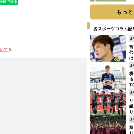
LINEで送る
「
て
もっと
各スポーツコラム記
J
宮
ついて
代
は
が
J
日
横
た
市
T
K
J
級
サ
ャ
縁
り
開
J
見
秋
リ