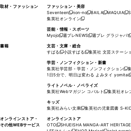
で
開
で
い
し
い
い
ド
ン
ド
ン
取材・ファッション
ファッション・美容
開
く
開
ウ
い
ウ
ウ
ウ
ド
ウ
ド
Seventeen
non-no
BAILA
MAQUIA
S
く
く
新
新
新
新
ィ
ウ
ィ
ィ
で
ウ
で
ウ
集英社オンライン
し
新
し
し
し
ン
ィ
ン
ン
開
で
開
で
い
し
い
い
い
ド
ン
ド
ド
芸能・情報・スポーツ
く
開
く
開
ウ
い
ウ
ウ
ウ
ウ
ド
ウ
ウ
Myojo
週プレNEWS
週プレ グラジャパ!
く
く
新
新
新
ィ
ウ
ィ
ィ
ィ
で
ウ
で
で
し
し
ン
ィ
ン
ン
ン
書籍
文芸・文庫・総合
開
で
開
開
い
い
ド
ン
ド
ド
ド
すばる
小説すばる
集英社 文芸ステーシ
く
開
く
く
新
新
ウ
ウ
ウ
ド
ウ
ウ
ウ
く
し
し
ィ
ィ
学芸・ノンフィクション・新書
で
ウ
で
で
で
い
い
ン
ン
集英社学芸部 - 学芸・ノンフィクション
開
で
開
開
開
新
ウ
ウ
ド
ド
1日5分で、明日は変わる よみタイ yomitai
く
開
く
く
く
し
新
ィ
ィ
ウ
ウ
く
い
ン
ン
ライトノベル・ノベライズ
で
で
ウ
ド
ド
集英社Webマガジン コバルト
集英社オレ
開
開
新
ィ
ウ
ウ
く
く
し
ン
キッズ
で
で
い
ド
集英社みらい文庫
集英社の児童図書 S-KID
開
開
新
ウ
ウ
く
く
し
ィ
オンラインストア・
オンラインストア
で
い
ン
その他WEBサービス
OTO
SHUEISHA MANGA-ART HERITAGE
開
新
ウ
ド
LEEマルシェ
SHOP Marisol
eclat prem