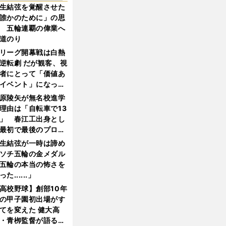
生結弦を覚醒させた
誰かのために」の思
 五輪連覇の偉業へ
道のり
リーグ開幕戦は白熱
逆転劇 だが観客、視
者にとって「価値あ
イベント」になって
たか
原陵矢が無名校進学
理由は「自転車で13
」 春江工出身とし
最初で最後のプロ野
選手となった
生結弦が一時は諦め
ソチ五輪の金メダル
五輪の本当の怖さを
った......」
高校野球】創部10年
の甲子園初出場がす
てを変えた 健大高
・青栁監督が語る