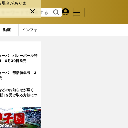
る場合がありま
マイペ
閉じ
検索
メニュ
ー
る
す
ジ
る
動画
インフォ
のか。吉田孝行監督がチームに植えつけたい攻撃スタイル
2ペー
ィーバ バレーボール特
.4 6月30日発売
ィーバ 部活特集号 3
売
などのお知らせが届く
通知を受け取る方法につ