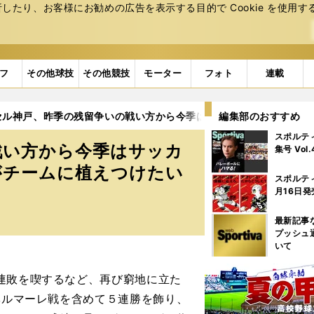
たり、お客様にお勧めの広告を表⽰する⽬的で Cookie を使⽤す
フ
その他球技
その他競技
モーター
フォト
連載
セル神戸、昨季の残留争いの戦い方から今季はサッカーをどう変える
編集部のおすすめ
スポルテ
戦い方から今季はサッカ
集号 Vol
がチームに植えつけたい
スポルテ
月16日発
最新記事
プッシュ
いて
連敗を喫するなど、再び窮地に立た
ベルマーレ戦を含めて５連勝を飾り、