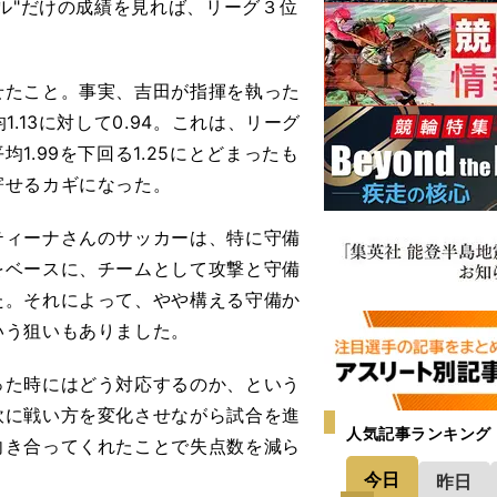
ル"だけの成績を見れば、リーグ３位
たこと。事実、吉田が指揮を執った
.13に対して0.94。これは、リーグ
.99を下回る1.25にとどまったも
寄せるカギになった。
ティーナさんのサッカーは、特に守備
をベースに、チームとして攻撃と守備
た。それによって、やや構える守備か
いう狙いもありました。
た時にはどう対応するのか、という
軟に戦い方を変化させながら試合を進
人気記事ランキング
向き合ってくれたことで失点数を減ら
今日
昨日