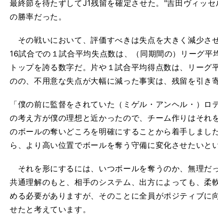
最終節を待たずしてJ1残留を確定させた。"吉田ヴィッセ
の勝率だった。
その戦いにおいて、評価すべきは失点を大きく減少させ
16試合での１試合平均失点数は、（同期間の）リーグ平均1
トップを誇る数字だ。片や１試合平均得点数は、リーグ平均1
のの、不用意な失点が大幅に減った事実は、残留を引き
「僕の前に監督をされていた（ミゲル・アンヘル・）ロ
の考え方が僕の理想と近かったので、チーム作りはそれ
のボールの奪いどころを明確にすることから着手しまし
ら、より高い位置でボールを奪う守備に変化させたいと
それを形にするには、いつボールを奪うのか、無理だっ
共通理解のもと、相手のシステム、出方によっても、柔
める必要がありますが、そのことに全員がポジティブに
せたと考えています。