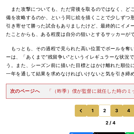
また攻撃についても、ただ背後を取るのではなく、どこ
備を攻略するのか、という同じ絵を描くことで少しずつ
引き寄せて勝った試合もありましたけど、最終的にイメ
たことからも、ある程度は自分の狙いとするサッカーが
もっとも、その過程で見られた高い位置でボールを奪い
ーは、「あくまで"残留争い"というイレギュラーな状況
う。また、シーズン前に描いた目標とはかけ離れた順位
一年を通して結果を求めなければいけないと気を引き締
次のページへ
「（昨季）僕が監督に就任した時のミ
留"だったので、まずは守備の安定を図ることを考えま
通した結果を求めるためには当然、攻守にいろんなプラ
要だと思っています。何よ
1
2
3
4
のページへ
のページへ
前
2 / 4