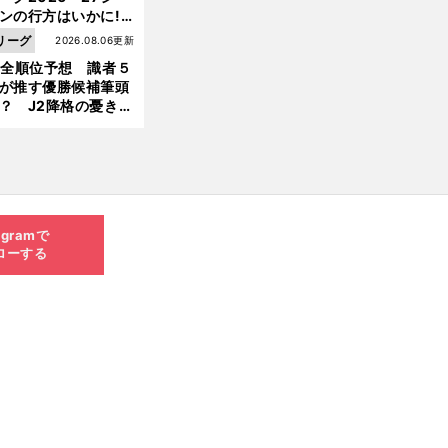
ンの行方はいかに!?
５人の識者が全順位
リーグ
2026.08.06更新
大胆予想
1全順位予想 識者５
が推す優勝候補筆頭
？ J2降格の憂き目
遭いそうな３クラブ
は？
agramで
ローする