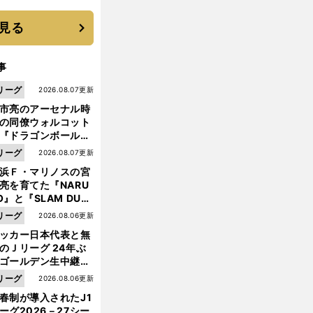
機動破壊」はこうし
生まれた
見る
事
リーグ
2026.08.07更新
市亮のアーセナル時
の同僚ウォルコット
『ドラゴンボール』
大好き ポドルスキは
リーグ
2026.08.07更新
向小次郎に憧れてい
浜Ｆ・マリノスの宮
亮を育てた『NARU
O』と『SLAM DUN
』 中京大中京の同
リーグ
2026.08.06更新
生・木原龍一は"ジ
ッカー日本代表と無
前
ンプ係"だった
へ
のＪリーグ 24年ぶ
ゴールデン生中継の
幕戦でヘタな試合は
リーグ
2026.08.06更新
せられない
春制が導入されたJ1
ーグ2026－27シー