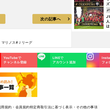
ズ
J
を
J
次の記事へ
人
は
に
と
・マリノス
#Ｊリーグ
Instagra
LINE
YouTubeで
LINEで
Inst
m
チャンネル登録
アカウント追加
フォ
利用規約・会員規約
特定商取引法に基づく表示・その他の事項