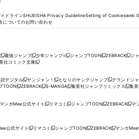
プ
ガイドライン
SHUEISHA Privacy Guideline
Setting of Cookies
web 
告についてのお問い合わせ
プ
最強ジャンプ
少年ジャンプ+
ジャンプTOON
ZEBRACK
ジ
新
新
新
新
新
英社コミック文庫
し
新
し
し
し
し
い
い
し
い
い
い
ウ
ウ
い
ウ
ウ
ウ
購読デジタル
ヤンジャン！
となりのヤングジャンプ
グランドジ
新
新
新
ィ
ィ
ウ
ィ
ィ
ィ
プTOON
ZEBRACK
S-MANGA
集英社ジャンプリミックス
集英
新
し
新
し
新
し
新
ン
ン
ィ
ン
ン
ン
し
い
し
い
し
い
し
ド
ド
ン
ド
ド
ド
い
ウ
い
ウ
い
ウ
い
ウ
ウ
ド
ウ
ウ
ウ
マンガMee公式サイト
リマコミ
ジャンプTOON
ZEBRACK
マン
新
新
新
新
ウ
ィ
ウ
ィ
ウ
ィ
ウ
で
で
ウ
で
で
で
し
し
し
し
し
ィ
ン
ィ
ン
ィ
ン
ィ
開
開
で
開
開
開
い
い
い
い
い
ン
ド
ン
ド
ン
ド
ン
く
く
開
く
く
く
ウ
ウ
ウ
ウ
ウ
ド
ウ
ド
ウ
ド
ウ
ド
ee公式サイト
リマコミ
ジャンプTOON
ZEBRACK
マンガMeet
く
新
新
新
新
ィ
ィ
ィ
ィ
ィ
ウ
で
ウ
で
ウ
で
ウ
し
し
し
し
ン
ン
ン
ン
ン