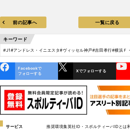
前の記事へ
一覧に戻る
キーワード
#J1
#アンドレス・イニエスタ
#ヴィッセル神戸
#吉田孝行
#横浜Ｆ
ebo
X
YouTube
Facebookで
Xでフォローする
ok
フォローする
サービス
推奨環境
集英社ID・スポルティーバIDとは