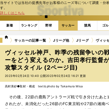
当サイトでは当社の提携先等がお客様のニーズ等について調査・分析し
web Sportiva (webスポルティーバ)
す。
詳しくはこちら
新着
ランキング
野球
サッカー
競馬
ゴル
we
サッカーの記事一覧
Jリーグ他
Jリーグ
ヴィッ
b
ス
ヴィッセル神戸、昨季の残留争いの
ポ
ル
ーをどう変えるのか。吉田孝行監督
テ
攻撃スタイル (2ページ目)
ィ
ー
2023年02月24日 10:40 公開
2023年02月24日 16:21 更新
バ
高村美砂●取材・構成 text＆photo by Takamura Misa
その後、22節の鹿島アントラーズ戦で引き分けたあと
されたが、未消化だった26節のFC東京戦や27節の湘南