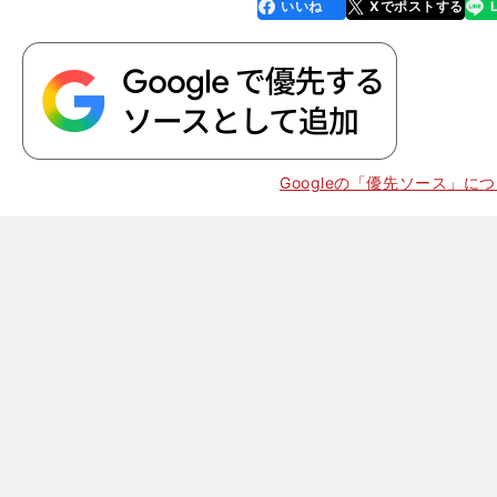
いいね
Xでポストする
line
faceboo
x
k
Googleの「優先ソース」に