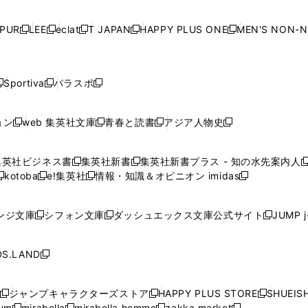
で
開
で
開
で
開
で
い
い
い
い
ド
ド
ド
ド
ド
開
く
開
く
開
く
開
ウ
ウ
ウ
ウ
ウ
ウ
ウ
ウ
ウ
PUR
LEE
eclat
T JAPAN
HAPPY PLUS ONE
MEN'S NON-
く
く
く
く
新
新
新
新
新
ィ
ィ
ィ
ィ
で
で
で
で
で
し
し
し
し
し
ン
ン
ン
ン
開
開
開
開
開
い
い
い
い
い
ド
ド
ド
ド
く
く
く
く
く
ウ
ウ
ウ
ウ
ウ
ウ
ウ
ウ
ウ
Sportiva
パラスポ
新
新
ィ
ィ
ィ
ィ
ィ
で
で
で
で
し
し
し
ン
ン
ン
ン
ン
開
開
開
開
い
い
い
ド
ド
ド
ド
ド
ョン
web 集英社文庫
青春と読書
アジア人物史
く
く
く
く
新
新
新
新
ウ
ウ
ウ
ウ
ウ
ウ
ウ
ウ
し
し
し
し
ィ
ィ
ィ
で
で
で
で
で
い
い
い
い
ン
ン
ン
集英社ビジネス書
集英社新書
集英社新書プラス - 知の水先案内人
開
開
開
開
開
新
新
新
ウ
ウ
ウ
ウ
ド
ド
ド
kotoba
e!集英社
情報・知識＆オピニオン imidas
く
く
く
く
く
新
し
新
し
新
ィ
ィ
ィ
ィ
ウ
ウ
ウ
し
し
い
し
い
し
ン
ン
ン
ン
で
で
で
い
い
ウ
い
ウ
い
ド
ド
ド
ド
ンジ文庫
シフォン文庫
ダッシュエックス文庫公式サイト
JUMP 
開
開
開
新
新
新
ウ
ウ
ィ
ウ
ィ
ウ
ウ
ウ
ウ
ウ
く
く
く
し
し
し
ィ
ィ
ン
ィ
ン
ィ
で
で
で
で
い
い
い
ン
ン
ド
ン
ド
ン
S.LAND
開
開
開
開
新
ウ
ウ
ウ
ド
ド
ウ
ド
ウ
ド
く
く
く
く
し
ィ
ィ
ィ
ウ
ウ
で
ウ
で
ウ
い
ン
ン
ン
ジャンプキャラクターズストア
HAPPY PLUS STORE
SHUEIS
で
で
開
で
開
で
新
新
新
ウ
ド
ド
ド
ium
mirabella
mirabella homme
zakka market