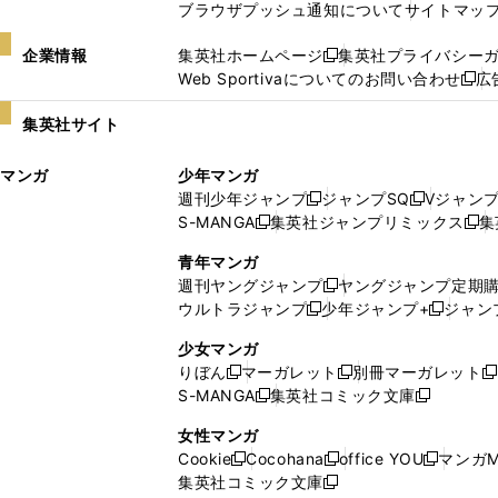
ブラウザプッシュ通知について
サイトマッ
企業情報
集英社ホームページ
集英社プライバシー
新
Web Sportivaについてのお問い合わせ
広
し
新
い
し
集英社サイト
ウ
い
ィ
ウ
マンガ
少年マンガ
ン
ィ
週刊少年ジャンプ
ジャンプSQ
Vジャン
ド
ン
新
新
S-MANGA
集英社ジャンプリミックス
集
ウ
ド
新
し
し
新
で
ウ
し
い
い
し
青年マンガ
開
で
い
ウ
ウ
い
週刊ヤングジャンプ
ヤングジャンプ定期
新
く
開
ウ
ィ
ィ
ウ
ウルトラジャンプ
少年ジャンプ+
ジャン
新
し
新
く
ィ
ン
ン
ィ
し
い
し
ン
ド
ド
ン
少女マンガ
い
ウ
い
ド
ウ
ウ
ド
りぼん
マーガレット
別冊マーガレット
新
新
新
ウ
ィ
ウ
ウ
で
で
ウ
S-MANGA
集英社コミック文庫
し
新
し
新
ィ
ン
ィ
で
開
開
で
い
し
い
し
ン
ド
ン
女性マンガ
開
く
く
開
ウ
い
ウ
い
ド
ウ
ド
Cookie
Cocohana
office YOU
マンガM
く
く
新
新
新
ィ
ウ
ィ
ウ
ウ
で
ウ
集英社コミック文庫
し
新
し
し
ン
ィ
ン
ィ