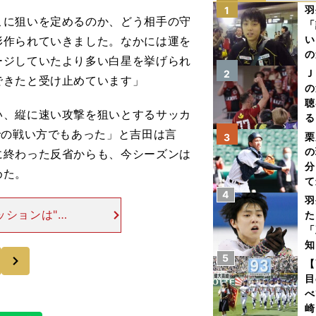
羽
1
に狙いを定めるのか、どう相手の守
「
い
形作られていきました。なかには運を
の
ージしていたより多い白星を挙げられ
Ｊ
2
できたと受け止めています」
の
聴
、縦に速い攻撃を狙いとするサッカ
る
い
での戦い方でもあった」と吉田は言
栗
3
の
に終わった反省からも、今シーズンは
分
めた。
て
4
球
羽
ッションは"残
た
したが、年間を
「
スアルファが必
知
次
5
【
目
べ
崎