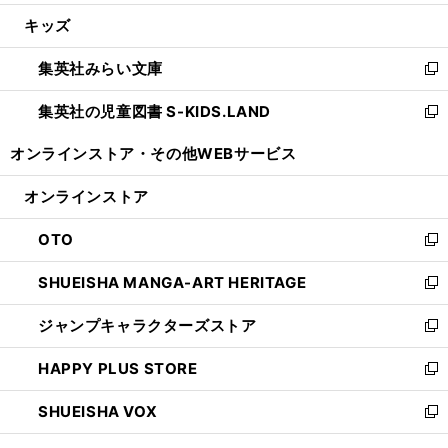
開
ウ
ン
ウ
し
キッズ
く
で
ド
ィ
い
開
ウ
ン
ウ
集英社みらい文庫
く
で
ド
ィ
新
開
ウ
ン
し
集英社の児童図書 S-KIDS.LAND
く
で
ド
い
新
開
ウ
ウ
し
オンラインストア・
その他WEBサービス
く
で
ィ
い
開
ン
ウ
オンラインストア
く
ド
ィ
ウ
ン
OTO
で
ド
新
開
ウ
し
SHUEISHA MANGA-ART HERITAGE
く
で
い
新
開
ウ
し
ジャンプキャラクターズストア
く
ィ
い
新
ン
ウ
し
HAPPY PLUS STORE
ド
ィ
い
新
ウ
ン
ウ
し
SHUEISHA VOX
で
ド
ィ
い
新
開
ウ
ン
ウ
し