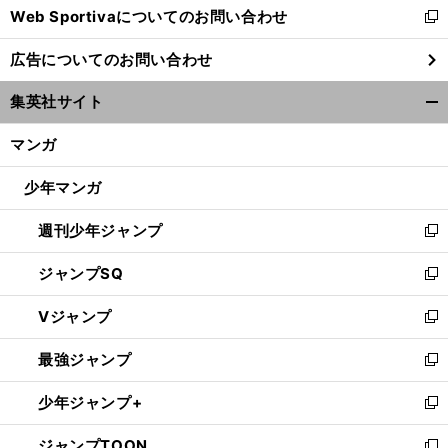
Web Sportivaについてのお問い合わせ
く
新
し
広告についてのお問い合わせ
い
ウ
集英社サイト
ィ
開
ン
く/
マンガ
ド
閉
ウ
じ
少年マンガ
で
る
開
週刊少年ジャンプ
く
新
し
ジャンプSQ
い
新
ウ
し
Vジャンプ
ィ
い
新
ン
ウ
し
最強ジャンプ
ド
ィ
い
新
ウ
ン
ウ
し
少年ジャンプ+
で
ド
ィ
い
新
開
ウ
ン
ウ
し
ジャンプTOON
く
で
ド
ィ