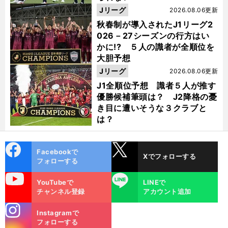
Jリーグ
2026.08.06更新
秋春制が導入されたJ1リーグ2
026－27シーズンの行方はい
かに!? ５人の識者が全順位を
大胆予想
Jリーグ
2026.08.06更新
J1全順位予想 識者５人が推す
優勝候補筆頭は？ J2降格の憂
き目に遭いそうな３クラブと
は？
cebo
X
Facebookで
Xでフォローする
ok
フォローする
uTube
LINE
YouTubeで
LINEで
チャンネル登録
アカウント追加
stagra
Instagramで
m
フォローする