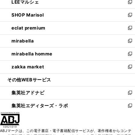
LEEマルシェ
く
で
ド
ィ
い
新
開
ウ
ン
ウ
し
SHOP Marisol
く
で
ド
ィ
い
新
開
ウ
ン
ウ
し
eclat premium
く
で
ド
ィ
い
新
開
ウ
ン
ウ
し
mirabella
く
で
ド
ィ
い
新
開
ウ
ン
ウ
し
mirabella homme
く
で
ド
ィ
い
新
開
ウ
ン
ウ
し
zakka market
く
で
ド
ィ
い
新
開
ウ
ン
ウ
し
その他WEBサービス
く
で
ド
ィ
い
開
ウ
ン
ウ
集英社アドナビ
く
で
ド
ィ
新
開
ウ
ン
し
集英社エディターズ・ラボ
く
で
ド
い
新
開
ウ
ウ
し
く
で
ィ
い
開
ン
ウ
ABJマークは、この電子書店・電子書籍配信サービスが、著作権者からコンテ
く
ド
ィ