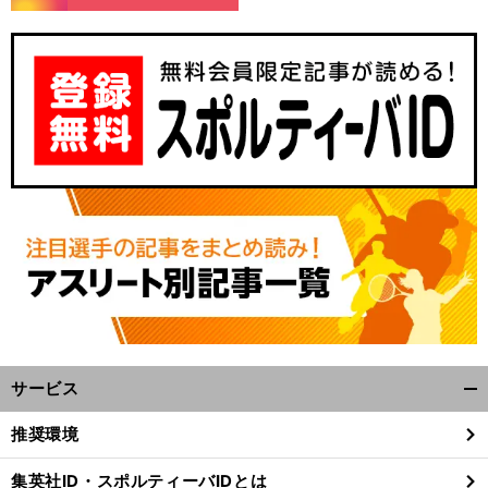
J
1
。
無
」
！
昇格目前のジュビロ磐田
遠藤保仁の職人芸「
駄パス→スルーパス
が出た
サービス
開
く/
推奨環境
閉
じ
集英社ID・スポルティーバIDとは