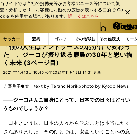
当サイトでは当社の提携先等がお客様のニーズ等について調
査・分析したり、お客様にお勧めの広告を表⽰する⽬的で Co
閉じ
okie を使⽤する場合があります。
詳しくはこちら
る
マイペ
web Sportiva (webスポルティーバ)
検索
メニュ
we
ー
サッカーの記事一覧
Jリーグ他
Jリーグ
「僕の
b
ジ
サッカー
競馬
ゴルフ
その他球技
その他競技
モー
ス
「僕の人生はアントラーズのおかげで変わっ
ポ
た」。ジーコが振り返る鹿島の30年と思い描
ル
く未来 (3ページ目)
テ
ィ
2021年11月13日 10:45 公開
2021年11月13日 11:31 更新
ー
バ
寺野典子●文 text by Terano Noriko
photo by Kyodo News
――ジーコさんご自身にとって、日本での日々はどうい
うものでしょうか？
「日本という国、日本の人々から学ぶことは本当にたく
さんありました。そのひとつは、安全ということへの意