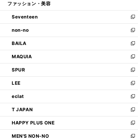
ファッション・美容
く
で
ド
ィ
開
ウ
ン
Seventeen
く
で
ド
新
開
ウ
し
non-no
く
で
い
新
開
ウ
し
BAILA
く
ィ
い
新
ン
ウ
し
MAQUIA
ド
ィ
い
新
ウ
ン
ウ
し
SPUR
で
ド
ィ
い
新
開
ウ
ン
ウ
し
LEE
く
で
ド
ィ
い
新
開
ウ
ン
ウ
し
eclat
く
で
ド
ィ
い
新
開
ウ
ン
ウ
し
T JAPAN
く
で
ド
ィ
い
新
開
ウ
ン
ウ
し
HAPPY PLUS ONE
く
で
ド
ィ
い
新
開
ウ
ン
ウ
し
MEN'S NON-NO
く
で
ド
ィ
い
新