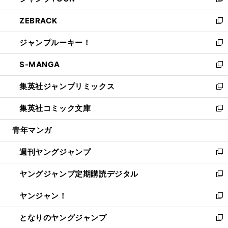
い
新
開
ウ
ン
ウ
し
ZEBRACK
く
で
ド
ィ
い
新
開
ウ
ン
ウ
し
ジャンプルーキー！
く
で
ド
ィ
い
新
開
ウ
ン
ウ
し
S-MANGA
く
で
ド
ィ
い
新
開
ウ
ン
ウ
し
集英社ジャンプリミックス
く
で
ド
ィ
い
新
開
ウ
ン
ウ
し
集英社コミック文庫
く
で
ド
ィ
い
新
開
ウ
ン
ウ
し
青年マンガ
く
で
ド
ィ
い
開
ウ
ン
ウ
週刊ヤングジャンプ
く
で
ド
ィ
新
開
ウ
ン
し
ヤングジャンプ定期購読デジタル
く
で
ド
い
新
開
ウ
ウ
し
ヤンジャン！
く
で
ィ
い
新
開
ン
ウ
し
となりのヤングジャンプ
く
ド
ィ
い
新