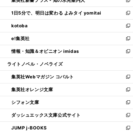
集英社新書プラス - 知の水先案内人
ド
ィ
い
新
ウ
ン
ウ
し
1日5分で、明日は変わる よみタイ yomitai
で
ド
ィ
い
新
開
ウ
ン
ウ
し
kotoba
く
で
ド
ィ
い
新
開
ウ
ン
ウ
し
e!集英社
く
で
ド
ィ
い
新
開
ウ
ン
ウ
し
情報・知識＆オピニオン imidas
く
で
ド
ィ
い
新
開
ウ
ン
ウ
し
ライトノベル・ノベライズ
く
で
ド
ィ
い
開
ウ
ン
ウ
集英社Webマガジン コバルト
く
で
ド
ィ
新
開
ウ
ン
し
集英社オレンジ文庫
く
で
ド
い
新
開
ウ
ウ
し
シフォン文庫
く
で
ィ
い
新
開
ン
ウ
し
ダッシュエックス文庫公式サイト
く
ド
ィ
い
新
ウ
ン
ウ
し
JUMP j-BOOKS
で
ド
ィ
い
新