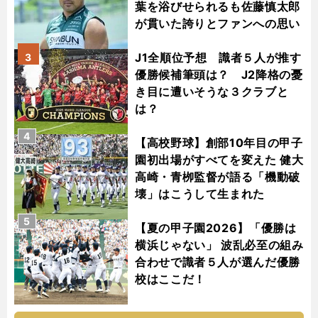
葉を浴びせられるも佐藤慎太郎
が貫いた誇りとファンへの思い
J1全順位予想 識者５人が推す
3
優勝候補筆頭は？ J2降格の憂
き目に遭いそうな３クラブと
は？
4
【高校野球】創部10年目の甲子
園初出場がすべてを変えた 健大
高崎・青栁監督が語る「機動破
壊」はこうして生まれた
5
【夏の甲子園2026】「優勝は
横浜じゃない」 波乱必至の組み
合わせで識者５人が選んだ優勝
校はここだ！