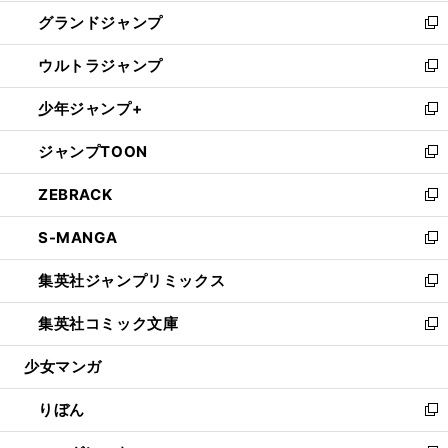
ウ
ン
ウ
し
グランドジャンプ
で
ド
ィ
い
新
開
ウ
ン
ウ
し
ウルトラジャンプ
く
で
ド
ィ
い
新
開
ウ
ン
ウ
し
少年ジャンプ+
く
で
ド
ィ
い
新
開
ウ
ン
ウ
し
ジャンプTOON
く
で
ド
ィ
い
新
開
ウ
ン
ウ
し
ZEBRACK
く
で
ド
ィ
い
新
開
ウ
ン
ウ
し
S-MANGA
く
で
ド
ィ
い
新
開
ウ
ン
ウ
し
集英社ジャンプリミックス
く
で
ド
ィ
い
新
開
ウ
ン
ウ
し
集英社コミック文庫
く
で
ド
ィ
い
新
開
ウ
ン
ウ
し
少女マンガ
く
で
ド
ィ
い
開
ウ
ン
ウ
りぼん
く
で
ド
ィ
新
開
ウ
ン
し