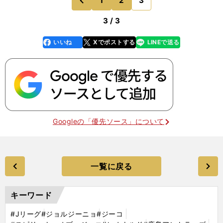
1
2
3
前
3 / 3
いいね
Xでポストする
LINEで送る
line
faceboo
x
k
Googleの「優先ソース」について
一覧に戻る
キーワード
#Jリーグ
#ジョルジーニョ
#ジーコ