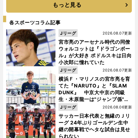
もっと見る
各スポーツコラム記事
Jリーグ
2026.08.07更新
宮市亮のアーセナル時代の同僚
ウォルコットは『ドラゴンボー
ル』が大好き ポドルスキは日向
小次郎に憧れていた
Jリーグ
2026.08.07更新
横浜Ｆ・マリノスの宮市亮を育
てた『NARUTO』と『SLAM
DUNK』 中京大中京の同級
生・木原龍一は"ジャンプ係"だ
った
Jリーグ
2026.08.06更新
サッカー日本代表と無縁のＪリ
ーグ 24年ぶりゴールデン生中
継の開幕戦でヘタな試合は見せ
られない