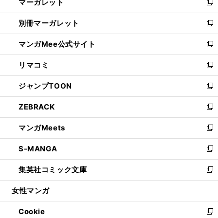
マーガレット
く
で
ド
い
新
開
ウ
ウ
し
別冊マーガレット
く
で
ィ
い
新
開
ン
ウ
し
マンガMee公式サイト
く
ド
ィ
い
新
ウ
ン
ウ
し
リマコミ
で
ド
ィ
い
新
開
ウ
ン
ウ
し
ジャンプTOON
く
で
ド
ィ
い
新
開
ウ
ン
ウ
し
ZEBRACK
く
で
ド
ィ
い
新
開
ウ
ン
ウ
し
マンガMeets
く
で
ド
ィ
い
新
開
ウ
ン
ウ
し
S-MANGA
く
で
ド
ィ
い
新
開
ウ
ン
ウ
し
集英社コミック文庫
く
で
ド
ィ
い
新
開
ウ
ン
ウ
し
女性マンガ
く
で
ド
ィ
い
開
ウ
ン
ウ
Cookie
く
で
ド
ィ
新