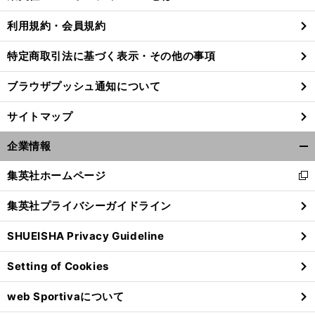
る
利用規約・会員規約
特定商取引法に基づく表示・その他の事項
ブラウザプッシュ通知について
サイトマップ
企業情報
開
く/
集英社ホームページ
新
閉
し
じ
集英社プライバシーガイドライン
い
る
ウ
SHUEISHA Privacy Guideline
ィ
ン
Setting of Cookies
ド
ウ
web Sportivaについて
で
開