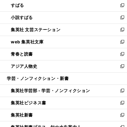
すばる
く
で
ド
新
開
ウ
し
小説すばる
く
で
い
新
開
ウ
し
集英社 文芸ステーション
く
ィ
い
新
ン
ウ
し
web 集英社文庫
ド
ィ
い
新
ウ
ン
ウ
し
青春と読書
で
ド
ィ
い
新
開
ウ
ン
ウ
し
アジア人物史
く
で
ド
ィ
い
新
開
ウ
ン
ウ
し
学芸・ノンフィクション・新書
く
で
ド
ィ
い
開
ウ
ン
ウ
集英社学芸部 - 学芸・ノンフィクション
く
で
ド
ィ
新
開
ウ
ン
し
集英社ビジネス書
く
で
ド
い
新
開
ウ
ウ
し
集英社新書
く
で
ィ
い
新
開
ン
ウ
し
く