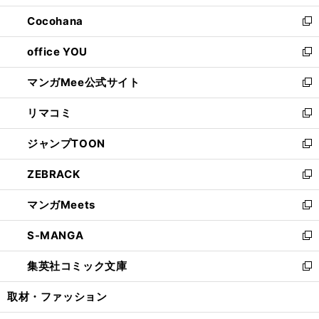
開
ウ
ン
し
Cocohana
く
で
ド
い
新
開
ウ
ウ
し
office YOU
く
で
ィ
い
新
開
ン
ウ
し
マンガMee公式サイト
く
ド
ィ
い
新
ウ
ン
ウ
し
リマコミ
で
ド
ィ
い
新
開
ウ
ン
ウ
し
ジャンプTOON
く
で
ド
ィ
い
新
開
ウ
ン
ウ
し
ZEBRACK
く
で
ド
ィ
い
新
開
ウ
ン
ウ
し
マンガMeets
く
で
ド
ィ
い
新
開
ウ
ン
ウ
し
S-MANGA
く
で
ド
ィ
い
新
開
ウ
ン
ウ
し
集英社コミック文庫
く
で
ド
ィ
い
新
開
ウ
ン
ウ
し
取材・ファッション
く
で
ド
ィ
い
開
ウ
ン
ウ