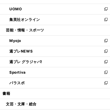
開
ウ
ン
ウ
し
UOMO
く
で
ド
ィ
い
新
開
ウ
ン
ウ
し
集英社オンライン
く
で
ド
ィ
い
新
開
ウ
ン
ウ
し
芸能・情報・スポーツ
く
で
ド
ィ
い
開
ウ
ン
ウ
Myojo
く
で
ド
ィ
新
開
ウ
ン
し
週プレNEWS
く
で
ド
い
新
開
ウ
ウ
し
週プレ グラジャパ!
く
で
ィ
い
新
開
ン
ウ
し
Sportiva
く
ド
ィ
い
新
ウ
ン
ウ
し
パラスポ
で
ド
ィ
い
新
開
ウ
ン
ウ
し
書籍
く
で
ド
ィ
い
開
ウ
ン
ウ
文芸・文庫・総合
く
で
ド
ィ
開
ウ
ン