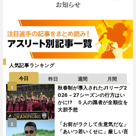
人気記事ランキング
今日
昨日
週間
月間
秋春制が導入されたJ1リーグ2
1
026－27シーズンの行方はい
かに!? ５人の識者が全順位を
大胆予想
「お前がラクして生意気だな」
2
「あいつ若いくせに」厳しい言