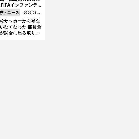
 FIFAインファンテ
ーノ会長体制に何が
校・ユース
2026.08.05
きているのか
校サッカーから補欠
更新
いなくなった 部員全
が試合に出る取り組
が進んでいる
前
へ