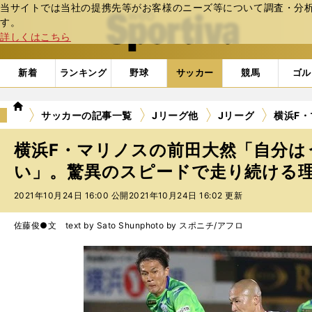
当サイトでは当社の提携先等がお客様のニーズ等について調査・分析し
web Sportiva (webスポルティーバ)
す。
詳しくはこちら
新着
ランキング
野球
サッカー
競馬
ゴル
we
サッカーの記事一覧
Jリーグ他
Jリーグ
横浜F
b
ス
横浜F・マリノスの前田大然「自分は
ポ
ル
い」。驚異のスピードで走り続ける
テ
2021年10月24日 16:00 公開
2021年10月24日 16:02 更新
ィ
ー
バ
佐藤俊●文 text by Sato Shun
photo by スポニチ/アフロ