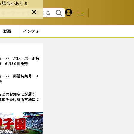
る場合がありま
マイペ
閉じ
検索
メニュ
ー
る
す
ジ
る
動画
インフォ
ドで走り続ける理由
ィーバ バレーボール特
.4 6月30日発売
ィーバ 部活特集号 3
売
などのお知らせが届く
通知を受け取る方法につ