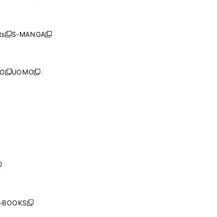
ィ
ウ
で
し
ン
ィ
開
い
ド
ン
く
ウ
ウ
ド
s
S-MANGA
新
新
ィ
で
ウ
し
し
ン
開
で
い
い
ド
く
開
ウ
ウ
ウ
NO
UOMO
く
新
新
ィ
ィ
で
し
し
ン
ン
開
い
い
ド
ド
く
ウ
ウ
ウ
ウ
ィ
ィ
で
で
ン
ン
開
開
ド
ド
く
く
ウ
ウ
で
で
開
開
く
く
し
い
ウ
j-BOOKS
新
ィ
し