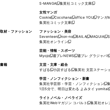
ウ
ィ
ウ
ウ
で
で
ウ
S-MANGA
集英社コミック文庫
し
新
し
新
ィ
ン
ィ
で
開
開
で
い
し
い
し
ン
ド
ン
女性マンガ
開
く
く
開
ウ
い
ウ
い
ド
ウ
ド
Cookie
Cocohana
office YOU
マンガM
く
く
新
新
新
ィ
ウ
ィ
ウ
ウ
で
ウ
集英社コミック文庫
し
新
し
し
ン
ィ
ン
ィ
で
開
で
い
し
い
い
ド
ン
ド
ン
取材・ファッション
ファッション・美容
開
く
開
ウ
い
ウ
ウ
ウ
ド
ウ
ド
Seventeen
non-no
BAILA
MAQUIA
S
く
く
新
新
新
新
ィ
ウ
ィ
ィ
で
ウ
で
ウ
集英社オンライン
し
新
し
し
し
ン
ィ
ン
ン
開
で
開
で
い
し
い
い
い
ド
ン
ド
ド
芸能・情報・スポーツ
く
開
く
開
ウ
い
ウ
ウ
ウ
ウ
ド
ウ
ウ
Myojo
週プレNEWS
週プレ グラジャパ!
く
く
新
新
新
ィ
ウ
ィ
ィ
ィ
で
ウ
で
で
し
し
ン
ィ
ン
ン
ン
書籍
文芸・文庫・総合
開
で
開
開
い
い
ド
ン
ド
ド
ド
すばる
小説すばる
集英社 文芸ステーシ
く
開
く
く
新
新
ウ
ウ
ウ
ド
ウ
ウ
ウ
く
し
し
ィ
ィ
学芸・ノンフィクション・新書
で
ウ
で
で
で
い
い
ン
ン
集英社学芸部 - 学芸・ノンフィクション
開
で
開
開
開
新
ウ
ウ
ド
ド
1日5分で、明日は変わる よみタイ yomitai
く
開
く
く
く
し
新
ィ
ィ
ウ
ウ
く
い
ン
ン
ライトノベル・ノベライズ
で
で
ウ
ド
ド
集英社Webマガジン コバルト
集英社オレ
開
開
新
ィ
ウ
ウ
く
く
し