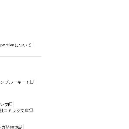
Sportivaについて
ャンプルーキー！
新
し
い
ウ
ャンプ
新
ィ
社コミック文庫
し
新
ン
い
し
ド
ウ
い
ウ
ガMeets
新