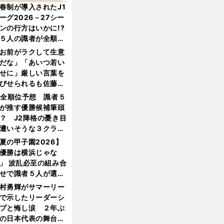
春制が導入されたJ1
ーグ2026－27シー
ンの行方はいかに!?
５人の識者が全順位
大胆予想
お前がラクして生意
だな」「あいつ若い
せに」厳しい言葉を
びせられるも佐藤慎
郎が貫いた誇りとフ
1全順位予想 識者５
ンへの思い
が推す優勝候補筆頭
？ J2降格の憂き目
遭いそうな３クラブ
は？
夏の甲子園2026】
優勝は横浜じゃな
」 波乱必至の組み合
せで識者５人が選ん
優勝校はここだ！
村勇輝がサマーリー
で示したリーダーシ
プと悔し涙 ２年ぶ
の日本代表の舞台を