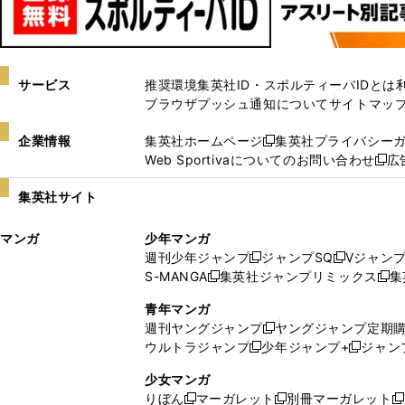
サービス
推奨環境
集英社ID・スポルティーバIDとは
ブラウザプッシュ通知について
サイトマッ
企業情報
集英社ホームページ
集英社プライバシー
新
Web Sportivaについてのお問い合わせ
広
し
新
い
し
集英社サイト
ウ
い
ィ
ウ
マンガ
少年マンガ
ン
ィ
週刊少年ジャンプ
ジャンプSQ
Vジャン
ド
ン
新
新
S-MANGA
集英社ジャンプリミックス
集
ウ
ド
新
し
し
新
で
ウ
し
い
い
し
青年マンガ
開
で
い
ウ
ウ
い
週刊ヤングジャンプ
ヤングジャンプ定期
新
く
開
ウ
ィ
ィ
ウ
ウルトラジャンプ
少年ジャンプ+
ジャン
新
し
新
く
ィ
ン
ン
ィ
し
い
し
ン
ド
ド
ン
少女マンガ
い
ウ
い
ド
ウ
ウ
ド
りぼん
マーガレット
別冊マーガレット
新
新
新