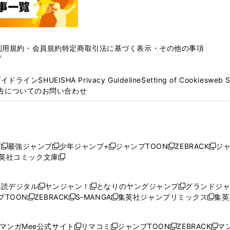
利用規約・会員規約
特定商取引法に基づく表示・その他の事項
プ
ガイドライン
SHUEISHA Privacy Guideline
Setting of Cookies
web 
告についてのお問い合わせ
プ
最強ジャンプ
少年ジャンプ+
ジャンプTOON
ZEBRACK
ジ
新
新
新
新
新
英社コミック文庫
し
新
し
し
し
し
い
い
し
い
い
い
ウ
ウ
い
ウ
ウ
ウ
購読デジタル
ヤンジャン！
となりのヤングジャンプ
グランドジ
新
新
新
ィ
ィ
ウ
ィ
ィ
ィ
プTOON
ZEBRACK
S-MANGA
集英社ジャンプリミックス
集英
新
し
新
し
新
し
新
ン
ン
ィ
ン
ン
ン
し
い
し
い
し
い
し
ド
ド
ン
ド
ド
ド
い
ウ
い
ウ
い
ウ
い
ウ
ウ
ド
ウ
ウ
ウ
マンガMee公式サイト
リマコミ
ジャンプTOON
ZEBRACK
マン
新
新
新
新