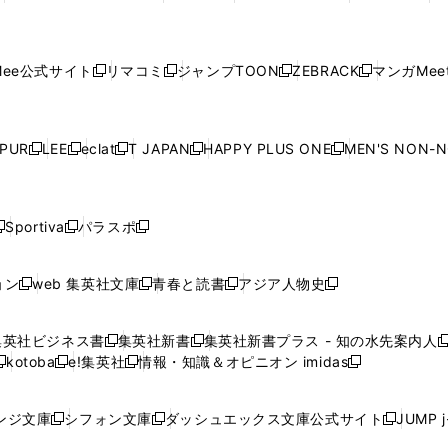
ウ
ィ
ウ
ィ
ウ
ィ
ウ
で
で
ウ
で
で
で
し
し
し
し
し
ィ
ン
ィ
ン
ィ
ン
ィ
開
開
で
開
開
開
い
い
い
い
い
ン
ド
ン
ド
ン
ド
ン
く
く
開
く
く
く
ウ
ウ
ウ
ウ
ウ
ド
ウ
ド
ウ
ド
ウ
ド
ee公式サイト
リマコミ
ジャンプTOON
ZEBRACK
マンガMeet
く
新
新
新
新
ィ
ィ
ィ
ィ
ィ
ウ
で
ウ
で
ウ
で
ウ
し
し
し
し
ン
ン
ン
ン
ン
で
開
で
開
で
開
で
い
い
い
い
ド
ド
ド
ド
ド
開
く
開
く
開
く
開
ウ
ウ
ウ
ウ
ウ
ウ
ウ
ウ
ウ
PUR
LEE
eclat
T JAPAN
HAPPY PLUS ONE
MEN'S NON-
く
く
く
く
新
新
新
新
新
ィ
ィ
ィ
ィ
で
で
で
で
で
し
し
し
し
し
ン
ン
ン
ン
開
開
開
開
開
い
い
い
い
い
ド
ド
ド
ド
く
く
く
く
く
ウ
ウ
ウ
ウ
ウ
ウ
ウ
ウ
ウ
Sportiva
パラスポ
新
新
ィ
ィ
ィ
ィ
ィ
で
で
で
で
し
し
し
ン
ン
ン
ン
ン
開
開
開
開
い
い
い
ド
ド
ド
ド
ド
ョン
web 集英社文庫
青春と読書
アジア人物史
く
く
く
く
新
新
新
新
ウ
ウ
ウ
ウ
ウ
ウ
ウ
ウ
し
し
し
し
ィ
ィ
ィ
で
で
で
で
で
い
い
い
い
ン
ン
ン
集英社ビジネス書
集英社新書
集英社新書プラス - 知の水先案内人
開
開
開
開
開
新
新
新
ウ
ウ
ウ
ウ
ド
ド
ド
kotoba
e!集英社
情報・知識＆オピニオン imidas
く
く
く
く
く
新
し
新
し
新
ィ
ィ
ィ
ィ
ウ
ウ
ウ
し
し
い
し
い
し
ン
ン
ン
ン
で
で
で
い
い
ウ
い
ウ
い
ド
ド
ド
ド
ンジ文庫
シフォン文庫
ダッシュエックス文庫公式サイト
JUMP 
開
開
開
新
新
新
ウ
ウ
ィ
ウ
ィ
ウ
ウ
ウ
ウ
ウ
く
く
く
し
し
し