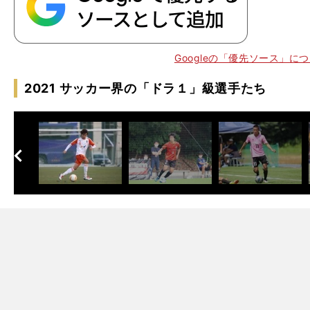
Googleの「優先ソース」に
2021 サッカー界の「ドラ１」級選手たち
、
。
FC
へ
次