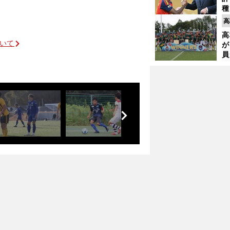
種
ィ
高
起
高
ついて
が
員
み
直接対決は湘南に軍配
前
へ