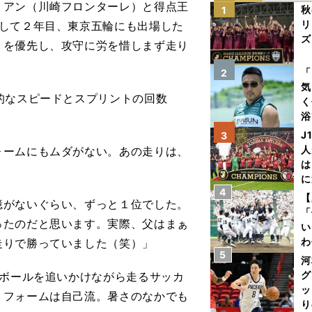
アン（川崎フロンターレ）と得点王
秋
1
リ
籍して２年目、東京五輪にも出場した
ズ
」を優先し、攻守に労を惜しまず走り
を
「
2
気
的なスピードとスプリントの回数
く
浴
太
J
3
ァ
人
ームにもムダがない。あの走りは、
は
に
4
と
【
憶がないぐらい、ずっと１位でした。
「
ったのだと思います。実際、父はまぁ
い
わ
走りで勝っていました（笑）」
5
だ
河
グ
、ボールを追いかけながら走るサッカ
ッ
、フォームは自己流。暑さのなかでも
り