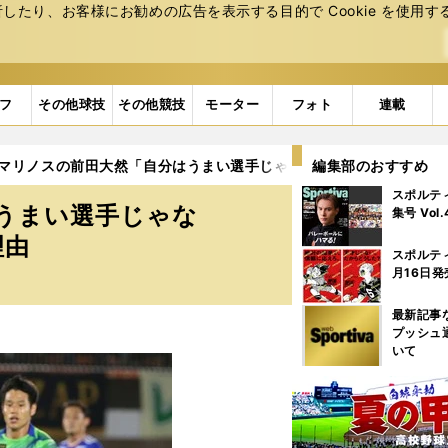
たり、お客様にお勧めの広告を表⽰する⽬的で Cookie を使⽤す
フ
その他球技
その他競技
モーター
フォト
連載
・マリノスの前田大然「自分はうまい選手じゃない」。驚異のスピー
編集部のおすすめ
スポルテ
うまい選手じゃな
集号 Vol
理由
スポルテ
月16日発
最新記事
プッシュ
いて