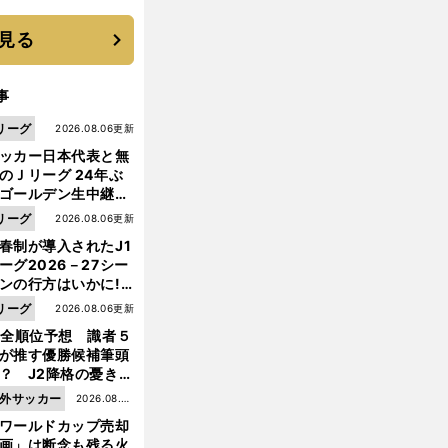
に３年目のNBA挑戦
続く
見る
事
リーグ
2026.08.06更新
ッカー日本代表と無
のＪリーグ 24年ぶ
ゴールデン生中継の
幕戦でヘタな試合は
リーグ
2026.08.06更新
せられない
春制が導入されたJ1
ーグ2026－27シー
ンの行方はいかに!?
５人の識者が全順位
リーグ
2026.08.06更新
大胆予想
1全順位予想 識者５
が推す優勝候補筆頭
？ J2降格の憂き目
遭いそうな３クラブ
外サッカー
2026.08.05
は？
ワールドカップ売却
更新
画」は断念も残る火