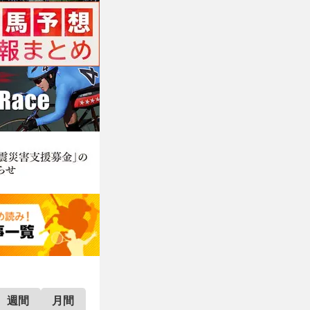
週間
月間