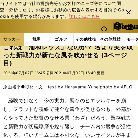
当サイトでは当社の提携先等がお客様のニーズ等について調
査・分析したり、お客様にお勧めの広告を表⽰する⽬的で Co
閉じ
okie を使⽤する場合があります。
詳しくはこちら
る
マイペ
web Sportiva (webスポルティーバ)
検索
メニュ
we
ー
サッカーの記事一覧
Jリーグ他
Jリーグ
これは
b
ジ
サッカー
競馬
ゴルフ
その他球技
その他競技
モー
ス
これは「浦和レッズ」なのか？ 名より実を取
ポ
った新戦力が新たな風を吹かせる (3ページ
ル
目)
テ
ィ
2021年07月02日 16:45 公開
2021年07月02日 16:49 更新
ー
バ
原山裕平●取材・文 text by Harayama Yuhei
photo by AFLO
経験ではなく、今の実力。既存のヒエラルキーを崩
し、フラットな視線で健全な競争が促せるのも、外部か
らやってきた監督のなせる業（わざ）だろう。既存戦力
と新戦力が切磋琢磨を繰り返し、チーム内の競争が活性
化する。強いチームには不可欠な、いいサイクルが生ま