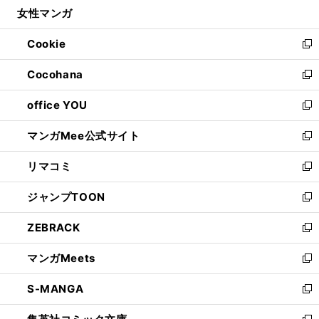
し
女性マンガ
く
で
ド
ィ
い
開
ウ
ン
ウ
Cookie
く
で
ド
ィ
新
開
ウ
ン
し
Cocohana
く
で
ド
い
新
開
ウ
ウ
し
office YOU
く
で
ィ
い
新
開
ン
ウ
し
マンガMee公式サイト
く
ド
ィ
い
新
ウ
ン
ウ
し
リマコミ
で
ド
ィ
い
新
開
ウ
ン
ウ
し
ジャンプTOON
く
で
ド
ィ
い
新
開
ウ
ン
ウ
し
ZEBRACK
く
で
ド
ィ
い
新
開
ウ
ン
ウ
し
マンガMeets
く
で
ド
ィ
い
新
開
ウ
ン
ウ
し
S-MANGA
く
で
ド
ィ
い
新
開
ウ
ン
ウ
し
く