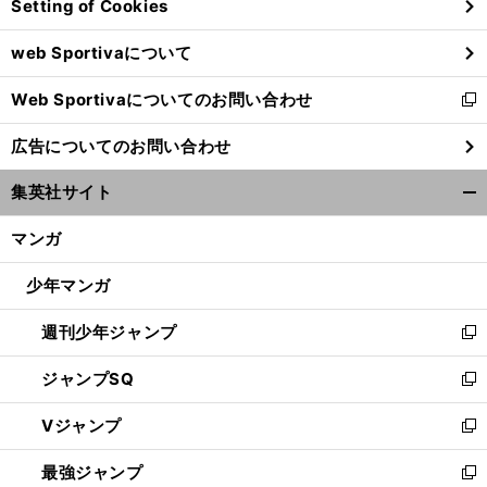
Setting of Cookies
ド
ウ
web Sportivaについて
で
開
Web Sportivaについてのお問い合わせ
く
新
し
広告についてのお問い合わせ
い
横
・
。
浜Ｆ
マリノスはどう変わっていくのか
有力視される新指揮官の名前
ウ
集英社サイト
ィ
開
ン
く/
マンガ
ド
閉
ウ
じ
少年マンガ
で
る
開
週刊少年ジャンプ
く
新
し
ジャンプSQ
い
新
ウ
し
Vジャンプ
ィ
い
新
ン
ウ
し
最強ジャンプ
ド
ィ
い
新