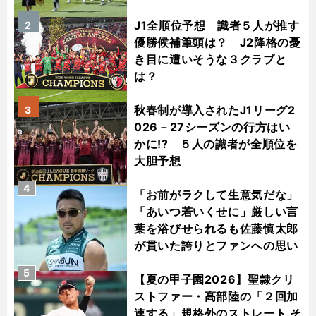
J1全順位予想 識者５人が推す
2
優勝候補筆頭は？ J2降格の憂
き目に遭いそうな３クラブと
は？
秋春制が導入されたJ1リーグ2
3
026－27シーズンの行方はい
かに!? ５人の識者が全順位を
大胆予想
4
「お前がラクして生意気だな」
「あいつ若いくせに」厳しい言
葉を浴びせられるも佐藤慎太郎
が貫いた誇りとファンへの思い
5
【夏の甲子園2026】聖隷クリ
ストファー・高部陸の「２回加
速する」規格外のストレート そ