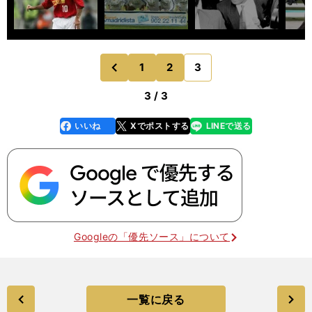
1
2
3
のページへ
前
3 / 3
いいね
Xでポストする
LINEで送る
line
faceboo
x
k
Googleの「優先ソース」について
一覧に戻る