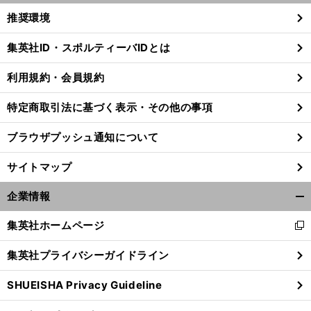
く/
推奨環境
閉
じ
集英社ID・スポルティーバIDとは
る
利用規約・会員規約
特定商取引法に基づく表示・その他の事項
ブラウザプッシュ通知について
サイトマップ
企業情報
開
く/
集英社ホームページ
新
閉
し
じ
集英社プライバシーガイドライン
い
る
ウ
SHUEISHA Privacy Guideline
ィ
ン