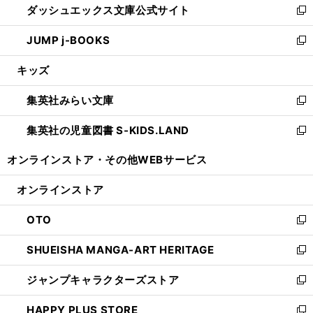
ダッシュエックス文庫公式サイト
く
ド
ィ
い
新
ウ
ン
ウ
し
JUMP j-BOOKS
で
ド
ィ
い
新
開
ウ
ン
ウ
し
キッズ
く
で
ド
ィ
い
開
ウ
ン
ウ
集英社みらい文庫
く
で
ド
ィ
新
開
ウ
ン
し
集英社の児童図書 S-KIDS.LAND
く
で
ド
い
新
開
ウ
ウ
し
オンラインストア・
その他WEBサービス
く
で
ィ
い
開
ン
ウ
オンラインストア
く
ド
ィ
ウ
ン
OTO
で
ド
新
開
ウ
し
SHUEISHA MANGA-ART HERITAGE
く
で
い
新
開
ウ
し
ジャンプキャラクターズストア
く
ィ
い
新
ン
ウ
し
HAPPY PLUS STORE
ド
ィ
い
新