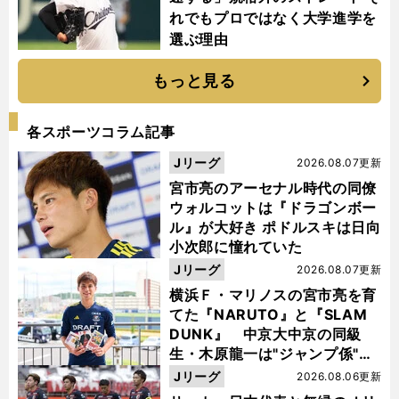
れでもプロではなく大学進学を
選ぶ理由
もっと見る
各スポーツコラム記事
Jリーグ
2026.08.07更新
宮市亮のアーセナル時代の同僚
ウォルコットは『ドラゴンボー
ル』が大好き ポドルスキは日向
小次郎に憧れていた
Jリーグ
2026.08.07更新
横浜Ｆ・マリノスの宮市亮を育
てた『NARUTO』と『SLAM
DUNK』 中京大中京の同級
生・木原龍一は"ジャンプ係"だ
った
Jリーグ
2026.08.06更新