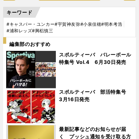
キーワード
#キャスパー・ユンカー
#宇賀神友弥
#小泉佳穂
#明本考浩
#浦和レッズ
#興梠慎三
編集部のおすすめ
スポルティーバ バレーボール
特集号 Vol.4 6月30日発売
スポルティーバ 部活特集号
3月16日発売
最新記事などのお知らせが届
く プッシュ通知を受け取る方