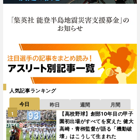
人気記事ランキング
今日
昨日
週間
月間
【高校野球】創部10年目の甲子
1
園初出場がすべてを変えた 健大
高崎・青栁監督が語る「機動破
壊」はこうして生まれた