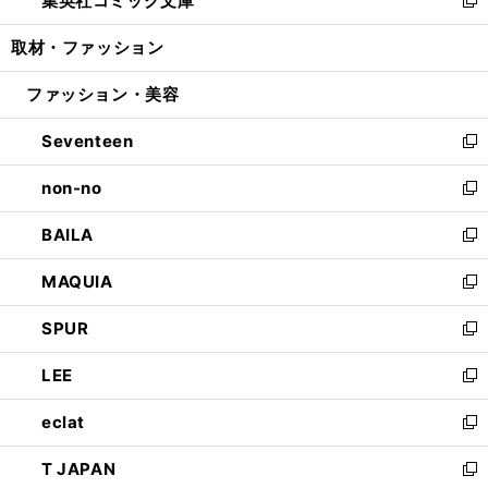
集英社コミック文庫
で
ド
ィ
い
新
開
ウ
ン
ウ
し
取材・ファッション
く
で
ド
ィ
い
開
ウ
ン
ウ
ファッション・美容
く
で
ド
ィ
開
ウ
ン
Seventeen
く
で
ド
新
開
ウ
し
non-no
く
で
い
新
開
ウ
し
BAILA
く
ィ
い
新
ン
ウ
し
MAQUIA
ド
ィ
い
新
ウ
ン
ウ
し
SPUR
で
ド
ィ
い
新
開
ウ
ン
ウ
し
LEE
く
で
ド
ィ
い
新
開
ウ
ン
ウ
し
eclat
く
で
ド
ィ
い
新
開
ウ
ン
ウ
し
T JAPAN
く
で
ド
ィ
い
新