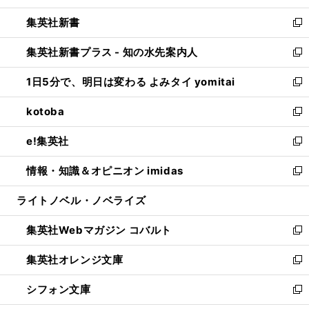
開
ウ
ウ
し
集英社新書
く
で
ィ
い
新
開
ン
ウ
し
集英社新書プラス - 知の水先案内人
く
ド
ィ
い
新
ウ
ン
ウ
し
1日5分で、明日は変わる よみタイ yomitai
で
ド
ィ
い
新
開
ウ
ン
ウ
し
kotoba
く
で
ド
ィ
い
新
開
ウ
ン
ウ
し
e!集英社
く
で
ド
ィ
い
新
開
ウ
ン
ウ
し
情報・知識＆オピニオン imidas
く
で
ド
ィ
い
新
開
ウ
ン
ウ
し
ライトノベル・ノベライズ
く
で
ド
ィ
い
開
ウ
ン
ウ
集英社Webマガジン コバルト
く
で
ド
ィ
新
開
ウ
ン
し
集英社オレンジ文庫
く
で
ド
い
新
開
ウ
ウ
し
シフォン文庫
く
で
ィ
い
新
開
ン
ウ
し