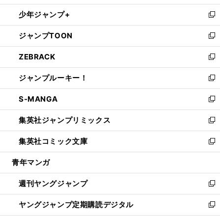
ウ
ン
ウ
し
少年ジャンプ+
で
ド
ィ
い
新
開
ウ
ン
ウ
し
ジャンプTOON
く
で
ド
ィ
い
新
開
ウ
ン
ウ
し
ZEBRACK
く
で
ド
ィ
い
新
開
ウ
ン
ウ
し
ジャンプルーキー！
く
で
ド
ィ
い
新
開
ウ
ン
ウ
し
S-MANGA
く
で
ド
ィ
い
新
開
ウ
ン
ウ
し
集英社ジャンプリミックス
く
で
ド
ィ
い
新
開
ウ
ン
ウ
し
集英社コミック文庫
く
で
ド
ィ
い
新
開
ウ
ン
ウ
し
青年マンガ
く
で
ド
ィ
い
開
ウ
ン
ウ
週刊ヤングジャンプ
く
で
ド
ィ
新
開
ウ
ン
し
ヤングジャンプ定期購読デジタル
く
で
ド
い
新
開
ウ
ウ
し