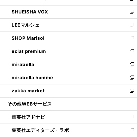
ウ
ン
ウ
し
SHUEISHA VOX
で
ド
ィ
い
新
開
ウ
ン
ウ
し
LEEマルシェ
く
で
ド
ィ
い
新
開
ウ
ン
ウ
し
SHOP Marisol
く
で
ド
ィ
い
新
開
ウ
ン
ウ
し
eclat premium
く
で
ド
ィ
い
新
開
ウ
ン
ウ
し
mirabella
く
で
ド
ィ
い
新
開
ウ
ン
ウ
し
mirabella homme
く
で
ド
ィ
い
新
開
ウ
ン
ウ
し
zakka market
く
で
ド
ィ
い
新
開
ウ
ン
ウ
し
その他WEBサービス
く
で
ド
ィ
い
開
ウ
ン
ウ
集英社アドナビ
く
で
ド
ィ
新
開
ウ
ン
し
集英社エディターズ・ラボ
く
で
ド
い
新
開
ウ