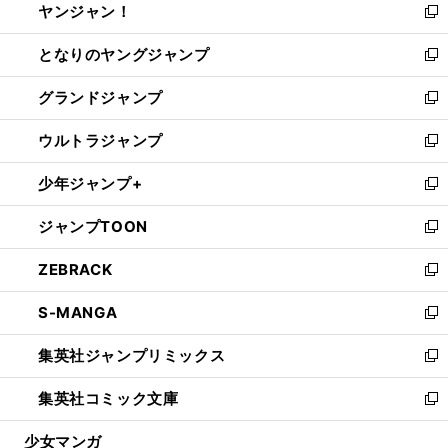
ヤンジャン！
く
で
ィ
い
新
開
ン
ウ
し
となりのヤングジャンプ
く
ド
ィ
い
新
ウ
ン
ウ
し
グランドジャンプ
で
ド
ィ
い
新
開
ウ
ン
ウ
し
ウルトラジャンプ
く
で
ド
ィ
い
新
開
ウ
ン
ウ
し
少年ジャンプ+
く
で
ド
ィ
い
新
開
ウ
ン
ウ
し
ジャンプTOON
く
で
ド
ィ
い
新
開
ウ
ン
ウ
し
ZEBRACK
く
で
ド
ィ
い
新
開
ウ
ン
ウ
し
S-MANGA
く
で
ド
ィ
い
新
開
ウ
ン
ウ
し
集英社ジャンプリミックス
く
で
ド
ィ
い
新
開
ウ
ン
ウ
し
集英社コミック文庫
く
で
ド
ィ
い
新
開
ウ
ン
ウ
し
少女マンガ
く
で
ド
ィ
い