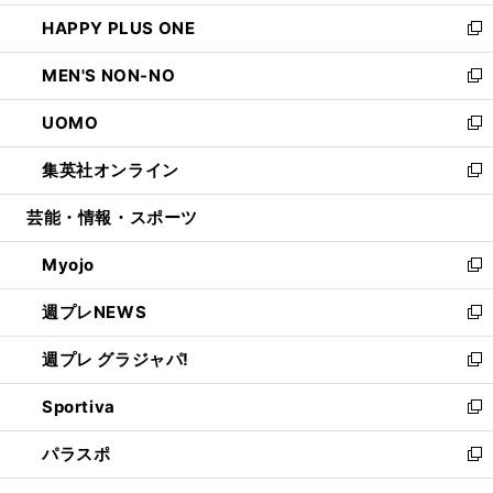
開
ウ
ン
ウ
し
HAPPY PLUS ONE
く
で
ド
ィ
い
新
開
ウ
ン
ウ
し
MEN'S NON-NO
く
で
ド
ィ
い
新
開
ウ
ン
ウ
し
UOMO
く
で
ド
ィ
い
新
開
ウ
ン
ウ
し
集英社オンライン
く
で
ド
ィ
い
新
開
ウ
ン
ウ
し
芸能・情報・スポーツ
く
で
ド
ィ
い
開
ウ
ン
ウ
Myojo
く
で
ド
ィ
新
開
ウ
ン
し
週プレNEWS
く
で
ド
い
新
開
ウ
ウ
し
週プレ グラジャパ!
く
で
ィ
い
新
開
ン
ウ
し
Sportiva
く
ド
ィ
い
新
ウ
ン
ウ
し
パラスポ
で
ド
ィ
い
新
開
ウ
ン
ウ
し