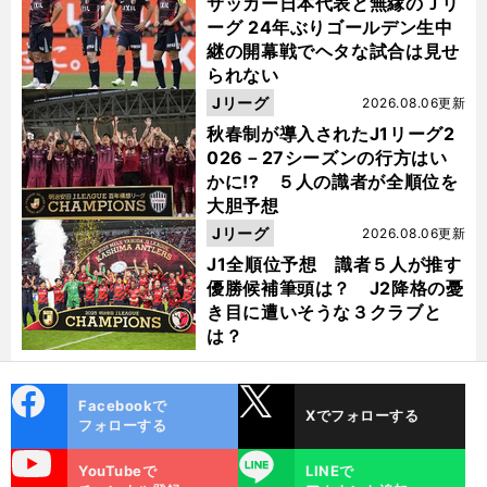
サッカー日本代表と無縁のＪリ
ーグ 24年ぶりゴールデン生中
継の開幕戦でヘタな試合は見せ
られない
Jリーグ
2026.08.06更新
秋春制が導入されたJ1リーグ2
026－27シーズンの行方はい
かに!? ５人の識者が全順位を
大胆予想
Jリーグ
2026.08.06更新
J1全順位予想 識者５人が推す
優勝候補筆頭は？ J2降格の憂
き目に遭いそうな３クラブと
は？
cebo
X
Facebookで
Xでフォローする
ok
フォローする
uTube
LINE
YouTubeで
LINEで