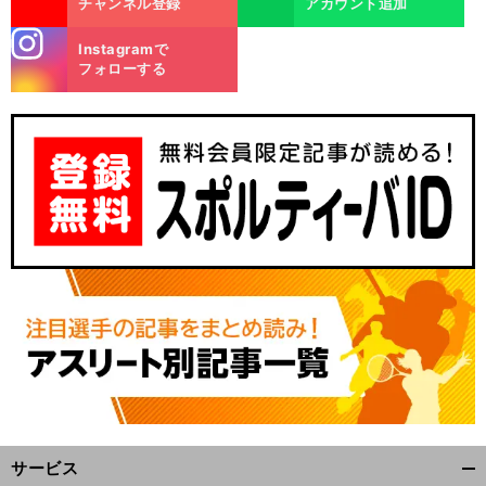
チャンネル登録
アカウント追加
stagra
Instagramで
m
フォローする
サービス
開