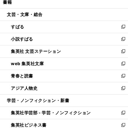
書籍
く
で
ド
ィ
い
開
ウ
ン
ウ
文芸・文庫・総合
く
で
ド
ィ
開
ウ
ン
すばる
く
で
ド
新
開
ウ
し
小説すばる
く
で
い
新
開
ウ
し
集英社 文芸ステーション
く
ィ
い
新
ン
ウ
し
web 集英社文庫
ド
ィ
い
新
ウ
ン
ウ
し
青春と読書
で
ド
ィ
い
新
開
ウ
ン
ウ
し
アジア人物史
く
で
ド
ィ
い
新
開
ウ
ン
ウ
し
学芸・ノンフィクション・新書
く
で
ド
ィ
い
開
ウ
ン
ウ
集英社学芸部 - 学芸・ノンフィクション
く
で
ド
ィ
新
開
ウ
ン
し
集英社ビジネス書
く
で
ド
い
新