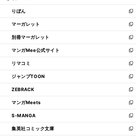
開
ウ
ン
ウ
りぼん
く
で
ド
ィ
新
開
ウ
ン
し
マーガレット
く
で
ド
い
新
開
ウ
ウ
し
別冊マーガレット
く
で
ィ
い
新
開
ン
ウ
し
マンガMee公式サイト
く
ド
ィ
い
新
ウ
ン
ウ
し
リマコミ
で
ド
ィ
い
新
開
ウ
ン
ウ
し
ジャンプTOON
く
で
ド
ィ
い
新
開
ウ
ン
ウ
し
ZEBRACK
く
で
ド
ィ
い
新
開
ウ
ン
ウ
し
マンガMeets
く
で
ド
ィ
い
新
開
ウ
ン
ウ
し
S-MANGA
く
で
ド
ィ
い
新
開
ウ
ン
ウ
し
集英社コミック文庫
く
で
ド
ィ
い
新
開
ウ
ン
ウ