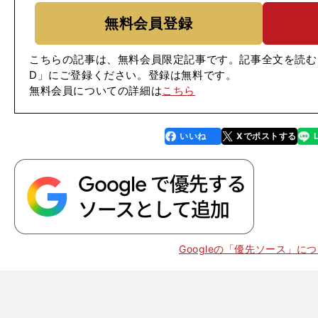
無料会員登録
こちらの記事は、無料会員限定記事です。記事全文を読む
D」にご登録ください。登録は無料です。
無料会員についての詳細は
こちら
いいね
Xでポストする
line
faceboo
x
k
Googleの「優先ソース」に