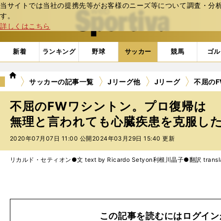
当サイトでは当社の提携先等がお客様のニーズ等について調査・分析し
web Sportiva (webスポルティーバ)
す。
詳しくはこちら
新着
ランキング
野球
サッカー
競馬
ゴル
we
サッカーの記事一覧
Jリーグ他
Jリーグ
不屈の
b
ス
不屈のFWワシントン。プロ復帰は
ポ
ル
無理と言われても心臓疾患を克服した 
テ
2020年07月07日 11:00 公開
2024年03月29日 15:40 更新
ィ
ー
バ
リカルド・セティオン●文 text by Ricardo Setyon
利根川晶子●翻訳 translati
この記事を読むにはログイン