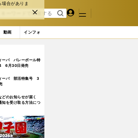
る場合がありま
マイペ
閉じ
検索
メニュ
ー
る
す
ジ
る
動画
インフォ
4ページ目
ィーバ バレーボール特
.4 6月30日発売
ィーバ 部活特集号 3
売
などのお知らせが届く
通知を受け取る方法につ