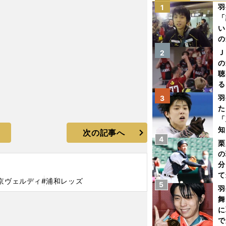
羽
1
「
い
の
Ｊ
2
の
聴
る
い
羽
3
た
「
知
次の記事へ
4
栗
の
分
て
京ヴェルディ
#浦和レッズ
5
球
羽
舞
に
で