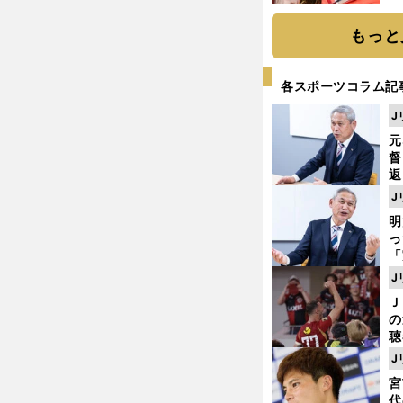
もっと
各スポーツコラム記
J
元
督
返
も
J
が
明
然
し
「
ェ
J
ま
Ｊ
ジ
の
則
聴
る
J
い
宮
代