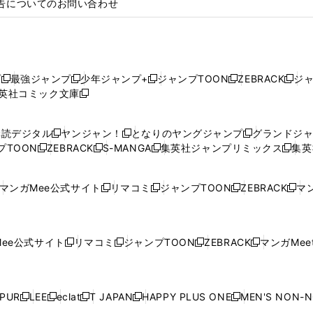
告についてのお問い合わせ
プ
最強ジャンプ
少年ジャンプ+
ジャンプTOON
ZEBRACK
ジ
新
新
新
新
新
英社コミック文庫
し
新
し
し
し
し
い
い
し
い
い
い
ウ
ウ
い
ウ
ウ
ウ
購読デジタル
ヤンジャン！
となりのヤングジャンプ
グランドジ
新
新
新
ィ
ィ
ウ
ィ
ィ
ィ
プTOON
ZEBRACK
S-MANGA
集英社ジャンプリミックス
集英
新
し
新
し
新
し
新
ン
ン
ィ
ン
ン
ン
し
い
し
い
し
い
し
ド
ド
ン
ド
ド
ド
い
ウ
い
ウ
い
ウ
い
ウ
ウ
ド
ウ
ウ
ウ
マンガMee公式サイト
リマコミ
ジャンプTOON
ZEBRACK
マン
新
新
新
新
ウ
ィ
ウ
ィ
ウ
ィ
ウ
で
で
ウ
で
で
で
し
し
し
し
し
ィ
ン
ィ
ン
ィ
ン
ィ
開
開
で
開
開
開
い
い
い
い
い
ン
ド
ン
ド
ン
ド
ン
く
く
開
く
く
く
ウ
ウ
ウ
ウ
ウ
ド
ウ
ド
ウ
ド
ウ
ド
ee公式サイト
リマコミ
ジャンプTOON
ZEBRACK
マンガMeet
く
新
新
新
新
ィ
ィ
ィ
ィ
ィ
ウ
で
ウ
で
ウ
で
ウ
し
し
し
し
ン
ン
ン
ン
ン
で
開
で
開
で
開
で
い
い
い
い
ド
ド
ド
ド
ド
開
く
開
く
開
く
開
ウ
ウ
ウ
ウ
ウ
ウ
ウ
ウ
ウ
PUR
LEE
eclat
T JAPAN
HAPPY PLUS ONE
MEN'S NON-
く
く
く
く
新
新
新
新
新
ィ
ィ
ィ
ィ
で
で
で
で
で