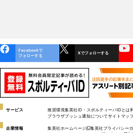
ebo
X
YouTube
Facebookで
Xでフォローする
ok
フォローする
サービス
推奨環境
集英社ID・スポルティーバIDとは
ブラウザプッシュ通知について
サイトマッ
企業情報
集英社ホームページ
集英社プライバシー
新