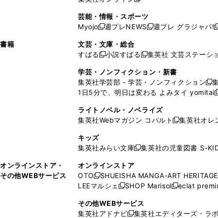
し
新
し
し
し
ン
ィ
ン
ン
開
で
開
で
い
し
い
い
い
ド
ン
ド
ド
芸能・情報・スポーツ
く
開
く
開
ウ
い
ウ
ウ
ウ
ウ
ド
ウ
ウ
Myojo
週プレNEWS
週プレ グラジャパ!
く
く
新
新
新
ィ
ウ
ィ
ィ
ィ
で
ウ
で
で
し
し
ン
ィ
ン
ン
ン
書籍
文芸・文庫・総合
開
で
開
開
い
い
ド
ン
ド
ド
ド
すばる
小説すばる
集英社 文芸ステーシ
く
開
く
く
新
新
ウ
ウ
ウ
ド
ウ
ウ
ウ
く
し
し
ィ
ィ
学芸・ノンフィクション・新書
で
ウ
で
で
で
い
い
ン
ン
集英社学芸部 - 学芸・ノンフィクション
開
で
開
開
開
新
ウ
ウ
ド
ド
1日5分で、明日は変わる よみタイ yomitai
く
開
く
く
く
し
新
ィ
ィ
ウ
ウ
く
い
ン
ン
ライトノベル・ノベライズ
で
で
ウ
ド
ド
集英社Webマガジン コバルト
集英社オレ
開
開
新
ィ
ウ
ウ
く
く
し
ン
キッズ
で
で
い
ド
集英社みらい文庫
集英社の児童図書 S-KID
開
開
新
ウ
ウ
く
く
し
ィ
オンラインストア・
オンラインストア
で
い
ン
その他WEBサービス
OTO
SHUEISHA MANGA-ART HERITAGE
開
新
ウ
ド
LEEマルシェ
SHOP Marisol
eclat prem
く
し
新
新
ィ
ウ
い
し
し
ン
その他WEBサービス
で
ウ
い
い
ド
集英社アドナビ
集英社エディターズ・ラ
開
新