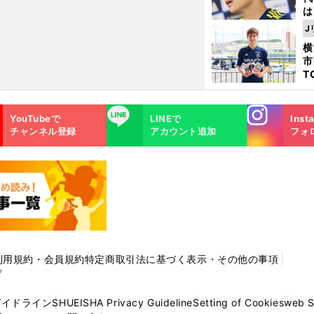
は
が
J
日
横
た
市
T
K
級
Instagra
LINE
ャ
YouTubeで
LINEで
Inst
m
チャンネル登録
アカウント追加
フォ
利用規約・会員規約
特定商取引法に基づく表示・その他の事項
プ
ガイドライン
SHUEISHA Privacy Guideline
Setting of Cookies
web 