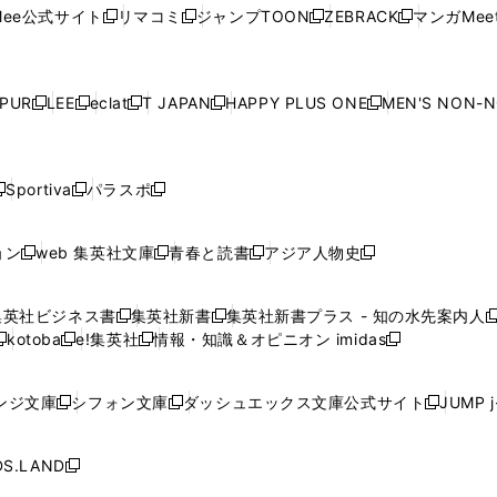
ウ
ウ
ウ
ウ
ウ
ド
ウ
ド
ウ
ド
ウ
ド
ee公式サイト
リマコミ
ジャンプTOON
ZEBRACK
マンガMeet
く
新
新
新
新
ィ
ィ
ィ
ィ
ィ
ウ
で
ウ
で
ウ
で
ウ
し
し
し
し
ン
ン
ン
ン
ン
で
開
で
開
で
開
で
い
い
い
い
ド
ド
ド
ド
ド
開
く
開
く
開
く
開
ウ
ウ
ウ
ウ
ウ
ウ
ウ
ウ
ウ
PUR
LEE
eclat
T JAPAN
HAPPY PLUS ONE
MEN'S NON-
く
く
く
く
新
新
新
新
新
ィ
ィ
ィ
ィ
で
で
で
で
で
し
し
し
し
し
ン
ン
ン
ン
開
開
開
開
開
い
い
い
い
い
ド
ド
ド
ド
く
く
く
く
く
ウ
ウ
ウ
ウ
ウ
ウ
ウ
ウ
ウ
Sportiva
パラスポ
新
新
ィ
ィ
ィ
ィ
ィ
で
で
で
で
し
し
し
ン
ン
ン
ン
ン
開
開
開
開
い
い
い
ド
ド
ド
ド
ド
ョン
web 集英社文庫
青春と読書
アジア人物史
く
く
く
く
新
新
新
新
ウ
ウ
ウ
ウ
ウ
ウ
ウ
ウ
し
し
し
し
ィ
ィ
ィ
で
で
で
で
で
い
い
い
い
ン
ン
ン
集英社ビジネス書
集英社新書
集英社新書プラス - 知の水先案内人
開
開
開
開
開
新
新
新
ウ
ウ
ウ
ウ
ド
ド
ド
kotoba
e!集英社
情報・知識＆オピニオン imidas
く
く
く
く
く
新
し
新
し
新
ィ
ィ
ィ
ィ
ウ
ウ
ウ
し
し
い
し
い
し
ン
ン
ン
ン
で
で
で
い
い
ウ
い
ウ
い
ド
ド
ド
ド
ンジ文庫
シフォン文庫
ダッシュエックス文庫公式サイト
JUMP 
開
開
開
新
新
新
ウ
ウ
ィ
ウ
ィ
ウ
ウ
ウ
ウ
ウ
く
く
く
し
し
し
ィ
ィ
ン
ィ
ン
ィ
で
で
で
で
い
い
い
ン
ン
ド
ン
ド
ン
S.LAND
開
開
開
開
新
ウ
ウ
ウ
ド
ド
ウ
ド
ウ
ド
く
く
く
く
し