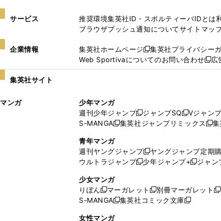
サービス
推奨環境
集英社ID・スポルティーバIDとは
ブラウザプッシュ通知について
サイトマッ
企業情報
集英社ホームページ
集英社プライバシー
新
Web Sportivaについてのお問い合わせ
広
し
新
い
し
集英社サイト
ウ
い
ィ
ウ
マンガ
少年マンガ
ン
ィ
週刊少年ジャンプ
ジャンプSQ
Vジャン
ド
ン
新
新
S-MANGA
集英社ジャンプリミックス
集
ウ
ド
新
し
し
新
で
ウ
し
い
い
し
青年マンガ
開
で
い
ウ
ウ
い
週刊ヤングジャンプ
ヤングジャンプ定期
新
く
開
ウ
ィ
ィ
ウ
ウルトラジャンプ
少年ジャンプ+
ジャン
新
し
新
く
ィ
ン
ン
ィ
し
い
し
ン
ド
ド
ン
少女マンガ
い
ウ
い
ド
ウ
ウ
ド
りぼん
マーガレット
別冊マーガレット
新
新
新
ウ
ィ
ウ
ウ
で
で
ウ
S-MANGA
集英社コミック文庫
し
新
し
新
ィ
ン
ィ
で
開
開
で
い
し
い
し
ン
ド
ン
女性マンガ
開
く
く
開