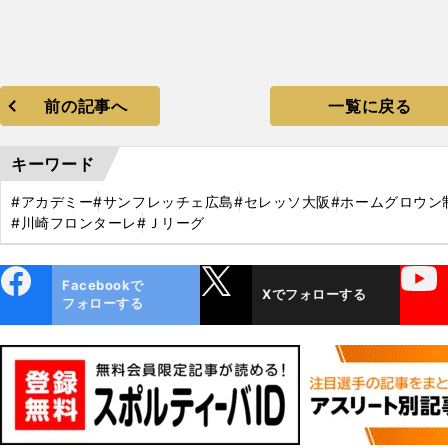
前の記事へ
一覧に戻る
キーワード
#アカデミー
#サンフレッチェ広島
#セレッソ大阪
#ホームグロウン
#川崎フロンターレ
#Ｊリーグ
ebo
X
YouTube
Facebookで
Xでフォローする
ok
フォローする