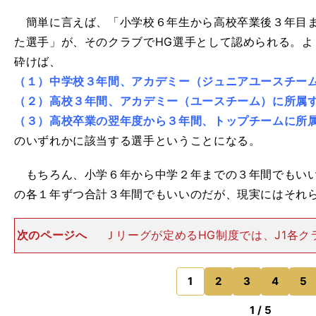
簡単に言えば、「小学校６年生から高校卒業後３年目ま
た選手」が、そのクラブでHG選手として認められる。よ
砕けば、
（１）中学校３年間、アカデミー（ジュニアユースチー
（２）高校３年間、アカデミー（ユースチーム）に所属
（３）高校卒業の翌年度から３年間、トップチームに所
のいずれかに該当する選手ということになる。
もちろん、小学６年から中学２年までの３年間でもいい
の各１年ずつ合計３年間でもいいのだが、現実にはそれ
次のページへ
Ｊリーグが定めるHG制度では、J1各ク
のHG選手の登録を義務づけており、それに満たなかっ
た人数分、プロＡ契約の登録選手枠（25人。AFCチャ
出場クラブは27
1
2
3
4
5
のページへ
1 / 5