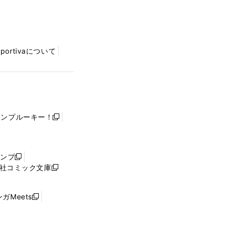
Sportivaについて
ャンプルーキー！
新
し
い
ウ
ャンプ
新
ィ
社コミック文庫
し
新
ン
い
し
ド
ウ
い
ウ
ガMeets
新
ィ
ウ
で
し
ン
ィ
開
い
ド
ン
く