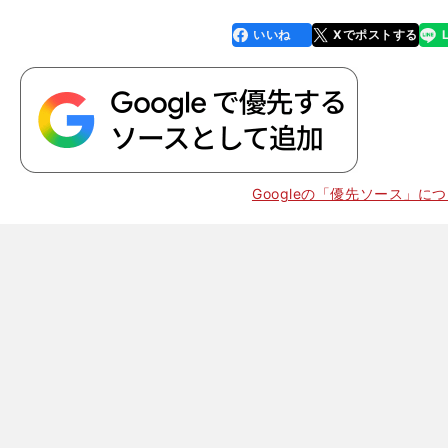
いいね
Xでポストする
line
faceboo
x
k
Googleの「優先ソース」に
、