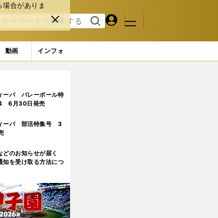
る場合がありま
マイペ
閉じ
検索
メニュ
ー
る
す
ジ
る
動画
インフォ
？
ィーバ バレーボール特
.4 6月30日発売
ィーバ 部活特集号 3
売
などのお知らせが届く
通知を受け取る方法につ