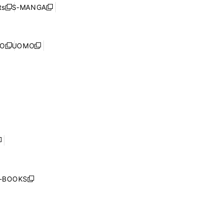
ウ
ウ
ド
s
S-MANGA
新
新
ィ
で
ウ
し
し
ン
開
で
い
い
ド
く
開
ウ
ウ
ウ
NO
UOMO
く
新
新
ィ
ィ
で
し
し
ン
ン
開
い
い
ド
ド
く
ウ
ウ
ウ
ウ
ィ
ィ
で
で
ン
ン
開
開
ド
ド
く
く
ウ
ウ
で
で
開
開
く
く
し
い
ウ
j-BOOKS
新
ィ
し
ン
い
ド
ウ
ウ