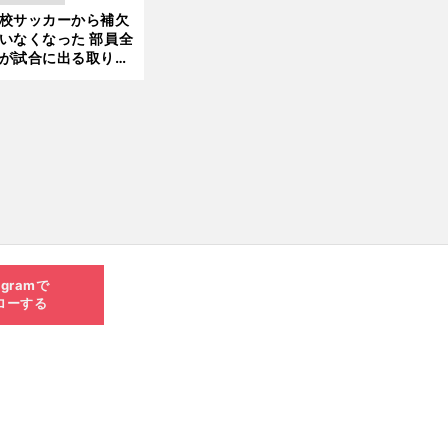
きているのか
校サッカーから補欠
更新
いなくなった 部員全
が試合に出る取り組
が進んでいる
agramで
ローする