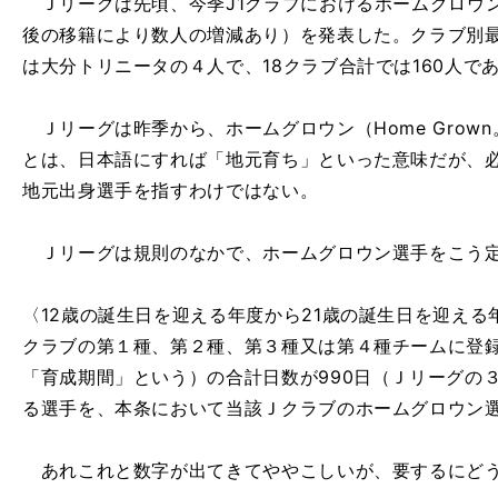
Ｊリーグは先頃、今季J1クラブにおけるホームグロウン
後の移籍により数人の増減あり）を発表した。クラブ別最
は大分トリニータの４人で、18クラブ合計では160人で
Ｊリーグは昨季から、ホームグロウン（Home Grow
とは、日本語にすれば「地元育ち」といった意味だが、
地元出身選手を指すわけではない。
Ｊリーグは規則のなかで、ホームグロウン選手をこう
〈12歳の誕生日を迎える年度から21歳の誕生日を迎え
クラブの第１種、第２種、第３種又は第４種チームに登
「育成期間」という）の合計日数が990日（Ｊリーグの
る選手を、本条において当該Ｊクラブのホームグロウン
あれこれと数字が出てきてややこしいが、要するにど