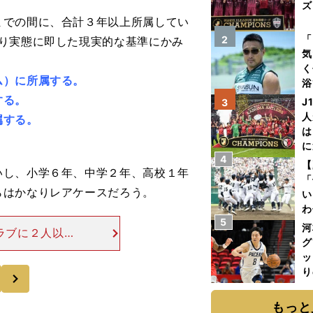
ズ
での間に、合計３年以上所属してい
を
「
2
り実態に即した現実的な基準にかみ
気
く
ム）に所属する。
浴
太
する。
J
3
ァ
人
属する。
は
に
4
と
【
し、小学６年、中学２年、高校１年
「
らはかなりレアケースだろう。
い
わ
5
だ
河
ラブに２人以上
グ
た場合、不足し
ッ
ンピオンズリーグ
り
次
糧
は
もっと