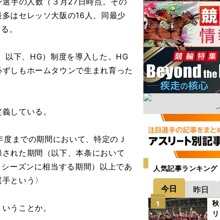
選手の人数（３月27日時点。その
多はセレッソ大阪の16人、同最少
ある。
n。以下、HG）制度を導入した。HG
必ずしもホームタウンで生まれ育った
定義している。
る年度までの期間において、特定のＪ
録された期間（以下、本条において
３シーズンに相当する期間）以上であ
人気記事ランキング
選手という〉
今日
昨日
秋
1
ういうことか。
リ