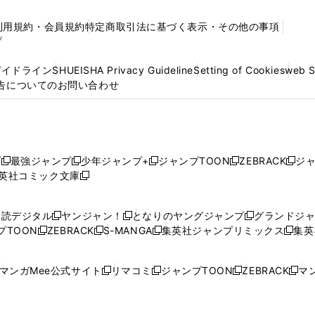
利用規約・会員規約
特定商取引法に基づく表示・その他の事項
プ
ガイドライン
SHUEISHA Privacy Guideline
Setting of Cookies
web 
告についてのお問い合わせ
プ
最強ジャンプ
少年ジャンプ+
ジャンプTOON
ZEBRACK
ジ
新
新
新
新
新
英社コミック文庫
し
新
し
し
し
し
い
い
し
い
い
い
ウ
ウ
い
ウ
ウ
ウ
購読デジタル
ヤンジャン！
となりのヤングジャンプ
グランドジ
新
新
新
ィ
ィ
ウ
ィ
ィ
ィ
プTOON
ZEBRACK
S-MANGA
集英社ジャンプリミックス
集英
新
し
新
し
新
し
新
ン
ン
ィ
ン
ン
ン
し
い
し
い
し
い
し
ド
ド
ン
ド
ド
ド
い
ウ
い
ウ
い
ウ
い
ウ
ウ
ド
ウ
ウ
ウ
マンガMee公式サイト
リマコミ
ジャンプTOON
ZEBRACK
マン
新
新
新
新
ウ
ィ
ウ
ィ
ウ
ィ
ウ
で
で
ウ
で
で
で
し
し
し
し
し
ィ
ン
ィ
ン
ィ
ン
ィ
開
開
で
開
開
開
い
い
い
い
い
ン
ド
ン
ド
ン
ド
ン
く
く
開
く
く
く