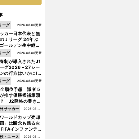
事
リーグ
2026.08.06更新
ッカー日本代表と無
のＪリーグ 24年ぶ
ゴールデン生中継の
幕戦でヘタな試合は
リーグ
2026.08.06更新
せられない
春制が導入されたJ1
ーグ2026－27シー
ンの行方はいかに!?
５人の識者が全順位
リーグ
2026.08.06更新
大胆予想
1全順位予想 識者５
が推す優勝候補筆頭
？ J2降格の憂き目
遭いそうな３クラブ
外サッカー
2026.08.05
前
は？
へ
ワールドカップ売却
更新
画」は断念も残る火
 FIFAインファンテ
ーノ会長体制に何が
校・ユース
2026.08.05