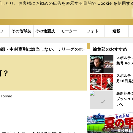
たり、お客様にお勧めの広告を表⽰する⽬的で Cookie を使⽤す
フ
その他球技
その他競技
モーター
フォト
連載
の顔・中村憲剛は該当しない。Ｊリーグのホームグロウン制度って何
編集部のおすすめ
スポルテ
。
集号 Vol
何？
スポルテ
月16日発
最新記事
Toshio
プッシュ
いて