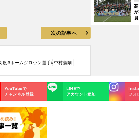
起
高
が
員
み
次の記事へ
制度
#ホームグロウン選手
#中村憲剛
Instagra
LINE
YouTubeで
LINEで
Inst
m
チャンネル登録
アカウント追加
フォ