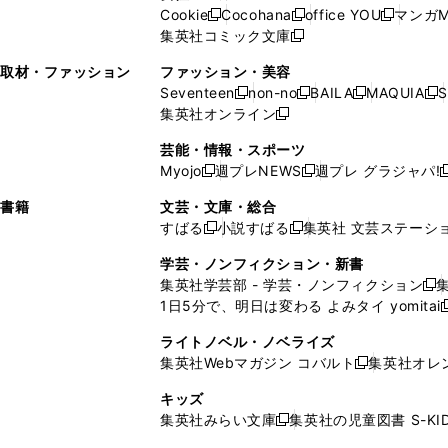
ウ
い
ウ
い
ド
ウ
ド
Cookie
Cocohana
office YOU
マンガM
く
く
新
新
新
ィ
ウ
ィ
ウ
ウ
で
ウ
集英社コミック文庫
し
新
し
し
ン
ィ
ン
ィ
で
開
で
い
し
い
い
ド
ン
ド
ン
取材・ファッション
ファッション・美容
開
く
開
ウ
い
ウ
ウ
ウ
ド
ウ
ド
Seventeen
non-no
BAILA
MAQUIA
S
く
く
新
新
新
新
ィ
ウ
ィ
ィ
で
ウ
で
ウ
集英社オンライン
し
新
し
し
し
ン
ィ
ン
ン
開
で
開
で
い
し
い
い
い
ド
ン
ド
ド
芸能・情報・スポーツ
く
開
く
開
ウ
い
ウ
ウ
ウ
ウ
ド
ウ
ウ
Myojo
週プレNEWS
週プレ グラジャパ!
く
く
新
新
新
ィ
ウ
ィ
ィ
ィ
で
ウ
で
で
し
し
ン
ィ
ン
ン
ン
書籍
文芸・文庫・総合
開
で
開
開
い
い
ド
ン
ド
ド
ド
すばる
小説すばる
集英社 文芸ステーシ
く
開
く
く
新
新
ウ
ウ
ウ
ド
ウ
ウ
ウ
く
し
し
ィ
ィ
学芸・ノンフィクション・新書
で
ウ
で
で
で
い
い
ン
ン
集英社学芸部 - 学芸・ノンフィクション
開
で
開
開
開
新
ウ
ウ
ド
ド
1日5分で、明日は変わる よみタイ yomitai
く
開
く
く
く
し
新
ィ
ィ
ウ
ウ
く
い
ン
ン
ライトノベル・ノベライズ
で
で
ウ
ド
ド
集英社Webマガジン コバルト
集英社オレ
開
開
新
ィ
ウ
ウ
く
く
し
ン
キッズ
で
で
い
ド
集英社みらい文庫
集英社の児童図書 S-KID
開
開
新
ウ
ウ
く
く
し