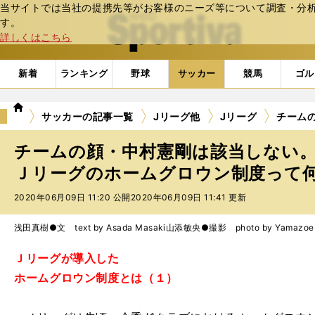
当サイトでは当社の提携先等がお客様のニーズ等について調査・分析し
web Sportiva (webスポルティーバ)
す。
詳しくはこちら
新着
ランキング
野球
サッカー
競馬
ゴル
we
サッカーの記事一覧
Jリーグ他
Jリーグ
チーム
b
ス
チームの顔・中村憲剛は該当しない
ポ
ル
Ｊリーグのホームグロウン制度って
テ
2020年06月09日 11:20 公開
2020年06月09日 11:41 更新
ィ
ー
バ
浅田真樹●文 text by Asada Masaki
山添敏央●撮影 photo by Yamazoe 
Ｊリーグが導入した
ホームグロウン制度とは（１）