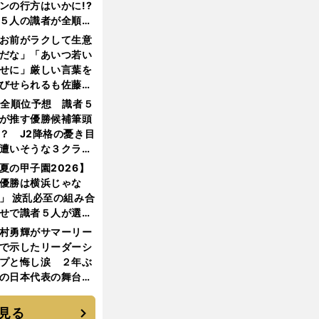
ンの行方はいかに!?
５人の識者が全順位
大胆予想
お前がラクして生意
だな」「あいつ若い
せに」厳しい言葉を
びせられるも佐藤慎
郎が貫いた誇りとフ
1全順位予想 識者５
ンへの思い
が推す優勝候補筆頭
？ J2降格の憂き目
遭いそうな３クラブ
は？
夏の甲子園2026】
優勝は横浜じゃな
」 波乱必至の組み合
せで識者５人が選ん
優勝校はここだ！
村勇輝がサマーリー
で示したリーダーシ
プと悔し涙 ２年ぶ
の日本代表の舞台を
に３年目のNBA挑戦
続く
見る