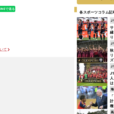
LINEで送る
各スポーツコラム記
J
サ
縁
り
開
J
見
ついて
秋
リ
ズ
J
を
J
人
は
に
海
と
コロナ危機にオンラインで伝えたヴェルディの戦術
「
計
種
ィ
高