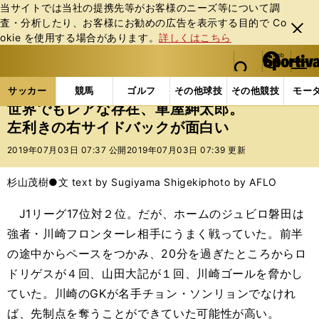
当サイトでは当社の提携先等がお客様のニーズ等について調
査・分析したり、お客様にお勧めの広告を表⽰する⽬的で Co
閉じ
okie を使⽤する場合があります。
詳しくはこちら
る
マイペ
web Sportiva (webスポルティーバ)
検索
メニュ
we
ー
サッカーの記事一覧
Jリーグ他
Jリーグ
世界で
b
ジ
サッカー
競馬
ゴルフ
その他球技
その他競技
モー
ス
世界でもレアな存在、車屋紳太郎。
ポ
左利きの右サイドバックが面白い
ル
テ
2019年07月03日 07:37 公開
2019年07月03日 07:39 更新
ィ
ー
杉山茂樹●文 text by Sugiyama Shigeki
photo by AFLO
バ
J1リーグ17位対２位。だが、ホームのジュビロ磐田は
強者・川崎フロンターレ相手にうまく戦っていた。前半
の途中からペースをつかみ、20分を過ぎたところからロ
ドリゲスが４回、山田大記が１回、川崎ゴールを脅かし
ていた。川崎のGKが名手チョン・ソンリョンでなけれ
ば、先制点を奪うことができていた可能性が高い。