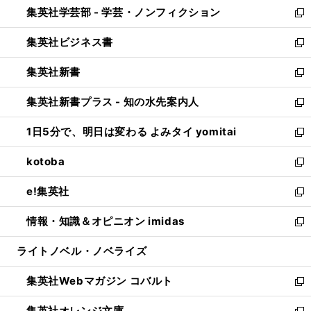
集英社学芸部 - 学芸・ノンフィクション
く
で
ド
ィ
新
開
ウ
ン
し
集英社ビジネス書
く
で
ド
い
新
開
ウ
ウ
し
集英社新書
く
で
ィ
い
新
開
ン
ウ
し
集英社新書プラス - 知の水先案内人
く
ド
ィ
い
新
ウ
ン
ウ
し
1日5分で、明日は変わる よみタイ yomitai
で
ド
ィ
い
新
開
ウ
ン
ウ
し
kotoba
く
で
ド
ィ
い
新
開
ウ
ン
ウ
し
e!集英社
く
で
ド
ィ
い
新
開
ウ
ン
ウ
し
情報・知識＆オピニオン imidas
く
で
ド
ィ
い
新
開
ウ
ン
ウ
し
ライトノベル・ノベライズ
く
で
ド
ィ
い
開
ウ
ン
ウ
集英社Webマガジン コバルト
く
で
ド
ィ
新
開
ウ
ン
し
集英社オレンジ文庫
く