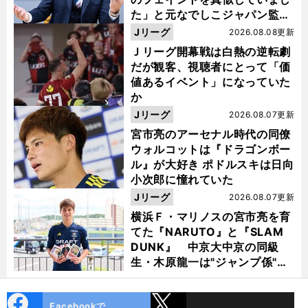
た」と元なでしこジャパン監
督・佐々木則夫
Jリーグ
2026.08.08更新
Ｊリーグ開幕戦は白熱の逆転劇
だが観客、視聴者にとって「価
値あるイベント」になっていた
か
Jリーグ
2026.08.07更新
宮市亮のアーセナル時代の同僚
ウォルコットは『ドラゴンボー
ル』が大好き ポドルスキは日向
小次郎に憧れていた
Jリーグ
2026.08.07更新
横浜Ｆ・マリノスの宮市亮を育
てた『NARUTO』と『SLAM
DUNK』 中京大中京の同級
生・木原龍一は"ジャンプ係"だ
った
cebo
X
Facebookで