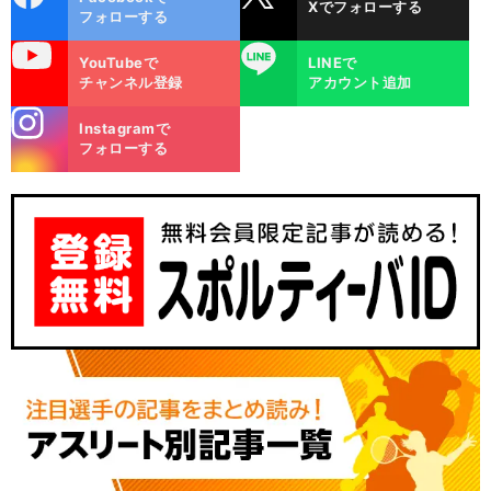
Xでフォローする
ok
フォローする
uTube
LINE
YouTubeで
LINEで
チャンネル登録
アカウント追加
stagra
Instagramで
m
フォローする