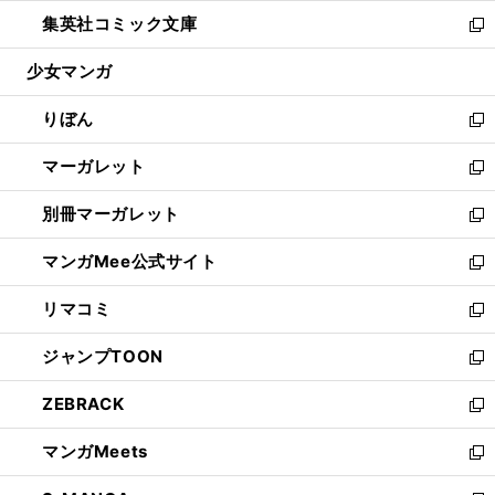
開
ウ
ン
ウ
し
集英社コミック文庫
く
で
ド
ィ
い
新
開
ウ
ン
ウ
し
少女マンガ
く
で
ド
ィ
い
開
ウ
ン
ウ
りぼん
く
で
ド
ィ
新
開
ウ
ン
し
マーガレット
く
で
ド
い
新
開
ウ
ウ
し
別冊マーガレット
く
で
ィ
い
新
開
ン
ウ
し
マンガMee公式サイト
く
ド
ィ
い
新
ウ
ン
ウ
し
リマコミ
で
ド
ィ
い
新
開
ウ
ン
ウ
し
ジャンプTOON
く
で
ド
ィ
い
新
開
ウ
ン
ウ
し
ZEBRACK
く
で
ド
ィ
い
新
開
ウ
ン
ウ
し
マンガMeets
く
で
ド
ィ
い
新
開
ウ
ン
ウ
し