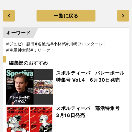
一覧に戻る
キーワード
#ジュビロ磐田
#名波浩
#小林悠
#川崎フロンターレ
#車屋紳太郎
#Ｊリーグ
編集部のおすすめ
スポルティーバ バレーボール
特集号 Vol.4 6月30日発売
スポルティーバ 部活特集号
3月16日発売