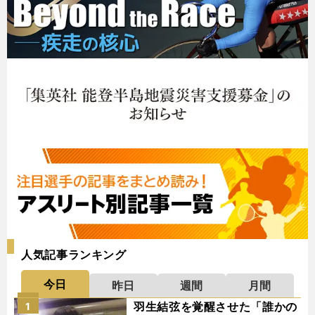
人気記事ランキング
今日
昨日
週間
月間
羽生結弦を覚醒させた「誰かの
1