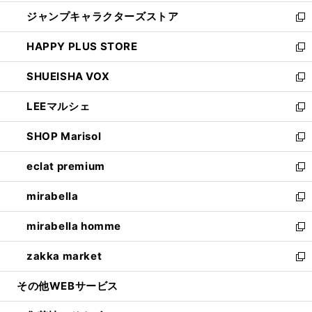
開
ウ
し
ジャンプキャラクターズストア
く
ィ
い
新
ン
ウ
し
HAPPY PLUS STORE
ド
ィ
い
新
ウ
ン
ウ
し
SHUEISHA VOX
で
ド
ィ
い
新
開
ウ
ン
ウ
し
LEEマルシェ
く
で
ド
ィ
い
新
開
ウ
ン
ウ
し
SHOP Marisol
く
で
ド
ィ
い
新
開
ウ
ン
ウ
し
eclat premium
く
で
ド
ィ
い
新
開
ウ
ン
ウ
し
mirabella
く
で
ド
ィ
い
新
開
ウ
ン
ウ
し
mirabella homme
く
で
ド
ィ
い
新
開
ウ
ン
ウ
し
zakka market
く
で
ド
ィ
い
新
開
ウ
ン
ウ
し
その他WEBサービス
く
で
ド
ィ
い
開
ウ
ン
ウ