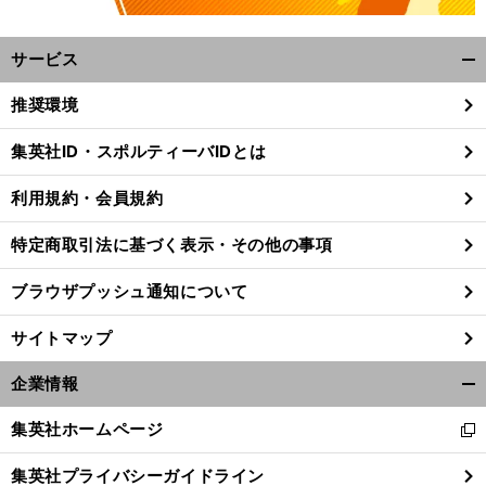
サービス
開
く/
推奨環境
閉
じ
集英社ID・スポルティーバIDとは
る
。
前
利用規約・会員規約
へ
20
特定商取引法に基づく表示・その他の事項
ブラウザプッシュ通知について
サイトマップ
企業情報
開
く/
集英社ホームページ
新
閉
し
じ
集英社プライバシーガイドライン
い
る