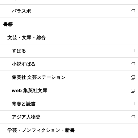
ウ
ン
ウ
し
パラスポ
で
ド
ィ
い
新
開
ウ
ン
ウ
し
書籍
く
で
ド
ィ
い
開
ウ
ン
ウ
文芸・文庫・総合
く
で
ド
ィ
開
ウ
ン
すばる
く
で
ド
新
開
ウ
し
小説すばる
く
で
い
新
開
ウ
し
集英社 文芸ステーション
く
ィ
い
新
ン
ウ
し
web 集英社文庫
ド
ィ
い
新
ウ
ン
ウ
し
青春と読書
で
ド
ィ
い
新
開
ウ
ン
ウ
し
アジア人物史
く
で
ド
ィ
い
新
開
ウ
ン
ウ
し
学芸・ノンフィクション・新書
く
で
ド
ィ
い
開
ウ
ン
ウ