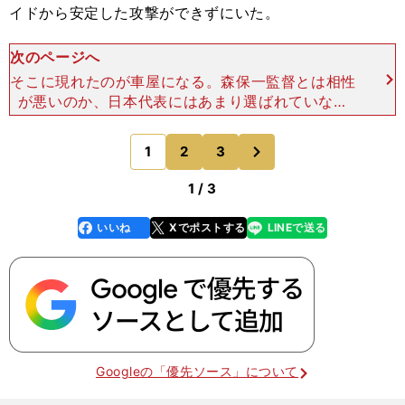
イドから安定した攻撃ができずにいた。
次のページへ
そこに現れたのが車屋になる。森保一監督とは相性
が悪いのか、日本代表にはあまり選ばれていない
が、エウシーニョ同様、Ｊリーグベスト11に2シー
ズン連続（2017年と2018年）で輝いた、日本を代
次
1
2
3
のページへ
表する実力
1 / 3
いいね
Xでポストする
LINEで送る
line
faceboo
x
k
Googleの「優先ソース」について