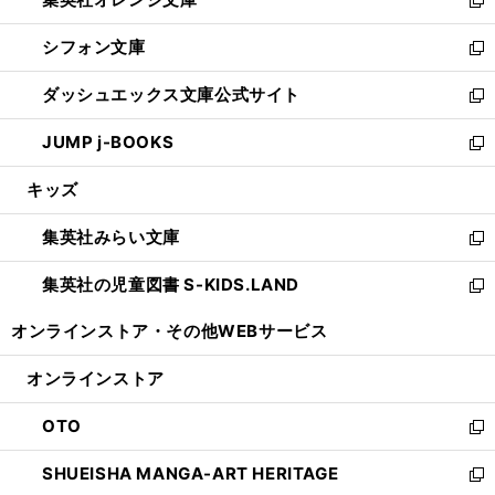
で
ド
い
新
開
ウ
ウ
し
シフォン文庫
く
で
ィ
い
新
開
ン
ウ
し
ダッシュエックス文庫公式サイト
く
ド
ィ
い
新
ウ
ン
ウ
し
JUMP j-BOOKS
で
ド
ィ
い
新
開
ウ
ン
ウ
し
キッズ
く
で
ド
ィ
い
開
ウ
ン
ウ
集英社みらい文庫
く
で
ド
ィ
新
開
ウ
ン
し
集英社の児童図書 S-KIDS.LAND
く
で
ド
い
新
開
ウ
ウ
し
オンラインストア・
その他WEBサービス
く
で
ィ
い
開
ン
ウ
オンラインストア
く
ド
ィ
ウ
ン
OTO
で
ド
新
開
ウ
し
SHUEISHA MANGA-ART HERITAGE
く
で
い
新