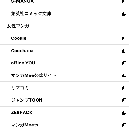
S-MANGA
く
で
ド
ィ
い
新
開
ウ
ン
ウ
し
集英社コミック文庫
く
で
ド
ィ
い
新
開
ウ
ン
ウ
し
女性マンガ
く
で
ド
ィ
い
開
ウ
ン
ウ
Cookie
く
で
ド
ィ
新
開
ウ
ン
し
Cocohana
く
で
ド
い
新
開
ウ
ウ
し
office YOU
く
で
ィ
い
新
開
ン
ウ
し
マンガMee公式サイト
く
ド
ィ
い
新
ウ
ン
ウ
し
リマコミ
で
ド
ィ
い
新
開
ウ
ン
ウ
し
ジャンプTOON
く
で
ド
ィ
い
新
開
ウ
ン
ウ
し
ZEBRACK
く
で
ド
ィ
い
新
開
ウ
ン
ウ
し
マンガMeets
く
で
ド
ィ
い
新