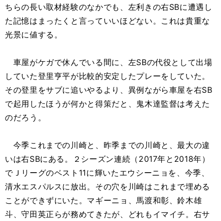
ちらの長い取材経験のなかでも、左利きの右SBに遭遇し
た記憶はまったくと言っていいほどない。これは貴重な
光景に値する。
車屋がケガで休んでいる間に、左SBの代役として出場
していた登里亨平が比較的安定したプレーをしていた。
その登里をサブに追いやるより、異例ながら車屋を右SB
で起用したほうが何かと得策だと、鬼木達監督は考えた
のだろう。
今季これまでの川崎と、昨季までの川崎と、最大の違
いは右SBにある。２シーズン連続（2017年と2018年）
でＪリーグのベスト11に輝いたエウシーニョを、今季、
清水エスパルスに放出。その穴を川崎はこれまで埋める
ことができずにいた。マギーニョ、馬渡和彰、鈴木雄
斗、守田英正らが務めてきたが、どれもイマイチ。右サ