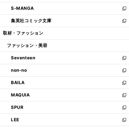
開
ウ
ン
ウ
し
S-MANGA
く
で
ド
ィ
い
新
開
ウ
ン
ウ
し
集英社コミック文庫
く
で
ド
ィ
い
新
開
ウ
ン
ウ
し
取材・ファッション
く
で
ド
ィ
い
開
ウ
ン
ウ
ファッション・美容
く
で
ド
ィ
開
ウ
ン
Seventeen
く
で
ド
新
開
ウ
し
non-no
く
で
い
新
開
ウ
し
BAILA
く
ィ
い
新
ン
ウ
し
MAQUIA
ド
ィ
い
新
ウ
ン
ウ
し
SPUR
で
ド
ィ
い
新
開
ウ
ン
ウ
し
LEE
く
で
ド
ィ
い
新
開
ウ
ン
ウ
し