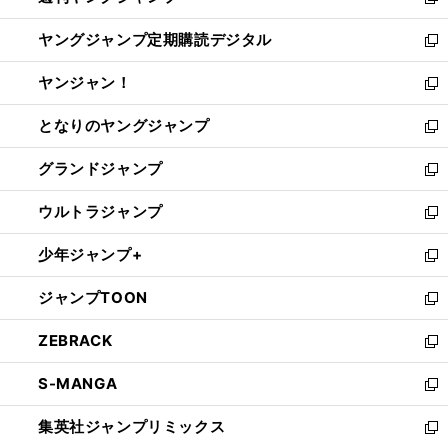
新
開
ウ
ン
し
ヤングジャンプ定期購読デジタル
く
で
ド
い
新
開
ウ
ウ
し
ヤンジャン！
く
で
ィ
い
新
開
ン
ウ
し
となりのヤングジャンプ
く
ド
ィ
い
新
ウ
ン
ウ
し
グランドジャンプ
で
ド
ィ
い
新
開
ウ
ン
ウ
し
ウルトラジャンプ
く
で
ド
ィ
い
新
開
ウ
ン
ウ
し
少年ジャンプ+
く
で
ド
ィ
い
新
開
ウ
ン
ウ
し
ジャンプTOON
く
で
ド
ィ
い
新
開
ウ
ン
ウ
し
ZEBRACK
く
で
ド
ィ
い
新
開
ウ
ン
ウ
し
S-MANGA
く
で
ド
ィ
い
新
開
ウ
ン
ウ
し
集英社ジャンプリミックス
く
で
ド
ィ
い
新