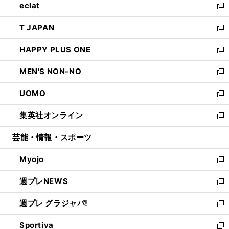
eclat
く
で
ド
ィ
い
新
開
ウ
ン
ウ
し
T JAPAN
く
で
ド
ィ
い
新
開
ウ
ン
ウ
し
HAPPY PLUS ONE
く
で
ド
ィ
い
新
開
ウ
ン
ウ
し
MEN'S NON-NO
く
で
ド
ィ
い
新
開
ウ
ン
ウ
し
UOMO
く
で
ド
ィ
い
新
開
ウ
ン
ウ
し
集英社オンライン
く
で
ド
ィ
い
新
開
ウ
ン
ウ
し
芸能・情報・スポーツ
く
で
ド
ィ
い
開
ウ
ン
ウ
Myojo
く
で
ド
ィ
新
開
ウ
ン
し
週プレNEWS
く
で
ド
い
新
開
ウ
ウ
し
週プレ グラジャパ!
く
で
ィ
い
新
開
ン
ウ
し
Sportiva
く
ド
ィ
い
新