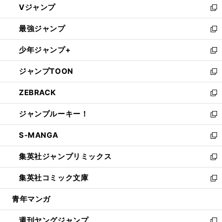
Vジャンプ
ィ
い
新
ン
ウ
し
最強ジャンプ
ド
ィ
い
新
ウ
ン
ウ
し
少年ジャンプ+
で
ド
ィ
い
新
開
ウ
ン
ウ
し
ジャンプTOON
く
で
ド
ィ
い
新
開
ウ
ン
ウ
し
ZEBRACK
く
で
ド
ィ
い
新
開
ウ
ン
ウ
し
ジャンプルーキー！
く
で
ド
ィ
い
新
開
ウ
ン
ウ
し
S-MANGA
く
で
ド
ィ
い
新
開
ウ
ン
ウ
し
集英社ジャンプリミックス
く
で
ド
ィ
い
新
開
ウ
ン
ウ
し
集英社コミック文庫
く
で
ド
ィ
い
新
開
ウ
ン
ウ
し
青年マンガ
く
で
ド
ィ
い
開
ウ
ン
ウ
週刊ヤングジャンプ
く
で
ド
ィ