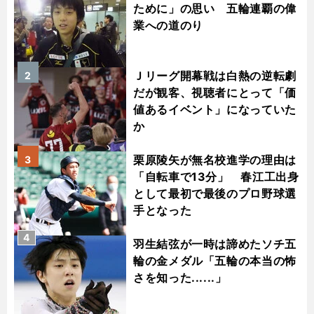
ために」の思い 五輪連覇の偉
業への道のり
Ｊリーグ開幕戦は白熱の逆転劇
2
だが観客、視聴者にとって「価
値あるイベント」になっていた
か
栗原陵矢が無名校進学の理由は
3
「自転車で13分」 春江工出身
として最初で最後のプロ野球選
手となった
4
羽生結弦が一時は諦めたソチ五
輪の金メダル「五輪の本当の怖
さを知った......」