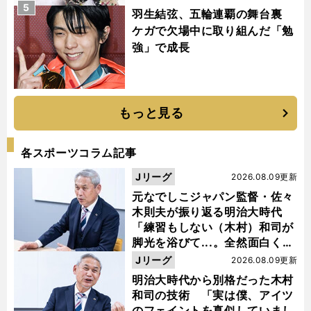
5
羽生結弦、五輪連覇の舞台裏
ケガで欠場中に取り組んだ「勉
強」で成長
もっと見る
各スポーツコラム記事
Jリーグ
2026.08.09更新
元なでしこジャパン監督・佐々
木則夫が振り返る明治大時代
「練習もしない（木村）和司が
脚光を浴びて...。全然面白くな
い４年間でした」
Jリーグ
2026.08.09更新
明治大時代から別格だった木村
和司の技術 「実は僕、アイツ
のフェイントを真似していまし