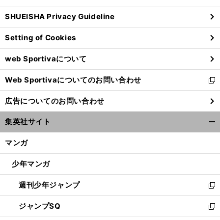
ウ
SHUEISHA Privacy Guideline
ィ
ン
Setting of Cookies
ド
ウ
web Sportivaについて
で
開
Web Sportivaについてのお問い合わせ
く
新
し
広告についてのお問い合わせ
い
ウ
集英社サイト
ィ
開
ン
く/
マンガ
ド
閉
ウ
じ
少年マンガ
で
る
開
週刊少年ジャンプ
く
新
し
ジャンプSQ
い
新
ウ
し