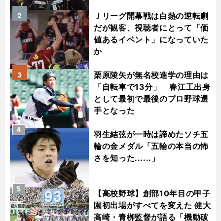
Ｊリーグ開幕戦は白熱の逆転劇
2
だが観客、視聴者にとって「価
値あるイベント」になっていた
か
栗原陵矢が無名校進学の理由は
3
「自転車で13分」 春江工出身
として最初で最後のプロ野球選
手となった
4
羽生結弦が一時は諦めたソチ五
輪の金メダル「五輪の本当の怖
さを知った......」
5
【高校野球】創部10年目の甲子
園初出場がすべてを変えた 健大
高崎・青栁監督が語る「機動破