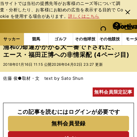
当サイトでは当社の提携先等がお客様のニーズ等について調
査・分析したり、お客様にお勧めの広告を表⽰する⽬的で Co
閉じ
okie を使⽤する場合があります。
詳しくはこちら
る
マイペ
web Sportiva (webスポルティーバ)
検索
メニュ
we
ー
サッカーの記事一覧
Jリーグ他
Jリーグ
浦和の
b
ジ
サッカー
競馬
ゴルフ
その他球技
その他競技
モー
ス
浦和の命運がかかる大一番で下された、
ポ
エース・福田正博への非情采配 (4ページ目)
ル
テ
2018年01月16日 11:15 公開
2026年04月02日 23:27 更新
ィ
ー
佐藤 俊●取材・文 text by Sato Shun
バ
無料会員限定記事
この記事を読むにはログインが必要です
無料会員登録