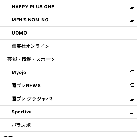
ウ
ン
ウ
し
HAPPY PLUS ONE
く
で
ド
ィ
い
新
開
ウ
ン
ウ
し
MEN'S NON-NO
く
で
ド
ィ
い
新
開
ウ
ン
ウ
し
UOMO
く
で
ド
ィ
い
新
開
ウ
ン
ウ
し
集英社オンライン
く
で
ド
ィ
い
新
開
ウ
ン
ウ
し
芸能・情報・スポーツ
く
で
ド
ィ
い
開
ウ
ン
ウ
Myojo
く
で
ド
ィ
新
開
ウ
ン
し
週プレNEWS
く
で
ド
い
新
開
ウ
ウ
し
週プレ グラジャパ!
く
で
ィ
い
新
開
ン
ウ
し
Sportiva
く
ド
ィ
い
新
ウ
ン
ウ
し
パラスポ
で
ド
ィ
い
新
開
ウ
ン
ウ
し