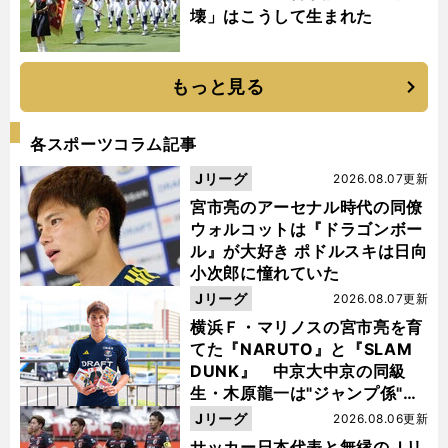
壊」はこうして生まれた
もっと見る
各スポーツコラム記事
Jリーグ
2026.08.07更新
宮市亮のアーセナル時代の同僚
ウォルコットは『ドラゴンボー
ル』が大好き ポドルスキは日向
小次郎に憧れていた
Jリーグ
2026.08.07更新
横浜Ｆ・マリノスの宮市亮を育
てた『NARUTO』と『SLAM
DUNK』 中京大中京の同級
生・木原龍一は"ジャンプ係"だ
った
Jリーグ
2026.08.06更新
サッカー日本代表と無縁のＪリ