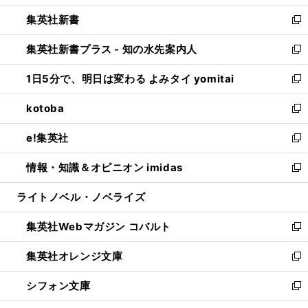
開
ウ
ウ
し
集英社新書
く
で
ィ
い
新
開
ン
ウ
し
集英社新書プラス - 知の水先案内人
く
ド
ィ
い
新
ウ
ン
ウ
し
1日5分で、明日は変わる よみタイ yomitai
で
ド
ィ
い
新
開
ウ
ン
ウ
し
kotoba
く
で
ド
ィ
い
新
開
ウ
ン
ウ
し
e!集英社
く
で
ド
ィ
い
新
開
ウ
ン
ウ
し
情報・知識＆オピニオン imidas
く
で
ド
ィ
い
新
開
ウ
ン
ウ
し
ライトノベル・ノベライズ
く
で
ド
ィ
い
開
ウ
ン
ウ
集英社Webマガジン コバルト
く
で
ド
ィ
新
開
ウ
ン
し
集英社オレンジ文庫
く
で
ド
い
新
開
ウ
ウ
し
シフォン文庫
く
で
ィ
い
新
開
ン
ウ
し