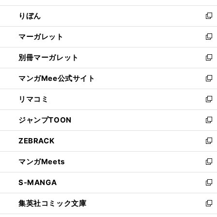
開
ウ
ン
ウ
りぼん
く
で
ド
ィ
新
開
ウ
ン
し
マーガレット
く
で
ド
い
新
開
ウ
ウ
し
別冊マーガレット
く
で
ィ
い
新
開
ン
ウ
し
マンガMee公式サイト
く
ド
ィ
い
新
ウ
ン
ウ
し
リマコミ
で
ド
ィ
い
新
開
ウ
ン
ウ
し
ジャンプTOON
く
で
ド
ィ
い
新
開
ウ
ン
ウ
し
ZEBRACK
く
で
ド
ィ
い
新
開
ウ
ン
ウ
し
マンガMeets
く
で
ド
ィ
い
新
開
ウ
ン
ウ
し
S-MANGA
く
で
ド
ィ
い
新
開
ウ
ン
ウ
し
集英社コミック文庫
く
で
ド
ィ
い
新
開
ウ
ン
ウ
し