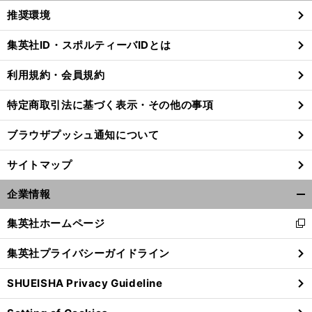
く/
推奨環境
閉
じ
集英社ID・スポルティーバIDとは
る
利用規約・会員規約
特定商取引法に基づく表示・その他の事項
ブラウザプッシュ通知について
サイトマップ
企業情報
開
く/
集英社ホームページ
新
閉
し
じ
集英社プライバシーガイドライン
い
る
ウ
SHUEISHA Privacy Guideline
ィ
ン