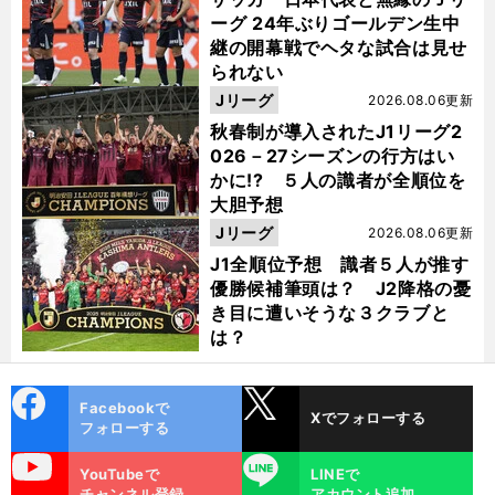
ーグ 24年ぶりゴールデン生中
継の開幕戦でヘタな試合は見せ
られない
Jリーグ
2026.08.06更新
秋春制が導入されたJ1リーグ2
026－27シーズンの行方はい
かに!? ５人の識者が全順位を
大胆予想
Jリーグ
2026.08.06更新
J1全順位予想 識者５人が推す
優勝候補筆頭は？ J2降格の憂
き目に遭いそうな３クラブと
は？
cebo
X
Facebookで
Xでフォローする
ok
フォローする
uTube
LINE
YouTubeで
LINEで
チャンネル登録
アカウント追加