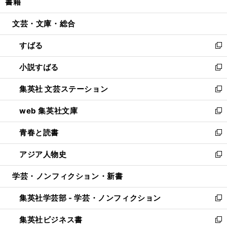
書籍
く
で
ド
ィ
い
開
ウ
ン
ウ
文芸・文庫・総合
く
で
ド
ィ
開
ウ
ン
すばる
く
で
ド
新
開
ウ
し
小説すばる
く
で
い
新
開
ウ
し
集英社 文芸ステーション
く
ィ
い
新
ン
ウ
し
web 集英社文庫
ド
ィ
い
新
ウ
ン
ウ
し
青春と読書
で
ド
ィ
い
新
開
ウ
ン
ウ
し
アジア人物史
く
で
ド
ィ
い
新
開
ウ
ン
ウ
し
学芸・ノンフィクション・新書
く
で
ド
ィ
い
開
ウ
ン
ウ
集英社学芸部 - 学芸・ノンフィクション
く
で
ド
ィ
新
開
ウ
ン
し
集英社ビジネス書
く
で
ド
い
新