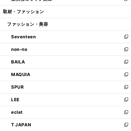
新
開
ウ
ン
ウ
し
取材・ファッション
く
で
ド
ィ
い
開
ウ
ン
ウ
ファッション・美容
く
で
ド
ィ
開
ウ
ン
Seventeen
く
で
ド
新
開
ウ
し
non-no
く
で
い
新
開
ウ
し
BAILA
く
ィ
い
新
ン
ウ
し
MAQUIA
ド
ィ
い
新
ウ
ン
ウ
し
SPUR
で
ド
ィ
い
新
開
ウ
ン
ウ
し
LEE
く
で
ド
ィ
い
新
開
ウ
ン
ウ
し
eclat
く
で
ド
ィ
い
新
開
ウ
ン
ウ
し
T JAPAN
く
で
ド
ィ
い
新
開