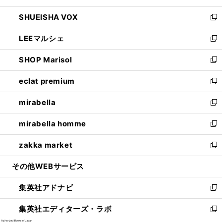
ウ
ン
ウ
し
SHUEISHA VOX
で
ド
ィ
い
新
開
ウ
ン
ウ
し
LEEマルシェ
く
で
ド
ィ
い
新
開
ウ
ン
ウ
し
SHOP Marisol
く
で
ド
ィ
い
新
開
ウ
ン
ウ
し
eclat premium
く
で
ド
ィ
い
新
開
ウ
ン
ウ
し
mirabella
く
で
ド
ィ
い
新
開
ウ
ン
ウ
し
mirabella homme
く
で
ド
ィ
い
新
開
ウ
ン
ウ
し
zakka market
く
で
ド
ィ
い
新
開
ウ
ン
ウ
し
その他WEBサービス
く
で
ド
ィ
い
開
ウ
ン
ウ
集英社アドナビ
く
で
ド
ィ
新
開
ウ
ン
し
集英社エディターズ・ラボ
く
で
ド
い
新
開
ウ
ウ
し