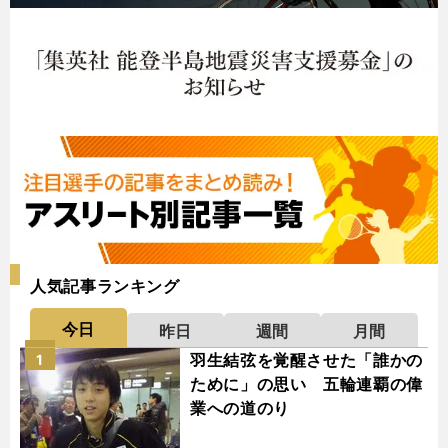
人気記事ランキング
今日
昨日
週間
月間
羽生結弦を覚醒させた「誰かの
1
ために」の思い 五輪連覇の偉
業への道のり