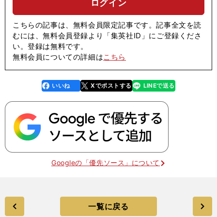
ログイン
こちらの記事は、無料会員限定記事です。記事全文を読
むには、無料会員登録より「集英社ID」にご登録くださ
い。登録は無料です。
無料会員についての詳細は
こちら
いいね
Xでポストする
LINEで送る
line
faceboo
x
k
Googleの「優先ソース」について
一覧に戻る