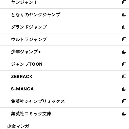
ヤンジャン！
く
で
ィ
い
新
開
ン
ウ
し
となりのヤングジャンプ
く
ド
ィ
い
新
ウ
ン
ウ
し
グランドジャンプ
で
ド
ィ
い
新
開
ウ
ン
ウ
し
ウルトラジャンプ
く
で
ド
ィ
い
新
開
ウ
ン
ウ
し
少年ジャンプ+
く
で
ド
ィ
い
新
開
ウ
ン
ウ
し
ジャンプTOON
く
で
ド
ィ
い
新
開
ウ
ン
ウ
し
ZEBRACK
く
で
ド
ィ
い
新
開
ウ
ン
ウ
し
S-MANGA
く
で
ド
ィ
い
新
開
ウ
ン
ウ
し
集英社ジャンプリミックス
く
で
ド
ィ
い
新
開
ウ
ン
ウ
し
集英社コミック文庫
く
で
ド
ィ
い
新
開
ウ
ン
ウ
し
少女マンガ
く
で
ド
ィ
い