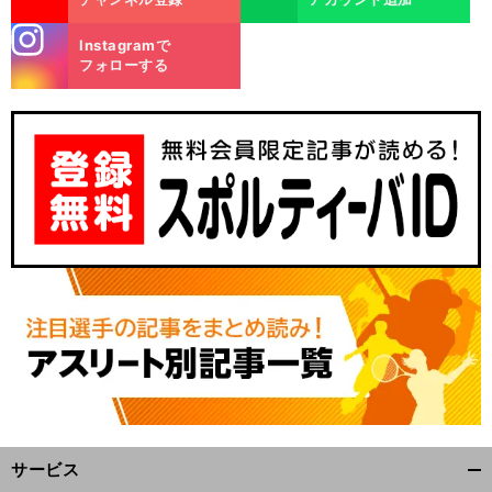
stagra
Instagramで
m
フォローする
サービス
開