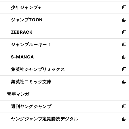
ウ
ン
ウ
し
少年ジャンプ+
で
ド
ィ
い
新
開
ウ
ン
ウ
し
ジャンプTOON
く
で
ド
ィ
い
新
開
ウ
ン
ウ
し
ZEBRACK
く
で
ド
ィ
い
新
開
ウ
ン
ウ
し
ジャンプルーキー！
く
で
ド
ィ
い
新
開
ウ
ン
ウ
し
S-MANGA
く
で
ド
ィ
い
新
開
ウ
ン
ウ
し
集英社ジャンプリミックス
く
で
ド
ィ
い
新
開
ウ
ン
ウ
し
集英社コミック文庫
く
で
ド
ィ
い
新
開
ウ
ン
ウ
し
青年マンガ
く
で
ド
ィ
い
開
ウ
ン
ウ
週刊ヤングジャンプ
く
で
ド
ィ
新
開
ウ
ン
し
ヤングジャンプ定期購読デジタル
く
で
ド
い
新
開
ウ
ウ
し