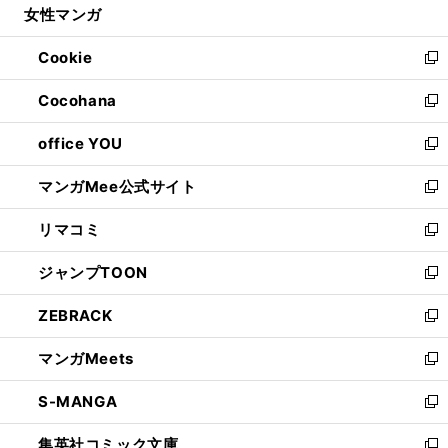
女性マンガ
く
で
ド
ィ
い
開
ウ
ン
ウ
Cookie
く
で
ド
ィ
新
開
ウ
ン
し
Cocohana
く
で
ド
い
新
開
ウ
ウ
し
office YOU
く
で
ィ
い
新
開
ン
ウ
し
マンガMee公式サイト
く
ド
ィ
い
新
ウ
ン
ウ
し
リマコミ
で
ド
ィ
い
新
開
ウ
ン
ウ
し
ジャンプTOON
く
で
ド
ィ
い
新
開
ウ
ン
ウ
し
ZEBRACK
く
で
ド
ィ
い
新
開
ウ
ン
ウ
し
マンガMeets
く
で
ド
ィ
い
新
開
ウ
ン
ウ
し
S-MANGA
く
で
ド
ィ
い
新
開
ウ
ン
ウ
し
集英社コミック文庫
く
で
ド
ィ
い