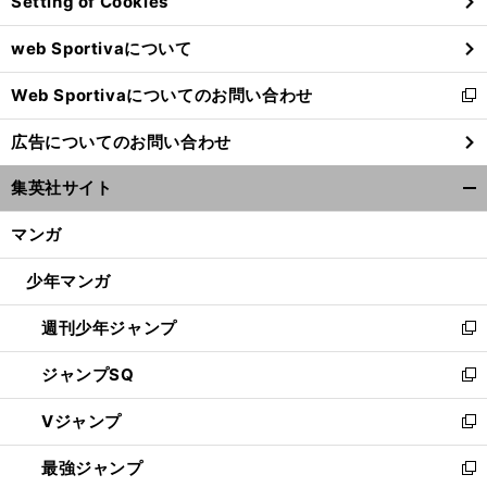
Setting of Cookies
ド
ウ
web Sportivaについて
で
開
Web Sportivaについてのお問い合わせ
く
新
し
広告についてのお問い合わせ
い
ウ
集英社サイト
ィ
開
ン
く/
マンガ
ド
閉
ウ
じ
少年マンガ
で
る
開
週刊少年ジャンプ
く
新
し
ジャンプSQ
い
新
ウ
し
Vジャンプ
ィ
い
新
ン
ウ
し
最強ジャンプ
ド
ィ
い
新