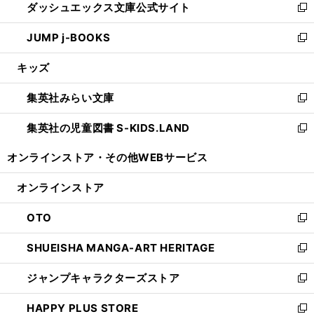
ダッシュエックス文庫公式サイト
く
ド
ィ
い
新
ウ
ン
ウ
し
JUMP j-BOOKS
で
ド
ィ
い
新
開
ウ
ン
ウ
し
キッズ
く
で
ド
ィ
い
開
ウ
ン
ウ
集英社みらい文庫
く
で
ド
ィ
新
開
ウ
ン
し
集英社の児童図書 S-KIDS.LAND
く
で
ド
い
新
開
ウ
ウ
し
オンラインストア・
その他WEBサービス
く
で
ィ
い
開
ン
ウ
オンラインストア
く
ド
ィ
ウ
ン
OTO
で
ド
新
開
ウ
し
SHUEISHA MANGA-ART HERITAGE
く
で
い
新
開
ウ
し
ジャンプキャラクターズストア
く
ィ
い
新
ン
ウ
し
HAPPY PLUS STORE
ド
ィ
い
新