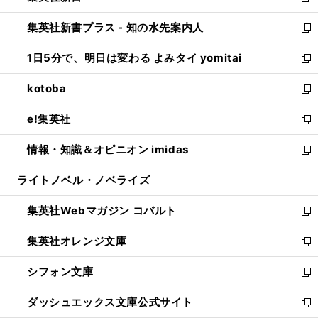
新
開
ン
ウ
し
集英社新書プラス - 知の水先案内人
く
ド
ィ
い
新
ウ
ン
ウ
し
1日5分で、明日は変わる よみタイ yomitai
で
ド
ィ
い
新
開
ウ
ン
ウ
し
kotoba
く
で
ド
ィ
い
新
開
ウ
ン
ウ
し
e!集英社
く
で
ド
ィ
い
新
開
ウ
ン
ウ
し
情報・知識＆オピニオン imidas
く
で
ド
ィ
い
新
開
ウ
ン
ウ
し
ライトノベル・ノベライズ
く
で
ド
ィ
い
開
ウ
ン
ウ
集英社Webマガジン コバルト
く
で
ド
ィ
新
開
ウ
ン
し
集英社オレンジ文庫
く
で
ド
い
新
開
ウ
ウ
し
シフォン文庫
く
で
ィ
い
新
開
ン
ウ
し
ダッシュエックス文庫公式サイト
く
ド
ィ
い
新