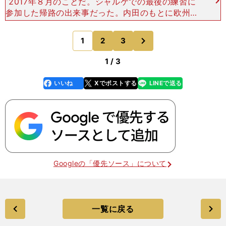
2017年８月のことだ。シャルケでの最後の練習に
参加した帰路の出来事だった。内田のもとに欧州の
あるチームとの交渉が決裂したとの連絡が入った。
この時点では「最後の砦」と思っていたチームとの
次
1
2
3
のページへ
破談だった。
1 / 3
いいね
Xでポストする
LINEで送る
line
faceboo
x
k
Googleの「優先ソース」について
一覧に戻る