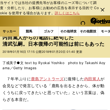
当サイトでは当社の提携先等がお客様のニーズ等について調
査・分析したり、お客様にお勧めの広告を表⽰する⽬的で Co
閉じ
okie を使⽤する場合があります。
詳しくはこちら
る
マイペ
web Sportiva (webスポルティーバ)
検索
メニュ
we
ー
サッカーの記事一覧
Jリーグ他
Jリーグ
内田篤
b
ジ
サッカー
競馬
ゴルフ
その他球技
その他競技
モー
ス
内田篤人からの電話に絶句した
ポ
清武弘嗣。日本復帰の可能性は前にもあった
ル
テ
2018年01月16日 17:15 公開
2018年01月20日 01:40 更新
ィ
ー
了戒美子●文 text by Ryokai Yoshiko photo by Takashi Aoy
バ
ama／Getty Images
７年半ぶりに
鹿島アントラーズ
に復帰した
内田篤人
が
会見などで発言している「鹿島を出るときから、体が動
くうちに戻ってきたいと思っていた」という言葉は、偽
らざる本音だ。