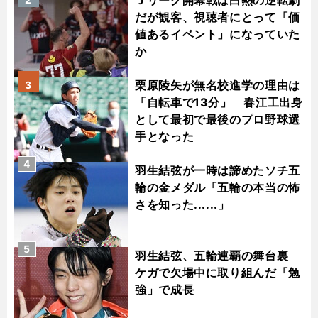
だが観客、視聴者にとって「価
値あるイベント」になっていた
か
栗原陵矢が無名校進学の理由は
3
「自転車で13分」 春江工出身
として最初で最後のプロ野球選
手となった
4
羽生結弦が一時は諦めたソチ五
輪の金メダル「五輪の本当の怖
さを知った......」
5
羽生結弦、五輪連覇の舞台裏
ケガで欠場中に取り組んだ「勉
強」で成長