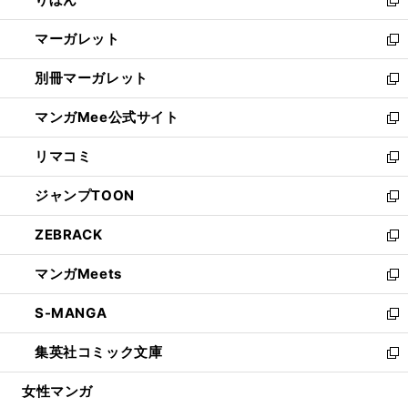
で
ド
ィ
新
開
ウ
ン
し
マーガレット
く
で
ド
い
新
開
ウ
ウ
し
別冊マーガレット
く
で
ィ
い
新
開
ン
ウ
し
マンガMee公式サイト
く
ド
ィ
い
新
ウ
ン
ウ
し
リマコミ
で
ド
ィ
い
新
開
ウ
ン
ウ
し
ジャンプTOON
く
で
ド
ィ
い
新
開
ウ
ン
ウ
し
ZEBRACK
く
で
ド
ィ
い
新
開
ウ
ン
ウ
し
マンガMeets
く
で
ド
ィ
い
新
開
ウ
ン
ウ
し
S-MANGA
く
で
ド
ィ
い
新
開
ウ
ン
ウ
し
集英社コミック文庫
く
で
ド
ィ
い
新
開
ウ
ン
ウ
し
女性マンガ
く
で
ド
ィ
い