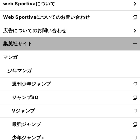
web Sportivaについて
で
開
Web Sportivaについてのお問い合わせ
く
新
し
広告についてのお問い合わせ
い
ウ
集英社サイト
ィ
開
ン
く/
マンガ
ド
閉
ウ
じ
少年マンガ
で
る
開
週刊少年ジャンプ
く
新
し
ジャンプSQ
い
新
ウ
し
Vジャンプ
ィ
い
新
ン
ウ
し
最強ジャンプ
ド
ィ
い
新
ウ
ン
ウ
し
少年ジャンプ+
で
ド
ィ
い
新