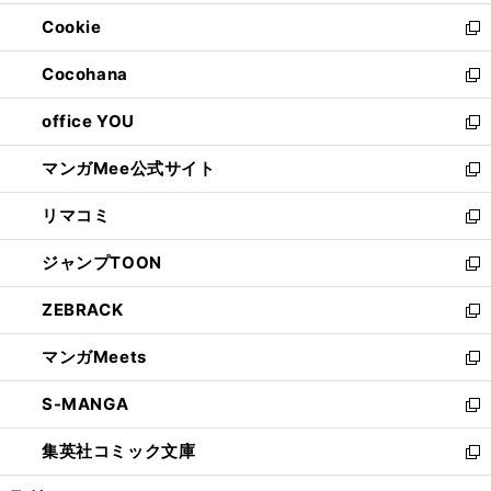
開
ウ
ン
ウ
Cookie
く
で
ド
ィ
新
開
ウ
ン
し
Cocohana
く
で
ド
い
新
開
ウ
ウ
し
office YOU
く
で
ィ
い
新
開
ン
ウ
し
マンガMee公式サイト
く
ド
ィ
い
新
ウ
ン
ウ
し
リマコミ
で
ド
ィ
い
新
開
ウ
ン
ウ
し
ジャンプTOON
く
で
ド
ィ
い
新
開
ウ
ン
ウ
し
ZEBRACK
く
で
ド
ィ
い
新
開
ウ
ン
ウ
し
マンガMeets
く
で
ド
ィ
い
新
開
ウ
ン
ウ
し
S-MANGA
く
で
ド
ィ
い
新
開
ウ
ン
ウ
し
集英社コミック文庫
く
で
ド
ィ
い
新
開
ウ
ン
ウ
し