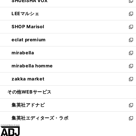
SHUEISHA VOX
で
ド
ィ
い
新
開
ウ
ン
ウ
し
LEEマルシェ
く
で
ド
ィ
い
新
開
ウ
ン
ウ
し
SHOP Marisol
く
で
ド
ィ
い
新
開
ウ
ン
ウ
し
eclat premium
く
で
ド
ィ
い
新
開
ウ
ン
ウ
し
mirabella
く
で
ド
ィ
い
新
開
ウ
ン
ウ
し
mirabella homme
く
で
ド
ィ
い
新
開
ウ
ン
ウ
し
zakka market
く
で
ド
ィ
い
新
開
ウ
ン
ウ
し
その他WEBサービス
く
で
ド
ィ
い
開
ウ
ン
ウ
集英社アドナビ
く
で
ド
ィ
新
開
ウ
ン
し
集英社エディターズ・ラボ
く
で
ド
い
新
開
ウ
ウ
し
く
で
ィ
い