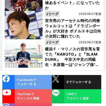
値あるイベント」になっていた
か
Jリーグ
2026.08.07更新
宮市亮のアーセナル時代の同僚
ウォルコットは『ドラゴンボー
ル』が大好き ポドルスキは日向
小次郎に憧れていた
Jリーグ
2026.08.07更新
横浜Ｆ・マリノスの宮市亮を育
てた『NARUTO』と『SLAM
DUNK』 中京大中京の同級
生・木原龍一は"ジャンプ係"だ
った
cebo
X
Facebookで
Xでフォローする
ok
フォローする
uTube
LINE
YouTubeで
LINEで
チャンネル登録
アカウント追加
stagra