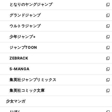
し
となりのヤングジャンプ
く
ド
ィ
い
新
ウ
ン
ウ
し
グランドジャンプ
で
ド
ィ
い
新
開
ウ
ン
ウ
し
ウルトラジャンプ
く
で
ド
ィ
い
新
開
ウ
ン
ウ
し
少年ジャンプ+
く
で
ド
ィ
い
新
開
ウ
ン
ウ
し
ジャンプTOON
く
で
ド
ィ
い
新
開
ウ
ン
ウ
し
ZEBRACK
く
で
ド
ィ
い
新
開
ウ
ン
ウ
し
S-MANGA
く
で
ド
ィ
い
新
開
ウ
ン
ウ
し
集英社ジャンプリミックス
く
で
ド
ィ
い
新
開
ウ
ン
ウ
し
集英社コミック文庫
く
で
ド
ィ
い
新
開
ウ
ン
ウ
し
少女マンガ
く
で
ド
ィ
い
開
ウ
ン
ウ
りぼん
く