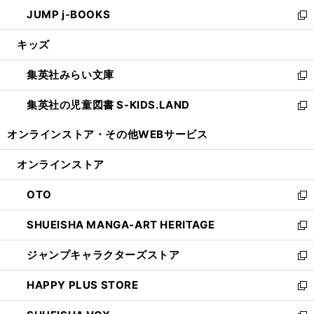
ウ
ン
ウ
し
JUMP j-BOOKS
で
ド
ィ
い
新
開
ウ
ン
ウ
し
キッズ
く
で
ド
ィ
い
開
ウ
ン
ウ
集英社みらい文庫
く
で
ド
ィ
新
開
ウ
ン
し
集英社の児童図書 S-KIDS.LAND
く
で
ド
い
新
開
ウ
ウ
し
オンラインストア・
その他WEBサービス
く
で
ィ
い
開
ン
ウ
オンラインストア
く
ド
ィ
ウ
ン
OTO
で
ド
新
開
ウ
し
SHUEISHA MANGA-ART HERITAGE
く
で
い
新
開
ウ
し
ジャンプキャラクターズストア
く
ィ
い
新
ン
ウ
し
HAPPY PLUS STORE
ド
ィ
い
新
ウ
ン
ウ
し