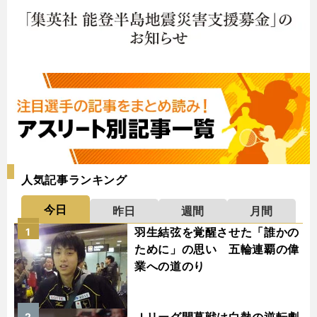
人気記事ランキング
今日
昨日
週間
月間
羽生結弦を覚醒させた「誰かの
1
ために」の思い 五輪連覇の偉
業への道のり
Ｊリーグ開幕戦は白熱の逆転劇
2