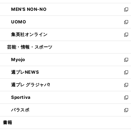
開
ウ
ン
ウ
し
MEN'S NON-NO
く
で
ド
ィ
い
新
開
ウ
ン
ウ
し
UOMO
く
で
ド
ィ
い
新
開
ウ
ン
ウ
し
集英社オンライン
く
で
ド
ィ
い
新
開
ウ
ン
ウ
し
芸能・情報・スポーツ
く
で
ド
ィ
い
開
ウ
ン
ウ
Myojo
く
で
ド
ィ
新
開
ウ
ン
し
週プレNEWS
く
で
ド
い
新
開
ウ
ウ
し
週プレ グラジャパ!
く
で
ィ
い
新
開
ン
ウ
し
Sportiva
く
ド
ィ
い
新
ウ
ン
ウ
し
パラスポ
で
ド
ィ
い
新
開
ウ
ン
ウ
し
書籍
く
で
ド
ィ
い
開
ウ
ン
ウ