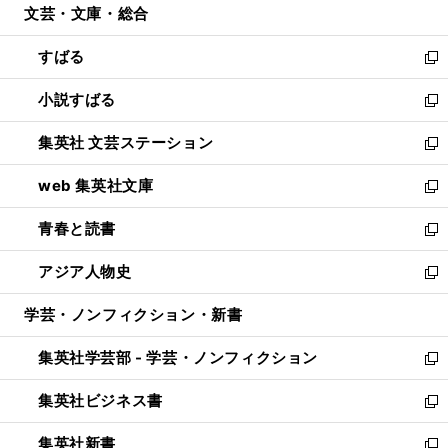
文芸・文庫・総合
く
で
ド
ィ
開
ウ
ン
すばる
く
で
ド
新
開
ウ
し
小説すばる
く
で
い
新
開
ウ
し
集英社 文芸ステーション
く
ィ
い
新
ン
ウ
し
web 集英社文庫
ド
ィ
い
新
ウ
ン
ウ
し
青春と読書
で
ド
ィ
い
新
開
ウ
ン
ウ
し
アジア人物史
く
で
ド
ィ
い
新
開
ウ
ン
ウ
し
学芸・ノンフィクション・新書
く
で
ド
ィ
い
開
ウ
ン
ウ
集英社学芸部 - 学芸・ノンフィクション
く
で
ド
ィ
新
開
ウ
ン
し
集英社ビジネス書
く
で
ド
い
新
開
ウ
ウ
し
集英社新書
く
で
ィ
い