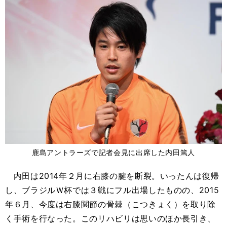
鹿島アントラーズで記者会見に出席した内田篤人
内田は2014年２月に右膝の腱を断裂。いったんは復帰
し、ブラジルＷ杯では３戦にフル出場したものの、2015
年６月、今度は右膝関節の骨棘（こつきょく）を取り除
く手術を行なった。このリハビリは思いのほか長引き、