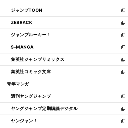
開
ウ
ン
ウ
し
ジャンプTOON
く
で
ド
ィ
い
新
開
ウ
ン
ウ
し
ZEBRACK
く
で
ド
ィ
い
新
開
ウ
ン
ウ
し
ジャンプルーキー！
く
で
ド
ィ
い
新
開
ウ
ン
ウ
し
S-MANGA
く
で
ド
ィ
い
新
開
ウ
ン
ウ
し
集英社ジャンプリミックス
く
で
ド
ィ
い
新
開
ウ
ン
ウ
し
集英社コミック文庫
く
で
ド
ィ
い
新
開
ウ
ン
ウ
し
青年マンガ
く
で
ド
ィ
い
開
ウ
ン
ウ
週刊ヤングジャンプ
く
で
ド
ィ
新
開
ウ
ン
し
ヤングジャンプ定期購読デジタル
く
で
ド
い
新
開
ウ
ウ
し
ヤンジャン！
く
で
ィ
い
新
開
ン
ウ