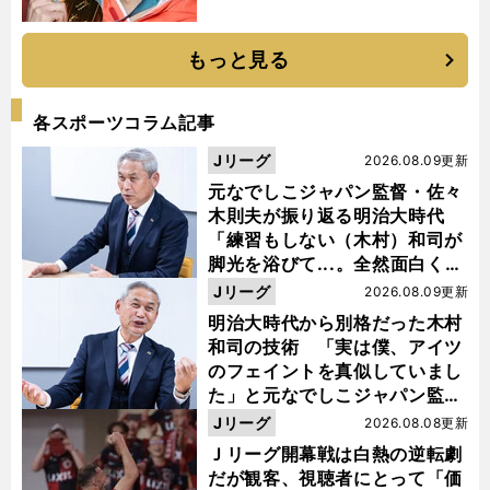
もっと見る
各スポーツコラム記事
Jリーグ
2026.08.09更新
元なでしこジャパン監督・佐々
木則夫が振り返る明治大時代
「練習もしない（木村）和司が
脚光を浴びて...。全然面白くな
い４年間でした」
Jリーグ
2026.08.09更新
明治大時代から別格だった木村
和司の技術 「実は僕、アイツ
のフェイントを真似していまし
た」と元なでしこジャパン監
督・佐々木則夫
Jリーグ
2026.08.08更新
Ｊリーグ開幕戦は白熱の逆転劇
だが観客、視聴者にとって「価