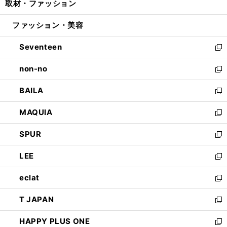
取材・ファッション
く
で
ド
ィ
い
開
ウ
ン
ウ
ファッション・美容
く
で
ド
ィ
開
ウ
ン
Seventeen
く
で
ド
新
開
ウ
し
non-no
く
で
い
新
開
ウ
し
BAILA
く
ィ
い
新
ン
ウ
し
MAQUIA
ド
ィ
い
新
ウ
ン
ウ
し
SPUR
で
ド
ィ
い
新
開
ウ
ン
ウ
し
LEE
く
で
ド
ィ
い
新
開
ウ
ン
ウ
し
eclat
く
で
ド
ィ
い
新
開
ウ
ン
ウ
し
T JAPAN
く
で
ド
ィ
い
新
開
ウ
ン
ウ
し
HAPPY PLUS ONE
く
で
ド
ィ
い
新