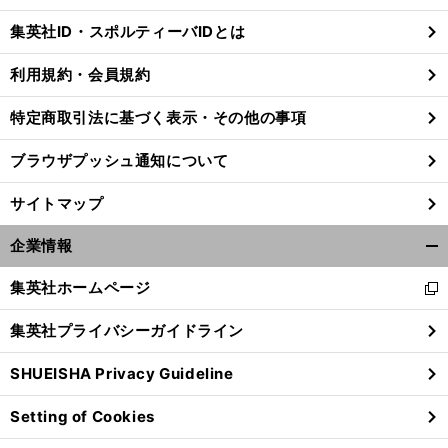
じ
集英社ID・スポルティーバIDとは
る
利用規約・会員規約
特定商取引法に基づく表示・その他の事項
ブラウザプッシュ通知について
サイトマップ
企業情報
開
く/
集英社ホームページ
新
閉
し
じ
集英社プライバシーガイドライン
い
る
、
・
前
ウ
へ
SHUEISHA Privacy Guideline
ィ
ン
Setting of Cookies
ド
ウ