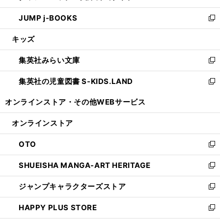
ウ
ン
ウ
し
JUMP j-BOOKS
で
ド
ィ
い
新
開
ウ
ン
ウ
し
キッズ
く
で
ド
ィ
い
開
ウ
ン
ウ
集英社みらい文庫
く
で
ド
ィ
新
開
ウ
ン
し
集英社の児童図書 S-KIDS.LAND
く
で
ド
い
新
開
ウ
ウ
し
オンラインストア・
その他WEBサービス
く
で
ィ
い
開
ン
ウ
オンラインストア
く
ド
ィ
ウ
ン
OTO
で
ド
新
開
ウ
し
SHUEISHA MANGA-ART HERITAGE
く
で
い
新
開
ウ
し
ジャンプキャラクターズストア
く
ィ
い
新
ン
ウ
し
HAPPY PLUS STORE
ド
ィ
い
新
ウ
ン
ウ
し