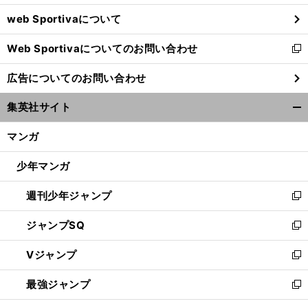
ウ
web Sportivaについて
で
開
Web Sportivaについてのお問い合わせ
く
新
し
広告についてのお問い合わせ
い
ウ
集英社サイト
ィ
開
ン
く/
マンガ
ド
閉
ウ
じ
少年マンガ
で
る
開
週刊少年ジャンプ
く
新
し
ジャンプSQ
い
新
ウ
し
Vジャンプ
ィ
い
新
ン
ウ
し
最強ジャンプ
ド
ィ
い
新
ウ
ン
ウ
し