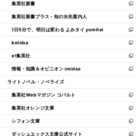
集英社新書
く
で
ィ
い
新
開
ン
ウ
し
集英社新書プラス - 知の水先案内人
く
ド
ィ
い
新
ウ
ン
ウ
し
1日5分で、明日は変わる よみタイ yomitai
で
ド
ィ
い
新
開
ウ
ン
ウ
し
kotoba
く
で
ド
ィ
い
新
開
ウ
ン
ウ
し
e!集英社
く
で
ド
ィ
い
新
開
ウ
ン
ウ
し
情報・知識＆オピニオン imidas
く
で
ド
ィ
い
新
開
ウ
ン
ウ
し
ライトノベル・ノベライズ
く
で
ド
ィ
い
開
ウ
ン
ウ
集英社Webマガジン コバルト
く
で
ド
ィ
新
開
ウ
ン
し
集英社オレンジ文庫
く
で
ド
い
新
開
ウ
ウ
し
シフォン文庫
く
で
ィ
い
新
開
ン
ウ
し
ダッシュエックス文庫公式サイト
く
ド
ィ
い
新