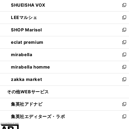
SHUEISHA VOX
で
ド
ィ
い
新
開
ウ
ン
ウ
し
LEEマルシェ
く
で
ド
ィ
い
新
開
ウ
ン
ウ
し
SHOP Marisol
く
で
ド
ィ
い
新
開
ウ
ン
ウ
し
eclat premium
く
で
ド
ィ
い
新
開
ウ
ン
ウ
し
mirabella
く
で
ド
ィ
い
新
開
ウ
ン
ウ
し
mirabella homme
く
で
ド
ィ
い
新
開
ウ
ン
ウ
し
zakka market
く
で
ド
ィ
い
新
開
ウ
ン
ウ
し
その他WEBサービス
く
で
ド
ィ
い
開
ウ
ン
ウ
集英社アドナビ
く
で
ド
ィ
新
開
ウ
ン
し
集英社エディターズ・ラボ
く
で
ド
い
新
開
ウ
ウ
し
く
で