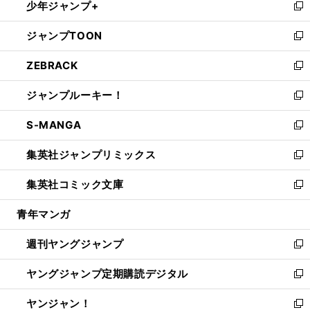
少年ジャンプ+
で
ド
ィ
い
新
開
ウ
ン
ウ
し
ジャンプTOON
く
で
ド
ィ
い
新
開
ウ
ン
ウ
し
ZEBRACK
く
で
ド
ィ
い
新
開
ウ
ン
ウ
し
ジャンプルーキー！
く
で
ド
ィ
い
新
開
ウ
ン
ウ
し
S-MANGA
く
で
ド
ィ
い
新
開
ウ
ン
ウ
し
集英社ジャンプリミックス
く
で
ド
ィ
い
新
開
ウ
ン
ウ
し
集英社コミック文庫
く
で
ド
ィ
い
新
開
ウ
ン
ウ
し
青年マンガ
く
で
ド
ィ
い
開
ウ
ン
ウ
週刊ヤングジャンプ
く
で
ド
ィ
新
開
ウ
ン
し
ヤングジャンプ定期購読デジタル
く
で
ド
い
新
開
ウ
ウ
し
ヤンジャン！
く
で
ィ
い
新