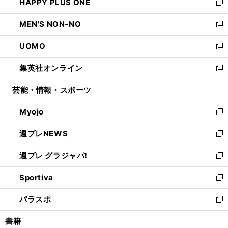
HAPPY PLUS ONE
く
で
ド
ィ
い
新
開
ウ
ン
ウ
し
MEN'S NON-NO
く
で
ド
ィ
い
新
開
ウ
ン
ウ
し
UOMO
く
で
ド
ィ
い
新
開
ウ
ン
ウ
し
集英社オンライン
く
で
ド
ィ
い
新
開
ウ
ン
ウ
し
芸能・情報・スポーツ
く
で
ド
ィ
い
開
ウ
ン
ウ
Myojo
く
で
ド
ィ
新
開
ウ
ン
し
週プレNEWS
く
で
ド
い
新
開
ウ
ウ
し
週プレ グラジャパ!
く
で
ィ
い
新
開
ン
ウ
し
Sportiva
く
ド
ィ
い
新
ウ
ン
ウ
し
パラスポ
で
ド
ィ
い
新
開
ウ
ン
ウ
し
書籍
く
で
ド
ィ
い