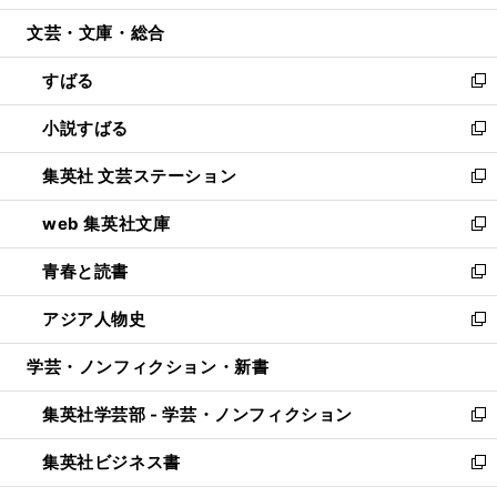
開
ウ
ン
ウ
文芸・文庫・総合
く
で
ド
ィ
開
ウ
ン
すばる
く
で
ド
新
開
ウ
し
小説すばる
く
で
い
新
開
ウ
し
集英社 文芸ステーション
く
ィ
い
新
ン
ウ
し
web 集英社文庫
ド
ィ
い
新
ウ
ン
ウ
し
青春と読書
で
ド
ィ
い
新
開
ウ
ン
ウ
し
アジア人物史
く
で
ド
ィ
い
新
開
ウ
ン
ウ
し
学芸・ノンフィクション・新書
く
で
ド
ィ
い
開
ウ
ン
ウ
集英社学芸部 - 学芸・ノンフィクション
く
で
ド
ィ
新
開
ウ
ン
し
集英社ビジネス書
く
で
ド
い
新
開
ウ
ウ
し