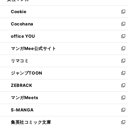
い
開
ウ
ン
ウ
Cookie
く
で
ド
ィ
新
開
ウ
ン
し
Cocohana
く
で
ド
い
新
開
ウ
ウ
し
office YOU
く
で
ィ
い
新
開
ン
ウ
し
マンガMee公式サイト
く
ド
ィ
い
新
ウ
ン
ウ
し
リマコミ
で
ド
ィ
い
新
開
ウ
ン
ウ
し
ジャンプTOON
く
で
ド
ィ
い
新
開
ウ
ン
ウ
し
ZEBRACK
く
で
ド
ィ
い
新
開
ウ
ン
ウ
し
マンガMeets
く
で
ド
ィ
い
新
開
ウ
ン
ウ
し
S-MANGA
く
で
ド
ィ
い
新
開
ウ
ン
ウ
し
集英社コミック文庫
く
で
ド
ィ
い
新