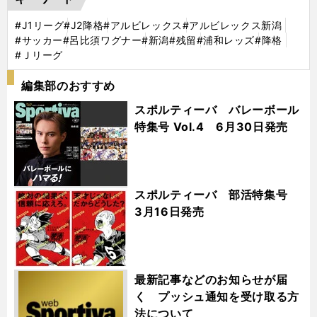
#J1リーグ
#J2降格
#アルビレックス
#アルビレックス新潟
#サッカー
#呂比須ワグナー
#新潟
#残留
#浦和レッズ
#降格
#Ｊリーグ
編集部のおすすめ
スポルティーバ バレーボール
特集号 Vol.4 6月30日発売
スポルティーバ 部活特集号
3月16日発売
最新記事などのお知らせが届
く プッシュ通知を受け取る方
法について