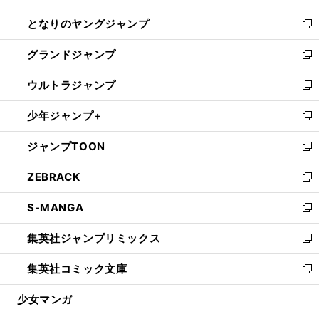
開
ン
ウ
し
となりのヤングジャンプ
く
ド
ィ
い
新
ウ
ン
ウ
し
グランドジャンプ
で
ド
ィ
い
新
開
ウ
ン
ウ
し
ウルトラジャンプ
く
で
ド
ィ
い
新
開
ウ
ン
ウ
し
少年ジャンプ+
く
で
ド
ィ
い
新
開
ウ
ン
ウ
し
ジャンプTOON
く
で
ド
ィ
い
新
開
ウ
ン
ウ
し
ZEBRACK
く
で
ド
ィ
い
新
開
ウ
ン
ウ
し
S-MANGA
く
で
ド
ィ
い
新
開
ウ
ン
ウ
し
集英社ジャンプリミックス
く
で
ド
ィ
い
新
開
ウ
ン
ウ
し
集英社コミック文庫
く
で
ド
ィ
い
新
開
ウ
ン
ウ
し
少女マンガ
く
で
ド
ィ
い
開
ウ
ン
ウ