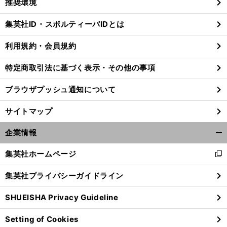
推奨環境
閉
じ
集英社ID・スポルティーバIDとは
る
利用規約・会員規約
特定商取引法に基づく表示・その他の事項
ブラウザプッシュ通知について
サイトマップ
企業情報
開
く/
集英社ホームページ
新
閉
し
じ
集英社プライバシーガイドライン
い
前
る
へ
ウ
SHUEISHA Privacy Guideline
ィ
ン
Setting of Cookies
ド