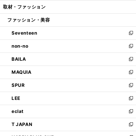
開
ウ
ン
ウ
し
取材・ファッション
く
で
ド
ィ
い
開
ウ
ン
ウ
ファッション・美容
く
で
ド
ィ
開
ウ
ン
Seventeen
く
で
ド
新
開
ウ
し
non-no
く
で
い
新
開
ウ
し
BAILA
く
ィ
い
新
ン
ウ
し
MAQUIA
ド
ィ
い
新
ウ
ン
ウ
し
SPUR
で
ド
ィ
い
新
開
ウ
ン
ウ
し
LEE
く
で
ド
ィ
い
新
開
ウ
ン
ウ
し
eclat
く
で
ド
ィ
い
新
開
ウ
ン
ウ
し
T JAPAN
く
で
ド
ィ
い
新
開
ウ
ン
ウ
し