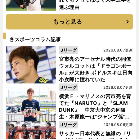
選ぶ理由
もっと見る
各スポーツコラム記事
Jリーグ
2026.08.07更新
宮市亮のアーセナル時代の同僚
ウォルコットは『ドラゴンボー
ル』が大好き ポドルスキは日向
小次郎に憧れていた
Jリーグ
2026.08.07更新
横浜Ｆ・マリノスの宮市亮を育
てた『NARUTO』と『SLAM
DUNK』 中京大中京の同級
生・木原龍一は"ジャンプ係"だ
った
Jリーグ
2026.08.06更新
サッカー日本代表と無縁のＪリ