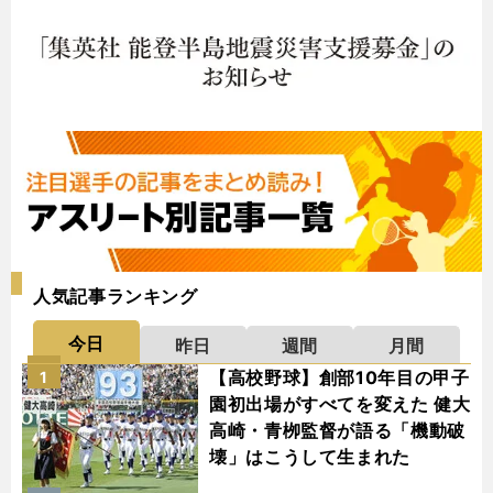
人気記事ランキング
今日
昨日
週間
月間
【高校野球】創部10年目の甲子
1
園初出場がすべてを変えた 健大
高崎・青栁監督が語る「機動破
壊」はこうして生まれた