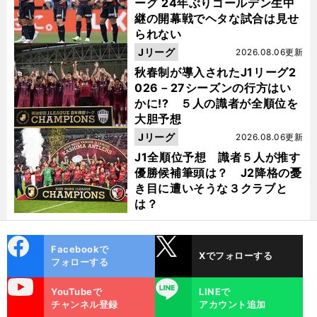
ーグ 24年ぶりゴールデン生中
継の開幕戦でヘタな試合は見せ
られない
Jリーグ
2026.08.06更新
秋春制が導入されたJ1リーグ2
026－27シーズンの行方はい
かに!? ５人の識者が全順位を
大胆予想
Jリーグ
2026.08.06更新
J1全順位予想 識者５人が推す
優勝候補筆頭は？ J2降格の憂
き目に遭いそうな３クラブと
は？
cebo
X
Facebookで
Xでフォローする
ok
フォローする
uTube
LINE
YouTubeで
LINEで
チャンネル登録
アカウント追加