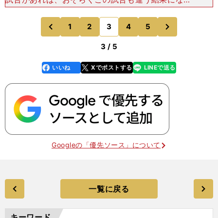
ていただろう。だが、負けが続くことで生まれる悪
循環に陥ったチームに、１－０の逃げ切りは簡単な
次
1
2
3
4
5
のページへ
のページへ
作業ではなかった
前
3 / 5
いいね
Xでポストする
LINEで送る
line
faceboo
x
k
Googleの「優先ソース」について
一覧に戻る
キーワード