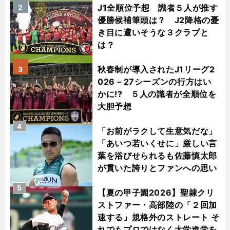
J1全順位予想 識者５人が推す
2
優勝候補筆頭は？ J2降格の憂
き目に遭いそうな３クラブと
は？
秋春制が導入されたJ1リーグ2
3
026－27シーズンの行方はい
かに!? ５人の識者が全順位を
大胆予想
4
「お前がラクして生意気だな」
「あいつ若いくせに」厳しい言
葉を浴びせられるも佐藤慎太郎
が貫いた誇りとファンへの思い
5
【夏の甲子園2026】聖隷クリ
ストファー・高部陸の「２回加
速する」規格外のストレート そ
れでもプロではなく大学進学を