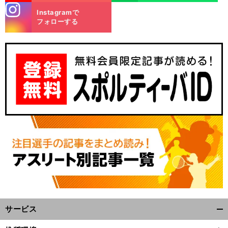
stagra
Instagramで
m
フォローする
サービス
開
く/