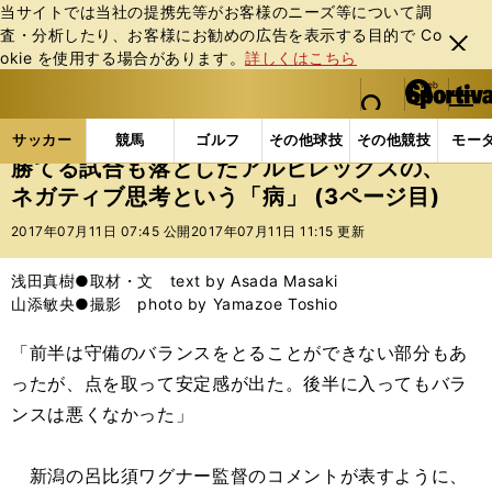
当サイトでは当社の提携先等がお客様のニーズ等について調
査・分析したり、お客様にお勧めの広告を表⽰する⽬的で Co
閉じ
okie を使⽤する場合があります。
詳しくはこちら
る
マイペ
web Sportiva (webスポルティーバ)
検索
メニュ
we
ー
サッカーの記事一覧
Jリーグ他
Jリーグ
勝てる
b
ジ
サッカー
競馬
ゴルフ
その他球技
その他競技
モー
ス
勝てる試合も落としたアルビレックスの、
ポ
ネガティブ思考という「病」 (3ページ目)
ル
テ
2017年07月11日 07:45 公開
2017年07月11日 11:15 更新
ィ
ー
浅田真樹●取材・文 text by Asada Masaki
バ
山添敏央●撮影 photo by Yamazoe Toshio
「前半は守備のバランスをとることができない部分もあ
ったが、点を取って安定感が出た。後半に入ってもバラ
ンスは悪くなかった」
新潟の呂比須ワグナー監督のコメントが表すように、