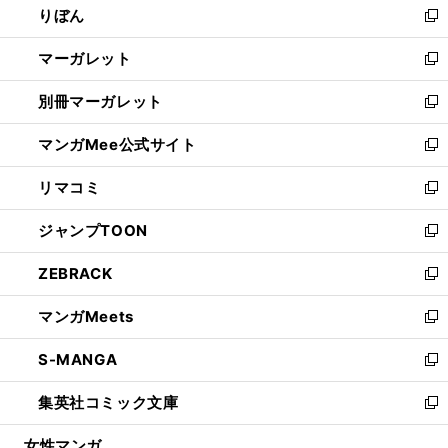
りぼん
く
で
ド
ィ
新
開
ウ
ン
し
マーガレット
く
で
ド
い
新
開
ウ
ウ
し
別冊マーガレット
く
で
ィ
い
新
開
ン
ウ
し
マンガMee公式サイト
く
ド
ィ
い
新
ウ
ン
ウ
し
リマコミ
で
ド
ィ
い
新
開
ウ
ン
ウ
し
ジャンプTOON
く
で
ド
ィ
い
新
開
ウ
ン
ウ
し
ZEBRACK
く
で
ド
ィ
い
新
開
ウ
ン
ウ
し
マンガMeets
く
で
ド
ィ
い
新
開
ウ
ン
ウ
し
S-MANGA
く
で
ド
ィ
い
新
開
ウ
ン
ウ
し
集英社コミック文庫
く
で
ド
ィ
い
新
開
ウ
ン
ウ
し
女性マンガ
く
で
ド
ィ