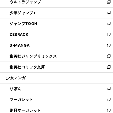
ウルトラジャンプ
く
で
ド
ィ
い
新
開
ウ
ン
ウ
し
少年ジャンプ+
く
で
ド
ィ
い
新
開
ウ
ン
ウ
し
ジャンプTOON
く
で
ド
ィ
い
新
開
ウ
ン
ウ
し
ZEBRACK
く
で
ド
ィ
い
新
開
ウ
ン
ウ
し
S-MANGA
く
で
ド
ィ
い
新
開
ウ
ン
ウ
し
集英社ジャンプリミックス
く
で
ド
ィ
い
新
開
ウ
ン
ウ
し
集英社コミック文庫
く
で
ド
ィ
い
新
開
ウ
ン
ウ
し
少女マンガ
く
で
ド
ィ
い
開
ウ
ン
ウ
りぼん
く
で
ド
ィ
新
開
ウ
ン
し
マーガレット
く
で
ド
い
新
開
ウ
ウ
し
別冊マーガレット
く
で
ィ
い
新