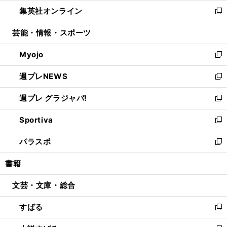
ウ
ン
ウ
し
集英社オンライン
く
で
ド
ィ
い
新
開
ウ
ン
ウ
し
芸能・情報・スポーツ
く
で
ド
ィ
い
開
ウ
ン
ウ
Myojo
く
で
ド
ィ
新
開
ウ
ン
し
週プレNEWS
く
で
ド
い
新
開
ウ
ウ
し
週プレ グラジャパ!
く
で
ィ
い
新
開
ン
ウ
し
Sportiva
く
ド
ィ
い
新
ウ
ン
ウ
し
パラスポ
で
ド
ィ
い
新
開
ウ
ン
ウ
し
書籍
く
で
ド
ィ
い
開
ウ
ン
ウ
文芸・文庫・総合
く
で
ド
ィ
開
ウ
ン
すばる
く
で
ド
新
開
ウ
し