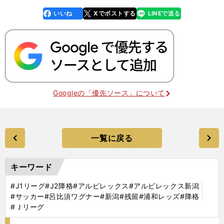
いいね
Xでポストする
LINEで送る
line
faceboo
x
k
Googleの「優先ソース」について
一覧に戻る
キーワード
#J1リーグ
#J2降格
#アルビレックス
#アルビレックス新潟
#サッカー
#呂比須ワグナー
#新潟
#残留
#浦和レッズ
#降格
#Ｊリーグ