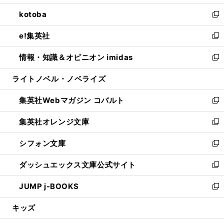
開
ウ
ン
ウ
し
kotoba
く
で
ド
ィ
い
新
開
ウ
ン
ウ
し
e!集英社
く
で
ド
ィ
い
新
開
ウ
ン
ウ
し
情報・知識＆オピニオン imidas
く
で
ド
ィ
い
新
開
ウ
ン
ウ
し
ライトノベル・ノベライズ
く
で
ド
ィ
い
開
ウ
ン
ウ
集英社Webマガジン コバルト
く
で
ド
ィ
新
開
ウ
ン
し
集英社オレンジ文庫
く
で
ド
い
新
開
ウ
ウ
し
シフォン文庫
く
で
ィ
い
新
開
ン
ウ
し
ダッシュエックス文庫公式サイト
く
ド
ィ
い
新
ウ
ン
ウ
し
JUMP j-BOOKS
で
ド
ィ
い
新
開
ウ
ン
ウ
し
キッズ
く
で
ド
ィ
い
開
ウ
ン
ウ