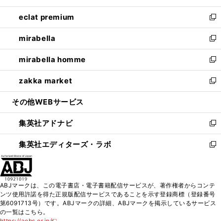
開
ウ
ン
ウ
し
eclat premium
く
で
ド
ィ
い
新
開
ウ
ン
ウ
し
mirabella
く
で
ド
ィ
い
新
開
ウ
ン
ウ
し
mirabella homme
く
で
ド
ィ
い
新
開
ウ
ン
ウ
し
zakka market
く
で
ド
ィ
い
新
開
ウ
ン
ウ
し
その他WEBサービス
く
で
ド
ィ
い
開
ウ
ン
ウ
集英社アドナビ
く
で
ド
ィ
新
開
ウ
ン
し
集英社エディターズ・ラボ
く
で
ド
い
新
開
ウ
ウ
し
く
で
ィ
い
開
ン
ウ
ABJマークは、この電子書店・電子書籍配信サービスが、著作権者からコンテ
く
ド
ィ
ンツ使用許諾を得た正規版配信サービスであることを示す登録商標（登録番号
ウ
ン
第6091713号）です。ABJマークの詳細、ABJマークを掲示しているサービス
で
ド
の一覧はこちら。
開
ウ
https://aebs.or.jp/