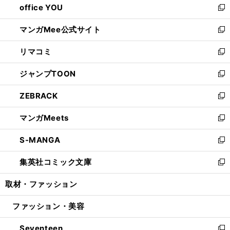
office YOU
く
で
ィ
い
新
開
ン
ウ
し
マンガMee公式サイト
く
ド
ィ
い
新
ウ
ン
ウ
し
リマコミ
で
ド
ィ
い
新
開
ウ
ン
ウ
し
ジャンプTOON
く
で
ド
ィ
い
新
開
ウ
ン
ウ
し
ZEBRACK
く
で
ド
ィ
い
新
開
ウ
ン
ウ
し
マンガMeets
く
で
ド
ィ
い
新
開
ウ
ン
ウ
し
S-MANGA
く
で
ド
ィ
い
新
開
ウ
ン
ウ
し
集英社コミック文庫
く
で
ド
ィ
い
新
開
ウ
ン
ウ
し
取材・ファッション
く
で
ド
ィ
い
開
ウ
ン
ウ
ファッション・美容
く
で
ド
ィ
開
ウ
ン
Seventeen
く
で
ド