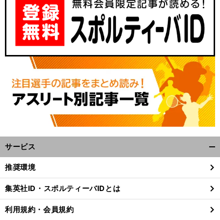
サービス
開
く/
推奨環境
閉
じ
集英社ID・スポルティーバIDとは
る
利用規約・会員規約