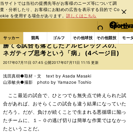
当サイトでは当社の提携先等がお客様のニーズ等について調
査・分析したり、お客様にお勧めの広告を表⽰する⽬的で Co
閉じ
okie を使⽤する場合があります。
詳しくはこちら
る
マイペ
web Sportiva (webスポルティーバ)
検索
メニュ
we
ー
サッカーの記事一覧
Jリーグ他
Jリーグ
勝てる
b
ジ
サッカー
競馬
ゴルフ
その他球技
その他競技
モー
ス
勝てる試合も落としたアルビレックスの、
ポ
ネガティブ思考という「病」 (4ページ目)
ル
テ
2017年07月11日 07:45 公開
2017年07月11日 11:15 更新
ィ
ー
浅田真樹●取材・文 text by Asada Masaki
バ
山添敏央●撮影 photo by Yamazoe Toshio
ここ最近の試合で、ひとつでも無失点で終えられた試
合があれば、おそらくこの試合も違う結果になっていた
だろう。だが、負けが続くことで生まれる悪循環に陥っ
たチームに、１－０の逃げ切りは簡単な作業ではなかっ
たということだ。