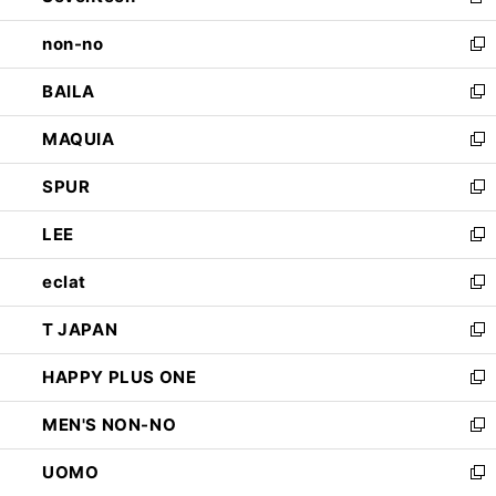
新
開
ウ
し
non-no
く
で
い
新
開
ウ
し
BAILA
く
ィ
い
新
ン
ウ
し
MAQUIA
ド
ィ
い
新
ウ
ン
ウ
し
SPUR
で
ド
ィ
い
新
開
ウ
ン
ウ
し
LEE
く
で
ド
ィ
い
新
開
ウ
ン
ウ
し
eclat
く
で
ド
ィ
い
新
開
ウ
ン
ウ
し
T JAPAN
く
で
ド
ィ
い
新
開
ウ
ン
ウ
し
HAPPY PLUS ONE
く
で
ド
ィ
い
新
開
ウ
ン
ウ
し
MEN'S NON-NO
く
で
ド
ィ
い
新
開
ウ
ン
ウ
し
UOMO
く
で
ド
ィ
い
新
開