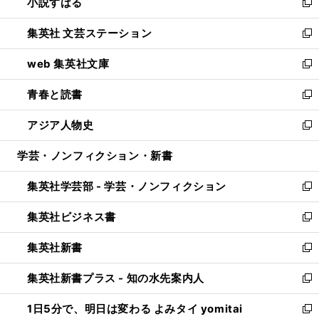
小説すばる
く
で
い
新
開
ウ
し
集英社 文芸ステーション
く
ィ
い
新
ン
ウ
し
web 集英社文庫
ド
ィ
い
新
ウ
ン
ウ
し
青春と読書
で
ド
ィ
い
新
開
ウ
ン
ウ
し
アジア人物史
く
で
ド
ィ
い
新
開
ウ
ン
ウ
し
学芸・ノンフィクション・新書
く
で
ド
ィ
い
開
ウ
ン
ウ
集英社学芸部 - 学芸・ノンフィクション
く
で
ド
ィ
新
開
ウ
ン
し
集英社ビジネス書
く
で
ド
い
新
開
ウ
ウ
し
集英社新書
く
で
ィ
い
新
開
ン
ウ
し
集英社新書プラス - 知の水先案内人
く
ド
ィ
い
新
ウ
ン
ウ
し
1日5分で、明日は変わる よみタイ yomitai
で
ド
ィ
い
新