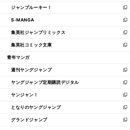
開
ウ
ン
ウ
し
ジャンプルーキー！
く
で
ド
ィ
い
新
開
ウ
ン
ウ
し
S-MANGA
く
で
ド
ィ
い
新
開
ウ
ン
ウ
し
集英社ジャンプリミックス
く
で
ド
ィ
い
新
開
ウ
ン
ウ
し
集英社コミック文庫
く
で
ド
ィ
い
新
開
ウ
ン
ウ
し
青年マンガ
く
で
ド
ィ
い
開
ウ
ン
ウ
週刊ヤングジャンプ
く
で
ド
ィ
新
開
ウ
ン
し
ヤングジャンプ定期購読デジタル
く
で
ド
い
新
開
ウ
ウ
し
ヤンジャン！
く
で
ィ
い
新
開
ン
ウ
し
となりのヤングジャンプ
く
ド
ィ
い
新
ウ
ン
ウ
し
グランドジャンプ
で
ド
ィ
い
新
開
ウ
ン
ウ
し