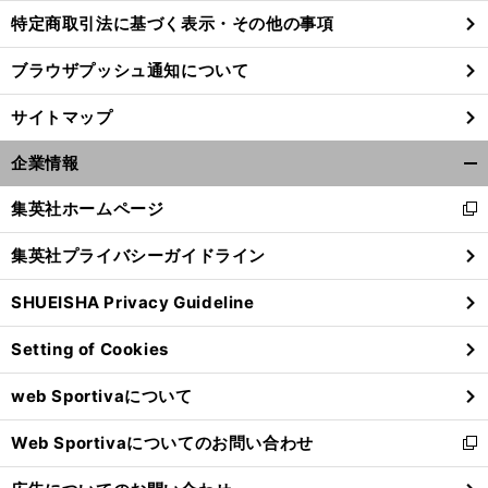
特定商取引法に基づく表示・その他の事項
ブラウザプッシュ通知について
サイトマップ
企業情報
開
く/
集英社ホームページ
新
閉
し
じ
集英社プライバシーガイドライン
い
る
ウ
SHUEISHA Privacy Guideline
ィ
前
ン
へ
Setting of Cookies
ド
ウ
web Sportivaについて
で
開
Web Sportivaについてのお問い合わせ
く
新
し