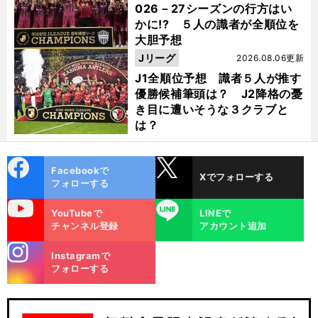
026－27シーズンの行方はい
かに!? ５人の識者が全順位を
大胆予想
Jリーグ
2026.08.06更新
J1全順位予想 識者５人が推す
優勝候補筆頭は？ J2降格の憂
き目に遭いそうな３クラブと
は？
cebo
X
Facebookで
Xでフォローする
ok
フォローする
uTube
LINE
YouTubeで
LINEで
チャンネル登録
アカウント追加
stagra
Instagramで
m
フォローする