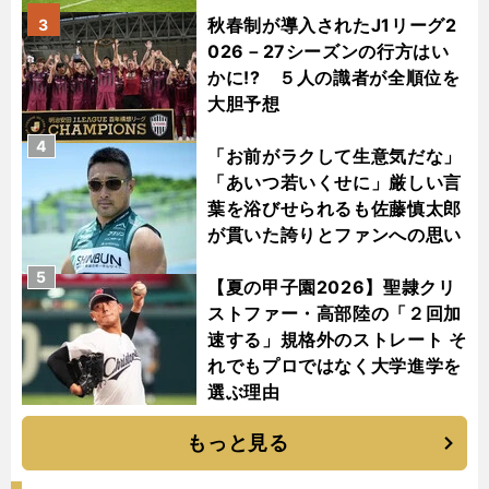
秋春制が導入されたJ1リーグ2
3
026－27シーズンの行方はい
かに!? ５人の識者が全順位を
大胆予想
4
「お前がラクして生意気だな」
「あいつ若いくせに」厳しい言
葉を浴びせられるも佐藤慎太郎
が貫いた誇りとファンへの思い
5
【夏の甲子園2026】聖隷クリ
ストファー・高部陸の「２回加
速する」規格外のストレート そ
れでもプロではなく大学進学を
選ぶ理由
もっと見る