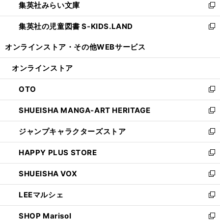
集英社みらい文庫
く
で
ド
ィ
新
開
ウ
ン
し
集英社の児童図書 S-KIDS.LAND
く
で
ド
い
新
開
ウ
ウ
し
オンラインストア・
その他WEBサービス
く
で
ィ
い
開
ン
ウ
オンラインストア
く
ド
ィ
ウ
ン
OTO
で
ド
新
開
ウ
し
SHUEISHA MANGA-ART HERITAGE
く
で
い
新
開
ウ
し
ジャンプキャラクターズストア
く
ィ
い
新
ン
ウ
し
HAPPY PLUS STORE
ド
ィ
い
新
ウ
ン
ウ
し
SHUEISHA VOX
で
ド
ィ
い
新
開
ウ
ン
ウ
し
LEEマルシェ
く
で
ド
ィ
い
新
開
ウ
ン
ウ
し
SHOP Marisol
く
で
ド
ィ
い
新