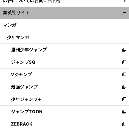
広告についてのお問い合わせ
い
ウ
集英社サイト
ィ
開
ン
く/
マンガ
ド
閉
ウ
じ
少年マンガ
で
る
開
週刊少年ジャンプ
く
新
し
ジャンプSQ
い
新
ウ
し
Vジャンプ
ィ
い
新
ン
ウ
し
最強ジャンプ
ド
ィ
い
新
ウ
ン
ウ
し
少年ジャンプ+
で
ド
ィ
い
新
開
ウ
ン
ウ
し
ジャンプTOON
く
で
ド
ィ
い
新
開
ウ
ン
ウ
し
ZEBRACK
く
で
ド
ィ
い
新