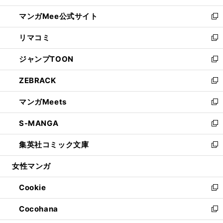
開
ン
ウ
し
マンガMee公式サイト
く
ド
ィ
い
新
ウ
ン
ウ
し
リマコミ
で
ド
ィ
い
新
開
ウ
ン
ウ
し
ジャンプTOON
く
で
ド
ィ
い
新
開
ウ
ン
ウ
し
ZEBRACK
く
で
ド
ィ
い
新
開
ウ
ン
ウ
し
マンガMeets
く
で
ド
ィ
い
新
開
ウ
ン
ウ
し
S-MANGA
く
で
ド
ィ
い
新
開
ウ
ン
ウ
し
集英社コミック文庫
く
で
ド
ィ
い
新
開
ウ
ン
ウ
し
女性マンガ
く
で
ド
ィ
い
開
ウ
ン
ウ
Cookie
く
で
ド
ィ
新
開
ウ
ン
し
Cocohana
く
で
ド
い
新
開
ウ
ウ
し