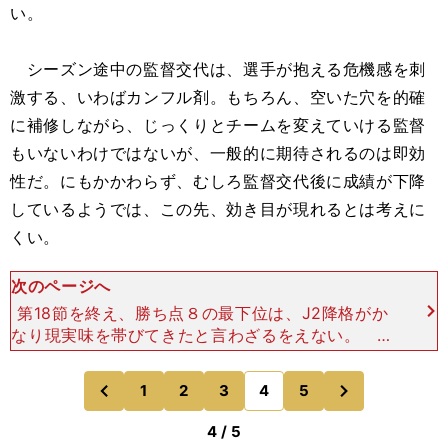
い。
シーズン途中の監督交代は、選手が抱える危機感を刺
激する、いわばカンフル剤。もちろん、空いた穴を的確
に補修しながら、じっくりとチームを変えていける監督
もいないわけではないが、一般的に期待されるのは即効
性だ。にもかかわらず、むしろ監督交代後に成績が下降
しているようでは、この先、効き目が現れるとは考えに
くい。
次のページへ
第18節を終え、勝ち点８の最下位は、J2降格がか
なり現実味を帯びてきたと言わざるをえない。 過
去のデータをひも解いても、J1が18クラブに固定
された2005年以降、第18節終了時点（2015、201
次
1
2
3
4
5
のページへ
のページへ
6
前
4 / 5