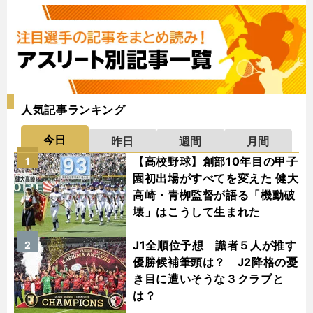
人気記事ランキング
今日
昨日
週間
月間
【高校野球】創部10年目の甲子
1
園初出場がすべてを変えた 健大
高崎・青栁監督が語る「機動破
壊」はこうして生まれた
J1全順位予想 識者５人が推す
2
優勝候補筆頭は？ J2降格の憂
き目に遭いそうな３クラブと
は？