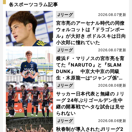
各スポーツコラム記事
Jリーグ
2026.08.07更新
宮市亮のアーセナル時代の同僚
ウォルコットは『ドラゴンボー
ル』が大好き ポドルスキは日向
小次郎に憧れていた
Jリーグ
2026.08.07更新
横浜Ｆ・マリノスの宮市亮を育
てた『NARUTO』と『SLAM
DUNK』 中京大中京の同級
生・木原龍一は"ジャンプ係"だ
った
Jリーグ
2026.08.06更新
サッカー日本代表と無縁のＪリ
ーグ 24年ぶりゴールデン生中
継の開幕戦でヘタな試合は見せ
られない
Jリーグ
2026.08.06更新
秋春制が導入されたJ1リーグ2