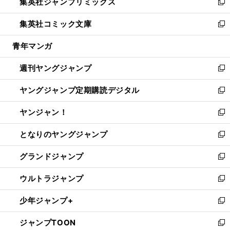
集英社ジャンプリミックス
く
で
ド
ィ
い
新
開
ウ
ン
ウ
し
集英社コミック文庫
く
で
ド
ィ
い
新
開
ウ
ン
ウ
し
青年マンガ
く
で
ド
ィ
い
開
ウ
ン
ウ
週刊ヤングジャンプ
く
で
ド
ィ
新
開
ウ
ン
し
ヤングジャンプ定期購読デジタル
く
で
ド
い
新
開
ウ
ウ
し
ヤンジャン！
く
で
ィ
い
新
開
ン
ウ
し
となりのヤングジャンプ
く
ド
ィ
い
新
ウ
ン
ウ
し
グランドジャンプ
で
ド
ィ
い
新
開
ウ
ン
ウ
し
ウルトラジャンプ
く
で
ド
ィ
い
新
開
ウ
ン
ウ
し
少年ジャンプ+
く
で
ド
ィ
い
新
開
ウ
ン
ウ
し
ジャンプTOON
く
で
ド
ィ
い
新