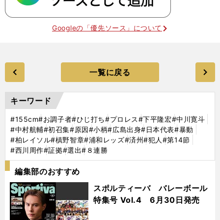
Googleの「優先ソース」について
一覧に戻る
キーワード
#155cm
#お調子者
#ひじ打ち
#プロレス
#下平隆宏
#中川寛斗
#中村航輔
#初召集
#原因
#小柄
#広島出身
#日本代表
#暴動
#柏レイソル
#槙野智章
#浦和レッズ
#済州
#犯人
#第14節
#西川周作
#証拠
#選出
#８連勝
編集部のおすすめ
スポルティーバ バレーボール
特集号 Vol.4 6月30日発売