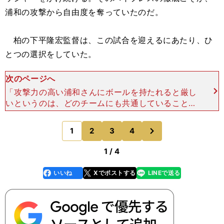
浦和の攻撃から自由度を奪っていたのだ。
柏の下平隆宏監督は、この試合を迎えるにあたり、ひ
とつの選択をしていた。
次のページへ
「攻撃力の高い浦和さんにボールを持たれると厳し
いというのは、どのチームにも共通していること。
その浦和さんにいかにボールを持たせないか。その
ために、プレッシャーをかけ続けることを選択しま
次
1
2
3
4
のページへ
した」 後方にブ
1 / 4
いいね
Xでポストする
LINEで送る
line
faceboo
x
k