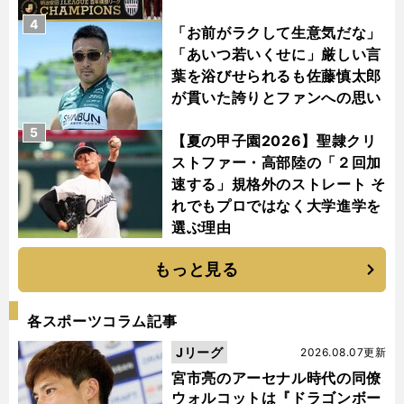
4
「お前がラクして生意気だな」
「あいつ若いくせに」厳しい言
葉を浴びせられるも佐藤慎太郎
が貫いた誇りとファンへの思い
5
【夏の甲子園2026】聖隷クリ
ストファー・高部陸の「２回加
速する」規格外のストレート そ
れでもプロではなく大学進学を
選ぶ理由
もっと見る
各スポーツコラム記事
Jリーグ
2026.08.07更新
宮市亮のアーセナル時代の同僚
ウォルコットは『ドラゴンボー