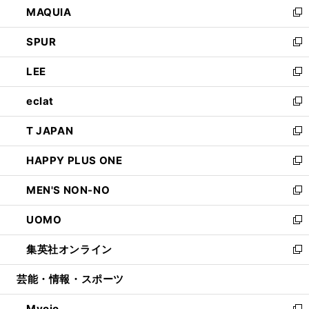
MAQUIA
ド
ィ
い
新
ウ
ン
ウ
し
SPUR
で
ド
ィ
い
新
開
ウ
ン
ウ
し
LEE
く
で
ド
ィ
い
新
開
ウ
ン
ウ
し
eclat
く
で
ド
ィ
い
新
開
ウ
ン
ウ
し
T JAPAN
く
で
ド
ィ
い
新
開
ウ
ン
ウ
し
HAPPY PLUS ONE
く
で
ド
ィ
い
新
開
ウ
ン
ウ
し
MEN'S NON-NO
く
で
ド
ィ
い
新
開
ウ
ン
ウ
し
UOMO
く
で
ド
ィ
い
新
開
ウ
ン
ウ
し
集英社オンライン
く
で
ド
ィ
い
新
開
ウ
ン
ウ
し
芸能・情報・スポーツ
く
で
ド
ィ
い
開
ウ
ン
ウ
Myojo
く
で