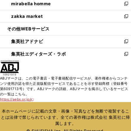
mirabella homme
く
で
ド
ィ
い
新
開
ウ
ン
ウ
し
zakka market
く
で
ド
ィ
い
新
開
ウ
ン
ウ
し
その他WEBサービス
く
で
ド
ィ
い
開
ウ
ン
ウ
集英社アドナビ
く
で
ド
ィ
新
開
ウ
ン
し
集英社エディターズ・ラボ
く
で
ド
い
新
開
ウ
ウ
し
く
で
ィ
い
開
ン
ウ
ABJマークは、この電子書店・電子書籍配信サービスが、著作権者からコンテ
く
ド
ィ
ンツ使用許諾を得た正規版配信サービスであることを示す登録商標（登録番号
ウ
ン
第6091713号）です。ABJマークの詳細、ABJマークを掲示しているサービス
で
ド
の一覧はこちら。
開
ウ
https://aebs.or.jp/
新
く
で
し
い
開
本ホームページに記載の文章・画像・写真などを無断で複製するこ
ウ
く
とは法律で禁じられています。全ての著作権は株式会社 集英社に帰
ィ
属します。
ン
ド
© SHUEISHA Inc. All Rights Reserved.