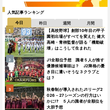
人気記事ランキング
今日
昨日
週間
月間
【高校野球】創部10年目の甲子
1
園初出場がすべてを変えた 健大
高崎・青栁監督が語る「機動破
壊」はこうして生まれた
J1全順位予想 識者５人が推す
2
優勝候補筆頭は？ J2降格の憂
き目に遭いそうな３クラブと
は？
秋春制が導入されたJ1リーグ2
3
026－27シーズンの行方はい
かに!? ５人の識者が全順位を
大胆予想