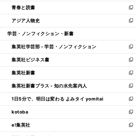
ウ
ン
ウ
し
青春と読書
で
ド
ィ
い
新
開
ウ
ン
ウ
し
アジア人物史
く
で
ド
ィ
い
新
開
ウ
ン
ウ
し
学芸・ノンフィクション・新書
く
で
ド
ィ
い
開
ウ
ン
ウ
集英社学芸部 - 学芸・ノンフィクション
く
で
ド
ィ
新
開
ウ
ン
し
集英社ビジネス書
く
で
ド
い
新
開
ウ
ウ
し
集英社新書
く
で
ィ
い
新
開
ン
ウ
し
集英社新書プラス - 知の水先案内人
く
ド
ィ
い
新
ウ
ン
ウ
し
1日5分で、明日は変わる よみタイ yomitai
で
ド
ィ
い
新
開
ウ
ン
ウ
し
kotoba
く
で
ド
ィ
い
新
開
ウ
ン
ウ
し
e!集英社
く
で
ド
ィ
い
新
開
ウ
ン
ウ
し