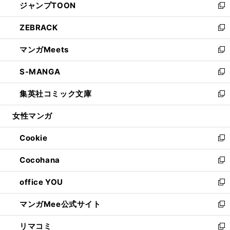
ジャンプTOON
く
で
ド
ィ
い
新
開
ウ
ン
ウ
し
ZEBRACK
く
で
ド
ィ
い
新
開
ウ
ン
ウ
し
マンガMeets
く
で
ド
ィ
い
新
開
ウ
ン
ウ
し
S-MANGA
く
で
ド
ィ
い
新
開
ウ
ン
ウ
し
集英社コミック文庫
く
で
ド
ィ
い
新
開
ウ
ン
ウ
し
女性マンガ
く
で
ド
ィ
い
開
ウ
ン
ウ
Cookie
く
で
ド
ィ
新
開
ウ
ン
し
Cocohana
く
で
ド
い
新
開
ウ
ウ
し
office YOU
く
で
ィ
い
新
開
ン
ウ
し
マンガMee公式サイト
く
ド
ィ
い
新
ウ
ン
ウ
し
リマコミ
で
ド
ィ
い
新