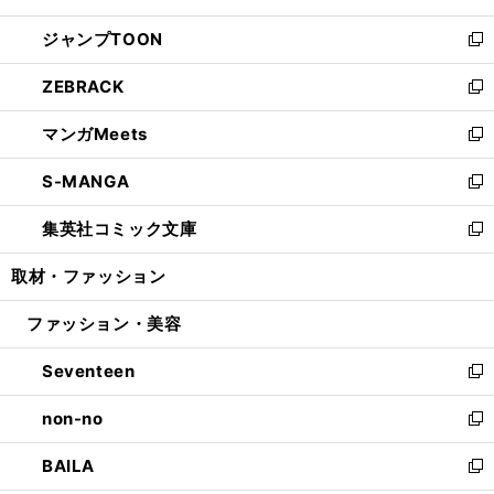
開
ウ
ン
ウ
し
ジャンプTOON
く
で
ド
ィ
い
新
開
ウ
ン
ウ
し
ZEBRACK
く
で
ド
ィ
い
新
開
ウ
ン
ウ
し
マンガMeets
く
で
ド
ィ
い
新
開
ウ
ン
ウ
し
S-MANGA
く
で
ド
ィ
い
新
開
ウ
ン
ウ
し
集英社コミック文庫
く
で
ド
ィ
い
新
開
ウ
ン
ウ
し
取材・ファッション
く
で
ド
ィ
い
開
ウ
ン
ウ
ファッション・美容
く
で
ド
ィ
開
ウ
ン
Seventeen
く
で
ド
新
開
ウ
し
non-no
く
で
い
新
開
ウ
し
BAILA
く
ィ
い
新
ン
ウ
し