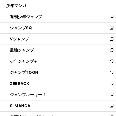
ウ
じ
少年マンガ
で
る
開
週刊少年ジャンプ
く
新
し
ジャンプSQ
い
新
ウ
し
Vジャンプ
ィ
い
新
ン
ウ
し
最強ジャンプ
ド
ィ
い
新
ウ
ン
ウ
し
少年ジャンプ+
で
ド
ィ
い
新
開
ウ
ン
ウ
し
ジャンプTOON
く
で
ド
ィ
い
新
開
ウ
ン
ウ
し
ZEBRACK
く
で
ド
ィ
い
新
開
ウ
ン
ウ
し
ジャンプルーキー！
く
で
ド
ィ
い
新
開
ウ
ン
ウ
し
S-MANGA
く
で
ド
ィ
い
新
開
ウ
ン
ウ
し