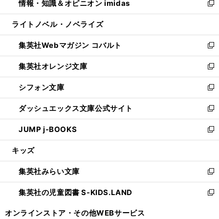
情報・知識＆オピニオン imidas
く
で
ド
ィ
い
新
開
ウ
ン
ウ
し
ライトノベル・ノベライズ
く
で
ド
ィ
い
開
ウ
ン
ウ
集英社Webマガジン コバルト
く
で
ド
ィ
新
開
ウ
ン
し
集英社オレンジ文庫
く
で
ド
い
新
開
ウ
ウ
し
シフォン文庫
く
で
ィ
い
新
開
ン
ウ
し
ダッシュエックス文庫公式サイト
く
ド
ィ
い
新
ウ
ン
ウ
し
JUMP j-BOOKS
で
ド
ィ
い
新
開
ウ
ン
ウ
し
キッズ
く
で
ド
ィ
い
開
ウ
ン
ウ
集英社みらい文庫
く
で
ド
ィ
新
開
ウ
ン
し
集英社の児童図書 S-KIDS.LAND
く
で
ド
い
新
開
ウ
ウ
し
オンラインストア・
その他WEBサービス
く
で
ィ
い