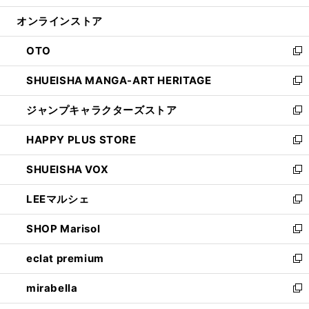
開
ン
ウ
オンラインストア
く
ド
ィ
ウ
ン
OTO
で
ド
新
開
ウ
し
SHUEISHA MANGA-ART HERITAGE
く
で
い
新
開
ウ
し
ジャンプキャラクターズストア
く
ィ
い
新
ン
ウ
し
HAPPY PLUS STORE
ド
ィ
い
新
ウ
ン
ウ
し
SHUEISHA VOX
で
ド
ィ
い
新
開
ウ
ン
ウ
し
LEEマルシェ
く
で
ド
ィ
い
新
開
ウ
ン
ウ
し
SHOP Marisol
く
で
ド
ィ
い
新
開
ウ
ン
ウ
し
eclat premium
く
で
ド
ィ
い
新
開
ウ
ン
ウ
し
mirabella
く
で
ド
ィ
い
新
開
ウ
ン
ウ
し