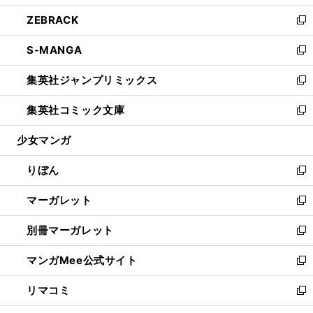
開
ウ
ン
ウ
し
ZEBRACK
く
で
ド
ィ
い
新
開
ウ
ン
ウ
し
S-MANGA
く
で
ド
ィ
い
新
開
ウ
ン
ウ
し
集英社ジャンプリミックス
く
で
ド
ィ
い
新
開
ウ
ン
ウ
し
集英社コミック文庫
く
で
ド
ィ
い
新
開
ウ
ン
ウ
し
少女マンガ
く
で
ド
ィ
い
開
ウ
ン
ウ
りぼん
く
で
ド
ィ
新
開
ウ
ン
し
マーガレット
く
で
ド
い
新
開
ウ
ウ
し
別冊マーガレット
く
で
ィ
い
新
開
ン
ウ
し
マンガMee公式サイト
く
ド
ィ
い
新
ウ
ン
ウ
し
リマコミ
で
ド
ィ
い
新
開
ウ
ン
ウ
し