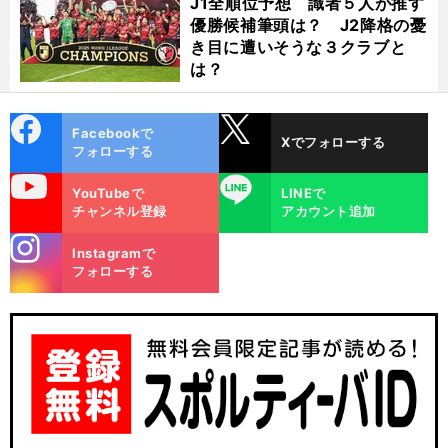
J1全順位予想 識者５人が推す
優勝候補筆頭は？ J2降格の憂
き目に遭いそうな３クラブと
は？
cebo
X
Facebookで
Xでフォローする
ok
フォローする
uTube
LINE
YouTubeで
LINEで
チャンネル登録
アカウント追加
stagra
Instagramで
m
フォローする