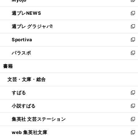
ド
ィ
新
開
ウ
ン
し
週プレNEWS
く
で
ド
い
新
開
ウ
ウ
し
週プレ グラジャパ!
く
で
ィ
い
新
開
ン
ウ
し
Sportiva
く
ド
ィ
い
新
ウ
ン
ウ
し
パラスポ
で
ド
ィ
い
新
開
ウ
ン
ウ
し
書籍
く
で
ド
ィ
い
開
ウ
ン
ウ
文芸・文庫・総合
く
で
ド
ィ
開
ウ
ン
すばる
く
で
ド
新
開
ウ
し
小説すばる
く
で
い
新
開
ウ
し
集英社 文芸ステーション
く
ィ
い
新
ン
ウ
し
web 集英社文庫
ド
ィ
い
新