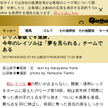
当サイトでは当社の提携先等がお客様のニーズ等について調
査・分析したり、お客様にお勧めの広告を表⽰する⽬的で Co
閉じ
okie を使⽤する場合があります。
詳しくはこちら
る
マイペ
web Sportiva (webスポルティーバ)
検索
メニュ
we
ー
サッカーの記事一覧
Jリーグ他
Jリーグ
レッズ
b
ジ
サッカー
競馬
ゴルフ
その他球技
その他競技
モー
ス
レッズ撃破で８連勝。
ポ
今年のレイソルは「夢を見られる」チームで
ル
ある
テ
ィ
2017年06月06日 07:45 公開
2017年06月06日 11:24 更新
ー
バ
原山裕平●取材・文 text by Harayama Yuhei
山添敏央●撮影 photo by Yamazoe Toshio
柏レイソル
の勢いが止まらない。難敵・浦和レッズ
をホームに迎えたJ1リーグ第14節。柏は前半終了間際に
奪った虎の子の１点を守り抜き、ついに８連勝を達成。
勝ち点を30に伸ばし、前節に奪った首位の座をしっかり