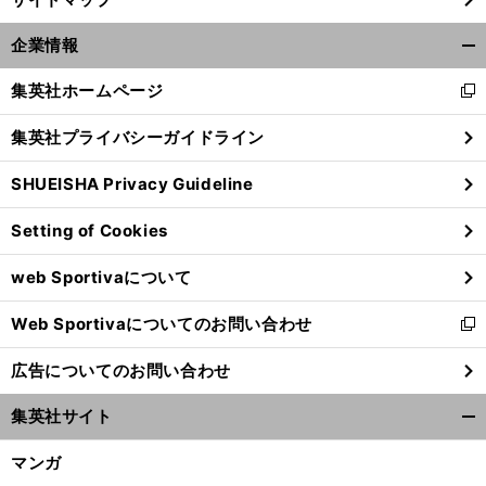
。
降
前
へ
企業情報
開
く/
集英社ホームページ
新
閉
し
じ
集英社プライバシーガイドライン
い
る
ウ
SHUEISHA Privacy Guideline
ィ
ン
Setting of Cookies
ド
ウ
web Sportivaについて
で
開
Web Sportivaについてのお問い合わせ
く
新
し
広告についてのお問い合わせ
い
ウ
集英社サイト
ィ
開
ン
く/
マンガ
ド
閉