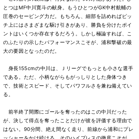
とつはMF中川寛斗の献身。もうひとつがGK中村航輔の
圧巻のセービング力だ。もちろん、細部を詰めればピッ
チ上にはさまざまな駆け引きがあり、勝負を分けたポイ
ントはいくつか存在するだろう。しかし極論すれば、こ
のふたりの示したパフォーマンスこそが、浦和撃破の最
大の要因となったのだ。
身長155cmの中川は、Ｊリーグでもっとも小さな選手
である。ただ、小柄ながらもがっしりとした身体つき
で、技術とスピード、そしてパワフルさを兼ね備えてい
る。
前半終了間際にゴールを奪ったのはこの中川だった
が、決して得点を奪ったことだけが彼を評価する理由で
はない。90分間、絶え間なく走り、前線から浦和にプレ
ッシャーをかけ続ける。そのハイプレスの徹底こそが、