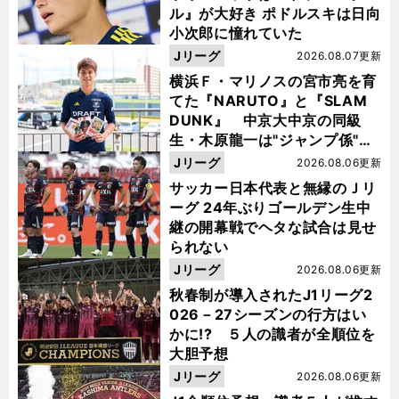
ル』が大好き ポドルスキは日向
小次郎に憧れていた
Jリーグ
2026.08.07更新
横浜Ｆ・マリノスの宮市亮を育
てた『NARUTO』と『SLAM
DUNK』 中京大中京の同級
生・木原龍一は"ジャンプ係"だ
った
Jリーグ
2026.08.06更新
サッカー日本代表と無縁のＪリ
ーグ 24年ぶりゴールデン生中
継の開幕戦でヘタな試合は見せ
られない
Jリーグ
2026.08.06更新
秋春制が導入されたJ1リーグ2
026－27シーズンの行方はい
かに!? ５人の識者が全順位を
大胆予想
Jリーグ
2026.08.06更新