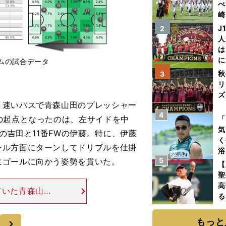
べ
崎
「
J
2
て
人
は
に
ムの試合データ
と
秋
3
リ
ズ
速いパスで青森山田のプレッシャー
4
を
の起点となったのは、左サイドを中
「
気
の吉田と11番FWの伊藤。特に、伊藤
く
ール方面にターンしてドリブルを仕掛
浴
5
にゴールに向かう姿勢を貫いた。
太
【
ァ
聖
高
ていた青森山田
る
動かせ！」とい
ト
とれ、尚志の攻
く
次
もっと