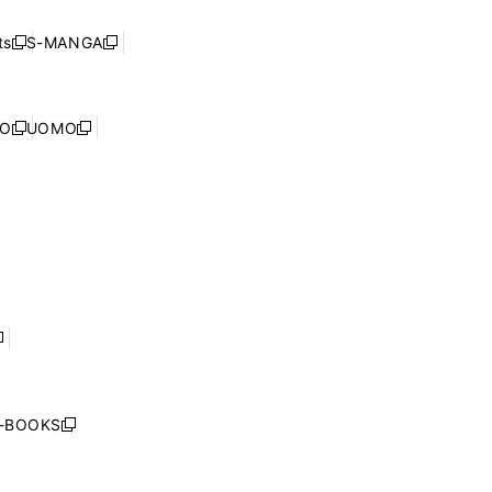
い
ド
ン
く
ウ
ウ
ド
s
S-MANGA
新
新
ィ
で
ウ
し
し
ン
開
で
い
い
ド
く
開
ウ
ウ
ウ
NO
UOMO
く
新
新
ィ
ィ
で
し
し
ン
ン
開
い
い
ド
ド
く
ウ
ウ
ウ
ウ
ィ
ィ
で
で
ン
ン
開
開
ド
ド
く
く
ウ
ウ
で
で
開
開
く
く
し
い
ウ
j-BOOKS
新
ィ
し
ン
い
ド