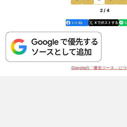
前
2 / 4
いいね
Xでポストする
line
faceboo
x
k
Googleの「優先ソース」に