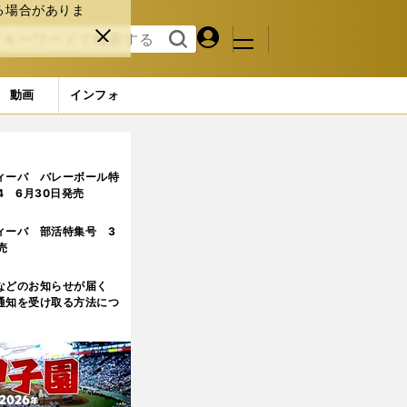
る場合がありま
マイペ
閉じ
検索
メニュ
ー
る
す
ジ
る
動画
インフォ
ー
2ページ目
ィーバ バレーボール特
.4 6月30日発売
ィーバ 部活特集号 3
売
などのお知らせが届く
通知を受け取る方法につ