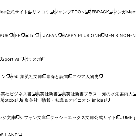
い
い
い
い
い
ン
ド
ン
ド
ン
ド
ン
く
く
開
く
く
く
ウ
ウ
ウ
ウ
ウ
ド
ウ
ド
ウ
ド
ウ
ド
ee公式サイト
リマコミ
ジャンプTOON
ZEBRACK
マンガMeet
く
新
新
新
新
ィ
ィ
ィ
ィ
ィ
ウ
で
ウ
で
ウ
で
ウ
し
し
し
し
ン
ン
ン
ン
ン
で
開
で
開
で
開
で
い
い
い
い
ド
ド
ド
ド
ド
開
く
開
く
開
く
開
ウ
ウ
ウ
ウ
ウ
ウ
ウ
ウ
ウ
PUR
LEE
eclat
T JAPAN
HAPPY PLUS ONE
MEN'S NON-
く
く
く
く
新
新
新
新
新
ィ
ィ
ィ
ィ
で
で
で
で
で
し
し
し
し
し
ン
ン
ン
ン
開
開
開
開
開
い
い
い
い
い
ド
ド
ド
ド
く
く
く
く
く
ウ
ウ
ウ
ウ
ウ
ウ
ウ
ウ
ウ
Sportiva
パラスポ
新
新
ィ
ィ
ィ
ィ
ィ
で
で
で
で
し
し
し
ン
ン
ン
ン
ン
開
開
開
開
い
い
い
ド
ド
ド
ド
ド
ョン
web 集英社文庫
青春と読書
アジア人物史
く
く
く
く
新
新
新
新
ウ
ウ
ウ
ウ
ウ
ウ
ウ
ウ
し
し
し
し
ィ
ィ
ィ
で
で
で
で
で
い
い
い
い
ン
ン
ン
集英社ビジネス書
集英社新書
集英社新書プラス - 知の水先案内人
開
開
開
開
開
新
新
新
ウ
ウ
ウ
ウ
ド
ド
ド
kotoba
e!集英社
情報・知識＆オピニオン imidas
く
く
く
く
く
新
し
新
し
新
ィ
ィ
ィ
ィ
ウ
ウ
ウ
し
し
い
し
い
し
ン
ン
ン
ン
で
で
で
い
い
ウ
い
ウ
い
ド
ド
ド
ド
ンジ文庫
シフォン文庫
ダッシュエックス文庫公式サイト
JUMP 
開
開
開
新
新
新
ウ
ウ
ィ
ウ
ィ
ウ
ウ
ウ
ウ
ウ
く
く
く
し
し
し
ィ
ィ
ン
ィ
ン
ィ
で
で
で
で
い
い
い
ン
ン
ド
ン
ド
ン
S.LAND
開
開
開
開
新