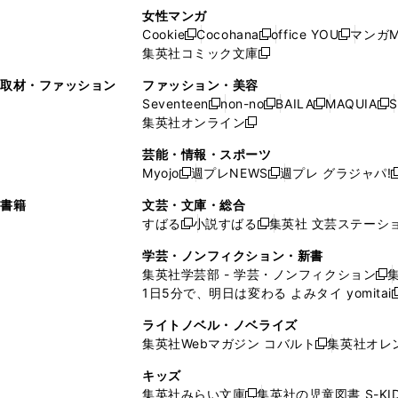
い
し
い
し
ン
ド
ン
女性マンガ
開
く
く
開
ウ
い
ウ
い
ド
ウ
ド
Cookie
Cocohana
office YOU
マンガM
く
く
新
新
新
ィ
ウ
ィ
ウ
ウ
で
ウ
集英社コミック文庫
し
新
し
し
ン
ィ
ン
ィ
で
開
で
い
し
い
い
ド
ン
ド
ン
取材・ファッション
ファッション・美容
開
く
開
ウ
い
ウ
ウ
ウ
ド
ウ
ド
Seventeen
non-no
BAILA
MAQUIA
S
く
く
新
新
新
新
ィ
ウ
ィ
ィ
で
ウ
で
ウ
集英社オンライン
し
新
し
し
し
ン
ィ
ン
ン
開
で
開
で
い
し
い
い
い
ド
ン
ド
ド
芸能・情報・スポーツ
く
開
く
開
ウ
い
ウ
ウ
ウ
ウ
ド
ウ
ウ
Myojo
週プレNEWS
週プレ グラジャパ!
く
く
新
新
新
ィ
ウ
ィ
ィ
ィ
で
ウ
で
で
し
し
ン
ィ
ン
ン
ン
書籍
文芸・文庫・総合
開
で
開
開
い
い
ド
ン
ド
ド
ド
すばる
小説すばる
集英社 文芸ステーシ
く
開
く
く
新
新
ウ
ウ
ウ
ド
ウ
ウ
ウ
く
し
し
ィ
ィ
学芸・ノンフィクション・新書
で
ウ
で
で
で
い
い
ン
ン
集英社学芸部 - 学芸・ノンフィクション
開
で
開
開
開
新
ウ
ウ
ド
ド
1日5分で、明日は変わる よみタイ yomitai
く
開
く
く
く
し
新
ィ
ィ
ウ
ウ
く
い
ン
ン
ライトノベル・ノベライズ
で
で
ウ
ド
ド
集英社Webマガジン コバルト
集英社オレ
開
開
新
ィ
ウ
ウ
く
く
し
ン
キッズ
で
で
い
ド
集英社みらい文庫
集英社の児童図書 S-KID
開
開
新