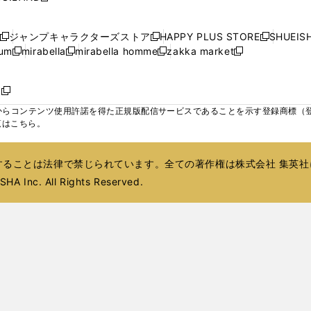
ウ
ウ
ウ
ド
ド
ウ
ド
ウ
ド
く
く
く
く
し
ィ
ィ
ィ
ウ
ウ
で
ウ
で
ウ
い
ン
ン
ン
ジャンプキャラクターズストア
HAPPY PLUS STORE
SHUEIS
で
で
開
で
開
で
新
新
新
ウ
ド
ド
ド
ium
mirabella
mirabella homme
zakka market
開
開
く
開
く
開
し
新
新
新
し
新
し
ィ
ウ
ウ
ウ
く
く
く
く
い
し
し
い
し
し
い
ン
で
で
で
ウ
い
い
ウ
い
い
ウ
ド
ボ
開
開
開
新
ィ
ウ
ウ
ィ
ウ
ウ
ィ
ウ
く
く
く
し
らコンテンツ使用許諾を得た正規版配信サービスであることを示す登録商標（登録番
ン
ィ
ィ
ン
ィ
ィ
ン
で
い
覧はこちら。
ド
ン
ン
ド
ン
ン
ド
開
ウ
ウ
ド
ド
ウ
ド
ド
ウ
く
ィ
で
ウ
ウ
で
ウ
ウ
で
ることは法律で禁じられています。全ての著作権は株式会社 集英社
ン
開
で
で
開
で
で
開
ド
HA Inc. All Rights Reserved.
く
開
開
く
開
開
く
ウ
く
く
く
く
で
開
く