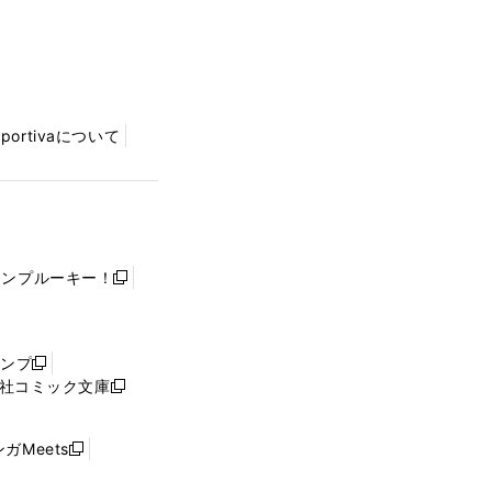
Sportivaについて
ャンプルーキー！
新
し
い
ウ
ャンプ
新
ィ
社コミック文庫
し
新
ン
い
し
ド
ウ
い
ウ
ガMeets
新
ィ
ウ
で
し
ン
ィ
開