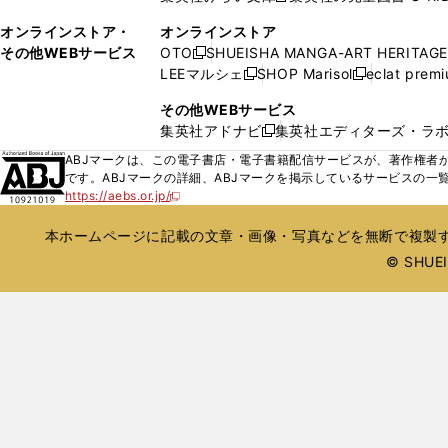
ウ
ウ
く
く
し
ィ
オンラインストア・
オンラインストア
で
い
ン
その他WEBサービス
OTO
SHUEISHA MANGA-ART HERITAGE
開
新
ウ
ド
LEEマルシェ
SHOP Marisol
eclat prem
く
し
新
新
ィ
ウ
い
し
し
ン
その他WEBサービス
で
ウ
い
い
ド
集英社アドナビ
集英社エディターズ・ラ
開
新
ィ
ウ
ウ
ウ
く
し
ABJマークは、この電子書店・電子書籍配信サービスが、著作権者か
ン
ィ
ィ
で
い
です。ABJマークの詳細、ABJマークを掲示しているサービスの一
ド
ン
ン
開
https://aebs.or.jp/
ウ
新
ウ
ド
ド
く
し
ィ
で
ウ
ウ
い
本ホームページに記載の文章・画像・写真などを無断で複製す
ン
開
で
で
ウ
ド
© SHUEIS
ィ
く
開
開
ン
ウ
く
く
ド
で
ウ
開
で
開
く
く