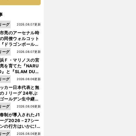
事
リーグ
2026.08.07更新
市亮のアーセナル時
の同僚ウォルコット
『ドラゴンボール』
大好き ポドルスキは
リーグ
2026.08.07更新
向小次郎に憧れてい
浜Ｆ・マリノスの宮
亮を育てた『NARU
O』と『SLAM DUN
』 中京大中京の同
リーグ
2026.08.06更新
生・木原龍一は"ジ
ッカー日本代表と無
ンプ係"だった
のＪリーグ 24年ぶ
ゴールデン生中継の
幕戦でヘタな試合は
リーグ
2026.08.06更新
せられない
春制が導入されたJ1
ーグ2026－27シー
ンの行方はいかに!?
５人の識者が全順位
リーグ
2026.08.06更新