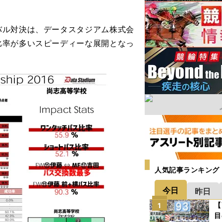
ル対決は、データスタジアム株式会
比率が多いスピーディーな展開となっ
人気記事ランキング
今日
昨日
【
1
目