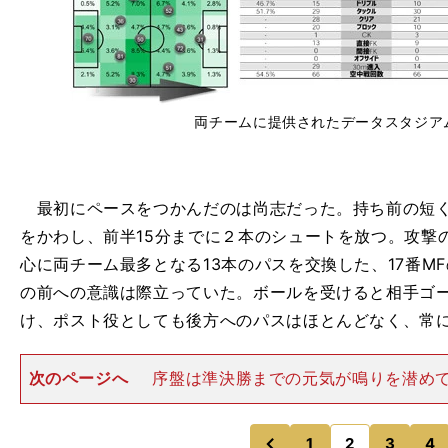
両チームに提供されたデータスタジア
最初にペースをつかんだのは尚志だった。持ち前の短く
をかわし、前半15分までに２本のシュートを放つ。攻撃
心に両チーム最多となる13本のパスを交換した、17番MF
の前への意識は際立っていた。ボールを受けると相手ゴ
け、ポスト役としても後方へのパスはほとんどなく、常
次のページへ
序盤は準決勝までの元気が鳴りを潜め
イレブンだったが、千葉貴仁コーチの「しゃべって頭を
う指示で息を吹き返す。声が大きくなるとともに硬さが
撃にしっかり対応。尚志の
1
2
3
4
のページへ
のページへ