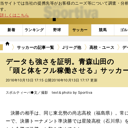
当サイトでは当社の提携先等がお客様のニーズ等について調査・分析し
web Sportiva (webスポルティーバ)
す。
詳しくはこちら
新着
ランキング
野球
サッカー
競馬
ゴル
we
サッカーの記事一覧
Jリーグ他
高校・ユース
デ
b
ス
データも強さを証明。青森山田の
ポ
ル
「頭と体をフル稼働させる」サッカー 
テ
2016年10月13日 17:15 公開
2016年10月13日 17:17 更新
ィ
ー
バ
スポルティーバ●文／撮影 text＆photo by Sportiva
決勝の相手は、同じ東北勢の尚志高校（福島県）。常に
ーで、決勝トーナメント準決勝では星陵高校（石川県）