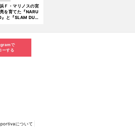
向小次郎に憧れてい
浜Ｆ・マリノスの宮
亮を育てた『NARU
O』と『SLAM DUN
』 中京大中京の同
生・木原龍一は"ジ
ンプ係"だった
agramで
ローする
Sportivaについて