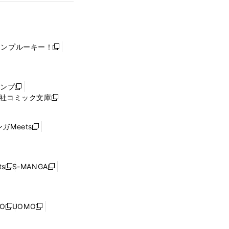
ャンプルーキー！
新
し
い
ウ
ャンプ
新
ィ
社コミック文庫
し
新
ン
い
し
ド
ウ
い
ウ
ガMeets
新
ィ
ウ
で
し
ン
ィ
開
い
ド
ン
く
ウ
ウ
ド
s
S-MANGA
新
新
ィ
で
ウ
し
し
ン
開
で
い
い
ド
く
開
ウ
ウ
ウ
NO
UOMO
く
新
新
ィ
ィ
で
し
し
ン
ン
開