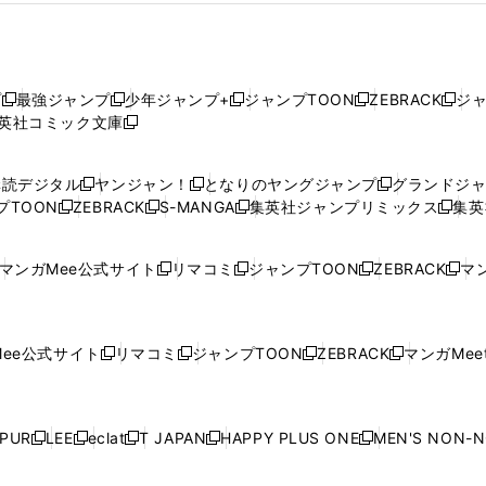
プ
最強ジャンプ
少年ジャンプ+
ジャンプTOON
ZEBRACK
ジ
新
新
新
新
新
英社コミック文庫
し
新
し
し
し
し
い
い
し
い
い
い
ウ
ウ
い
ウ
ウ
ウ
購読デジタル
ヤンジャン！
となりのヤングジャンプ
グランドジ
新
新
新
ィ
ィ
ウ
ィ
ィ
ィ
プTOON
ZEBRACK
S-MANGA
集英社ジャンプリミックス
集英
新
し
新
し
新
し
新
ン
ン
ィ
ン
ン
ン
し
い
し
い
し
い
し
ド
ド
ン
ド
ド
ド
い
ウ
い
ウ
い
ウ
い
ウ
ウ
ド
ウ
ウ
ウ
マンガMee公式サイト
リマコミ
ジャンプTOON
ZEBRACK
マン
新
新
新
新
ウ
ィ
ウ
ィ
ウ
ィ
ウ
で
で
ウ
で
で
で
し
し
し
し
し
ィ
ン
ィ
ン
ィ
ン
ィ
開
開
で
開
開
開
い
い
い
い
い
ン
ド
ン
ド
ン
ド
ン
く
く
開
く
く
く
ウ
ウ
ウ
ウ
ウ
ド
ウ
ド
ウ
ド
ウ
ド
ee公式サイト
リマコミ
ジャンプTOON
ZEBRACK
マンガMeet
く
新
新
新
新
ィ
ィ
ィ
ィ
ィ
ウ
で
ウ
で
ウ
で
ウ
し
し
し
し
ン
ン
ン
ン
ン
で
開
で
開
で
開
で
い
い
い
い
ド
ド
ド
ド
ド
開
く
開
く
開
く
開
ウ
ウ
ウ
ウ
ウ
ウ
ウ
ウ
ウ
PUR
LEE
eclat
T JAPAN
HAPPY PLUS ONE
MEN'S NON-
く
く
く
く
新
新
新
新
新
ィ
ィ
ィ
ィ
で
で
で
で
で
し
し
し
し
し
ン
ン
ン
ン
開
開
開
開
開