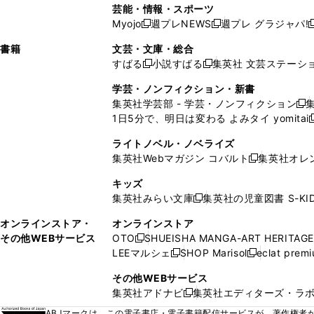
い
し
い
い
い
ド
ン
ド
ド
芸能・情報・スポーツ
く
開
く
開
ウ
い
ウ
ウ
ウ
ウ
ド
ウ
ウ
Myojo
週プレNEWS
週プレ グラジャパ!
く
く
新
新
新
ィ
ウ
ィ
ィ
ィ
で
ウ
で
で
し
し
ン
ィ
ン
ン
ン
書籍
文芸・文庫・総合
開
で
開
開
い
い
ド
ン
ド
ド
ド
すばる
小説すばる
集英社 文芸ステーシ
く
開
く
く
新
新
ウ
ウ
ウ
ド
ウ
ウ
ウ
く
し
し
ィ
ィ
学芸・ノンフィクション・新書
で
ウ
で
で
で
い
い
ン
ン
集英社学芸部 - 学芸・ノンフィクション
開
で
開
開
開
新
ウ
ウ
ド
ド
1日5分で、明日は変わる よみタイ yomitai
く
開
く
く
く
し
新
ィ
ィ
ウ
ウ
く
い
ン
ン
ライトノベル・ノベライズ
で
で
ウ
ド
ド
集英社Webマガジン コバルト
集英社オレ
開
開
新
ィ
ウ
ウ
く
く
し
ン
キッズ
で
で
い
ド
集英社みらい文庫
集英社の児童図書 S-KID
開
開
新
ウ
ウ
く
く
し
ィ
オンラインストア・
オンラインストア
で
い
ン
その他WEBサービス
OTO
SHUEISHA MANGA-ART HERITAGE
開
新
ウ
ド
LEEマルシェ
SHOP Marisol
eclat prem
く
し
新
新
ィ
ウ
い
し
し
ン
その他WEBサービス
で
ウ
い
い
ド
集英社アドナビ
集英社エディターズ・ラ
開
新
ィ
ウ
ウ
ウ
く
し
ABJマークは、この電子書店・電子書籍配信サービスが、著作権者か