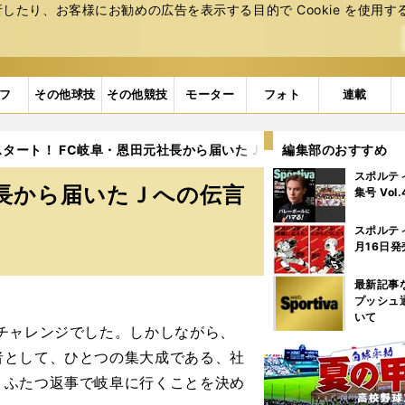
たり、お客様にお勧めの広告を表⽰する⽬的で Cookie を使⽤す
フ
その他球技
その他競技
モーター
フォト
連載
スタート！ FC岐阜・恩田元社長から届いたＪへの伝言
編集部のおすすめ
2ページ目
スポルテ
社長から届いたＪへの伝言
集号 Vol
スポルテ
月16日発
最新記事
プッシュ
いて
チャレンジでした。しかしながら、
者として、ひとつの集大成である、社
、ふたつ返事で岐阜に行くことを決め