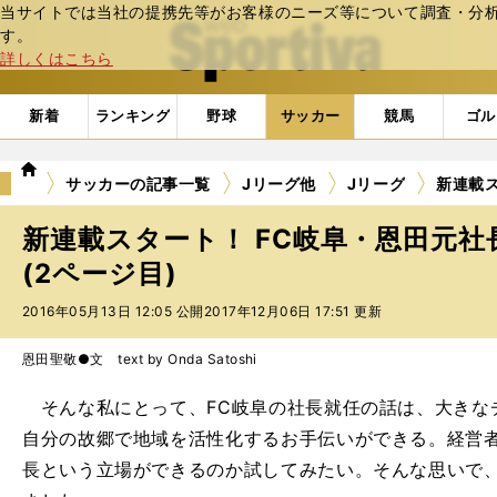
当サイトでは当社の提携先等がお客様のニーズ等について調査・分析し
web Sportiva (webスポルティーバ)
す。
詳しくはこちら
新着
ランキング
野球
サッカー
競馬
ゴル
we
サッカーの記事一覧
Jリーグ他
Jリーグ
新連載
b
ス
新連載スタート！ FC岐阜・恩田元
ポ
ル
(2ページ目)
テ
2016年05月13日 12:05 公開
2017年12月06日 17:51 更新
ィ
ー
バ
恩田聖敬●文 text by Onda Satoshi
そんな私にとって、FC岐阜の社長就任の話は、大きな
自分の故郷で地域を活性化するお手伝いができる。経営
長という立場ができるのか試してみたい。そんな思いで