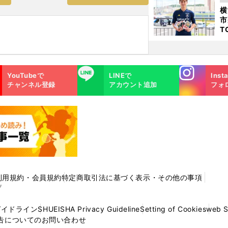
日
横
た
市
T
K
級
ャ
Instagra
LINE
YouTubeで
LINEで
Inst
m
チャンネル登録
アカウント追加
フォ
利用規約・会員規約
特定商取引法に基づく表示・その他の事項
プ
ガイドライン
SHUEISHA Privacy Guideline
Setting of Cookies
web 
告についてのお問い合わせ