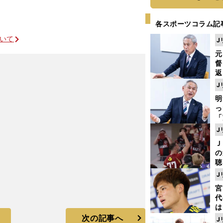
各スポーツコラム記
ついて
J
元
督
返
も
J
が
明
然
し
「
ェ
J
ま
Ｊ
ジ
の
則
聴
る
J
い
宮
代
は
が
次の記事へ
J