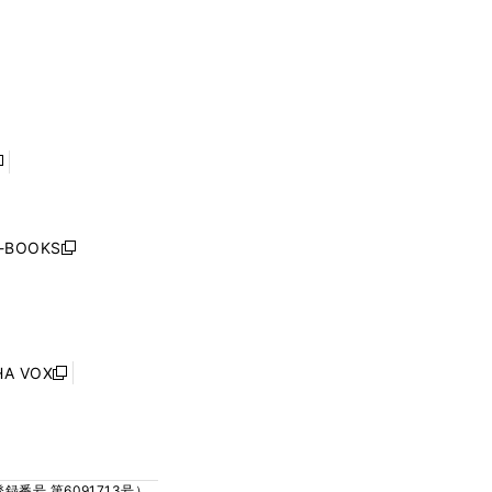
い
い
ド
ド
く
ウ
ウ
ウ
ウ
ィ
ィ
で
で
ン
ン
開
開
ド
ド
く
く
ウ
ウ
で
で
開
開
く
く
し
い
ウ
j-BOOKS
新
ィ
し
ン
い
ド
ウ
ウ
ィ
で
ン
HA VOX
開
新
ド
く
し
ウ
い
で
ウ
開
ィ
く
号 第6091713号）