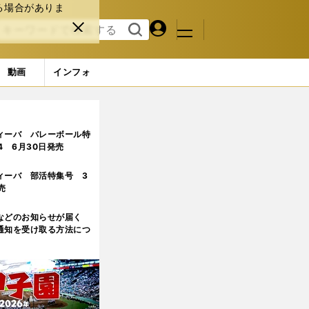
る場合がありま
マイペ
閉じ
検索
メニュ
ー
る
す
ジ
る
動画
インフォ
ィーバ バレーボール特
.4 6月30日発売
ィーバ 部活特集号 3
売
などのお知らせが届く
通知を受け取る方法につ