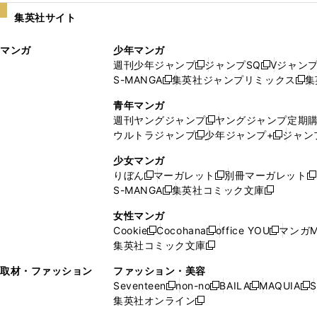
い
し
集英社サイト
ウ
い
ィ
ウ
マンガ
少年マンガ
ン
ィ
週刊少年ジャンプ
ジャンプSQ
Vジャン
ド
ン
新
新
S-MANGA
集英社ジャンプリミックス
集
ウ
ド
新
し
し
新
で
ウ
し
い
い
し
青年マンガ
開
で
い
ウ
ウ
い
週刊ヤングジャンプ
ヤングジャンプ定期
新
く
開
ウ
ィ
ィ
ウ
ウルトラジャンプ
少年ジャンプ+
ジャン
新
し
新
く
ィ
ン
ン
ィ
し
い
し
ン
ド
ド
ン
少女マンガ
い
ウ
い
ド
ウ
ウ
ド
りぼん
マーガレット
別冊マーガレット
新
新
新
ウ
ィ
ウ
ウ
で
で
ウ
S-MANGA
集英社コミック文庫
し
新
し
新
ィ
ン
ィ
で
開
開
で
い
し
い
し
ン
ド
ン
女性マンガ
開
く
く
開
ウ
い
ウ
い
ド
ウ
ド
Cookie
Cocohana
office YOU
マンガM
く
く
新
新
新
ィ
ウ
ィ
ウ
ウ
で
ウ
集英社コミック文庫
し
新
し
し
ン
ィ
ン
ィ
で
開
で
い
し
い
い
ド
ン
ド
ン
取材・ファッション
ファッション・美容
開
く
開
ウ
い
ウ
ウ
ウ
ド
ウ
ド
Seventeen
non-no
BAILA
MAQUIA
S
く
く
新
新
新
新
ィ
ウ
ィ
ィ
で
ウ
で
ウ
集英社オンライン
し
新
し
し
し
ン
ィ
ン
ン
開
で
開
で