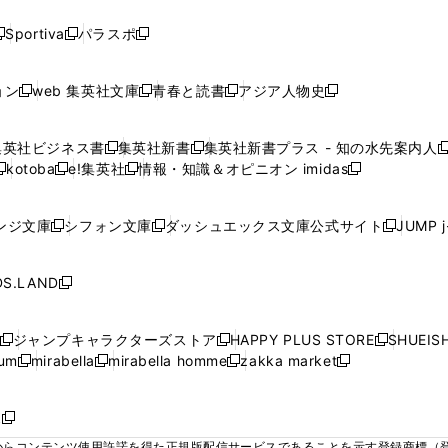
い
い
い
い
い
ド
ド
ド
ド
く
く
く
く
く
ウ
ウ
ウ
ウ
ウ
ウ
ウ
ウ
ウ
Sportiva
パラスポ
新
新
ィ
ィ
ィ
ィ
ィ
で
で
で
で
し
し
し
ン
ン
ン
ン
ン
開
開
開
開
い
い
い
ド
ド
ド
ド
ド
ョン
web 集英社文庫
青春と読書
アジア人物史
く
く
く
く
新
新
新
新
ウ
ウ
ウ
ウ
ウ
ウ
ウ
ウ
し
し
し
し
ィ
ィ
ィ
で
で
で
で
で
い
い
い
い
ン
ン
ン
集英社ビジネス書
集英社新書
集英社新書プラス - 知の水先案内人
開
開
開
開
開
新
新
新
ウ
ウ
ウ
ウ
ド
ド
ド
kotoba
e!集英社
情報・知識＆オピニオン imidas
く
く
く
く
く
新
し
新
し
新
ィ
ィ
ィ
ィ
ウ
ウ
ウ
し
し
い
し
い
し
ン
ン
ン
ン
で
で
で
い
い
ウ
い
ウ
い
ド
ド
ド
ド
ンジ文庫
シフォン文庫
ダッシュエックス文庫公式サイト
JUMP 
開
開
開
新
新
新
ウ
ウ
ィ
ウ
ィ
ウ
ウ
ウ
ウ
ウ
く
く
く
し
し
し
ィ
ィ
ン
ィ
ン
ィ
で
で
で
で
い
い
い
ン
ン
ド
ン
ド
ン
S.LAND
開
開
開
開
新
ウ
ウ
ウ
ド
ド
ウ
ド
ウ
ド
く
く
く
く
し
ィ
ィ
ィ
ウ
ウ
で
ウ
で
ウ
い
ン
ン
ン
ジャンプキャラクターズストア
HAPPY PLUS STORE
SHUEIS
で
で
開
で
開
で
新
新
新
ウ
ド
ド
ド
ium
mirabella
mirabella homme
zakka market
開
開
く
開
く
開
し
新
新
新
し
新
し
ィ
ウ
ウ
ウ
く
く
く
く
い
し
し
い
し
し
い
ン
で
で
で
ウ
い
い
ウ
い
い
ウ
ド
ボ
開
開
開
新
ィ
ウ
ウ
ィ
ウ
ウ
ィ
ウ
く
く
く
し
らコンテンツ使用許諾を得た正規版配信サービスであることを示す登録商標（登録番