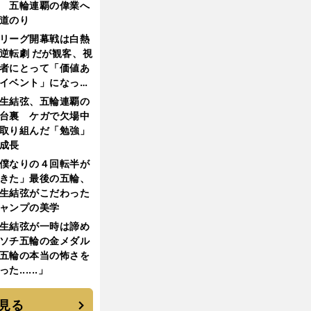
 五輪連覇の偉業へ
道のり
リーグ開幕戦は白熱
逆転劇 だが観客、視
者にとって「価値あ
イベント」になって
たか
生結弦、五輪連覇の
台裏 ケガで欠場中
取り組んだ「勉強」
成長
僕なりの４回転半が
きた」最後の五輪、
生結弦がこだわった
ャンプの美学
生結弦が一時は諦め
ソチ五輪の金メダル
五輪の本当の怖さを
った......」
見る