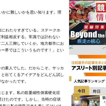
いかに難しいかを思い知ります。理
岐にわたりすぎている。ステークホ
ば利益相反する。常識では計れない
て二人三脚していくか。地方都市にお
カー界ではこういうものです！」とい
の素人でした。だからこそ、サッカ
々と出てくるアイデアをどんどん試し
がなかったです。
人気記事ランキング
今日
昨日
じます。私の筋萎縮性側索硬化症
羽
1
を受けたのです。しかし、当時の症状
「
岐阜に私の病気で水を差してはいけ