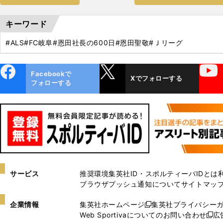
キーワード
#ALS
#FC岐阜
#恩田社長の600日
#恩田聖敬
#Ｊリーグ
ebo
X
YouTube
Facebookで
Xでフォローする
ok
フォローする
サービス
推奨環境
集英社ID・スポルティーバIDとは
ブラウザプッシュ通知について
サイトマッ
企業情報
集英社ホームページ
集英社プライバシー
新
Web Sportivaについてのお問い合わせ
広
し
新