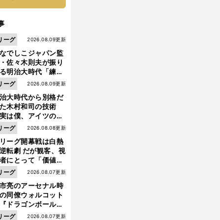
事
リーグ
2026.08.09更新
なでしこジャパン監
・佐々木則夫が振り
る明治大時代「練習
しない（木村）和司
リーグ
2026.08.09更新
脚光を浴びて...。全
治大時代から別格だ
面白くない４年間で
った木村和司の技術
た」
実は僕、アイツのフ
イントを真似してい
リーグ
2026.08.08更新
した」と元なでしこ
リーグ開幕戦は白熱
ャパン監督・佐々木
前
へ
逆転劇 だが観客、視
夫
者にとって「価値あ
イベント」になって
リーグ
2026.08.07更新
たか
市亮のアーセナル時
の同僚ウォルコット
『ドラゴンボール』
大好き ポドルスキは
リーグ
2026.08.07更新