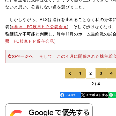
ないと思い、公表しない道を選びました。
しかしながら、ALSは進行を止めることなく私の身体に
表(
※参照 FC岐阜ＨＰ公表会見
)、そして歩けなくなり
務継続が不可能と判断し、昨年11月のホーム最終戦の試
照 FC岐阜ＨＰ辞任会見
)
次のページへ
そして、この４月に開催された株主総
締役の任期を終えて、名実共にFC岐阜のクラブ経営から
らかの形でクラブに残って欲しいというありがたいお話
た。悩みましたがお断り
1
2
3
4
のページへ
のページへ
前
2 / 4
いいね
Xでポストする
line
faceboo
x
k