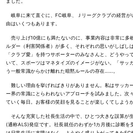
ました。
岐阜に来て直ぐに、FC岐阜、Ｊリーグクラブの経営が
由はいくつもあります。
売り上げ10億にも満たないのに、事業内容は非常に多
ルダー（利害関係者）が多く、それぞれの思いがしばし
「クラブ愛」を持つサポーターのみなさんと、どうやっ
いて、スポーツはマネタイズのイメージがない。「サッ
う一般常識からかけ離れた暗黙ルールの存在......。
難しい理由を挙げればきりがありません。私はサッカー
ー界の常識にとらわれないアプローチを試みました。次
ていく毎日。お客様の笑顔を見ることが楽しくてしよう
そんな充実した社長生活の中で、ひとつ大きな誤算が生
(通称ALS)発症です。社長就任のわずか1カ月後に診断
は日常生活に支障はなく、ようやく盛り上がってきたFC