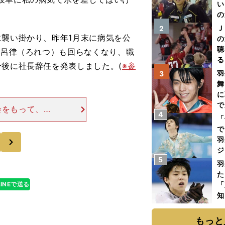
い
の
Ｊ
2
襲い掛かり、昨年1月末に病気を公
の
聴
、呂律（ろれつ）も回らなくなり、職
る
合後に社長辞任を発表しました。(
※参
い
羽
3
舞
に
で
会をもって、取
4
「
離れました。何
で
もいただきまし
次
羽
ジ
5
羽
た
LINEで送る
「
知
もっと