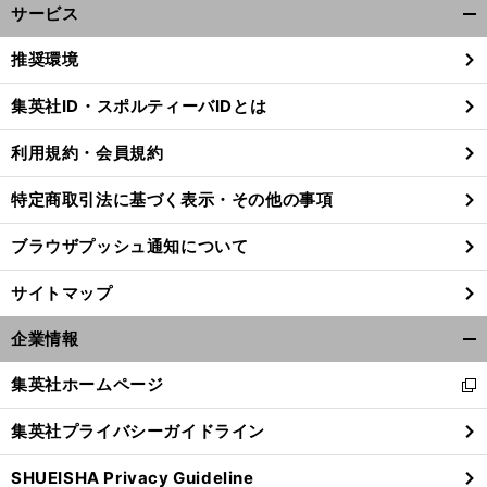
サービス
開
く/
推奨環境
閉
じ
集英社ID・スポルティーバIDとは
る
利用規約・会員規約
特定商取引法に基づく表示・その他の事項
ブラウザプッシュ通知について
サイトマップ
企業情報
開
く/
集英社ホームページ
新
閉
。
井
前
し
じ
へ
6
1
集英社プライバシーガイドライン
い
る
ウ
SHUEISHA Privacy Guideline
ィ