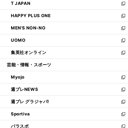
T JAPAN
く
で
ド
ィ
い
新
開
ウ
ン
ウ
し
HAPPY PLUS ONE
く
で
ド
ィ
い
新
開
ウ
ン
ウ
し
MEN'S NON-NO
く
で
ド
ィ
い
新
開
ウ
ン
ウ
し
UOMO
く
で
ド
ィ
い
新
開
ウ
ン
ウ
し
集英社オンライン
く
で
ド
ィ
い
新
開
ウ
ン
ウ
し
芸能・情報・スポーツ
く
で
ド
ィ
い
開
ウ
ン
ウ
Myojo
く
で
ド
ィ
新
開
ウ
ン
し
週プレNEWS
く
で
ド
い
新
開
ウ
ウ
し
週プレ グラジャパ!
く
で
ィ
い
新
開
ン
ウ
し
Sportiva
く
ド
ィ
い
新
ウ
ン
ウ
し
パラスポ
で
ド
ィ
い
新