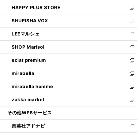
ン
ウ
し
HAPPY PLUS STORE
ド
ィ
い
新
ウ
ン
ウ
し
SHUEISHA VOX
で
ド
ィ
い
新
開
ウ
ン
ウ
し
LEEマルシェ
く
で
ド
ィ
い
新
開
ウ
ン
ウ
し
SHOP Marisol
く
で
ド
ィ
い
新
開
ウ
ン
ウ
し
eclat premium
く
で
ド
ィ
い
新
開
ウ
ン
ウ
し
mirabella
く
で
ド
ィ
い
新
開
ウ
ン
ウ
し
mirabella homme
く
で
ド
ィ
い
新
開
ウ
ン
ウ
し
zakka market
く
で
ド
ィ
い
新
開
ウ
ン
ウ
し
その他WEBサービス
く
で
ド
ィ
い
開
ウ
ン
ウ
集英社アドナビ
く
で
ド
ィ
新
開
ウ
ン
し