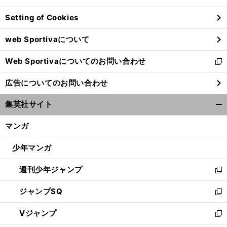
ン
Setting of Cookies
ド
ウ
web Sportivaについて
で
開
Web Sportivaについてのお問い合わせ
く
新
し
広告についてのお問い合わせ
い
ウ
集英社サイト
ィ
開
ン
く/
マンガ
ド
閉
ウ
じ
少年マンガ
で
る
開
週刊少年ジャンプ
く
新
し
ジャンプSQ
い
新
ウ
し
Vジャンプ
ィ
い
新
ン
ウ
し