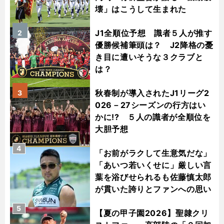
壊」はこうして生まれた
J1全順位予想 識者５人が推す
2
優勝候補筆頭は？ J2降格の憂
き目に遭いそうな３クラブと
は？
秋春制が導入されたJ1リーグ2
3
026－27シーズンの行方はい
かに!? ５人の識者が全順位を
大胆予想
4
「お前がラクして生意気だな」
「あいつ若いくせに」厳しい言
葉を浴びせられるも佐藤慎太郎
が貫いた誇りとファンへの思い
5
【夏の甲子園2026】聖隷クリ