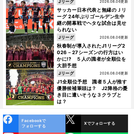
った
Jリーグ
2026.08.06更新
サッカー日本代表と無縁のＪリ
ーグ 24年ぶりゴールデン生中
継の開幕戦でヘタな試合は見せ
られない
Jリーグ
2026.08.06更新
秋春制が導入されたJ1リーグ2
026－27シーズンの行方はい
かに!? ５人の識者が全順位を
大胆予想
Jリーグ
2026.08.06更新
J1全順位予想 識者５人が推す
優勝候補筆頭は？ J2降格の憂
き目に遭いそうな３クラブと
は？
cebo
X
Facebookで
Xでフォローする
ok
フォローする