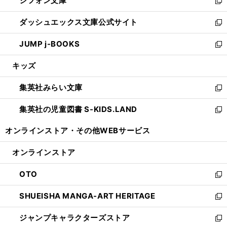
シフォン文庫
く
で
ィ
い
新
開
ン
ウ
し
ダッシュエックス文庫公式サイト
く
ド
ィ
い
新
ウ
ン
ウ
し
JUMP j-BOOKS
で
ド
ィ
い
新
開
ウ
ン
ウ
し
キッズ
く
で
ド
ィ
い
開
ウ
ン
ウ
集英社みらい文庫
く
で
ド
ィ
新
開
ウ
ン
し
集英社の児童図書 S-KIDS.LAND
く
で
ド
い
新
開
ウ
ウ
し
オンラインストア・
その他WEBサービス
く
で
ィ
い
開
ン
ウ
オンラインストア
く
ド
ィ
ウ
ン
OTO
で
ド
新
開
ウ
し
SHUEISHA MANGA-ART HERITAGE
く
で
い
新
開
ウ
し
ジャンプキャラクターズストア
く
ィ
い
新