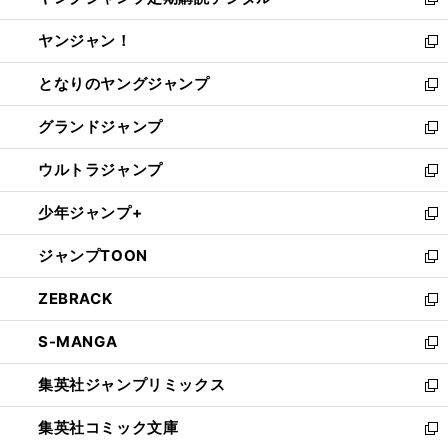
い
新
開
ウ
ウ
し
ヤンジャン！
く
で
ィ
い
新
開
ン
ウ
し
となりのヤングジャンプ
く
ド
ィ
い
新
ウ
ン
ウ
し
グランドジャンプ
で
ド
ィ
い
新
開
ウ
ン
ウ
し
ウルトラジャンプ
く
で
ド
ィ
い
新
開
ウ
ン
ウ
し
少年ジャンプ+
く
で
ド
ィ
い
新
開
ウ
ン
ウ
し
ジャンプTOON
く
で
ド
ィ
い
新
開
ウ
ン
ウ
し
ZEBRACK
く
で
ド
ィ
い
新
開
ウ
ン
ウ
し
S-MANGA
く
で
ド
ィ
い
新
開
ウ
ン
ウ
し
集英社ジャンプリミックス
く
で
ド
ィ
い
新
開
ウ
ン
ウ
し
集英社コミック文庫
く
で
ド
ィ
い
新