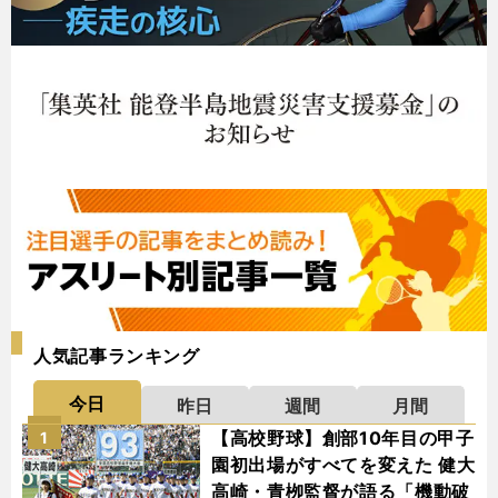
人気記事ランキング
今日
昨日
週間
月間
【高校野球】創部10年目の甲子
1
園初出場がすべてを変えた 健大
高崎・青栁監督が語る「機動破