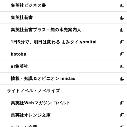
し
集英社ビジネス書
く
で
ド
い
新
開
ウ
ウ
し
集英社新書
く
で
ィ
い
新
開
ン
ウ
し
集英社新書プラス - 知の水先案内人
く
ド
ィ
い
新
ウ
ン
ウ
し
1日5分で、明日は変わる よみタイ yomitai
で
ド
ィ
い
新
開
ウ
ン
ウ
し
kotoba
く
で
ド
ィ
い
新
開
ウ
ン
ウ
し
e!集英社
く
で
ド
ィ
い
新
開
ウ
ン
ウ
し
情報・知識＆オピニオン imidas
く
で
ド
ィ
い
新
開
ウ
ン
ウ
し
ライトノベル・ノベライズ
く
で
ド
ィ
い
開
ウ
ン
ウ
集英社Webマガジン コバルト
く
で
ド
ィ
新
開
ウ
ン
し
集英社オレンジ文庫
く
で
ド
い
新
開
ウ
ウ
し