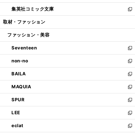
開
ウ
ン
ウ
し
集英社コミック文庫
く
で
ド
ィ
い
新
開
ウ
ン
ウ
し
取材・ファッション
く
で
ド
ィ
い
開
ウ
ン
ウ
ファッション・美容
く
で
ド
ィ
開
ウ
ン
Seventeen
く
で
ド
新
開
ウ
し
non-no
く
で
い
新
開
ウ
し
BAILA
く
ィ
い
新
ン
ウ
し
MAQUIA
ド
ィ
い
新
ウ
ン
ウ
し
SPUR
で
ド
ィ
い
新
開
ウ
ン
ウ
し
LEE
く
で
ド
ィ
い
新
開
ウ
ン
ウ
し
eclat
く
で
ド
ィ
い
新
開
ウ
ン
ウ
し