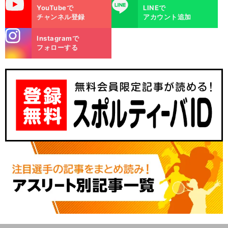
uTube
LINE
YouTubeで
LINEで
チャンネル登録
アカウント追加
stagra
Instagramで
m
フォローする