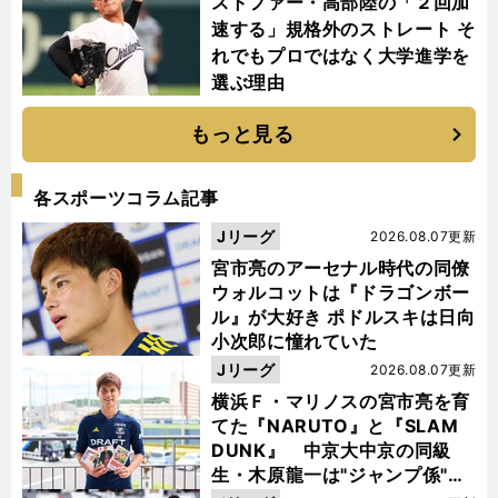
ストファー・高部陸の「２回加
速する」規格外のストレート そ
れでもプロではなく大学進学を
選ぶ理由
もっと見る
各スポーツコラム記事
Jリーグ
2026.08.07更新
宮市亮のアーセナル時代の同僚
ウォルコットは『ドラゴンボー
ル』が大好き ポドルスキは日向
小次郎に憧れていた
Jリーグ
2026.08.07更新
横浜Ｆ・マリノスの宮市亮を育
てた『NARUTO』と『SLAM
DUNK』 中京大中京の同級
生・木原龍一は"ジャンプ係"だ