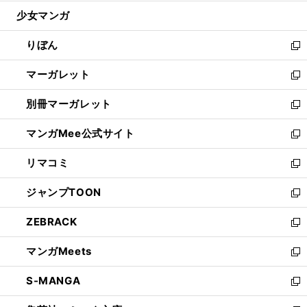
開
ウ
ン
ウ
し
少女マンガ
く
で
ド
ィ
い
開
ウ
ン
ウ
りぼん
く
で
ド
ィ
新
開
ウ
ン
し
マーガレット
く
で
ド
い
新
開
ウ
ウ
し
別冊マーガレット
く
で
ィ
い
新
開
ン
ウ
し
マンガMee公式サイト
く
ド
ィ
い
新
ウ
ン
ウ
し
リマコミ
で
ド
ィ
い
新
開
ウ
ン
ウ
し
ジャンプTOON
く
で
ド
ィ
い
新
開
ウ
ン
ウ
し
ZEBRACK
く
で
ド
ィ
い
新
開
ウ
ン
ウ
し
マンガMeets
く
で
ド
ィ
い
新
開
ウ
ン
ウ
し
S-MANGA
く
で
ド
ィ
い
新
開
ウ
ン
ウ
し