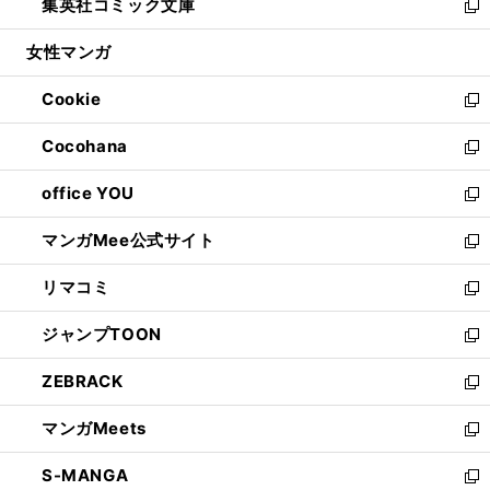
集英社コミック文庫
く
で
ド
ィ
い
新
開
ウ
ン
ウ
し
女性マンガ
く
で
ド
ィ
い
開
ウ
ン
ウ
Cookie
く
で
ド
ィ
新
開
ウ
ン
し
Cocohana
く
で
ド
い
新
開
ウ
ウ
し
office YOU
く
で
ィ
い
新
開
ン
ウ
し
マンガMee公式サイト
く
ド
ィ
い
新
ウ
ン
ウ
し
リマコミ
で
ド
ィ
い
新
開
ウ
ン
ウ
し
ジャンプTOON
く
で
ド
ィ
い
新
開
ウ
ン
ウ
し
ZEBRACK
く
で
ド
ィ
い
新
開
ウ
ン
ウ
し
マンガMeets
く
で
ド
ィ
い
新
開
ウ
ン
ウ
し
S-MANGA
く
で
ド
ィ
い
新