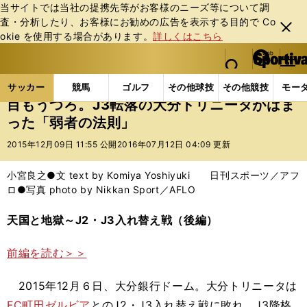
当サイトでは当社の提携先等がお客様のニーズ等について調
査・分析したり、お客様にお勧めの広告を表⽰する⽬的で Co
閉じ
okie を使⽤する場合があります。
詳しくはこちら
る
マイペ
web Sportiva (webスポルティーバ)
検索
メニュ
we
ー
サッカーの記事一覧
Jリーグ他
Jリーグ
目もう
b
ジ
サッカー
競馬
ゴルフ
その他球技
その他競技
モー
ス
目もうつろ。J3転落の大分トリニータがはま
ポ
った「弱者の法則」
ル
テ
2015年12月09日 11:55 公開
2016年07月12日 04:09 更新
ィ
ー
小宮良之●文 text by Komiya Yoshiyuki 日刊スポーツ／アフ
バ
ロ●写真 photo by Nikkan Sport／AFLO
天国と地獄～J2・J3入れ替え戦（後編）
前編を読む＞＞
2015年12月６日、大分銀行ドーム。大分トリニータは
FC町田ゼルビア
とのJ2・J3入れ替え戦に敗れ、J3降格