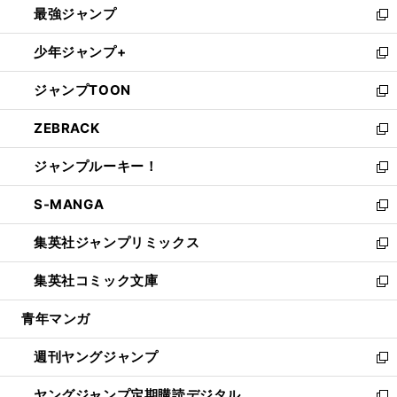
最強ジャンプ
ド
ィ
い
新
ウ
ン
ウ
し
少年ジャンプ+
で
ド
ィ
い
新
開
ウ
ン
ウ
し
ジャンプTOON
く
で
ド
ィ
い
新
開
ウ
ン
ウ
し
ZEBRACK
く
で
ド
ィ
い
新
開
ウ
ン
ウ
し
ジャンプルーキー！
く
で
ド
ィ
い
新
開
ウ
ン
ウ
し
S-MANGA
く
で
ド
ィ
い
新
開
ウ
ン
ウ
し
集英社ジャンプリミックス
く
で
ド
ィ
い
新
開
ウ
ン
ウ
し
集英社コミック文庫
く
で
ド
ィ
い
新
開
ウ
ン
ウ
し
青年マンガ
く
で
ド
ィ
い
開
ウ
ン
ウ
週刊ヤングジャンプ
く
で
ド
ィ
新
開
ウ
ン
し
ヤングジャンプ定期購読デジタル
く
で
ド