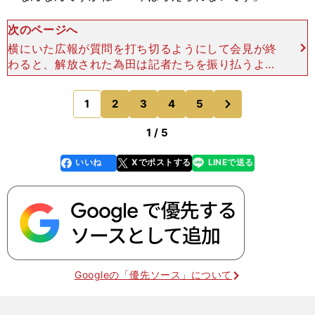
次のページへ
横にいた広報が質問を打ち切るようにして会見が終
わると、解放された為田は記者たちを振り払うよう
にバスの方へ去っていった。 勝てないことが弱
さ。 その答えにならない答えに、大分転落の理由
次
1
2
3
4
5
のページへ
は説明され
1 / 5
いいね
Xでポストする
LINEで送る
line
faceboo
x
k
Googleの「優先ソース」について