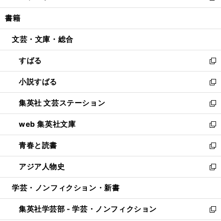
開
ウ
ン
ウ
し
書籍
く
で
ド
ィ
い
開
ウ
ン
ウ
文芸・文庫・総合
く
で
ド
ィ
開
ウ
ン
すばる
く
で
ド
新
開
ウ
し
小説すばる
く
で
い
新
開
ウ
し
集英社 文芸ステーション
く
ィ
い
新
ン
ウ
し
web 集英社文庫
ド
ィ
い
新
ウ
ン
ウ
し
青春と読書
で
ド
ィ
い
新
開
ウ
ン
ウ
し
アジア人物史
く
で
ド
ィ
い
新
開
ウ
ン
ウ
し
学芸・ノンフィクション・新書
く
で
ド
ィ
い
開
ウ
ン
ウ
集英社学芸部 - 学芸・ノンフィクション
く
で
ド
ィ
新
開
ウ
ン