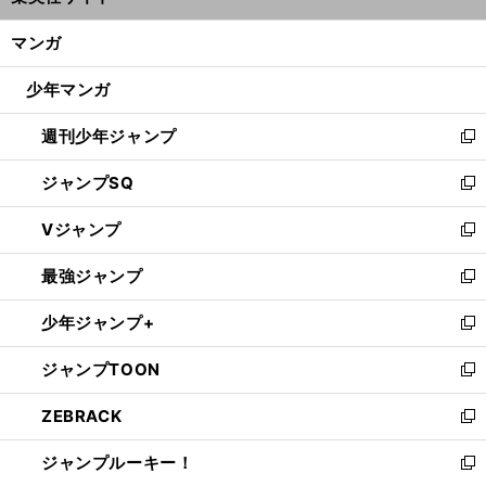
開
ン
く/
マンガ
ド
閉
ウ
じ
少年マンガ
で
る
開
週刊少年ジャンプ
く
新
し
ジャンプSQ
い
新
ウ
し
Vジャンプ
ィ
い
新
ン
ウ
し
最強ジャンプ
ド
ィ
い
新
ウ
ン
ウ
し
少年ジャンプ+
で
ド
ィ
い
新
開
ウ
ン
ウ
し
ジャンプTOON
く
で
ド
ィ
い
新
開
ウ
ン
ウ
し
ZEBRACK
く
で
ド
ィ
い
新
開
ウ
ン
ウ
し
ジャンプルーキー！
く
で
ド
ィ
い
新
開