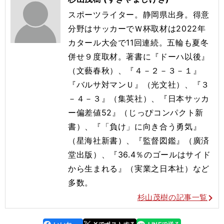
スポーツライター。静岡県出身。得意
分野はサッカーでＷ杯取材は2022年
カタール大会で11回連続。五輪も夏冬
併せ９度取材。著書に『ドーハ以後』
（文藝春秋）、『４－２－３－１』
『バルサ対マンＵ』（光文社）、『３
－４－３』（集英社）、『日本サッカ
ー偏差値52』（じっぴコンパクト新
書）、『「負け」に向き合う勇気』
（星海社新書）、『監督図鑑』（廣済
堂出版）、『36.4％のゴールはサイド
から生まれる』（実業之日本社）など
多数。
杉山茂樹の記事一覧
line
faceboo
x