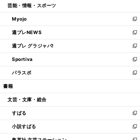
芸能・情報・スポーツ
く
で
ド
ィ
い
開
ウ
ン
ウ
Myojo
く
で
ド
ィ
新
開
ウ
ン
し
週プレNEWS
く
で
ド
い
新
開
ウ
ウ
し
週プレ グラジャパ!
く
で
ィ
い
新
開
ン
ウ
し
Sportiva
く
ド
ィ
い
新
ウ
ン
ウ
し
パラスポ
で
ド
ィ
い
新
開
ウ
ン
ウ
し
書籍
く
で
ド
ィ
い
開
ウ
ン
ウ
文芸・文庫・総合
く
で
ド
ィ
開
ウ
ン
すばる
く
で
ド
新
開
ウ
し
小説すばる
く
で
い
新
開
ウ
し
集英社 文芸ステーション
く