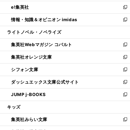
開
ウ
ン
ウ
し
e!集英社
く
で
ド
ィ
い
新
開
ウ
ン
ウ
し
情報・知識＆オピニオン imidas
く
で
ド
ィ
い
新
開
ウ
ン
ウ
し
ライトノベル・ノベライズ
く
で
ド
ィ
い
開
ウ
ン
ウ
集英社Webマガジン コバルト
く
で
ド
ィ
新
開
ウ
ン
し
集英社オレンジ文庫
く
で
ド
い
新
開
ウ
ウ
し
シフォン文庫
く
で
ィ
い
新
開
ン
ウ
し
ダッシュエックス文庫公式サイト
く
ド
ィ
い
新
ウ
ン
ウ
し
JUMP j-BOOKS
で
ド
ィ
い
新
開
ウ
ン
ウ
し
キッズ
く
で
ド
ィ
い
開
ウ
ン
ウ
集英社みらい文庫
く
で
ド
ィ
新
開
ウ
ン
し