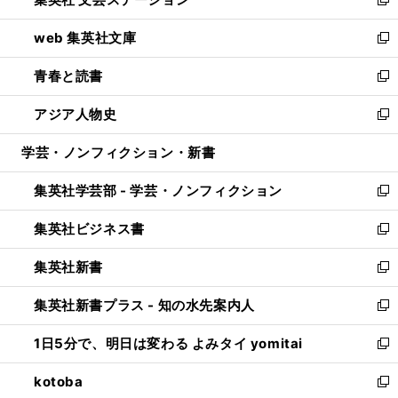
ィ
い
新
ン
ウ
し
web 集英社文庫
ド
ィ
い
新
ウ
ン
ウ
し
青春と読書
で
ド
ィ
い
新
開
ウ
ン
ウ
し
アジア人物史
く
で
ド
ィ
い
新
開
ウ
ン
ウ
し
学芸・ノンフィクション・新書
く
で
ド
ィ
い
開
ウ
ン
ウ
集英社学芸部 - 学芸・ノンフィクション
く
で
ド
ィ
新
開
ウ
ン
し
集英社ビジネス書
く
で
ド
い
新
開
ウ
ウ
し
集英社新書
く
で
ィ
い
新
開
ン
ウ
し
集英社新書プラス - 知の水先案内人
く
ド
ィ
い
新
ウ
ン
ウ
し
1日5分で、明日は変わる よみタイ yomitai
で
ド
ィ
い
新
開
ウ
ン
ウ
し
kotoba
く
で
ド
ィ
い
新