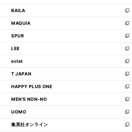
開
ウ
し
BAILA
く
ィ
い
新
ン
ウ
し
MAQUIA
ド
ィ
い
新
ウ
ン
ウ
し
SPUR
で
ド
ィ
い
新
開
ウ
ン
ウ
し
LEE
く
で
ド
ィ
い
新
開
ウ
ン
ウ
し
eclat
く
で
ド
ィ
い
新
開
ウ
ン
ウ
し
T JAPAN
く
で
ド
ィ
い
新
開
ウ
ン
ウ
し
HAPPY PLUS ONE
く
で
ド
ィ
い
新
開
ウ
ン
ウ
し
MEN'S NON-NO
く
で
ド
ィ
い
新
開
ウ
ン
ウ
し
UOMO
く
で
ド
ィ
い
新
開
ウ
ン
ウ
し
集英社オンライン
く
で
ド
ィ
い
新
開
ウ
ン
ウ
し