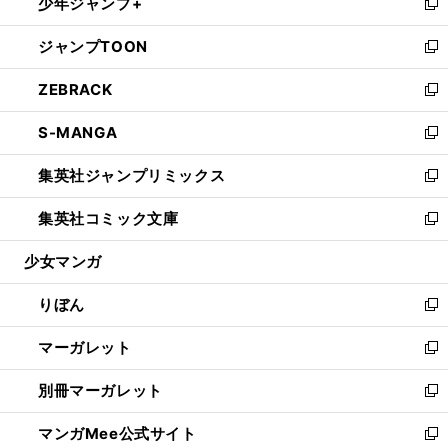
少年ジャンプ+
く
で
ド
ィ
い
新
開
ウ
ン
ウ
し
ジャンプTOON
く
で
ド
ィ
い
新
開
ウ
ン
ウ
し
ZEBRACK
く
で
ド
ィ
い
新
開
ウ
ン
ウ
し
S-MANGA
く
で
ド
ィ
い
新
開
ウ
ン
ウ
し
集英社ジャンプリミックス
く
で
ド
ィ
い
新
開
ウ
ン
ウ
し
集英社コミック文庫
く
で
ド
ィ
い
新
開
ウ
ン
ウ
し
少女マンガ
く
で
ド
ィ
い
開
ウ
ン
ウ
りぼん
く
で
ド
ィ
新
開
ウ
ン
し
マーガレット
く
で
ド
い
新
開
ウ
ウ
し
別冊マーガレット
く
で
ィ
い
新
開
ン
ウ
し
マンガMee公式サイト
く
ド
ィ
い
新