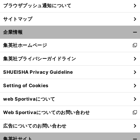
ブラウザプッシュ通知について
手
」
、
林
２
。
」
サイトマップ
陵平がワールドカップオランダ戦を振り返る「
回リードされても追いつける
これは日本代表の進化
企業情報
開
く/
集英社ホームページ
新
閉
し
じ
集英社プライバシーガイドライン
い
る
ウ
SHUEISHA Privacy Guideline
ィ
ン
Setting of Cookies
ド
ウ
web Sportivaについて
で
開
Web Sportivaについてのお問い合わせ
く
新
し
広告についてのお問い合わせ
い
ウ
集英社サイト
ィ