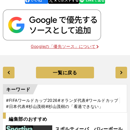
いいね
Xでポストする
LINEで送る
k
Googleの「優先ソース」について
一覧に戻る
キーワード
#FIFAワールドカップ2026
#オランダ代表
#ワールドカップ
#日本代表
#杉山茂樹
#杉山茂樹の「看過できない」
編集部のおすすめ
スポルティーバ バレーボール