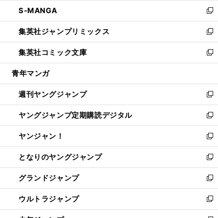
ウ
ン
ウ
し
S-MANGA
く
で
ド
ィ
い
新
開
ウ
ン
ウ
し
集英社ジャンプリミックス
く
で
ド
ィ
い
新
開
ウ
ン
ウ
し
集英社コミック文庫
く
で
ド
ィ
い
新
開
ウ
ン
ウ
し
青年マンガ
く
で
ド
ィ
い
開
ウ
ン
ウ
週刊ヤングジャンプ
く
で
ド
ィ
新
開
ウ
ン
し
ヤングジャンプ定期購読デジタル
く
で
ド
い
新
開
ウ
ウ
し
ヤンジャン！
く
で
ィ
い
新
開
ン
ウ
し
となりのヤングジャンプ
く
ド
ィ
い
新
ウ
ン
ウ
し
グランドジャンプ
で
ド
ィ
い
新
開
ウ
ン
ウ
し
ウルトラジャンプ
く
で
ド
ィ
い
新
開
ウ
ン
ウ
し