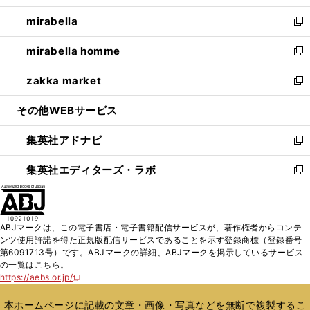
開
ウ
ン
ウ
し
mirabella
く
で
ド
ィ
い
新
開
ウ
ン
ウ
し
mirabella homme
く
で
ド
ィ
い
新
開
ウ
ン
ウ
し
zakka market
く
で
ド
ィ
い
新
開
ウ
ン
ウ
し
その他WEBサービス
く
で
ド
ィ
い
開
ウ
ン
ウ
集英社アドナビ
く
で
ド
ィ
新
開
ウ
ン
し
集英社エディターズ・ラボ
く
で
ド
い
新
開
ウ
ウ
し
く
で
ィ
い
開
ン
ウ
ABJマークは、この電子書店・電子書籍配信サービスが、著作権者からコンテ
く
ド
ィ
ンツ使用許諾を得た正規版配信サービスであることを示す登録商標（登録番号
ウ
ン
第6091713号）です。ABJマークの詳細、ABJマークを掲示しているサービス
で
ド
の一覧はこちら。
開
ウ
https://aebs.or.jp/
新
く
で
し
い
開
本ホームページに記載の文章・画像・写真などを無断で複製するこ