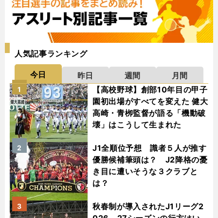
人気記事ランキング
今日
昨日
週間
月間
【高校野球】創部10年目の甲子
1
園初出場がすべてを変えた 健大
高崎・青栁監督が語る「機動破
壊」はこうして生まれた
J1全順位予想 識者５人が推す
2
優勝候補筆頭は？ J2降格の憂
き目に遭いそうな３クラブと
は？
秋春制が導入されたJ1リーグ2
3