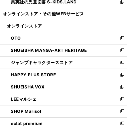
集英社の児童図書 S-KIDS.LAND
く
で
ド
い
新
開
ウ
ウ
し
オンラインストア・
その他WEBサービス
く
で
ィ
い
開
ン
ウ
オンラインストア
く
ド
ィ
ウ
ン
OTO
で
ド
新
開
ウ
し
SHUEISHA MANGA-ART HERITAGE
く
で
い
新
開
ウ
し
ジャンプキャラクターズストア
く
ィ
い
新
ン
ウ
し
HAPPY PLUS STORE
ド
ィ
い
新
ウ
ン
ウ
し
SHUEISHA VOX
で
ド
ィ
い
新
開
ウ
ン
ウ
し
LEEマルシェ
く
で
ド
ィ
い
新
開
ウ
ン
ウ
し
SHOP Marisol
く
で
ド
ィ
い
新
開
ウ
ン
ウ
し
eclat premium
く
で
ド
ィ
い
新