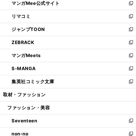
マンガMee公式サイト
く
ド
ィ
い
新
ウ
ン
ウ
し
リマコミ
で
ド
ィ
い
新
開
ウ
ン
ウ
し
ジャンプTOON
く
で
ド
ィ
い
新
開
ウ
ン
ウ
し
ZEBRACK
く
で
ド
ィ
い
新
開
ウ
ン
ウ
し
マンガMeets
く
で
ド
ィ
い
新
開
ウ
ン
ウ
し
S-MANGA
く
で
ド
ィ
い
新
開
ウ
ン
ウ
し
集英社コミック文庫
く
で
ド
ィ
い
新
開
ウ
ン
ウ
し
取材・ファッション
く
で
ド
ィ
い
開
ウ
ン
ウ
ファッション・美容
く
で
ド
ィ
開
ウ
ン
Seventeen
く
で
ド
新
開
ウ
し
non-no
く
で
い
新