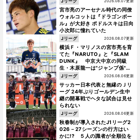
Jリーグ
2026.08.07更新
宮市亮のアーセナル時代の同僚
ウォルコットは『ドラゴンボー
ル』が大好き ポドルスキは日向
小次郎に憧れていた
Jリーグ
2026.08.07更新
横浜Ｆ・マリノスの宮市亮を育
てた『NARUTO』と『SLAM
DUNK』 中京大中京の同級
生・木原龍一は"ジャンプ係"だ
った
Jリーグ
2026.08.06更新
サッカー日本代表と無縁のＪリ
ーグ 24年ぶりゴールデン生中
継の開幕戦でヘタな試合は見せ
られない
Jリーグ
2026.08.06更新
秋春制が導入されたJ1リーグ2
026－27シーズンの行方はい
かに!? ５人の識者が全順位を