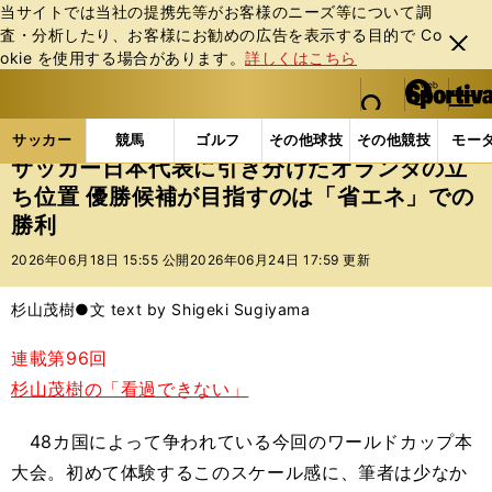
当サイトでは当社の提携先等がお客様のニーズ等について調
査・分析したり、お客様にお勧めの広告を表⽰する⽬的で Co
閉じ
okie を使⽤する場合があります。
詳しくはこちら
る
マイペ
web Sportiva (webスポルティーバ)
検索
メニュ
we
ー
サッカーの記事一覧
サッカー代表
日本代表
サ
b
ジ
サッカー
競馬
ゴルフ
その他球技
その他競技
モー
ス
サッカー日本代表に引き分けたオランダの立
ポ
ち位置 優勝候補が目指すのは「省エネ」での
ル
勝利
テ
ィ
2026年06月18日 15:55 公開
2026年06月24日 17:59 更新
ー
バ
杉山茂樹●文 text by Shigeki Sugiyama
連載第96回
杉山茂樹の「看過できない」
48カ国によって争われている今回のワールドカップ本
大会。初めて体験するこのスケール感に、筆者は少なか