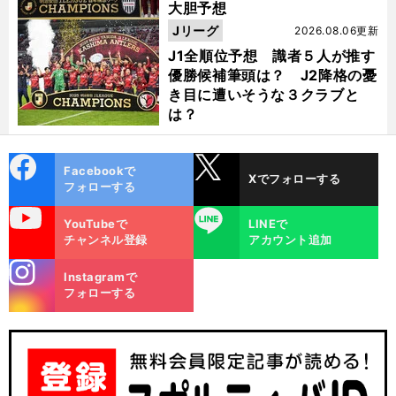
大胆予想
Jリーグ
2026.08.06更新
J1全順位予想 識者５人が推す
優勝候補筆頭は？ J2降格の憂
き目に遭いそうな３クラブと
は？
cebo
X
Facebookで
Xでフォローする
ok
フォローする
uTube
LINE
YouTubeで
LINEで
チャンネル登録
アカウント追加
stagra
Instagramで
m
フォローする