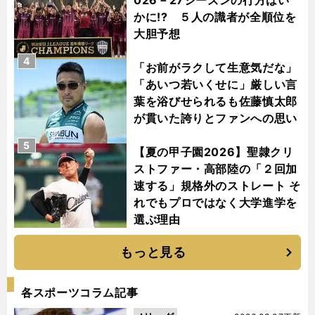
026－27シーズンの行方はい
かに!? ５人の識者が全順位を
大胆予想
4
「お前がラクして生意気だな」
「あいつ若いくせに」厳しい言
葉を浴びせられるも佐藤慎太郎
が貫いた誇りとファンへの思い
5
【夏の甲子園2026】聖隷クリ
ストファー・高部陸の「２回加
速する」規格外のストレート そ
れでもプロではなく大学進学を
選ぶ理由
もっと見る
各スポーツコラム記事