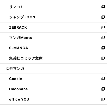
ウ
ン
ウ
し
リマコミ
で
ド
ィ
い
新
開
ウ
ン
ウ
し
ジャンプTOON
く
で
ド
ィ
い
新
開
ウ
ン
ウ
し
ZEBRACK
く
で
ド
ィ
い
新
開
ウ
ン
ウ
し
マンガMeets
く
で
ド
ィ
い
新
開
ウ
ン
ウ
し
S-MANGA
く
で
ド
ィ
い
新
開
ウ
ン
ウ
し
集英社コミック文庫
く
で
ド
ィ
い
新
開
ウ
ン
ウ
し
女性マンガ
く
で
ド
ィ
い
開
ウ
ン
ウ
Cookie
く
で
ド
ィ
新
開
ウ
ン
し
Cocohana
く
で
ド
い
新
開
ウ
ウ
し
office YOU
く
で
ィ
い
新
開
ン
ウ
し