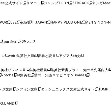
ウ
ウ
ウ
ウ
ウ
ド
ウ
ド
ウ
ド
ウ
ド
ee公式サイト
リマコミ
ジャンプTOON
ZEBRACK
マンガMeet
く
新
新
新
新
ィ
ィ
ィ
ィ
ィ
ウ
で
ウ
で
ウ
で
ウ
し
し
し
し
ン
ン
ン
ン
ン
で
開
で
開
で
開
で
い
い
い
い
ド
ド
ド
ド
ド
開
く
開
く
開
く
開
ウ
ウ
ウ
ウ
ウ
ウ
ウ
ウ
ウ
PUR
LEE
eclat
T JAPAN
HAPPY PLUS ONE
MEN'S NON-
く
く
く
く
新
新
新
新
新
ィ
ィ
ィ
ィ
で
で
で
で
で
し
し
し
し
し
ン
ン
ン
ン
開
開
開
開
開
い
い
い
い
い
ド
ド
ド
ド
く
く
く
く
く
ウ
ウ
ウ
ウ
ウ
ウ
ウ
ウ
ウ
Sportiva
パラスポ
新
新
ィ
ィ
ィ
ィ
ィ
で
で
で
で
し
し
し
ン
ン
ン
ン
ン
開
開
開
開
い
い
い
ド
ド
ド
ド
ド
ョン
web 集英社文庫
青春と読書
アジア人物史
く
く
く
く
新
新
新
新
ウ
ウ
ウ
ウ
ウ
ウ
ウ
ウ
し
し
し
し
ィ
ィ
ィ
で
で
で
で
で
い
い
い
い
ン
ン
ン
集英社ビジネス書
集英社新書
集英社新書プラス - 知の水先案内人
開
開
開
開
開
新
新
新
ウ
ウ
ウ
ウ
ド
ド
ド
kotoba
e!集英社
情報・知識＆オピニオン imidas
く
く
く
く
く
新
し
新
し
新
ィ
ィ
ィ
ィ
ウ
ウ
ウ
し
し
い
し
い
し
ン
ン
ン
ン
で
で
で
い
い
ウ
い
ウ
い
ド
ド
ド
ド
ンジ文庫
シフォン文庫
ダッシュエックス文庫公式サイト
JUMP 
開
開
開
新
新
新
ウ
ウ
ィ
ウ
ィ
ウ
ウ
ウ
ウ
ウ
く
く
く
し
し
し
ィ
ィ
ン
ィ
ン
ィ
で
で
で
で
い
い
い
ン
ン
ド
ン
ド
ン
S.LAND
開
開
開
開
新
ウ
ウ
ウ
ド
ド
ウ
ド
ウ
ド
く
く
く
く
し
ィ
ィ
ィ