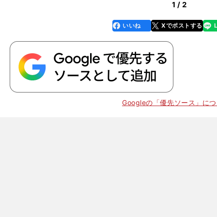
1 / 2
いいね
Xでポストする
line
faceboo
x
k
】
、
20
Googleの「優先ソース」に