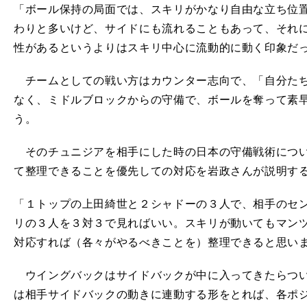
「ボール保持の局面では、スキリがかなり自由な立ち位
わりと多いけど、サイドにも流れることもあって、それ
性があるというよりはスキリ中心に流動的に動く印象だ
チームとしての戦い方はカウンター志向で、「自分たち
なく、ミドルブロックからの守備で、ボールを奪って素
う。
そのチュニジアを相手にした時の日本の守備戦術につい
て整理できることを優先しての対応を岩政さんが説明す
「１トップの上田綺世と２シャドーの３人で、相手のセ
リの３人を３対３で見ればいい。スキリが動いてもマン
対応すれば（各々がやるべきことを）整理できると思い
ウイングバックはサイドバックが中に入ってきたらつい
は相手サイドバックの動きに連動する形をとれば、各ポ