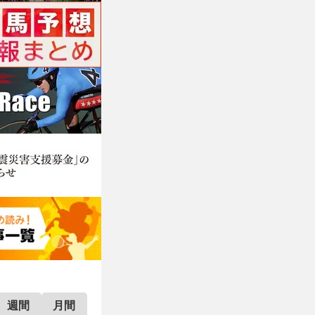
週間
月間