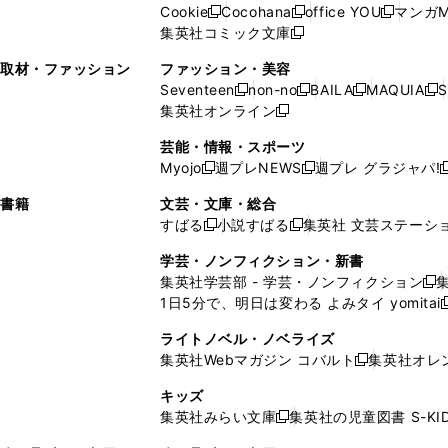
ウ
い
ウ
い
ド
ウ
ド
Cookie
Cocohana
office YOU
マンガM
く
く
新
新
新
ィ
ウ
ィ
ウ
ウ
で
ウ
集英社コミック文庫
し
新
し
し
ン
ィ
ン
ィ
で
開
で
い
し
い
い
ド
ン
ド
ン
取材・ファッション
ファッション・美容
開
く
開
ウ
い
ウ
ウ
ウ
ド
ウ
ド
Seventeen
non-no
BAILA
MAQUIA
S
く
く
新
新
新
新
ィ
ウ
ィ
ィ
で
ウ
で
ウ
集英社オンライン
し
新
し
し
し
ン
ィ
ン
ン
開
で
開
で
い
し
い
い
い
ド
ン
ド
ド
芸能・情報・スポーツ
く
開
く
開
ウ
い
ウ
ウ
ウ
ウ
ド
ウ
ウ
Myojo
週プレNEWS
週プレ グラジャパ!
く
く
新
新
新
ィ
ウ
ィ
ィ
ィ
で
ウ
で
で
し
し
ン
ィ
ン
ン
ン
書籍
文芸・文庫・総合
開
で
開
開
い
い
ド
ン
ド
ド
ド
すばる
小説すばる
集英社 文芸ステーシ
く
開
く
く
新
新
ウ
ウ
ウ
ド
ウ
ウ
ウ
く
し
し
ィ
ィ
学芸・ノンフィクション・新書
で
ウ
で
で
で
い
い
ン
ン
集英社学芸部 - 学芸・ノンフィクション
開
で
開
開
開
新
ウ
ウ
ド
ド
1日5分で、明日は変わる よみタイ yomitai
く
開
く
く
く
し
新
ィ
ィ
ウ
ウ
く
い
ン
ン
ライトノベル・ノベライズ
で
で
ウ
ド
ド
集英社Webマガジン コバルト
集英社オレ
開
開
新
ィ
ウ
ウ
く
く
し
ン
キッズ
で
で
い
ド
集英社みらい文庫
集英社の児童図書 S-KID
開
開
新
ウ
ウ
く
く
し
ィ