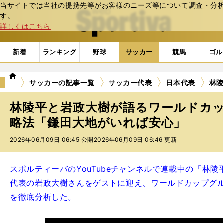
当サイトでは当社の提携先等がお客様のニーズ等について調査・分析し
web Sportiva (webスポルティーバ)
す。
詳しくはこちら
新着
ランキング
野球
サッカー
競馬
ゴル
we
サッカーの記事一覧
サッカー代表
日本代表
林
b
ス
林陵平と岩政大樹が語るワールドカ
ポ
ル
略法「鎌田大地がいれば安心」
テ
2026年06月09日 06:45 公開
2026年06月09日 06:46 更新
ィ
ー
バ
スポルティーバのYouTubeチャンネルで連載中の「林
代表の岩政大樹さんをゲストに迎え、ワールドカップグ
を徹底分析した。