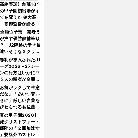
高校野球】創部10年
の甲子園初出場がす
てを変えた 健大高
・青栁監督が語る
機動破壊」はこうし
1全順位予想 識者５
生まれた
が推す優勝候補筆頭
？ J2降格の憂き目
遭いそうな３クラブ
は？
春制が導入されたJ1
ーグ2026－27シー
ンの行方はいかに!?
５人の識者が全順位
大胆予想
お前がラクして生意
だな」「あいつ若い
せに」厳しい言葉を
びせられるも佐藤慎
郎が貫いた誇りとフ
夏の甲子園2026】
ンへの思い
隷クリストファー・
部陸の「２回加速す
」規格外のストレー