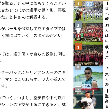
置を取る。真ん中に落ちてくることが
【
1
目
に合わせてほかの選手が動く形。再現
べ
った」と林さんは解説する。
崎
「
J
2
がボールを保持して崩すタイプでは
て
人
早く前に出ていく」スタイルだとい
は
に
と
秋
3
リ
ては、選手個々が自らの役割に関し
ズ
る。
4
を
「
ンターバックふたりとアンカーのスキ
気
ツーマンにこだわらず、３人が並んで
く
浴
ます」
5
太
【
ァ
聖
ていく。つまり、堂安律や中村敬斗
高
ジションの役割が明確にできると、林
る