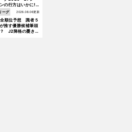
ンの行方はいかに!?
５人の識者が全順位
リーグ
2026.08.06更新
大胆予想
1全順位予想 識者５
が推す優勝候補筆頭
？ J2降格の憂き目
遭いそうな３クラブ
前
は？
へ