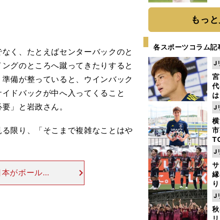
ト
く
もっと
各スポーツコラム記
でなく、たとえばセンターバックのと
J
イングのところへ蹴ってきたりすると
宮
う準備が整っていると、ウインバック
代
サイドバックが中へ入ってくること
は
が
必要」と岩政さん。
J
日
横
た
る限り、「そこまで複雑なことはや
市
T
K
J
級
サ
ャ
日本がボールを
縁
1で守りを固めて
り
開
滞するイメージ
J
見
秋
リ