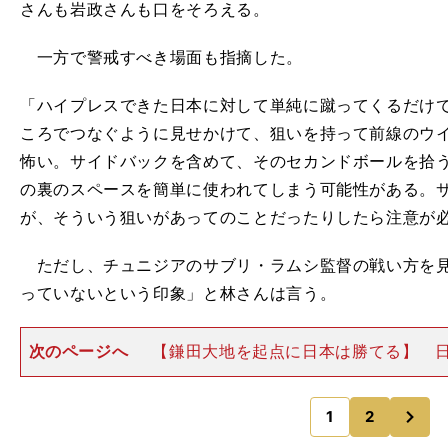
さんも岩政さんも口をそろえる。
一方で警戒すべき場面も指摘した。
「ハイプレスできた日本に対して単純に蹴ってくるだけ
ころでつなぐように見せかけて、狙いを持って前線のウ
怖い。サイドバックを含めて、そのセカンドボールを拾
の裏のスペースを簡単に使われてしまう可能性がある。
が、そういう狙いがあってのことだったりしたら注意が
ただし、チュニジアのサブリ・ラムシ監督の戦い方を見
っていないという印象」と林さんは言う。
次のページへ
【鎌田大地を起点に日本は勝てる】 
保持する時間が長くなった場合、相手は4-4-2や4-5-
くる可能性が高い。それでも、岩政さんは、「日本が停
次
はあまりない」
1
2
のページへ