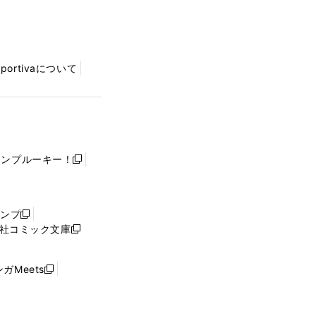
Sportivaについて
ャンプルーキー！
新
し
い
ウ
ャンプ
新
ィ
社コミック文庫
し
新
ン
い
し
ド
ウ
い
ウ
ガMeets
新
ィ
ウ
で
し
ン
ィ
開
い
ド
ン
く