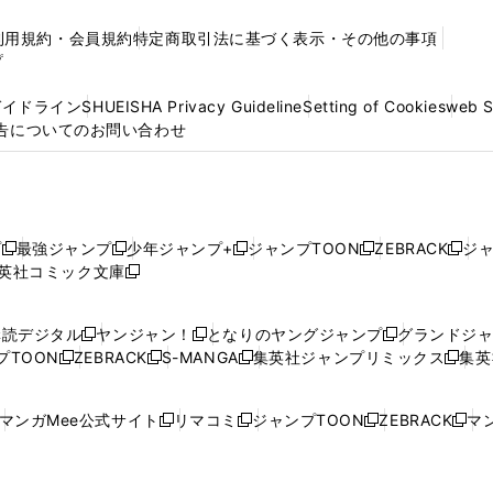
利用規約・会員規約
特定商取引法に基づく表示・その他の事項
プ
ガイドライン
SHUEISHA Privacy Guideline
Setting of Cookies
web 
告についてのお問い合わせ
プ
最強ジャンプ
少年ジャンプ+
ジャンプTOON
ZEBRACK
ジ
新
新
新
新
新
英社コミック文庫
し
新
し
し
し
し
い
い
し
い
い
い
ウ
ウ
い
ウ
ウ
ウ
購読デジタル
ヤンジャン！
となりのヤングジャンプ
グランドジ
新
新
新
ィ
ィ
ウ
ィ
ィ
ィ
プTOON
ZEBRACK
S-MANGA
集英社ジャンプリミックス
集英
新
し
新
し
新
し
新
ン
ン
ィ
ン
ン
ン
し
い
し
い
し
い
し
ド
ド
ン
ド
ド
ド
い
ウ
い
ウ
い
ウ
い
ウ
ウ
ド
ウ
ウ
ウ
マンガMee公式サイト
リマコミ
ジャンプTOON
ZEBRACK
マン
新
新
新
新
ウ
ィ
ウ
ィ
ウ
ィ
ウ
で
で
ウ
で
で
で
し
し
し
し
し
ィ
ン
ィ
ン
ィ
ン
ィ
開
開
で
開
開
開
い
い
い
い
い
ン
ド
ン
ド
ン
ド
ン
く
く
開
く
く
く