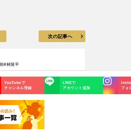
次の記事へ
樹
#林陵平
Instagra
LINE
YouTubeで
LINEで
Inst
m
チャンネル登録
アカウント追加
フォ