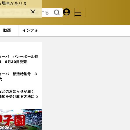
る場合がありま
マイペ
閉じ
検索
メニュ
ー
る
す
ジ
る
動画
インフォ
田大地がいれば安心」
ィーバ バレーボール特
.4 6月30日発売
ィーバ 部活特集号 3
売
などのお知らせが届く
通知を受け取る方法につ