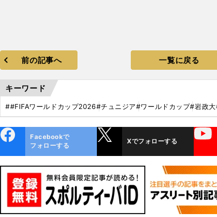
前の記事へ
一覧に戻る
キーワード
##FIFAワールドカップ2026
#チュニジア
#ワールドカップ
#岩政大
ebo
X
YouTube
Facebookで
Xでフォローする
ok
フォローする