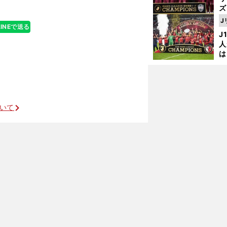
ズ
J
LINEで送る
を
J
人
は
に
と
年後に出てきたエピソード
ついて