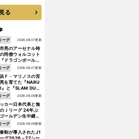
 それでもプロではな
大学進学を選ぶ理由
見る
事
リーグ
2026.08.07更新
市亮のアーセナル時
の同僚ウォルコット
『ドラゴンボール』
大好き ポドルスキは
リーグ
2026.08.07更新
向小次郎に憧れてい
浜Ｆ・マリノスの宮
亮を育てた『NARU
O』と『SLAM DUN
』 中京大中京の同
リーグ
2026.08.06更新
生・木原龍一は"ジ
ッカー日本代表と無
ンプ係"だった
のＪリーグ 24年ぶ
ゴールデン生中継の
幕戦でヘタな試合は
リーグ
2026.08.06更新
せられない
春制が導入されたJ1
ーグ2026－27シー