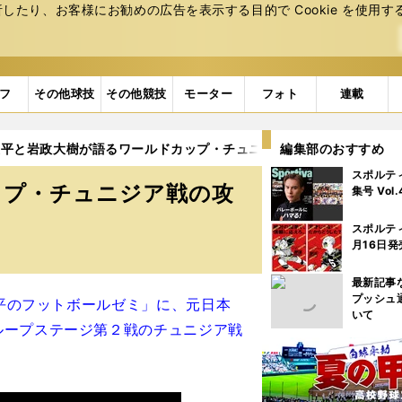
たり、お客様にお勧めの広告を表⽰する⽬的で Cookie を使⽤す
フ
その他球技
その他競技
モーター
フォト
連載
陵平と岩政大樹が語るワールドカップ・チュニジア戦の攻略法「鎌
編集部のおすすめ
スポルテ
ップ・チュニジア戦の攻
集号 Vol
スポルテ
月16日発
最新記事
プッシュ
陵平のフットボールゼミ」に、元日本
いて
ループステージ第２戦のチュニジア戦