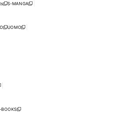
ウ
ウ
ド
s
S-MANGA
新
新
ィ
で
ウ
し
し
ン
開
で
い
い
ド
く
開
ウ
ウ
ウ
NO
UOMO
く
新
新
ィ
ィ
で
し
し
ン
ン
開
い
い
ド
ド
く
ウ
ウ
ウ
ウ
ィ
ィ
で
で
ン
ン
開
開
ド
ド
く
く
ウ
ウ
で
で
開
開
く
く
し
い
ウ
j-BOOKS
新
ィ
し
ン
い
ド
ウ
ウ
ィ