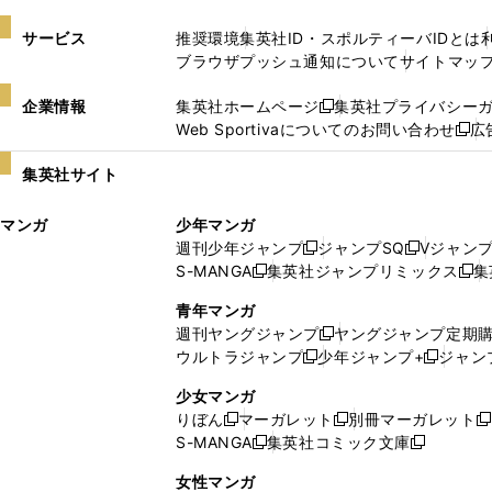
サービス
推奨環境
集英社ID・スポルティーバIDとは
ブラウザプッシュ通知について
サイトマッ
企業情報
集英社ホームページ
集英社プライバシー
新
Web Sportivaについてのお問い合わせ
広
し
新
い
し
集英社サイト
ウ
い
ィ
ウ
マンガ
少年マンガ
ン
ィ
週刊少年ジャンプ
ジャンプSQ
Vジャン
ド
ン
新
新
S-MANGA
集英社ジャンプリミックス
集
ウ
ド
新
し
し
新
で
ウ
し
い
い
し
青年マンガ
開
で
い
ウ
ウ
い
週刊ヤングジャンプ
ヤングジャンプ定期
新
く
開
ウ
ィ
ィ
ウ
ウルトラジャンプ
少年ジャンプ+
ジャン
新
し
新
く
ィ
ン
ン
ィ
し
い
し
ン
ド
ド
ン
少女マンガ
い
ウ
い
ド
ウ
ウ
ド
りぼん
マーガレット
別冊マーガレット
新
新
新
ウ
ィ
ウ
ウ
で
で
ウ
S-MANGA
集英社コミック文庫
し
新
し
新
ィ
ン
ィ
で
開
開
で
い
し
い
し
ン
ド
ン
女性マンガ
開
く
く
開