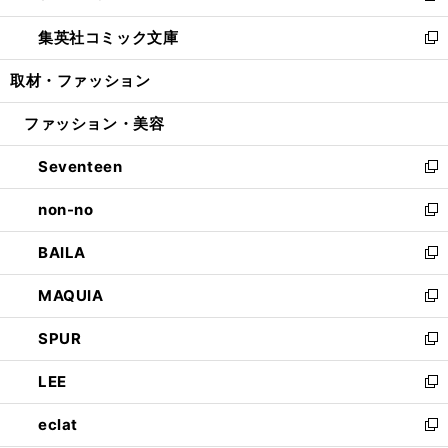
開
ウ
ン
ウ
し
集英社コミック文庫
く
で
ド
ィ
い
新
開
ウ
ン
ウ
し
取材・ファッション
く
で
ド
ィ
い
開
ウ
ン
ウ
ファッション・美容
く
で
ド
ィ
開
ウ
ン
Seventeen
く
で
ド
新
開
ウ
し
non-no
く
で
い
新
開
ウ
し
BAILA
く
ィ
い
新
ン
ウ
し
MAQUIA
ド
ィ
い
新
ウ
ン
ウ
し
SPUR
で
ド
ィ
い
新
開
ウ
ン
ウ
し
LEE
く
で
ド
ィ
い
新
開
ウ
ン
ウ
し
eclat
く
で
ド
ィ
い
新
開
ウ
ン