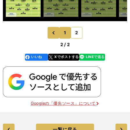
1
2
のページへ
前
2 / 2
いいね
Xでポストする
LINEで送る
line
faceboo
x
k
Googleの「優先ソース」について
一覧に戻る