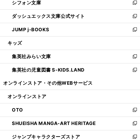
シフォン文庫
く
で
ィ
い
新
開
ン
ウ
し
ダッシュエックス文庫公式サイト
く
ド
ィ
い
新
ウ
ン
ウ
し
JUMP j-BOOKS
で
ド
ィ
い
新
開
ウ
ン
ウ
し
キッズ
く
で
ド
ィ
い
開
ウ
ン
ウ
集英社みらい文庫
く
で
ド
ィ
新
開
ウ
ン
し
集英社の児童図書 S-KIDS.LAND
く
で
ド
い
新
開
ウ
ウ
し
オンラインストア・
その他WEBサービス
く
で
ィ
い
開
ン
ウ
オンラインストア
く
ド
ィ
ウ
ン
OTO
で
ド
新
開
ウ
し
SHUEISHA MANGA-ART HERITAGE
く
で
い
新
開
ウ
し
ジャンプキャラクターズストア
く
ィ
い
新