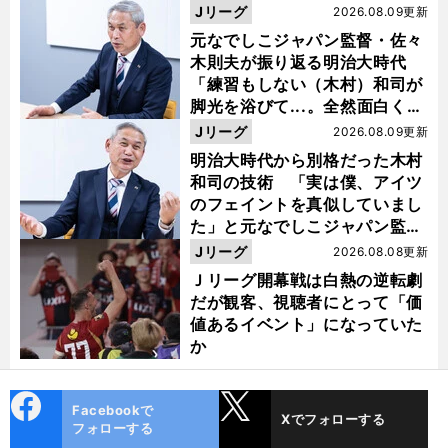
Jリーグ
2026.08.09更新
元なでしこジャパン監督・佐々
木則夫が振り返る明治大時代
「練習もしない（木村）和司が
脚光を浴びて...。全然面白くな
い４年間でした」
Jリーグ
2026.08.09更新
明治大時代から別格だった木村
和司の技術 「実は僕、アイツ
のフェイントを真似していまし
た」と元なでしこジャパン監
督・佐々木則夫
Jリーグ
2026.08.08更新
Ｊリーグ開幕戦は白熱の逆転劇
だが観客、視聴者にとって「価
値あるイベント」になっていた
か
cebo
X
Facebookで
Xでフォローする
ok
フォローする