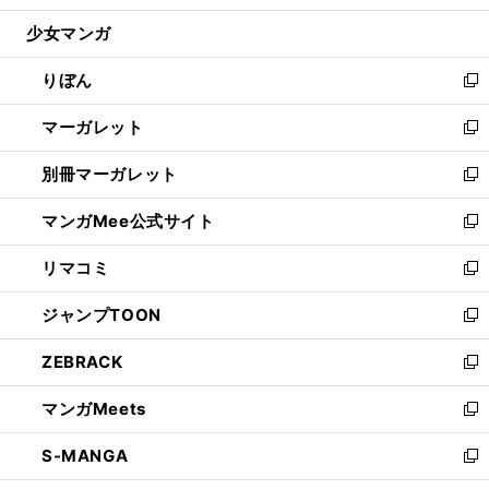
開
ウ
ン
ウ
し
少女マンガ
く
で
ド
ィ
い
開
ウ
ン
ウ
りぼん
く
で
ド
ィ
新
開
ウ
ン
し
マーガレット
く
で
ド
い
新
開
ウ
ウ
し
別冊マーガレット
く
で
ィ
い
新
開
ン
ウ
し
マンガMee公式サイト
く
ド
ィ
い
新
ウ
ン
ウ
し
リマコミ
で
ド
ィ
い
新
開
ウ
ン
ウ
し
ジャンプTOON
く
で
ド
ィ
い
新
開
ウ
ン
ウ
し
ZEBRACK
く
で
ド
ィ
い
新
開
ウ
ン
ウ
し
マンガMeets
く
で
ド
ィ
い
新
開
ウ
ン
ウ
し
S-MANGA
く
で
ド
ィ
い
新
開
ウ
ン
ウ
し