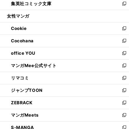
集英社コミック文庫
く
で
ド
ィ
い
新
開
ウ
ン
ウ
し
女性マンガ
く
で
ド
ィ
い
開
ウ
ン
ウ
Cookie
く
で
ド
ィ
新
開
ウ
ン
し
Cocohana
く
で
ド
い
新
開
ウ
ウ
し
office YOU
く
で
ィ
い
新
開
ン
ウ
し
マンガMee公式サイト
く
ド
ィ
い
新
ウ
ン
ウ
し
リマコミ
で
ド
ィ
い
新
開
ウ
ン
ウ
し
ジャンプTOON
く
で
ド
ィ
い
新
開
ウ
ン
ウ
し
ZEBRACK
く
で
ド
ィ
い
新
開
ウ
ン
ウ
し
マンガMeets
く
で
ド
ィ
い
新
開
ウ
ン
ウ
し
S-MANGA
く
で
ド
ィ
い
新