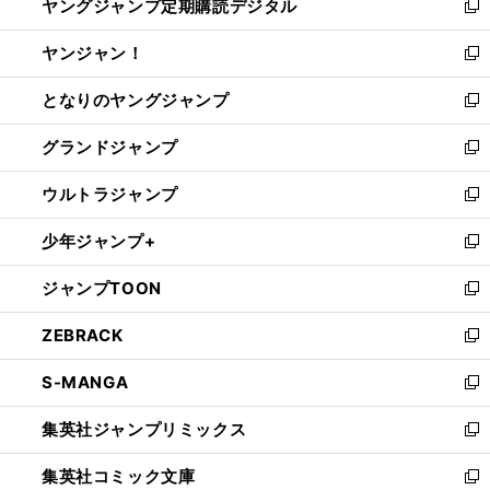
ヤングジャンプ定期購読デジタル
く
で
ド
い
新
開
ウ
ウ
し
ヤンジャン！
く
で
ィ
い
新
開
ン
ウ
し
となりのヤングジャンプ
く
ド
ィ
い
新
ウ
ン
ウ
し
グランドジャンプ
で
ド
ィ
い
新
開
ウ
ン
ウ
し
ウルトラジャンプ
く
で
ド
ィ
い
新
開
ウ
ン
ウ
し
少年ジャンプ+
く
で
ド
ィ
い
新
開
ウ
ン
ウ
し
ジャンプTOON
く
で
ド
ィ
い
新
開
ウ
ン
ウ
し
ZEBRACK
く
で
ド
ィ
い
新
開
ウ
ン
ウ
し
S-MANGA
く
で
ド
ィ
い
新
開
ウ
ン
ウ
し
集英社ジャンプリミックス
く
で
ド
ィ
い
新
開
ウ
ン
ウ
し
集英社コミック文庫
く
で
ド
ィ
い
新