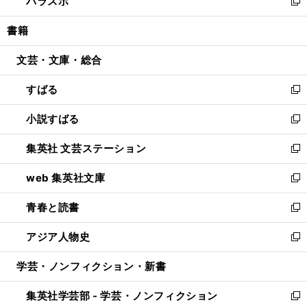
パラスポ
で
ド
ィ
い
新
開
ウ
ン
ウ
し
書籍
く
で
ド
ィ
い
開
ウ
ン
ウ
文芸・文庫・総合
く
で
ド
ィ
開
ウ
ン
すばる
く
で
ド
新
開
ウ
し
小説すばる
く
で
い
新
開
ウ
し
集英社 文芸ステーション
く
ィ
い
新
ン
ウ
し
web 集英社文庫
ド
ィ
い
新
ウ
ン
ウ
し
青春と読書
で
ド
ィ
い
新
開
ウ
ン
ウ
し
アジア人物史
く
で
ド
ィ
い
新
開
ウ
ン
ウ
し
学芸・ノンフィクション・新書
く
で
ド
ィ
い
開
ウ
ン
ウ
集英社学芸部 - 学芸・ノンフィクション
く
で
ド
ィ
新