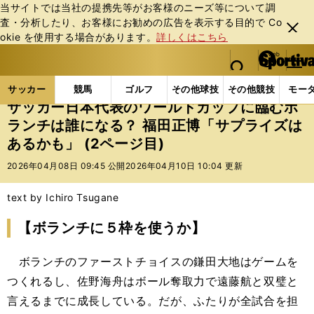
当サイトでは当社の提携先等がお客様のニーズ等について調
査・分析したり、お客様にお勧めの広告を表⽰する⽬的で Co
閉じ
okie を使⽤する場合があります。
詳しくはこちら
る
マイペ
web Sportiva (webスポルティーバ)
検索
メニュ
we
ー
サッカーの記事一覧
サッカー代表
日本代表
サ
b
ジ
サッカー
競馬
ゴルフ
その他球技
その他競技
モー
ス
サッカー日本代表のワールドカップに臨むボ
ポ
ランチは誰になる？ 福田正博「サプライズは
ル
あるかも」 (2ページ目)
テ
ィ
2026年04月08日 09:45 公開
2026年04月10日 10:04 更新
ー
バ
text by Ichiro Tsugane
【ボランチに５枠を使うか】
ボランチのファーストチョイスの鎌田大地はゲームを
つくれるし、佐野海舟はボール奪取力で遠藤航と双璧と
言えるまでに成長している。だが、ふたりが全試合を担