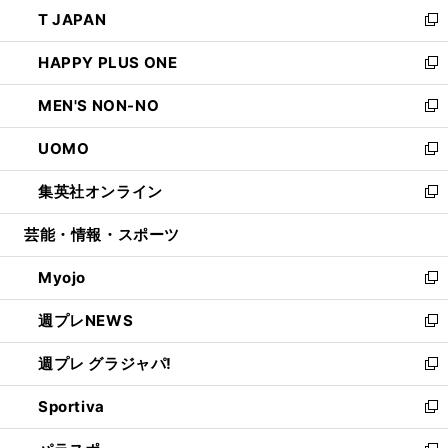
ウ
し
T JAPAN
く
で
ド
ィ
い
新
開
ウ
ン
ウ
し
HAPPY PLUS ONE
く
で
ド
ィ
い
新
開
ウ
ン
ウ
し
MEN'S NON-NO
く
で
ド
ィ
い
新
開
ウ
ン
ウ
し
UOMO
く
で
ド
ィ
い
新
開
ウ
ン
ウ
し
集英社オンライン
く
で
ド
ィ
い
新
開
ウ
ン
ウ
し
芸能・情報・スポーツ
く
で
ド
ィ
い
開
ウ
ン
ウ
Myojo
く
で
ド
ィ
新
開
ウ
ン
し
週プレNEWS
く
で
ド
い
新
開
ウ
ウ
し
週プレ グラジャパ!
く
で
ィ
い
新
開
ン
ウ
し
Sportiva
く
ド
ィ
い
新
ウ
ン
ウ
し