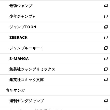
ン
ウ
し
最強ジャンプ
ド
ィ
い
新
ウ
ン
ウ
し
少年ジャンプ+
で
ド
ィ
い
新
開
ウ
ン
ウ
し
ジャンプTOON
く
で
ド
ィ
い
新
開
ウ
ン
ウ
し
ZEBRACK
く
で
ド
ィ
い
新
開
ウ
ン
ウ
し
ジャンプルーキー！
く
で
ド
ィ
い
新
開
ウ
ン
ウ
し
S-MANGA
く
で
ド
ィ
い
新
開
ウ
ン
ウ
し
集英社ジャンプリミックス
く
で
ド
ィ
い
新
開
ウ
ン
ウ
し
集英社コミック文庫
く
で
ド
ィ
い
新
開
ウ
ン
ウ
し
青年マンガ
く
で
ド
ィ
い
開
ウ
ン
ウ
週刊ヤングジャンプ
く
で
ド
ィ
新
開
ウ
ン
し