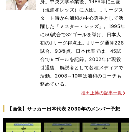
身。中央大学卒業後、1989年に三菱
（現浦和レッズ）に入団。Ｊリーグス
タート時から浦和の中心選手として活
躍した「ミスター・レッズ」。1995年
に50試合で32ゴールを挙げ、日本人
初のJリーグ得点王。Jリーグ通算228
試合、93得点。日本代表では、45試
合で９ゴールを記録。2002年に現役
引退後、解説者として各種メディアで
活動。2008～10年は浦和のコーチも
務めている。
福田正博の記事一覧
【画像】サッカー日本代表 2030年のメンバー予想