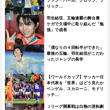
ファン・ハール、クロップ、フ
リック...
羽生結弦、五輪連覇の舞台裏
2
ケガで欠場中に取り組んだ「勉
強」で成長
「僕なりの４回転半ができた」
3
最後の五輪、羽生結弦がこだわ
ったジャンプの美学
4
【ワールドカップ】サッカー日
本代表を「世界」はどう見たか
ベンゲル、スカローニ、モドリ
ッチ...
5
Ｊリーグ開幕戦は白熱の逆転劇