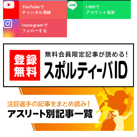
uTube
LINE
YouTubeで
LINEで
チャンネル登録
アカウント追加
stagra
Instagramで
m
フォローする