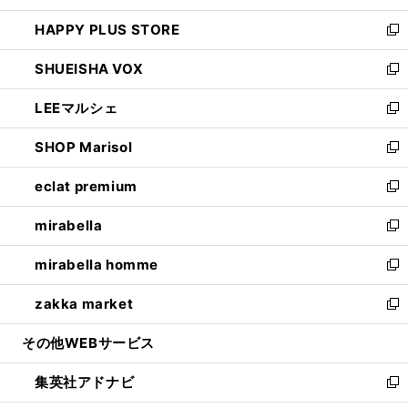
ン
ウ
し
HAPPY PLUS STORE
ド
ィ
い
新
ウ
ン
ウ
し
SHUEISHA VOX
で
ド
ィ
い
新
開
ウ
ン
ウ
し
LEEマルシェ
く
で
ド
ィ
い
新
開
ウ
ン
ウ
し
SHOP Marisol
く
で
ド
ィ
い
新
開
ウ
ン
ウ
し
eclat premium
く
で
ド
ィ
い
新
開
ウ
ン
ウ
し
mirabella
く
で
ド
ィ
い
新
開
ウ
ン
ウ
し
mirabella homme
く
で
ド
ィ
い
新
開
ウ
ン
ウ
し
zakka market
く
で
ド
ィ
い
新
開
ウ
ン
ウ
し
その他WEBサービス
く
で
ド
ィ
い
開
ウ
ン
ウ
集英社アドナビ
く
で
ド
ィ
新
開
ウ
ン
し