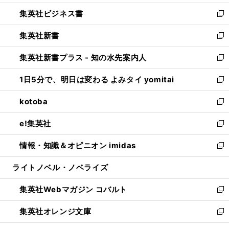
開
ウ
ン
し
集英社ビジネス書
く
で
ド
い
新
開
ウ
ウ
し
集英社新書
く
で
ィ
い
新
開
ン
ウ
し
集英社新書プラス - 知の水先案内人
く
ド
ィ
い
新
ウ
ン
ウ
し
1日5分で、明日は変わる よみタイ yomitai
で
ド
ィ
い
新
開
ウ
ン
ウ
し
kotoba
く
で
ド
ィ
い
新
開
ウ
ン
ウ
し
e!集英社
く
で
ド
ィ
い
新
開
ウ
ン
ウ
し
情報・知識＆オピニオン imidas
く
で
ド
ィ
い
新
開
ウ
ン
ウ
し
ライトノベル・ノベライズ
く
で
ド
ィ
い
開
ウ
ン
ウ
集英社Webマガジン コバルト
く
で
ド
ィ
新
開
ウ
ン
し
集英社オレンジ文庫
く
で
ド
い
新
開
ウ
ウ
し