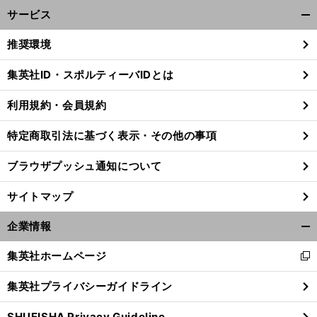
サービス
開
く/
推奨環境
閉
じ
集英社ID・スポルティーバIDとは
る
利用規約・会員規約
サ
大
」
ッカー日本代表はワールドカップに向けて「
きな収穫があった
福田正博が感じたチームの進化
特定商取引法に基づく表示・その他の事項
ブラウザプッシュ通知について
サイトマップ
企業情報
開
く/
集英社ホームページ
新
閉
し
じ
集英社プライバシーガイドライン
い
る
ウ
SHUEISHA Privacy Guideline