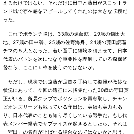
えるわけではない。それだけに田中と藤田がスコットラ
ンド戦で存在感をアピールしてくれたのは大きな収穫だ
った。
これでボランチ陣は、33歳の遠藤航、29歳の鎌田大
地、27歳の田中碧、25歳の佐野海舟、24歳の藤田譲瑠
チマの５人となった。若い選手に経験を積ませて、日本
代表のバトンを次につなぐ重要性を理解している森保監
督なら、ここに５枠を使うのではないか。
ただし、現状では遠藤が足首を手術して復帰が微妙な
状況にあって、今回の遠征に未招集だった30歳の守田英
正がいる。所属クラブでポジションを再奪取し、チャン
ピオンズリーグも戦っている守田は、実績も実力もあ
り、日本代表のことも知り尽くしている選手だ。もし代
表メンバー発表でサプライズが起きるとしたら、それは
「守田」の名前が呼ばれる場合なのではないかと思う。