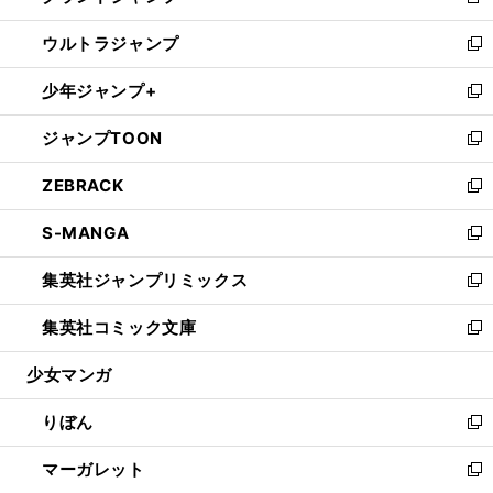
新
開
ウ
ン
ウ
し
ウルトラジャンプ
く
で
ド
ィ
い
新
開
ウ
ン
ウ
し
少年ジャンプ+
く
で
ド
ィ
い
新
開
ウ
ン
ウ
し
ジャンプTOON
く
で
ド
ィ
い
新
開
ウ
ン
ウ
し
ZEBRACK
く
で
ド
ィ
い
新
開
ウ
ン
ウ
し
S-MANGA
く
で
ド
ィ
い
新
開
ウ
ン
ウ
し
集英社ジャンプリミックス
く
で
ド
ィ
い
新
開
ウ
ン
ウ
し
集英社コミック文庫
く
で
ド
ィ
い
新
開
ウ
ン
ウ
し
少女マンガ
く
で
ド
ィ
い
開
ウ
ン
ウ
りぼん
く
で
ド
ィ
新
開
ウ
ン
し
マーガレット
く
で
ド
い
新
開