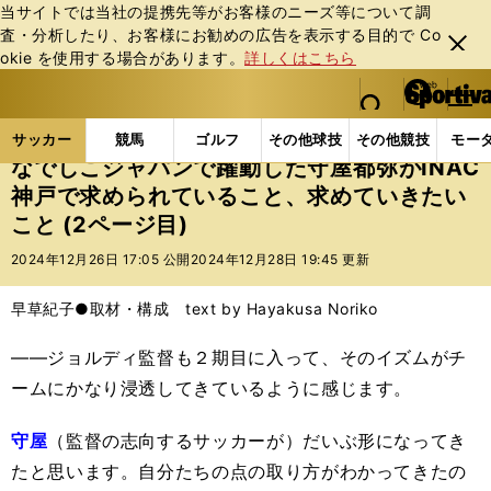
当サイトでは当社の提携先等がお客様のニーズ等について調
査・分析したり、お客様にお勧めの広告を表⽰する⽬的で Co
閉じ
okie を使⽤する場合があります。
詳しくはこちら
る
マイペ
web Sportiva (webスポルティーバ)
検索
メニュ
we
ー
サッカーの記事一覧
サッカー代表
なでしこジャパ
b
ジ
サッカー
競馬
ゴルフ
その他球技
その他競技
モー
ス
なでしこジャパンで躍動した守屋都弥がINAC
ポ
神戸で求められていること、求めていきたい
ル
こと (2ページ目)
テ
ィ
2024年12月26日 17:05 公開
2024年12月28日 19:45 更新
ー
バ
早草紀子●取材・構成 text by Hayakusa Noriko
――ジョルディ監督も２期目に入って、そのイズムがチ
ームにかなり浸透してきているように感じます。
守屋
（監督の志向するサッカーが）だいぶ形になってき
たと思います。自分たちの点の取り方がわかってきたの