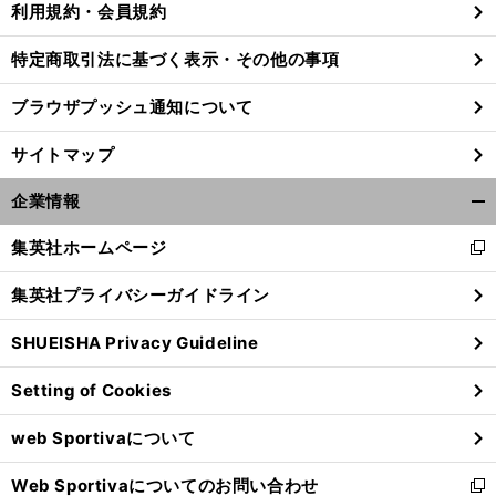
利用規約・会員規約
特定商取引法に基づく表示・その他の事項
前
ブラウザプッシュ通知について
へ
サイトマップ
企業情報
開
く/
集英社ホームページ
新
閉
し
じ
集英社プライバシーガイドライン
い
る
ウ
SHUEISHA Privacy Guideline
ィ
ン
Setting of Cookies
ド
ウ
web Sportivaについて
で
開
Web Sportivaについてのお問い合わせ
く
新