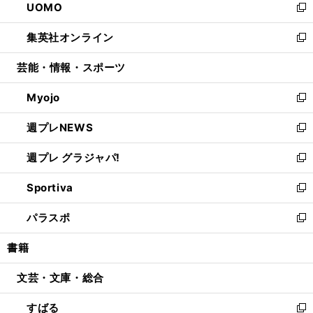
UOMO
く
で
ド
ィ
い
新
開
ウ
ン
ウ
し
集英社オンライン
く
で
ド
ィ
い
新
開
ウ
ン
ウ
し
芸能・情報・スポーツ
く
で
ド
ィ
い
開
ウ
ン
ウ
Myojo
く
で
ド
ィ
新
開
ウ
ン
し
週プレNEWS
く
で
ド
い
新
開
ウ
ウ
し
週プレ グラジャパ!
く
で
ィ
い
新
開
ン
ウ
し
Sportiva
く
ド
ィ
い
新
ウ
ン
ウ
し
パラスポ
で
ド
ィ
い
新
開
ウ
ン
ウ
し
書籍
く
で
ド
ィ
い
開
ウ
ン
ウ
文芸・文庫・総合
く
で
ド
ィ
開
ウ
ン
すばる
く
で
ド
新