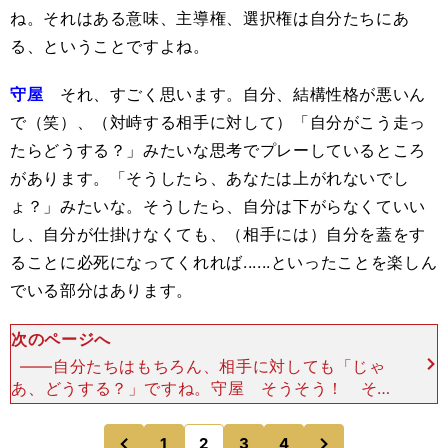
ね。それはある意味、主導権、選択権は自分たちにあ
る、ということですよね。
守屋
それ、すごく思います。自分、結構性格が悪いん
で（笑）、（対峙する相手に対して）「自分がこう走っ
たらどうする？」みたいな思考でプレーしているところ
があります。「そうしたら、あなたは上がれないでし
ょ？」みたいな。そうしたら、自分は下がらなくていい
し、自分が仕掛けなくても、（相手には）自分を蓋をす
ることに必死になってくれれば......といったことを楽しん
でいる部分はあります。
次のページへ
――自分たちはもちろん、相手に対しても「じゃ
あ、どうする？」ですね。守屋 そうそう！ そも
そも自分はドリブルタイプでもないし、パサーでも
ない。だからこそ、どちらにもなれると思っていま
次
1
2
3
4
のページへ
のページへ