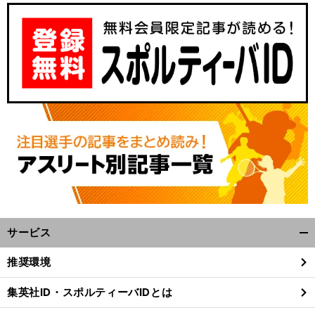
サービス
開
く/
推奨環境
閉
じ
集英社ID・スポルティーバIDとは
る