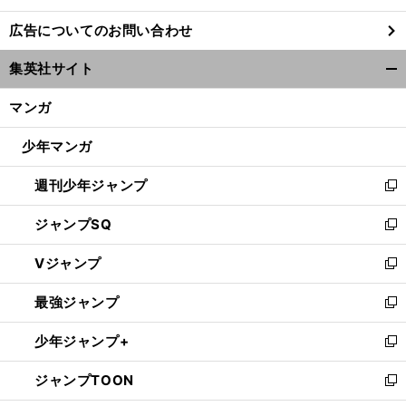
し
広告についてのお問い合わせ
い
ウ
集英社サイト
ィ
開
ン
く/
マンガ
ド
閉
ウ
じ
少年マンガ
で
る
開
週刊少年ジャンプ
く
新
し
ジャンプSQ
い
新
ウ
し
Vジャンプ
ィ
い
新
ン
ウ
し
最強ジャンプ
ド
ィ
い
新
ウ
ン
ウ
し
少年ジャンプ+
で
ド
ィ
い
新
開
ウ
ン
ウ
し
ジャンプTOON
く
で
ド
ィ
い
新
開
ウ
ン
ウ
し