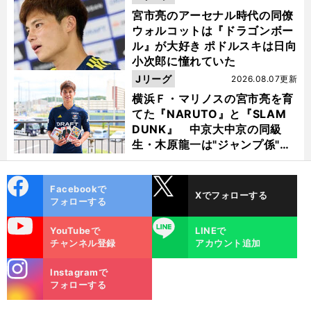
宮市亮のアーセナル時代の同僚
ウォルコットは『ドラゴンボー
ル』が大好き ポドルスキは日向
小次郎に憧れていた
Jリーグ
2026.08.07更新
横浜Ｆ・マリノスの宮市亮を育
てた『NARUTO』と『SLAM
DUNK』 中京大中京の同級
生・木原龍一は"ジャンプ係"だ
った
cebo
X
Facebookで
Xでフォローする
ok
フォローする
uTube
LINE
YouTubeで
LINEで
チャンネル登録
アカウント追加
stagra
Instagramで
m
フォローする