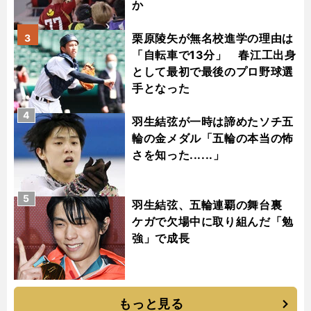
か
栗原陵矢が無名校進学の理由は
3
「自転車で13分」 春江工出身
として最初で最後のプロ野球選
手となった
4
羽生結弦が一時は諦めたソチ五
輪の金メダル「五輪の本当の怖
さを知った......」
5
羽生結弦、五輪連覇の舞台裏
ケガで欠場中に取り組んだ「勉
強」で成長
もっと見る