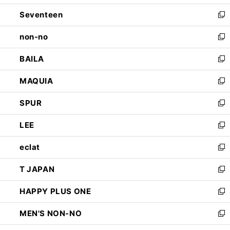
開
ウ
ン
Seventeen
く
で
ド
新
開
ウ
し
non-no
く
で
い
新
開
ウ
し
BAILA
く
ィ
い
新
ン
ウ
し
MAQUIA
ド
ィ
い
新
ウ
ン
ウ
し
SPUR
で
ド
ィ
い
新
開
ウ
ン
ウ
し
LEE
く
で
ド
ィ
い
新
開
ウ
ン
ウ
し
eclat
く
で
ド
ィ
い
新
開
ウ
ン
ウ
し
T JAPAN
く
で
ド
ィ
い
新
開
ウ
ン
ウ
し
HAPPY PLUS ONE
く
で
ド
ィ
い
新
開
ウ
ン
ウ
し
MEN'S NON-NO
く
で
ド
ィ
い
新
開
ウ
ン
ウ
し