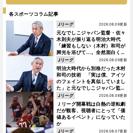
各スポーツコラム記事
Jリーグ
2026.08.09更新
元なでしこジャパン監督・佐々
木則夫が振り返る明治大時代
「練習もしない（木村）和司が
脚光を浴びて...。全然面白くな
い４年間でした」
Jリーグ
2026.08.09更新
明治大時代から別格だった木村
和司の技術 「実は僕、アイツ
のフェイントを真似していまし
た」と元なでしこジャパン監
督・佐々木則夫
Jリーグ
2026.08.08更新
Ｊリーグ開幕戦は白熱の逆転劇
だが観客、視聴者にとって「価
値あるイベント」になっていた
か
Jリーグ
2026.08.07更新