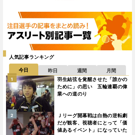
人気記事ランキング
今日
昨日
週間
月間
羽生結弦を覚醒させた「誰かの
1
ために」の思い 五輪連覇の偉
業への道のり
Ｊリーグ開幕戦は白熱の逆転劇
2
だが観客、視聴者にとって「価
値あるイベント」になっていた