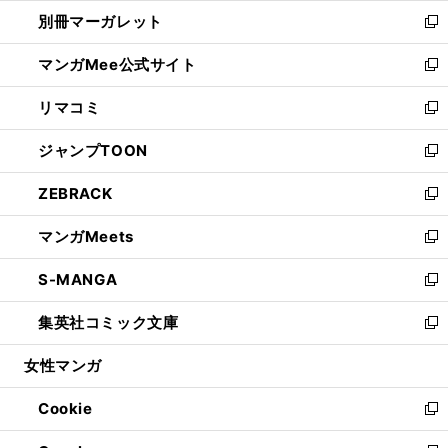
ウ
ウ
し
別冊マーガレット
く
で
ィ
い
新
開
ン
ウ
し
マンガMee公式サイト
く
ド
ィ
い
新
ウ
ン
ウ
し
リマコミ
で
ド
ィ
い
新
開
ウ
ン
ウ
し
ジャンプTOON
く
で
ド
ィ
い
新
開
ウ
ン
ウ
し
ZEBRACK
く
で
ド
ィ
い
新
開
ウ
ン
ウ
し
マンガMeets
く
で
ド
ィ
い
新
開
ウ
ン
ウ
し
S-MANGA
く
で
ド
ィ
い
新
開
ウ
ン
ウ
し
集英社コミック文庫
く
で
ド
ィ
い
新
開
ウ
ン
ウ
し
女性マンガ
く
で
ド
ィ
い
開
ウ
ン
ウ
Cookie
く
で
ド
ィ
新
開
ウ
ン
し