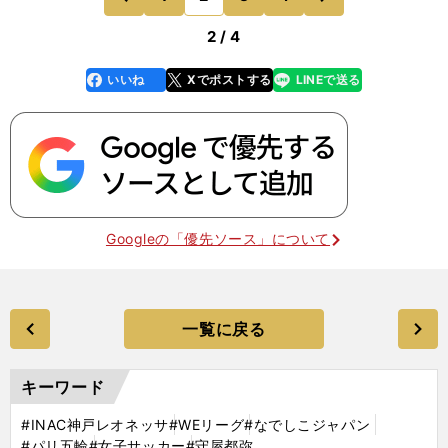
す。ドリブルで仕
前
2 / 4
いいね
Xでポストする
LINEで送る
line
faceboo
x
k
Googleの「優先ソース」について
一覧に戻る
キーワード
#INAC神戸レオネッサ
#WEリーグ
#なでしこジャパン
#パリ五輪
#女子サッカー
#守屋都弥