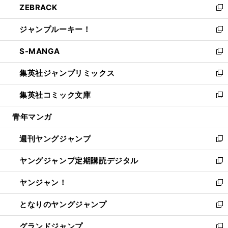
ZEBRACK
く
で
ド
ィ
い
新
開
ウ
ン
ウ
し
ジャンプルーキー！
く
で
ド
ィ
い
新
開
ウ
ン
ウ
し
S-MANGA
く
で
ド
ィ
い
新
開
ウ
ン
ウ
し
集英社ジャンプリミックス
く
で
ド
ィ
い
新
開
ウ
ン
ウ
し
集英社コミック文庫
く
で
ド
ィ
い
新
開
ウ
ン
ウ
し
青年マンガ
く
で
ド
ィ
い
開
ウ
ン
ウ
週刊ヤングジャンプ
く
で
ド
ィ
新
開
ウ
ン
し
ヤングジャンプ定期購読デジタル
く
で
ド
い
新
開
ウ
ウ
し
ヤンジャン！
く
で
ィ
い
新
開
ン
ウ
し
となりのヤングジャンプ
く
ド
ィ
い
新
ウ
ン
ウ
し
グランドジャンプ
で
ド
ィ
い