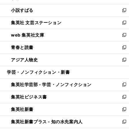
開
ウ
し
小説すばる
く
で
い
新
開
ウ
し
集英社 文芸ステーション
く
ィ
い
新
ン
ウ
し
web 集英社文庫
ド
ィ
い
新
ウ
ン
ウ
し
青春と読書
で
ド
ィ
い
新
開
ウ
ン
ウ
し
アジア人物史
く
で
ド
ィ
い
新
開
ウ
ン
ウ
し
学芸・ノンフィクション・新書
く
で
ド
ィ
い
開
ウ
ン
ウ
集英社学芸部 - 学芸・ノンフィクション
く
で
ド
ィ
新
開
ウ
ン
し
集英社ビジネス書
く
で
ド
い
新
開
ウ
ウ
し
集英社新書
く
で
ィ
い
新
開
ン
ウ
し
集英社新書プラス - 知の水先案内人
く
ド
ィ
い
新
ウ
ン
ウ
し