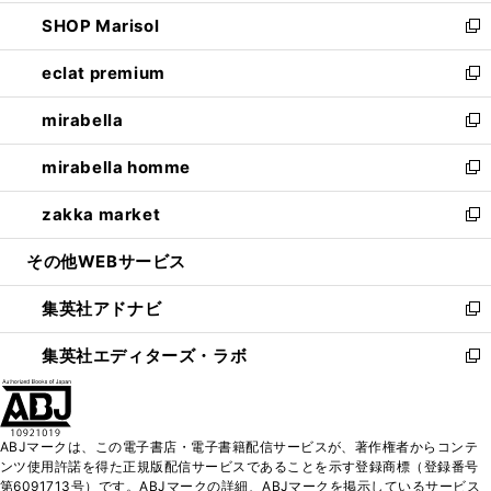
開
ウ
ン
ウ
し
SHOP Marisol
く
で
ド
ィ
い
新
開
ウ
ン
ウ
し
eclat premium
く
で
ド
ィ
い
新
開
ウ
ン
ウ
し
mirabella
く
で
ド
ィ
い
新
開
ウ
ン
ウ
し
mirabella homme
く
で
ド
ィ
い
新
開
ウ
ン
ウ
し
zakka market
く
で
ド
ィ
い
新
開
ウ
ン
ウ
し
その他WEBサービス
く
で
ド
ィ
い
開
ウ
ン
ウ
集英社アドナビ
く
で
ド
ィ
新
開
ウ
ン
し
集英社エディターズ・ラボ
く
で
ド
い
新
開
ウ
ウ
し
く
で
ィ
い
開
ン
ウ
ABJマークは、この電子書店・電子書籍配信サービスが、著作権者からコンテ
く
ド
ィ
ンツ使用許諾を得た正規版配信サービスであることを示す登録商標（登録番号
ウ
ン
第6091713号）です。ABJマークの詳細、ABJマークを掲示しているサービス