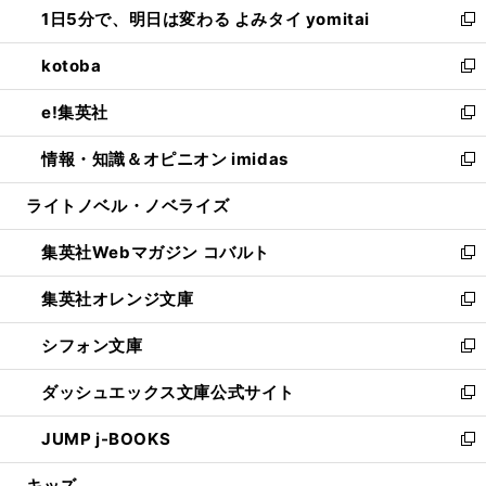
1日5分で、明日は変わる よみタイ yomitai
で
ド
ィ
い
新
開
ウ
ン
ウ
し
kotoba
く
で
ド
ィ
い
新
開
ウ
ン
ウ
し
e!集英社
く
で
ド
ィ
い
新
開
ウ
ン
ウ
し
情報・知識＆オピニオン imidas
く
で
ド
ィ
い
新
開
ウ
ン
ウ
し
ライトノベル・ノベライズ
く
で
ド
ィ
い
開
ウ
ン
ウ
集英社Webマガジン コバルト
く
で
ド
ィ
新
開
ウ
ン
し
集英社オレンジ文庫
く
で
ド
い
新
開
ウ
ウ
し
シフォン文庫
く
で
ィ
い
新
開
ン
ウ
し
ダッシュエックス文庫公式サイト
く
ド
ィ
い
新
ウ
ン
ウ
し
JUMP j-BOOKS
で
ド
ィ
い
新
開
ウ
ン
ウ
し
キッズ
く
で