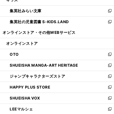
ド
ィ
い
開
ウ
ン
ウ
集英社みらい文庫
く
で
ド
ィ
新
開
ウ
ン
し
集英社の児童図書 S-KIDS.LAND
く
で
ド
い
新
開
ウ
ウ
し
オンラインストア・
その他WEBサービス
く
で
ィ
い
開
ン
ウ
オンラインストア
く
ド
ィ
ウ
ン
OTO
で
ド
新
開
ウ
し
SHUEISHA MANGA-ART HERITAGE
く
で
い
新
開
ウ
し
ジャンプキャラクターズストア
く
ィ
い
新
ン
ウ
し
HAPPY PLUS STORE
ド
ィ
い
新
ウ
ン
ウ
し
SHUEISHA VOX
で
ド
ィ
い
新
開
ウ
ン
ウ
し
LEEマルシェ
く
で
ド
ィ
い
新