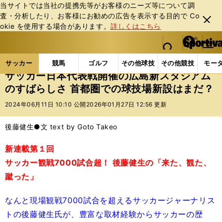
当サイトでは当社の提携先等がお客様のニーズ等について調
査・分析したり、お客様にお勧めの広告を表⽰する⽬的で Co
閉じ
okie を使⽤する場合があります。
詳しくはこちら
る
マイペ
web Sportiva (webスポルティーバ)
検索
メニュ
we
ー
サッカーの記事一覧
サッカー代表
日本代表
サ
b
ジ
サッカー
競馬
ゴルフ
その他球技
その他競技
モー
ス
サッカー日本代表戦開催の広島新スタジアム
ポ
のすばらしさ 首都圏での球技場新設はまだ？
ル
テ
2024年06月11日 10:10 公開
2026年01月27日 12:56 更新
ィ
ー
後藤健生●文 text by Goto Takeo
バ
新連載第１回
サッカー観戦7000試合超！ 後藤健生の「来た、観た、
蹴った」
なんと現場観戦7000試合を超えるサッカージャーナリス
トの後藤健生氏が、豊富な取材経験からサッカーの歴