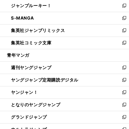
ウ
し
ジャンプルーキー！
く
で
ド
ィ
い
新
開
ウ
ン
ウ
し
S-MANGA
く
で
ド
ィ
い
新
開
ウ
ン
ウ
し
集英社ジャンプリミックス
く
で
ド
ィ
い
新
開
ウ
ン
ウ
し
集英社コミック文庫
く
で
ド
ィ
い
新
開
ウ
ン
ウ
し
青年マンガ
く
で
ド
ィ
い
開
ウ
ン
ウ
週刊ヤングジャンプ
く
で
ド
ィ
新
開
ウ
ン
し
ヤングジャンプ定期購読デジタル
く
で
ド
い
新
開
ウ
ウ
し
ヤンジャン！
く
で
ィ
い
新
開
ン
ウ
し
となりのヤングジャンプ
く
ド
ィ
い
新
ウ
ン
ウ
し
グランドジャンプ
で
ド
ィ
い
新
開
ウ
ン
ウ
し