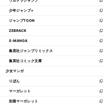
ウルトラジャンプ
く
で
ド
ィ
い
新
開
ウ
ン
ウ
し
少年ジャンプ+
く
で
ド
ィ
い
新
開
ウ
ン
ウ
し
ジャンプTOON
く
で
ド
ィ
い
新
開
ウ
ン
ウ
し
ZEBRACK
く
で
ド
ィ
い
新
開
ウ
ン
ウ
し
S-MANGA
く
で
ド
ィ
い
新
開
ウ
ン
ウ
し
集英社ジャンプリミックス
く
で
ド
ィ
い
新
開
ウ
ン
ウ
し
集英社コミック文庫
く
で
ド
ィ
い
新
開
ウ
ン
ウ
し
少女マンガ
く
で
ド
ィ
い
開
ウ
ン
ウ
りぼん
く
で
ド
ィ
新
開
ウ
ン
し
マーガレット
く
で
ド
い
新
開
ウ
ウ
し
別冊マーガレット
く
で
ィ
い
新