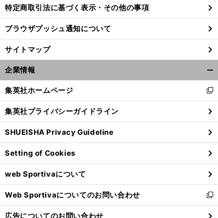
特定商取引法に基づく表示・その他の事項
ブラウザプッシュ通知について
サイトマップ
企業情報
開
く/
集英社ホームページ
新
閉
し
じ
集英社プライバシーガイドライン
い
る
ウ
SHUEISHA Privacy Guideline
ィ
ン
Setting of Cookies
ド
ウ
web Sportivaについて
で
開
Web Sportivaについてのお問い合わせ
く
新
し
広告についてのお問い合わせ
い