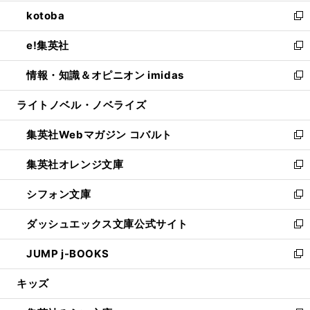
開
ウ
ン
ウ
し
kotoba
く
で
ド
ィ
い
新
開
ウ
ン
ウ
し
e!集英社
く
で
ド
ィ
い
新
開
ウ
ン
ウ
し
情報・知識＆オピニオン imidas
く
で
ド
ィ
い
新
開
ウ
ン
ウ
し
ライトノベル・ノベライズ
く
で
ド
ィ
い
開
ウ
ン
ウ
集英社Webマガジン コバルト
く
で
ド
ィ
新
開
ウ
ン
し
集英社オレンジ文庫
く
で
ド
い
新
開
ウ
ウ
し
シフォン文庫
く
で
ィ
い
新
開
ン
ウ
し
ダッシュエックス文庫公式サイト
く
ド
ィ
い
新
ウ
ン
ウ
し
JUMP j-BOOKS
で
ド
ィ
い
新
開
ウ
ン
ウ
し
キッズ
く
で
ド
ィ
い
開
ウ
ン
ウ