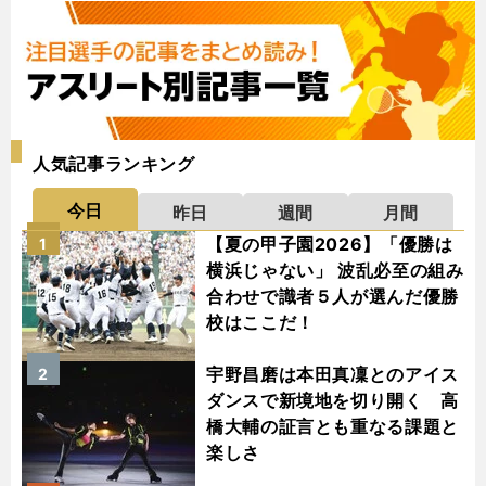
人気記事ランキング
今日
昨日
週間
月間
【夏の甲子園2026】「優勝は
1
横浜じゃない」 波乱必至の組み
合わせで識者５人が選んだ優勝
校はここだ！
宇野昌磨は本田真凜とのアイス
2
ダンスで新境地を切り開く 高
橋大輔の証言とも重なる課題と
楽しさ