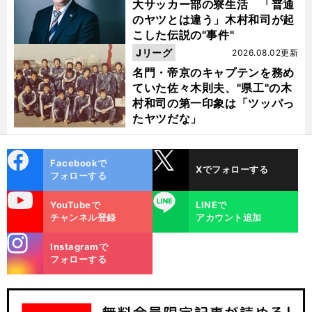
大サッカー部の寮生活 「普通
のヤツとは違う」木村和司が起
こした伝説の"事件"
Jリーグ
2026.08.02更新
名門・帝京のキャプテンを務め
ていた佐々木則夫、"県工"の木
村和司の第一印象は「ツッパっ
たヤツだな」
cebo
X
Facebookで
Xでフォローする
ok
フォローする
uTube
LINE
・
か
」
饒
。
日
、
YouTubeで
LINEで
本代表はなぜシリア戦後半
４バックに戻したのか
大勝したからテスト成功とは限らない
チャンネル登録
アカウント追加
stagra
Instagramで
m
フォローする