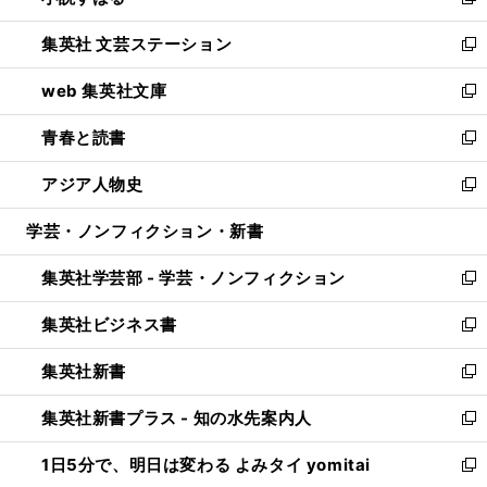
い
新
開
ウ
し
集英社 文芸ステーション
く
ィ
い
新
ン
ウ
し
web 集英社文庫
ド
ィ
い
新
ウ
ン
ウ
し
青春と読書
で
ド
ィ
い
新
開
ウ
ン
ウ
し
アジア人物史
く
で
ド
ィ
い
新
開
ウ
ン
ウ
し
学芸・ノンフィクション・新書
く
で
ド
ィ
い
開
ウ
ン
ウ
集英社学芸部 - 学芸・ノンフィクション
く
で
ド
ィ
新
開
ウ
ン
し
集英社ビジネス書
く
で
ド
い
新
開
ウ
ウ
し
集英社新書
く
で
ィ
い
新
開
ン
ウ
し
集英社新書プラス - 知の水先案内人
く
ド
ィ
い
新
ウ
ン
ウ
し
1日5分で、明日は変わる よみタイ yomitai
で
ド
ィ
い
新