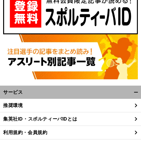
サービス
開
く/
推奨環境
閉
じ
集英社ID・スポルティーバIDとは
る
利用規約・会員規約