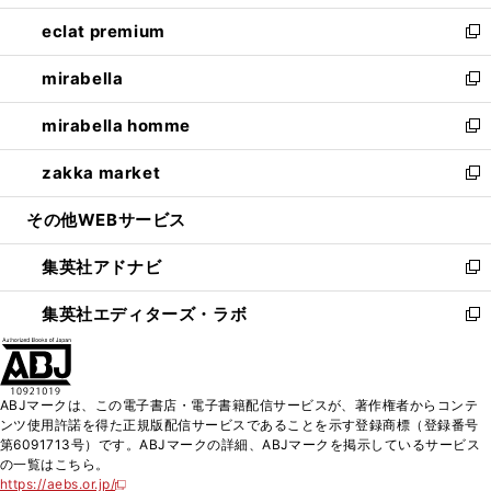
開
ウ
ン
ウ
し
eclat premium
く
で
ド
ィ
い
新
開
ウ
ン
ウ
し
mirabella
く
で
ド
ィ
い
新
開
ウ
ン
ウ
し
mirabella homme
く
で
ド
ィ
い
新
開
ウ
ン
ウ
し
zakka market
く
で
ド
ィ
い
新
開
ウ
ン
ウ
し
その他WEBサービス
く
で
ド
ィ
い
開
ウ
ン
ウ
集英社アドナビ
く
で
ド
ィ
新
開
ウ
ン
し
集英社エディターズ・ラボ
く
で
ド
い
新
開
ウ
ウ
し
く
で
ィ
い
開
ン
ウ
ABJマークは、この電子書店・電子書籍配信サービスが、著作権者からコンテ
く
ド
ィ
ンツ使用許諾を得た正規版配信サービスであることを示す登録商標（登録番号
ウ
ン
第6091713号）です。ABJマークの詳細、ABJマークを掲示しているサービス
で
ド
の一覧はこちら。
開
ウ
https://aebs.or.jp/
新