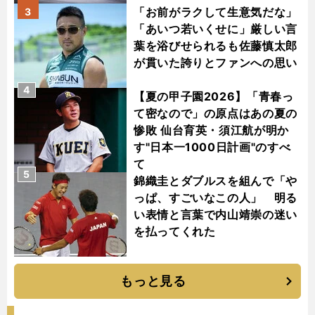
「お前がラクして生意気だな」
3
「あいつ若いくせに」厳しい言
葉を浴びせられるも佐藤慎太郎
が貫いた誇りとファンへの思い
4
【夏の甲子園2026】「青春っ
て密なので」の原点はあの夏の
惨敗 仙台育英・須江航が明か
す"日本一1000日計画"のすべ
て
5
錦織圭とダブルスを組んで「や
っぱ、すごいなこの人」 明る
い表情と言葉で内山靖崇の迷い
を払ってくれた
もっと見る