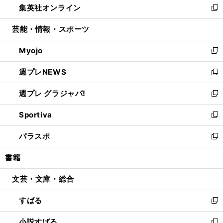
集英社オンライン
く
で
ド
ィ
い
新
開
ウ
ン
ウ
し
芸能・情報・スポーツ
く
で
ド
ィ
い
開
ウ
ン
ウ
Myojo
く
で
ド
ィ
新
開
ウ
ン
し
週プレNEWS
く
で
ド
い
新
開
ウ
ウ
し
週プレ グラジャパ!
く
で
ィ
い
新
開
ン
ウ
し
Sportiva
く
ド
ィ
い
新
ウ
ン
ウ
し
パラスポ
で
ド
ィ
い
新
開
ウ
ン
ウ
し
書籍
く
で
ド
ィ
い
開
ウ
ン
ウ
文芸・文庫・総合
く
で
ド
ィ
開
ウ
ン
すばる
く
で
ド
新
開
ウ
し
小説すばる
く
で