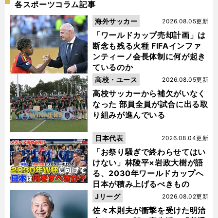
各スポーツコラム記事
海外サッカー
2026.08.05更新
「ワールドカップ売却計画」は
断念も残る火種 FIFAインファ
ンティーノ会長体制に何が起き
ているのか
高校・ユース
2026.08.05更新
高校サッカーから補欠がいなく
なった 部員全員が試合に出る取
り組みが進んでいる
日本代表
2026.08.04更新
「お祭り騒ぎで終わらせてはい
けない」林陵平×岩政大樹が語
る、2030年ワールドカップへ
日本が積み上げるべきもの
Jリーグ
2026.08.02更新
佐々木則夫が衝撃を受けた明治