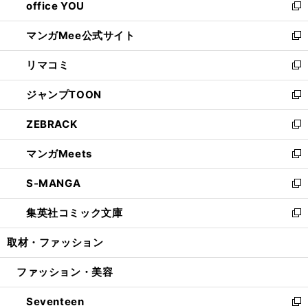
office YOU
く
で
ィ
い
新
開
ン
ウ
し
マンガMee公式サイト
く
ド
ィ
い
新
ウ
ン
ウ
し
リマコミ
で
ド
ィ
い
新
開
ウ
ン
ウ
し
ジャンプTOON
く
で
ド
ィ
い
新
開
ウ
ン
ウ
し
ZEBRACK
く
で
ド
ィ
い
新
開
ウ
ン
ウ
し
マンガMeets
く
で
ド
ィ
い
新
開
ウ
ン
ウ
し
S-MANGA
く
で
ド
ィ
い
新
開
ウ
ン
ウ
し
集英社コミック文庫
く
で
ド
ィ
い
新
開
ウ
ン
ウ
し
取材・ファッション
く
で
ド
ィ
い
開
ウ
ン
ウ
ファッション・美容
く
で
ド
ィ
開
ウ
ン
Seventeen
く
で
ド
新