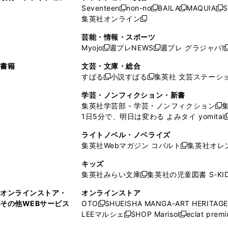
ウ
い
ウ
ウ
ウ
ド
ウ
ド
Seventeen
non-no
BAILA
MAQUIA
S
く
く
新
新
新
新
ィ
ウ
ィ
ィ
で
ウ
で
ウ
集英社オンライン
し
新
し
し
し
ン
ィ
ン
ン
開
で
開
で
い
し
い
い
い
ド
ン
ド
ド
芸能・情報・スポーツ
く
開
く
開
ウ
い
ウ
ウ
ウ
ウ
ド
ウ
ウ
Myojo
週プレNEWS
週プレ グラジャパ!
く
く
新
新
新
ィ
ウ
ィ
ィ
ィ
で
ウ
で
で
し
し
ン
ィ
ン
ン
ン
書籍
文芸・文庫・総合
開
で
開
開
い
い
ド
ン
ド
ド
ド
すばる
小説すばる
集英社 文芸ステーシ
く
開
く
く
新
新
ウ
ウ
ウ
ド
ウ
ウ
ウ
く
し
し
ィ
ィ
学芸・ノンフィクション・新書
で
ウ
で
で
で
い
い
ン
ン
集英社学芸部 - 学芸・ノンフィクション
開
で
開
開
開
新
ウ
ウ
ド
ド
1日5分で、明日は変わる よみタイ yomitai
く
開
く
く
く
し
新
ィ
ィ
ウ
ウ
く
い
ン
ン
ライトノベル・ノベライズ
で
で
ウ
ド
ド
集英社Webマガジン コバルト
集英社オレ
開
開
新
ィ
ウ
ウ
く
く
し
ン
キッズ
で
で
い
ド
集英社みらい文庫
集英社の児童図書 S-KID
開
開
新
ウ
ウ
く
く
し
ィ
オンラインストア・
オンラインストア
で
い
ン
その他WEBサービス
OTO
SHUEISHA MANGA-ART HERITAGE
開
新
ウ
ド
LEEマルシェ
SHOP Marisol
eclat prem
く
し
新
新
ィ
ウ
い
し
し