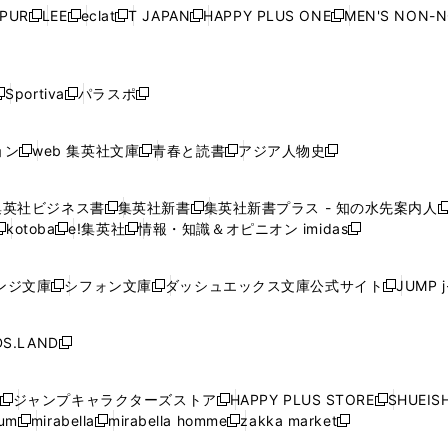
ウ
ウ
ウ
ウ
ウ
ウ
ウ
ウ
ウ
PUR
LEE
eclat
T JAPAN
HAPPY PLUS ONE
MEN'S NON-
く
く
く
く
新
新
新
新
新
ィ
ィ
ィ
ィ
で
で
で
で
で
し
し
し
し
し
ン
ン
ン
ン
開
開
開
開
開
い
い
い
い
い
ド
ド
ド
ド
く
く
く
く
く
ウ
ウ
ウ
ウ
ウ
ウ
ウ
ウ
ウ
Sportiva
パラスポ
新
新
ィ
ィ
ィ
ィ
ィ
で
で
で
で
し
し
し
ン
ン
ン
ン
ン
開
開
開
開
い
い
い
ド
ド
ド
ド
ド
ョン
web 集英社文庫
青春と読書
アジア人物史
く
く
く
く
新
新
新
新
ウ
ウ
ウ
ウ
ウ
ウ
ウ
ウ
し
し
し
し
ィ
ィ
ィ
で
で
で
で
で
い
い
い
い
ン
ン
ン
集英社ビジネス書
集英社新書
集英社新書プラス - 知の水先案内人
開
開
開
開
開
新
新
新
ウ
ウ
ウ
ウ
ド
ド
ド
kotoba
e!集英社
情報・知識＆オピニオン imidas
く
く
く
く
く
新
し
新
し
新
ィ
ィ
ィ
ィ
ウ
ウ
ウ
し
し
い
し
い
し
ン
ン
ン
ン
で
で
で
い
い
ウ
い
ウ
い
ド
ド
ド
ド
ンジ文庫
シフォン文庫
ダッシュエックス文庫公式サイト
JUMP 
開
開
開
新
新
新
ウ
ウ
ィ
ウ
ィ
ウ
ウ
ウ
ウ
ウ
く
く
く
し
し
し
ィ
ィ
ン
ィ
ン
ィ
で
で
で
で
い
い
い
ン
ン
ド
ン
ド
ン
S.LAND
開
開
開
開
新
ウ
ウ
ウ
ド
ド
ウ
ド
ウ
ド
く
く
く
く
し
ィ
ィ
ィ
ウ
ウ
で
ウ
で
ウ
い
ン
ン
ン
ジャンプキャラクターズストア
HAPPY PLUS STORE
SHUEIS
で
で
開
で
開
で
新
新
新
ウ
ド
ド
ド
ium
mirabella
mirabella homme
zakka market
開
開
く
開
く
開
し
新
新
新
し
新
し
ィ
ウ
ウ
ウ
く
く
く
く
い
し
し
い
し
し
い