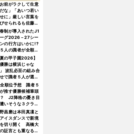
お前がラクして生意
だな」「あいつ若い
せに」厳しい言葉を
びせられるも佐藤慎
郎が貫いた誇りとフ
春制が導入されたJ1
ンへの思い
ーグ2026－27シー
ンの行方はいかに!?
５人の識者が全順位
大胆予想
夏の甲子園2026】
優勝は横浜じゃな
」 波乱必至の組み合
せで識者５人が選ん
優勝校はここだ！
1全順位予想 識者５
が推す優勝候補筆頭
？ J2降格の憂き目
遭いそうな３クラブ
は？
野昌磨は本田真凜と
アイスダンスで新境
を切り開く 高橋大
の証言とも重なる課