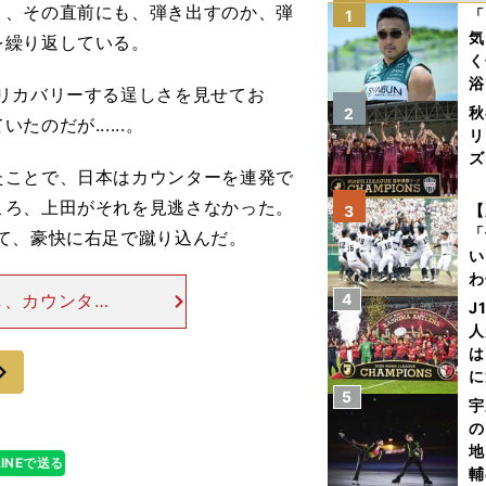
く、その直前にも、弾き出すのか、弾
「
1
気
を繰り返している。
く
浴
リカバリーする逞しさを見せてお
太
秋
2
だが......。
ァ
リ
ズ
ことで、日本はカウンターを連発で
を
ころ、上田がそれを見逃さなかった。
【
3
「
て、豪快に右足で蹴り込んだ。
い
わ
し、カウンター
4
だ
J
ごとく外してい
人
スがあっただけ
は
次
に
5
と
宇
の
地
LINEで送る
輔