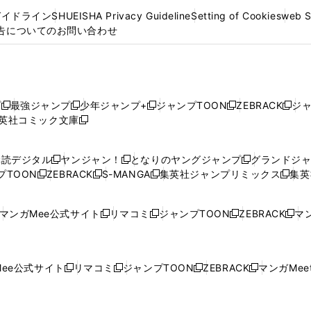
ガイドライン
SHUEISHA Privacy Guideline
Setting of Cookies
web 
告についてのお問い合わせ
プ
最強ジャンプ
少年ジャンプ+
ジャンプTOON
ZEBRACK
ジ
新
新
新
新
新
英社コミック文庫
し
新
し
し
し
し
い
い
し
い
い
い
ウ
ウ
い
ウ
ウ
ウ
購読デジタル
ヤンジャン！
となりのヤングジャンプ
グランドジ
新
新
新
ィ
ィ
ウ
ィ
ィ
ィ
プTOON
ZEBRACK
S-MANGA
集英社ジャンプリミックス
集英
新
し
新
し
新
し
新
ン
ン
ィ
ン
ン
ン
し
い
し
い
し
い
し
ド
ド
ン
ド
ド
ド
い
ウ
い
ウ
い
ウ
い
ウ
ウ
ド
ウ
ウ
ウ
マンガMee公式サイト
リマコミ
ジャンプTOON
ZEBRACK
マン
新
新
新
新
ウ
ィ
ウ
ィ
ウ
ィ
ウ
で
で
ウ
で
で
で
し
し
し
し
し
ィ
ン
ィ
ン
ィ
ン
ィ
開
開
で
開
開
開
い
い
い
い
い
ン
ド
ン
ド
ン
ド
ン
く
く
開
く
く
く
ウ
ウ
ウ
ウ
ウ
ド
ウ
ド
ウ
ド
ウ
ド
ee公式サイト
リマコミ
ジャンプTOON
ZEBRACK
マンガMeet
く
新
新
新
新
ィ
ィ
ィ
ィ
ィ
ウ
で
ウ
で
ウ
で
ウ
し
し
し
し
ン
ン
ン
ン
ン
で
開
で
開
で
開
で
い
い
い
い
ド
ド
ド
ド
ド
開
く
開
く
開
く
開