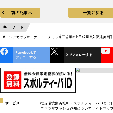
前の記事へ
一覧に戻る
キーワード
#アジアカップ
#ミケル・エチャリ
#三笘薫
#上田綺世
#久保建英
#
ebo
X
YouTube
Facebookで
Xでフォローする
ok
フォローする
サービス
推奨環境
集英社ID・スポルティーバIDとは
ブラウザプッシュ通知について
サイトマッ