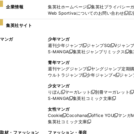
企業情報
集英社ホームページ
集英社プライバシー
新
Web Sportivaについてのお問い合わせ
広
し
新
い
し
集英社サイト
ウ
い
ィ
ウ
マンガ
少年マンガ
ン
ィ
週刊少年ジャンプ
ジャンプSQ
Vジャン
ド
ン
新
新
S-MANGA
集英社ジャンプリミックス
集
ウ
ド
新
し
し
新
で
ウ
し
い
い
し
青年マンガ
開
で
い
ウ
ウ
い
週刊ヤングジャンプ
ヤングジャンプ定期
新
く
開
ウ
ィ
ィ
ウ
ウルトラジャンプ
少年ジャンプ+
ジャン
新
し
新
く
ィ
ン
ン
ィ
し
い
し
ン
ド
ド
ン
少女マンガ
い
ウ
い
ド
ウ
ウ
ド
りぼん
マーガレット
別冊マーガレット
新
新
新
ウ
ィ
ウ
ウ
で
で
ウ
S-MANGA
集英社コミック文庫
し
新
し
新
ィ
ン
ィ
で
開
開
で
い
し
い
し
ン
ド
ン
女性マンガ
開
く
く
開
ウ
い
ウ
い
ド
ウ
ド
Cookie
Cocohana
office YOU
マンガM
く
く
新
新
新
ィ
ウ
ィ
ウ
ウ
で
ウ
集英社コミック文庫
し
新
し
し
ン
ィ
ン
ィ
で
開
で
い
し
い
い
ド
ン
ド
ン
取材・ファッション
ファッション・美容
開
く
開