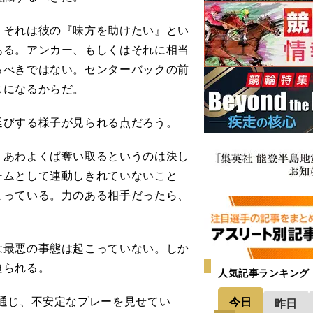
それは彼の『味方を助けたい』とい
ある。アンカー、もしくはそれに相当
るべきではない。センターバックの前
スになるからだ。
びする様子が見られる点だろう。
あわよくば奪い取るというのは決し
ームとして連動しきれていないこと
まっている。力のある相手だったら、
最悪の事態は起こっていない。しか
迫られる。
人気記事ランキング
通じ、不安定なプレーを見せてい
今日
昨日