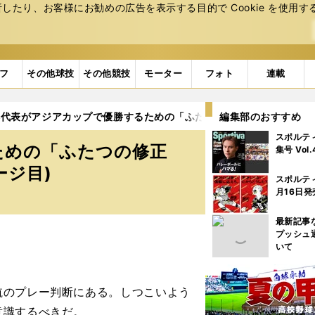
たり、お客様にお勧めの広告を表⽰する⽬的で Cookie を使⽤す
フ
その他球技
その他競技
モーター
フォト
連載
本代表がアジアカップで優勝するための「ふたつの修正点」スペイン
編集部のおすすめ
スポルテ
ための「ふたつの修正
集号 Vol
ージ目)
スポルテ
月16日発
最新記事
プッシュ
いて
航のプレー判断にある。しつこいよう
意識するべきだ。