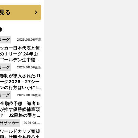
と楽しさ
見る
事
リーグ
2026.08.06更新
ッカー日本代表と無
のＪリーグ 24年ぶ
ゴールデン生中継の
幕戦でヘタな試合は
リーグ
2026.08.06更新
せられない
春制が導入されたJ1
ーグ2026－27シー
ンの行方はいかに!?
５人の識者が全順位
リーグ
2026.08.06更新
大胆予想
前
へ
1全順位予想 識者５
が推す優勝候補筆頭
？ J2降格の憂き目
遭いそうな３クラブ
外サッカー
2026.08.05
は？
ワールドカップ売却
更新
画」は断念も残る火