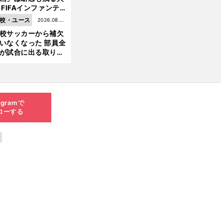
 FIFAインファンテ
ーノ会長体制に何が
校・ユース
2026.08.05
きているのか
校サッカーから補欠
更新
いなくなった 部員全
が試合に出る取り組
が進んでいる
agramで
ローする