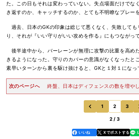
た。この日もそれは変わっていない。失点場面だけでな
き返すのか、キャッチするのか、とても不明瞭なプレー
過去、日本のGKの印象は総じて悪くなく、失敗しても
り、それが『いい守りがいい攻めを作る』にもつながっていたの
後半途中から、バーレーンが無理に攻撃の比重を高めた
きるようになった。守りのカバーの意識がなくなったと
素早いターンから裏を駆け抜けると、GKと１対１になっ
次のページへ
終盤、日本はディフェンスの数を増や
スタイルに切り替えて決定機を何度も作ったが、こと
る。交代出場の三笘薫、浅野拓磨は３、４度のチャン
に、どれかを決めていれば、戦
1
2
3
のページへ
のページへ
前
2 / 3
いいね
Xでポストする
line
faceboo
x
k