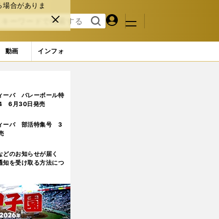
る場合がありま
マイペ
閉じ
検索
メニュ
ー
る
す
ジ
る
動画
インフォ
の名指導者が指摘
2ページ目
ィーバ バレーボール特
.4 6月30日発売
ィーバ 部活特集号 3
売
などのお知らせが届く
通知を受け取る方法につ