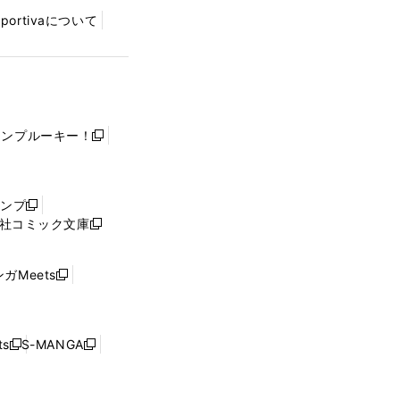
Sportivaについて
ャンプルーキー！
新
し
い
ウ
ャンプ
新
ィ
社コミック文庫
し
新
ン
い
し
ド
ウ
い
ウ
ガMeets
新
ィ
ウ
で
し
ン
ィ
開
い
ド
ン
く
ウ
ウ
ド
s
S-MANGA
新
新
ィ
で
ウ
し
し
ン
開
で
い
い
ド
く
開