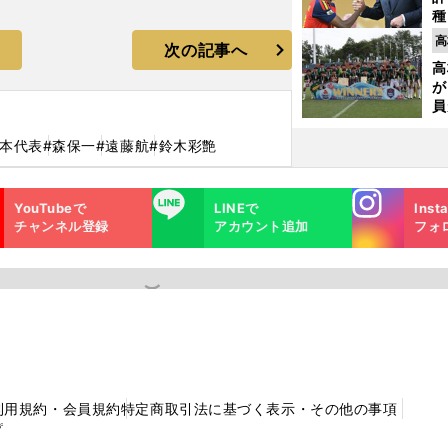
種
ィ
高
次の記事へ
起
高
が
員
み
日本代表
#森保一
#遠藤航
#鈴木彩艶
Instagra
LINE
YouTubeで
LINEで
Inst
m
チャンネル登録
アカウント追加
フォ
利用規約・会員規約
特定商取引法に基づく表示・その他の事項
プ