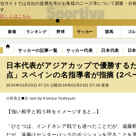
当サイトでは当社の提携先等がお客様のニーズ等について調査・分析し
web Sportiva (webスポルティーバ)
す。
詳しくはこちら
新着
ランキング
野球
サッカー
競馬
ゴル
we
サッカーの記事一覧
サッカー代表
日本代表
日
b
ス
日本代表がアジアカップで優勝する
ポ
ル
点」スペインの名指導者が指摘 (2ペ
テ
2024年02月03日 07:35 公開
2024年02月03日 07:39 更新
ィ
ー
バ
小宮良之●文 text by Komiya Yoshiyuki
【強い相手と戦う時をイメージすると...】
「ひとつは、インドネシア戦でも述べたことだが、遠藤
だが、遠藤はセンターバックのポジションを守ることを