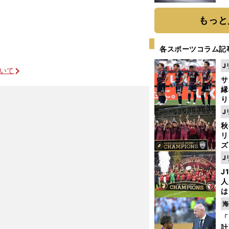
題
もっと
各スポーツコラム記
J
ついて
サ
縁
り
開
J
見
秋
リ
ズ
J
を
J
人
は
に
海
と
「
計