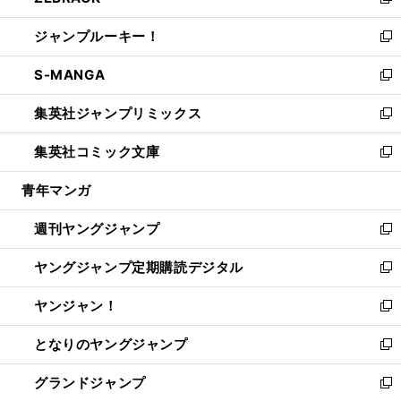
い
新
開
ウ
ン
ウ
し
ジャンプルーキー！
く
で
ド
ィ
い
新
開
ウ
ン
ウ
し
S-MANGA
く
で
ド
ィ
い
新
開
ウ
ン
ウ
し
集英社ジャンプリミックス
く
で
ド
ィ
い
新
開
ウ
ン
ウ
し
集英社コミック文庫
く
で
ド
ィ
い
新
開
ウ
ン
ウ
し
青年マンガ
く
で
ド
ィ
い
開
ウ
ン
ウ
週刊ヤングジャンプ
く
で
ド
ィ
新
開
ウ
ン
し
ヤングジャンプ定期購読デジタル
く
で
ド
い
新
開
ウ
ウ
し
ヤンジャン！
く
で
ィ
い
新
開
ン
ウ
し
となりのヤングジャンプ
く
ド
ィ
い
新
ウ
ン
ウ
し
グランドジャンプ
で
ド
ィ
い
新