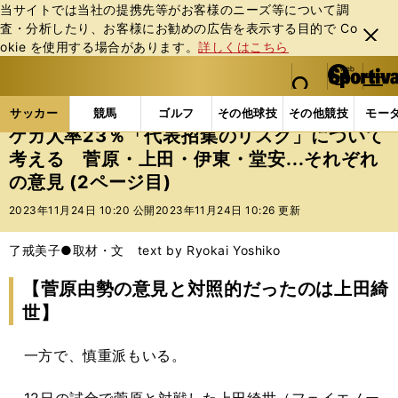
当サイトでは当社の提携先等がお客様のニーズ等について調
査・分析したり、お客様にお勧めの広告を表⽰する⽬的で Co
閉じ
okie を使⽤する場合があります。
詳しくはこちら
る
マイペ
web Sportiva (webスポルティーバ)
検索
メニュ
we
ー
サッカーの記事一覧
サッカー代表
日本代表
ケガ
b
ジ
サッカー
競馬
ゴルフ
その他球技
その他競技
モー
ス
ケガ人率23％「代表招集のリスク」について
ポ
考える 菅原・上田・伊東・堂安...それぞれ
ル
の意見 (2ページ目)
テ
ィ
2023年11月24日 10:20 公開
2023年11月24日 10:26 更新
ー
バ
了戒美子●取材・文 text by Ryokai Yoshiko
【菅原由勢の意見と対照的だったのは上田綺
世】
一方で、慎重派もいる。