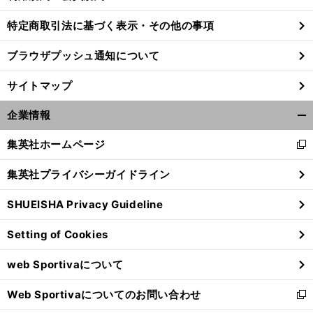
特定商取引法に基づく表示・その他の事項
ブラウザプッシュ通知について
前
へ
サイトマップ
企業情報
開
く/
集英社ホームページ
新
閉
し
じ
集英社プライバシーガイドライン
い
る
ウ
SHUEISHA Privacy Guideline
ィ
ン
Setting of Cookies
ド
ウ
web Sportivaについて
で
開
Web Sportivaについてのお問い合わせ
く
新
し