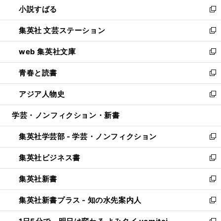
し
小説すばる
く
で
い
新
開
ウ
し
集英社 文芸ステーション
く
ィ
い
新
ン
ウ
し
web 集英社文庫
ド
ィ
い
新
ウ
ン
ウ
し
青春と読書
で
ド
ィ
い
新
開
ウ
ン
ウ
し
アジア人物史
く
で
ド
ィ
い
新
開
ウ
ン
ウ
し
学芸・ノンフィクション・新書
く
で
ド
ィ
い
開
ウ
ン
ウ
集英社学芸部 - 学芸・ノンフィクション
く
で
ド
ィ
新
開
ウ
ン
し
集英社ビジネス書
く
で
ド
い
新
開
ウ
ウ
し
集英社新書
く
で
ィ
い
新
開
ン
ウ
し
集英社新書プラス - 知の水先案内人
く
ド
ィ
い
新
ウ
ン
ウ
し