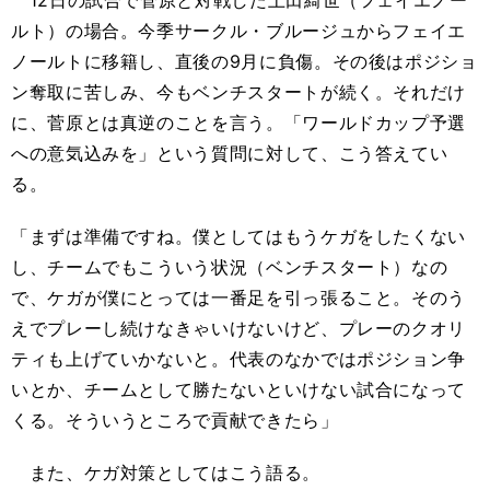
12日の試合で菅原と対戦した上田綺世（フェイエノー
ルト）の場合。今季サークル・ブルージュからフェイエ
ノールトに移籍し、直後の9月に負傷。その後はポジショ
ン奪取に苦しみ、今もベンチスタートが続く。それだけ
に、菅原とは真逆のことを言う。「ワールドカップ予選
への意気込みを」という質問に対して、こう答えてい
る。
「まずは準備ですね。僕としてはもうケガをしたくない
し、チームでもこういう状況（ベンチスタート）なの
で、ケガが僕にとっては一番足を引っ張ること。そのう
えでプレーし続けなきゃいけないけど、プレーのクオリ
ティも上げていかないと。代表のなかではポジション争
いとか、チームとして勝たないといけない試合になって
くる。そういうところで貢献できたら」
また、ケガ対策としてはこう語る。