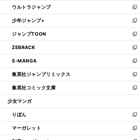
開
ウ
ン
ウ
し
ウルトラジャンプ
く
で
ド
ィ
い
新
開
ウ
ン
ウ
し
少年ジャンプ+
く
で
ド
ィ
い
新
開
ウ
ン
ウ
し
ジャンプTOON
く
で
ド
ィ
い
新
開
ウ
ン
ウ
し
ZEBRACK
く
で
ド
ィ
い
新
開
ウ
ン
ウ
し
S-MANGA
く
で
ド
ィ
い
新
開
ウ
ン
ウ
し
集英社ジャンプリミックス
く
で
ド
ィ
い
新
開
ウ
ン
ウ
し
集英社コミック文庫
く
で
ド
ィ
い
新
開
ウ
ン
ウ
し
少女マンガ
く
で
ド
ィ
い
開
ウ
ン
ウ
りぼん
く
で
ド
ィ
新
開
ウ
ン
し
マーガレット
く
で
ド
い
新
開
ウ
ウ
し