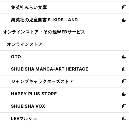
開
ウ
ン
ウ
集英社みらい文庫
く
で
ド
ィ
新
開
ウ
ン
し
集英社の児童図書 S-KIDS.LAND
く
で
ド
い
新
開
ウ
ウ
し
オンラインストア・
その他WEBサービス
く
で
ィ
い
開
ン
ウ
オンラインストア
く
ド
ィ
ウ
ン
OTO
で
ド
新
開
ウ
し
SHUEISHA MANGA-ART HERITAGE
く
で
い
新
開
ウ
し
ジャンプキャラクターズストア
く
ィ
い
新
ン
ウ
し
HAPPY PLUS STORE
ド
ィ
い
新
ウ
ン
ウ
し
SHUEISHA VOX
で
ド
ィ
い
新
開
ウ
ン
ウ
し
LEEマルシェ
く
で
ド
ィ
い
新
開
ウ
ン
ウ
し