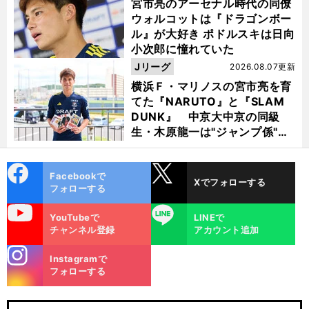
宮市亮のアーセナル時代の同僚
ウォルコットは『ドラゴンボー
ル』が大好き ポドルスキは日向
小次郎に憧れていた
Jリーグ
2026.08.07更新
横浜Ｆ・マリノスの宮市亮を育
てた『NARUTO』と『SLAM
DUNK』 中京大中京の同級
生・木原龍一は"ジャンプ係"だ
った
cebo
X
Facebookで
Xでフォローする
ok
フォローする
uTube
LINE
YouTubeで
LINEで
チャンネル登録
アカウント追加
stagra
Instagramで
m
フォローする