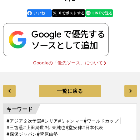
いいね
Xでポストする
LINEで送る
line
faceboo
x
k
Googleの「優先ソース」について
一覧に戻る
キーワード
#アジア２次予選
#シリア
#ミャンマー
#ワールドカップ
#三笘薫
#上田綺世
#伊東純也
#堂安律
#日本代表
#森保ジャパン
#菅原由勢