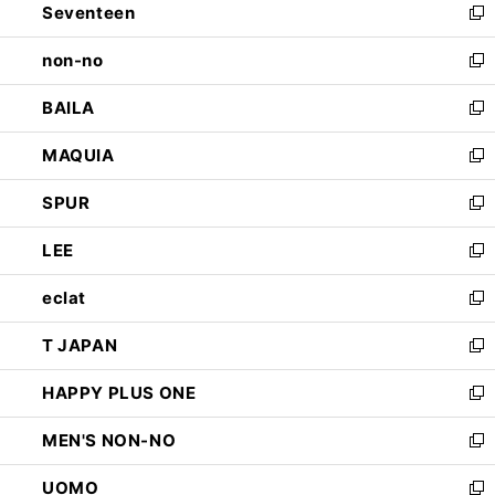
Seventeen
く
で
ド
新
開
ウ
し
non-no
く
で
い
新
開
ウ
し
BAILA
く
ィ
い
新
ン
ウ
し
MAQUIA
ド
ィ
い
新
ウ
ン
ウ
し
SPUR
で
ド
ィ
い
新
開
ウ
ン
ウ
し
LEE
く
で
ド
ィ
い
新
開
ウ
ン
ウ
し
eclat
く
で
ド
ィ
い
新
開
ウ
ン
ウ
し
T JAPAN
く
で
ド
ィ
い
新
開
ウ
ン
ウ
し
HAPPY PLUS ONE
く
で
ド
ィ
い
新
開
ウ
ン
ウ
し
MEN'S NON-NO
く
で
ド
ィ
い
新
開
ウ
ン
ウ
し
UOMO
く
で
ド
ィ
い
新