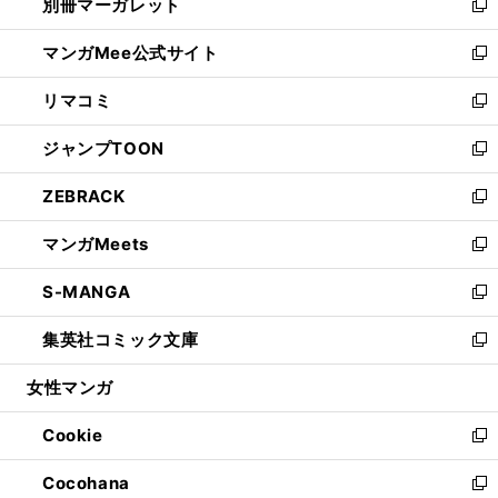
別冊マーガレット
く
で
ィ
い
新
開
ン
ウ
し
マンガMee公式サイト
く
ド
ィ
い
新
ウ
ン
ウ
し
リマコミ
で
ド
ィ
い
新
開
ウ
ン
ウ
し
ジャンプTOON
く
で
ド
ィ
い
新
開
ウ
ン
ウ
し
ZEBRACK
く
で
ド
ィ
い
新
開
ウ
ン
ウ
し
マンガMeets
く
で
ド
ィ
い
新
開
ウ
ン
ウ
し
S-MANGA
く
で
ド
ィ
い
新
開
ウ
ン
ウ
し
集英社コミック文庫
く
で
ド
ィ
い
新
開
ウ
ン
ウ
し
女性マンガ
く
で
ド
ィ
い
開
ウ
ン
ウ
Cookie
く
で
ド
ィ
新
開
ウ
ン
し
Cocohana
く
で
ド
い
新