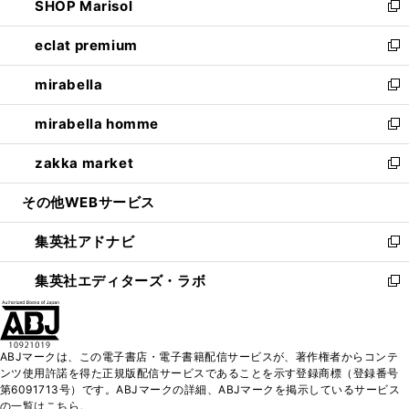
SHOP Marisol
く
で
ド
ィ
い
新
開
ウ
ン
ウ
し
eclat premium
く
で
ド
ィ
い
新
開
ウ
ン
ウ
し
mirabella
く
で
ド
ィ
い
新
開
ウ
ン
ウ
し
mirabella homme
く
で
ド
ィ
い
新
開
ウ
ン
ウ
し
zakka market
く
で
ド
ィ
い
新
開
ウ
ン
ウ
し
その他WEBサービス
く
で
ド
ィ
い
開
ウ
ン
ウ
集英社アドナビ
く
で
ド
ィ
新
開
ウ
ン
し
集英社エディターズ・ラボ
く
で
ド
い
新
開
ウ
ウ
し
く
で
ィ
い
開
ン
ウ
ABJマークは、この電子書店・電子書籍配信サービスが、著作権者からコンテ
く
ド
ィ
ンツ使用許諾を得た正規版配信サービスであることを示す登録商標（登録番号
ウ
ン
第6091713号）です。ABJマークの詳細、ABJマークを掲示しているサービス
で
ド
の一覧はこちら。