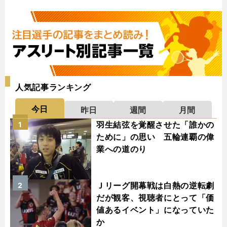
人気記事ランキング
今日
昨日
週間
月間
羽生結弦を覚醒させた「誰かの
1
ために」の思い 五輪連覇の偉
業への道のり
Ｊリーグ開幕戦は白熱の逆転劇
2
だが観客、視聴者にとって「価
値あるイベント」になっていた
か