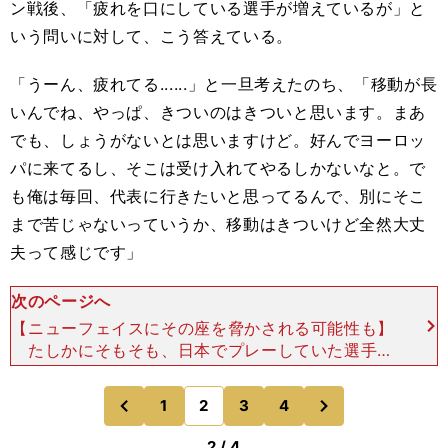
ン戦後、「疲れを口にしている選手が増えているが」と
いう問いに対して、こう答えている。
「うーん、疲れてる......」と一旦考えたのち、「移動が長
いんでね、やっぱ、きついのはきついと思います。まあ
でも、しょうがないとは思いますけど。好んでヨーロッ
パに来てるし、そこは受け入れてやるしかないなと。で
も俺は毎回、代表に行きたいと思ってるんで、別にそこ
まで苦じゃないっていうか、移動はきついけど全然大丈
夫って感じです」
次のページへ
【ニューフェイスにその座を脅かされる可能性も】
たしかにそもそも、日本でプレーしていた選手た
ちが舞台を欧州に移すのは好き好んでのことではあ
る。だからこそ「それは言い訳にならない」と考え
次
1
2
3
4
のページへ
のページへ
ているようだ。
前
2 / 4