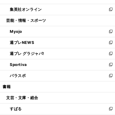
開
ウ
ン
ウ
し
集英社オンライン
く
で
ド
ィ
い
新
開
ウ
ン
ウ
し
芸能・情報・スポーツ
く
で
ド
ィ
い
開
ウ
ン
ウ
Myojo
く
で
ド
ィ
新
開
ウ
ン
し
週プレNEWS
く
で
ド
い
新
開
ウ
ウ
し
週プレ グラジャパ!
く
で
ィ
い
新
開
ン
ウ
し
Sportiva
く
ド
ィ
い
新
ウ
ン
ウ
し
パラスポ
で
ド
ィ
い
新
開
ウ
ン
ウ
し
書籍
く
で
ド
ィ
い
開
ウ
ン
ウ
文芸・文庫・総合
く
で
ド
ィ
開
ウ
ン
すばる
く
で
ド
新
開
ウ