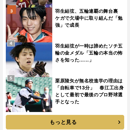
羽生結弦、五輪連覇の舞台裏
3
ケガで欠場中に取り組んだ「勉
強」で成長
4
羽生結弦が一時は諦めたソチ五
輪の金メダル「五輪の本当の怖
さを知った......」
5
栗原陵矢が無名校進学の理由は
「自転車で13分」 春江工出身
として最初で最後のプロ野球選
手となった
もっと見る