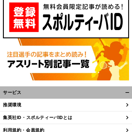
サービス
開
く/
推奨環境
閉
じ
集英社ID・スポルティーバIDとは
る
利用規約・会員規約