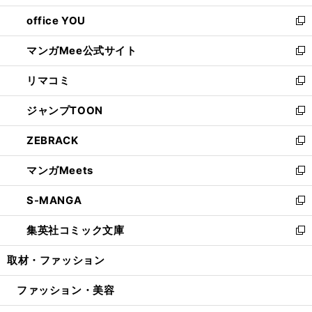
開
ウ
ウ
し
office YOU
く
で
ィ
い
新
開
ン
ウ
し
マンガMee公式サイト
く
ド
ィ
い
新
ウ
ン
ウ
し
リマコミ
で
ド
ィ
い
新
開
ウ
ン
ウ
し
ジャンプTOON
く
で
ド
ィ
い
新
開
ウ
ン
ウ
し
ZEBRACK
く
で
ド
ィ
い
新
開
ウ
ン
ウ
し
マンガMeets
く
で
ド
ィ
い
新
開
ウ
ン
ウ
し
S-MANGA
く
で
ド
ィ
い
新
開
ウ
ン
ウ
し
集英社コミック文庫
く
で
ド
ィ
い
新
開
ウ
ン
ウ
し
取材・ファッション
く
で
ド
ィ
い
開
ウ
ン
ウ
ファッション・美容
く
で
ド
ィ
開
ウ
ン