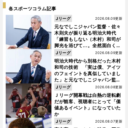
各スポーツコラム記事
Jリーグ
2026.08.09更新
元なでしこジャパン監督・佐々
木則夫が振り返る明治大時代
「練習もしない（木村）和司が
脚光を浴びて...。全然面白くな
い４年間でした」
Jリーグ
2026.08.09更新
明治大時代から別格だった木村
和司の技術 「実は僕、アイツ
のフェイントを真似していまし
た」と元なでしこジャパン監
督・佐々木則夫
Jリーグ
2026.08.08更新
Ｊリーグ開幕戦は白熱の逆転劇
だが観客、視聴者にとって「価
値あるイベント」になっていた
か
Jリーグ
2026.08.07更新