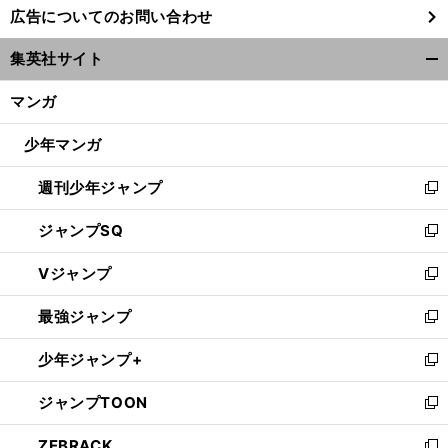
広告についてのお問い合わせ
い
ウ
集英社サイト
ィ
開
ン
く/
マンガ
ド
閉
ウ
じ
少年マンガ
で
る
開
週刊少年ジャンプ
く
新
し
ジャンプSQ
い
新
ウ
し
Vジャンプ
ィ
い
新
ン
ウ
し
最強ジャンプ
ド
ィ
い
新
ウ
ン
ウ
し
少年ジャンプ+
で
ド
ィ
い
新
開
ウ
ン
ウ
し
ジャンプTOON
く
で
ド
ィ
い
新
開
ウ
ン
ウ
し
ZEBRACK
く
で
ド
ィ