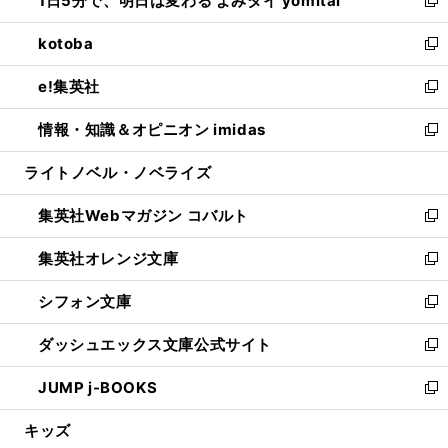
1日5分で、明日は変わる よみタイ yomitai
で
ド
ィ
い
新
開
ウ
ン
ウ
し
kotoba
く
で
ド
ィ
い
新
開
ウ
ン
ウ
し
e!集英社
く
で
ド
ィ
い
新
開
ウ
ン
ウ
し
情報・知識＆オピニオン imidas
く
で
ド
ィ
い
新
開
ウ
ン
ウ
し
ライトノベル・ノベライズ
く
で
ド
ィ
い
開
ウ
ン
ウ
集英社Webマガジン コバルト
く
で
ド
ィ
新
開
ウ
ン
し
集英社オレンジ文庫
く
で
ド
い
新
開
ウ
ウ
し
シフォン文庫
く
で
ィ
い
新
開
ン
ウ
し
ダッシュエックス文庫公式サイト
く
ド
ィ
い
新
ウ
ン
ウ
し
JUMP j-BOOKS
で
ド
ィ
い
新
開
ウ
ン
ウ
し
キッズ
く
で
ド
ィ
い