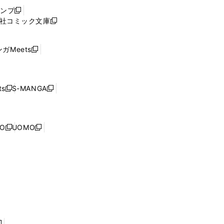
ウ
ャンプ
新
ィ
社コミック文庫
し
新
ン
い
し
ド
ウ
い
ウ
ガMeets
新
ィ
ウ
で
し
ン
ィ
開
い
ド
ン
く
ウ
ウ
ド
s
S-MANGA
新
新
ィ
で
ウ
し
し
ン
開
で
い
い
ド
く
開
ウ
ウ
ウ
NO
UOMO
く
新
新
ィ
ィ
で
し
し
ン
ン
開
い
い
ド
ド
く
ウ
ウ
ウ
ウ
ィ
ィ
で
で
ン
ン
開
開
ド
ド
く
く
ウ
ウ
で
で
開
開