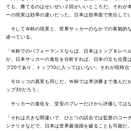
ても、勝てるのはせいぜい２回がいいところだ。それが
ーの現実は効率の違いだった。日本は効率面で突出して
そしてＷ杯の現実と、世界サッカーのなかでの客観的な
述べている。
「Ｗ杯でのパフォーマンスならば、日本はトップ８レベ
が、日本サッカーの進化を分析すれば、日本の立ち位置は
プ20であり、トップ10に入ってはいない。それが現時点
モロッコの真実も同じだ。Ｗ杯では準決勝まで進んだが
ップ30だろう」
サッカーの進化を、堂安のプレーだけから評価してはな
「それは大きな間違いで、ひとつの試合では監督のコー
シナリオなどで、日本は世界最強国を破ることも可能だ