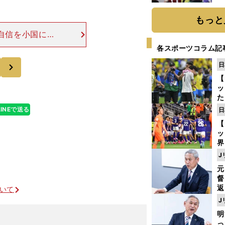
い
もっと
自信を小国に植
トルシエは結論
各スポーツコラム記
から躊躇う必要
次
日
【
ッ
た
ン
LINEで送る
日
プ
【
ッ
界
ゲ
J
ド
元
督
返
ついて
も
J
が
明
然