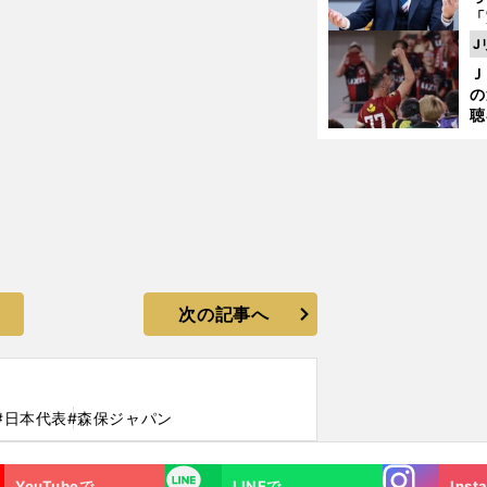
し
「
ェ
J
ま
Ｊ
ジ
の
則
聴
る
い
次の記事へ
#日本代表
#森保ジャパン
Instagra
LINE
YouTubeで
LINEで
Inst