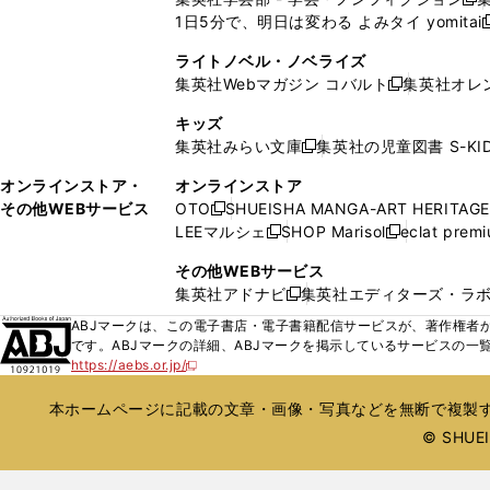
新
ウ
ウ
ド
ド
1日5分で、明日は変わる よみタイ yomitai
く
開
く
く
く
し
新
ィ
ィ
ウ
ウ
く
い
ン
ン
ライトノベル・ノベライズ
で
で
ウ
ド
ド
集英社Webマガジン コバルト
集英社オレ
開
開
新
ィ
ウ
ウ
く
く
し
ン
キッズ
で
で
い
ド
集英社みらい文庫
集英社の児童図書 S-KID
開
開
新
ウ
ウ
く
く
し
ィ
オンラインストア・
オンラインストア
で
い
ン
その他WEBサービス
OTO
SHUEISHA MANGA-ART HERITAGE
開
新
ウ
ド
LEEマルシェ
SHOP Marisol
eclat prem
く
し
新
新
ィ
ウ
い
し
し
ン
その他WEBサービス
で
ウ
い
い
ド
集英社アドナビ
集英社エディターズ・ラ
開
新
ィ
ウ
ウ
ウ
く
し
ABJマークは、この電子書店・電子書籍配信サービスが、著作権者か
ン
ィ
ィ
で
い
です。ABJマークの詳細、ABJマークを掲示しているサービスの一
ド
ン
ン
開
https://aebs.or.jp/
ウ
新
ウ
ド
ド
く
し
ィ
で
ウ
ウ
い
本ホームページに記載の文章・画像・写真などを無断で複製す
ン
開
で
で
ウ
ド
© SHUEIS
ィ
く
開
開
ン
ウ
く
く
ド
で
ウ