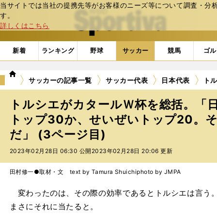
当サイトでは当社の提携先等がお客様のニーズ等について調査・分析し
web Sportiva (webスポルティーバ)
す。
詳しくはこちら
新着
ランキング
野球
サッカー
競馬
ゴル
we
サッカーの記事一覧
サッカー代表
日本代表
ト
b
ス
トルシエがカタールＷ杯を総括。「
ポ
ル
トップ30か、せいぜいトップ20。
テ
だ」 (3ページ目)
ィ
ー
2023年02月28日 06:30 公開
2023年02月28日 20:06 更新
バ
田村修一●取材・文 text by Tamura Shuichi
photo by JMPA
変わったのは、その際の効率であるとトルシエは言う。
まさにそれに当たると。