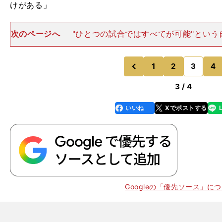
けがある」
次のページへ
"ひとつの試合ではすべてが可能"という
えつけたことに、カタールＷ杯の最大の意義があったと
づける。「ベトナムのような小国でも、すべてが可能だ
はないという自信が
1
2
3
4
のページへ
のページへ
前
3 / 4
いいね
Xでポストする
line
faceboo
x
k
Googleの「優先ソース」に