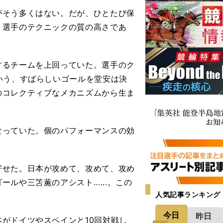
がそう多くはない。だが、ひとたび保
、選手のテクニックの質の高さであ
るチームを上回っていた。選手のク
いう、すばらしいゴールを堂安は決
のコレクティブなメカニズムから生ま
っていた。個のパフォーマンスの効
寄せた。日本が攻めて、攻めて、攻め
や三笘薫のアシスト......。この
人気記事ランキング
今日
昨日
がドイツやスペインと10回対戦し