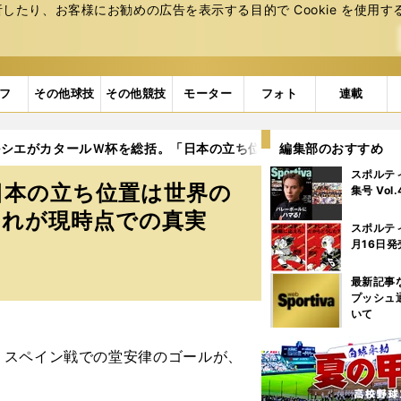
たり、お客様にお勧めの広告を表⽰する⽬的で Cookie を使⽤す
フ
その他球技
その他競技
モーター
フォト
連載
ルシエがカタールＷ杯を総括。「日本の立ち位置は世界のトップ30か
編集部のおすすめ
スポルテ
日本の立ち位置は世界の
集号 Vol
それが現時点での真実
スポルテ
月16日発
最新記事
プッシュ
いて
スペイン戦での堂安律のゴールが、