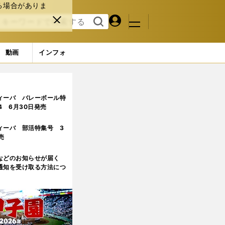
る場合がありま
マイペ
閉じ
検索
メニュ
ー
る
す
ジ
る
動画
インフォ
、せいぜいトップ20。それが現時点での真実だ」
3ページ目
ィーバ バレーボール特
.4 6月30日発売
ィーバ 部活特集号 3
売
などのお知らせが届く
通知を受け取る方法につ