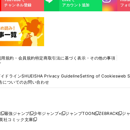
m
チャンネル登録
アカウント追加
フォ
利用規約・会員規約
特定商取引法に基づく表示・その他の事項
プ
ガイドライン
SHUEISHA Privacy Guideline
Setting of Cookies
web 
告についてのお問い合わせ
プ
最強ジャンプ
少年ジャンプ+
ジャンプTOON
ZEBRACK
ジ
新
新
新
新
新
英社コミック文庫
し
新
し
し
し
し
い
い
し
い
い
い