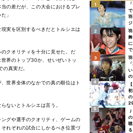
「
1
本当の差だが、この大会におけるプレ
で
いた」
羽
ジ
現実を区別するべきだとトルシエは
羽
2
舞
に
で
ルのクオリティを十分に見せた。だ
羽
3
世界のトップ30か、せいぜいトッ
「
での真実だ。
い
の
4
、世界全体のなかでの真の順位はト
【
初
の
2
らないとトルシエは言う。
5
だ
Ｊ
底
の
チングや選手のクオリティ、ゲームの
聴
。それぞれの試合にしかるべき位置づ
る