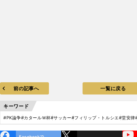
前の記事へ
一覧に戻る
キーワード
#PK論争
#カタールＷ杯
#サッカー
#フィリップ・トルシエ
#堂安律
ebo
X
YouTube
Facebookで