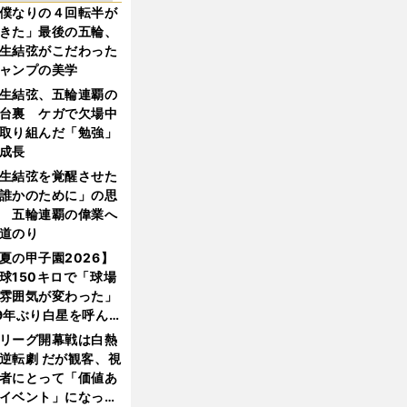
僕なりの４回転半が
きた」最後の五輪、
生結弦がこだわった
ャンプの美学
生結弦、五輪連覇の
台裏 ケガで欠場中
取り組んだ「勉強」
成長
生結弦を覚醒させた
誰かのために」の思
 五輪連覇の偉業へ
道のり
夏の甲子園2026】
球150キロで「球場
雰囲気が変わった」
9年ぶり白星を呼ん
大分商・平田玲翔の
リーグ開幕戦は白熱
知れぬ才能
逆転劇 だが観客、視
者にとって「価値あ
イベント」になって