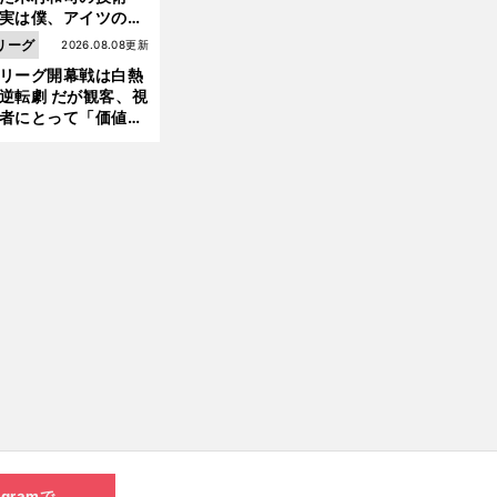
た」
へ
実は僕、アイツのフ
イントを真似してい
リーグ
2026.08.08更新
した」と元なでしこ
リーグ開幕戦は白熱
ャパン監督・佐々木
逆転劇 だが観客、視
夫
者にとって「価値あ
イベント」になって
たか
agramで