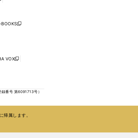
く
く
し
い
ウ
j-BOOKS
新
ィ
し
ン
い
ド
ウ
ウ
ィ
で
ン
HA VOX
開
新
ド
く
し
ウ
い
で
ウ
開
ィ
く
号 第6091713号）
ン
ド
ウ
で
に帰属します。
開
く