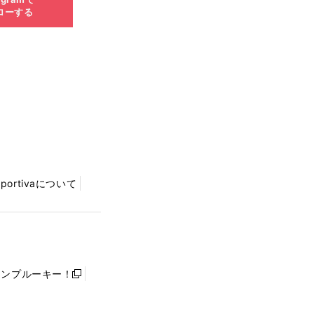
ローする
Sportivaについて
ャンプルーキー！
新
し
い