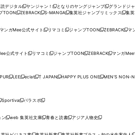
ウ
ウ
い
ウ
ウ
ウ
購読デジタル
ヤンジャン！
となりのヤングジャンプ
グランドジ
新
新
新
ィ
ィ
ウ
ィ
ィ
ィ
プTOON
ZEBRACK
S-MANGA
集英社ジャンプリミックス
集英
新
し
新
し
新
し
新
ン
ン
ィ
ン
ン
ン
し
い
し
い
し
い
し
ド
ド
ン
ド
ド
ド
い
ウ
い
ウ
い
ウ
い
ウ
ウ
ド
ウ
ウ
ウ
マンガMee公式サイト
リマコミ
ジャンプTOON
ZEBRACK
マン
新
新
新
新
ウ
ィ
ウ
ィ
ウ
ィ
ウ
で
で
ウ
で
で
で
し
し
し
し
し
ィ
ン
ィ
ン
ィ
ン
ィ
開
開
で
開
開
開
い
い
い
い
い
ン
ド
ン
ド
ン
ド
ン
く
く
開
く
く
く
ウ
ウ
ウ
ウ
ウ
ド
ウ
ド
ウ
ド
ウ
ド
ee公式サイト
リマコミ
ジャンプTOON
ZEBRACK
マンガMeet
く
新
新
新
新
ィ
ィ
ィ
ィ
ィ
ウ
で
ウ
で
ウ
で
ウ
し
し
し
し
ン
ン
ン
ン
ン
で
開
で
開
で
開
で
い
い
い
い
ド
ド
ド
ド
ド
開
く
開
く
開
く
開
ウ
ウ
ウ
ウ
ウ
ウ
ウ
ウ
ウ
PUR
LEE
eclat
T JAPAN
HAPPY PLUS ONE
MEN'S NON-
く
く
く
く
新
新
新
新
新
ィ
ィ
ィ
ィ
で
で
で
で
で
し
し
し
し
し
ン
ン
ン
ン
開
開
開
開
開
い
い
い
い
い
ド
ド
ド
ド
く
く
く
く
く
ウ
ウ
ウ
ウ
ウ
ウ
ウ
ウ
ウ
Sportiva
パラスポ
新
新
ィ
ィ
ィ
ィ
ィ
で
で
で
で
し
し
し
ン
ン
ン
ン
ン
開
開
開
開
い
い
い
ド
ド
ド
ド
ド
ョン
web 集英社文庫
青春と読書
アジア人物史
く
く
く
く
新
新
新
新
ウ
ウ
ウ
ウ
ウ
ウ
ウ
ウ
し
し
し
し
ィ
ィ
ィ
で
で
で
で
で
い
い
い
い
ン
ン
ン
集英社ビジネス書
集英社新書
集英社新書プラス - 知の水先案内人
開
開
開
開
開