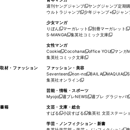
開
で
い
ウ
ウ
い
週刊ヤングジャンプ
ヤングジャンプ定期
新
く
開
ウ
ィ
ィ
ウ
ウルトラジャンプ
少年ジャンプ+
ジャン
新
し
新
く
ィ
ン
ン
ィ
し
い
し
ン
ド
ド
ン
少女マンガ
い
ウ
い
ド
ウ
ウ
ド
りぼん
マーガレット
別冊マーガレット
新
新
新
ウ
ィ
ウ
ウ
で
で
ウ
S-MANGA
集英社コミック文庫
し
新
し
新
ィ
ン
ィ
で
開
開
で
い
し
い
し
ン
ド
ン
女性マンガ
開
く
く
開
ウ
い
ウ
い
ド
ウ
ド
Cookie
Cocohana
office YOU
マンガM
く
く
新
新
新
ィ
ウ
ィ
ウ
ウ
で
ウ
集英社コミック文庫
し
新
し
し
ン
ィ
ン
ィ
で
開
で
い
し
い
い
ド
ン
ド
ン
取材・ファッション
ファッション・美容
開
く
開
ウ
い
ウ
ウ
ウ
ド
ウ
ド
Seventeen
non-no
BAILA
MAQUIA
S
く
く
新
新
新
新
ィ
ウ
ィ
ィ
で
ウ
で
ウ
集英社オンライン
し
新
し
し
し
ン
ィ
ン
ン
開
で
開
で
い
し
い
い
い
ド
ン
ド
ド
芸能・情報・スポーツ
く
開
く
開
ウ
い
ウ
ウ
ウ
ウ
ド
ウ
ウ
Myojo
週プレNEWS
週プレ グラジャパ!
く
く
新
新
新
ィ
ウ
ィ
ィ
ィ
で
ウ
で
で
し
し
ン
ィ
ン
ン
ン
書籍
文芸・文庫・総合
開
で
開
開
い
い
ド
ン
ド
ド
ド
すばる
小説すばる
集英社 文芸ステーシ
く
開
く
く
新
新
ウ
ウ
ウ
ド
ウ
ウ
ウ
く
し
し
ィ
ィ
学芸・ノンフィクション・新書
で
ウ
で
で
で
い
い
ン
ン
集英社学芸部 - 学芸・ノンフィクション
開
で
開
開
開