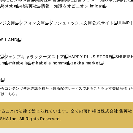
新
新
新
ウ
ウ
ウ
ウ
ド
ド
ド
kotoba
e!集英社
情報・知識＆オピニオン imidas
く
く
く
く
く
新
し
新
し
新
ィ
ィ
ィ
ィ
ウ
ウ
ウ
し
し
い
し
い
し
ン
ン
ン
ン
で
で
で
い
い
ウ
い
ウ
い
ド
ド
ド
ド
ンジ文庫
シフォン文庫
ダッシュエックス文庫公式サイト
JUMP 
開
開
開
新
新
新
ウ
ウ
ィ
ウ
ィ
ウ
ウ
ウ
ウ
ウ
く
く
く
し
し
し
ィ
ィ
ン
ィ
ン
ィ
で
で
で
で
い
い
い
ン
ン
ド
ン
ド
ン
S.LAND
開
開
開
開
新
ウ
ウ
ウ
ド
ド
ウ
ド
ウ
ド
く
く
く
く
し
ィ
ィ
ィ
ウ
ウ
で
ウ
で
ウ
い
ン
ン
ン
ジャンプキャラクターズストア
HAPPY PLUS STORE
SHUEIS
で
で
開
で
開
で
新
新
新
ウ
ド
ド
ド
ium
mirabella
mirabella homme
zakka market
開
開
く
開
く
開
し
新
新
新
し
新
し
ィ
ウ
ウ
ウ
く
く
く
く
い
し
し
い
し
し
い
ン
で
で
で
ウ
い
い
ウ
い
い
ウ
ド
ボ
開
開
開
新
ィ
ウ
ウ
ィ
ウ
ウ
ィ
ウ
く
く
く
し
らコンテンツ使用許諾を得た正規版配信サービスであることを示す登録商標（登録番
ン
ィ
ィ
ン
ィ
ィ
ン
で
い
覧はこちら。
ド
ン
ン
ド
ン
ン
ド
開
ウ
ウ
ド
ド
ウ
ド
ド
ウ
く
ィ
で
ウ
ウ
で
ウ
ウ
で
ることは法律で禁じられています。全ての著作権は株式会社 集英社
ン
開
で
で
開
で
で
開
ド
HA Inc. All Rights Reserved.
く
開
開
く
開
開
く
ウ
く
く
く
く
で