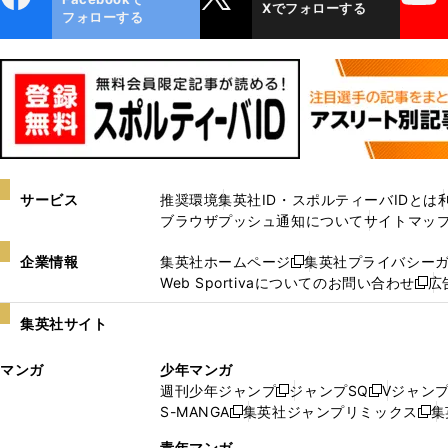
Xでフォローする
ok
フォローする
サービス
推奨環境
集英社ID・スポルティーバIDとは
ブラウザプッシュ通知について
サイトマッ
企業情報
集英社ホームページ
集英社プライバシー
新
Web Sportivaについてのお問い合わせ
広
し
新
い
し
集英社サイト
ウ
い
ィ
ウ
マンガ
少年マンガ
ン
ィ
週刊少年ジャンプ
ジャンプSQ
Vジャン
ド
ン
新
新
S-MANGA
集英社ジャンプリミックス
集
ウ
ド
新
し
し
新
で
ウ
し
い
い
し
青年マンガ