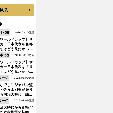
たか
見る
事
本代表
2026.08.10更新
ワールドカップ】サ
カー日本代表を名将
ちはどう見たか ファ
・ハール、クロッ
本代表
2026.08.10更新
、フリック...
ワールドカップ】サ
カー日本代表を「世
」はどう見たか ベン
ル、スカローニ、モ
リーグ
2026.08.09更新
リッチ...
なでしこジャパン監
・佐々木則夫が振り
る明治大時代「練習
しない（木村）和司
リーグ
2026.08.09更新
脚光を浴びて...。全
治大時代から別格だ
面白くない４年間で
前
った木村和司の技術