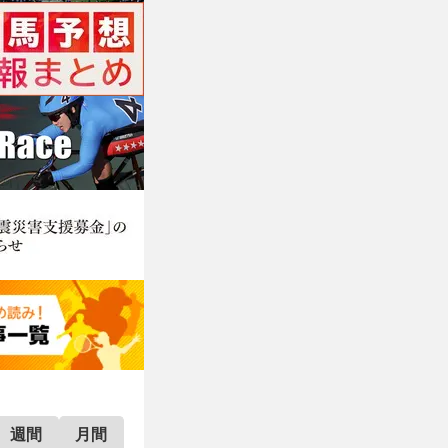
週間
月間