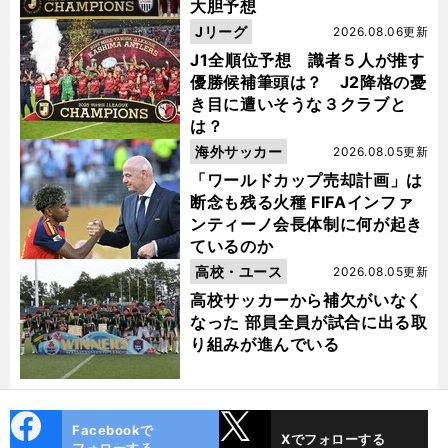
大胆予想
Jリーグ
2026.08.06更新
J1全順位予想 識者５人が推す
優勝候補筆頭は？ J2降格の憂
き目に遭いそうな３クラブと
は？
海外サッカー
2026.08.05更新
「ワールドカップ売却計画」は
断念も残る火種 FIFAインファ
ンティーノ会長体制に何が起き
ているのか
高校・ユース
2026.08.05更新
高校サッカーから補欠がいなく
なった 部員全員が試合に出る取
り組みが進んでいる
cebo
X
Facebookで
Xでフォローする
ok
フォローする