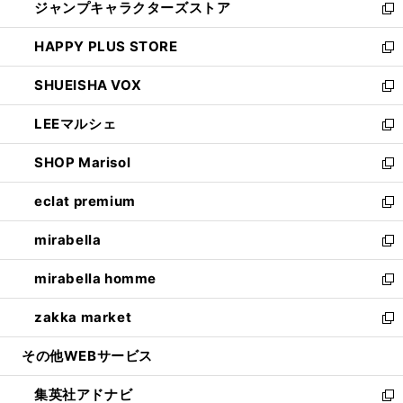
ジャンプキャラクターズストア
く
ィ
い
新
ン
ウ
し
HAPPY PLUS STORE
ド
ィ
い
新
ウ
ン
ウ
し
SHUEISHA VOX
で
ド
ィ
い
新
開
ウ
ン
ウ
し
LEEマルシェ
く
で
ド
ィ
い
新
開
ウ
ン
ウ
し
SHOP Marisol
く
で
ド
ィ
い
新
開
ウ
ン
ウ
し
eclat premium
く
で
ド
ィ
い
新
開
ウ
ン
ウ
し
mirabella
く
で
ド
ィ
い
新
開
ウ
ン
ウ
し
mirabella homme
く
で
ド
ィ
い
新
開
ウ
ン
ウ
し
zakka market
く
で
ド
ィ
い
新
開
ウ
ン
ウ
し
その他WEBサービス
く
で
ド
ィ
い
開
ウ
ン
ウ
集英社アドナビ
く
で
ド
ィ
新