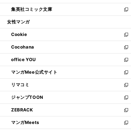
開
ウ
ン
ウ
し
集英社コミック文庫
く
で
ド
ィ
い
新
開
ウ
ン
ウ
し
女性マンガ
く
で
ド
ィ
い
開
ウ
ン
ウ
Cookie
く
で
ド
ィ
新
開
ウ
ン
し
Cocohana
く
で
ド
い
新
開
ウ
ウ
し
office YOU
く
で
ィ
い
新
開
ン
ウ
し
マンガMee公式サイト
く
ド
ィ
い
新
ウ
ン
ウ
し
リマコミ
で
ド
ィ
い
新
開
ウ
ン
ウ
し
ジャンプTOON
く
で
ド
ィ
い
新
開
ウ
ン
ウ
し
ZEBRACK
く
で
ド
ィ
い
新
開
ウ
ン
ウ
し
マンガMeets
く
で
ド
ィ
い
新
開
ウ
ン
ウ
し