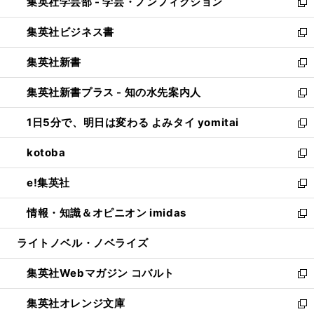
集英社学芸部 - 学芸・ノンフィクション
く
で
ド
ィ
新
開
ウ
ン
し
集英社ビジネス書
く
で
ド
い
新
開
ウ
ウ
し
集英社新書
く
で
ィ
い
新
開
ン
ウ
し
集英社新書プラス - 知の水先案内人
く
ド
ィ
い
新
ウ
ン
ウ
し
1日5分で、明日は変わる よみタイ yomitai
で
ド
ィ
い
新
開
ウ
ン
ウ
し
kotoba
く
で
ド
ィ
い
新
開
ウ
ン
ウ
し
e!集英社
く
で
ド
ィ
い
新
開
ウ
ン
ウ
し
情報・知識＆オピニオン imidas
く
で
ド
ィ
い
新
開
ウ
ン
ウ
し
ライトノベル・ノベライズ
く
で
ド
ィ
い
開
ウ
ン
ウ
集英社Webマガジン コバルト
く
で
ド
ィ
新
開
ウ
ン
し
集英社オレンジ文庫
く
で
ド
い
新