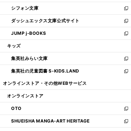
開
ウ
ウ
し
シフォン文庫
く
で
ィ
い
新
開
ン
ウ
し
ダッシュエックス文庫公式サイト
く
ド
ィ
い
新
ウ
ン
ウ
し
JUMP j-BOOKS
で
ド
ィ
い
新
開
ウ
ン
ウ
し
キッズ
く
で
ド
ィ
い
開
ウ
ン
ウ
集英社みらい文庫
く
で
ド
ィ
新
開
ウ
ン
し
集英社の児童図書 S-KIDS.LAND
く
で
ド
い
新
開
ウ
ウ
し
オンラインストア・
その他WEBサービス
く
で
ィ
い
開
ン
ウ
オンラインストア
く
ド
ィ
ウ
ン
OTO
で
ド
新
開
ウ
し
SHUEISHA MANGA-ART HERITAGE
く
で
い
新
開
ウ
し