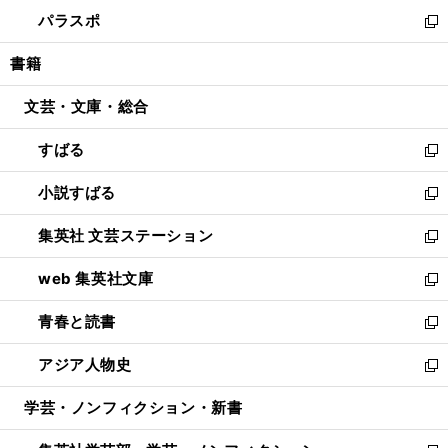
ウ
ン
ウ
し
パラスポ
で
ド
ィ
い
新
開
ウ
ン
ウ
し
書籍
く
で
ド
ィ
い
開
ウ
ン
ウ
文芸・文庫・総合
く
で
ド
ィ
開
ウ
ン
すばる
く
で
ド
新
開
ウ
し
小説すばる
く
で
い
新
開
ウ
し
集英社 文芸ステーション
く
ィ
い
新
ン
ウ
し
web 集英社文庫
ド
ィ
い
新
ウ
ン
ウ
し
青春と読書
で
ド
ィ
い
新
開
ウ
ン
ウ
し
アジア人物史
く
で
ド
ィ
い
新
開
ウ
ン
ウ
し
学芸・ノンフィクション・新書
く
で
ド
ィ
い
開
ウ
ン
ウ