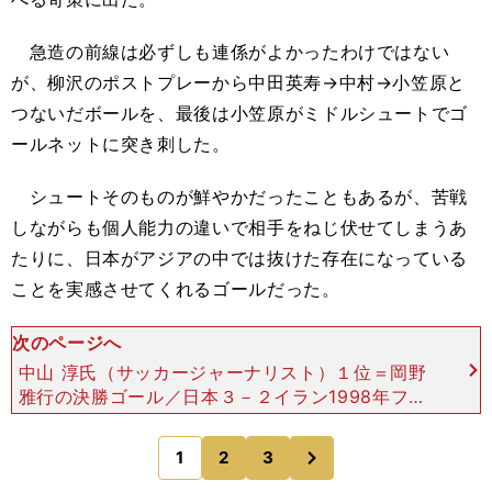
急造の前線は必ずしも連係がよかったわけではない
が、柳沢のポストプレーから中田英寿→中村→小笠原と
つないだボールを、最後は小笠原がミドルシュートでゴ
ールネットに突き刺した。
シュートそのものが鮮やかだったこともあるが、苦戦
しながらも個人能力の違いで相手をねじ伏せてしまうあ
たりに、日本がアジアの中では抜けた存在になっている
ことを実感させてくれるゴールだった。
次のページへ
中山 淳氏（サッカージャーナリスト）１位＝岡野
雅行の決勝ゴール／日本３－２イラン1998年フラ
ンスＷ杯最終予選（1997年11月16日／マレーシ
ア） Ｗ杯アジア最終予選ベストゴールは、「ジョ
次
1
2
3
のページへ
ホール