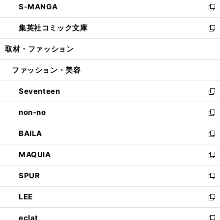
S-MANGA
く
で
ド
ィ
い
新
開
ウ
ン
ウ
し
集英社コミック文庫
く
で
ド
ィ
い
新
開
ウ
ン
ウ
し
取材・ファッション
く
で
ド
ィ
い
開
ウ
ン
ウ
ファッション・美容
く
で
ド
ィ
開
ウ
ン
Seventeen
く
で
ド
新
開
ウ
し
non-no
く
で
い
新
開
ウ
し
BAILA
く
ィ
い
新
ン
ウ
し
MAQUIA
ド
ィ
い
新
ウ
ン
ウ
し
SPUR
で
ド
ィ
い
新
開
ウ
ン
ウ
し
LEE
く
で
ド
ィ
い
新
開
ウ
ン
ウ
し
eclat
く
で
ド
ィ
い