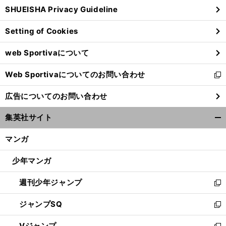
ウ
SHUEISHA Privacy Guideline
ィ
ン
Setting of Cookies
ド
ウ
web Sportivaについて
で
開
Web Sportivaについてのお問い合わせ
く
新
し
広告についてのお問い合わせ
い
ウ
集英社サイト
ィ
開
ン
く/
マンガ
ド
閉
ウ
じ
少年マンガ
で
る
開
週刊少年ジャンプ
く
新
し
ジャンプSQ
い
新
ウ
し
Vジャンプ