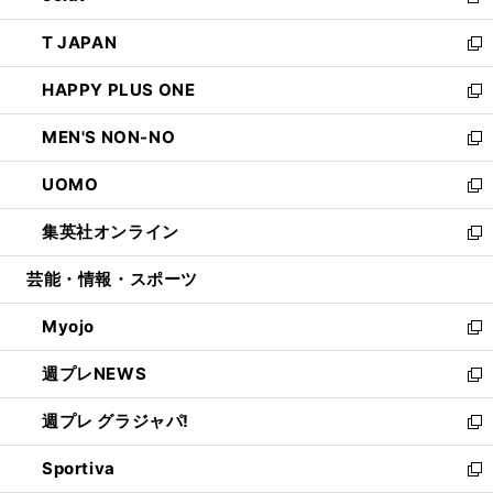
新
開
ウ
ン
ウ
し
T JAPAN
く
で
ド
ィ
い
新
開
ウ
ン
ウ
し
HAPPY PLUS ONE
く
で
ド
ィ
い
新
開
ウ
ン
ウ
し
MEN'S NON-NO
く
で
ド
ィ
い
新
開
ウ
ン
ウ
し
UOMO
く
で
ド
ィ
い
新
開
ウ
ン
ウ
し
集英社オンライン
く
で
ド
ィ
い
新
開
ウ
ン
ウ
し
芸能・情報・スポーツ
く
で
ド
ィ
い
開
ウ
ン
ウ
Myojo
く
で
ド
ィ
新
開
ウ
ン
し
週プレNEWS
く
で
ド
い
新
開
ウ
ウ
し
週プレ グラジャパ!
く
で
ィ
い
新
開
ン
ウ
し
Sportiva
く
ド
ィ
い
新