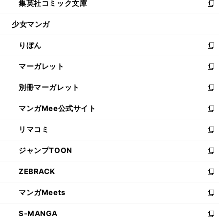
集英社コミック文庫
く
で
ド
ィ
い
新
開
ウ
ン
ウ
し
少女マンガ
く
で
ド
ィ
い
開
ウ
ン
ウ
りぼん
く
で
ド
ィ
新
開
ウ
ン
し
マーガレット
く
で
ド
い
新
開
ウ
ウ
し
別冊マーガレット
く
で
ィ
い
新
開
ン
ウ
し
マンガMee公式サイト
く
ド
ィ
い
新
ウ
ン
ウ
し
リマコミ
で
ド
ィ
い
新
開
ウ
ン
ウ
し
ジャンプTOON
く
で
ド
ィ
い
新
開
ウ
ン
ウ
し
ZEBRACK
く
で
ド
ィ
い
新
開
ウ
ン
ウ
し
マンガMeets
く
で
ド
ィ
い
新
開
ウ
ン
ウ
し
S-MANGA
く
で
ド
ィ
い
新