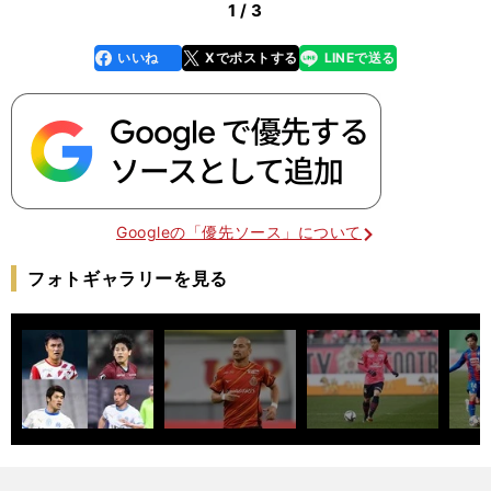
1 / 3
いいね
Xでポストする
LINEで送る
line
faceboo
x
k
Googleの「優先ソース」について
フォトギャラリーを見る