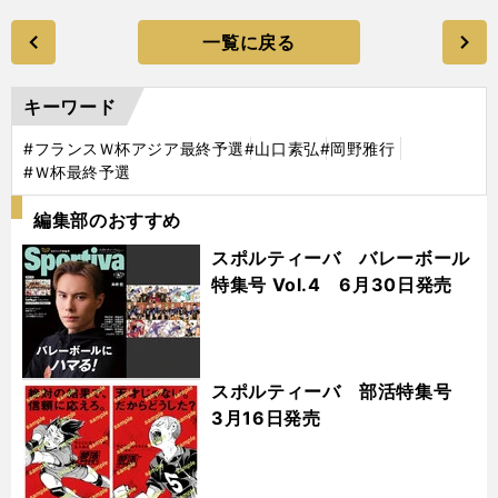
一覧に戻る
キーワード
#フランスＷ杯アジア最終予選
#山口素弘
#岡野雅行
#Ｗ杯最終予選
編集部のおすすめ
スポルティーバ バレーボール
特集号 Vol.4 6月30日発売
スポルティーバ 部活特集号
3月16日発売