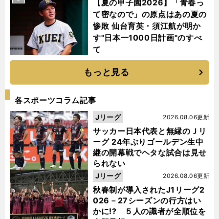
【夏の甲子園2026】「青春っ
て密なので」の原点はあの夏の
惨敗 仙台育英・須江航が明か
す"日本一1000日計画"のすべ
て
もっと見る
各スポーツコラム記事
Jリーグ
2026.08.06更新
サッカー日本代表と無縁のＪリ
ーグ 24年ぶりゴールデン生中
継の開幕戦でヘタな試合は見せ
られない
Jリーグ
2026.08.06更新
秋春制が導入されたJ1リーグ2
026－27シーズンの行方はい
かに!? ５人の識者が全順位を