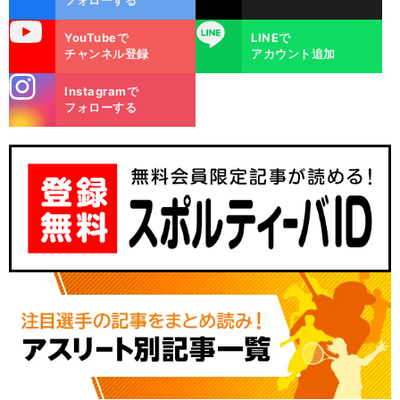
uTube
LINE
YouTubeで
LINEで
チャンネル登録
アカウント追加
stagra
Instagramで
m
フォローする
？
ト
前
へ