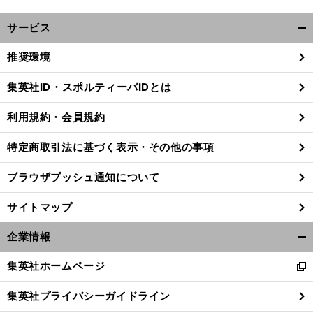
サービス
開
く/
推奨環境
閉
じ
集英社ID・スポルティーバIDとは
る
利用規約・会員規約
特定商取引法に基づく表示・その他の事項
ブラウザプッシュ通知について
サイトマップ
企業情報
開
く/
集英社ホームページ
新
閉
し
じ
集英社プライバシーガイドライン
い
る