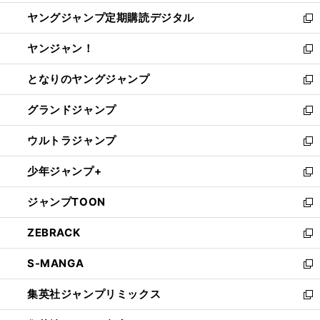
開
ウ
ン
し
ヤングジャンプ定期購読デジタル
く
で
ド
い
新
開
ウ
ウ
し
ヤンジャン！
く
で
ィ
い
新
開
ン
ウ
し
となりのヤングジャンプ
く
ド
ィ
い
新
ウ
ン
ウ
し
グランドジャンプ
で
ド
ィ
い
新
開
ウ
ン
ウ
し
ウルトラジャンプ
く
で
ド
ィ
い
新
開
ウ
ン
ウ
し
少年ジャンプ+
く
で
ド
ィ
い
新
開
ウ
ン
ウ
し
ジャンプTOON
く
で
ド
ィ
い
新
開
ウ
ン
ウ
し
ZEBRACK
く
で
ド
ィ
い
新
開
ウ
ン
ウ
し
S-MANGA
く
で
ド
ィ
い
新
開
ウ
ン
ウ
し
集英社ジャンプリミックス
く
で
ド
ィ
い
新
開
ウ
ン
ウ
し