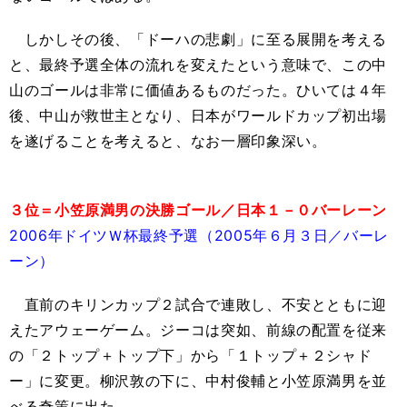
しかしその後、「ドーハの悲劇」に至る展開を考える
と、最終予選全体の流れを変えたという意味で、この中
山のゴールは非常に価値あるものだった。ひいては４年
後、中山が救世主となり、日本がワールドカップ初出場
を遂げることを考えると、なお一層印象深い。
３位＝小笠原満男の決勝ゴール／日本１－０バーレーン
2006年ドイツＷ杯最終予選（2005年６月３日／バーレ
ーン）
直前のキリンカップ２試合で連敗し、不安とともに迎
えたアウェーゲーム。ジーコは突如、前線の配置を従来
の「２トップ＋トップ下」から「１トップ＋２シャド
ー」に変更。柳沢敦の下に、中村俊輔と小笠原満男を並
べる奇策に出た。