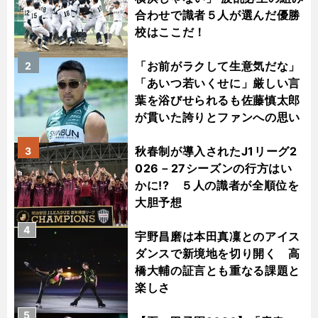
合わせで識者５人が選んだ優勝
校はここだ！
「お前がラクして生意気だな」
2
「あいつ若いくせに」厳しい言
葉を浴びせられるも佐藤慎太郎
が貫いた誇りとファンへの思い
秋春制が導入されたJ1リーグ2
3
026－27シーズンの行方はい
かに!? ５人の識者が全順位を
大胆予想
4
宇野昌磨は本田真凜とのアイス
ダンスで新境地を切り開く 高
橋大輔の証言とも重なる課題と
楽しさ
5