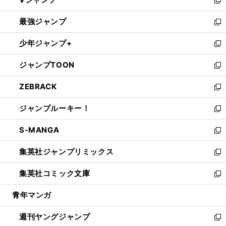
ィ
い
新
ン
ウ
し
最強ジャンプ
ド
ィ
い
新
ウ
ン
ウ
し
少年ジャンプ+
で
ド
ィ
い
新
開
ウ
ン
ウ
し
ジャンプTOON
く
で
ド
ィ
い
新
開
ウ
ン
ウ
し
ZEBRACK
く
で
ド
ィ
い
新
開
ウ
ン
ウ
し
ジャンプルーキー！
く
で
ド
ィ
い
新
開
ウ
ン
ウ
し
S-MANGA
く
で
ド
ィ
い
新
開
ウ
ン
ウ
し
集英社ジャンプリミックス
く
で
ド
ィ
い
新
開
ウ
ン
ウ
し
集英社コミック文庫
く
で
ド
ィ
い
新
開
ウ
ン
ウ
し
青年マンガ
く
で
ド
ィ
い
開
ウ
ン
ウ
週刊ヤングジャンプ
く
で
ド
ィ
新