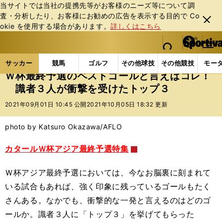
当サイトでは当社の提携先等がお客様のニーズ等について調
査・分析したり、お客様にお勧めの広告を表⽰する⽬的で Co
閉じ
okie を使⽤する場合があります。
詳しくはこちら
る
マイペ
web Sportiva (webスポルティーバ)
検索
メニュ
we
ー
サッカーの記事一覧
サッカー代表
日本代表
Ｗ
b
ジ
サッカー
競馬
ゴルフ
その他球技
その他競技
モー
ス
Ｗ杯最終予選のベストゴールと言えばコレ！
ポ
識者３人が衝撃を受けたトップ３
ル
テ
2021年09月01日 10:45 公開
2021年10月05日 18:32 更新
ィ
ー
photo by Katsuro Okazawa/AFLO
バ
カタールＷ杯アジア最終予選特集
Ｗ杯アジア最終予選においては、今なお脳裏に刻まれて
いる試合もあれば、強く印象に残っているゴールもたく
さんある。なかでも、衝撃的な一発と言えるのはどのゴ
ールか。識者３人に「トップ３」を挙げてもらった