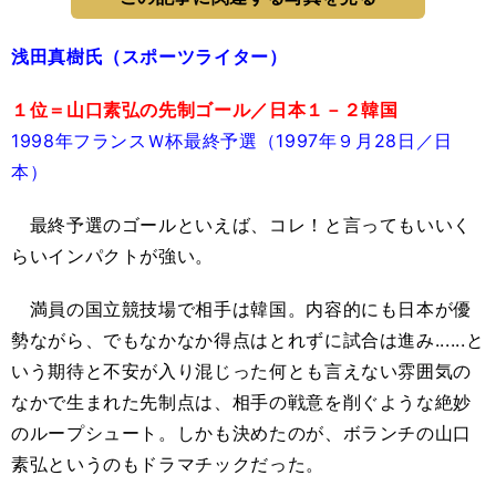
浅田真樹氏（スポーツライター）
１位＝山口素弘の先制ゴール／日本１－２韓国
1998年フランスＷ杯最終予選（1997年９月28日／日
本）
最終予選のゴールといえば、コレ！と言ってもいいく
らいインパクトが強い。
満員の国立競技場で相手は韓国。内容的にも日本が優
勢ながら、でもなかなか得点はとれずに試合は進み......と
いう期待と不安が入り混じった何とも言えない雰囲気の
なかで生まれた先制点は、相手の戦意を削ぐような絶妙
のループシュート。しかも決めたのが、ボランチの山口
素弘というのもドラマチックだった。