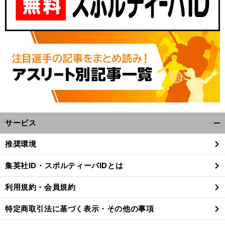
サービス
開
。
前
く/
へ
24
推奨環境
閉
じ
集英社ID・スポルティーバIDとは
る
利用規約・会員規約
特定商取引法に基づく表示・その他の事項