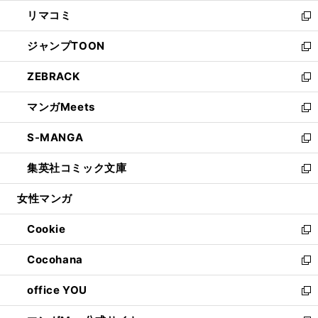
ウ
ン
ウ
し
リマコミ
で
ド
ィ
い
新
開
ウ
ン
ウ
し
ジャンプTOON
く
で
ド
ィ
い
新
開
ウ
ン
ウ
し
ZEBRACK
く
で
ド
ィ
い
新
開
ウ
ン
ウ
し
マンガMeets
く
で
ド
ィ
い
新
開
ウ
ン
ウ
し
S-MANGA
く
で
ド
ィ
い
新
開
ウ
ン
ウ
し
集英社コミック文庫
く
で
ド
ィ
い
新
開
ウ
ン
ウ
し
女性マンガ
く
で
ド
ィ
い
開
ウ
ン
ウ
Cookie
く
で
ド
ィ
新
開
ウ
ン
し
Cocohana
く
で
ド
い
新
開
ウ
ウ
し
office YOU
く
で
ィ
い
新
開
ン
ウ
し