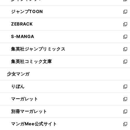
い
新
開
ウ
ン
ウ
し
ジャンプTOON
く
で
ド
ィ
い
新
開
ウ
ン
ウ
し
ZEBRACK
く
で
ド
ィ
い
新
開
ウ
ン
ウ
し
S-MANGA
く
で
ド
ィ
い
新
開
ウ
ン
ウ
し
集英社ジャンプリミックス
く
で
ド
ィ
い
新
開
ウ
ン
ウ
し
集英社コミック文庫
く
で
ド
ィ
い
新
開
ウ
ン
ウ
し
少女マンガ
く
で
ド
ィ
い
開
ウ
ン
ウ
りぼん
く
で
ド
ィ
新
開
ウ
ン
し
マーガレット
く
で
ド
い
新
開
ウ
ウ
し
別冊マーガレット
く
で
ィ
い
新
開
ン
ウ
し
マンガMee公式サイト
く
ド
ィ
い
新