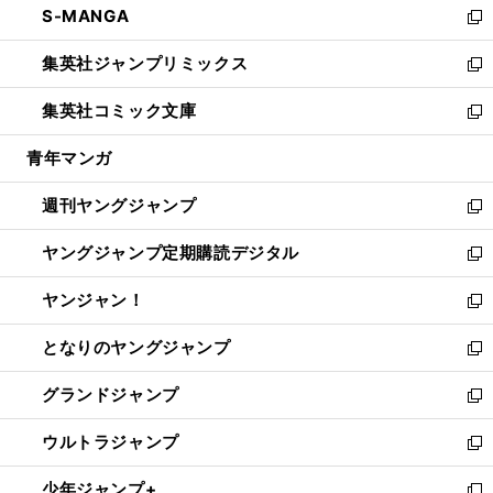
S-MANGA
く
で
ド
ィ
い
新
開
ウ
ン
ウ
し
集英社ジャンプリミックス
く
で
ド
ィ
い
新
開
ウ
ン
ウ
し
集英社コミック文庫
く
で
ド
ィ
い
新
開
ウ
ン
ウ
し
青年マンガ
く
で
ド
ィ
い
開
ウ
ン
ウ
週刊ヤングジャンプ
く
で
ド
ィ
新
開
ウ
ン
し
ヤングジャンプ定期購読デジタル
く
で
ド
い
新
開
ウ
ウ
し
ヤンジャン！
く
で
ィ
い
新
開
ン
ウ
し
となりのヤングジャンプ
く
ド
ィ
い
新
ウ
ン
ウ
し
グランドジャンプ
で
ド
ィ
い
新
開
ウ
ン
ウ
し
ウルトラジャンプ
く
で
ド
ィ
い
新
開
ウ
ン
ウ
し
少年ジャンプ+
く
で
ド
ィ