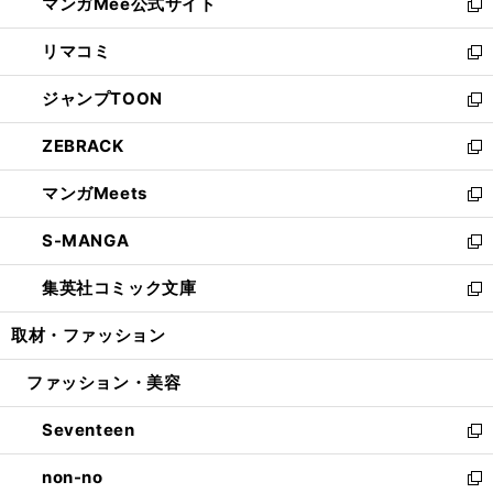
マンガMee公式サイト
く
ド
ィ
い
新
ウ
ン
ウ
し
リマコミ
で
ド
ィ
い
新
開
ウ
ン
ウ
し
ジャンプTOON
く
で
ド
ィ
い
新
開
ウ
ン
ウ
し
ZEBRACK
く
で
ド
ィ
い
新
開
ウ
ン
ウ
し
マンガMeets
く
で
ド
ィ
い
新
開
ウ
ン
ウ
し
S-MANGA
く
で
ド
ィ
い
新
開
ウ
ン
ウ
し
集英社コミック文庫
く
で
ド
ィ
い
新
開
ウ
ン
ウ
し
取材・ファッション
く
で
ド
ィ
い
開
ウ
ン
ウ
ファッション・美容
く
で
ド
ィ
開
ウ
ン
Seventeen
く
で
ド
新
開
ウ
し
non-no
く
で
い
新