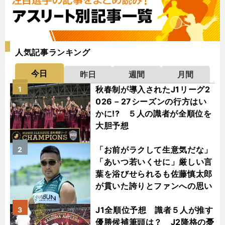
人気記事ランキング
今日
昨日
週間
月間
秋春制が導入されたJ1リーグ2
1
026－27シーズンの行方はい
かに!? ５人の識者が全順位を
大胆予想
「お前がラクして生意気だな」
2
「あいつ若いくせに」厳しい言
葉を浴びせられるも佐藤慎太郎
が貫いた誇りとファンへの思い
J1全順位予想 識者５人が推す
3
優勝候補筆頭は？ J2降格の憂