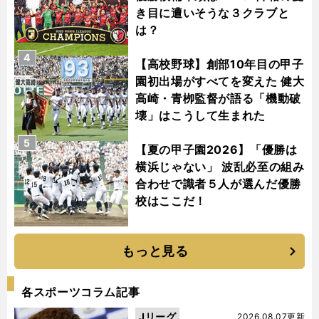
き目に遭いそうな３クラブと
は？
4
【高校野球】創部10年目の甲子
園初出場がすべてを変えた 健大
高崎・青栁監督が語る「機動破
壊」はこうして生まれた
5
【夏の甲子園2026】「優勝は
横浜じゃない」 波乱必至の組み
合わせで識者５人が選んだ優勝
校はここだ！
もっと見る
各スポーツコラム記事
Jリーグ
2026.08.07更新