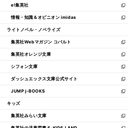
し
e!集英社
く
で
ド
ィ
い
新
開
ウ
ン
ウ
し
情報・知識＆オピニオン imidas
く
で
ド
ィ
い
新
開
ウ
ン
ウ
し
ライトノベル・ノベライズ
く
で
ド
ィ
い
開
ウ
ン
ウ
集英社Webマガジン コバルト
く
で
ド
ィ
新
開
ウ
ン
し
集英社オレンジ文庫
く
で
ド
い
新
開
ウ
ウ
し
シフォン文庫
く
で
ィ
い
新
開
ン
ウ
し
ダッシュエックス文庫公式サイト
く
ド
ィ
い
新
ウ
ン
ウ
し
JUMP j-BOOKS
で
ド
ィ
い
新
開
ウ
ン
ウ
し
キッズ
く
で
ド
ィ
い
開
ウ
ン
ウ
集英社みらい文庫
く
で
ド
ィ
新
開
ウ
ン
し
集英社の児童図書 S-KIDS.LAND
く