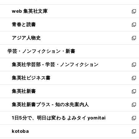
ン
ウ
し
web 集英社文庫
ド
ィ
い
新
ウ
ン
ウ
し
青春と読書
で
ド
ィ
い
新
開
ウ
ン
ウ
し
アジア人物史
く
で
ド
ィ
い
新
開
ウ
ン
ウ
し
学芸・ノンフィクション・新書
く
で
ド
ィ
い
開
ウ
ン
ウ
集英社学芸部 - 学芸・ノンフィクション
く
で
ド
ィ
新
開
ウ
ン
し
集英社ビジネス書
く
で
ド
い
新
開
ウ
ウ
し
集英社新書
く
で
ィ
い
新
開
ン
ウ
し
集英社新書プラス - 知の水先案内人
く
ド
ィ
い
新
ウ
ン
ウ
し
1日5分で、明日は変わる よみタイ yomitai
で
ド
ィ
い
新
開
ウ
ン
ウ
し
kotoba
く
で
ド
ィ
い
新
開
ウ
ン
ウ