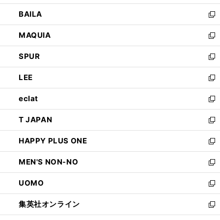
開
ウ
し
BAILA
く
ィ
い
新
ン
ウ
し
MAQUIA
ド
ィ
い
新
ウ
ン
ウ
し
SPUR
で
ド
ィ
い
新
開
ウ
ン
ウ
し
LEE
く
で
ド
ィ
い
新
開
ウ
ン
ウ
し
eclat
く
で
ド
ィ
い
新
開
ウ
ン
ウ
し
T JAPAN
く
で
ド
ィ
い
新
開
ウ
ン
ウ
し
HAPPY PLUS ONE
く
で
ド
ィ
い
新
開
ウ
ン
ウ
し
MEN'S NON-NO
く
で
ド
ィ
い
新
開
ウ
ン
ウ
し
UOMO
く
で
ド
ィ
い
新
開
ウ
ン
ウ
し
集英社オンライン
く
で
ド
ィ
い
新
開
ウ
ン
ウ
し