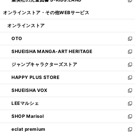
で
ド
い
新
開
ウ
ウ
し
オンラインストア・
その他WEBサービス
く
で
ィ
い
開
ン
ウ
オンラインストア
く
ド
ィ
ウ
ン
OTO
で
ド
新
開
ウ
し
SHUEISHA MANGA-ART HERITAGE
く
で
い
新
開
ウ
し
ジャンプキャラクターズストア
く
ィ
い
新
ン
ウ
し
HAPPY PLUS STORE
ド
ィ
い
新
ウ
ン
ウ
し
SHUEISHA VOX
で
ド
ィ
い
新
開
ウ
ン
ウ
し
LEEマルシェ
く
で
ド
ィ
い
新
開
ウ
ン
ウ
し
SHOP Marisol
く
で
ド
ィ
い
新
開
ウ
ン
ウ
し
eclat premium
く
で
ド
ィ
い
新