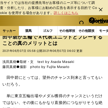
当サイトでは当社の提携先等がお客様のニーズ等について調
査・分析したり、お客様にお勧めの広告を表⽰する⽬的で Co
閉じ
okie を使⽤する場合があります。
詳しくはこちら
る
マイペ
web Sportiva (webスポルティーバ)
検索
メニュ
we
ー
サッカーの記事一覧
サッカー代表
日本代表
田
b
ジ
サッカー
競馬
ゴルフ
その他球技
その他競技
モー
ス
田中碧が五輪でＡ代表ユニットとプレーする
ポ
ことの真のメリットとは
ル
テ
2021年06月07日 05:58 公開
2021年06月07日 06:02 更新
ィ
ー
浅田真樹●取材・文 text by Asada Masaki
バ
藤田真郷●撮影 photo by Fujita Masato
田中碧にとっては、望外のチャンス到来と言ってもい
いだろう。
単に東京五輪出場やメダル獲得のチャンスというだけ
ではない、その後にもかなり直接的につながりそうな絶