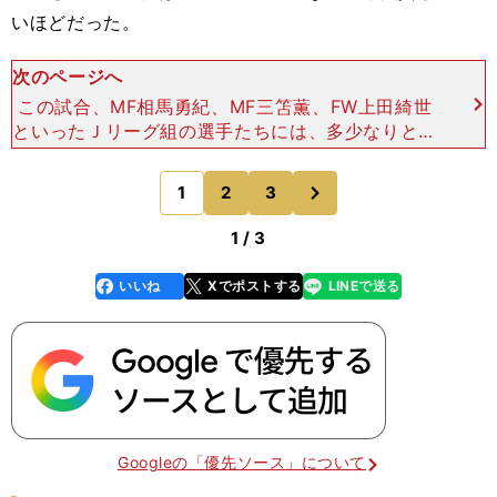
いほどだった。
次のページへ
この試合、MF相馬勇紀、MF三笘薫、FW上田綺世
といったＪリーグ組の選手たちには、多少なりとも
普段の力が発揮できない様子が見られた。日常とは
異なる相手選手の間合いやパワーに戸惑っていたと
次
1
2
3
のページへ
ころがあったの
1 / 3
いいね
Xでポストする
LINEで送る
line
faceboo
x
k
Googleの「優先ソース」について