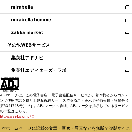
開
ウ
ン
ウ
し
mirabella
く
で
ド
ィ
い
新
開
ウ
ン
ウ
し
mirabella homme
く
で
ド
ィ
い
新
開
ウ
ン
ウ
し
zakka market
く
で
ド
ィ
い
新
開
ウ
ン
ウ
し
その他WEBサービス
く
で
ド
ィ
い
開
ウ
ン
ウ
集英社アドナビ
く
で
ド
ィ
新
開
ウ
ン
し
集英社エディターズ・ラボ
く
で
ド
い
新
開
ウ
ウ
し
く
で
ィ
い
開
ン
ウ
ABJマークは、この電子書店・電子書籍配信サービスが、著作権者からコンテ
く
ド
ィ
ンツ使用許諾を得た正規版配信サービスであることを示す登録商標（登録番号
ウ
ン
第6091713号）です。ABJマークの詳細、ABJマークを掲示しているサービス
で
ド
の一覧はこちら。
開
ウ
https://aebs.or.jp/
新
く
で
し
い
開
本ホームページに記載の文章・画像・写真などを無断で複製するこ
ウ