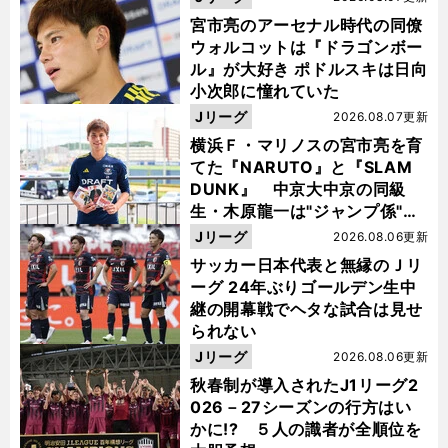
宮市亮のアーセナル時代の同僚
ウォルコットは『ドラゴンボー
ル』が大好き ポドルスキは日向
小次郎に憧れていた
Jリーグ
2026.08.07更新
横浜Ｆ・マリノスの宮市亮を育
てた『NARUTO』と『SLAM
DUNK』 中京大中京の同級
生・木原龍一は"ジャンプ係"だ
った
Jリーグ
2026.08.06更新
サッカー日本代表と無縁のＪリ
ーグ 24年ぶりゴールデン生中
継の開幕戦でヘタな試合は見せ
られない
Jリーグ
2026.08.06更新
秋春制が導入されたJ1リーグ2
026－27シーズンの行方はい
かに!? ５人の識者が全順位を