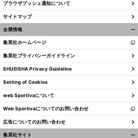
ブラウザプッシュ通知について
サイトマップ
企業情報
開
く/
集英社ホームページ
新
閉
し
じ
集英社プライバシーガイドライン
い
る
ウ
SHUEISHA Privacy Guideline
ィ
ン
Setting of Cookies
ド
ウ
web Sportivaについて
で
開
Web Sportivaについてのお問い合わせ
く
新
し
広告についてのお問い合わせ
い
ウ
集英社サイト
ィ
開