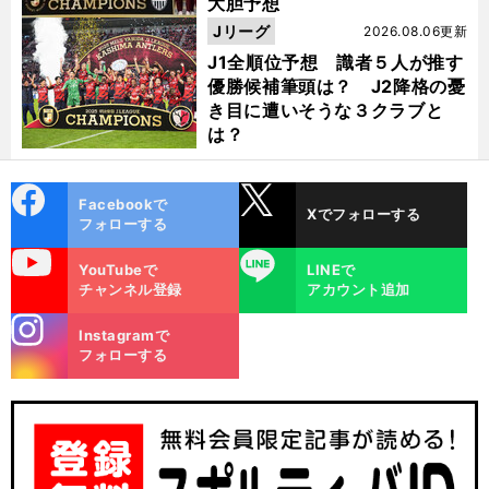
大胆予想
Jリーグ
2026.08.06更新
J1全順位予想 識者５人が推す
優勝候補筆頭は？ J2降格の憂
き目に遭いそうな３クラブと
は？
cebo
X
Facebookで
Xでフォローする
ok
フォローする
uTube
LINE
YouTubeで
LINEで
チャンネル登録
アカウント追加
stagra
Instagramで
m
フォローする