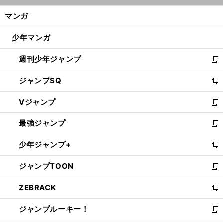
ン
く/
マンガ
ド
閉
ウ
じ
少年マンガ
で
る
開
週刊少年ジャンプ
く
新
し
ジャンプSQ
い
新
ウ
し
Vジャンプ
ィ
い
新
ン
ウ
し
最強ジャンプ
ド
ィ
い
新
ウ
ン
ウ
し
少年ジャンプ+
で
ド
ィ
い
新
開
ウ
ン
ウ
し
ジャンプTOON
く
で
ド
ィ
い
新
開
ウ
ン
ウ
し
ZEBRACK
く
で
ド
ィ
い
新
開
ウ
ン
ウ
し
ジャンプルーキー！
く
で
ド
ィ
い
新
開
ウ
ン
ウ
し