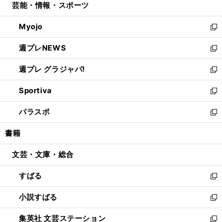
芸能・情報・スポーツ
く
で
ド
ィ
い
開
ウ
ン
ウ
Myojo
く
で
ド
ィ
新
開
ウ
ン
し
週プレNEWS
く
で
ド
い
新
開
ウ
ウ
し
週プレ グラジャパ!
く
で
ィ
い
新
開
ン
ウ
し
Sportiva
く
ド
ィ
い
新
ウ
ン
ウ
し
パラスポ
で
ド
ィ
い
新
開
ウ
ン
ウ
し
書籍
く
で
ド
ィ
い
開
ウ
ン
ウ
文芸・文庫・総合
く
で
ド
ィ
開
ウ
ン
すばる
く
で
ド
新
開
ウ
し
小説すばる
く
で
い
新
開
ウ
し
集英社 文芸ステーション
く
ィ
い
新