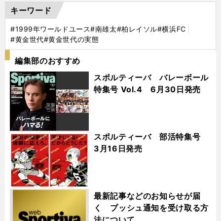
キーワード
#1999年ワールドユース
#南雄太
#柏レイソル
#横浜FC
#黄金世代
#黄金世代の実態
編集部のおすすめ
スポルティーバ バレーボール
特集号 Vol.4 6月30日発売
スポルティーバ 部活特集号
3月16日発売
最新記事などのお知らせが届
く プッシュ通知を受け取る方
法について