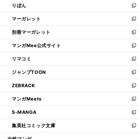
りぼん
く
で
ド
ィ
新
開
ウ
ン
し
マーガレット
く
で
ド
い
新
開
ウ
ウ
し
別冊マーガレット
く
で
ィ
い
新
開
ン
ウ
し
マンガMee公式サイト
く
ド
ィ
い
新
ウ
ン
ウ
し
リマコミ
で
ド
ィ
い
新
開
ウ
ン
ウ
し
ジャンプTOON
く
で
ド
ィ
い
新
開
ウ
ン
ウ
し
ZEBRACK
く
で
ド
ィ
い
新
開
ウ
ン
ウ
し
マンガMeets
く
で
ド
ィ
い
新
開
ウ
ン
ウ
し
S-MANGA
く
で
ド
ィ
い
新
開
ウ
ン
ウ
し
集英社コミック文庫
く
で
ド
ィ
い
新
開
ウ
ン
ウ
し
女性マンガ
く
で