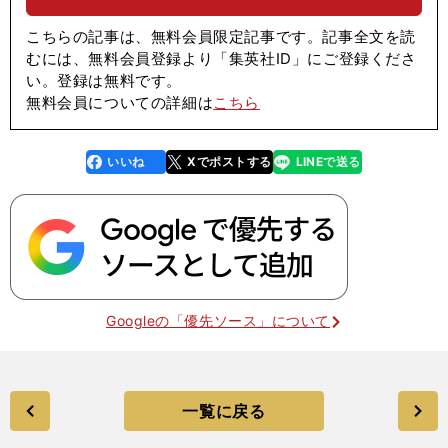
こちらの記事は、無料会員限定記事です。記事全文を読
むには、無料会員登録より「集英社ID」にご登録くださ
い。登録は無料です。
無料会員についての詳細は
こちら
いいね
Xでポストする
LINEで送る
line
faceboo
x
k
Googleの「優先ソース」について
一覧に戻る