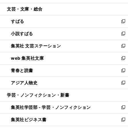
開
ウ
ン
ウ
文芸・文庫・総合
く
で
ド
ィ
開
ウ
ン
すばる
く
で
ド
新
開
ウ
し
小説すばる
く
で
い
新
開
ウ
し
集英社 文芸ステーション
く
ィ
い
新
ン
ウ
し
web 集英社文庫
ド
ィ
い
新
ウ
ン
ウ
し
青春と読書
で
ド
ィ
い
新
開
ウ
ン
ウ
し
アジア人物史
く
で
ド
ィ
い
新
開
ウ
ン
ウ
し
学芸・ノンフィクション・新書
く
で
ド
ィ
い
開
ウ
ン
ウ
集英社学芸部 - 学芸・ノンフィクション
く
で
ド
ィ
新
開
ウ
ン
し
集英社ビジネス書
く
で
ド
い
新
開
ウ
ウ
し