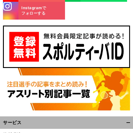
stagra
Instagramで
m
フォローする
サービス
開
く/