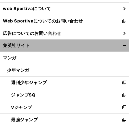
ウ
web Sportivaについて
で
開
Web Sportivaについてのお問い合わせ
く
新
し
広告についてのお問い合わせ
い
ウ
集英社サイト
ィ
開
ン
く/
マンガ
ド
閉
ウ
じ
少年マンガ
で
る
開
週刊少年ジャンプ
く
新
し
ジャンプSQ
い
新
ウ
し
Vジャンプ
ィ
い
新
ン
ウ
し
最強ジャンプ
ド
ィ
い
新
ウ
ン
ウ
し