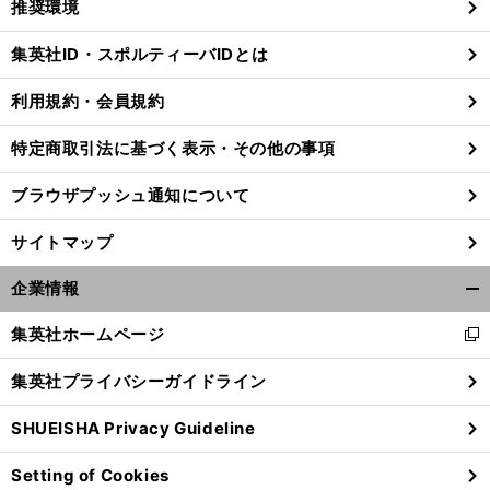
推奨環境
閉
じ
集英社ID・スポルティーバIDとは
る
利用規約・会員規約
特定商取引法に基づく表示・その他の事項
ブラウザプッシュ通知について
サイトマップ
企業情報
開
く/
集英社ホームページ
新
閉
し
じ
集英社プライバシーガイドライン
い
る
ウ
SHUEISHA Privacy Guideline
ィ
ン
Setting of Cookies
ド