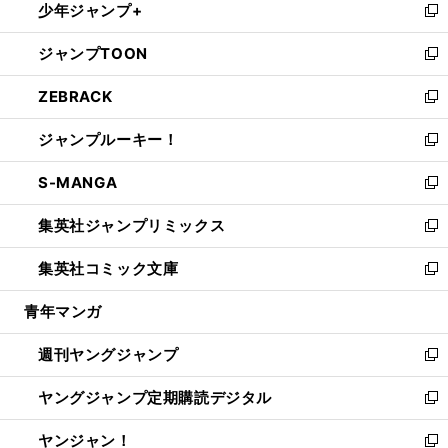
少年ジャンプ+
で
ド
ィ
い
新
開
ウ
ン
ウ
し
ジャンプTOON
く
で
ド
ィ
い
新
開
ウ
ン
ウ
し
ZEBRACK
く
で
ド
ィ
い
新
開
ウ
ン
ウ
し
ジャンプルーキー！
く
で
ド
ィ
い
新
開
ウ
ン
ウ
し
S-MANGA
く
で
ド
ィ
い
新
開
ウ
ン
ウ
し
集英社ジャンプリミックス
く
で
ド
ィ
い
新
開
ウ
ン
ウ
し
集英社コミック文庫
く
で
ド
ィ
い
新
開
ウ
ン
ウ
し
青年マンガ
く
で
ド
ィ
い
開
ウ
ン
ウ
週刊ヤングジャンプ
く
で
ド
ィ
新
開
ウ
ン
し
ヤングジャンプ定期購読デジタル
く
で
ド
い
新
開
ウ
ウ
し
ヤンジャン！
く
で
ィ
い
新