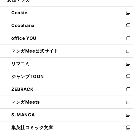
ド
ィ
い
開
ウ
ン
ウ
Cookie
く
で
ド
ィ
新
開
ウ
ン
し
Cocohana
く
で
ド
い
新
開
ウ
ウ
し
office YOU
く
で
ィ
い
新
開
ン
ウ
し
マンガMee公式サイト
く
ド
ィ
い
新
ウ
ン
ウ
し
リマコミ
で
ド
ィ
い
新
開
ウ
ン
ウ
し
ジャンプTOON
く
で
ド
ィ
い
新
開
ウ
ン
ウ
し
ZEBRACK
く
で
ド
ィ
い
新
開
ウ
ン
ウ
し
マンガMeets
く
で
ド
ィ
い
新
開
ウ
ン
ウ
し
S-MANGA
く
で
ド
ィ
い
新
開
ウ
ン
ウ
し
集英社コミック文庫
く
で
ド
ィ
い
新