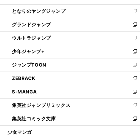
開
ン
ウ
し
となりのヤングジャンプ
く
ド
ィ
い
新
ウ
ン
ウ
し
グランドジャンプ
で
ド
ィ
い
新
開
ウ
ン
ウ
し
ウルトラジャンプ
く
で
ド
ィ
い
新
開
ウ
ン
ウ
し
少年ジャンプ+
く
で
ド
ィ
い
新
開
ウ
ン
ウ
し
ジャンプTOON
く
で
ド
ィ
い
新
開
ウ
ン
ウ
し
ZEBRACK
く
で
ド
ィ
い
新
開
ウ
ン
ウ
し
S-MANGA
く
で
ド
ィ
い
新
開
ウ
ン
ウ
し
集英社ジャンプリミックス
く
で
ド
ィ
い
新
開
ウ
ン
ウ
し
集英社コミック文庫
く
で
ド
ィ
い
新
開
ウ
ン
ウ
し
少女マンガ
く
で
ド
ィ
い
開
ウ
ン
ウ