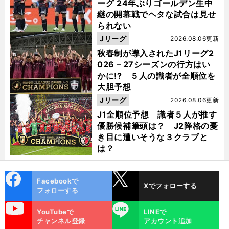
ーグ 24年ぶりゴールデン生中
継の開幕戦でヘタな試合は見せ
られない
Jリーグ
2026.08.06更新
秋春制が導入されたJ1リーグ2
026－27シーズンの行方はい
かに!? ５人の識者が全順位を
大胆予想
Jリーグ
2026.08.06更新
J1全順位予想 識者５人が推す
優勝候補筆頭は？ J2降格の憂
き目に遭いそうな３クラブと
は？
cebo
X
Facebookで
Xでフォローする
ok
フォローする
uTube
LINE
YouTubeで
LINEで
チャンネル登録
アカウント追加