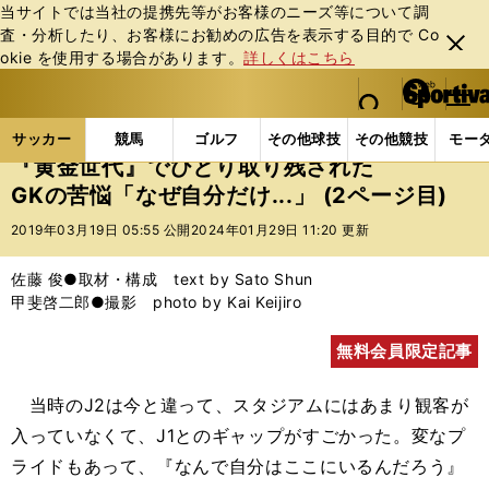
当サイトでは当社の提携先等がお客様のニーズ等について調
査・分析したり、お客様にお勧めの広告を表⽰する⽬的で Co
閉じ
okie を使⽤する場合があります。
詳しくはこちら
る
マイペ
web Sportiva (webスポルティーバ)
検索
メニュ
we
ー
サッカーの記事一覧
サッカー代表
日本代表
『黄
b
ジ
サッカー
競馬
ゴルフ
その他球技
その他競技
モー
ス
『黄金世代』でひとり取り残された
ポ
GKの苦悩「なぜ自分だけ...」 (2ページ目)
ル
テ
2019年03月19日 05:55 公開
2024年01月29日 11:20 更新
ィ
ー
佐藤 俊●取材・構成 text by Sato Shun
バ
甲斐啓二郎●撮影 photo by Kai Keijiro
無料会員限定記事
当時のJ2は今と違って、スタジアムにはあまり観客が
入っていなくて、J1とのギャップがすごかった。変なプ
ライドもあって、『なんで自分はここにいるんだろう』