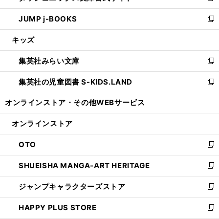
ウ
ン
ウ
し
JUMP j-BOOKS
で
ド
ィ
い
新
開
ウ
ン
ウ
し
キッズ
く
で
ド
ィ
い
開
ウ
ン
ウ
集英社みらい文庫
く
で
ド
ィ
新
開
ウ
ン
し
集英社の児童図書 S-KIDS.LAND
く
で
ド
い
新
開
ウ
ウ
し
オンラインストア・
その他WEBサービス
く
で
ィ
い
開
ン
ウ
オンラインストア
く
ド
ィ
ウ
ン
OTO
で
ド
新
開
ウ
し
SHUEISHA MANGA-ART HERITAGE
く
で
い
新
開
ウ
し
ジャンプキャラクターズストア
く
ィ
い
新
ン
ウ
し
HAPPY PLUS STORE
ド
ィ
い
新
ウ
ン