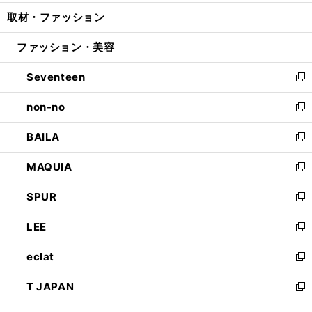
開
ウ
ン
ウ
し
取材・ファッション
く
で
ド
ィ
い
開
ウ
ン
ウ
ファッション・美容
く
で
ド
ィ
開
ウ
ン
Seventeen
く
で
ド
新
開
ウ
し
non-no
く
で
い
新
開
ウ
し
BAILA
く
ィ
い
新
ン
ウ
し
MAQUIA
ド
ィ
い
新
ウ
ン
ウ
し
SPUR
で
ド
ィ
い
新
開
ウ
ン
ウ
し
LEE
く
で
ド
ィ
い
新
開
ウ
ン
ウ
し
eclat
く
で
ド
ィ
い
新
開
ウ
ン
ウ
し
T JAPAN
く
で
ド
ィ
い
新
開
ウ
ン
ウ
し