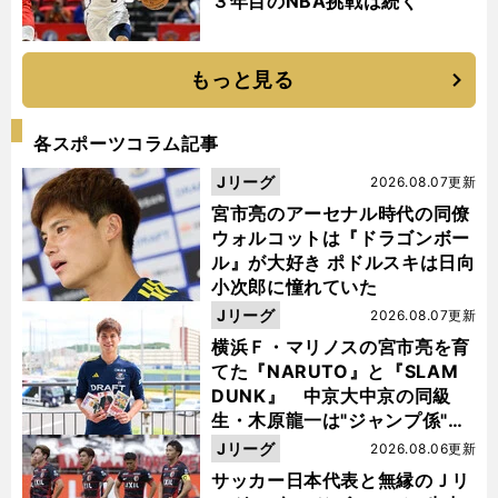
３年目のNBA挑戦は続く
もっと見る
各スポーツコラム記事
Jリーグ
2026.08.07更新
宮市亮のアーセナル時代の同僚
ウォルコットは『ドラゴンボー
ル』が大好き ポドルスキは日向
小次郎に憧れていた
Jリーグ
2026.08.07更新
横浜Ｆ・マリノスの宮市亮を育
てた『NARUTO』と『SLAM
DUNK』 中京大中京の同級
生・木原龍一は"ジャンプ係"だ
った
Jリーグ
2026.08.06更新
サッカー日本代表と無縁のＪリ