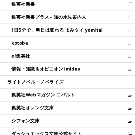
集英社新書
く
で
ィ
い
新
開
ン
ウ
し
集英社新書プラス - 知の水先案内人
く
ド
ィ
い
新
ウ
ン
ウ
し
1日5分で、明日は変わる よみタイ yomitai
で
ド
ィ
い
新
開
ウ
ン
ウ
し
kotoba
く
で
ド
ィ
い
新
開
ウ
ン
ウ
し
e!集英社
く
で
ド
ィ
い
新
開
ウ
ン
ウ
し
情報・知識＆オピニオン imidas
く
で
ド
ィ
い
新
開
ウ
ン
ウ
し
ライトノベル・ノベライズ
く
で
ド
ィ
い
開
ウ
ン
ウ
集英社Webマガジン コバルト
く
で
ド
ィ
新
開
ウ
ン
し
集英社オレンジ文庫
く
で
ド
い
新
開
ウ
ウ
し
シフォン文庫
く
で
ィ
い
新
開
ン
ウ
し
ダッシュエックス文庫公式サイト
く
ド
ィ
い
新