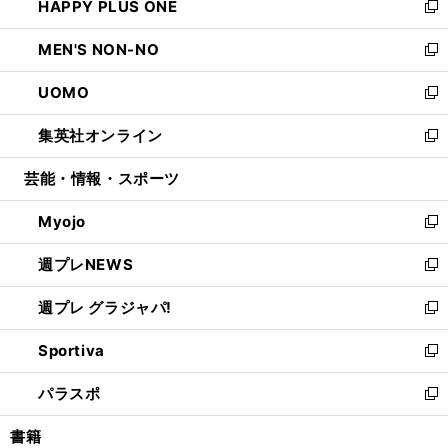
HAPPY PLUS ONE
く
で
ド
ィ
い
新
開
ウ
ン
ウ
し
MEN'S NON-NO
く
で
ド
ィ
い
新
開
ウ
ン
ウ
し
UOMO
く
で
ド
ィ
い
新
開
ウ
ン
ウ
し
集英社オンライン
く
で
ド
ィ
い
新
開
ウ
ン
ウ
し
芸能・情報・スポーツ
く
で
ド
ィ
い
開
ウ
ン
ウ
Myojo
く
で
ド
ィ
新
開
ウ
ン
し
週プレNEWS
く
で
ド
い
新
開
ウ
ウ
し
週プレ グラジャパ!
く
で
ィ
い
新
開
ン
ウ
し
Sportiva
く
ド
ィ
い
新
ウ
ン
ウ
し
パラスポ
で
ド
ィ
い
新
開
ウ
ン
ウ
し
書籍
く
で
ド
ィ
い