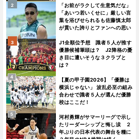
「お前がラクして生意気だな」
2
「あいつ若いくせに」厳しい言
葉を浴びせられるも佐藤慎太郎
が貫いた誇りとファンへの思い
J1全順位予想 識者５人が推す
3
優勝候補筆頭は？ J2降格の憂
き目に遭いそうな３クラブと
は？
4
【夏の甲子園2026】「優勝は
横浜じゃない」 波乱必至の組み
合わせで識者５人が選んだ優勝
校はここだ！
5
河村勇輝がサマーリーグで示し
たリーダーシップと悔し涙 ２
年ぶりの日本代表の舞台を糧に