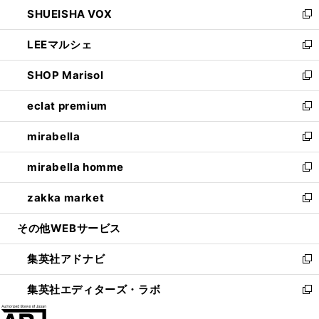
ウ
し
SHUEISHA VOX
で
ド
ィ
い
新
開
ウ
ン
ウ
し
LEEマルシェ
く
で
ド
ィ
い
新
開
ウ
ン
ウ
し
SHOP Marisol
く
で
ド
ィ
い
新
開
ウ
ン
ウ
し
eclat premium
く
で
ド
ィ
い
新
開
ウ
ン
ウ
し
mirabella
く
で
ド
ィ
い
新
開
ウ
ン
ウ
し
mirabella homme
く
で
ド
ィ
い
新
開
ウ
ン
ウ
し
zakka market
く
で
ド
ィ
い
新
開
ウ
ン
ウ
し
その他WEBサービス
く
で
ド
ィ
い
開
ウ
ン
ウ
集英社アドナビ
く
で
ド
ィ
新
開
ウ
ン
し
集英社エディターズ・ラボ
く
で
ド
い
新
開
ウ
ウ
し