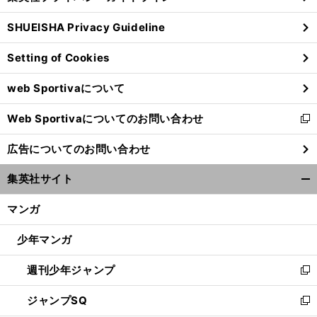
る
ウ
SHUEISHA Privacy Guideline
ィ
ン
Setting of Cookies
ド
ウ
web Sportivaについて
で
開
Web Sportivaについてのお問い合わせ
く
新
し
広告についてのお問い合わせ
い
ウ
集英社サイト
ィ
開
ン
く/
マンガ
ド
閉
ウ
じ
少年マンガ
で
る
開
週刊少年ジャンプ
く
新
し
ジャンプSQ
い
新