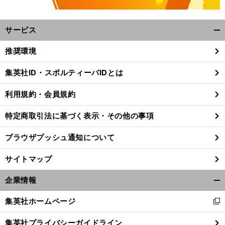
サービス
開
く/
推奨環境
閉
じ
集英社ID・スポルティーバIDとは
る
』
な
.
前
利用規約・会員規約
へ
GK
特定商取引法に基づく表示・その他の事項
ブラウザプッシュ通知について
サイトマップ
企業情報
開
く/
集英社ホームページ
新
閉
し
じ
集英社プライバシーガイドライン
い