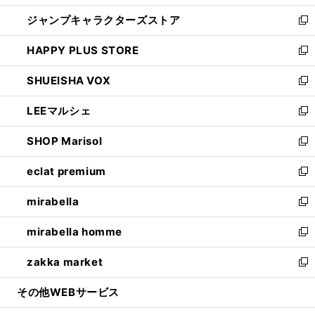
開
ウ
し
ジャンプキャラクターズストア
く
ィ
い
新
ン
ウ
し
HAPPY PLUS STORE
ド
ィ
い
新
ウ
ン
ウ
し
SHUEISHA VOX
で
ド
ィ
い
新
開
ウ
ン
ウ
し
LEEマルシェ
く
で
ド
ィ
い
新
開
ウ
ン
ウ
し
SHOP Marisol
く
で
ド
ィ
い
新
開
ウ
ン
ウ
し
eclat premium
く
で
ド
ィ
い
新
開
ウ
ン
ウ
し
mirabella
く
で
ド
ィ
い
新
開
ウ
ン
ウ
し
mirabella homme
く
で
ド
ィ
い
新
開
ウ
ン
ウ
し
zakka market
く
で
ド
ィ
い
新
開
ウ
ン
ウ
し
その他WEBサービス
く
で
ド
ィ
い
開
ウ
ン
ウ