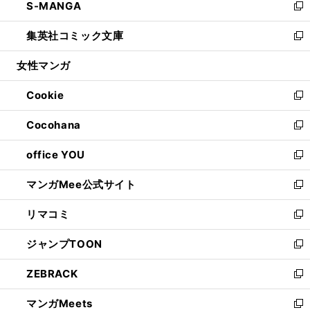
S-MANGA
く
で
ド
ィ
い
新
開
ウ
ン
ウ
し
集英社コミック文庫
く
で
ド
ィ
い
新
開
ウ
ン
ウ
し
女性マンガ
く
で
ド
ィ
い
開
ウ
ン
ウ
Cookie
く
で
ド
ィ
新
開
ウ
ン
し
Cocohana
く
で
ド
い
新
開
ウ
ウ
し
office YOU
く
で
ィ
い
新
開
ン
ウ
し
マンガMee公式サイト
く
ド
ィ
い
新
ウ
ン
ウ
し
リマコミ
で
ド
ィ
い
新
開
ウ
ン
ウ
し
ジャンプTOON
く
で
ド
ィ
い
新
開
ウ
ン
ウ
し
ZEBRACK
く
で
ド
ィ
い
新
開
ウ
ン
ウ
し
マンガMeets
く
で
ド
ィ
い
新