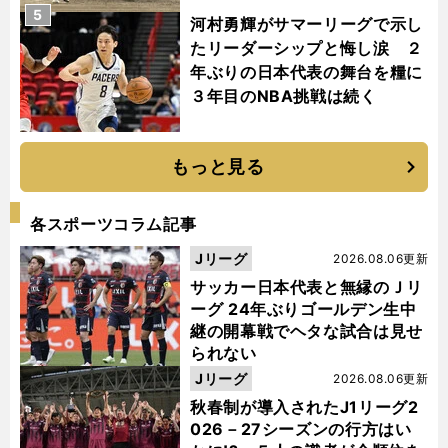
5
河村勇輝がサマーリーグで示し
たリーダーシップと悔し涙 ２
年ぶりの日本代表の舞台を糧に
３年目のNBA挑戦は続く
もっと見る
各スポーツコラム記事
Jリーグ
2026.08.06更新
サッカー日本代表と無縁のＪリ
ーグ 24年ぶりゴールデン生中
継の開幕戦でヘタな試合は見せ
られない
Jリーグ
2026.08.06更新
秋春制が導入されたJ1リーグ2
026－27シーズンの行方はい