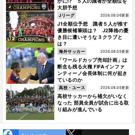
かに!? ５人の識者が全順位を
大胆予想
Jリーグ
2026.08.06更新
J1全順位予想 識者５人が推す
優勝候補筆頭は？ J2降格の憂
き目に遭いそうな３クラブと
は？
海外サッカー
2026.08.05更新
「ワールドカップ売却計画」は
断念も残る火種 FIFAインファ
ンティーノ会長体制に何が起き
ているのか
高校・ユース
2026.08.05更新
高校サッカーから補欠がいなく
なった 部員全員が試合に出る取
り組みが進んでいる
cebo
X