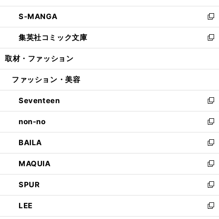
開
ウ
ン
ウ
し
S-MANGA
く
で
ド
ィ
い
新
開
ウ
ン
ウ
し
集英社コミック文庫
く
で
ド
ィ
い
新
開
ウ
ン
ウ
し
取材・ファッション
く
で
ド
ィ
い
開
ウ
ン
ウ
ファッション・美容
く
で
ド
ィ
開
ウ
ン
Seventeen
く
で
ド
新
開
ウ
し
non-no
く
で
い
新
開
ウ
し
BAILA
く
ィ
い
新
ン
ウ
し
MAQUIA
ド
ィ
い
新
ウ
ン
ウ
し
SPUR
で
ド
ィ
い
新
開
ウ
ン
ウ
し
LEE
く
で
ド
ィ
い
新
開
ウ
ン
ウ
し