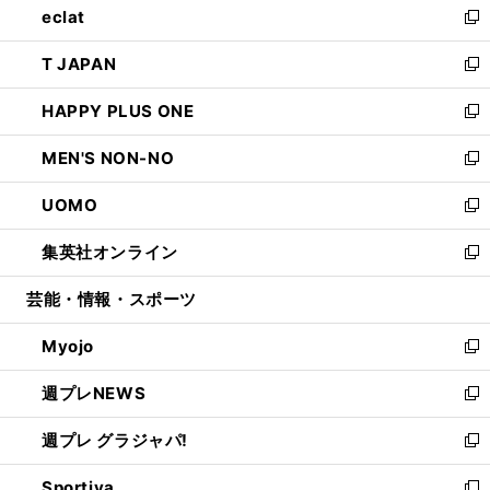
eclat
く
で
ド
ィ
い
新
開
ウ
ン
ウ
し
T JAPAN
く
で
ド
ィ
い
新
開
ウ
ン
ウ
し
HAPPY PLUS ONE
く
で
ド
ィ
い
新
開
ウ
ン
ウ
し
MEN'S NON-NO
く
で
ド
ィ
い
新
開
ウ
ン
ウ
し
UOMO
く
で
ド
ィ
い
新
開
ウ
ン
ウ
し
集英社オンライン
く
で
ド
ィ
い
新
開
ウ
ン
ウ
し
芸能・情報・スポーツ
く
で
ド
ィ
い
開
ウ
ン
ウ
Myojo
く
で
ド
ィ
新
開
ウ
ン
し
週プレNEWS
く
で
ド
い
新
開
ウ
ウ
し
週プレ グラジャパ!
く
で
ィ
い
新
開
ン
ウ
し
Sportiva
く
ド
ィ