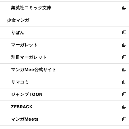
開
ウ
ン
ウ
し
集英社コミック文庫
く
で
ド
ィ
い
新
開
ウ
ン
ウ
し
少女マンガ
く
で
ド
ィ
い
開
ウ
ン
ウ
りぼん
く
で
ド
ィ
新
開
ウ
ン
し
マーガレット
く
で
ド
い
新
開
ウ
ウ
し
別冊マーガレット
く
で
ィ
い
新
開
ン
ウ
し
マンガMee公式サイト
く
ド
ィ
い
新
ウ
ン
ウ
し
リマコミ
で
ド
ィ
い
新
開
ウ
ン
ウ
し
ジャンプTOON
く
で
ド
ィ
い
新
開
ウ
ン
ウ
し
ZEBRACK
く
で
ド
ィ
い
新
開
ウ
ン
ウ
し
マンガMeets
く
で
ド
ィ
い
新
開
ウ
ン
ウ
し