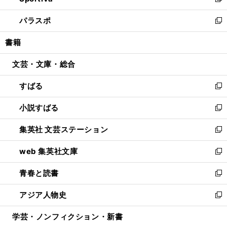
い
新
ウ
ン
ウ
し
パラスポ
で
ド
ィ
い
新
開
ウ
ン
ウ
し
書籍
く
で
ド
ィ
い
開
ウ
ン
ウ
文芸・文庫・総合
く
で
ド
ィ
開
ウ
ン
すばる
く
で
ド
新
開
ウ
し
小説すばる
く
で
い
新
開
ウ
し
集英社 文芸ステーション
く
ィ
い
新
ン
ウ
し
web 集英社文庫
ド
ィ
い
新
ウ
ン
ウ
し
青春と読書
で
ド
ィ
い
新
開
ウ
ン
ウ
し
アジア人物史
く
で
ド
ィ
い
新
開
ウ
ン
ウ
し
学芸・ノンフィクション・新書
く
で
ド
ィ
い