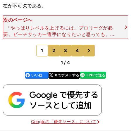
在が不可欠である。
次のページへ
「やっぱりレベルを上げるには、プロリーグが必
要。ビーチサッカー選手になりたいと思っても、現
状ではお金が得られない。フットサルのようなプロ
リーグができれば、やりたいと思う人は増えるは
次
1
2
3
4
のページへ
ず」 茂怜羅は現状を
1 / 4
いいね
Xでポストする
LINEで送る
line
faceboo
x
k
Googleの「優先ソース」について