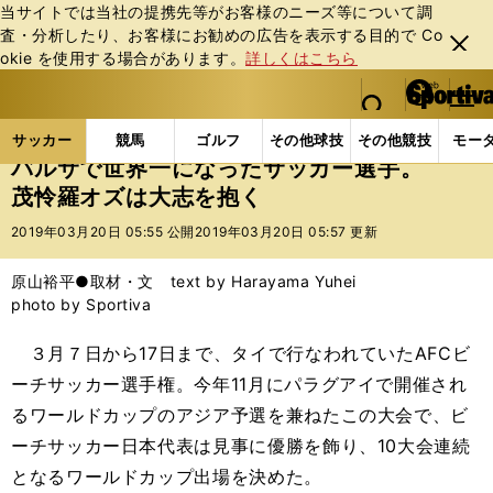
当サイトでは当社の提携先等がお客様のニーズ等について調
査・分析したり、お客様にお勧めの広告を表⽰する⽬的で Co
閉じ
okie を使⽤する場合があります。
詳しくはこちら
る
マイペ
web Sportiva (webスポルティーバ)
検索
メニュ
we
ー
サッカーの記事一覧
サッカー代表
日本代表
バ
b
ジ
サッカー
競馬
ゴルフ
その他球技
その他競技
モー
ス
バルサで世界一になったサッカー選手。
ポ
茂怜羅オズは大志を抱く
ル
テ
2019年03月20日 05:55 公開
2019年03月20日 05:57 更新
ィ
ー
原山裕平●取材・文 text by Harayama Yuhei
バ
photo by Sportiva
３月７日から17日まで、タイで行なわれていたAFCビ
ーチサッカー選手権。今年11月にパラグアイで開催され
るワールドカップのアジア予選を兼ねたこの大会で、ビ
ーチサッカー日本代表は見事に優勝を飾り、10大会連続
となるワールドカップ出場を決めた。