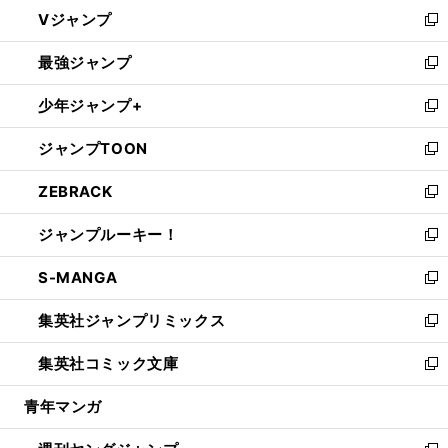
ウ
し
Vジャンプ
ィ
い
新
ン
ウ
し
最強ジャンプ
ド
ィ
い
新
ウ
ン
ウ
し
少年ジャンプ+
で
ド
ィ
い
新
開
ウ
ン
ウ
し
ジャンプTOON
く
で
ド
ィ
い
新
開
ウ
ン
ウ
し
ZEBRACK
く
で
ド
ィ
い
新
開
ウ
ン
ウ
し
ジャンプルーキー！
く
で
ド
ィ
い
新
開
ウ
ン
ウ
し
S-MANGA
く
で
ド
ィ
い
新
開
ウ
ン
ウ
し
集英社ジャンプリミックス
く
で
ド
ィ
い
新
開
ウ
ン
ウ
し
集英社コミック文庫
く
で
ド
ィ
い
新
開
ウ
ン
ウ
し
青年マンガ
く
で
ド
ィ
い
開
ウ
ン
ウ