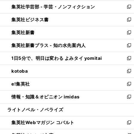
開
ウ
ン
ウ
集英社学芸部 - 学芸・ノンフィクション
く
で
ド
ィ
新
開
ウ
ン
し
集英社ビジネス書
く
で
ド
い
新
開
ウ
ウ
し
集英社新書
く
で
ィ
い
新
開
ン
ウ
し
集英社新書プラス - 知の水先案内人
く
ド
ィ
い
新
ウ
ン
ウ
し
1日5分で、明日は変わる よみタイ yomitai
で
ド
ィ
い
新
開
ウ
ン
ウ
し
kotoba
く
で
ド
ィ
い
新
開
ウ
ン
ウ
し
e!集英社
く
で
ド
ィ
い
新
開
ウ
ン
ウ
し
情報・知識＆オピニオン imidas
く
で
ド
ィ
い
新
開
ウ
ン
ウ
し
ライトノベル・ノベライズ
く
で
ド
ィ
い
開
ウ
ン
ウ
集英社Webマガジン コバルト
く
で
ド
ィ
新
開
ウ
ン
し