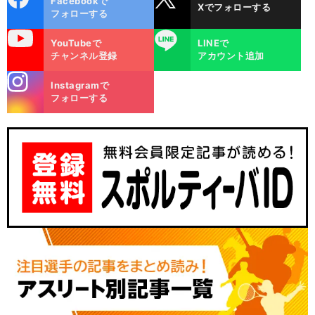
Facebookで
Xでフォローする
ok
フォローする
uTube
LINE
YouTubeで
LINEで
チャンネル登録
アカウント追加
stagra
Instagramで
m
フォローする