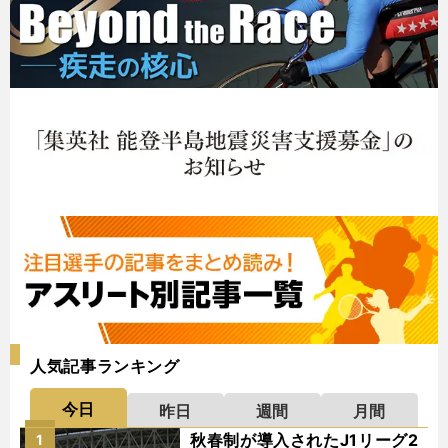
人気記事ランキング
今日
昨日
週間
月間
秋春制が導入されたJ1リーグ2
1