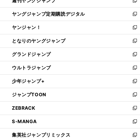
週刊ヤングジャンプ
く
で
ド
ィ
新
開
ウ
ン
し
ヤングジャンプ定期購読デジタル
く
で
ド
い
新
開
ウ
ウ
し
ヤンジャン！
く
で
ィ
い
新
開
ン
ウ
し
となりのヤングジャンプ
く
ド
ィ
い
新
ウ
ン
ウ
し
グランドジャンプ
で
ド
ィ
い
新
開
ウ
ン
ウ
し
ウルトラジャンプ
く
で
ド
ィ
い
新
開
ウ
ン
ウ
し
少年ジャンプ+
く
で
ド
ィ
い
新
開
ウ
ン
ウ
し
ジャンプTOON
く
で
ド
ィ
い
新
開
ウ
ン
ウ
し
ZEBRACK
く
で
ド
ィ
い
新
開
ウ
ン
ウ
し
S-MANGA
く
で
ド
ィ
い
新
開
ウ
ン
ウ
し
集英社ジャンプリミックス
く
で
ド
ィ
い
新