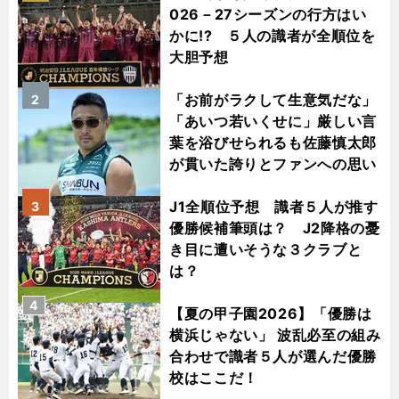
026－27シーズンの行方はい
かに!? ５人の識者が全順位を
大胆予想
「お前がラクして生意気だな」
2
「あいつ若いくせに」厳しい言
葉を浴びせられるも佐藤慎太郎
が貫いた誇りとファンへの思い
J1全順位予想 識者５人が推す
3
優勝候補筆頭は？ J2降格の憂
き目に遭いそうな３クラブと
は？
4
【夏の甲子園2026】「優勝は
横浜じゃない」 波乱必至の組み
合わせで識者５人が選んだ優勝
校はここだ！