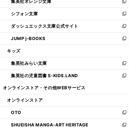
集英社オレンジ文庫
く
で
ド
い
新
開
ウ
ウ
し
シフォン文庫
く
で
ィ
い
新
開
ン
ウ
し
ダッシュエックス文庫公式サイト
く
ド
ィ
い
新
ウ
ン
ウ
し
JUMP j-BOOKS
で
ド
ィ
い
新
開
ウ
ン
ウ
し
キッズ
く
で
ド
ィ
い
開
ウ
ン
ウ
集英社みらい文庫
く
で
ド
ィ
新
開
ウ
ン
し
集英社の児童図書 S-KIDS.LAND
く
で
ド
い
新
開
ウ
ウ
し
オンラインストア・
その他WEBサービス
く
で
ィ
い
開
ン
ウ
オンラインストア
く
ド
ィ
ウ
ン
OTO
で
ド
新
開
ウ
し
SHUEISHA MANGA-ART HERITAGE
く
で
い
新