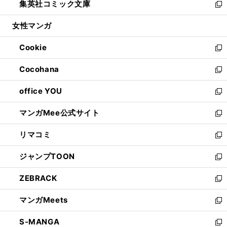
集英社コミック文庫
く
で
ド
ィ
い
新
開
ウ
ン
ウ
し
女性マンガ
く
で
ド
ィ
い
開
ウ
ン
ウ
Cookie
く
で
ド
ィ
新
開
ウ
ン
し
Cocohana
く
で
ド
い
新
開
ウ
ウ
し
office YOU
く
で
ィ
い
新
開
ン
ウ
し
マンガMee公式サイト
く
ド
ィ
い
新
ウ
ン
ウ
し
リマコミ
で
ド
ィ
い
新
開
ウ
ン
ウ
し
ジャンプTOON
く
で
ド
ィ
い
新
開
ウ
ン
ウ
し
ZEBRACK
く
で
ド
ィ
い
新
開
ウ
ン
ウ
し
マンガMeets
く
で
ド
ィ
い
新
開
ウ
ン
ウ
し
S-MANGA
く
で
ド
ィ
い
新