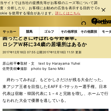
当サイトでは当社の提携先等がお客様のニーズ等について調
査・分析したり、お客様にお勧めの広告を表⽰する⽬的で Co
閉じ
okie を使⽤する場合があります。
詳しくはこちら
る
マイペ
web Sportiva (webスポルティーバ)
検索
メニュ
we
ー
サッカーの記事一覧
サッカー代表
日本代表
困
b
ジ
サッカー
競馬
ゴルフ
その他球技
その他競技
モー
ス
困ったときに呼ばれる今野泰幸。
ポ
ロシアＷ杯に34歳の居場所はあるか
ル
テ
2017年12月18日 07:55 公開
2017年12月18日 11:51 更新
ィ
ー
原山裕平●取材・文 text by Harayama Yuhei
バ
佐野美樹●撮影 photo by Sano Miki
終わってみれば、もどかしさだけが残る大会だった。
東アジア王者を目指したEAFF E-1サッカー選手権。日本
代表は宿敵・韓国代表に１−４と完敗を喫し、ホームで行
なわれた大会で優勝を逃している。