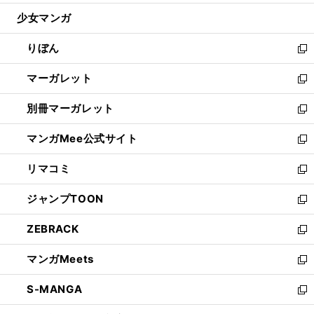
開
ウ
ン
ウ
し
少女マンガ
く
で
ド
ィ
い
開
ウ
ン
ウ
りぼん
く
で
ド
ィ
新
開
ウ
ン
し
マーガレット
く
で
ド
い
新
開
ウ
ウ
し
別冊マーガレット
く
で
ィ
い
新
開
ン
ウ
し
マンガMee公式サイト
く
ド
ィ
い
新
ウ
ン
ウ
し
リマコミ
で
ド
ィ
い
新
開
ウ
ン
ウ
し
ジャンプTOON
く
で
ド
ィ
い
新
開
ウ
ン
ウ
し
ZEBRACK
く
で
ド
ィ
い
新
開
ウ
ン
ウ
し
マンガMeets
く
で
ド
ィ
い
新
開
ウ
ン
ウ
し
S-MANGA
く
で
ド
ィ
い
新
開
ウ
ン
ウ
し