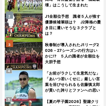
壊」はこうして生まれた
J1全順位予想 識者５人が推す
2
優勝候補筆頭は？ J2降格の憂
き目に遭いそうな３クラブと
は？
秋春制が導入されたJ1リーグ2
3
026－27シーズンの行方はい
かに!? ５人の識者が全順位を
大胆予想
4
「お前がラクして生意気だな」
「あいつ若いくせに」厳しい言
葉を浴びせられるも佐藤慎太郎
が貫いた誇りとファンへの思い
5
【夏の甲子園2026】聖隷クリ