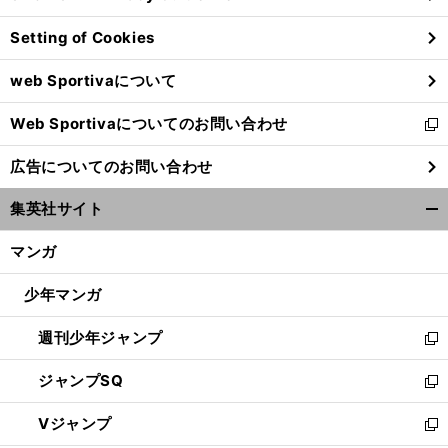
ン
Setting of Cookies
ド
ウ
web Sportivaについて
で
開
Web Sportivaについてのお問い合わせ
く
新
し
広告についてのお問い合わせ
い
ウ
集英社サイト
ィ
開
ン
く/
マンガ
ド
閉
ウ
じ
少年マンガ
で
る
開
週刊少年ジャンプ
く
新
し
ジャンプSQ
い
新
ウ
し
Vジャンプ
ィ
い
新
ン