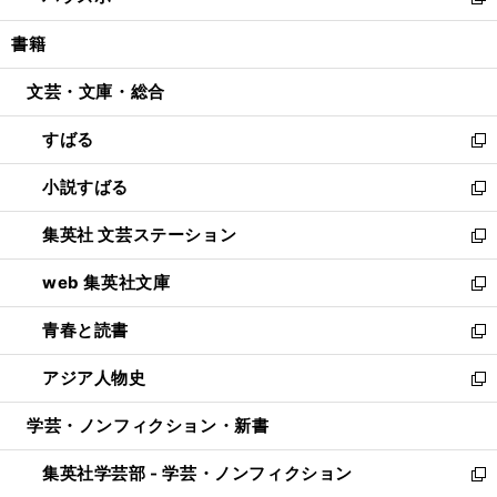
い
新
開
ウ
ン
ウ
し
書籍
く
で
ド
ィ
い
開
ウ
ン
ウ
文芸・文庫・総合
く
で
ド
ィ
開
ウ
ン
すばる
く
で
ド
新
開
ウ
し
小説すばる
く
で
い
新
開
ウ
し
集英社 文芸ステーション
く
ィ
い
新
ン
ウ
し
web 集英社文庫
ド
ィ
い
新
ウ
ン
ウ
し
青春と読書
で
ド
ィ
い
新
開
ウ
ン
ウ
し
アジア人物史
く
で
ド
ィ
い
新
開
ウ
ン
ウ
し
学芸・ノンフィクション・新書
く
で
ド
ィ
い
開
ウ
ン
ウ
集英社学芸部 - 学芸・ノンフィクション
く
で
ド
ィ
新