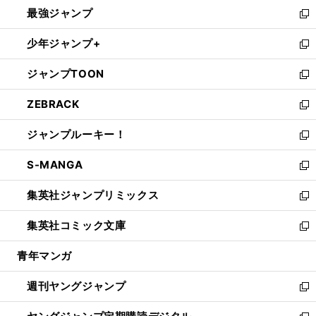
ウ
し
最強ジャンプ
ド
ィ
い
新
ウ
ン
ウ
し
少年ジャンプ+
で
ド
ィ
い
新
開
ウ
ン
ウ
し
ジャンプTOON
く
で
ド
ィ
い
新
開
ウ
ン
ウ
し
ZEBRACK
く
で
ド
ィ
い
新
開
ウ
ン
ウ
し
ジャンプルーキー！
く
で
ド
ィ
い
新
開
ウ
ン
ウ
し
S-MANGA
く
で
ド
ィ
い
新
開
ウ
ン
ウ
し
集英社ジャンプリミックス
く
で
ド
ィ
い
新
開
ウ
ン
ウ
し
集英社コミック文庫
く
で
ド
ィ
い
新
開
ウ
ン
ウ
し
青年マンガ
く
で
ド
ィ
い
開
ウ
ン
ウ
週刊ヤングジャンプ
く
で
ド
ィ
新
開
ウ
ン
し