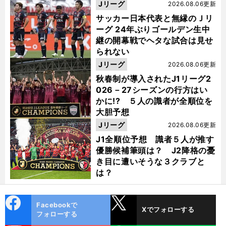
った
Jリーグ
2026.08.06更新
サッカー日本代表と無縁のＪリ
ーグ 24年ぶりゴールデン生中
継の開幕戦でヘタな試合は見せ
られない
Jリーグ
2026.08.06更新
秋春制が導入されたJ1リーグ2
026－27シーズンの行方はい
かに!? ５人の識者が全順位を
大胆予想
Jリーグ
2026.08.06更新
J1全順位予想 識者５人が推す
優勝候補筆頭は？ J2降格の憂
き目に遭いそうな３クラブと
は？
cebo
X
Facebookで
Xでフォローする
ok
フォローする