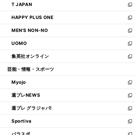
T JAPAN
く
で
ド
ィ
い
新
開
ウ
ン
ウ
し
HAPPY PLUS ONE
く
で
ド
ィ
い
新
開
ウ
ン
ウ
し
MEN'S NON-NO
く
で
ド
ィ
い
新
開
ウ
ン
ウ
し
UOMO
く
で
ド
ィ
い
新
開
ウ
ン
ウ
し
集英社オンライン
く
で
ド
ィ
い
新
開
ウ
ン
ウ
し
芸能・情報・スポーツ
く
で
ド
ィ
い
開
ウ
ン
ウ
Myojo
く
で
ド
ィ
新
開
ウ
ン
し
週プレNEWS
く
で
ド
い
新
開
ウ
ウ
し
週プレ グラジャパ!
く
で
ィ
い
新
開
ン
ウ
し
Sportiva
く
ド
ィ
い
新
ウ
ン
ウ
し
パラスポ
で
ド
ィ