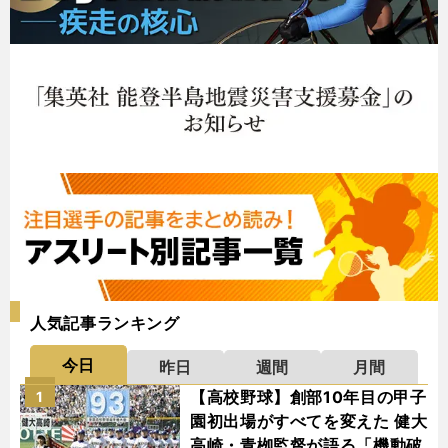
人気記事ランキング
今日
昨日
週間
月間
【高校野球】創部10年目の甲子
1
園初出場がすべてを変えた 健大
高崎・青栁監督が語る「機動破