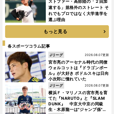
ストファー・高部陸の「２回加
速する」規格外のストレート そ
れでもプロではなく大学進学を
選ぶ理由
もっと見る
各スポーツコラム記事
Jリーグ
2026.08.07更新
宮市亮のアーセナル時代の同僚
ウォルコットは『ドラゴンボー
ル』が大好き ポドルスキは日向
小次郎に憧れていた
Jリーグ
2026.08.07更新
横浜Ｆ・マリノスの宮市亮を育
てた『NARUTO』と『SLAM
DUNK』 中京大中京の同級
生・木原龍一は"ジャンプ係"だ