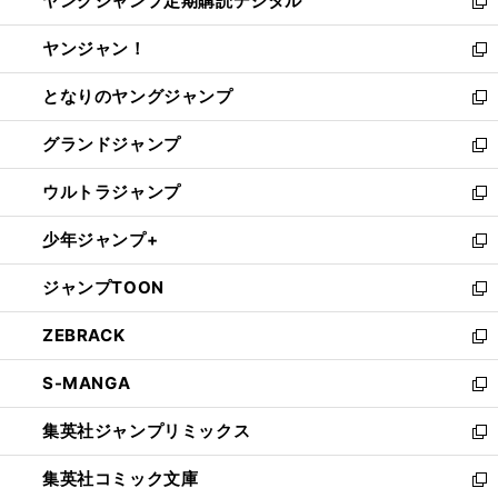
ヤングジャンプ定期購読デジタル
く
で
ド
い
新
開
ウ
ウ
し
ヤンジャン！
く
で
ィ
い
新
開
ン
ウ
し
となりのヤングジャンプ
く
ド
ィ
い
新
ウ
ン
ウ
し
グランドジャンプ
で
ド
ィ
い
新
開
ウ
ン
ウ
し
ウルトラジャンプ
く
で
ド
ィ
い
新
開
ウ
ン
ウ
し
少年ジャンプ+
く
で
ド
ィ
い
新
開
ウ
ン
ウ
し
ジャンプTOON
く
で
ド
ィ
い
新
開
ウ
ン
ウ
し
ZEBRACK
く
で
ド
ィ
い
新
開
ウ
ン
ウ
し
S-MANGA
く
で
ド
ィ
い
新
開
ウ
ン
ウ
し
集英社ジャンプリミックス
く
で
ド
ィ
い
新
開
ウ
ン
ウ
し
集英社コミック文庫
く
で
ド
ィ
い
新