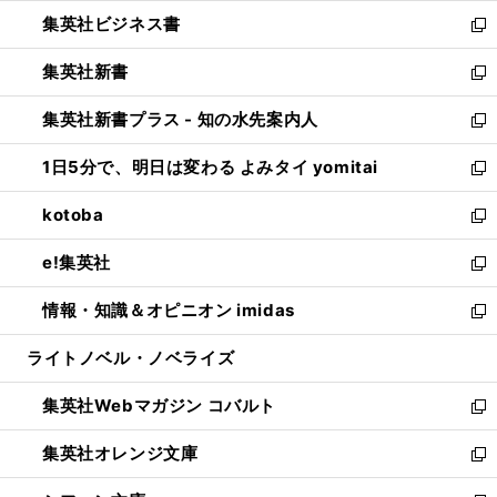
開
ウ
ン
し
集英社ビジネス書
く
で
ド
い
新
開
ウ
ウ
し
集英社新書
く
で
ィ
い
新
開
ン
ウ
し
集英社新書プラス - 知の水先案内人
く
ド
ィ
い
新
ウ
ン
ウ
し
1日5分で、明日は変わる よみタイ yomitai
で
ド
ィ
い
新
開
ウ
ン
ウ
し
kotoba
く
で
ド
ィ
い
新
開
ウ
ン
ウ
し
e!集英社
く
で
ド
ィ
い
新
開
ウ
ン
ウ
し
情報・知識＆オピニオン imidas
く
で
ド
ィ
い
新
開
ウ
ン
ウ
し
ライトノベル・ノベライズ
く
で
ド
ィ
い
開
ウ
ン
ウ
集英社Webマガジン コバルト
く
で
ド
ィ
新
開
ウ
ン
し
集英社オレンジ文庫
く
で
ド
い
新
開
ウ
ウ
し