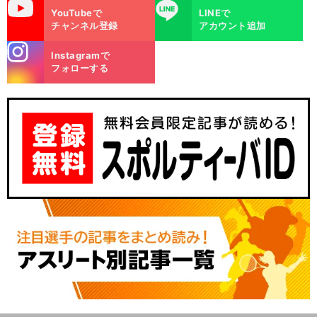
uTube
LINE
YouTubeで
LINEで
チャンネル登録
アカウント追加
stagra
Instagramで
m
フォローする