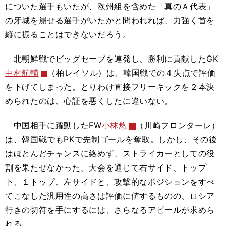
についた選手もいたが、欧州組を含めた「真のＡ代表」
の牙城を崩せる選手がいたかと問われれば、力強く首を
縦に振ることはできないだろう。
北朝鮮戦でビッグセーブを連発し、勝利に貢献したGK
中村航輔
（柏レイソル）は、韓国戦での４失点で評価
を下げてしまった。とりわけ直接フリーキックを２本決
められたのは、心証を悪くしたに違いない。
中国相手に躍動したFW
小林悠
（川崎フロンターレ）
は、韓国戦でもPKで先制ゴールを奪取。しかし、その後
はほとんどチャンスに絡めず、ストライカーとしての役
割を果たせなかった。大会を通じて右サイド、トップ
下、１トップ、左サイドと、攻撃的なポジションをすべ
てこなした汎用性の高さは評価に値するものの、ロシア
行きの切符を手にするには、さらなるアピールが求めら
れる。