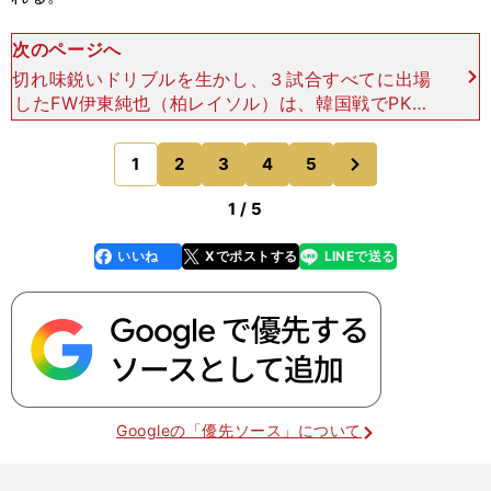
次のページへ
切れ味鋭いドリブルを生かし、３試合すべてに出場
したFW伊東純也（柏レイソル）は、韓国戦でPKを
奪うなど、求められる役割をこなした。ただし、同
じドリブラーのFW乾貴士（エイバル）と比べれ
次
1
2
3
4
5
のページへ
ば、プレーの精度
1 / 5
いいね
Xでポストする
LINEで送る
line
faceboo
x
k
Googleの「優先ソース」について