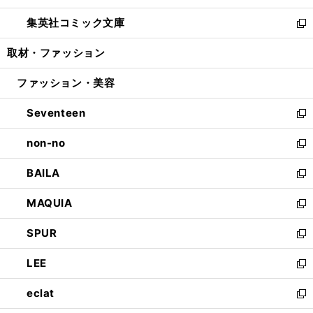
開
ウ
ン
ウ
し
集英社コミック文庫
く
で
ド
ィ
い
新
開
ウ
ン
ウ
し
取材・ファッション
く
で
ド
ィ
い
開
ウ
ン
ウ
ファッション・美容
く
で
ド
ィ
開
ウ
ン
Seventeen
く
で
ド
新
開
ウ
し
non-no
く
で
い
新
開
ウ
し
BAILA
く
ィ
い
新
ン
ウ
し
MAQUIA
ド
ィ
い
新
ウ
ン
ウ
し
SPUR
で
ド
ィ
い
新
開
ウ
ン
ウ
し
LEE
く
で
ド
ィ
い
新
開
ウ
ン
ウ
し
eclat
く
で
ド
ィ
い
新
開
ウ
ン
ウ
し