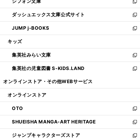
シフォン文庫
く
で
ィ
い
新
開
ン
ウ
し
ダッシュエックス文庫公式サイト
く
ド
ィ
い
新
ウ
ン
ウ
し
JUMP j-BOOKS
で
ド
ィ
い
新
開
ウ
ン
ウ
し
キッズ
く
で
ド
ィ
い
開
ウ
ン
ウ
集英社みらい文庫
く
で
ド
ィ
新
開
ウ
ン
し
集英社の児童図書 S-KIDS.LAND
く
で
ド
い
新
開
ウ
ウ
し
オンラインストア・
その他WEBサービス
く
で
ィ
い
開
ン
ウ
オンラインストア
く
ド
ィ
ウ
ン
OTO
で
ド
新
開
ウ
し
SHUEISHA MANGA-ART HERITAGE
く
で
い
新
開
ウ
し
ジャンプキャラクターズストア
く
ィ
い
新