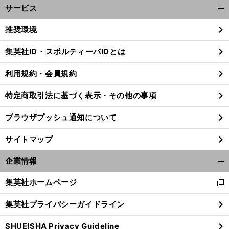
サービス
開
く/
推奨環境
閉
じ
集英社ID・スポルティーバIDとは
る
利用規約・会員規約
特定商取引法に基づく表示・その他の事項
ブラウザプッシュ通知について
サイトマップ
企業情報
開
く/
集英社ホームページ
新
閉
。
前
し
じ
へ
集英社プライバシーガイドライン
い
る
ウ
SHUEISHA Privacy Guideline
ィ