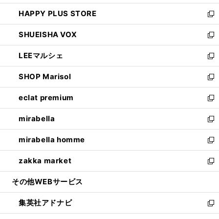
ン
ウ
し
HAPPY PLUS STORE
ド
ィ
い
新
ウ
ン
ウ
し
SHUEISHA VOX
で
ド
ィ
い
新
開
ウ
ン
ウ
し
LEEマルシェ
く
で
ド
ィ
い
新
開
ウ
ン
ウ
し
SHOP Marisol
く
で
ド
ィ
い
新
開
ウ
ン
ウ
し
eclat premium
く
で
ド
ィ
い
新
開
ウ
ン
ウ
し
mirabella
く
で
ド
ィ
い
新
開
ウ
ン
ウ
し
mirabella homme
く
で
ド
ィ
い
新
開
ウ
ン
ウ
し
zakka market
く
で
ド
ィ
い
新
開
ウ
ン
ウ
し
その他WEBサービス
く
で
ド
ィ
い
開
ウ
ン
ウ
集英社アドナビ
く
で
ド
ィ
新
開
ウ
ン
し