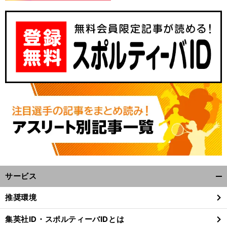
サービス
開
く/
推奨環境
閉
じ
集英社ID・スポルティーバIDとは
る