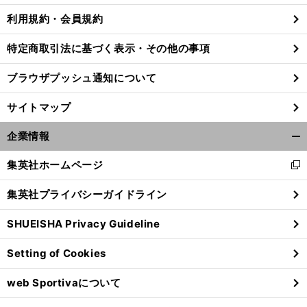
利用規約・会員規約
特定商取引法に基づく表示・その他の事項
ブラウザプッシュ通知について
サイトマップ
企業情報
開
く/
集英社ホームページ
新
閉
し
じ
集英社プライバシーガイドライン
い
る
ウ
前
SHUEISHA Privacy Guideline
ィ
へ
ン
Setting of Cookies
ド
ウ
web Sportivaについて
で
開