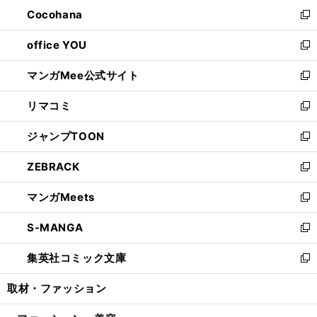
ン
し
Cocohana
く
で
ド
い
新
開
ウ
ウ
し
office YOU
く
で
ィ
い
新
開
ン
ウ
し
マンガMee公式サイト
く
ド
ィ
い
新
ウ
ン
ウ
し
リマコミ
で
ド
ィ
い
新
開
ウ
ン
ウ
し
ジャンプTOON
く
で
ド
ィ
い
新
開
ウ
ン
ウ
し
ZEBRACK
く
で
ド
ィ
い
新
開
ウ
ン
ウ
し
マンガMeets
く
で
ド
ィ
い
新
開
ウ
ン
ウ
し
S-MANGA
く
で
ド
ィ
い
新
開
ウ
ン
ウ
し
集英社コミック文庫
く
で
ド
ィ
い
新
開
ウ
ン
ウ
し
取材・ファッション
く
で
ド
ィ
い
開
ウ
ン
ウ