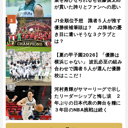
葉を浴びせられるも佐藤慎太郎
が貫いた誇りとファンへの思い
J1全順位予想 識者５人が推す
3
優勝候補筆頭は？ J2降格の憂
き目に遭いそうな３クラブと
は？
4
【夏の甲子園2026】「優勝は
横浜じゃない」 波乱必至の組み
合わせで識者５人が選んだ優勝
校はここだ！
5
河村勇輝がサマーリーグで示し
たリーダーシップと悔し涙 ２
年ぶりの日本代表の舞台を糧に
３年目のNBA挑戦は続く