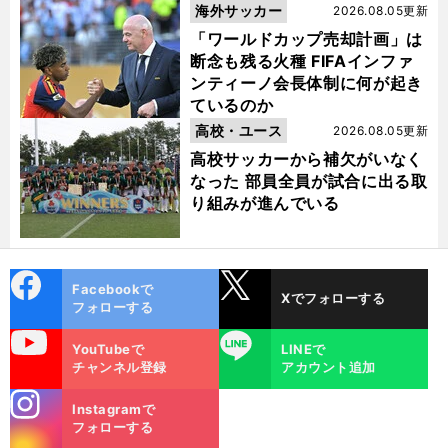
海外サッカー
2026.08.05更新
「ワールドカップ売却計画」は
断念も残る火種 FIFAインファ
ンティーノ会長体制に何が起き
ているのか
高校・ユース
2026.08.05更新
高校サッカーから補欠がいなく
なった 部員全員が試合に出る取
り組みが進んでいる
cebo
X
Facebookで
Xでフォローする
ok
フォローする
uTube
LINE
YouTubeで
LINEで
チャンネル登録
アカウント追加
stagra
Instagramで
m
フォローする