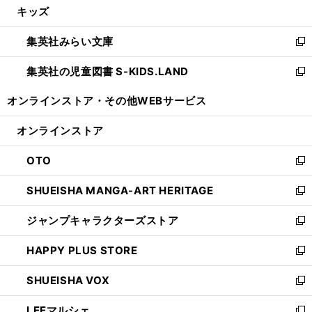
キッズ
く
で
ド
ィ
い
開
ウ
ン
ウ
集英社みらい文庫
く
で
ド
ィ
新
開
ウ
ン
し
集英社の児童図書 S-KIDS.LAND
く
で
ド
い
新
開
ウ
ウ
し
オンラインストア・
その他WEBサービス
く
で
ィ
い
開
ン
ウ
オンラインストア
く
ド
ィ
ウ
ン
OTO
で
ド
新
開
ウ
し
SHUEISHA MANGA-ART HERITAGE
く
で
い
新
開
ウ
し
ジャンプキャラクターズストア
く
ィ
い
新
ン
ウ
し
HAPPY PLUS STORE
ド
ィ
い
新
ウ
ン
ウ
し
SHUEISHA VOX
で
ド
ィ
い
新
開
ウ
ン
ウ
し
LEEマルシェ
く
で
ド
ィ