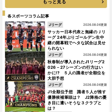
もっと見る
各スポーツコラム記事
Jリーグ
2026.08.06更新
サッカー日本代表と無縁のＪリ
ーグ 24年ぶりゴールデン生中
継の開幕戦でヘタな試合は見せ
られない
Jリーグ
2026.08.06更新
秋春制が導入されたJ1リーグ2
026－27シーズンの行方はい
かに!? ５人の識者が全順位を
大胆予想
Jリーグ
2026.08.06更新
J1全順位予想 識者５人が推す
優勝候補筆頭は？ J2降格の憂
き目に遭いそうな３クラブと
は？