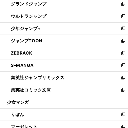
グランドジャンプ
で
ド
ィ
い
新
開
ウ
ン
ウ
し
ウルトラジャンプ
く
で
ド
ィ
い
新
開
ウ
ン
ウ
し
少年ジャンプ+
く
で
ド
ィ
い
新
開
ウ
ン
ウ
し
ジャンプTOON
く
で
ド
ィ
い
新
開
ウ
ン
ウ
し
ZEBRACK
く
で
ド
ィ
い
新
開
ウ
ン
ウ
し
S-MANGA
く
で
ド
ィ
い
新
開
ウ
ン
ウ
し
集英社ジャンプリミックス
く
で
ド
ィ
い
新
開
ウ
ン
ウ
し
集英社コミック文庫
く
で
ド
ィ
い
新
開
ウ
ン
ウ
し
少女マンガ
く
で
ド
ィ
い
開
ウ
ン
ウ
りぼん
く
で
ド
ィ
新
開
ウ
ン
し
マーガレット
く
で
ド
い
新