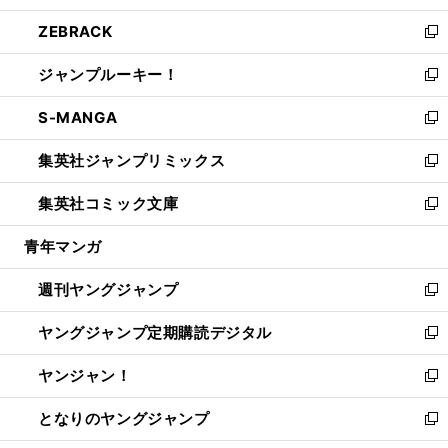
開
ウ
ン
ウ
し
ZEBRACK
く
で
ド
ィ
い
新
開
ウ
ン
ウ
し
ジャンプルーキー！
く
で
ド
ィ
い
新
開
ウ
ン
ウ
し
S-MANGA
く
で
ド
ィ
い
新
開
ウ
ン
ウ
し
集英社ジャンプリミックス
く
で
ド
ィ
い
新
開
ウ
ン
ウ
し
集英社コミック文庫
く
で
ド
ィ
い
新
開
ウ
ン
ウ
し
青年マンガ
く
で
ド
ィ
い
開
ウ
ン
ウ
週刊ヤングジャンプ
く
で
ド
ィ
新
開
ウ
ン
し
ヤングジャンプ定期購読デジタル
く
で
ド
い
新
開
ウ
ウ
し
ヤンジャン！
く
で
ィ
い
新
開
ン
ウ
し
となりのヤングジャンプ
く
ド
ィ
い
新
ウ
ン
ウ
し