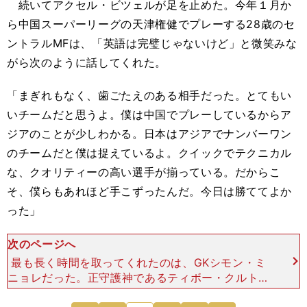
続いてアクセル・ビツェルが足を止めた。今年１月か
ら中国スーパーリーグの天津権健でプレーする28歳のセ
ントラルMFは、「英語は完璧じゃないけど」と微笑みな
がら次のように話してくれた。
「まぎれもなく、歯ごたえのある相手だった。とてもい
いチームだと思うよ。僕は中国でプレーしているからア
ジアのことが少しわかる。日本はアジアでナンバーワン
のチームだと僕は捉えているよ。クイックでテクニカル
な、クオリティーの高い選手が揃っている。だからこ
そ、僕らもあれほど手こずったんだ。今日は勝ててよか
った」
次のページへ
最も長く時間を取ってくれたのは、GKシモン・ミ
ニョレだった。正守護神であるティボー・クルトワ
に代わって、３月のロシアとの親善試合以来の先発