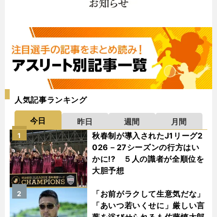
人気記事ランキング
今日
昨日
週間
月間
秋春制が導入されたJ1リーグ2
1
026－27シーズンの行方はい
かに!? ５人の識者が全順位を
大胆予想
「お前がラクして生意気だな」
2
「あいつ若いくせに」厳しい言