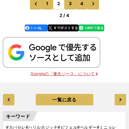
を飾り、無失点勝利を収めた29歳は上機嫌に試合
次
1
2
3
4
のページへ
のページへ
を振り返った。
前
2 / 4
いいね
Xでポストする
LINEで送る
line
faceboo
x
k
Googleの「優先ソース」について
一覧に戻る
キーワード
#カバセレ
#ハリルホジッチ
#ビツェル
#ベルギー
#ミニョレ