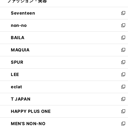
ファッション・美容
く
で
ド
ィ
開
ウ
ン
Seventeen
く
で
ド
新
開
ウ
し
non-no
く
で
い
新
開
ウ
し
BAILA
く
ィ
い
新
ン
ウ
し
MAQUIA
ド
ィ
い
新
ウ
ン
ウ
し
SPUR
で
ド
ィ
い
新
開
ウ
ン
ウ
し
LEE
く
で
ド
ィ
い
新
開
ウ
ン
ウ
し
eclat
く
で
ド
ィ
い
新
開
ウ
ン
ウ
し
T JAPAN
く
で
ド
ィ
い
新
開
ウ
ン
ウ
し
HAPPY PLUS ONE
く
で
ド
ィ
い
新
開
ウ
ン
ウ
し
MEN'S NON-NO
く
で
ド
ィ
い
新