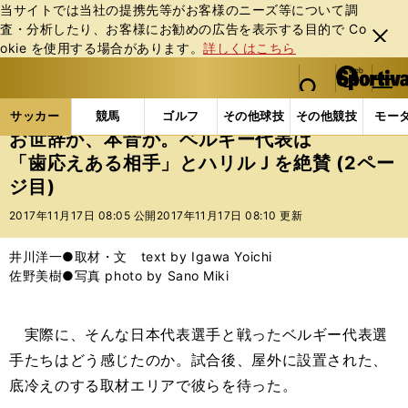
当サイトでは当社の提携先等がお客様のニーズ等について調
査・分析したり、お客様にお勧めの広告を表⽰する⽬的で Co
閉じ
okie を使⽤する場合があります。
詳しくはこちら
る
マイペ
web Sportiva (webスポルティーバ)
検索
メニュ
we
ー
サッカーの記事一覧
サッカー代表
日本代表
お
b
ジ
サッカー
競馬
ゴルフ
その他球技
その他競技
モー
ス
お世辞か、本音か。ベルギー代表は
ポ
「歯応えある相手」とハリルＪを絶賛 (2ペー
ル
ジ目)
テ
ィ
2017年11月17日 08:05 公開
2017年11月17日 08:10 更新
ー
バ
井川洋一●取材・文 text by Igawa Yoichi
佐野美樹●写真 photo by Sano Miki
実際に、そんな日本代表選手と戦ったベルギー代表選
手たちはどう感じたのか。試合後、屋外に設置された、
底冷えのする取材エリアで彼らを待った。