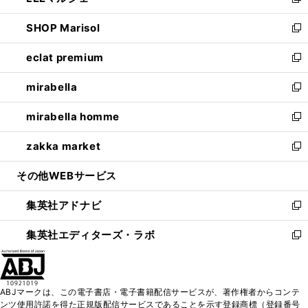
い
新
開
ウ
ン
ウ
し
SHOP Marisol
く
で
ド
ィ
い
新
開
ウ
ン
ウ
し
eclat premium
く
で
ド
ィ
い
新
開
ウ
ン
ウ
し
mirabella
く
で
ド
ィ
い
新
開
ウ
ン
ウ
し
mirabella homme
く
で
ド
ィ
い
新
開
ウ
ン
ウ
し
zakka market
く
で
ド
ィ
い
新
開
ウ
ン
ウ
し
その他WEBサービス
く
で
ド
ィ
い
開
ウ
ン
ウ
集英社アドナビ
く
で
ド
ィ
新
開
ウ
ン
し
集英社エディターズ・ラボ
く
で
ド
い
新
開
ウ
ウ
し
く
で
ィ
い
開
ン
ウ
ABJマークは、この電子書店・電子書籍配信サービスが、著作権者からコンテ
く
ド
ィ
ンツ使用許諾を得た正規版配信サービスであることを示す登録商標（登録番号