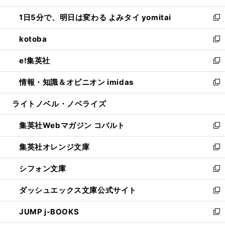
ウ
ン
ウ
し
1日5分で、明日は変わる よみタイ yomitai
で
ド
ィ
い
新
開
ウ
ン
ウ
し
kotoba
く
で
ド
ィ
い
新
開
ウ
ン
ウ
し
e!集英社
く
で
ド
ィ
い
新
開
ウ
ン
ウ
し
情報・知識＆オピニオン imidas
く
で
ド
ィ
い
新
開
ウ
ン
ウ
し
ライトノベル・ノベライズ
く
で
ド
ィ
い
開
ウ
ン
ウ
集英社Webマガジン コバルト
く
で
ド
ィ
新
開
ウ
ン
し
集英社オレンジ文庫
く
で
ド
い
新
開
ウ
ウ
し
シフォン文庫
く
で
ィ
い
新
開
ン
ウ
し
ダッシュエックス文庫公式サイト
く
ド
ィ
い
新
ウ
ン
ウ
し
JUMP j-BOOKS
で
ド
ィ
い
新
開
ウ
ン
ウ
し