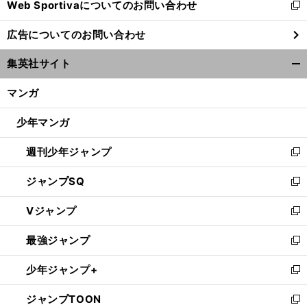
Web Sportivaについてのお問い合わせ
く
新
し
広告についてのお問い合わせ
い
ウ
集英社サイト
ィ
開
ン
く/
マンガ
ド
閉
ウ
じ
少年マンガ
で
る
開
週刊少年ジャンプ
く
新
し
ジャンプSQ
い
新
ウ
し
Vジャンプ
ィ
い
新
ン
ウ
し
最強ジャンプ
ド
ィ
い
新
ウ
ン
ウ
し
少年ジャンプ+
で
ド
ィ
い
新
開
ウ
ン
ウ
し
ジャンプTOON
く
で
ド
ィ
い
新