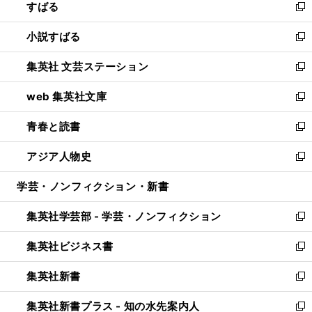
すばる
く
で
ド
新
開
ウ
し
小説すばる
く
で
い
新
開
ウ
し
集英社 文芸ステーション
く
ィ
い
新
ン
ウ
し
web 集英社文庫
ド
ィ
い
新
ウ
ン
ウ
し
青春と読書
で
ド
ィ
い
新
開
ウ
ン
ウ
し
アジア人物史
く
で
ド
ィ
い
新
開
ウ
ン
ウ
し
学芸・ノンフィクション・新書
く
で
ド
ィ
い
開
ウ
ン
ウ
集英社学芸部 - 学芸・ノンフィクション
く
で
ド
ィ
新
開
ウ
ン
し
集英社ビジネス書
く
で
ド
い
新
開
ウ
ウ
し
集英社新書
く
で
ィ
い
新
開
ン
ウ
し
集英社新書プラス - 知の水先案内人
く
ド
ィ
い
新