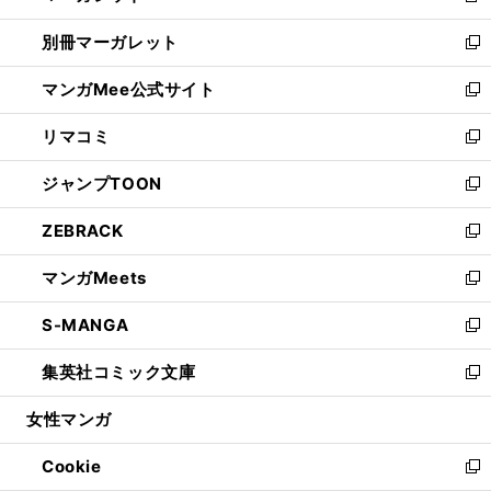
開
ウ
ウ
し
別冊マーガレット
く
で
ィ
い
新
開
ン
ウ
し
マンガMee公式サイト
く
ド
ィ
い
新
ウ
ン
ウ
し
リマコミ
で
ド
ィ
い
新
開
ウ
ン
ウ
し
ジャンプTOON
く
で
ド
ィ
い
新
開
ウ
ン
ウ
し
ZEBRACK
く
で
ド
ィ
い
新
開
ウ
ン
ウ
し
マンガMeets
く
で
ド
ィ
い
新
開
ウ
ン
ウ
し
S-MANGA
く
で
ド
ィ
い
新
開
ウ
ン
ウ
し
集英社コミック文庫
く
で
ド
ィ
い
新
開
ウ
ン
ウ
し
女性マンガ
く
で
ド
ィ
い
開
ウ
ン
ウ
Cookie
く
で
ド
ィ
新
開
ウ