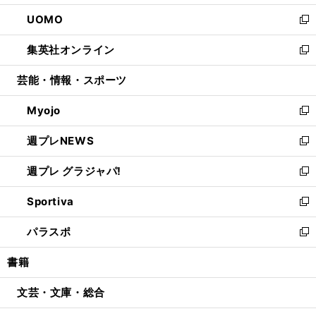
開
ウ
ン
ウ
し
UOMO
く
で
ド
ィ
い
新
開
ウ
ン
ウ
し
集英社オンライン
く
で
ド
ィ
い
新
開
ウ
ン
ウ
し
芸能・情報・スポーツ
く
で
ド
ィ
い
開
ウ
ン
ウ
Myojo
く
で
ド
ィ
新
開
ウ
ン
し
週プレNEWS
く
で
ド
い
新
開
ウ
ウ
し
週プレ グラジャパ!
く
で
ィ
い
新
開
ン
ウ
し
Sportiva
く
ド
ィ
い
新
ウ
ン
ウ
し
パラスポ
で
ド
ィ
い
新
開
ウ
ン
ウ
し
書籍
く
で
ド
ィ
い
開
ウ
ン
ウ
文芸・文庫・総合
く
で
ド
ィ
開
ウ
ン