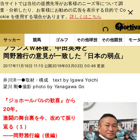
当サイトでは当社の提携先等がお客様のニーズ等について調
査・分析したり、お客様にお勧めの広告を表⽰する⽬的で Co
閉じ
okie を使⽤する場合があります。
詳しくはこちら
る
マイペ
web Sportiva (webスポルティーバ)
検索
メニュ
we
ー
サッカーの記事一覧
サッカー代表
日本代表
フ
b
ジ
サッカー
競馬
ゴルフ
その他球技
その他競技
モー
ス
フランスＷ杯後、中田英寿と
ポ
岡野雅行の意見が一致した「日本の弱点」
ル
テ
2017年11月16日 11:15 公開
2019年03月02日 00:46 更新
ィ
ー
井川洋一●取材・構成 text by Igawa Yoichi
バ
梁川 剛●撮影 photo by Yanagawa Go
『ジョホールバルの歓喜』から
20年。
激闘の舞台裏を今、改めて振り
返る（１）
――岡野雅行編（後編）