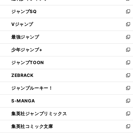
し
ジャンプSQ
い
新
ウ
し
Vジャンプ
ィ
い
新
ン
ウ
し
最強ジャンプ
ド
ィ
い
新
ウ
ン
ウ
し
少年ジャンプ+
で
ド
ィ
い
新
開
ウ
ン
ウ
し
ジャンプTOON
く
で
ド
ィ
い
新
開
ウ
ン
ウ
し
ZEBRACK
く
で
ド
ィ
い
新
開
ウ
ン
ウ
し
ジャンプルーキー！
く
で
ド
ィ
い
新
開
ウ
ン
ウ
し
S-MANGA
く
で
ド
ィ
い
新
開
ウ
ン
ウ
し
集英社ジャンプリミックス
く
で
ド
ィ
い
新
開
ウ
ン
ウ
し
集英社コミック文庫
く
で
ド
ィ
い
新
開
ウ