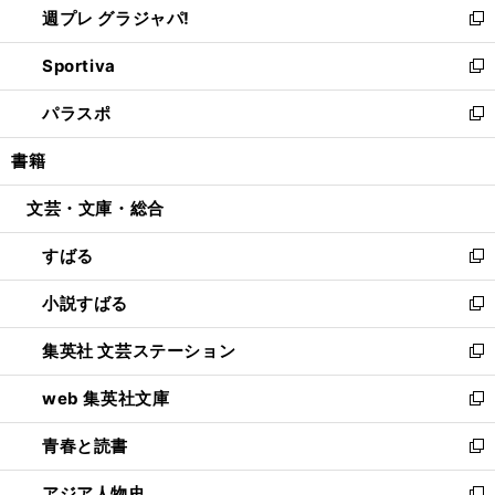
週プレ グラジャパ!
く
で
ィ
い
新
開
ン
ウ
し
Sportiva
く
ド
ィ
い
新
ウ
ン
ウ
し
パラスポ
で
ド
ィ
い
新
開
ウ
ン
ウ
し
書籍
く
で
ド
ィ
い
開
ウ
ン
ウ
文芸・文庫・総合
く
で
ド
ィ
開
ウ
ン
すばる
く
で
ド
新
開
ウ
し
小説すばる
く
で
い
新
開
ウ
し
集英社 文芸ステーション
く
ィ
い
新
ン
ウ
し
web 集英社文庫
ド
ィ
い
新
ウ
ン
ウ
し
青春と読書
で
ド
ィ
い
新
開
ウ
ン
ウ
し
アジア人物史
く
で
ド