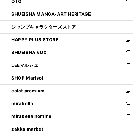
OTO
で
ド
新
開
ウ
し
SHUEISHA MANGA-ART HERITAGE
く
で
い
新
開
ウ
し
ジャンプキャラクターズストア
く
ィ
い
新
ン
ウ
し
HAPPY PLUS STORE
ド
ィ
い
新
ウ
ン
ウ
し
SHUEISHA VOX
で
ド
ィ
い
新
開
ウ
ン
ウ
し
LEEマルシェ
く
で
ド
ィ
い
新
開
ウ
ン
ウ
し
SHOP Marisol
く
で
ド
ィ
い
新
開
ウ
ン
ウ
し
eclat premium
く
で
ド
ィ
い
新
開
ウ
ン
ウ
し
mirabella
く
で
ド
ィ
い
新
開
ウ
ン
ウ
し
mirabella homme
く
で
ド
ィ
い
新
開
ウ
ン
ウ
し
zakka market
く
で
ド
ィ
い
新