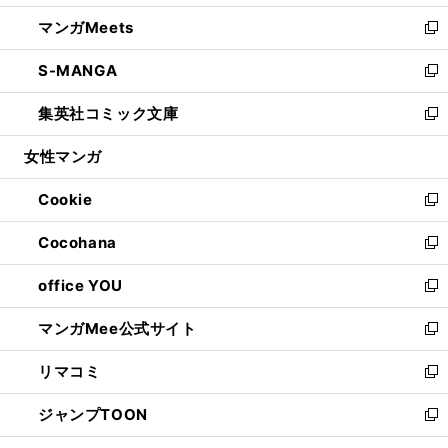
開
ウ
ン
ウ
し
マンガMeets
く
で
ド
ィ
い
新
開
ウ
ン
ウ
し
S-MANGA
く
で
ド
ィ
い
新
開
ウ
ン
ウ
し
集英社コミック文庫
く
で
ド
ィ
い
新
開
ウ
ン
ウ
し
女性マンガ
く
で
ド
ィ
い
開
ウ
ン
ウ
Cookie
く
で
ド
ィ
新
開
ウ
ン
し
Cocohana
く
で
ド
い
新
開
ウ
ウ
し
office YOU
く
で
ィ
い
新
開
ン
ウ
し
マンガMee公式サイト
く
ド
ィ
い
新
ウ
ン
ウ
し
リマコミ
で
ド
ィ
い
新
開
ウ
ン
ウ
し
ジャンプTOON
く
で
ド
ィ
い
新
開
ウ
ン
ウ
し