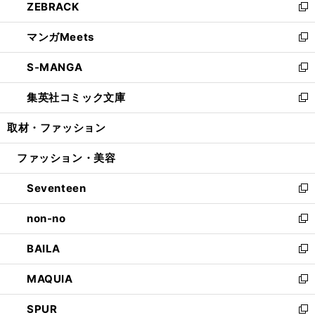
ZEBRACK
く
で
ド
ィ
い
新
開
ウ
ン
ウ
し
マンガMeets
く
で
ド
ィ
い
新
開
ウ
ン
ウ
し
S-MANGA
く
で
ド
ィ
い
新
開
ウ
ン
ウ
し
集英社コミック文庫
く
で
ド
ィ
い
新
開
ウ
ン
ウ
し
取材・ファッション
く
で
ド
ィ
い
開
ウ
ン
ウ
ファッション・美容
く
で
ド
ィ
開
ウ
ン
Seventeen
く
で
ド
新
開
ウ
し
non-no
く
で
い
新
開
ウ
し
BAILA
く
ィ
い
新
ン
ウ
し
MAQUIA
ド
ィ
い
新
ウ
ン
ウ
し
SPUR
で
ド
ィ
い
新