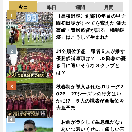
今日
昨日
週間
月間
【高校野球】創部10年目の甲子
1
園初出場がすべてを変えた 健大
高崎・青栁監督が語る「機動破
壊」はこうして生まれた
J1全順位予想 識者５人が推す
2
優勝候補筆頭は？ J2降格の憂
き目に遭いそうな３クラブと
は？
秋春制が導入されたJ1リーグ2
3
026－27シーズンの行方はい
かに!? ５人の識者が全順位を
大胆予想
4
「お前がラクして生意気だな」
「あいつ若いくせに」厳しい言