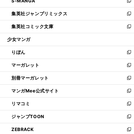
S-MANGA
く
で
ド
ィ
い
新
開
ウ
ン
ウ
し
集英社ジャンプリミックス
く
で
ド
ィ
い
新
開
ウ
ン
ウ
し
集英社コミック文庫
く
で
ド
ィ
い
新
開
ウ
ン
ウ
し
少女マンガ
く
で
ド
ィ
い
開
ウ
ン
ウ
りぼん
く
で
ド
ィ
新
開
ウ
ン
し
マーガレット
く
で
ド
い
新
開
ウ
ウ
し
別冊マーガレット
く
で
ィ
い
新
開
ン
ウ
し
マンガMee公式サイト
く
ド
ィ
い
新
ウ
ン
ウ
し
リマコミ
で
ド
ィ
い
新
開
ウ
ン
ウ
し
ジャンプTOON
く
で
ド
ィ
い
新
開
ウ
ン
ウ
し
ZEBRACK
く
で
ド
ィ
い
新