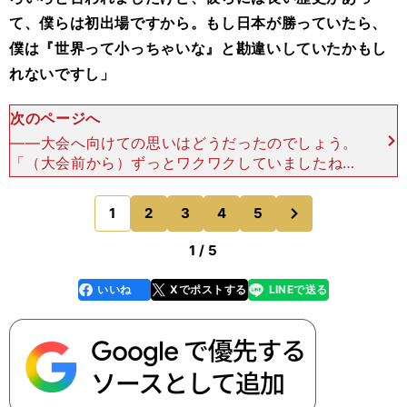
て、僕らは初出場ですから。もし日本が勝っていたら、
僕は『世界って小っちゃいな』と勘違いしていたかもし
れないですし」
次のページへ
――大会へ向けての思いはどうだったのでしょう。
「（大会前から）ずっとワクワクしていましたね。
（フランス入りしてからは）空港からホテルまでパ
トカーが先導してくれて、ホテルに着いてオーケス
次
1
2
3
4
5
のページへ
トラの演奏で出迎
1 / 5
いいね
Xでポストする
LINEで送る
line
faceboo
x
k