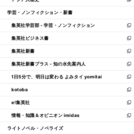
ィ
い
新
開
ウ
ン
ウ
し
学芸・ノンフィクション・新書
く
で
ド
ィ
い
開
ウ
ン
ウ
集英社学芸部 - 学芸・ノンフィクション
く
で
ド
ィ
新
開
ウ
ン
し
集英社ビジネス書
く
で
ド
い
新
開
ウ
ウ
し
集英社新書
く
で
ィ
い
新
開
ン
ウ
し
集英社新書プラス - 知の水先案内人
く
ド
ィ
い
新
ウ
ン
ウ
し
1日5分で、明日は変わる よみタイ yomitai
で
ド
ィ
い
新
開
ウ
ン
ウ
し
kotoba
く
で
ド
ィ
い
新
開
ウ
ン
ウ
し
e!集英社
く
で
ド
ィ
い
新
開
ウ
ン
ウ
し
情報・知識＆オピニオン imidas
く
で
ド
ィ
い
新
開
ウ
ン
ウ
し
ライトノベル・ノベライズ
く
で
ド
ィ
い