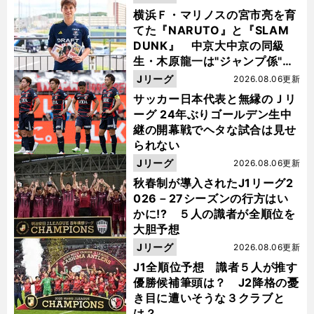
横浜Ｆ・マリノスの宮市亮を育
てた『NARUTO』と『SLAM
DUNK』 中京大中京の同級
生・木原龍一は"ジャンプ係"だ
った
Jリーグ
2026.08.06更新
サッカー日本代表と無縁のＪリ
ーグ 24年ぶりゴールデン生中
継の開幕戦でヘタな試合は見せ
られない
Jリーグ
2026.08.06更新
秋春制が導入されたJ1リーグ2
026－27シーズンの行方はい
かに!? ５人の識者が全順位を
大胆予想
Jリーグ
2026.08.06更新
J1全順位予想 識者５人が推す
優勝候補筆頭は？ J2降格の憂
き目に遭いそうな３クラブと
は？