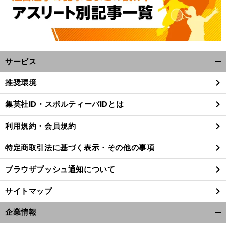
サービス
開
く/
推奨環境
閉
じ
集英社ID・スポルティーバIDとは
る
利用規約・会員規約
特定商取引法に基づく表示・その他の事項
ブラウザプッシュ通知について
サイトマップ
企業情報
攻
」
。
開
前
へ