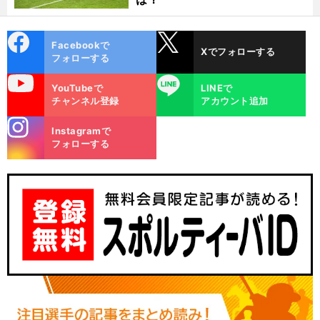
cebo
X
Facebookで
Xでフォローする
ok
フォローする
uTube
LINE
YouTubeで
LINEで
チャンネル登録
アカウント追加
stagra
Instagramで
m
フォローする