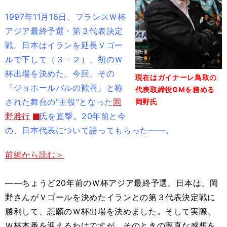
1997年11月16日、フランスＷ杯
アジア最終予選・第３代表決定
戦。日本はイランを延長Ｖゴー
ルで下して（３－２）、初のＷ
杯出場を決めた。今回、その
現在はガイナーレ鳥取の
『ジョホールバルの歓喜』と称
代表取締役GMを務める
された舞台の"主役"となった
岡
岡野氏
野雅行
氏を直撃。20年前と今
の、日本代表について語ってもらった――。
前編から読む＞
――ちょうど20年前のＷ杯アジア最終予選。日本は、岡
野さんがＶゴールを決めたイランとの第３代表決定戦に
勝利して、悲願のＷ杯出場を決めました。そして実際、
Ｗ杯本番を迎えるわけですが、そのときの率直な感想を