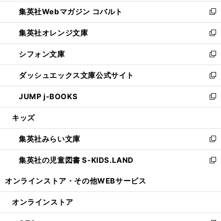
開
ウ
ン
ウ
集英社Webマガジン コバルト
く
で
ド
ィ
新
開
ウ
ン
し
集英社オレンジ文庫
く
で
ド
い
新
開
ウ
ウ
し
シフォン文庫
く
で
ィ
い
新
開
ン
ウ
し
ダッシュエックス文庫公式サイト
く
ド
ィ
い
新
ウ
ン
ウ
し
JUMP j-BOOKS
で
ド
ィ
い
新
開
ウ
ン
ウ
し
キッズ
く
で
ド
ィ
い
開
ウ
ン
ウ
集英社みらい文庫
く
で
ド
ィ
新
開
ウ
ン
し
集英社の児童図書 S-KIDS.LAND
く
で
ド
い
新
開
ウ
ウ
し
オンラインストア・
その他WEBサービス
く
で
ィ
い
開
ン
ウ
オンラインストア
く
ド
ィ
ウ
ン