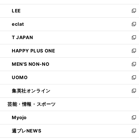
開
ウ
ン
ウ
し
LEE
く
で
ド
ィ
い
新
開
ウ
ン
ウ
し
eclat
く
で
ド
ィ
い
新
開
ウ
ン
ウ
し
T JAPAN
く
で
ド
ィ
い
新
開
ウ
ン
ウ
し
HAPPY PLUS ONE
く
で
ド
ィ
い
新
開
ウ
ン
ウ
し
MEN'S NON-NO
く
で
ド
ィ
い
新
開
ウ
ン
ウ
し
UOMO
く
で
ド
ィ
い
新
開
ウ
ン
ウ
し
集英社オンライン
く
で
ド
ィ
い
新
開
ウ
ン
ウ
し
芸能・情報・スポーツ
く
で
ド
ィ
い
開
ウ
ン
ウ
Myojo
く
で
ド
ィ
新
開
ウ
ン
し
週プレNEWS
く
で
ド
い
新
開
ウ
ウ
し