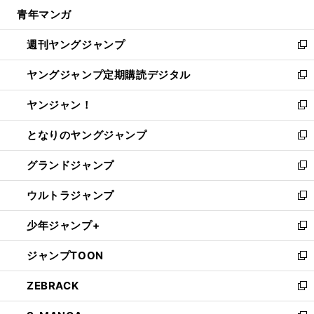
ン
ウ
し
青年マンガ
く
で
ド
ィ
い
開
ウ
ン
ウ
週刊ヤングジャンプ
く
で
ド
ィ
新
開
ウ
ン
し
ヤングジャンプ定期購読デジタル
く
で
ド
い
新
開
ウ
ウ
し
ヤンジャン！
く
で
ィ
い
新
開
ン
ウ
し
となりのヤングジャンプ
く
ド
ィ
い
新
ウ
ン
ウ
し
グランドジャンプ
で
ド
ィ
い
新
開
ウ
ン
ウ
し
ウルトラジャンプ
く
で
ド
ィ
い
新
開
ウ
ン
ウ
し
少年ジャンプ+
く
で
ド
ィ
い
新
開
ウ
ン
ウ
し
ジャンプTOON
く
で
ド
ィ
い
新
開
ウ
ン
ウ
し
ZEBRACK
く
で
ド
ィ
い
新
開
ウ
ン
ウ
し