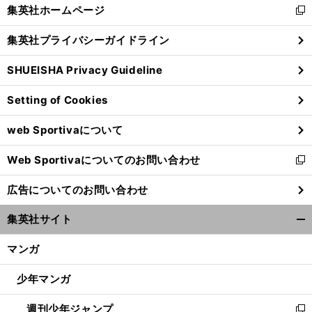
く/
集英社ホームページ
新
閉
し
じ
集英社プライバシーガイドライン
い
る
ウ
SHUEISHA Privacy Guideline
ィ
ン
Setting of Cookies
ド
ウ
web Sportivaについて
で
開
Web Sportivaについてのお問い合わせ
く
新
し
広告についてのお問い合わせ
い
ウ
集英社サイト
ィ
開
ン
く/
マンガ
ド
閉
ウ
じ
少年マンガ
で
る
開
週刊少年ジャンプ
く
新