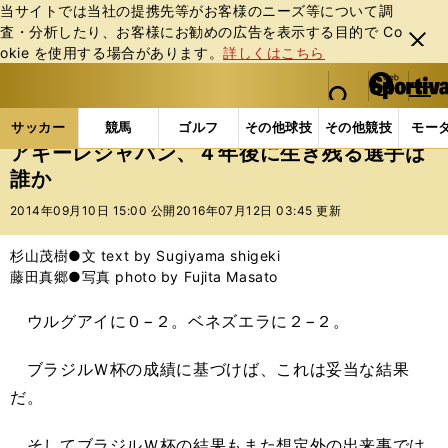
当サイトでは当社の提携先等がお客様のニーズ等について調
査・分析したり、お客様にお勧めの広告を表⽰する⽬的で Co
閉じ
okie を使⽤する場合があります。
詳しくはこちら
る
マイペ
web Sportiva (webスポルティーバ)
検索
メニュ
we
ー
サッカーの記事一覧
サッカー代表
日本代表
ア
b
ジ
サッカー
競馬
ゴルフ
その他球技
その他競技
モー
ス
アギーレジャパン、４年後に生き残る選手は
ポ
誰か
ル
テ
2014年09月10日 15:00 公開
2016年07月12日 03:45 更新
ィ
ー
杉山茂樹●文 text by Sugiyama shigeki
バ
藤田真郷●写真 photo by Fujita Masato
ウルグアイに０−２。ベネズエラに２−２。
ブラジルＷ杯の成績に基づけば、これは妥当な結果
だ。
そしてブラジルＷ杯の結果もまた想定外の出来事では