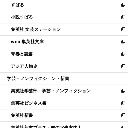
すばる
く
で
ド
新
開
ウ
し
小説すばる
く
で
い
新
開
ウ
し
集英社 文芸ステーション
く
ィ
い
新
ン
ウ
し
web 集英社文庫
ド
ィ
い
新
ウ
ン
ウ
し
青春と読書
で
ド
ィ
い
新
開
ウ
ン
ウ
し
アジア人物史
く
で
ド
ィ
い
新
開
ウ
ン
ウ
し
学芸・ノンフィクション・新書
く
で
ド
ィ
い
開
ウ
ン
ウ
集英社学芸部 - 学芸・ノンフィクション
く
で
ド
ィ
新
開
ウ
ン
し
集英社ビジネス書
く
で
ド
い
新
開
ウ
ウ
し
集英社新書
く
で
ィ
い
新
開
ン
ウ
し
集英社新書プラス - 知の水先案内人
く
ド