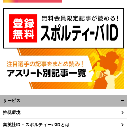
、
前
へ
サービス
開
く/
推奨環境
閉
じ
集英社ID・スポルティーバIDとは