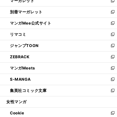
マーガレット
く
で
ド
い
新
開
ウ
ウ
し
別冊マーガレット
く
で
ィ
い
新
開
ン
ウ
し
マンガMee公式サイト
く
ド
ィ
い
新
ウ
ン
ウ
し
リマコミ
で
ド
ィ
い
新
開
ウ
ン
ウ
し
ジャンプTOON
く
で
ド
ィ
い
新
開
ウ
ン
ウ
し
ZEBRACK
く
で
ド
ィ
い
新
開
ウ
ン
ウ
し
マンガMeets
く
で
ド
ィ
い
新
開
ウ
ン
ウ
し
S-MANGA
く
で
ド
ィ
い
新
開
ウ
ン
ウ
し
集英社コミック文庫
く
で
ド
ィ
い
新
開
ウ
ン
ウ
し
女性マンガ
く
で
ド
ィ
い
開
ウ
ン
ウ
Cookie
く
で
ド
ィ
新