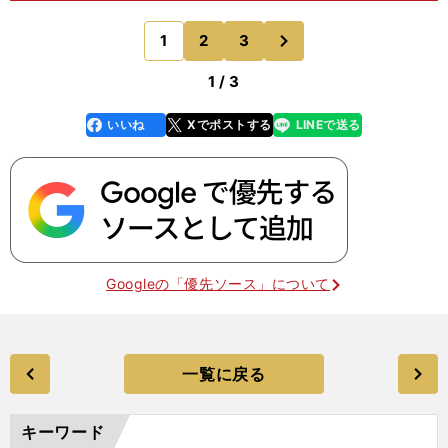
る選手になるが、彼らの中で最も出場時間が長かっ
たのが細貝だ。評価の高さを反映したものと言って
次
1
2
3
のページへ
いい。「守備の人
1 / 3
いいね
Xでポストする
LINEで送る
line
faceboo
x
k
Googleの「優先ソース」について
一覧に戻る
キーワード