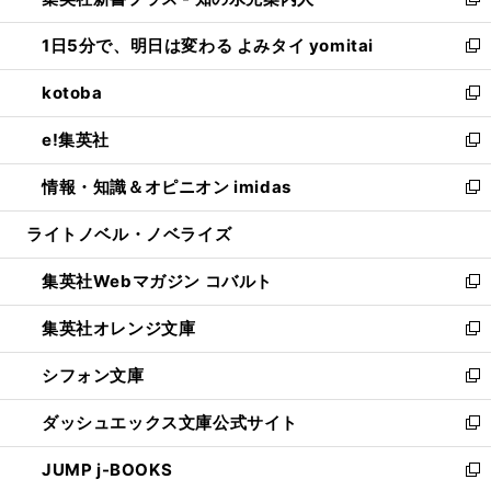
ィ
い
新
ウ
ン
ウ
し
1日5分で、明日は変わる よみタイ yomitai
で
ド
ィ
い
新
開
ウ
ン
ウ
し
kotoba
く
で
ド
ィ
い
新
開
ウ
ン
ウ
し
e!集英社
く
で
ド
ィ
い
新
開
ウ
ン
ウ
し
情報・知識＆オピニオン imidas
く
で
ド
ィ
い
新
開
ウ
ン
ウ
し
ライトノベル・ノベライズ
く
で
ド
ィ
い
開
ウ
ン
ウ
集英社Webマガジン コバルト
く
で
ド
ィ
新
開
ウ
ン
し
集英社オレンジ文庫
く
で
ド
い
新
開
ウ
ウ
し
シフォン文庫
く
で
ィ
い
新
開
ン
ウ
し
ダッシュエックス文庫公式サイト
く
ド
ィ
い
新
ウ
ン
ウ
し
JUMP j-BOOKS
で
ド
ィ
い
新