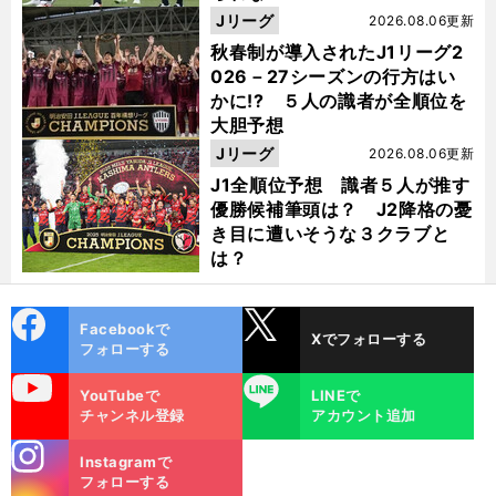
Jリーグ
2026.08.06更新
秋春制が導入されたJ1リーグ2
026－27シーズンの行方はい
かに!? ５人の識者が全順位を
大胆予想
Jリーグ
2026.08.06更新
J1全順位予想 識者５人が推す
優勝候補筆頭は？ J2降格の憂
き目に遭いそうな３クラブと
は？
cebo
X
Facebookで
Xでフォローする
ok
フォローする
uTube
LINE
YouTubeで
LINEで
チャンネル登録
アカウント追加
stagra
Instagramで
m
フォローする