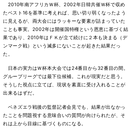
2010年南アフリカＷ杯、2002年日韓共催Ｗ杯で収め
たベスト16を基準に考えれば、思い切り弱くなったよう
に見えるが、両大会にはラッキーな要素が詰まっていた
ことも事実。2002年は開催国特権という恩恵に基づく結
果であり、2010年はＦＫが立て続けに２本も決まる（デ
ンマーク戦）という滅多にないことが起きた結果だっ
た。
日本の実力はＷ杯本大会では24番目から32番目の間。
グループリーグでは最下位候補。これが現実だと思う。
そうした視点に立てば、現状を素直に受け入れることが
出来るはずだ。
ベネズエラ戦後の監督記者会見でも、結果が出なかっ
たことを問題視する意味合いの質問が向けられたが、そ
れは上から目線に基づくものになる。