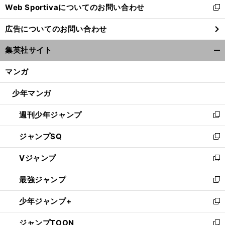
Web Sportivaについてのお問い合わせ
く
新
し
広告についてのお問い合わせ
い
ウ
集英社サイト
ィ
開
ン
く/
マンガ
ド
閉
ウ
じ
少年マンガ
で
る
開
週刊少年ジャンプ
く
新
し
ジャンプSQ
い
新
ウ
し
Vジャンプ
ィ
い
新
ン
ウ
し
最強ジャンプ
ド
ィ
い
新
ウ
ン
ウ
し
少年ジャンプ+
で
ド
ィ
い
新
開
ウ
ン
ウ
し
ジャンプTOON
く
で
ド
ィ
い
新