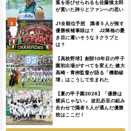
葉を浴びせられるも佐藤慎太郎
が貫いた誇りとファンへの思い
J1全順位予想 識者５人が推す
3
優勝候補筆頭は？ J2降格の憂
き目に遭いそうな３クラブと
は？
4
【高校野球】創部10年目の甲子
園初出場がすべてを変えた 健大
高崎・青栁監督が語る「機動破
壊」はこうして生まれた
5
【夏の甲子園2026】「優勝は
横浜じゃない」 波乱必至の組み
合わせで識者５人が選んだ優勝
校はここだ！