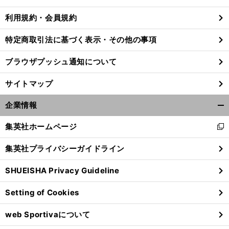
る
利用規約・会員規約
特定商取引法に基づく表示・その他の事項
ブラウザプッシュ通知について
サイトマップ
企業情報
開
く/
集英社ホームページ
新
閉
し
じ
集英社プライバシーガイドライン
い
る
ウ
SHUEISHA Privacy Guideline
ィ
ン
Setting of Cookies
ド
ウ
web Sportivaについて
で
開