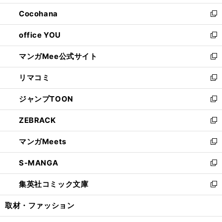
開
ウ
ン
し
Cocohana
く
で
ド
い
新
開
ウ
ウ
し
office YOU
く
で
ィ
い
新
開
ン
ウ
し
マンガMee公式サイト
く
ド
ィ
い
新
ウ
ン
ウ
し
リマコミ
で
ド
ィ
い
新
開
ウ
ン
ウ
し
ジャンプTOON
く
で
ド
ィ
い
新
開
ウ
ン
ウ
し
ZEBRACK
く
で
ド
ィ
い
新
開
ウ
ン
ウ
し
マンガMeets
く
で
ド
ィ
い
新
開
ウ
ン
ウ
し
S-MANGA
く
で
ド
ィ
い
新
開
ウ
ン
ウ
し
集英社コミック文庫
く
で
ド
ィ
い
新
開
ウ
ン
ウ
し
取材・ファッション
く
で
ド
ィ
い
開
ウ
ン
ウ