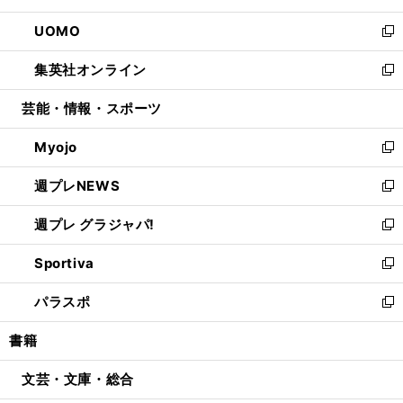
開
ウ
ン
ウ
し
UOMO
く
で
ド
ィ
い
新
開
ウ
ン
ウ
し
集英社オンライン
く
で
ド
ィ
い
新
開
ウ
ン
ウ
し
芸能・情報・スポーツ
く
で
ド
ィ
い
開
ウ
ン
ウ
Myojo
く
で
ド
ィ
新
開
ウ
ン
し
週プレNEWS
く
で
ド
い
新
開
ウ
ウ
し
週プレ グラジャパ!
く
で
ィ
い
新
開
ン
ウ
し
Sportiva
く
ド
ィ
い
新
ウ
ン
ウ
し
パラスポ
で
ド
ィ
い
新
開
ウ
ン
ウ
し
書籍
く
で
ド
ィ
い
開
ウ
ン
ウ
文芸・文庫・総合
く
で
ド
ィ
開
ウ
ン