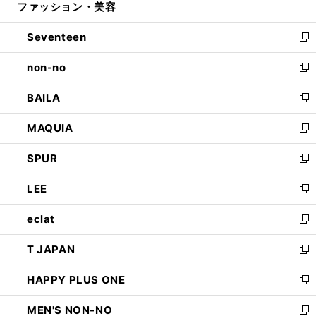
ファッション・美容
く
で
ド
ィ
開
ウ
ン
Seventeen
く
で
ド
新
開
ウ
し
non-no
く
で
い
新
開
ウ
し
BAILA
く
ィ
い
新
ン
ウ
し
MAQUIA
ド
ィ
い
新
ウ
ン
ウ
し
SPUR
で
ド
ィ
い
新
開
ウ
ン
ウ
し
LEE
く
で
ド
ィ
い
新
開
ウ
ン
ウ
し
eclat
く
で
ド
ィ
い
新
開
ウ
ン
ウ
し
T JAPAN
く
で
ド
ィ
い
新
開
ウ
ン
ウ
し
HAPPY PLUS ONE
く
で
ド
ィ
い
新
開
ウ
ン
ウ
し
MEN'S NON-NO
く
で
ド
ィ
い
新