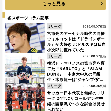
もっと見る
各スポーツコラム記事
Jリーグ
2026.08.07更新
宮市亮のアーセナル時代の同僚
ウォルコットは『ドラゴンボー
ル』が大好き ポドルスキは日向
小次郎に憧れていた
Jリーグ
2026.08.07更新
横浜Ｆ・マリノスの宮市亮を育
てた『NARUTO』と『SLAM
DUNK』 中京大中京の同級
生・木原龍一は"ジャンプ係"だ
った
Jリーグ
2026.08.06更新
サッカー日本代表と無縁のＪリ
ーグ 24年ぶりゴールデン生中
継の開幕戦でヘタな試合は見せ
られない