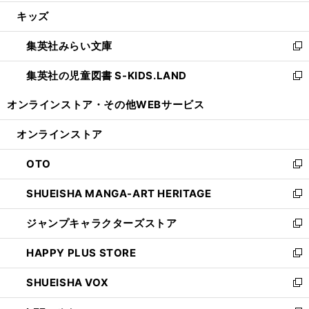
開
ウ
ン
ウ
し
キッズ
く
で
ド
ィ
い
開
ウ
ン
ウ
集英社みらい文庫
く
で
ド
ィ
新
開
ウ
ン
し
集英社の児童図書 S-KIDS.LAND
く
で
ド
い
新
開
ウ
ウ
し
オンラインストア・
その他WEBサービス
く
で
ィ
い
開
ン
ウ
オンラインストア
く
ド
ィ
ウ
ン
OTO
で
ド
新
開
ウ
し
SHUEISHA MANGA-ART HERITAGE
く
で
い
新
開
ウ
し
ジャンプキャラクターズストア
く
ィ
い
新
ン
ウ
し
HAPPY PLUS STORE
ド
ィ
い
新
ウ
ン
ウ
し
SHUEISHA VOX
で
ド
ィ
い
新
開
ウ
ン
ウ
し