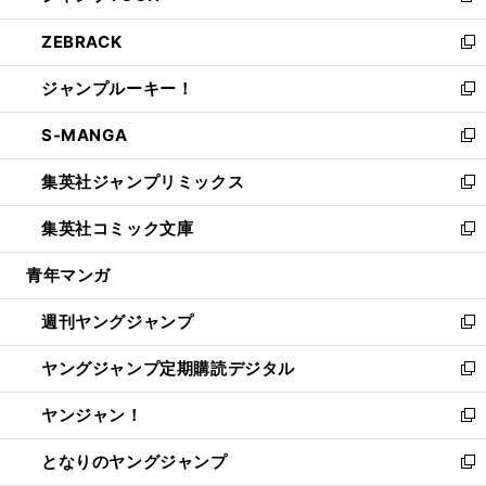
開
ウ
ン
ウ
し
ZEBRACK
く
で
ド
ィ
い
新
開
ウ
ン
ウ
し
ジャンプルーキー！
く
で
ド
ィ
い
新
開
ウ
ン
ウ
し
S-MANGA
く
で
ド
ィ
い
新
開
ウ
ン
ウ
し
集英社ジャンプリミックス
く
で
ド
ィ
い
新
開
ウ
ン
ウ
し
集英社コミック文庫
く
で
ド
ィ
い
新
開
ウ
ン
ウ
し
青年マンガ
く
で
ド
ィ
い
開
ウ
ン
ウ
週刊ヤングジャンプ
く
で
ド
ィ
新
開
ウ
ン
し
ヤングジャンプ定期購読デジタル
く
で
ド
い
新
開
ウ
ウ
し
ヤンジャン！
く
で
ィ
い
新
開
ン
ウ
し
となりのヤングジャンプ
く
ド
ィ
い
新
ウ