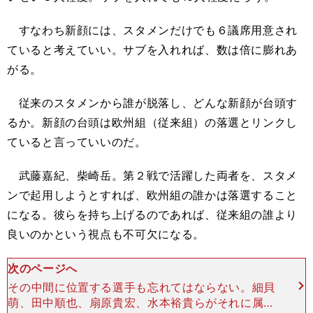
すなわち新顔には、スタメンだけでも６議席用意され
ていると考えていい。サブを入れれば、数は倍に膨れあ
がる。
従来のスタメンから誰が脱落し、どんな新顔が台頭す
るか。新顔の台頭は欧州組（従来組）の落選とリンクし
ていると言っていいのだ。
武藤嘉紀、柴崎岳。第２戦で活躍した両者を、スタメ
ンで起用しようとすれば、欧州組の誰かは落選すること
になる。彼らを持ち上げるのであれば、従来組の誰より
良いのかという視点も不可欠になる。
次のページへ
その中間に位置する選手も忘れてはならない。細貝
萌、田中順也、扇原貴宏、水本裕貴らがそれに属す