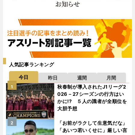
人気記事ランキング
今日
昨日
週間
月間
秋春制が導入されたJ1リーグ2
1
026－27シーズンの行方はい
かに!? ５人の識者が全順位を
大胆予想
「お前がラクして生意気だな」
2
「あいつ若いくせに」厳しい言