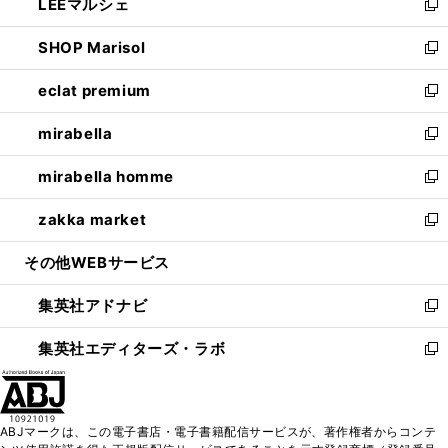
LEEマルシェ
く
で
ド
ィ
い
新
開
ウ
ン
ウ
し
SHOP Marisol
く
で
ド
ィ
い
新
開
ウ
ン
ウ
し
eclat premium
く
で
ド
ィ
い
新
開
ウ
ン
ウ
し
mirabella
く
で
ド
ィ
い
新
開
ウ
ン
ウ
し
mirabella homme
く
で
ド
ィ
い
新
開
ウ
ン
ウ
し
zakka market
く
で
ド
ィ
い
新
開
ウ
ン
ウ
し
その他WEBサービス
く
で
ド
ィ
い
開
ウ
ン
ウ
集英社アドナビ
く
で
ド
ィ
新
開
ウ
ン
し
集英社エディターズ・ラボ
く
で
ド
い
新
開
ウ
ウ
し
く
で
ィ
い
開
ン
ウ
ABJマークは、この電子書店・電子書籍配信サービスが、著作権者からコンテ
く
ド
ィ