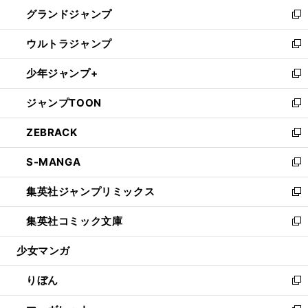
ン
ウ
し
グランドジャンプ
で
ド
ィ
い
新
開
ウ
ン
ウ
し
ウルトラジャンプ
く
で
ド
ィ
い
新
開
ウ
ン
ウ
し
少年ジャンプ+
く
で
ド
ィ
い
新
開
ウ
ン
ウ
し
ジャンプTOON
く
で
ド
ィ
い
新
開
ウ
ン
ウ
し
ZEBRACK
く
で
ド
ィ
い
新
開
ウ
ン
ウ
し
S-MANGA
く
で
ド
ィ
い
新
開
ウ
ン
ウ
し
集英社ジャンプリミックス
く
で
ド
ィ
い
新
開
ウ
ン
ウ
し
集英社コミック文庫
く
で
ド
ィ
い
新
開
ウ
ン
ウ
し
少女マンガ
く
で
ド
ィ
い
開
ウ
ン
ウ
りぼん
く
で
ド
ィ
新
開
ウ
ン
し