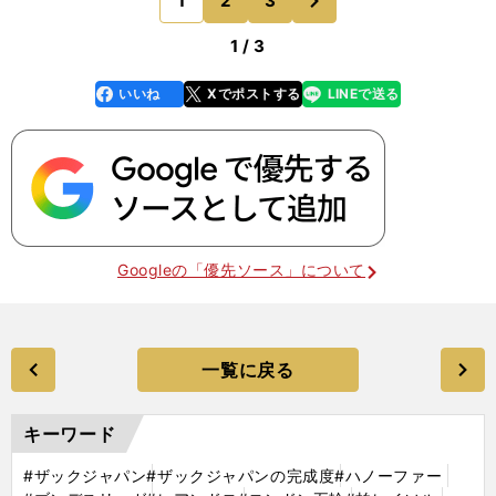
1
2
3
のページへ
いて、何か他にも
1 / 3
いいね
Xでポストする
LINEで送る
line
faceboo
x
k
Googleの「優先ソース」について
一覧に戻る
キーワード
#ザックジャパン
#ザックジャパンの完成度
#ハノーファー