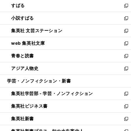
すばる
く
で
ド
新
開
ウ
し
小説すばる
く
で
い
新
開
ウ
し
集英社 文芸ステーション
く
ィ
い
新
ン
ウ
し
web 集英社文庫
ド
ィ
い
新
ウ
ン
ウ
し
青春と読書
で
ド
ィ
い
新
開
ウ
ン
ウ
し
アジア人物史
く
で
ド
ィ
い
新
開
ウ
ン
ウ
し
学芸・ノンフィクション・新書
く
で
ド
ィ
い
開
ウ
ン
ウ
集英社学芸部 - 学芸・ノンフィクション
く
で
ド
ィ
新
開
ウ
ン
し
集英社ビジネス書
く
で
ド
い
新
開
ウ
ウ
し
集英社新書
く
で
ィ
い
新
開
ン
ウ
し