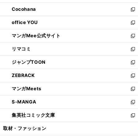
開
ウ
ン
し
Cocohana
く
で
ド
い
新
開
ウ
ウ
し
office YOU
く
で
ィ
い
新
開
ン
ウ
し
マンガMee公式サイト
く
ド
ィ
い
新
ウ
ン
ウ
し
リマコミ
で
ド
ィ
い
新
開
ウ
ン
ウ
し
ジャンプTOON
く
で
ド
ィ
い
新
開
ウ
ン
ウ
し
ZEBRACK
く
で
ド
ィ
い
新
開
ウ
ン
ウ
し
マンガMeets
く
で
ド
ィ
い
新
開
ウ
ン
ウ
し
S-MANGA
く
で
ド
ィ
い
新
開
ウ
ン
ウ
し
集英社コミック文庫
く
で
ド
ィ
い
新
開
ウ
ン
ウ
し
取材・ファッション
く
で
ド
ィ
い
開
ウ
ン
ウ