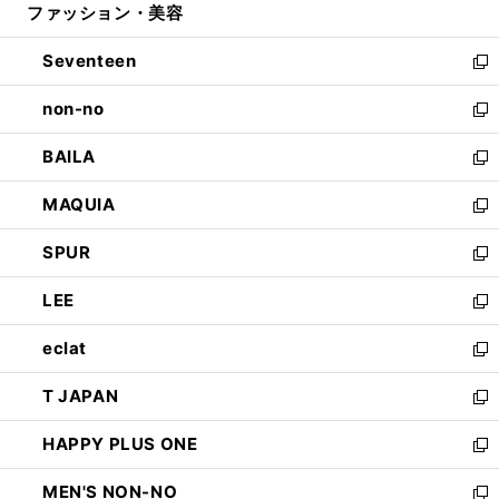
ファッション・美容
く
で
ド
ィ
開
ウ
ン
Seventeen
く
で
ド
新
開
ウ
し
non-no
く
で
い
新
開
ウ
し
BAILA
く
ィ
い
新
ン
ウ
し
MAQUIA
ド
ィ
い
新
ウ
ン
ウ
し
SPUR
で
ド
ィ
い
新
開
ウ
ン
ウ
し
LEE
く
で
ド
ィ
い
新
開
ウ
ン
ウ
し
eclat
く
で
ド
ィ
い
新
開
ウ
ン
ウ
し
T JAPAN
く
で
ド
ィ
い
新
開
ウ
ン
ウ
し
HAPPY PLUS ONE
く
で
ド
ィ
い
新
開
ウ
ン
ウ
し
MEN'S NON-NO
く
で
ド
ィ
い
新