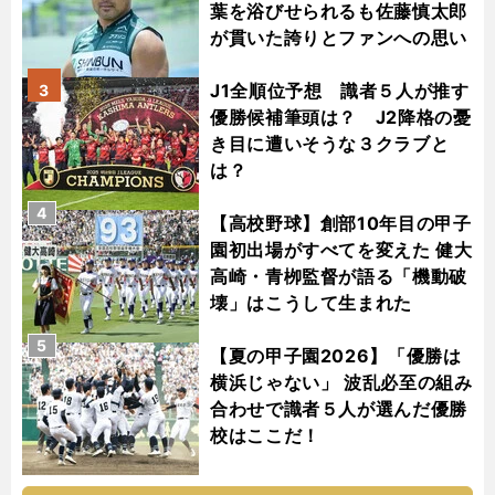
葉を浴びせられるも佐藤慎太郎
が貫いた誇りとファンへの思い
J1全順位予想 識者５人が推す
3
優勝候補筆頭は？ J2降格の憂
き目に遭いそうな３クラブと
は？
4
【高校野球】創部10年目の甲子
園初出場がすべてを変えた 健大
高崎・青栁監督が語る「機動破
壊」はこうして生まれた
5
【夏の甲子園2026】「優勝は
横浜じゃない」 波乱必至の組み
合わせで識者５人が選んだ優勝
校はここだ！