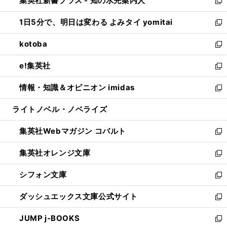
集英社新書プラス - 知の水先案内人
く
ド
ィ
い
新
ウ
ン
ウ
し
1日5分で、明日は変わる よみタイ yomitai
で
ド
ィ
い
新
開
ウ
ン
ウ
し
kotoba
く
で
ド
ィ
い
新
開
ウ
ン
ウ
し
e!集英社
く
で
ド
ィ
い
新
開
ウ
ン
ウ
し
情報・知識＆オピニオン imidas
く
で
ド
ィ
い
新
開
ウ
ン
ウ
し
ライトノベル・ノベライズ
く
で
ド
ィ
い
開
ウ
ン
ウ
集英社Webマガジン コバルト
く
で
ド
ィ
新
開
ウ
ン
し
集英社オレンジ文庫
く
で
ド
い
新
開
ウ
ウ
し
シフォン文庫
く
で
ィ
い
新
開
ン
ウ
し
ダッシュエックス文庫公式サイト
く
ド
ィ
い
新
ウ
ン
ウ
し
JUMP j-BOOKS
で
ド
ィ
い
新