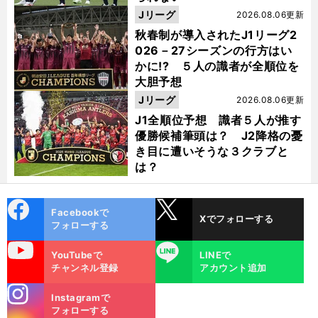
Jリーグ
2026.08.06更新
秋春制が導入されたJ1リーグ2
026－27シーズンの行方はい
かに!? ５人の識者が全順位を
大胆予想
Jリーグ
2026.08.06更新
J1全順位予想 識者５人が推す
優勝候補筆頭は？ J2降格の憂
き目に遭いそうな３クラブと
は？
cebo
X
Facebookで
Xでフォローする
ok
フォローする
uTube
LINE
YouTubeで
LINEで
チャンネル登録
アカウント追加
stagra
Instagramで
m
フォローする