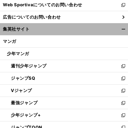
Web Sportivaについてのお問い合わせ
く
新
し
広告についてのお問い合わせ
い
ウ
集英社サイト
ィ
開
ン
く/
マンガ
ド
閉
ウ
じ
少年マンガ
で
る
開
週刊少年ジャンプ
く
新
し
ジャンプSQ
い
新
ウ
し
Vジャンプ
ィ
い
新
ン
ウ
し
最強ジャンプ
ド
ィ
い
新
ウ
ン
ウ
し
少年ジャンプ+
で
ド
ィ
い
新
開
ウ
ン
ウ
し
ジャンプTOON
く
で
ド