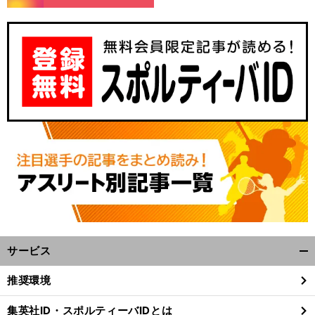
】
。
・
前
へ
サービス
開
く/
推奨環境
閉
じ
集英社ID・スポルティーバIDとは