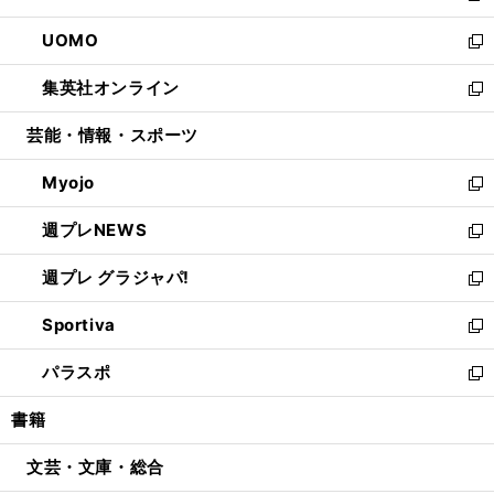
開
ウ
ン
ウ
し
UOMO
く
で
ド
ィ
い
新
開
ウ
ン
ウ
し
集英社オンライン
く
で
ド
ィ
い
新
開
ウ
ン
ウ
し
芸能・情報・スポーツ
く
で
ド
ィ
い
開
ウ
ン
ウ
Myojo
く
で
ド
ィ
新
開
ウ
ン
し
週プレNEWS
く
で
ド
い
新
開
ウ
ウ
し
週プレ グラジャパ!
く
で
ィ
い
新
開
ン
ウ
し
Sportiva
く
ド
ィ
い
新
ウ
ン
ウ
し
パラスポ
で
ド
ィ
い
新
開
ウ
ン
ウ
し
書籍
く
で
ド
ィ
い
開
ウ
ン
ウ
文芸・文庫・総合
く
で
ド
ィ
開
ウ
ン