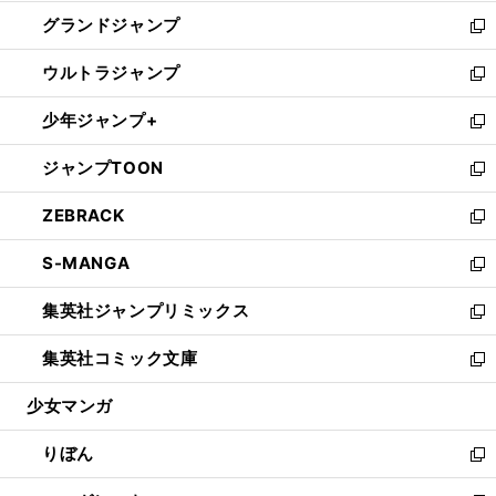
ウ
ン
ウ
し
グランドジャンプ
で
ド
ィ
い
新
開
ウ
ン
ウ
し
ウルトラジャンプ
く
で
ド
ィ
い
新
開
ウ
ン
ウ
し
少年ジャンプ+
く
で
ド
ィ
い
新
開
ウ
ン
ウ
し
ジャンプTOON
く
で
ド
ィ
い
新
開
ウ
ン
ウ
し
ZEBRACK
く
で
ド
ィ
い
新
開
ウ
ン
ウ
し
S-MANGA
く
で
ド
ィ
い
新
開
ウ
ン
ウ
し
集英社ジャンプリミックス
く
で
ド
ィ
い
新
開
ウ
ン
ウ
し
集英社コミック文庫
く
で
ド
ィ
い
新
開
ウ
ン
ウ
し
少女マンガ
く
で
ド
ィ
い
開
ウ
ン
ウ
りぼん
く
で
ド
ィ
新
開
ウ
ン
し