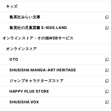
開
ウ
ン
ウ
し
キッズ
く
で
ド
ィ
い
開
ウ
ン
ウ
集英社みらい文庫
く
で
ド
ィ
新
開
ウ
ン
し
集英社の児童図書 S-KIDS.LAND
く
で
ド
い
新
開
ウ
ウ
し
オンラインストア・
その他WEBサービス
く
で
ィ
い
開
ン
ウ
オンラインストア
く
ド
ィ
ウ
ン
OTO
で
ド
新
開
ウ
し
SHUEISHA MANGA-ART HERITAGE
く
で
い
新
開
ウ
し
ジャンプキャラクターズストア
く
ィ
い
新
ン
ウ
し
HAPPY PLUS STORE
ド
ィ
い
新
ウ
ン
ウ
し
SHUEISHA VOX
で
ド
ィ
い
新
開
ウ
ン
ウ
し