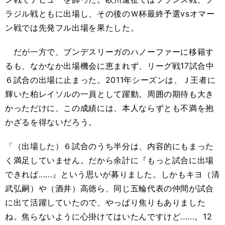
ラジル戦ともに出場し、その後のＷ杯最終予選vsオマー
ン戦では先発フル出場を果たした。
だが一方で、ブンデスリーガのハノーファーに移籍す
るも、なかなか出場機会に恵まれず、リーグ戦17試合中
６試合の出場に止まった。2011年シーズンは、Ｊ王者に
輝いた柏レイソルの一員として躍動。周囲の期待も大き
かっただけに、この成績には、本人ならずとも不満を抱
かざるを得ないだろう。
「（出場した）６試合のうち半分は、内容的にもまった
く満足していません。だから余計に『もっと試合に出場
できれば......』という思いが募りました。しかもキヨ（清
武弘嗣）や（酒井）高徳ら、同じ五輪代表の仲間が試合
に出て活躍していたので、やっぱり焦りもありました
ね。焦らないように心掛けてはいたんですけど......。12