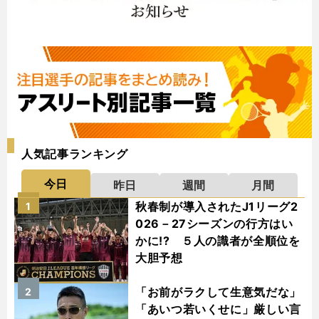
人気記事ランキング
今日
昨日
週間
月間
秋春制が導入されたJ1リーグ2
1
026－27シーズンの行方はい
かに!? ５人の識者が全順位を
大胆予想
「お前がラクして生意気だな」
2
「あいつ若いくせに」厳しい言