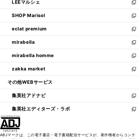
LEEマルシェ
く
で
ド
ィ
い
新
開
ウ
ン
ウ
し
SHOP Marisol
く
で
ド
ィ
い
新
開
ウ
ン
ウ
し
eclat premium
く
で
ド
ィ
い
新
開
ウ
ン
ウ
し
mirabella
く
で
ド
ィ
い
新
開
ウ
ン
ウ
し
mirabella homme
く
で
ド
ィ
い
新
開
ウ
ン
ウ
し
zakka market
く
で
ド
ィ
い
新
開
ウ
ン
ウ
し
その他WEBサービス
く
で
ド
ィ
い
開
ウ
ン
ウ
集英社アドナビ
く
で
ド
ィ
新
開
ウ
ン
し
集英社エディターズ・ラボ
く
で
ド
い
新
開
ウ
ウ
し
く
で
ィ
い
開
ン
ウ
ABJマークは、この電子書店・電子書籍配信サービスが、著作権者からコンテ
く
ド
ィ