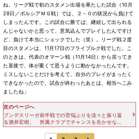
ね。リーグ戦で初のスタメン出場を果たした試合（10月
28日／ボルシアＭＧ戦）では、２－０の状況から負けて
しまったんです。この試合に勝てば、継続して出られる
んじゃないかと思って、意気込んでプレイしたんですけ
ど、負けて本当にショックでした（笑）。リーグ戦２度
目のスタメンは、11月17日のフライブルク戦でした。こ
のときは、代表のオマーン戦（11月14日）から戻ってき
た直後で、体が重くて思うように動かなかったんです。
ミスしないことだけを考えて、自分のプレイがまったく
できなかったので、試合が終わったあとは、相当へこみ
ましたね」
次のページへ
ブンデスリーガ前半戦での苦悩ぶりを淡々と振り返
る酒井宏樹。 所属クラブでチャンスを生かせなか
ったのは、コンディションの問題だけではないだろ
う。酒井らしい思い切りのいいプレイが影を潜めて
次