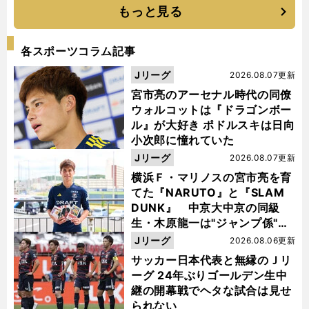
もっと見る
各スポーツコラム記事
Jリーグ
2026.08.07更新
宮市亮のアーセナル時代の同僚
ウォルコットは『ドラゴンボー
ル』が大好き ポドルスキは日向
小次郎に憧れていた
Jリーグ
2026.08.07更新
横浜Ｆ・マリノスの宮市亮を育
てた『NARUTO』と『SLAM
DUNK』 中京大中京の同級
生・木原龍一は"ジャンプ係"だ
った
Jリーグ
2026.08.06更新
サッカー日本代表と無縁のＪリ
ーグ 24年ぶりゴールデン生中
継の開幕戦でヘタな試合は見せ
られない