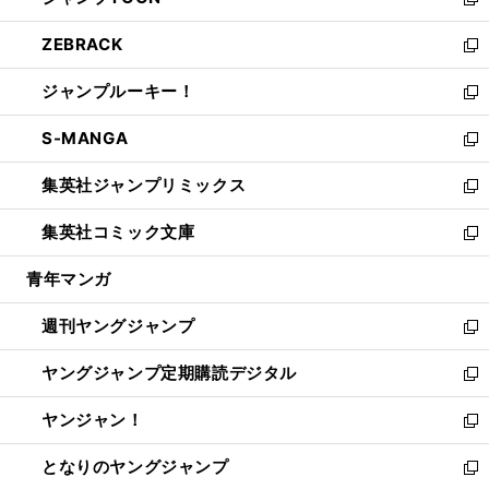
ィ
い
新
開
ウ
ン
ウ
し
ZEBRACK
く
で
ド
ィ
い
新
開
ウ
ン
ウ
し
ジャンプルーキー！
く
で
ド
ィ
い
新
開
ウ
ン
ウ
し
S-MANGA
く
で
ド
ィ
い
新
開
ウ
ン
ウ
し
集英社ジャンプリミックス
く
で
ド
ィ
い
新
開
ウ
ン
ウ
し
集英社コミック文庫
く
で
ド
ィ
い
新
開
ウ
ン
ウ
し
青年マンガ
く
で
ド
ィ
い
開
ウ
ン
ウ
週刊ヤングジャンプ
く
で
ド
ィ
新
開
ウ
ン
し
ヤングジャンプ定期購読デジタル
く
で
ド
い
新
開
ウ
ウ
し
ヤンジャン！
く
で
ィ
い
新
開
ン
ウ
し
となりのヤングジャンプ
く
ド
ィ
い
新