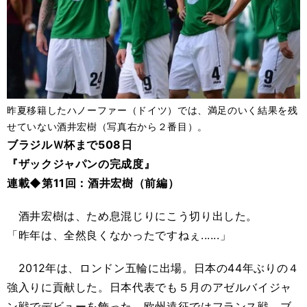
昨夏移籍したハノーファー（ドイツ）では、満足のいく結果を残
せていない酒井宏樹（写真右から２番目）。
ブラジルＷ杯まで508日
『ザックジャパンの完成度』
連載◆第11回：酒井宏樹（前編）
酒井宏樹は、ため息混じりにこう切り出した。
「昨年は、全然良くなかったですねぇ......」
2012年は、ロンドン五輪に出場。日本の44年ぶりの４
強入りに貢献した。日本代表でも５月のアゼルバイジャ
ン戦でデビューを飾った。欧州遠征ではフランス戦、ブ