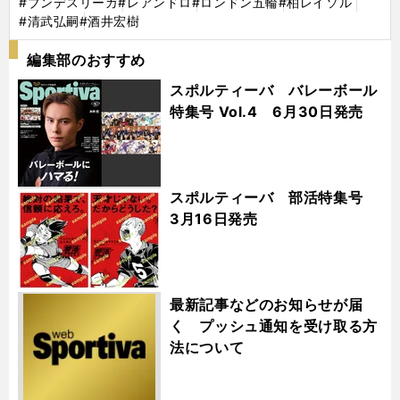
#ブンデスリーガ
#レアンドロ
#ロンドン五輪
#柏レイソル
#清武弘嗣
#酒井宏樹
編集部のおすすめ
スポルティーバ バレーボール
特集号 Vol.4 6月30日発売
スポルティーバ 部活特集号
3月16日発売
最新記事などのお知らせが届
く プッシュ通知を受け取る方
法について