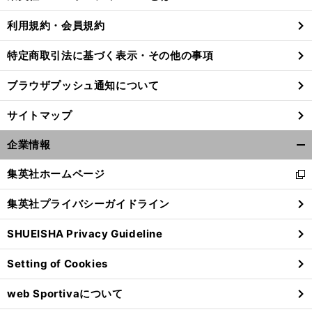
る
利用規約・会員規約
特定商取引法に基づく表示・その他の事項
ブラウザプッシュ通知について
サイトマップ
企業情報
開
く/
集英社ホームページ
新
閉
し
じ
集英社プライバシーガイドライン
い
る
ウ
SHUEISHA Privacy Guideline
ィ
ン
Setting of Cookies
ド
ウ
web Sportivaについて
で
開