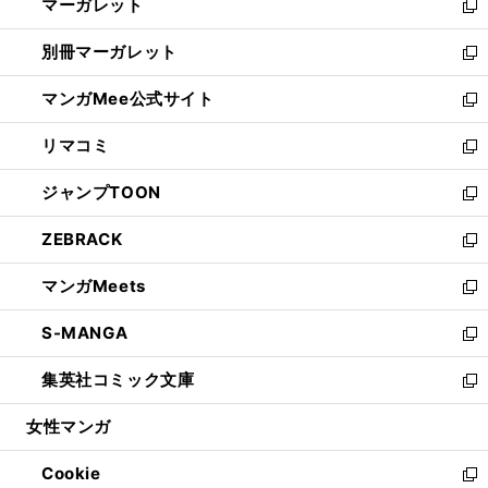
マーガレット
く
で
ド
い
新
開
ウ
ウ
し
別冊マーガレット
く
で
ィ
い
新
開
ン
ウ
し
マンガMee公式サイト
く
ド
ィ
い
新
ウ
ン
ウ
し
リマコミ
で
ド
ィ
い
新
開
ウ
ン
ウ
し
ジャンプTOON
く
で
ド
ィ
い
新
開
ウ
ン
ウ
し
ZEBRACK
く
で
ド
ィ
い
新
開
ウ
ン
ウ
し
マンガMeets
く
で
ド
ィ
い
新
開
ウ
ン
ウ
し
S-MANGA
く
で
ド
ィ
い
新
開
ウ
ン
ウ
し
集英社コミック文庫
く
で
ド
ィ
い
新
開
ウ
ン
ウ
し
女性マンガ
く
で
ド
ィ
い
開
ウ
ン
ウ
Cookie
く
で
ド
ィ
新