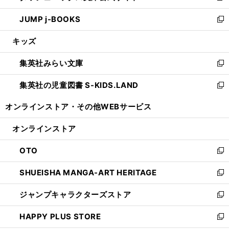
ウ
ン
ウ
し
JUMP j-BOOKS
で
ド
ィ
い
新
開
ウ
ン
ウ
し
キッズ
く
で
ド
ィ
い
開
ウ
ン
ウ
集英社みらい文庫
く
で
ド
ィ
新
開
ウ
ン
し
集英社の児童図書 S-KIDS.LAND
く
で
ド
い
新
開
ウ
ウ
し
オンラインストア・
その他WEBサービス
く
で
ィ
い
開
ン
ウ
オンラインストア
く
ド
ィ
ウ
ン
OTO
で
ド
新
開
ウ
し
SHUEISHA MANGA-ART HERITAGE
く
で
い
新
開
ウ
し
ジャンプキャラクターズストア
く
ィ
い
新
ン
ウ
し
HAPPY PLUS STORE
ド
ィ
い
新
ウ
ン
ウ