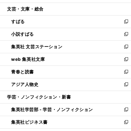
開
ウ
ン
ウ
文芸・文庫・総合
く
で
ド
ィ
開
ウ
ン
すばる
く
で
ド
新
開
ウ
し
小説すばる
く
で
い
新
開
ウ
し
集英社 文芸ステーション
く
ィ
い
新
ン
ウ
し
web 集英社文庫
ド
ィ
い
新
ウ
ン
ウ
し
青春と読書
で
ド
ィ
い
新
開
ウ
ン
ウ
し
アジア人物史
く
で
ド
ィ
い
新
開
ウ
ン
ウ
し
学芸・ノンフィクション・新書
く
で
ド
ィ
い
開
ウ
ン
ウ
集英社学芸部 - 学芸・ノンフィクション
く
で
ド
ィ
新
開
ウ
ン
し
集英社ビジネス書
く
で
ド
い
新
開
ウ
ウ
し