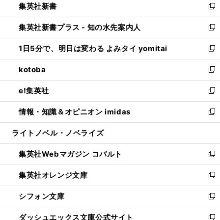
集英社新書
く
で
ィ
い
新
開
ン
ウ
し
集英社新書プラス - 知の水先案内人
く
ド
ィ
い
新
ウ
ン
ウ
し
1日5分で、明日は変わる よみタイ yomitai
で
ド
ィ
い
新
開
ウ
ン
ウ
し
kotoba
く
で
ド
ィ
い
新
開
ウ
ン
ウ
し
e!集英社
く
で
ド
ィ
い
新
開
ウ
ン
ウ
し
情報・知識＆オピニオン imidas
く
で
ド
ィ
い
新
開
ウ
ン
ウ
し
ライトノベル・ノベライズ
く
で
ド
ィ
い
開
ウ
ン
ウ
集英社Webマガジン コバルト
く
で
ド
ィ
新
開
ウ
ン
し
集英社オレンジ文庫
く
で
ド
い
新
開
ウ
ウ
し
シフォン文庫
く
で
ィ
い
新
開
ン
ウ
し
ダッシュエックス文庫公式サイト
く
ド
ィ
い
新