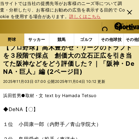
当サイトでは当社の提携先等がお客様のニーズ等について調
査・分析したり、お客様にお勧めの広告を表⽰する⽬的で Co
閉じ
okie を使⽤する場合があります。
詳しくはこちら
る
マイペ
web Sportiva (webスポルティーバ)
検索
メニュ
we
ー
野球の記事一覧
プロ野球
【プロ野球】高木豊がセ・
b
ジ
野球
サッカー
競馬
ゴルフ
その他球技
その他
ス
【プロ野球】高木豊がセ・リーグのドラフト
ポ
を３段階で採点 創価大の立石正広を引き当
ル
てた阪神などをどう評価した？｜「阪神・De
テ
ィ
NA・巨人」編 (2ページ目)
ー
2025年11月03日 07:00 公開
2025年11月04日 10:12 更新
バ
浜田哲男●取材・文 text by Hamada Tetsuo
◆DeNA【〇】
１位 小田康一郎（内野手／青山学院大）