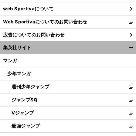
ウ
web Sportivaについて
で
開
Web Sportivaについてのお問い合わせ
く
新
し
広告についてのお問い合わせ
い
ウ
集英社サイト
ィ
開
ン
く/
マンガ
ド
閉
ウ
じ
少年マンガ
で
る
開
週刊少年ジャンプ
く
新
し
ジャンプSQ
い
新
ウ
し
Vジャンプ
ィ
い
新
ン
ウ
し
最強ジャンプ
ド
ィ
い
新
ウ
ン
ウ
し