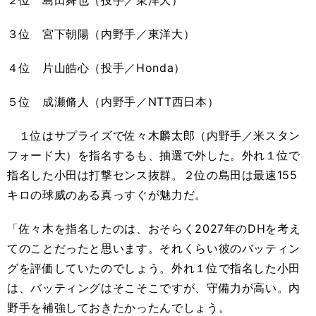
２位 島田舜也（投手／東洋大）
３位 宮下朝陽（内野手／東洋大）
４位 片山皓心（投手／Honda）
５位 成瀬脩人（内野手／NTT西日本）
１位はサプライズで佐々木麟太郎（内野手／米スタン
フォード大）を指名するも、抽選で外した。外れ１位で
指名した小田は打撃センス抜群。２位の島田は最速155
キロの球威のある真っすぐが魅力だ。
「佐々木を指名したのは、おそらく2027年のDHを考え
てのことだったと思います。それくらい彼のバッティン
グを評価していたのでしょう。外れ１位で指名した小田
は、バッティングはそこそこですが、守備力が高い。内
野手を補強しておきたかったんでしょう。