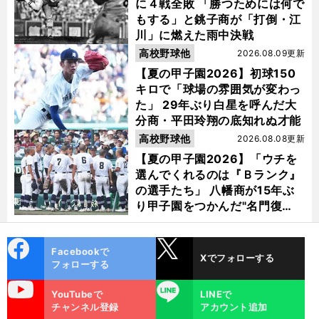
に４戦全敗 「勝つためには何で
もする」と銚子商が「打倒・江
川」に燃えた雨中決戦
高校野球他
2026.08.09更新
【夏の甲子園2026】初球150
キロで「球場の雰囲気が変わっ
た」 29年ぶり白星を呼んだ大
分商・平田玲翔の底知れぬ才能
高校野球他
2026.08.08更新
【夏の甲子園2026】「ウチを
選んでくれるのは『Ｂランク』
の選手たち」 八幡商が15年ぶ
り甲子園をつかんだ"名門復
活"の舞台裏
cebo
X
Facebookで
Xでフォローする
ok
フォローする
uTube
LINE
YouTubeで
LINEで
チャンネル登録
アカウント追加