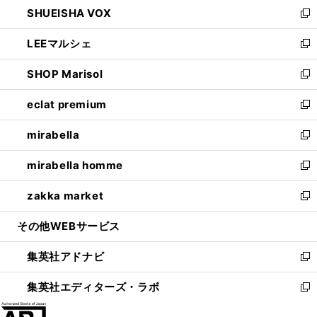
し
SHUEISHA VOX
で
ド
ィ
い
新
開
ウ
ン
ウ
し
LEEマルシェ
く
で
ド
ィ
い
新
開
ウ
ン
ウ
し
SHOP Marisol
く
で
ド
ィ
い
新
開
ウ
ン
ウ
し
eclat premium
く
で
ド
ィ
い
新
開
ウ
ン
ウ
し
mirabella
く
で
ド
ィ
い
新
開
ウ
ン
ウ
し
mirabella homme
く
で
ド
ィ
い
新
開
ウ
ン
ウ
し
zakka market
く
で
ド
ィ
い
新
開
ウ
ン
ウ
し
その他WEBサービス
く
で
ド
ィ
い
開
ウ
ン
ウ
集英社アドナビ
く
で
ド
ィ
新
開
ウ
ン
し
集英社エディターズ・ラボ
く
で
ド
い
新
開
ウ
ウ
し
く