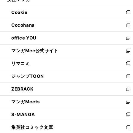
ィ
い
開
ウ
ン
ウ
Cookie
く
で
ド
ィ
新
開
ウ
ン
し
Cocohana
く
で
ド
い
新
開
ウ
ウ
し
office YOU
く
で
ィ
い
新
開
ン
ウ
し
マンガMee公式サイト
く
ド
ィ
い
新
ウ
ン
ウ
し
リマコミ
で
ド
ィ
い
新
開
ウ
ン
ウ
し
ジャンプTOON
く
で
ド
ィ
い
新
開
ウ
ン
ウ
し
ZEBRACK
く
で
ド
ィ
い
新
開
ウ
ン
ウ
し
マンガMeets
く
で
ド
ィ
い
新
開
ウ
ン
ウ
し
S-MANGA
く
で
ド
ィ
い
新
開
ウ
ン
ウ
し
集英社コミック文庫
く
で
ド
ィ
い
新