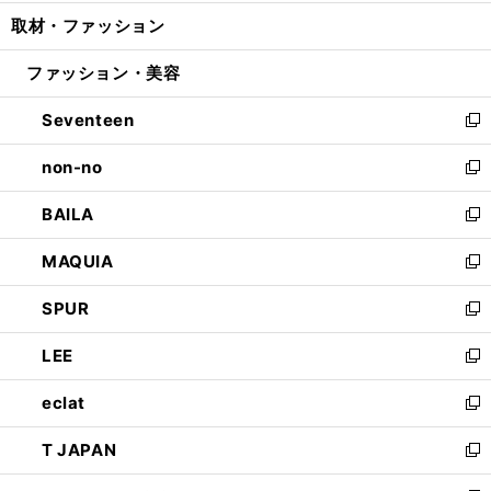
開
ウ
ン
ウ
し
取材・ファッション
く
で
ド
ィ
い
開
ウ
ン
ウ
ファッション・美容
く
で
ド
ィ
開
ウ
ン
Seventeen
く
で
ド
新
開
ウ
し
non-no
く
で
い
新
開
ウ
し
BAILA
く
ィ
い
新
ン
ウ
し
MAQUIA
ド
ィ
い
新
ウ
ン
ウ
し
SPUR
で
ド
ィ
い
新
開
ウ
ン
ウ
し
LEE
く
で
ド
ィ
い
新
開
ウ
ン
ウ
し
eclat
く
で
ド
ィ
い
新
開
ウ
ン
ウ
し
T JAPAN
く
で
ド
ィ
い
新
開
ウ
ン
ウ
し