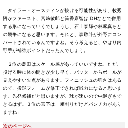
タイラー・オースティンが抜ける可能性があり、牧秀
悟がファースト、宮﨑敏郎と筒香嘉智は DHなどで併用
する形になっていくでしょうし、石上泰輝や林琢真らと
の競争になると思います。それと、森敬斗が外野にコン
バートされているんですよね。そう考えると、やはり内
野手が補強ポイントだったんでしょう。
２位の島田はスケール感があっていいですね。ただ、
投げる時に体の開きが少し早く、バッターからボールが
見えやすい欠点があります。フィニッシュの強さはある
ので、投球フォームが修正できれば戦力になると思いま
す。先発候補だと思いますが、球が速いので中継ぎもで
きるはず。３位の宮下は、粗削りだけどパンチ力があり
ますね」
次のページへ