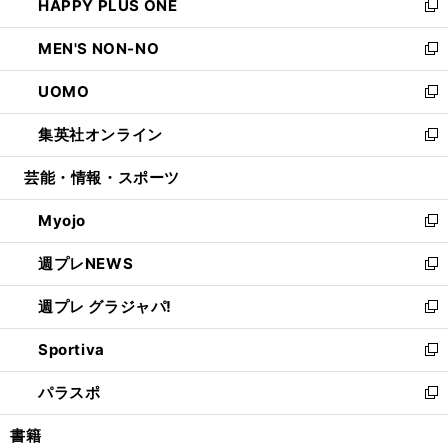
HAPPY PLUS ONE
く
で
ド
ィ
い
新
開
ウ
ン
ウ
し
MEN'S NON-NO
く
で
ド
ィ
い
新
開
ウ
ン
ウ
し
UOMO
く
で
ド
ィ
い
新
開
ウ
ン
ウ
し
集英社オンライン
く
で
ド
ィ
い
新
開
ウ
ン
ウ
し
芸能・情報・スポーツ
く
で
ド
ィ
い
開
ウ
ン
ウ
Myojo
く
で
ド
ィ
新
開
ウ
ン
し
週プレNEWS
く
で
ド
い
新
開
ウ
ウ
し
週プレ グラジャパ!
く
で
ィ
い
新
開
ン
ウ
し
Sportiva
く
ド
ィ
い
新
ウ
ン
ウ
し
パラスポ
で
ド
ィ
い
新
開
ウ
ン
ウ
し
書籍
く
で
ド
ィ
い