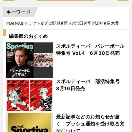
キーワード
#DeNA
#ドラフト
#プロ野球
#巨人
#浜田哲男
#阪神
#高木豊
編集部のおすすめ
スポルティーバ バレーボール
特集号 Vol.4 6月30日発売
スポルティーバ 部活特集号
3月16日発売
最新記事などのお知らせが届
く プッシュ通知を受け取る方
法について