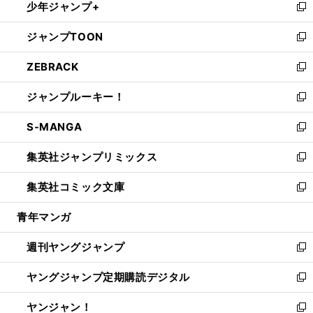
少年ジャンプ+
で
ド
ィ
い
新
開
ウ
ン
ウ
し
ジャンプTOON
く
で
ド
ィ
い
新
開
ウ
ン
ウ
し
ZEBRACK
く
で
ド
ィ
い
新
開
ウ
ン
ウ
し
ジャンプルーキー！
く
で
ド
ィ
い
新
開
ウ
ン
ウ
し
S-MANGA
く
で
ド
ィ
い
新
開
ウ
ン
ウ
し
集英社ジャンプリミックス
く
で
ド
ィ
い
新
開
ウ
ン
ウ
し
集英社コミック文庫
く
で
ド
ィ
い
新
開
ウ
ン
ウ
し
青年マンガ
く
で
ド
ィ
い
開
ウ
ン
ウ
週刊ヤングジャンプ
く
で
ド
ィ
新
開
ウ
ン
し
ヤングジャンプ定期購読デジタル
く
で
ド
い
新
開
ウ
ウ
し
ヤンジャン！
く
で
ィ
い
新