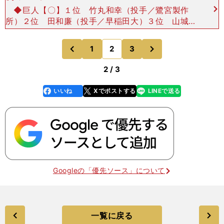
◆巨人【〇】１位 竹丸和幸（投手／鷺宮製作
所）２位 田和廉（投手／早稲田大）３位 山城京
平（投手／亜細亜大）４位 皆川岳飛（外野手／中
央大）５位 小濱佑斗（内野手／沖縄電力）６位
次
1
2
3
のページへ
のページへ
藤井健翔
前
2 / 3
いいね
Xでポストする
LINEで送る
line
faceboo
x
k
Googleの「優先ソース」について
一覧に戻る