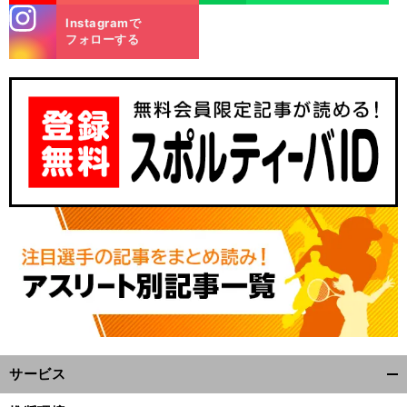
stagra
Instagramで
m
フォローする
サービス
開
く/