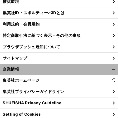
推奨環境
閉
じ
集英社ID・スポルティーバIDとは
る
利用規約・会員規約
特定商取引法に基づく表示・その他の事項
ブラウザプッシュ通知について
サイトマップ
企業情報
開
く/
集英社ホームページ
新
閉
し
じ
集英社プライバシーガイドライン
い
前
る
へ
ウ
SHUEISHA Privacy Guideline
ィ
ン
Setting of Cookies
ド