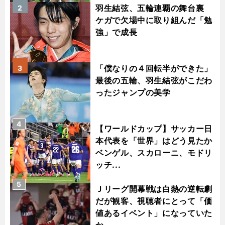
羽生結弦、五輪連覇の舞台裏
2
ケガで欠場中に取り組んだ「勉
強」で成長
「僕なりの４回転半ができた」
3
最後の五輪、羽生結弦がこだわ
ったジャンプの美学
4
【ワールドカップ】サッカー日
本代表を「世界」はどう見たか
ベンゲル、スカローニ、モドリ
ッチ...
5
Ｊリーグ開幕戦は白熱の逆転劇
だが観客、視聴者にとって「価
値あるイベント」になっていた