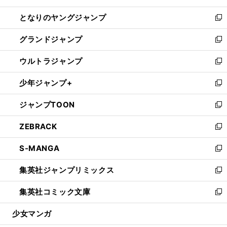
開
ン
ウ
し
となりのヤングジャンプ
く
ド
ィ
い
新
ウ
ン
ウ
し
グランドジャンプ
で
ド
ィ
い
新
開
ウ
ン
ウ
し
ウルトラジャンプ
く
で
ド
ィ
い
新
開
ウ
ン
ウ
し
少年ジャンプ+
く
で
ド
ィ
い
新
開
ウ
ン
ウ
し
ジャンプTOON
く
で
ド
ィ
い
新
開
ウ
ン
ウ
し
ZEBRACK
く
で
ド
ィ
い
新
開
ウ
ン
ウ
し
S-MANGA
く
で
ド
ィ
い
新
開
ウ
ン
ウ
し
集英社ジャンプリミックス
く
で
ド
ィ
い
新
開
ウ
ン
ウ
し
集英社コミック文庫
く
で
ド
ィ
い
新
開
ウ
ン
ウ
し
少女マンガ
く
で
ド
ィ
い
開
ウ
ン
ウ