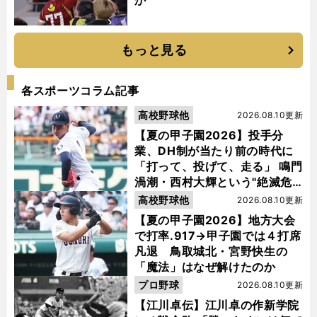
か
もっと見る
各スポーツコラム記事
高校野球他
2026.08.10更新
【夏の甲子園2026】投手分
業、DH制が当たり前の時代に
「打って、投げて、走る」 鳴門
渦潮・西村大輝という"絶滅危
惧種"
高校野球他
2026.08.10更新
【夏の甲子園2026】地方大会
で打率.917→甲子園では４打席
凡退 鳥取城北・宮野快生の
「魔法」はなぜ解けたのか
プロ野球
2026.08.10更新
【江川卓伝】江川卓の作新学院