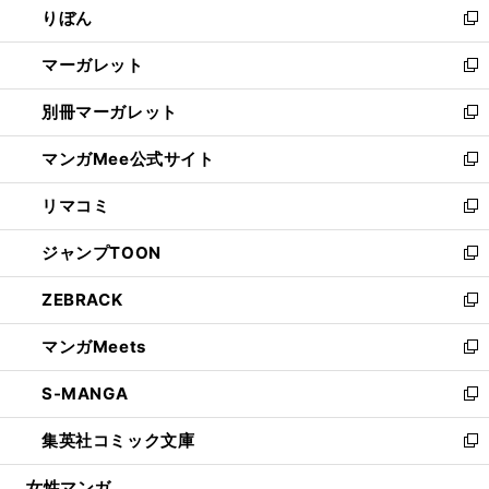
りぼん
く
で
ド
ィ
新
開
ウ
ン
し
マーガレット
く
で
ド
い
新
開
ウ
ウ
し
別冊マーガレット
く
で
ィ
い
新
開
ン
ウ
し
マンガMee公式サイト
く
ド
ィ
い
新
ウ
ン
ウ
し
リマコミ
で
ド
ィ
い
新
開
ウ
ン
ウ
し
ジャンプTOON
く
で
ド
ィ
い
新
開
ウ
ン
ウ
し
ZEBRACK
く
で
ド
ィ
い
新
開
ウ
ン
ウ
し
マンガMeets
く
で
ド
ィ
い
新
開
ウ
ン
ウ
し
S-MANGA
く
で
ド
ィ
い
新
開
ウ
ン
ウ
し
集英社コミック文庫
く
で
ド
ィ
い
新
開
ウ
ン
ウ
し
女性マンガ
く
で
ド