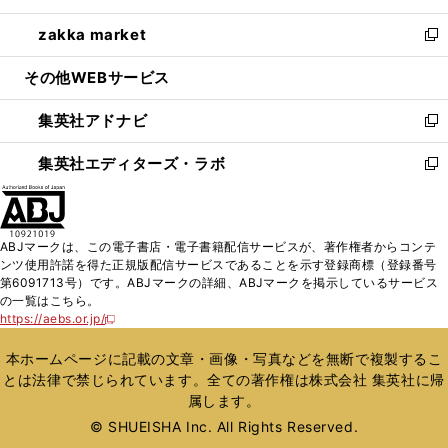
開
ウ
ン
ウ
し
zakka market
く
で
ド
ィ
い
新
開
ウ
ン
ウ
し
その他WEBサービス
く
で
ド
ィ
い
開
ウ
ン
ウ
集英社アドナビ
く
で
ド
ィ
新
開
ウ
ン
し
集英社エディターズ・ラボ
く
で
ド
い
新
開
ウ
ウ
し
く
で
ィ
い
開
ン
ウ
ABJマークは、この電子書店・電子書籍配信サービスが、著作権者からコンテ
く
ド
ィ
ンツ使用許諾を得た正規版配信サービスであることを示す登録商標（登録番号
ウ
ン
第6091713号）です。ABJマークの詳細、ABJマークを掲示しているサービス
で
ド
の一覧はこちら。
開
ウ
https://aebs.or.jp/
新
く
で
し
い
開
本ホームページに記載の文章・画像・写真などを無断で複製するこ
ウ
く
とは法律で禁じられています。全ての著作権は株式会社 集英社に帰
ィ
属します。
ン
ド
© SHUEISHA Inc. All Rights Reserved.
ウ