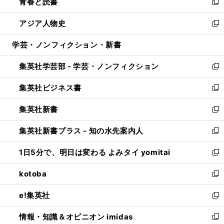
青春と読書
で
ド
ィ
い
新
開
ウ
ン
ウ
し
アジア人物史
く
で
ド
ィ
い
新
開
ウ
ン
ウ
し
学芸・ノンフィクション・新書
く
で
ド
ィ
い
開
ウ
ン
ウ
集英社学芸部 - 学芸・ノンフィクション
く
で
ド
ィ
新
開
ウ
ン
し
集英社ビジネス書
く
で
ド
い
新
開
ウ
ウ
し
集英社新書
く
で
ィ
い
新
開
ン
ウ
し
集英社新書プラス - 知の水先案内人
く
ド
ィ
い
新
ウ
ン
ウ
し
1日5分で、明日は変わる よみタイ yomitai
で
ド
ィ
い
新
開
ウ
ン
ウ
し
kotoba
く
で
ド
ィ
い
新
開
ウ
ン
ウ
し
e!集英社
く
で
ド
ィ
い
新
開
ウ
ン
ウ
し
情報・知識＆オピニオン imidas
く
で
ド
ィ
い
新