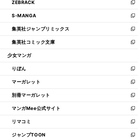
ZEBRACK
く
で
ド
ィ
い
新
開
ウ
ン
ウ
し
S-MANGA
く
で
ド
ィ
い
新
開
ウ
ン
ウ
し
集英社ジャンプリミックス
く
で
ド
ィ
い
新
開
ウ
ン
ウ
し
集英社コミック文庫
く
で
ド
ィ
い
新
開
ウ
ン
ウ
し
少女マンガ
く
で
ド
ィ
い
開
ウ
ン
ウ
りぼん
く
で
ド
ィ
新
開
ウ
ン
し
マーガレット
く
で
ド
い
新
開
ウ
ウ
し
別冊マーガレット
く
で
ィ
い
新
開
ン
ウ
し
マンガMee公式サイト
く
ド
ィ
い
新
ウ
ン
ウ
し
リマコミ
で
ド
ィ
い
新
開
ウ
ン
ウ
し
ジャンプTOON
く
で
ド
ィ
い
新