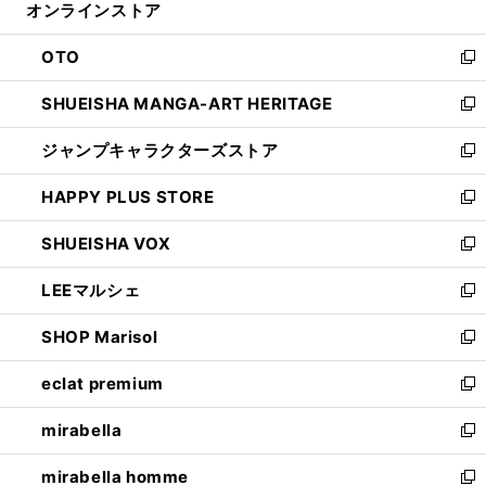
オンラインストア
く
ド
ィ
ウ
ン
OTO
で
ド
新
開
ウ
し
SHUEISHA MANGA-ART HERITAGE
く
で
い
新
開
ウ
し
ジャンプキャラクターズストア
く
ィ
い
新
ン
ウ
し
HAPPY PLUS STORE
ド
ィ
い
新
ウ
ン
ウ
し
SHUEISHA VOX
で
ド
ィ
い
新
開
ウ
ン
ウ
し
LEEマルシェ
く
で
ド
ィ
い
新
開
ウ
ン
ウ
し
SHOP Marisol
く
で
ド
ィ
い
新
開
ウ
ン
ウ
し
eclat premium
く
で
ド
ィ
い
新
開
ウ
ン
ウ
し
mirabella
く
で
ド
ィ
い
新
開
ウ
ン
ウ
し
mirabella homme
く
で
ド
ィ
い
新