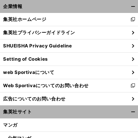
前
企業情報
へ
開
く/
集英社ホームページ
新
閉
し
じ
集英社プライバシーガイドライン
い
る
ウ
SHUEISHA Privacy Guideline
ィ
ン
Setting of Cookies
ド
ウ
web Sportivaについて
で
開
Web Sportivaについてのお問い合わせ
く
新
し
広告についてのお問い合わせ
い
ウ
集英社サイト
ィ
開
ン
く/
マンガ
ド
閉
ウ
じ