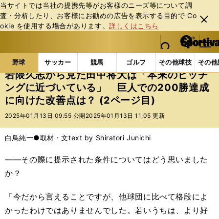
当サイトでは当社の提携先等がお客様のニーズ等について調
査・分析したり、お客様にお勧めの広告を表⽰する⽬的で Co
閉じ
okie を使⽤する場合があります。
詳しくはこちら
る
マイペ
web Sportiva (webスポルティーバ)
検索
メニュ
we
ー
野球の記事一覧
プロ野球
岩隈久志から見た田中将大
b
ジ
野球
サッカー
競馬
ゴルフ
その他球技
その他
ス
岩隈久志から見た田中将大は「本来のピッチ
ポ
ングに近づいている」 巨人での200勝達成
ル
に向けた改善点は？ (2ページ目)
テ
ィ
2025年01月13日 09:55 公開
2025年01月13日 11:05 更新
ー
バ
白鳥純一●取材・文text by Shiratori Junichi
――その際に提示された条件についてはどう思いました
か？
「今だから言えることですが、他球団に比べて格段によ
かったわけではありませんでした。若いうちは、より好