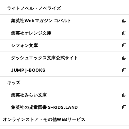
開
ウ
ン
ウ
し
ライトノベル・ノベライズ
く
で
ド
ィ
い
開
ウ
ン
ウ
集英社Webマガジン コバルト
く
で
ド
ィ
新
開
ウ
ン
し
集英社オレンジ文庫
く
で
ド
い
新
開
ウ
ウ
し
シフォン文庫
く
で
ィ
い
新
開
ン
ウ
し
ダッシュエックス文庫公式サイト
く
ド
ィ
い
新
ウ
ン
ウ
し
JUMP j-BOOKS
で
ド
ィ
い
新
開
ウ
ン
ウ
し
キッズ
く
で
ド
ィ
い
開
ウ
ン
ウ
集英社みらい文庫
く
で
ド
ィ
新
開
ウ
ン
し
集英社の児童図書 S-KIDS.LAND
く
で
ド
い
新
開
ウ
ウ
し
オンラインストア・
その他WEBサービス
く
で
ィ
い
開
ン
ウ