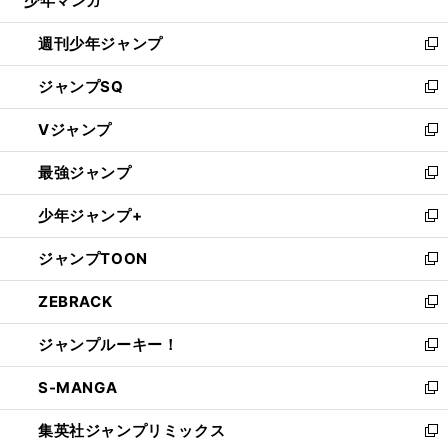
少年マンガ
で
る
開
週刊少年ジャンプ
く
新
し
ジャンプSQ
い
新
ウ
し
Vジャンプ
ィ
い
新
ン
ウ
し
最強ジャンプ
ド
ィ
い
新
ウ
ン
ウ
し
少年ジャンプ+
で
ド
ィ
い
新
開
ウ
ン
ウ
し
ジャンプTOON
く
で
ド
ィ
い
新
開
ウ
ン
ウ
し
ZEBRACK
く
で
ド
ィ
い
新
開
ウ
ン
ウ
し
ジャンプルーキー！
く
で
ド
ィ
い
新
開
ウ
ン
ウ
し
S-MANGA
く
で
ド
ィ
い
新
開
ウ
ン
ウ
し
集英社ジャンプリミックス
く
で
ド
ィ
い
新