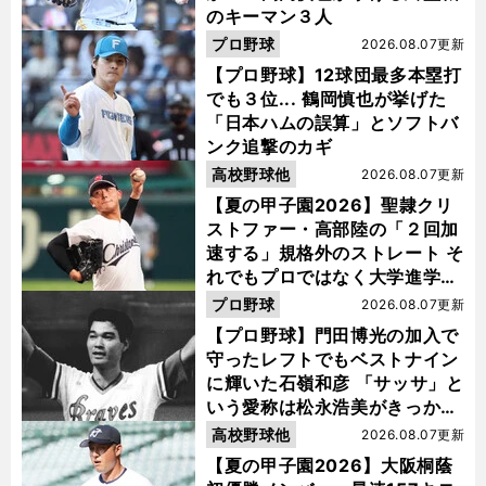
のキーマン３人
プロ野球
2026.08.07更新
【プロ野球】12球団最多本塁打
でも３位... 鶴岡慎也が挙げた
「日本ハムの誤算」とソフトバ
ンク追撃のカギ
高校野球他
2026.08.07更新
【夏の甲子園2026】聖隷クリ
ストファー・高部陸の「２回加
速する」規格外のストレート そ
れでもプロではなく大学進学を
選ぶ理由
プロ野球
2026.08.07更新
【プロ野球】門田博光の加入で
守ったレフトでもベストナイン
に輝いた石嶺和彦 「サッサ」と
いう愛称は松永浩美がきっか
け？
高校野球他
2026.08.07更新
【夏の甲子園2026】大阪桐蔭