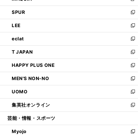
新
ウ
ン
ウ
し
SPUR
で
ド
ィ
い
新
開
ウ
ン
ウ
し
LEE
く
で
ド
ィ
い
新
開
ウ
ン
ウ
し
eclat
く
で
ド
ィ
い
新
開
ウ
ン
ウ
し
T JAPAN
く
で
ド
ィ
い
新
開
ウ
ン
ウ
し
HAPPY PLUS ONE
く
で
ド
ィ
い
新
開
ウ
ン
ウ
し
MEN'S NON-NO
く
で
ド
ィ
い
新
開
ウ
ン
ウ
し
UOMO
く
で
ド
ィ
い
新
開
ウ
ン
ウ
し
集英社オンライン
く
で
ド
ィ
い
新
開
ウ
ン
ウ
し
芸能・情報・スポーツ
く
で
ド
ィ
い
開
ウ
ン
ウ
Myojo
く
で
ド
ィ
新
開