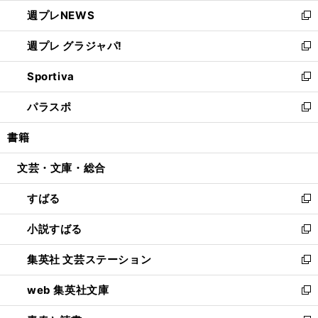
ウ
ン
し
週プレNEWS
く
で
ド
い
新
開
ウ
ウ
し
週プレ グラジャパ!
く
で
ィ
い
新
開
ン
ウ
し
Sportiva
く
ド
ィ
い
新
ウ
ン
ウ
し
パラスポ
で
ド
ィ
い
新
開
ウ
ン
ウ
し
書籍
く
で
ド
ィ
い
開
ウ
ン
ウ
文芸・文庫・総合
く
で
ド
ィ
開
ウ
ン
すばる
く
で
ド
新
開
ウ
し
小説すばる
く
で
い
新
開
ウ
し
集英社 文芸ステーション
く
ィ
い
新
ン
ウ
し
web 集英社文庫
ド
ィ
い
新
ウ
ン
ウ
し