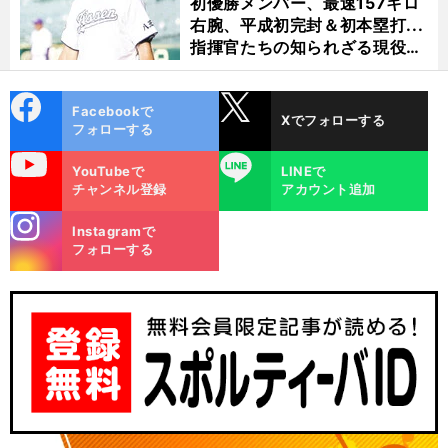
初優勝メンバー、最速157キロ
右腕、平成初完封＆初本塁打...
指揮官たちの知られざる現役時
代
cebo
X
Facebookで
Xでフォローする
ok
フォローする
uTube
LINE
YouTubeで
LINEで
チャンネル登録
アカウント追加
stagra
Instagramで
m
フォローする