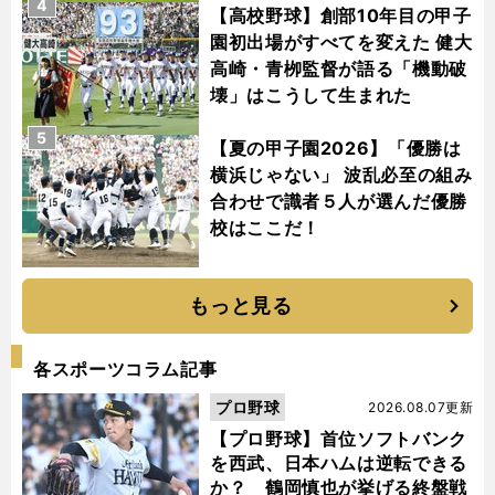
4
【高校野球】創部10年目の甲子
園初出場がすべてを変えた 健大
高崎・青栁監督が語る「機動破
壊」はこうして生まれた
5
【夏の甲子園2026】「優勝は
横浜じゃない」 波乱必至の組み
合わせで識者５人が選んだ優勝
校はここだ！
もっと見る
各スポーツコラム記事
プロ野球
2026.08.07更新
【プロ野球】首位ソフトバンク
を西武、日本ハムは逆転できる
か？ 鶴岡慎也が挙げる終盤戦