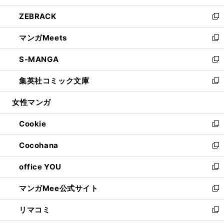
開
ウ
ン
ウ
し
ZEBRACK
く
で
ド
ィ
い
新
開
ウ
ン
ウ
し
マンガMeets
く
で
ド
ィ
い
新
開
ウ
ン
ウ
し
S-MANGA
く
で
ド
ィ
い
新
開
ウ
ン
ウ
し
集英社コミック文庫
く
で
ド
ィ
い
新
開
ウ
ン
ウ
し
女性マンガ
く
で
ド
ィ
い
開
ウ
ン
ウ
Cookie
く
で
ド
ィ
新
開
ウ
ン
し
Cocohana
く
で
ド
い
新
開
ウ
ウ
し
office YOU
く
で
ィ
い
新
開
ン
ウ
し
マンガMee公式サイト
く
ド
ィ
い
新
ウ
ン
ウ
し
リマコミ
で
ド
ィ
い
新
開
ウ
ン
ウ
し