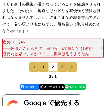
よりも身体の回復が遅くなっていることを痛感させられ
ました。そのため、地道なリハビリを我慢強く続けなけ
ればなりませんでしたが、さまざまな経験を重ねてきた
ので、若い頃よりも焦らずに、落ち着いて取り組めたか
なと思います」
次のページへ
――岩隈さんから見て、田中投手の"復活"には何が
必要だと思いますか？「ここ数年は思うような結果
が出せずに、不本意なシーズンを過ごしていたかも
しれません。その要因のひとつは、ボールのキレが
次
1
2
3
のページへ
のページへ
落ちたことに
前
2 / 3
いいね
Xでポストする
LINEで送る
line
faceboo
x
k