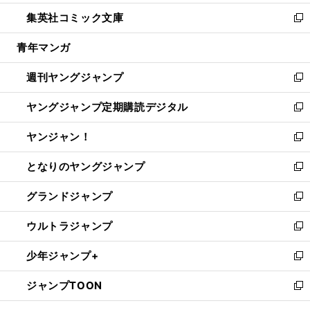
開
ウ
ン
ウ
し
集英社コミック文庫
く
で
ド
ィ
い
新
開
ウ
ン
ウ
し
青年マンガ
く
で
ド
ィ
い
開
ウ
ン
ウ
週刊ヤングジャンプ
く
で
ド
ィ
新
開
ウ
ン
し
ヤングジャンプ定期購読デジタル
く
で
ド
い
新
開
ウ
ウ
し
ヤンジャン！
く
で
ィ
い
新
開
ン
ウ
し
となりのヤングジャンプ
く
ド
ィ
い
新
ウ
ン
ウ
し
グランドジャンプ
で
ド
ィ
い
新
開
ウ
ン
ウ
し
ウルトラジャンプ
く
で
ド
ィ
い
新
開
ウ
ン
ウ
し
少年ジャンプ+
く
で
ド
ィ
い
新
開
ウ
ン
ウ
し
ジャンプTOON
く
で
ド
ィ
い
新
開
ウ
ン
ウ
し