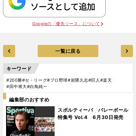
Googleの「優先ソース」について
一覧に戻る
キーワード
#200勝
#セ・リーグ
#プロ野球
#岩隈久志
#巨人
#楽天
#田中将大
#白鳥純一
編集部のおすすめ
スポルティーバ バレーボール
特集号 Vol.4 6月30日発売