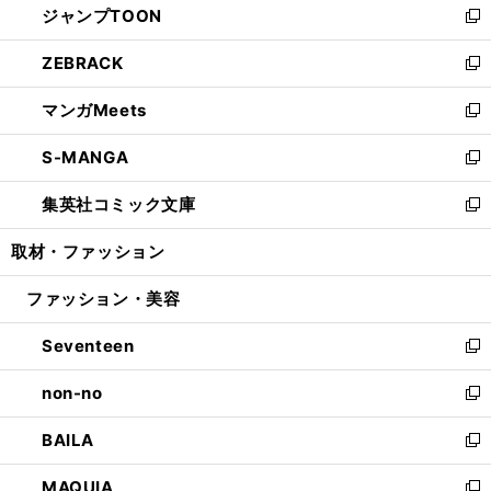
ジャンプTOON
く
で
ド
ィ
い
新
開
ウ
ン
ウ
し
ZEBRACK
く
で
ド
ィ
い
新
開
ウ
ン
ウ
し
マンガMeets
く
で
ド
ィ
い
新
開
ウ
ン
ウ
し
S-MANGA
く
で
ド
ィ
い
新
開
ウ
ン
ウ
し
集英社コミック文庫
く
で
ド
ィ
い
新
開
ウ
ン
ウ
し
取材・ファッション
く
で
ド
ィ
い
開
ウ
ン
ウ
ファッション・美容
く
で
ド
ィ
開
ウ
ン
Seventeen
く
で
ド
新
開
ウ
し
non-no
く
で
い
新
開
ウ
し
BAILA
く
ィ
い
新
ン
ウ
し
MAQUIA
ド
ィ
い