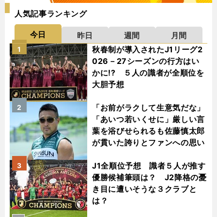
人気記事ランキング
今日
昨日
週間
月間
秋春制が導入されたJ1リーグ2
1
026－27シーズンの行方はい
かに!? ５人の識者が全順位を
大胆予想
「お前がラクして生意気だな」
2
「あいつ若いくせに」厳しい言
葉を浴びせられるも佐藤慎太郎
が貫いた誇りとファンへの思い
J1全順位予想 識者５人が推す
3
優勝候補筆頭は？ J2降格の憂
き目に遭いそうな３クラブと
は？