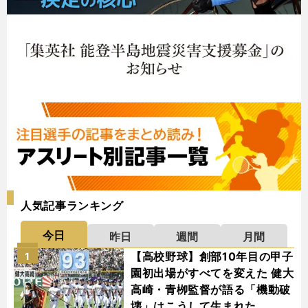
人気記事ランキング
今日
昨日
週間
月間
【高校野球】創部10年目の甲子
1
園初出場がすべてを変えた 健大
高崎・青栁監督が語る「機動破
壊」はこうして生まれた