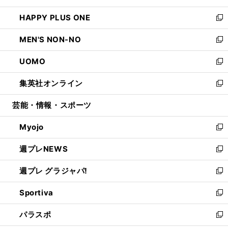
開
ウ
ン
ウ
し
HAPPY PLUS ONE
く
で
ド
ィ
い
新
開
ウ
ン
ウ
し
MEN'S NON-NO
く
で
ド
ィ
い
新
開
ウ
ン
ウ
し
UOMO
く
で
ド
ィ
い
新
開
ウ
ン
ウ
し
集英社オンライン
く
で
ド
ィ
い
新
開
ウ
ン
ウ
し
芸能・情報・スポーツ
く
で
ド
ィ
い
開
ウ
ン
ウ
Myojo
く
で
ド
ィ
新
開
ウ
ン
し
週プレNEWS
く
で
ド
い
新
開
ウ
ウ
し
週プレ グラジャパ!
く
で
ィ
い
新
開
ン
ウ
し
Sportiva
く
ド
ィ
い
新
ウ
ン
ウ
し
パラスポ
で
ド
ィ
い
新
開
ウ
ン
ウ
し