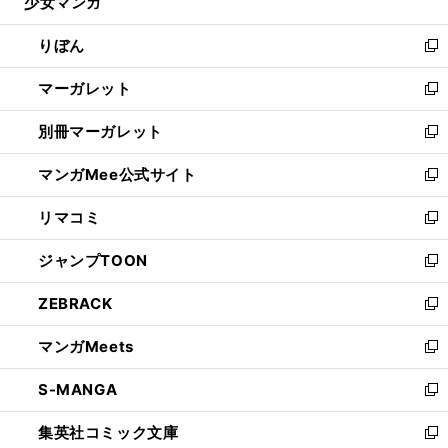
少女マンガ
く
で
ド
ィ
い
開
ウ
ン
ウ
りぼん
く
で
ド
ィ
新
開
ウ
ン
し
マーガレット
く
で
ド
い
新
開
ウ
ウ
し
別冊マーガレット
く
で
ィ
い
新
開
ン
ウ
し
マンガMee公式サイト
く
ド
ィ
い
新
ウ
ン
ウ
し
リマコミ
で
ド
ィ
い
新
開
ウ
ン
ウ
し
ジャンプTOON
く
で
ド
ィ
い
新
開
ウ
ン
ウ
し
ZEBRACK
く
で
ド
ィ
い
新
開
ウ
ン
ウ
し
マンガMeets
く
で
ド
ィ
い
新
開
ウ
ン
ウ
し
S-MANGA
く
で
ド
ィ
い
新
開
ウ
ン
ウ
し
集英社コミック文庫
く
で
ド
ィ
い
新