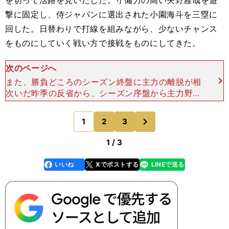
を切って活路を見いだした。守備力の高い矢野雅哉を遊
撃に固定し、侍ジャパンに選出された小園海斗を三塁に
回した。日替わりで打線を組みながら、少ないチャンス
をものにしていく戦い方で接戦をものにしてきた。
次のページへ
また、勝負どころのシーズン終盤に主力の離脱が相
次いだ昨季の反省から、シーズン序盤から主力野手
には休みを与えてきた。 投手は先発4本柱であっ
ても、前半戦から中7日以上の間隔を空けるなど配
次
1
2
3
のページへ
慮してきた。８
1 / 3
いいね
Xでポストする
LINEで送る
line
faceboo
x
k