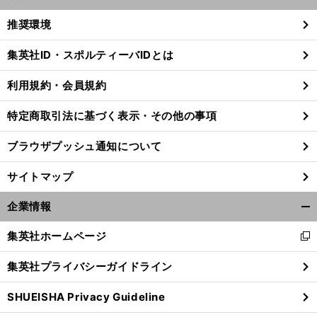
開
く/
推奨環境
閉
じ
集英社ID・スポルティーバIDとは
る
利用規約・会員規約
特定商取引法に基づく表示・その他の事項
ブラウザプッシュ通知について
サイトマップ
企業情報
開
く/
集英社ホームページ
新
閉
し
じ
集英社プライバシーガイドライン
い
る
ウ
SHUEISHA Privacy Guideline
ィ
ン