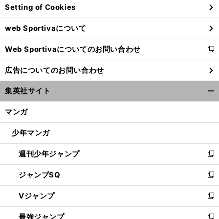
Setting of Cookies
ド
ウ
web Sportivaについて
で
開
Web Sportivaについてのお問い合わせ
く
新
し
広告についてのお問い合わせ
い
ウ
集英社サイト
ィ
開
ン
く/
マンガ
ド
閉
ウ
じ
少年マンガ
で
る
開
週刊少年ジャンプ
く
新
し
ジャンプSQ
い
新
ウ
し
Vジャンプ
ィ
い
新
ン
ウ
し
最強ジャンプ
ド
ィ
い
新