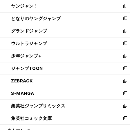
ウ
し
ヤンジャン！
く
で
ィ
い
新
開
ン
ウ
し
となりのヤングジャンプ
く
ド
ィ
い
新
ウ
ン
ウ
し
グランドジャンプ
で
ド
ィ
い
新
開
ウ
ン
ウ
し
ウルトラジャンプ
く
で
ド
ィ
い
新
開
ウ
ン
ウ
し
少年ジャンプ+
く
で
ド
ィ
い
新
開
ウ
ン
ウ
し
ジャンプTOON
く
で
ド
ィ
い
新
開
ウ
ン
ウ
し
ZEBRACK
く
で
ド
ィ
い
新
開
ウ
ン
ウ
し
S-MANGA
く
で
ド
ィ
い
新
開
ウ
ン
ウ
し
集英社ジャンプリミックス
く
で
ド
ィ
い
新
開
ウ
ン
ウ
し
集英社コミック文庫
く
で
ド
ィ
い
新
開
ウ
ン
ウ
し