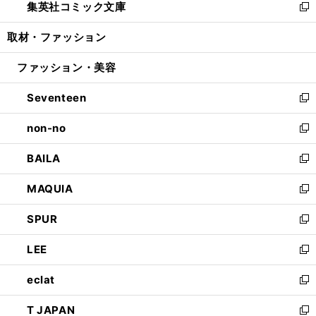
集英社コミック文庫
く
で
ド
ィ
い
新
開
ウ
ン
ウ
し
取材・ファッション
く
で
ド
ィ
い
開
ウ
ン
ウ
ファッション・美容
く
で
ド
ィ
開
ウ
ン
Seventeen
く
で
ド
新
開
ウ
し
non-no
く
で
い
新
開
ウ
し
BAILA
く
ィ
い
新
ン
ウ
し
MAQUIA
ド
ィ
い
新
ウ
ン
ウ
し
SPUR
で
ド
ィ
い
新
開
ウ
ン
ウ
し
LEE
く
で
ド
ィ
い
新
開
ウ
ン
ウ
し
eclat
く
で
ド
ィ
い
新
開
ウ
ン
ウ
し
T JAPAN
く
で
ド
ィ
い
新