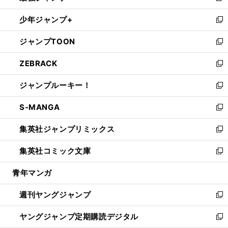
ウ
ン
ウ
し
少年ジャンプ+
で
ド
ィ
い
新
開
ウ
ン
ウ
し
ジャンプTOON
く
で
ド
ィ
い
新
開
ウ
ン
ウ
し
ZEBRACK
く
で
ド
ィ
い
新
開
ウ
ン
ウ
し
ジャンプルーキー！
く
で
ド
ィ
い
新
開
ウ
ン
ウ
し
S-MANGA
く
で
ド
ィ
い
新
開
ウ
ン
ウ
し
集英社ジャンプリミックス
く
で
ド
ィ
い
新
開
ウ
ン
ウ
し
集英社コミック文庫
く
で
ド
ィ
い
新
開
ウ
ン
ウ
し
青年マンガ
く
で
ド
ィ
い
開
ウ
ン
ウ
週刊ヤングジャンプ
く
で
ド
ィ
新
開
ウ
ン
し
ヤングジャンプ定期購読デジタル
く
で
ド
い
新
開
ウ