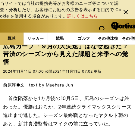
当サイトでは当社の提携先等がお客様のニーズ等について調
査・分析したり、お客様にお勧めの広告を表⽰する⽬的で Co
閉じ
okie を使⽤する場合があります。
詳しくはこちら
る
マイペ
web Sportiva (webスポルティーバ)
検索
メニュ
we
ー
野球の記事一覧
プロ野球
広島カープ「９月の大失速
b
ジ
野球
サッカー
競馬
ゴルフ
その他球技
その他
ス
広島カープ「９月の大失速」はなぜ起きた？
ポ
苦渋のシーズンから見えた課題と来季への覚
ル
悟
テ
ィ
2024年11月11日 07:00 公開
2024年11月11日 07:02 更新
ー
バ
前原淳●文 text by Maehara Jun
首位陥落から1カ月後の10月5日、広島のシーズンは終
わった。優勝はおろか、2年連続クライマックスシリーズ
進出まで逃した。シーズン最終戦となったヤクルト戦の
あと、新井貴浩監督はマイクの前に立っていた。