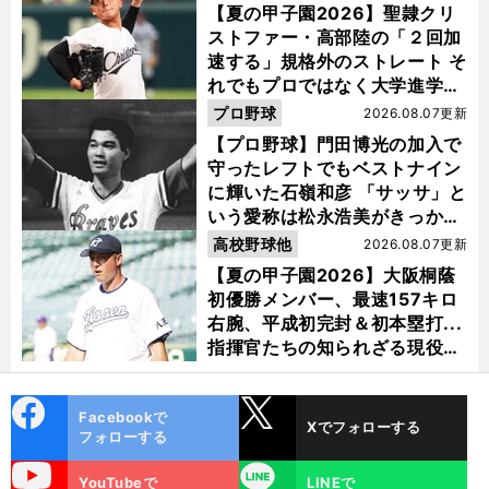
【夏の甲子園2026】聖隷クリ
ストファー・高部陸の「２回加
速する」規格外のストレート そ
れでもプロではなく大学進学を
選ぶ理由
プロ野球
2026.08.07更新
【プロ野球】門田博光の加入で
守ったレフトでもベストナイン
に輝いた石嶺和彦 「サッサ」と
いう愛称は松永浩美がきっか
け？
高校野球他
2026.08.07更新
【夏の甲子園2026】大阪桐蔭
初優勝メンバー、最速157キロ
右腕、平成初完封＆初本塁打...
指揮官たちの知られざる現役時
代
cebo
X
Facebookで
Xでフォローする
ok
フォローする
uTube
LINE
YouTubeで
LINEで