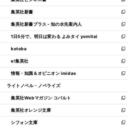
い
新
開
ウ
ウ
し
集英社新書
く
で
ィ
い
新
開
ン
ウ
し
集英社新書プラス - 知の水先案内人
く
ド
ィ
い
新
ウ
ン
ウ
し
1日5分で、明日は変わる よみタイ yomitai
で
ド
ィ
い
新
開
ウ
ン
ウ
し
kotoba
く
で
ド
ィ
い
新
開
ウ
ン
ウ
し
e!集英社
く
で
ド
ィ
い
新
開
ウ
ン
ウ
し
情報・知識＆オピニオン imidas
く
で
ド
ィ
い
新
開
ウ
ン
ウ
し
ライトノベル・ノベライズ
く
で
ド
ィ
い
開
ウ
ン
ウ
集英社Webマガジン コバルト
く
で
ド
ィ
新
開
ウ
ン
し
集英社オレンジ文庫
く
で
ド
い
新
開
ウ
ウ
し
シフォン文庫
く
で
ィ
い
新