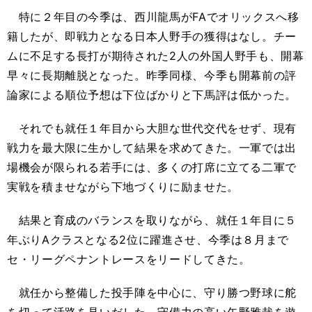
特に２年目の今季は、西川龍馬がFAでオリックスへ移
籍したが、即戦力となる日本人野手の獲得はなし。チー
ムに不足する長打が期待された2人の外国人野手も、開幕
早々に長期離脱となった。昨季同様、今季も開幕前の評
論家による順位予想は下位ばかりと下馬評は低かった。
それでも就任１年目から大胆な世代交代をせず、現有
戦力を最大限に生かして結果を求めてきた。一軍では出
場機会が限られる若手には、多くの打席に立てる二軍で
実戦を積ませながら下地づくりに励ませた。
結果と育成のバランスを取りながら、就任１年目に５
年ぶりAクラスとなる2位に躍進させ、今季は８月まで
セ・リーグペナントレースをリードしてきた。
就任から整備した投手陣を中心に、守り勝つ野球に舵