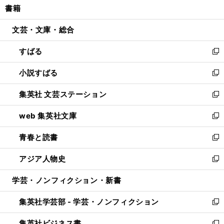
書籍
く
で
ド
ィ
い
開
ウ
ン
ウ
文芸・文庫・総合
く
で
ド
ィ
開
ウ
ン
すばる
く
で
ド
新
開
ウ
し
小説すばる
く
で
い
新
開
ウ
し
集英社 文芸ステーション
く
ィ
い
新
ン
ウ
し
web 集英社文庫
ド
ィ
い
新
ウ
ン
ウ
し
青春と読書
で
ド
ィ
い
新
開
ウ
ン
ウ
し
アジア人物史
く
で
ド
ィ
い
新
開
ウ
ン
ウ
し
学芸・ノンフィクション・新書
く
で
ド
ィ
い
開
ウ
ン
ウ
集英社学芸部 - 学芸・ノンフィクション
く
で
ド
ィ
新
開
ウ
ン
し
集英社ビジネス書
く
で
ド