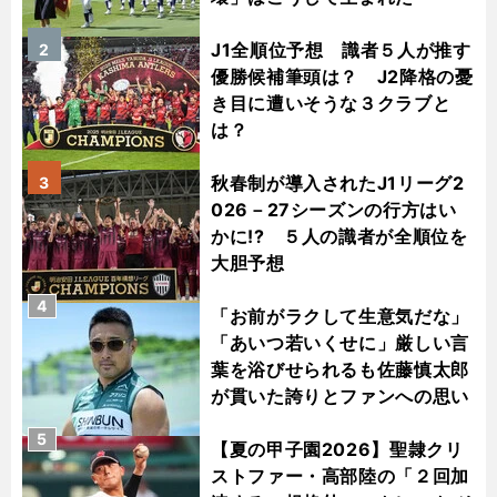
J1全順位予想 識者５人が推す
2
優勝候補筆頭は？ J2降格の憂
き目に遭いそうな３クラブと
は？
秋春制が導入されたJ1リーグ2
3
026－27シーズンの行方はい
かに!? ５人の識者が全順位を
大胆予想
4
「お前がラクして生意気だな」
「あいつ若いくせに」厳しい言
葉を浴びせられるも佐藤慎太郎
が貫いた誇りとファンへの思い
5
【夏の甲子園2026】聖隷クリ
ストファー・高部陸の「２回加