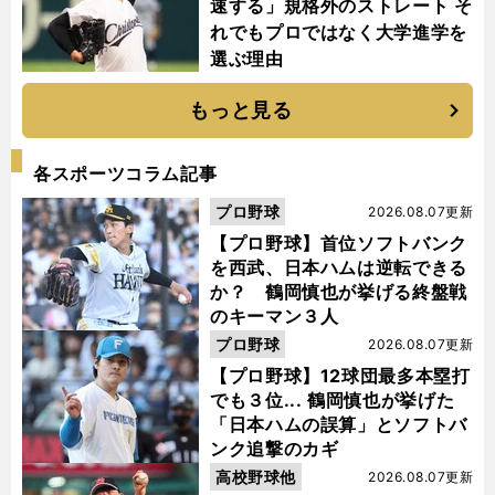
速する」規格外のストレート そ
れでもプロではなく大学進学を
選ぶ理由
もっと見る
各スポーツコラム記事
プロ野球
2026.08.07更新
【プロ野球】首位ソフトバンク
を西武、日本ハムは逆転できる
か？ 鶴岡慎也が挙げる終盤戦
のキーマン３人
プロ野球
2026.08.07更新
【プロ野球】12球団最多本塁打
でも３位... 鶴岡慎也が挙げた
「日本ハムの誤算」とソフトバ
ンク追撃のカギ
高校野球他
2026.08.07更新