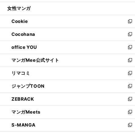
開
ウ
ン
ウ
し
女性マンガ
く
で
ド
ィ
い
開
ウ
ン
ウ
Cookie
く
で
ド
ィ
新
開
ウ
ン
し
Cocohana
く
で
ド
い
新
開
ウ
ウ
し
office YOU
く
で
ィ
い
新
開
ン
ウ
し
マンガMee公式サイト
く
ド
ィ
い
新
ウ
ン
ウ
し
リマコミ
で
ド
ィ
い
新
開
ウ
ン
ウ
し
ジャンプTOON
く
で
ド
ィ
い
新
開
ウ
ン
ウ
し
ZEBRACK
く
で
ド
ィ
い
新
開
ウ
ン
ウ
し
マンガMeets
く
で
ド
ィ
い
新
開
ウ
ン
ウ
し
S-MANGA
く
で
ド
ィ
い
新
開
ウ
ン
ウ
し