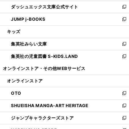
開
ン
ウ
し
ダッシュエックス文庫公式サイト
く
ド
ィ
い
新
ウ
ン
ウ
し
JUMP j-BOOKS
で
ド
ィ
い
新
開
ウ
ン
ウ
し
キッズ
く
で
ド
ィ
い
開
ウ
ン
ウ
集英社みらい文庫
く
で
ド
ィ
新
開
ウ
ン
し
集英社の児童図書 S-KIDS.LAND
く
で
ド
い
新
開
ウ
ウ
し
オンラインストア・
その他WEBサービス
く
で
ィ
い
開
ン
ウ
オンラインストア
く
ド
ィ
ウ
ン
OTO
で
ド
新
開
ウ
し
SHUEISHA MANGA-ART HERITAGE
く
で
い
新
開
ウ
し
ジャンプキャラクターズストア
く
ィ
い
新
ン
ウ
し