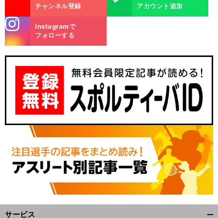
チャンネル登録
アカウント追加
stagra
Instagramで
m
フォローする
今
」
前
へ
サービス