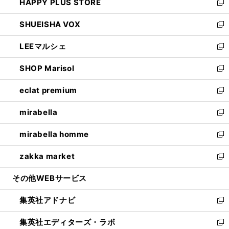
HAPPY PLUS STORE
ド
ィ
い
新
ウ
ン
ウ
し
SHUEISHA VOX
で
ド
ィ
い
新
開
ウ
ン
ウ
し
LEEマルシェ
く
で
ド
ィ
い
新
開
ウ
ン
ウ
し
SHOP Marisol
く
で
ド
ィ
い
新
開
ウ
ン
ウ
し
eclat premium
く
で
ド
ィ
い
新
開
ウ
ン
ウ
し
mirabella
く
で
ド
ィ
い
新
開
ウ
ン
ウ
し
mirabella homme
く
で
ド
ィ
い
新
開
ウ
ン
ウ
し
zakka market
く
で
ド
ィ
い
新
開
ウ
ン
ウ
し
その他WEBサービス
く
で
ド
ィ
い
開
ウ
ン
ウ
集英社アドナビ
く
で
ド
ィ
新
開
ウ
ン
し
集英社エディターズ・ラボ
く
で
ド
い
新