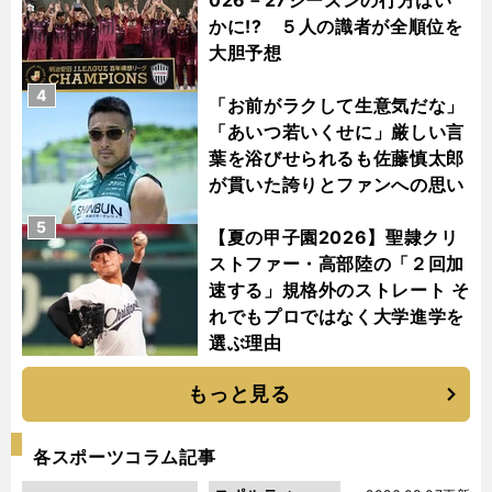
かに!? ５人の識者が全順位を
大胆予想
4
「お前がラクして生意気だな」
「あいつ若いくせに」厳しい言
葉を浴びせられるも佐藤慎太郎
が貫いた誇りとファンへの思い
5
【夏の甲子園2026】聖隷クリ
ストファー・高部陸の「２回加
速する」規格外のストレート そ
れでもプロではなく大学進学を
選ぶ理由
もっと見る
各スポーツコラム記事