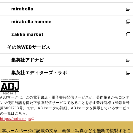
開
ウ
ン
ウ
し
mirabella
く
で
ド
ィ
い
新
開
ウ
ン
ウ
し
mirabella homme
く
で
ド
ィ
い
新
開
ウ
ン
ウ
し
zakka market
く
で
ド
ィ
い
新
開
ウ
ン
ウ
し
その他WEBサービス
く
で
ド
ィ
い
開
ウ
ン
ウ
集英社アドナビ
く
で
ド
ィ
新
開
ウ
ン
し
集英社エディターズ・ラボ
く
で
ド
い
新
開
ウ
ウ
し
く
で
ィ
い
開
ン
ウ
ABJマークは、この電子書店・電子書籍配信サービスが、著作権者からコンテ
く
ド
ィ
ンツ使用許諾を得た正規版配信サービスであることを示す登録商標（登録番号
ウ
ン
第6091713号）です。ABJマークの詳細、ABJマークを掲示しているサービス
で
ド
の一覧はこちら。
開
ウ
https://aebs.or.jp/
新
く
で
し
い
開
本ホームページに記載の文章・画像・写真などを無断で複製するこ