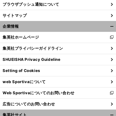
ブラウザプッシュ通知について
サイトマップ
企業情報
開
く/
集英社ホームページ
新
閉
し
じ
集英社プライバシーガイドライン
い
る
ウ
SHUEISHA Privacy Guideline
ィ
ン
Setting of Cookies
ド
ウ
web Sportivaについて
で
開
Web Sportivaについてのお問い合わせ
く
新
し
広告についてのお問い合わせ
い
ウ
集英社サイト
ィ