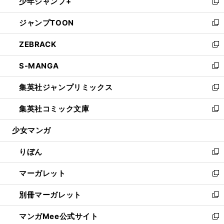
少年ジャンプ+
く
で
ド
ィ
い
新
開
ウ
ン
ウ
し
ジャンプTOON
く
で
ド
ィ
い
新
開
ウ
ン
ウ
し
ZEBRACK
く
で
ド
ィ
い
新
開
ウ
ン
ウ
し
S-MANGA
く
で
ド
ィ
い
新
開
ウ
ン
ウ
し
集英社ジャンプリミックス
く
で
ド
ィ
い
新
開
ウ
ン
ウ
し
集英社コミック文庫
く
で
ド
ィ
い
新
開
ウ
ン
ウ
し
少女マンガ
く
で
ド
ィ
い
開
ウ
ン
ウ
りぼん
く
で
ド
ィ
新
開
ウ
ン
し
マーガレット
く
で
ド
い
新
開
ウ
ウ
し
別冊マーガレット
く
で
ィ
い
新
開
ン
ウ
し
マンガMee公式サイト
く
ド
ィ
い
新