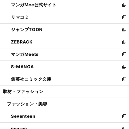
マンガMee公式サイト
く
ド
ィ
い
新
ウ
ン
ウ
し
リマコミ
で
ド
ィ
い
新
開
ウ
ン
ウ
し
ジャンプTOON
く
で
ド
ィ
い
新
開
ウ
ン
ウ
し
ZEBRACK
く
で
ド
ィ
い
新
開
ウ
ン
ウ
し
マンガMeets
く
で
ド
ィ
い
新
開
ウ
ン
ウ
し
S-MANGA
く
で
ド
ィ
い
新
開
ウ
ン
ウ
し
集英社コミック文庫
く
で
ド
ィ
い
新
開
ウ
ン
ウ
し
取材・ファッション
く
で
ド
ィ
い
開
ウ
ン
ウ
ファッション・美容
く
で
ド
ィ
開
ウ
ン
Seventeen
く
で
ド
新
開
ウ
し
non-no
く
で