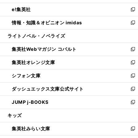
開
ウ
ン
ウ
し
e!集英社
く
で
ド
ィ
い
新
開
ウ
ン
ウ
し
情報・知識＆オピニオン imidas
く
で
ド
ィ
い
新
開
ウ
ン
ウ
し
ライトノベル・ノベライズ
く
で
ド
ィ
い
開
ウ
ン
ウ
集英社Webマガジン コバルト
く
で
ド
ィ
新
開
ウ
ン
し
集英社オレンジ文庫
く
で
ド
い
新
開
ウ
ウ
し
シフォン文庫
く
で
ィ
い
新
開
ン
ウ
し
ダッシュエックス文庫公式サイト
く
ド
ィ
い
新
ウ
ン
ウ
し
JUMP j-BOOKS
で
ド
ィ
い
新
開
ウ
ン
ウ
し
キッズ
く
で
ド
ィ
い
開
ウ
ン
ウ
集英社みらい文庫
く
で
ド
ィ
新
開
ウ
ン
し