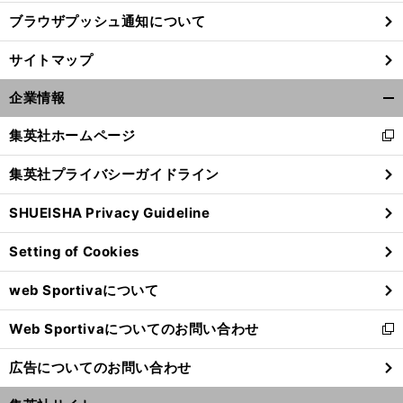
ブラウザプッシュ通知について
前
へ
サイトマップ
企業情報
開
く/
集英社ホームページ
新
閉
し
じ
集英社プライバシーガイドライン
い
る
ウ
SHUEISHA Privacy Guideline
ィ
ン
Setting of Cookies
ド
ウ
web Sportivaについて
で
開
Web Sportivaについてのお問い合わせ
く
新
し
広告についてのお問い合わせ
い
ウ