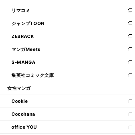
ウ
ン
ウ
し
リマコミ
で
ド
ィ
い
新
開
ウ
ン
ウ
し
ジャンプTOON
く
で
ド
ィ
い
新
開
ウ
ン
ウ
し
ZEBRACK
く
で
ド
ィ
い
新
開
ウ
ン
ウ
し
マンガMeets
く
で
ド
ィ
い
新
開
ウ
ン
ウ
し
S-MANGA
く
で
ド
ィ
い
新
開
ウ
ン
ウ
し
集英社コミック文庫
く
で
ド
ィ
い
新
開
ウ
ン
ウ
し
女性マンガ
く
で
ド
ィ
い
開
ウ
ン
ウ
Cookie
く
で
ド
ィ
新
開
ウ
ン
し
Cocohana
く
で
ド
い
新
開
ウ
ウ
し
office YOU
く
で
ィ
い
新
開
ン
ウ
し