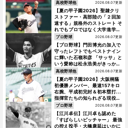
高校野球他
2026.08.07更新
【夏の甲子園2026】聖隷クリ
ストファー・高部陸の「２回加
速する」規格外のストレート そ
れでもプロではなく大学進学を
選ぶ理由
プロ野球
2026.08.07更新
【プロ野球】門田博光の加入で
守ったレフトでもベストナイン
に輝いた石嶺和彦 「サッサ」と
いう愛称は松永浩美がきっか
け？
高校野球他
2026.08.07更新
【夏の甲子園2026】大阪桐蔭
初優勝メンバー、最速157キロ
右腕、平成初完封＆初本塁打...
指揮官たちの知られざる現役時
代
プロ野球
2026.08.07更新
【江川卓伝】江川卓も認めた
「すばらしいピッチャー」 最強
の控え投手・大橋康延はいかに