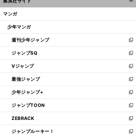
集英社サイト
ィ
開
ン
く/
マンガ
ド
閉
ウ
じ
少年マンガ
で
る
開
週刊少年ジャンプ
く
新
し
ジャンプSQ
い
新
ウ
し
Vジャンプ
ィ
い
新
ン
ウ
し
最強ジャンプ
ド
ィ
い
新
ウ
ン
ウ
し
少年ジャンプ+
で
ド
ィ
い
新
開
ウ
ン
ウ
し
ジャンプTOON
く
で
ド
ィ
い
新
開
ウ
ン
ウ
し
ZEBRACK
く
で
ド
ィ
い
新
開
ウ
ン
ウ
し
ジャンプルーキー！
く
で
ド
ィ
い
新