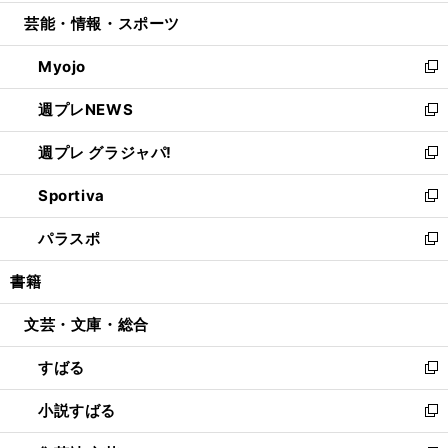
開
ウ
ン
ウ
し
芸能・情報・スポーツ
く
で
ド
ィ
い
開
ウ
ン
ウ
Myojo
く
で
ド
ィ
新
開
ウ
ン
し
週プレNEWS
く
で
ド
い
新
開
ウ
ウ
し
週プレ グラジャパ!
く
で
ィ
い
新
開
ン
ウ
し
Sportiva
く
ド
ィ
い
新
ウ
ン
ウ
し
パラスポ
で
ド
ィ
い
新
開
ウ
ン
ウ
し
書籍
く
で
ド
ィ
い
開
ウ
ン
ウ
文芸・文庫・総合
く
で
ド
ィ
開
ウ
ン
すばる
く
で
ド
新
開
ウ
し
小説すばる
く
で
い
新
開
ウ
し