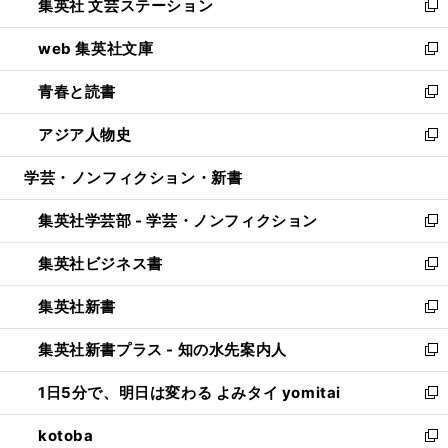
集英社 文芸ステーション
く
ィ
い
新
ン
ウ
し
web 集英社文庫
ド
ィ
い
新
ウ
ン
ウ
し
青春と読書
で
ド
ィ
い
新
開
ウ
ン
ウ
し
アジア人物史
く
で
ド
ィ
い
新
開
ウ
ン
ウ
し
学芸・ノンフィクション・新書
く
で
ド
ィ
い
開
ウ
ン
ウ
集英社学芸部 - 学芸・ノンフィクション
く
で
ド
ィ
新
開
ウ
ン
し
集英社ビジネス書
く
で
ド
い
新
開
ウ
ウ
し
集英社新書
く
で
ィ
い
新
開
ン
ウ
し
集英社新書プラス - 知の水先案内人
く
ド
ィ
い
新
ウ
ン
ウ
し
1日5分で、明日は変わる よみタイ yomitai
で
ド
ィ
い
新
開
ウ
ン
ウ
し
kotoba
く
で
ド
ィ
い
新