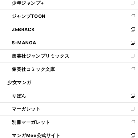
少年ジャンプ+
く
で
ド
ィ
い
新
開
ウ
ン
ウ
し
ジャンプTOON
く
で
ド
ィ
い
新
開
ウ
ン
ウ
し
ZEBRACK
く
で
ド
ィ
い
新
開
ウ
ン
ウ
し
S-MANGA
く
で
ド
ィ
い
新
開
ウ
ン
ウ
し
集英社ジャンプリミックス
く
で
ド
ィ
い
新
開
ウ
ン
ウ
し
集英社コミック文庫
く
で
ド
ィ
い
新
開
ウ
ン
ウ
し
少女マンガ
く
で
ド
ィ
い
開
ウ
ン
ウ
りぼん
く
で
ド
ィ
新
開
ウ
ン
し
マーガレット
く
で
ド
い
新
開
ウ
ウ
し
別冊マーガレット
く
で
ィ
い
新
開
ン
ウ
し
マンガMee公式サイト
く
ド
ィ
い
新