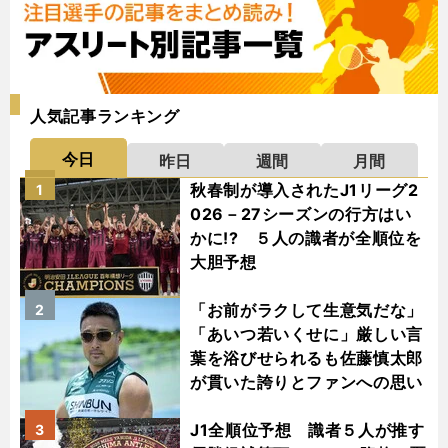
人気記事ランキング
今日
昨日
週間
月間
秋春制が導入されたJ1リーグ2
1
026－27シーズンの行方はい
かに!? ５人の識者が全順位を
大胆予想
「お前がラクして生意気だな」
2
「あいつ若いくせに」厳しい言
葉を浴びせられるも佐藤慎太郎
が貫いた誇りとファンへの思い
J1全順位予想 識者５人が推す
3