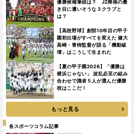
優勝候補筆頭は？ J2降格の憂
き目に遭いそうな３クラブと
は？
4
【高校野球】創部10年目の甲子
園初出場がすべてを変えた 健大
高崎・青栁監督が語る「機動破
壊」はこうして生まれた
5
【夏の甲子園2026】「優勝は
横浜じゃない」 波乱必至の組み
合わせで識者５人が選んだ優勝
校はここだ！
もっと見る
各スポーツコラム記事