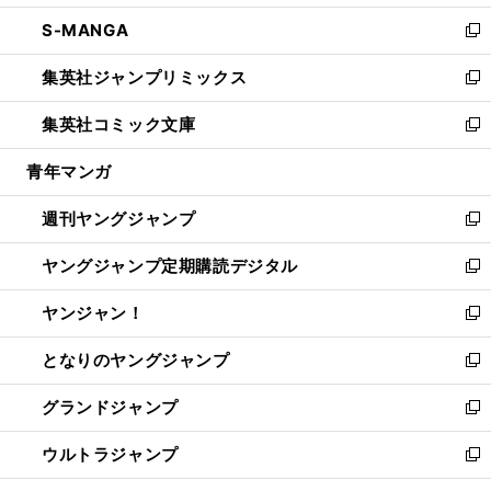
開
ウ
ン
ウ
し
S-MANGA
く
で
ド
ィ
い
新
開
ウ
ン
ウ
し
集英社ジャンプリミックス
く
で
ド
ィ
い
新
開
ウ
ン
ウ
し
集英社コミック文庫
く
で
ド
ィ
い
新
開
ウ
ン
ウ
し
青年マンガ
く
で
ド
ィ
い
開
ウ
ン
ウ
週刊ヤングジャンプ
く
で
ド
ィ
新
開
ウ
ン
し
ヤングジャンプ定期購読デジタル
く
で
ド
い
新
開
ウ
ウ
し
ヤンジャン！
く
で
ィ
い
新
開
ン
ウ
し
となりのヤングジャンプ
く
ド
ィ
い
新
ウ
ン
ウ
し
グランドジャンプ
で
ド
ィ
い
新
開
ウ
ン
ウ
し
ウルトラジャンプ
く
で
ド
ィ
い
新
開
ウ
ン
ウ
し