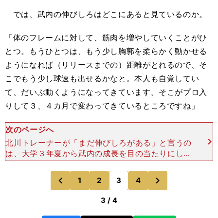
では、武内の伸びしろはどこにあると見ているのか。
「体のフレームに対して、筋肉を増やしていくことがひ
とつ。もうひとつは、もう少し胸郭を柔らかく動かせる
ようになれば（リリースまでの）距離がとれるので、そ
こでもう少し球速も出せるかなと。本人も自覚してい
て、だいぶ動くようになってきています。そこがプロ入
りして３、４カ月で変わってきているところですね」
次のページへ
北川トレーナーが「まだ伸びしろがある」と言うの
は、大学３年夏から武内の成長を目の当たりにして
きたからでもある。「球を速くしたいという武内く
んの希望があり、腹斜筋という脇腹の筋肉を使うこ
次
1
2
3
4
のページへ
のページへ
とと、背中のほ
前
3 / 4