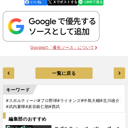
いいね
Xでポストする
LINEで送る
line
faceboo
x
k
Googleの「優先ソース」について
一覧に戻る
キーワード
#スポルティーバ
#プロ野球
#ライオンズ
#中島大輔
#北川雄介
#武内夏暉
#炭谷銀仁朗
#西武
編集部のおすすめ