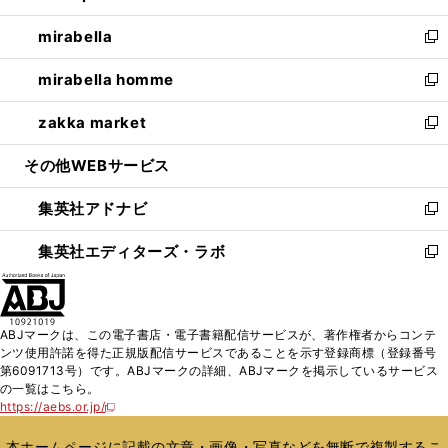
開
ウ
ン
ウ
し
mirabella
く
で
ド
ィ
い
新
開
ウ
ン
ウ
し
mirabella homme
く
で
ド
ィ
い
新
開
ウ
ン
ウ
し
zakka market
く
で
ド
ィ
い
新
開
ウ
ン
ウ
し
その他WEBサービス
く
で
ド
ィ
い
開
ウ
ン
ウ
集英社アドナビ
く
で
ド
ィ
新
開
ウ
ン
し
集英社エディターズ・ラボ
く
で
ド
い
新
開
ウ
ウ
し
く
で
ィ
い
開
ン
ウ
ABJマークは、この電子書店・電子書籍配信サービスが、著作権者からコンテ
く
ド
ィ
ンツ使用許諾を得た正規版配信サービスであることを示す登録商標（登録番号
ウ
ン
第6091713号）です。ABJマークの詳細、ABJマークを掲示しているサービス
で
ド
の一覧はこちら。
開
ウ
https://aebs.or.jp/
新
く
で
し
い
開
本ホームページに記載の文章・画像・写真などを無断で複製するこ