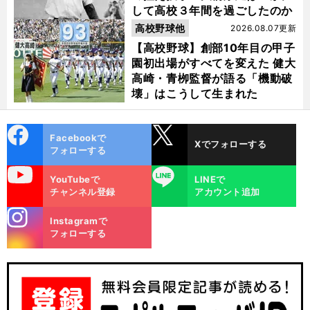
して高校３年間を過ごしたのか
高校野球他
2026.08.07更新
【高校野球】創部10年目の甲子
園初出場がすべてを変えた 健大
高崎・青栁監督が語る「機動破
壊」はこうして生まれた
cebo
X
Facebookで
Xでフォローする
ok
フォローする
uTube
LINE
YouTubeで
LINEで
チャンネル登録
アカウント追加
stagra
Instagramで
m
フォローする