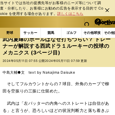
当サイトでは当社の提携先等がお客様のニーズ等について調
査・分析したり、お客様にお勧めの広告を表⽰する⽬的で Co
閉じ
okie を使⽤する場合があります。
詳しくはこちら
る
マイペ
web Sportiva (webスポルティーバ)
検索
メニュ
we
ー
野球の記事一覧
プロ野球
武内夏暉のボールはなぜ打
b
ジ
野球
サッカー
競馬
ゴルフ
その他球技
その他
ス
武内夏暉のボールはなぜ打ちづらい？ トレー
ポ
ナーが解説する西武ドラ１ルーキーの投球の
ル
メカニクス (3ページ目)
テ
ィ
2024年05月11日 07:55 公開
2024年05月11日 07:59 更新
ー
バ
中島大輔●文 text by Nakajima Daisuke
そしてフルカウントからの７球目、外角のカーブで柳
田を空振りの三振に仕留めた。
武内は「左バッターの内角へのストレートは自信があ
る」と言うが、恐ろしいほどの状況判断力と落ち着きぶ