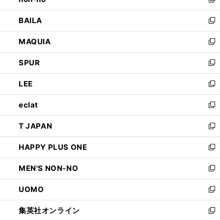
い
新
開
ウ
し
BAILA
く
ィ
い
新
ン
ウ
し
MAQUIA
ド
ィ
い
新
ウ
ン
ウ
し
SPUR
で
ド
ィ
い
新
開
ウ
ン
ウ
し
LEE
く
で
ド
ィ
い
新
開
ウ
ン
ウ
し
eclat
く
で
ド
ィ
い
新
開
ウ
ン
ウ
し
T JAPAN
く
で
ド
ィ
い
新
開
ウ
ン
ウ
し
HAPPY PLUS ONE
く
で
ド
ィ
い
新
開
ウ
ン
ウ
し
MEN'S NON-NO
く
で
ド
ィ
い
新
開
ウ
ン
ウ
し
UOMO
く
で
ド
ィ
い
新
開
ウ
ン
ウ
し
集英社オンライン
く
で
ド
ィ
い
新