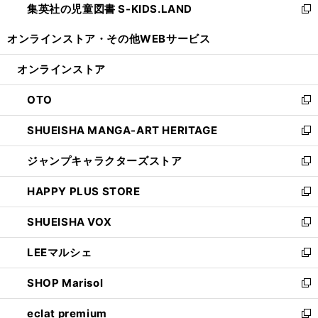
集英社の児童図書 S-KIDS.LAND
く
で
ド
い
新
開
ウ
ウ
し
オンラインストア・
その他WEBサービス
く
で
ィ
い
開
ン
ウ
オンラインストア
く
ド
ィ
ウ
ン
OTO
で
ド
新
開
ウ
し
SHUEISHA MANGA-ART HERITAGE
く
で
い
新
開
ウ
し
ジャンプキャラクターズストア
く
ィ
い
新
ン
ウ
し
HAPPY PLUS STORE
ド
ィ
い
新
ウ
ン
ウ
し
SHUEISHA VOX
で
ド
ィ
い
新
開
ウ
ン
ウ
し
LEEマルシェ
く
で
ド
ィ
い
新
開
ウ
ン
ウ
し
SHOP Marisol
く
で
ド
ィ
い
新
開
ウ
ン
ウ
し
eclat premium
く
で
ド
ィ
い
新