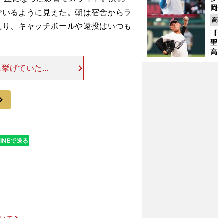
岡
でいるように見えた。朝は宿舎からラ
ハ
高
入り、キャッチボールや遠投はいつも
バ
【
聖
高
る
に挙げていたけ
ト
集中したいとい
く
いい。それが結
次
LINEで送る
ついて