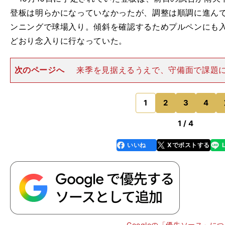
登板は明らかになっていなかったが、調整は順調に進ん
ンニングで球場入り。傾斜を確認するためプルペンにも
どおり念入りに行なっていた。
次のページへ
来季を見据えるうえで、守備面で課題
ん制の練習にも熱心に取り組んでいた。「投げることに
う意味では、それ以外の不安をひとつでも消したほうが
果にも直結していきます
1
2
3
4
のページへ
1 / 4
いいね
Xでポストする
line
faceboo
x
k
Googleの「優先ソース」に