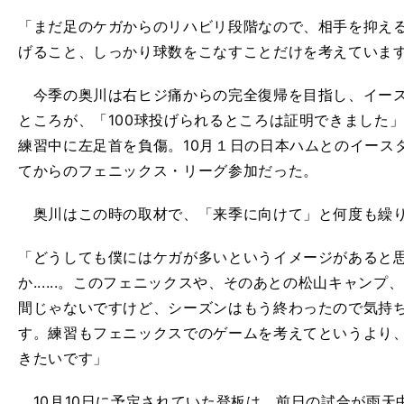
「まだ足のケガからのリハビリ段階なので、相手を抑え
げること、しっかり球数をこなすことだけを考えていま
今季の奥川は右ヒジ痛からの完全復帰を目指し、イース
ところが、「100球投げられるところは証明できました
練習中に左足首を負傷。10月１日の日本ハムとのイース
てからのフェニックス・リーグ参加だった。
奥川はこの時の取材で、「来季に向けて」と何度も繰
「どうしても僕にはケガが多いというイメージがあると
か......。このフェニックスや、そのあとの松山キャン
間じゃないですけど、シーズンはもう終わったので気持
す。練習もフェニックスでのゲームを考えてというより
きたいです」
10月10日に予定されていた登板は、前日の試合が雨天