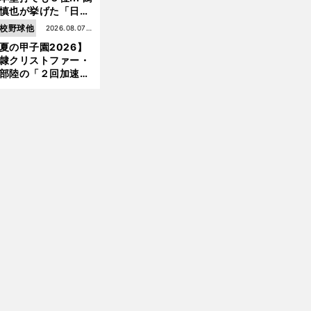
慎也が挙げた「日本
ムの誤算」とソフト
校野球他
2026.08.07更
ンク追撃のカギ
夏の甲子園2026】
新
隷クリストファー・
部陸の「２回加速す
」規格外のストレー
 それでもプロではな
大学進学を選ぶ理由
」
前