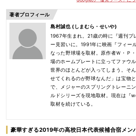
人
大絶賛も「
うがいい
著者プロフィール
島村誠也 (しまむら・せいや)
1967年生まれ。21歳の時に『週刊
ー見習いに。1991年に映画『フィ
なった野球場を取材。原作者Ｗ・Ｐ
場のホームプレートに立ってファウ
世界のほとんどが入ってしまう。そ
せてくれるのが野球なんだ」は宝物と
で、メジャーのスプリングトレーニ
ルドシリーズを現地取材。現在は『web
取材を続けている。
豪華すぎる2019年の高校日本代表候補合宿メン