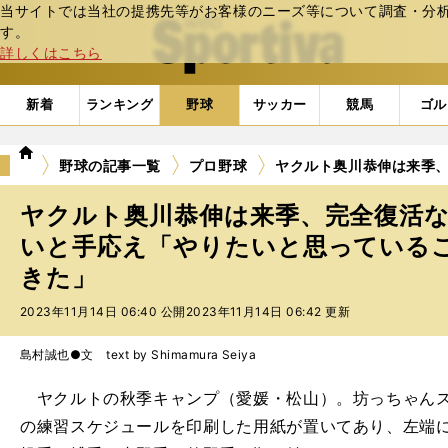
当サイトでは当社の提携先等がお客様のニーズ等について調査・分析し
web Sportiva (webスポルティーバ)
す。
詳しくはこちら
新着
ランキング
野球
サッカー
競馬
ゴル
we
野球の記事一覧
プロ野球
ヤクルト奥川恭伸は来季、
b
ス
ヤクルト奥川恭伸は来季、完全復活な
ポ
ル
いと手応え「やりたいと思っているこ
テ
きた」
ィ
ー
2023年11月14日 06:40 公開
2023年11月14日 06:42 更新
バ
島村誠也●文 text by Shimamura Seiya
ヤクルトの秋季キャンプ（愛媛・松山）。坊っちゃんス
の練習スケジュールを印刷した用紙が置いてあり、左端