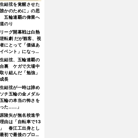
生結弦を覚醒させた
誰かのために」の思
 五輪連覇の偉業へ
道のり
リーグ開幕戦は白熱
逆転劇 だが観客、視
者にとって「価値あ
イベント」になって
たか
生結弦、五輪連覇の
台裏 ケガで欠場中
取り組んだ「勉強」
成長
生結弦が一時は諦め
ソチ五輪の金メダル
五輪の本当の怖さを
った......」
原陵矢が無名校進学
理由は「自転車で13
」 春江工出身とし
最初で最後のプロ野