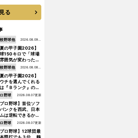
選手となった
見る
事
校野球他
2026.08.09更
夏の甲子園2026】
新
球150キロで「球場
雰囲気が変わった」
9年ぶり白星を呼ん
校野球他
2026.08.08更
大分商・平田玲翔の
夏の甲子園2026】
新
知れぬ才能
ウチを選んでくれる
は『Ｂランク』の選
たち」 八幡商が15
ロ野球
2026.08.07更新
ぶり甲子園をつかん
プロ野球】首位ソフ
"名門復活"の舞台裏
バンクを西武、日本
ムは逆転できるか？
鶴岡慎也が挙げる終
ロ野球
2026.08.07更新
戦のキーマン３人
プロ野球】12球団最
本塁打でも３位... 鶴