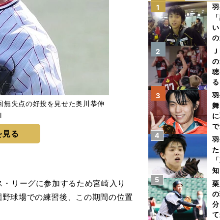
羽
1
「
い
の
Ｊ
2
の
聴
る
い
羽
3
3回無失点の好投を見せた奥川恭伸
舞
l
に
で
を見る
4
羽
た
「
知
5
ス・リーグに参加するため宮崎入り
栗
の
園野球場での練習後、この期間の位置
分
て