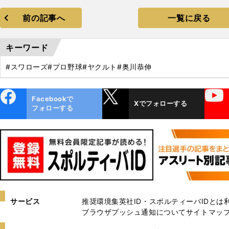
前の記事へ
一覧に戻る
キーワード
#スワローズ
#プロ野球
#ヤクルト
#奥川恭伸
ebo
X
YouTube
Facebookで
Xでフォローする
ok
フォローする
サービス
推奨環境
集英社ID・スポルティーバIDとは
ブラウザプッシュ通知について
サイトマッ