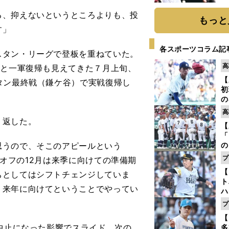
球
る、抑えないというところよりも、投
もっと
す」
各スポーツコラム記
タン・リーグで登板を重ねていた。
高
」と一軍復帰も見えてきた７月上旬、
【
タン最終戦（鎌ケ谷）で実戦復帰し
初
の
2
高
だ
り返した。
【
底
「
思うので、そこのアピールという
の
手
プ
プ、オフの12月は来季に向けての準備期
年
【
ちとしてはシフトチェンジしていま
だ
ト
、来年に向けてということでやってい
ハ
プ
盤
【
中止になった影響でスライド。次の
多