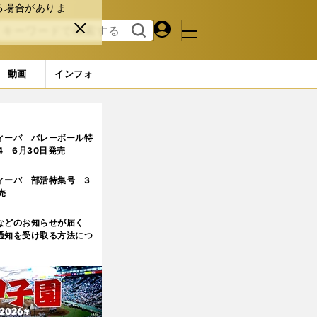
る場合がありま
マイペ
閉じ
検索
メニュ
ー
る
す
ジ
る
動画
インフォ
ることの70％くらいはできた」
ィーバ バレーボール特
.4 6月30日発売
ィーバ 部活特集号 3
売
などのお知らせが届く
通知を受け取る方法につ