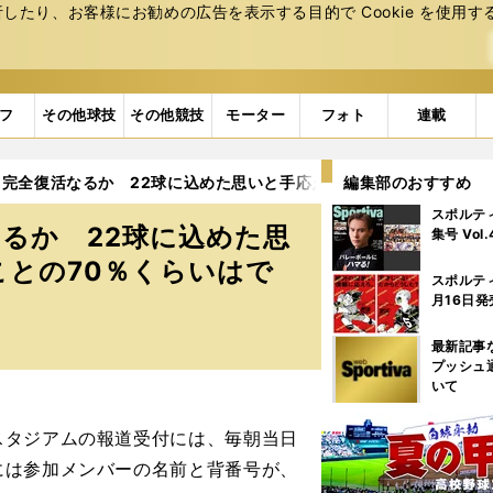
たり、お客様にお勧めの広告を表⽰する⽬的で Cookie を使⽤す
フ
その他球技
その他競技
モーター
フォト
連載
完全復活なるか 22球に込めた思いと手応え「やりたいと思ってい
編集部のおすすめ
スポルテ
るか 22球に込めた思
集号 Vol
との70％くらいはで
スポルテ
月16日発
最新記事
プッシュ
いて
タジアムの報道受付には、毎朝当日
には参加メンバーの名前と背番号が、