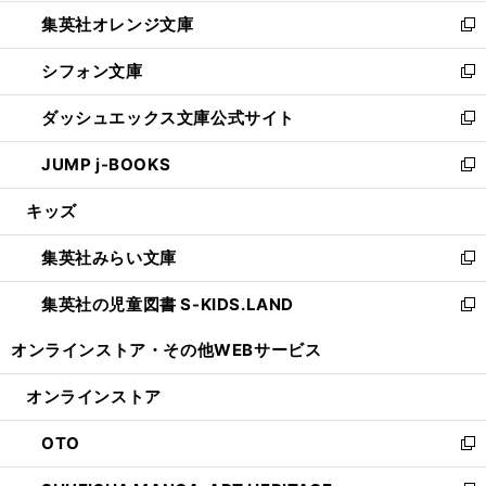
開
ウ
ン
し
集英社オレンジ文庫
く
で
ド
い
新
開
ウ
ウ
し
シフォン文庫
く
で
ィ
い
新
開
ン
ウ
し
ダッシュエックス文庫公式サイト
く
ド
ィ
い
新
ウ
ン
ウ
し
JUMP j-BOOKS
で
ド
ィ
い
新
開
ウ
ン
ウ
し
キッズ
く
で
ド
ィ
い
開
ウ
ン
ウ
集英社みらい文庫
く
で
ド
ィ
新
開
ウ
ン
し
集英社の児童図書 S-KIDS.LAND
く
で
ド
い
新
開
ウ
ウ
し
オンラインストア・
その他WEBサービス
く
で
ィ
い
開
ン
ウ
オンラインストア
く
ド
ィ
ウ
ン
OTO
で
ド
新
開
ウ
し