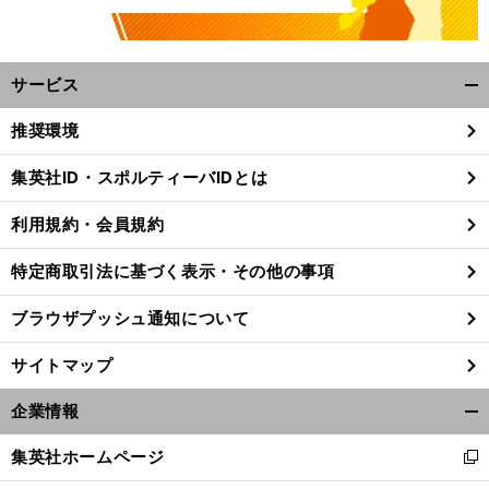
サービス
開
く/
推奨環境
閉
じ
集英社ID・スポルティーバIDとは
る
利用規約・会員規約
特定商取引法に基づく表示・その他の事項
ブラウザプッシュ通知について
サイトマップ
企業情報
開
く/
前
集英社ホームページ
へ
新
閉
し