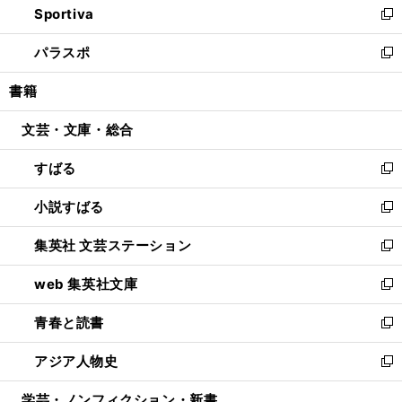
Sportiva
く
ド
ィ
い
新
ウ
ン
ウ
し
パラスポ
で
ド
ィ
い
新
開
ウ
ン
ウ
し
書籍
く
で
ド
ィ
い
開
ウ
ン
ウ
文芸・文庫・総合
く
で
ド
ィ
開
ウ
ン
すばる
く
で
ド
新
開
ウ
し
小説すばる
く
で
い
新
開
ウ
し
集英社 文芸ステーション
く
ィ
い
新
ン
ウ
し
web 集英社文庫
ド
ィ
い
新
ウ
ン
ウ
し
青春と読書
で
ド
ィ
い
新
開
ウ
ン
ウ
し
アジア人物史
く
で
ド
ィ
い
新
開
ウ
ン
ウ
し
学芸・ノンフィクション・新書
く
で
ド
ィ