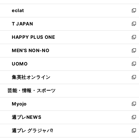
開
ウ
ン
ウ
し
eclat
く
で
ド
ィ
い
新
開
ウ
ン
ウ
し
T JAPAN
く
で
ド
ィ
い
新
開
ウ
ン
ウ
し
HAPPY PLUS ONE
く
で
ド
ィ
い
新
開
ウ
ン
ウ
し
MEN'S NON-NO
く
で
ド
ィ
い
新
開
ウ
ン
ウ
し
UOMO
く
で
ド
ィ
い
新
開
ウ
ン
ウ
し
集英社オンライン
く
で
ド
ィ
い
新
開
ウ
ン
ウ
し
芸能・情報・スポーツ
く
で
ド
ィ
い
開
ウ
ン
ウ
Myojo
く
で
ド
ィ
新
開
ウ
ン
し
週プレNEWS
く
で
ド
い
新
開
ウ
ウ
し
週プレ グラジャパ!
く
で
ィ
い
新
開
ン
ウ
し