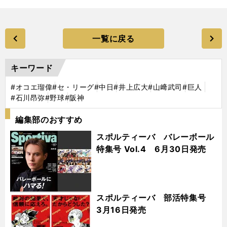
一覧に戻る
キーワード
#オコエ瑠偉
#セ・リーグ
#中日
#井上広大
#山﨑武司
#巨人
#石川昂弥
#野球
#阪神
編集部のおすすめ
スポルティーバ バレーボール
特集号 Vol.4 6月30日発売
スポルティーバ 部活特集号
3月16日発売