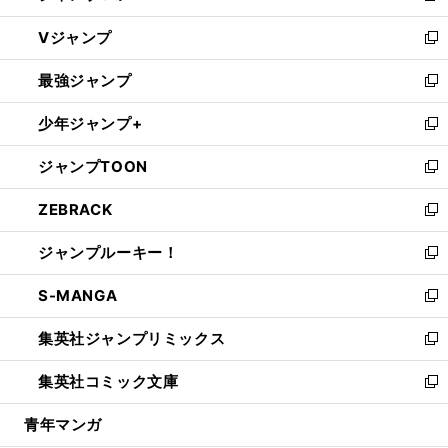
ウ
し
Vジャンプ
ィ
い
新
ン
ウ
し
最強ジャンプ
ド
ィ
い
新
ウ
ン
ウ
し
少年ジャンプ+
で
ド
ィ
い
新
開
ウ
ン
ウ
し
ジャンプTOON
く
で
ド
ィ
い
新
開
ウ
ン
ウ
し
ZEBRACK
く
で
ド
ィ
い
新
開
ウ
ン
ウ
し
ジャンプルーキー！
く
で
ド
ィ
い
新
開
ウ
ン
ウ
し
S-MANGA
く
で
ド
ィ
い
新
開
ウ
ン
ウ
し
集英社ジャンプリミックス
く
で
ド
ィ
い
新
開
ウ
ン
ウ
し
集英社コミック文庫
く
で
ド
ィ
い
新
開
ウ
ン
ウ
し
青年マンガ
く
で
ド
ィ
い
開
ウ
ン