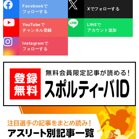
cebo
X
Facebookで
Xでフォローする
ok
フォローする
uTube
LINE
YouTubeで
LINEで
チャンネル登録
アカウント追加
stagra
Instagramで
m
フォローする