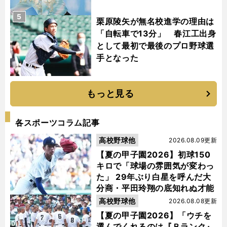
5
栗原陵矢が無名校進学の理由は
「自転車で13分」 春江工出身
として最初で最後のプロ野球選
手となった
もっと見る
各スポーツコラム記事
高校野球他
2026.08.09更新
【夏の甲子園2026】初球150
キロで「球場の雰囲気が変わっ
た」 29年ぶり白星を呼んだ大
分商・平田玲翔の底知れぬ才能
高校野球他
2026.08.08更新
【夏の甲子園2026】「ウチを
選んでくれるのは『Ｂランク』