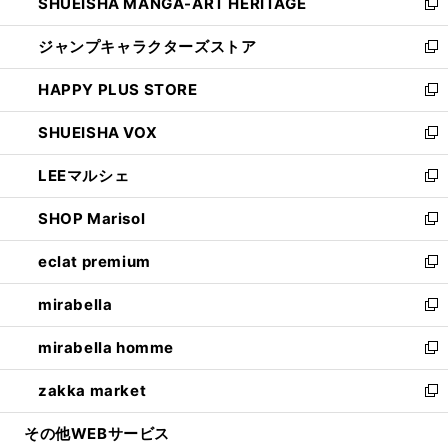
SHUEISHA MANGA-ART HERITAGE
く
で
い
新
開
ウ
し
ジャンプキャラクターズストア
く
ィ
い
新
ン
ウ
し
HAPPY PLUS STORE
ド
ィ
い
新
ウ
ン
ウ
し
SHUEISHA VOX
で
ド
ィ
い
新
開
ウ
ン
ウ
し
LEEマルシェ
く
で
ド
ィ
い
新
開
ウ
ン
ウ
し
SHOP Marisol
く
で
ド
ィ
い
新
開
ウ
ン
ウ
し
eclat premium
く
で
ド
ィ
い
新
開
ウ
ン
ウ
し
mirabella
く
で
ド
ィ
い
新
開
ウ
ン
ウ
し
mirabella homme
く
で
ド
ィ
い
新
開
ウ
ン
ウ
し
zakka market
く
で
ド
ィ
い
新
開
ウ
ン
ウ
し
その他WEBサービス
く
で
ド
ィ
い