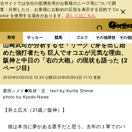
当サイトでは当社の提携先等がお客様のニーズ等について調
査・分析したり、お客様にお勧めの広告を表⽰する⽬的で Co
閉じ
okie を使⽤する場合があります。
詳しくはこちら
る
マイペ
web Sportiva (webスポルティーバ)
検索
メニュ
we
ー
野球の記事一覧
プロ野球
山﨑武司が分析するセ・リ
b
ジ
野球
サッカー
競馬
ゴルフ
その他球技
その他
ス
山﨑武司が分析するセ・リーグで芽を出し始
ポ
めた強打者たち 巨人でオコエが元気な理由、
ル
阪神と中日の「右の大砲」の現状も語った (2
テ
ィ
ページ目)
ー
2023年05月02日 10:35 公開
2023年05月02日 11:13 更新
バ
栗田シメイ●取材・文 text by Kurita Shimei
photo by Kyodo News
【井上広大（21歳／阪神）】
彼は本当に夢がある選手だと思う。去年の１軍でのバ