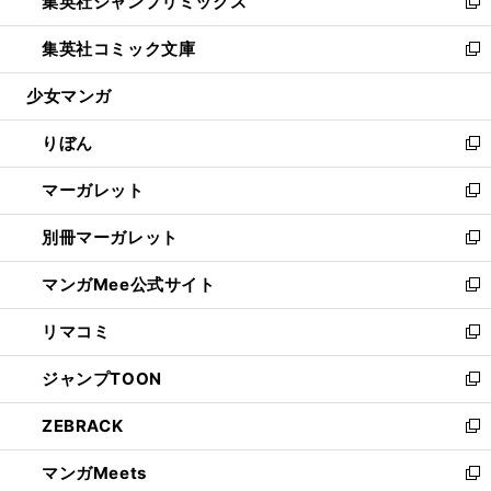
集英社ジャンプリミックス
く
で
ド
ィ
い
新
開
ウ
ン
ウ
し
集英社コミック文庫
く
で
ド
ィ
い
新
開
ウ
ン
ウ
し
少女マンガ
く
で
ド
ィ
い
開
ウ
ン
ウ
りぼん
く
で
ド
ィ
新
開
ウ
ン
し
マーガレット
く
で
ド
い
新
開
ウ
ウ
し
別冊マーガレット
く
で
ィ
い
新
開
ン
ウ
し
マンガMee公式サイト
く
ド
ィ
い
新
ウ
ン
ウ
し
リマコミ
で
ド
ィ
い
新
開
ウ
ン
ウ
し
ジャンプTOON
く
で
ド
ィ
い
新
開
ウ
ン
ウ
し
ZEBRACK
く
で
ド
ィ
い
新
開
ウ
ン
ウ
し
マンガMeets
く
で
ド
ィ
い
新