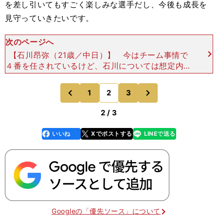
を差し引いてもすごく楽しみな選手だし、今後も成長を
見守っていきたいです。
次のページへ
【石川昂弥（21歳／中日）】 今はチーム事情で
４番を任されているけど、石川については想定内の
活躍です。今のドラゴンズの打者陣ならば彼が４番
を打つのは当然のことだし、僕が監督でも間違いな
次
1
2
3
のページへ
のページへ
くそう起用します
前
2 / 3
いいね
Xでポストする
LINEで送る
line
faceboo
x
k
Googleの「優先ソース」について