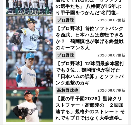
の選手たち」 八幡商が15年ぶ
り甲子園をつかんだ"名門復
活"の舞台裏
プロ野球
2026.08.07更新
【プロ野球】首位ソフトバンク
を西武、日本ハムは逆転できる
か？ 鶴岡慎也が挙げる終盤戦
のキーマン３人
プロ野球
2026.08.07更新
【プロ野球】12球団最多本塁打
でも３位... 鶴岡慎也が挙げた
「日本ハムの誤算」とソフトバ
ンク追撃のカギ
高校野球他
2026.08.07更新
【夏の甲子園2026】聖隷クリ
ストファー・高部陸の「２回加
速する」規格外のストレート そ
れでもプロではなく大学進学を
選ぶ理由