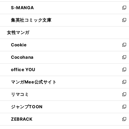
開
ウ
ン
ウ
し
S-MANGA
く
で
ド
ィ
い
新
開
ウ
ン
ウ
し
集英社コミック文庫
く
で
ド
ィ
い
新
開
ウ
ン
ウ
し
女性マンガ
く
で
ド
ィ
い
開
ウ
ン
ウ
Cookie
く
で
ド
ィ
新
開
ウ
ン
し
Cocohana
く
で
ド
い
新
開
ウ
ウ
し
office YOU
く
で
ィ
い
新
開
ン
ウ
し
マンガMee公式サイト
く
ド
ィ
い
新
ウ
ン
ウ
し
リマコミ
で
ド
ィ
い
新
開
ウ
ン
ウ
し
ジャンプTOON
く
で
ド
ィ
い
新
開
ウ
ン
ウ
し
ZEBRACK
く
で
ド
ィ
い
新
開
ウ
ン
ウ
し