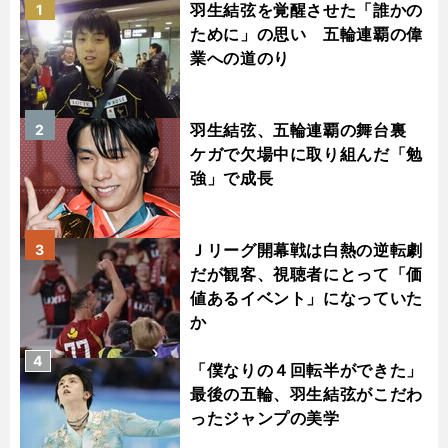
羽生結弦を覚醒させた「誰かの
1
ために」の思い 五輪連覇の偉
業への道のり
羽生結弦、五輪連覇の舞台裏
2
ケガで欠場中に取り組んだ「勉
強」で成長
Ｊリーグ開幕戦は白熱の逆転劇
3
だが観客、視聴者にとって「価
値あるイベント」になっていた
か
4
「僕なりの４回転半ができた」
最後の五輪、羽生結弦がこだわ
ったジャンプの美学