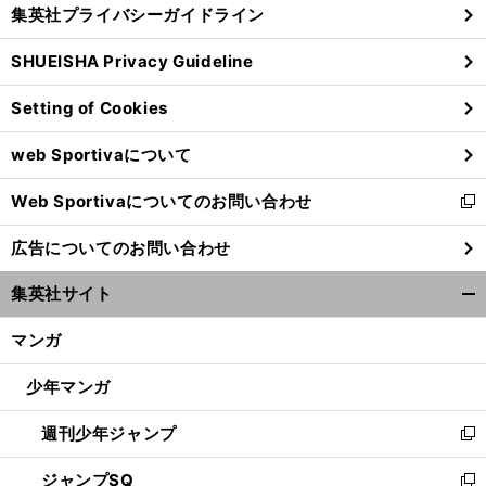
じ
集英社プライバシーガイドライン
い
る
ウ
SHUEISHA Privacy Guideline
ィ
ン
Setting of Cookies
ド
ウ
web Sportivaについて
で
開
Web Sportivaについてのお問い合わせ
く
新
し
広告についてのお問い合わせ
い
ウ
集英社サイト
ィ
開
ン
く/
マンガ
ド
閉
ウ
じ
少年マンガ
で
る
開
週刊少年ジャンプ
く
新
し
ジャンプSQ
い
新