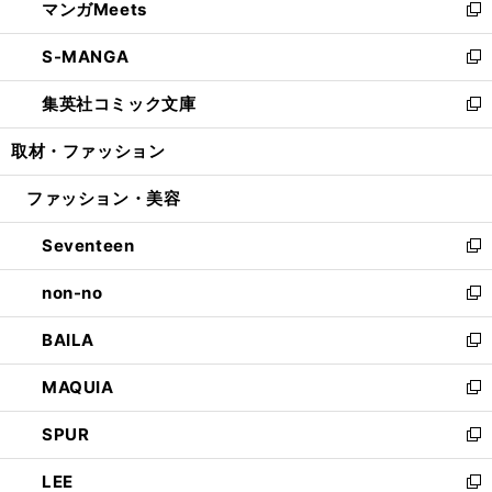
マンガMeets
く
で
ド
ィ
い
新
開
ウ
ン
ウ
し
S-MANGA
く
で
ド
ィ
い
新
開
ウ
ン
ウ
し
集英社コミック文庫
く
で
ド
ィ
い
新
開
ウ
ン
ウ
し
取材・ファッション
く
で
ド
ィ
い
開
ウ
ン
ウ
ファッション・美容
く
で
ド
ィ
開
ウ
ン
Seventeen
く
で
ド
新
開
ウ
し
non-no
く
で
い
新
開
ウ
し
BAILA
く
ィ
い
新
ン
ウ
し
MAQUIA
ド
ィ
い
新
ウ
ン
ウ
し
SPUR
で
ド
ィ
い
新
開
ウ
ン
ウ
し
LEE
く
で
ド
ィ
い
新