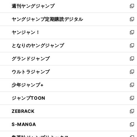
ウ
週刊ヤングジャンプ
く
で
ド
ィ
新
開
ウ
ン
し
ヤングジャンプ定期購読デジタル
く
で
ド
い
新
開
ウ
ウ
し
ヤンジャン！
く
で
ィ
い
新
開
ン
ウ
し
となりのヤングジャンプ
く
ド
ィ
い
新
ウ
ン
ウ
し
グランドジャンプ
で
ド
ィ
い
新
開
ウ
ン
ウ
し
ウルトラジャンプ
く
で
ド
ィ
い
新
開
ウ
ン
ウ
し
少年ジャンプ+
く
で
ド
ィ
い
新
開
ウ
ン
ウ
し
ジャンプTOON
く
で
ド
ィ
い
新
開
ウ
ン
ウ
し
ZEBRACK
く
で
ド
ィ
い
新
開
ウ
ン
ウ
し
S-MANGA
く
で
ド
ィ
い
新
開
ウ
ン
ウ
し