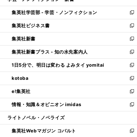
い
開
ウ
ン
ウ
集英社学芸部 - 学芸・ノンフィクション
く
で
ド
ィ
新
開
ウ
ン
し
集英社ビジネス書
く
で
ド
い
新
開
ウ
ウ
し
集英社新書
く
で
ィ
い
新
開
ン
ウ
し
集英社新書プラス - 知の水先案内人
く
ド
ィ
い
新
ウ
ン
ウ
し
1日5分で、明日は変わる よみタイ yomitai
で
ド
ィ
い
新
開
ウ
ン
ウ
し
kotoba
く
で
ド
ィ
い
新
開
ウ
ン
ウ
し
e!集英社
く
で
ド
ィ
い
新
開
ウ
ン
ウ
し
情報・知識＆オピニオン imidas
く
で
ド
ィ
い
新
開
ウ
ン
ウ
し
ライトノベル・ノベライズ
く
で
ド
ィ
い
開
ウ
ン
ウ
集英社Webマガジン コバルト
く
で
ド
ィ
新