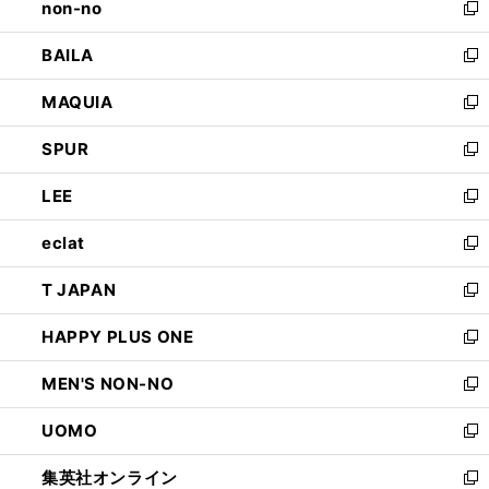
non-no
く
で
い
新
開
ウ
し
BAILA
く
ィ
い
新
ン
ウ
し
MAQUIA
ド
ィ
い
新
ウ
ン
ウ
し
SPUR
で
ド
ィ
い
新
開
ウ
ン
ウ
し
LEE
く
で
ド
ィ
い
新
開
ウ
ン
ウ
し
eclat
く
で
ド
ィ
い
新
開
ウ
ン
ウ
し
T JAPAN
く
で
ド
ィ
い
新
開
ウ
ン
ウ
し
HAPPY PLUS ONE
く
で
ド
ィ
い
新
開
ウ
ン
ウ
し
MEN'S NON-NO
く
で
ド
ィ
い
新
開
ウ
ン
ウ
し
UOMO
く
で
ド
ィ
い
新
開
ウ
ン
ウ
し
集英社オンライン
く
で
ド
ィ
い
新