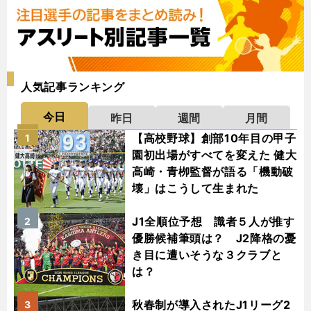
人気記事ランキング
今日
昨日
週間
月間
【高校野球】創部10年目の甲子
1
園初出場がすべてを変えた 健大
高崎・青栁監督が語る「機動破
壊」はこうして生まれた
J1全順位予想 識者５人が推す
2
優勝候補筆頭は？ J2降格の憂
き目に遭いそうな３クラブと
は？
秋春制が導入されたJ1リーグ2
3