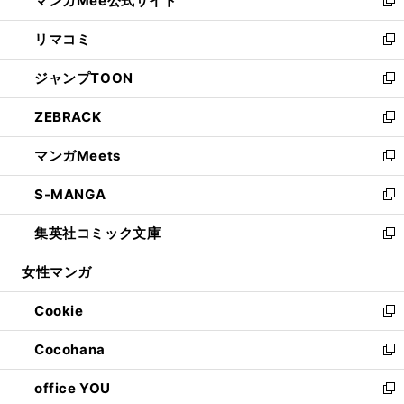
マンガMee公式サイト
ド
ィ
い
新
ウ
ン
ウ
し
リマコミ
で
ド
ィ
い
新
開
ウ
ン
ウ
し
ジャンプTOON
く
で
ド
ィ
い
新
開
ウ
ン
ウ
し
ZEBRACK
く
で
ド
ィ
い
新
開
ウ
ン
ウ
し
マンガMeets
く
で
ド
ィ
い
新
開
ウ
ン
ウ
し
S-MANGA
く
で
ド
ィ
い
新
開
ウ
ン
ウ
し
集英社コミック文庫
く
で
ド
ィ
い
新
開
ウ
ン
ウ
し
女性マンガ
く
で
ド
ィ
い
開
ウ
ン
ウ
Cookie
く
で
ド
ィ
新
開
ウ
ン
し
Cocohana
く
で
ド
い
新
開
ウ
ウ
し
office YOU
く
で
ィ
い
新