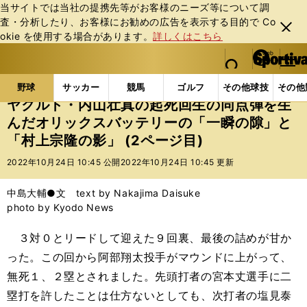
当サイトでは当社の提携先等がお客様のニーズ等について調
査・分析したり、お客様にお勧めの広告を表⽰する⽬的で Co
閉じ
okie を使⽤する場合があります。
詳しくはこちら
る
マイペ
web Sportiva (webスポルティーバ)
検索
メニュ
we
ー
野球の記事一覧
プロ野球
ヤクルト・内山壮真の起
b
ジ
野球
サッカー
競馬
ゴルフ
その他球技
その他
ス
ヤクルト・内山壮真の起死回生の同点弾を生
ポ
んだオリックスバッテリーの「一瞬の隙」と
ル
「村上宗隆の影」 (2ページ目)
テ
ィ
2022年10月24日 10:45 公開
2022年10月24日 10:45 更新
ー
バ
中島大輔●文 text by Nakajima Daisuke
photo by Kyodo News
３対０とリードして迎えた９回裏、最後の詰めが甘か
った。この回から阿部翔太投手がマウンドに上がって、
無死１、２塁とされました。先頭打者の宮本丈選手に二
塁打を許したことは仕方ないとしても、次打者の塩見泰