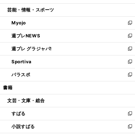
開
ウ
ン
ウ
し
芸能・情報・スポーツ
く
で
ド
ィ
い
開
ウ
ン
ウ
Myojo
く
で
ド
ィ
新
開
ウ
ン
し
週プレNEWS
く
で
ド
い
新
開
ウ
ウ
し
週プレ グラジャパ!
く
で
ィ
い
新
開
ン
ウ
し
Sportiva
く
ド
ィ
い
新
ウ
ン
ウ
し
パラスポ
で
ド
ィ
い
新
開
ウ
ン
ウ
し
書籍
く
で
ド
ィ
い
開
ウ
ン
ウ
文芸・文庫・総合
く
で
ド
ィ
開
ウ
ン
すばる
く
で
ド
新
開
ウ
し
小説すばる
く
で
い
新
開
ウ
し