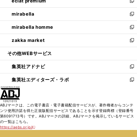
eclat premium
く
で
ド
ィ
い
新
開
ウ
ン
ウ
し
mirabella
く
で
ド
ィ
い
新
開
ウ
ン
ウ
し
mirabella homme
く
で
ド
ィ
い
新
開
ウ
ン
ウ
し
zakka market
く
で
ド
ィ
い
新
開
ウ
ン
ウ
し
その他WEBサービス
く
で
ド
ィ
い
開
ウ
ン
ウ
集英社アドナビ
く
で
ド
ィ
新
開
ウ
ン
し
集英社エディターズ・ラボ
く
で
ド
い
新
開
ウ
ウ
し
く
で
ィ
い
開
ン
ウ
ABJマークは、この電子書店・電子書籍配信サービスが、著作権者からコンテ
く
ド
ィ
ンツ使用許諾を得た正規版配信サービスであることを示す登録商標（登録番号
ウ
ン
第6091713号）です。ABJマークの詳細、ABJマークを掲示しているサービス
で
ド
の一覧はこちら。
開
ウ
https://aebs.or.jp/
新
く
で
し