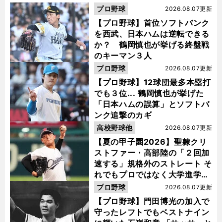
プロ野球
2026.08.07更新
【プロ野球】首位ソフトバンク
を西武、日本ハムは逆転できる
か？ 鶴岡慎也が挙げる終盤戦
のキーマン３人
プロ野球
2026.08.07更新
【プロ野球】12球団最多本塁打
でも３位... 鶴岡慎也が挙げた
「日本ハムの誤算」とソフトバ
ンク追撃のカギ
高校野球他
2026.08.07更新
【夏の甲子園2026】聖隷クリ
ストファー・高部陸の「２回加
速する」規格外のストレート そ
れでもプロではなく大学進学を
選ぶ理由
プロ野球
2026.08.07更新
【プロ野球】門田博光の加入で
守ったレフトでもベストナイン