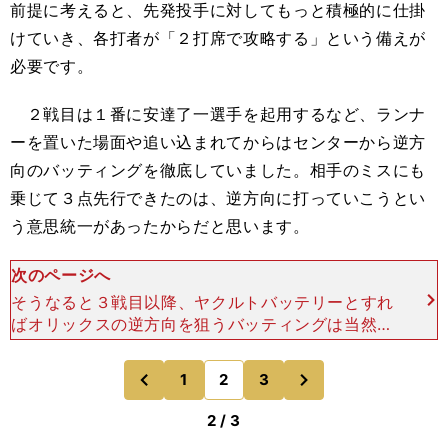
前提に考えると、先発投手に対してもっと積極的に仕掛
けていき、各打者が「２打席で攻略する」という備えが
必要です。
２戦目は１番に安達了一選手を起用するなど、ランナ
ーを置いた場面や追い込まれてからはセンターから逆方
向のバッティングを徹底していました。相手のミスにも
乗じて３点先行できたのは、逆方向に打っていこうとい
う意思統一があったからだと思います。
次のページへ
そうなると３戦目以降、ヤクルトバッテリーとすれ
ばオリックスの逆方向を狙うバッティングは当然考
慮してくるはずです。その対策として、インコース
に食い込んでくる変化球を投げたり、逆方向に打た
次
1
2
3
のページへ
のページへ
れない工夫をして
前
2 / 3