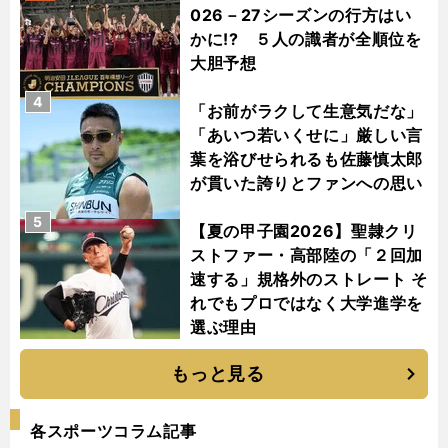
026－27シーズンの行方はい
かに!? ５人の識者が全順位を
大胆予想
4
「お前がラクして生意気だな」
「あいつ若いくせに」厳しい言
葉を浴びせられるも佐藤慎太郎
が貫いた誇りとファンへの思い
5
【夏の甲子園2026】聖隷クリ
ストファー・高部陸の「２回加
速する」規格外のストレート そ
れでもプロではなく大学進学を
選ぶ理由
もっと見る
各スポーツコラム記事