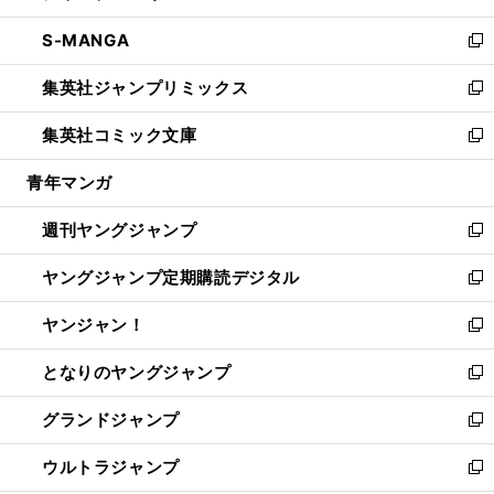
開
ウ
ン
ウ
し
S-MANGA
く
で
ド
ィ
い
新
開
ウ
ン
ウ
し
集英社ジャンプリミックス
く
で
ド
ィ
い
新
開
ウ
ン
ウ
し
集英社コミック文庫
く
で
ド
ィ
い
新
開
ウ
ン
ウ
し
青年マンガ
く
で
ド
ィ
い
開
ウ
ン
ウ
週刊ヤングジャンプ
く
で
ド
ィ
新
開
ウ
ン
し
ヤングジャンプ定期購読デジタル
く
で
ド
い
新
開
ウ
ウ
し
ヤンジャン！
く
で
ィ
い
新
開
ン
ウ
し
となりのヤングジャンプ
く
ド
ィ
い
新
ウ
ン
ウ
し
グランドジャンプ
で
ド
ィ
い
新
開
ウ
ン
ウ
し
ウルトラジャンプ
く
で
ド
ィ
い
新
開
ウ
ン
ウ