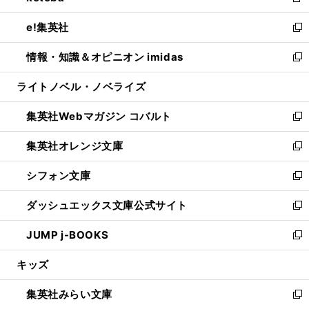
新
開
ウ
ン
ウ
し
e!集英社
く
で
ド
ィ
い
新
開
ウ
ン
ウ
し
情報・知識＆オピニオン imidas
く
で
ド
ィ
い
新
開
ウ
ン
ウ
し
ライトノベル・ノベライズ
く
で
ド
ィ
い
開
ウ
ン
ウ
集英社Webマガジン コバルト
く
で
ド
ィ
新
開
ウ
ン
し
集英社オレンジ文庫
く
で
ド
い
新
開
ウ
ウ
し
シフォン文庫
く
で
ィ
い
新
開
ン
ウ
し
ダッシュエックス文庫公式サイト
く
ド
ィ
い
新
ウ
ン
ウ
し
JUMP j-BOOKS
で
ド
ィ
い
新
開
ウ
ン
ウ
し
キッズ
く
で
ド
ィ
い
開
ウ
ン
ウ
集英社みらい文庫
く
で
ド
ィ
新
開