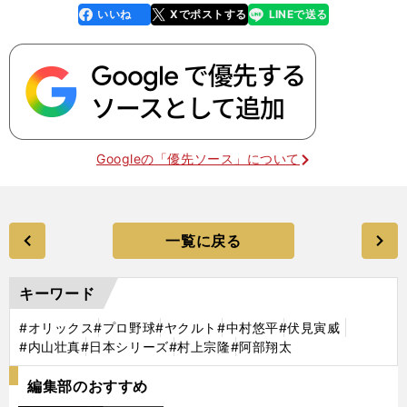
いいね
Xでポストする
LINEで送る
line
faceboo
x
k
Googleの「優先ソース」について
一覧に戻る
キーワード
#オリックス
#プロ野球
#ヤクルト
#中村悠平
#伏見寅威
#内山壮真
#日本シリーズ
#村上宗隆
#阿部翔太
編集部のおすすめ