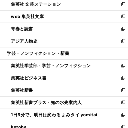
集英社 文芸ステーション
く
ィ
い
新
ン
ウ
し
web 集英社文庫
ド
ィ
い
新
ウ
ン
ウ
し
青春と読書
で
ド
ィ
い
新
開
ウ
ン
ウ
し
アジア人物史
く
で
ド
ィ
い
新
開
ウ
ン
ウ
し
学芸・ノンフィクション・新書
く
で
ド
ィ
い
開
ウ
ン
ウ
集英社学芸部 - 学芸・ノンフィクション
く
で
ド
ィ
新
開
ウ
ン
し
集英社ビジネス書
く
で
ド
い
新
開
ウ
ウ
し
集英社新書
く
で
ィ
い
新
開
ン
ウ
し
集英社新書プラス - 知の水先案内人
く
ド
ィ
い
新
ウ
ン
ウ
し
1日5分で、明日は変わる よみタイ yomitai
で
ド
ィ
い
新
開
ウ
ン
ウ
し
kotoba
く
で
ド
ィ
い