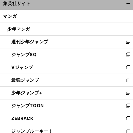
集英社サイト
ィ
開
ン
く/
マンガ
ド
閉
ウ
じ
少年マンガ
で
る
開
週刊少年ジャンプ
く
新
し
ジャンプSQ
い
新
ウ
し
Vジャンプ
ィ
い
新
ン
ウ
し
最強ジャンプ
ド
ィ
い
新
ウ
ン
ウ
し
少年ジャンプ+
で
ド
ィ
い
新
開
ウ
ン
ウ
し
ジャンプTOON
く
で
ド
ィ
い
新
開
ウ
ン
ウ
し
ZEBRACK
く
で
ド
ィ
い
新
開
ウ
ン
ウ
し
ジャンプルーキー！
く
で
ド
ィ
い
新