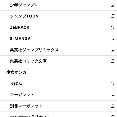
し
少年ジャンプ+
く
で
ド
ィ
い
新
開
ウ
ン
ウ
し
ジャンプTOON
く
で
ド
ィ
い
新
開
ウ
ン
ウ
し
ZEBRACK
く
で
ド
ィ
い
新
開
ウ
ン
ウ
し
S-MANGA
く
で
ド
ィ
い
新
開
ウ
ン
ウ
し
集英社ジャンプリミックス
く
で
ド
ィ
い
新
開
ウ
ン
ウ
し
集英社コミック文庫
く
で
ド
ィ
い
新
開
ウ
ン
ウ
し
少女マンガ
く
で
ド
ィ
い
開
ウ
ン
ウ
りぼん
く
で
ド
ィ
新
開
ウ
ン
し
マーガレット
く
で
ド
い
新
開
ウ
ウ
し
別冊マーガレット
く
で
ィ
い
新
開
ン
ウ
し
く