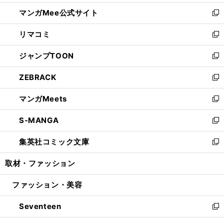
開
ン
ウ
し
マンガMee公式サイト
く
ド
ィ
い
新
ウ
ン
ウ
し
リマコミ
で
ド
ィ
い
新
開
ウ
ン
ウ
し
ジャンプTOON
く
で
ド
ィ
い
新
開
ウ
ン
ウ
し
ZEBRACK
く
で
ド
ィ
い
新
開
ウ
ン
ウ
し
マンガMeets
く
で
ド
ィ
い
新
開
ウ
ン
ウ
し
S-MANGA
く
で
ド
ィ
い
新
開
ウ
ン
ウ
し
集英社コミック文庫
く
で
ド
ィ
い
新
開
ウ
ン
ウ
し
取材・ファッション
く
で
ド
ィ
い
開
ウ
ン
ウ
ファッション・美容
く
で
ド
ィ
開
ウ
ン
Seventeen
く
で
ド
新
開
ウ
し