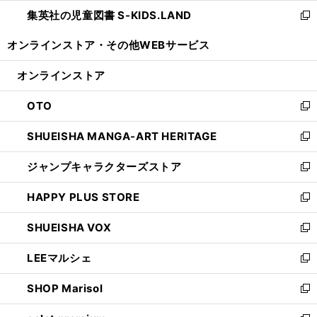
ウ
ン
し
集英社の児童図書 S-KIDS.LAND
く
で
ド
い
新
開
ウ
ウ
し
オンラインストア・
その他WEBサービス
く
で
ィ
い
開
ン
ウ
オンラインストア
く
ド
ィ
ウ
ン
OTO
で
ド
新
開
ウ
し
SHUEISHA MANGA-ART HERITAGE
く
で
い
新
開
ウ
し
ジャンプキャラクターズストア
く
ィ
い
新
ン
ウ
し
HAPPY PLUS STORE
ド
ィ
い
新
ウ
ン
ウ
し
SHUEISHA VOX
で
ド
ィ
い
新
開
ウ
ン
ウ
し
LEEマルシェ
く
で
ド
ィ
い
新
開
ウ
ン
ウ
し
SHOP Marisol
く
で
ド
ィ
い
新
開
ウ
ン
ウ
し