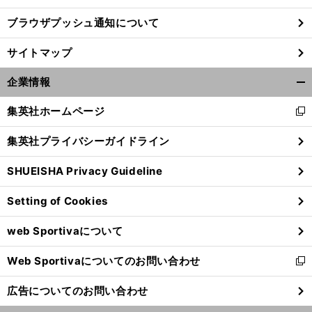
ブラウザプッシュ通知について
前
へ
サイトマップ
企業情報
開
く/
集英社ホームページ
新
閉
し
じ
集英社プライバシーガイドライン
い
る
ウ
SHUEISHA Privacy Guideline
ィ
ン
Setting of Cookies
ド
ウ
web Sportivaについて
で
開
Web Sportivaについてのお問い合わせ
く
新
し
広告についてのお問い合わせ
い
ウ