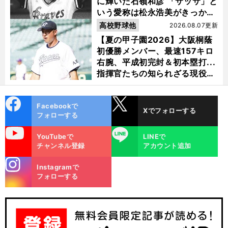
に輝いた石嶺和彦 「サッサ」と
いう愛称は松永浩美がきっか
け？
高校野球他
2026.08.07更新
【夏の甲子園2026】大阪桐蔭
初優勝メンバー、最速157キロ
右腕、平成初完封＆初本塁打...
指揮官たちの知られざる現役時
代
cebo
X
Facebookで
Xでフォローする
ok
フォローする
uTube
LINE
YouTubeで
LINEで
チャンネル登録
アカウント追加
stagra
Instagramで
m
フォローする