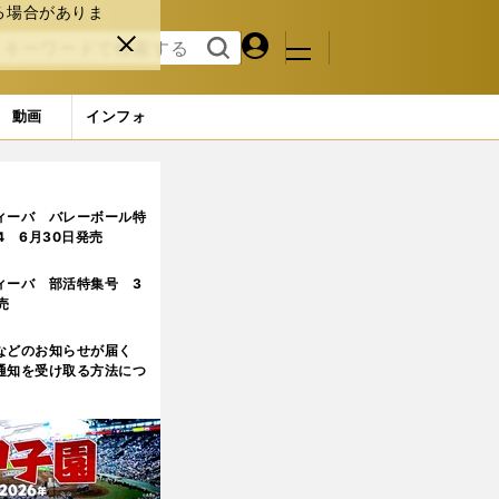
る場合がありま
マイペ
閉じ
検索
メニュ
ー
る
す
ジ
る
動画
インフォ
たち
ィーバ バレーボール特
.4 6月30日発売
ィーバ 部活特集号 3
売
などのお知らせが届く
通知を受け取る方法につ