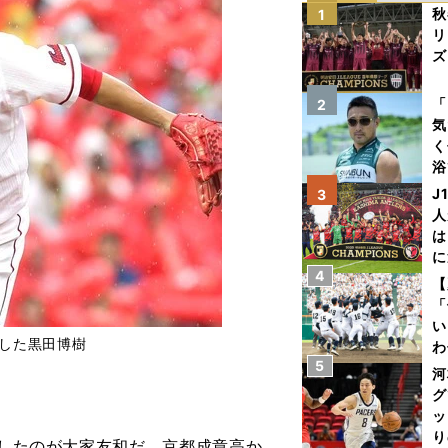
秋
1
リ
ズ
を
「
2
気
く
浴
太
J
3
ァ
人
は
に
4
と
【
「
い
帰した黒田博樹
わ
5
だ
河
】
グ
ッ
り
帰したのが大家友和だ。京都成章高か