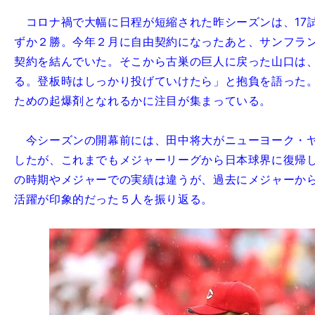
コロナ禍で大幅に日程が短縮された昨シーズンは、17
ずか２勝。今年２月に自由契約になったあと、サンフラ
契約を結んでいた。そこから古巣の巨人に戻った山口は
る。登板時はしっかり投げていけたら」と抱負を語った
ための起爆剤となれるかに注目が集まっている。
今シーズンの開幕前には、田中将大がニューヨーク・ヤ
したが、これまでもメジャーリーグから日本球界に復帰
の時期やメジャーでの実績は違うが、過去にメジャーから
活躍が印象的だった５人を振り返る。