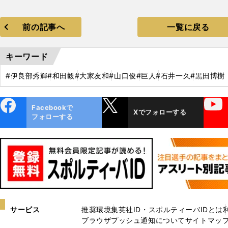
前の記事へ
一覧に戻る
キーワード
#伊良部秀輝
#和田毅
#大家友和
#山口俊
#巨人
#石井一久
#黒田博樹
ebo
X
YouTube
Facebookで
Xでフォローする
ok
フォローする
サービス
推奨環境
集英社ID・スポルティーバIDとは
ブラウザプッシュ通知について
サイトマッ