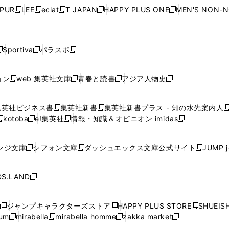
ウ
ウ
ウ
ウ
ウ
ウ
ウ
ウ
ウ
PUR
LEE
eclat
T JAPAN
HAPPY PLUS ONE
MEN'S NON-
く
く
く
く
新
新
新
新
新
ィ
ィ
ィ
ィ
で
で
で
で
で
し
し
し
し
し
ン
ン
ン
ン
開
開
開
開
開
い
い
い
い
い
ド
ド
ド
ド
く
く
く
く
く
ウ
ウ
ウ
ウ
ウ
ウ
ウ
ウ
ウ
Sportiva
パラスポ
新
新
ィ
ィ
ィ
ィ
ィ
で
で
で
で
し
し
し
ン
ン
ン
ン
ン
開
開
開
開
い
い
い
ド
ド
ド
ド
ド
ョン
web 集英社文庫
青春と読書
アジア人物史
く
く
く
く
新
新
新
新
ウ
ウ
ウ
ウ
ウ
ウ
ウ
ウ
し
し
し
し
ィ
ィ
ィ
で
で
で
で
で
い
い
い
い
ン
ン
ン
集英社ビジネス書
集英社新書
集英社新書プラス - 知の水先案内人
開
開
開
開
開
新
新
新
ウ
ウ
ウ
ウ
ド
ド
ド
kotoba
e!集英社
情報・知識＆オピニオン imidas
く
く
く
く
く
新
し
新
し
新
ィ
ィ
ィ
ィ
ウ
ウ
ウ
し
し
い
し
い
し
ン
ン
ン
ン
で
で
で
い
い
ウ
い
ウ
い
ド
ド
ド
ド
ンジ文庫
シフォン文庫
ダッシュエックス文庫公式サイト
JUMP 
開
開
開
新
新
新
ウ
ウ
ィ
ウ
ィ
ウ
ウ
ウ
ウ
ウ
く
く
く
し
し
し
ィ
ィ
ン
ィ
ン
ィ
で
で
で
で
い
い
い
ン
ン
ド
ン
ド
ン
S.LAND
開
開
開
開
新
ウ
ウ
ウ
ド
ド
ウ
ド
ウ
ド
く
く
く
く
し
ィ
ィ
ィ
ウ
ウ
で
ウ
で
ウ
い
ン
ン
ン
ジャンプキャラクターズストア
HAPPY PLUS STORE
SHUEIS
で
で
開
で
開
で
新
新
新
ウ
ド
ド
ド
ium
mirabella
mirabella homme
zakka market
開
開
く
開
く
開
し
新
新
新
し
新
し
ィ
ウ
ウ
ウ
く
く
く
く