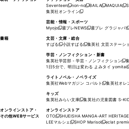
ウ
い
ウ
ウ
ウ
ド
ウ
ド
Seventeen
non-no
BAILA
MAQUIA
S
く
く
新
新
新
新
ィ
ウ
ィ
ィ
で
ウ
で
ウ
集英社オンライン
し
新
し
し
し
ン
ィ
ン
ン
開
で
開
で
い
し
い
い
い
ド
ン
ド
ド
芸能・情報・スポーツ
く
開
く
開
ウ
い
ウ
ウ
ウ
ウ
ド
ウ
ウ
Myojo
週プレNEWS
週プレ グラジャパ!
く
く
新
新
新
ィ
ウ
ィ
ィ
ィ
で
ウ
で
で
し
し
ン
ィ
ン
ン
ン
書籍
文芸・文庫・総合
開
で
開
開
い
い
ド
ン
ド
ド
ド
すばる
小説すばる
集英社 文芸ステーシ
く
開
く
く
新
新
ウ
ウ
ウ
ド
ウ
ウ
ウ
く
し
し
ィ
ィ
学芸・ノンフィクション・新書
で
ウ
で
で
で
い
い
ン
ン
集英社学芸部 - 学芸・ノンフィクション
開
で
開
開
開
新
ウ
ウ
ド
ド
1日5分で、明日は変わる よみタイ yomitai
く
開
く
く
く
し
新
ィ
ィ
ウ
ウ
く
い
ン
ン
ライトノベル・ノベライズ
で
で
ウ
ド
ド
集英社Webマガジン コバルト
集英社オレ
開
開
新
ィ
ウ
ウ
く
く
し
ン
キッズ
で
で
い
ド
集英社みらい文庫
集英社の児童図書 S-KID
開
開
新
ウ
ウ
く
く
し
ィ
オンラインストア・
オンラインストア
で
い
ン
その他WEBサービス
OTO
SHUEISHA MANGA-ART HERITAGE
開
新
ウ
ド
LEEマルシェ
SHOP Marisol
eclat prem
く
し
新
新
ィ
ウ