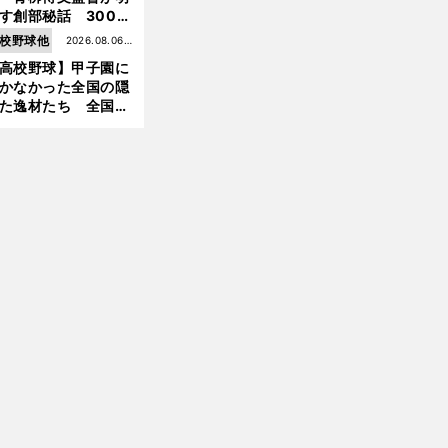
す創部秘話 300万
の借金、涙の10年間
校野球他
2026.08.06更
経てたどり着いた甲
高校野球】甲子園に
新
園
かなかった全国の隠
た逸材たち 全国を
って見つけた"幻の
」
前
ター候補"たち
へ