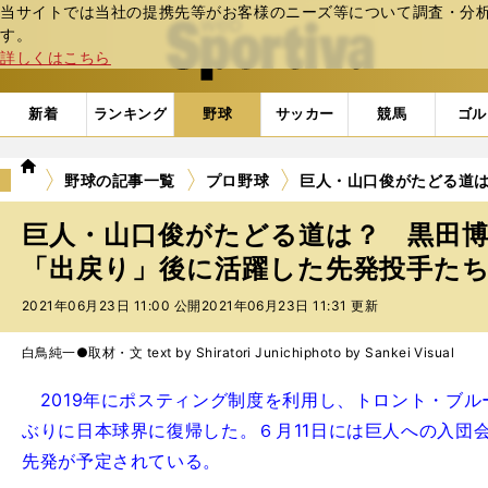
当サイトでは当社の提携先等がお客様のニーズ等について調査・分析し
web Sportiva (webスポルティーバ)
す。
詳しくはこちら
新着
ランキング
野球
サッカー
競馬
ゴル
we
野球の記事一覧
プロ野球
巨人・山口俊がたどる道
b
ス
巨人・山口俊がたどる道は？ 黒田
ポ
ル
「出戻り」後に活躍した先発投手た
テ
2021年06月23日 11:00 公開
2021年06月23日 11:31 更新
ィ
ー
バ
白鳥純一●取材・文 text by Shiratori Junichi
photo by Sankei Visual
2019年にポスティング制度を利用し、トロント・ブル
ぶりに日本球界に復帰した。６月11日には巨人への入団会
先発が予定されている。