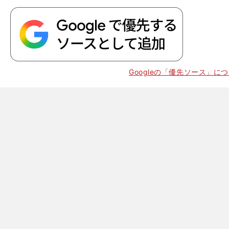
・
。
自
。
Googleの「優先ソース」に