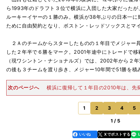
ら1993年のドラフト３位で横浜に入団した大家だった
ルーキーイヤーの１勝のみ。横浜が38年ぶりの日本一に輝
ために自由契約となり、ボストン・レッドソックスとマ
２Ａのチームからスターしたものの１年目でメジャー昇
した２年半で６勝をマーク。2001年途中にトレードで
（現ワシントン・ナショナルズ）では、2002年から２
の後も３チームを渡り歩き、メジャー10年間で51勝を積
次のページへ
横浜に復帰して１年目の2010年は、先
ンの一角として、チーム２位の７勝（９敗）を記録した
勝は10勝11敗の清水直行）。同シーズンの横浜はわずか
ず、５位の広島か
1
2
3
4
5
のページへ
1 / 5
いいね
Xでポストする
line
faceboo
x
k