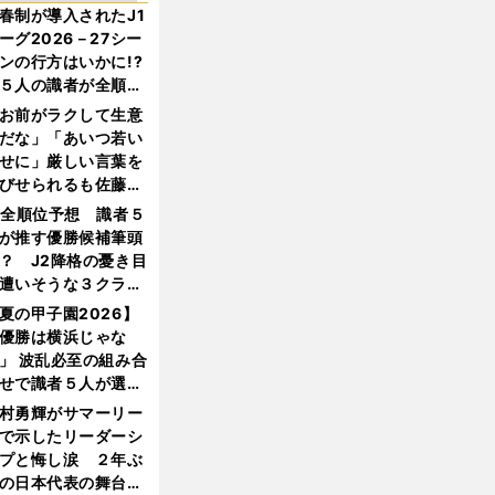
春制が導入されたJ1
ーグ2026－27シー
ンの行方はいかに!?
５人の識者が全順位
大胆予想
お前がラクして生意
だな」「あいつ若い
せに」厳しい言葉を
びせられるも佐藤慎
郎が貫いた誇りとフ
1全順位予想 識者５
ンへの思い
が推す優勝候補筆頭
？ J2降格の憂き目
遭いそうな３クラブ
は？
夏の甲子園2026】
優勝は横浜じゃな
」 波乱必至の組み合
せで識者５人が選ん
優勝校はここだ！
村勇輝がサマーリー
で示したリーダーシ
プと悔し涙 ２年ぶ
の日本代表の舞台を