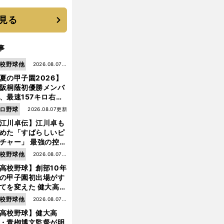
に３年目のNBA挑戦
続く
見る
事
校野球他
2026.08.07更
夏の甲子園2026】
新
阪桐蔭初優勝メンバ
、最速157キロ右
、平成初完封＆初本
ロ野球
2026.08.07更新
打... 指揮官たちの知
江川卓伝】江川卓も
れざる現役時代
めた「すばらしいピ
チャー」 最強の控え
手・大橋康延はいか
校野球他
2026.08.07更
して高校３年間を過
高校野球】創部10年
新
したのか
の甲子園初出場がす
てを変えた 健大高
・青栁監督が語る
校野球他
2026.08.07更
機動破壊」はこうし
高校野球】健大高
新
生まれた
・青栁博文監督が明