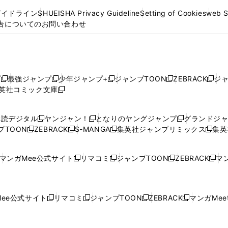
ガイドライン
SHUEISHA Privacy Guideline
Setting of Cookies
web 
告についてのお問い合わせ
プ
最強ジャンプ
少年ジャンプ+
ジャンプTOON
ZEBRACK
ジ
新
新
新
新
新
英社コミック文庫
し
新
し
し
し
し
い
い
し
い
い
い
ウ
ウ
い
ウ
ウ
ウ
購読デジタル
ヤンジャン！
となりのヤングジャンプ
グランドジ
新
新
新
ィ
ィ
ウ
ィ
ィ
ィ
プTOON
ZEBRACK
S-MANGA
集英社ジャンプリミックス
集英
新
し
新
し
新
し
新
ン
ン
ィ
ン
ン
ン
し
い
し
い
し
い
し
ド
ド
ン
ド
ド
ド
い
ウ
い
ウ
い
ウ
い
ウ
ウ
ド
ウ
ウ
ウ
マンガMee公式サイト
リマコミ
ジャンプTOON
ZEBRACK
マン
新
新
新
新
ウ
ィ
ウ
ィ
ウ
ィ
ウ
で
で
ウ
で
で
で
し
し
し
し
し
ィ
ン
ィ
ン
ィ
ン
ィ
開
開
で
開
開
開
い
い
い
い
い
ン
ド
ン
ド
ン
ド
ン
く
く
開
く
く
く
ウ
ウ
ウ
ウ
ウ
ド
ウ
ド
ウ
ド
ウ
ド
ee公式サイト
リマコミ
ジャンプTOON
ZEBRACK
マンガMeet
く
新
新
新
新
ィ
ィ
ィ
ィ
ィ
ウ
で
ウ
で
ウ
で
ウ
し
し
し
し
ン
ン
ン
ン
ン
で
開
で
開
で
開
で
い
い
い
い
ド
ド
ド
ド
ド
開
く
開
く
開
く
開