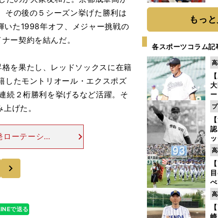
糧
が、その後の５シーズン挙げた勝利は
は
もっと
いた1998年オフ、メジャー挑戦の
イナー契約を結んだ。
各スポーツコラム記
高
格を果たし、レッドソックスに在籍
【
移籍したモントリオール・エクスポズ
大
年連続２桁勝利を挙げるなど活躍。そ
ー
腕
プ
み上げた。
塁
【
ら
認
発ローテーショ
ッ
（※チーム最多
投
高
に
48勝しかでき
【
次
ご
目
べ
崎
高
「
【
LINEで送る
て
崎