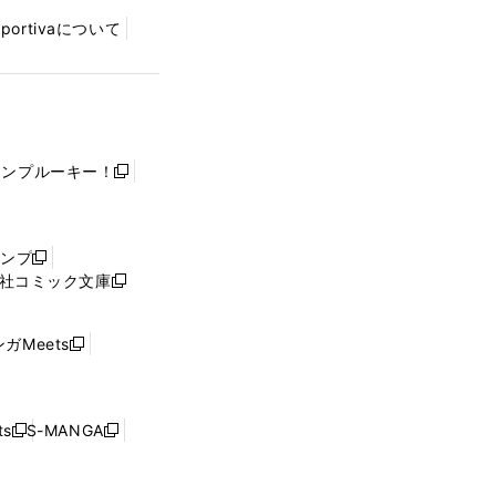
Sportivaについて
ャンプルーキー！
新
し
い
ウ
ャンプ
新
ィ
社コミック文庫
し
新
ン
い
し
ド
ウ
い
ウ
ガMeets
新
ィ
ウ
で
し
ン
ィ
開
い
ド
ン
く
ウ
ウ
ド
s
S-MANGA
新
新
ィ
で
ウ
し
し
ン
開
で
い
い
ド
く
開