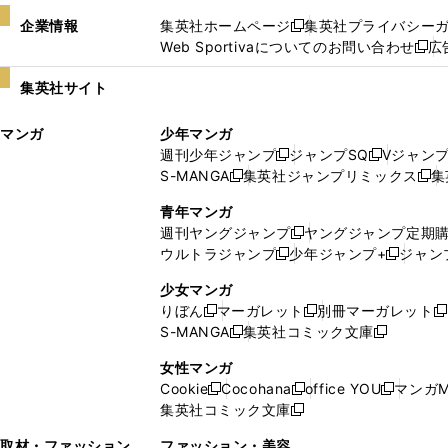
企業情報
集英社ホームページ
集英社プライバシー
新
Web Sportivaについてのお問い合わせ
広
し
新
い
し
集英社サイト
ウ
い
ィ
ウ
マンガ
少年マンガ
ン
ィ
週刊少年ジャンプ
ジャンプSQ
Vジャン
ド
ン
新
新
S-MANGA
集英社ジャンプリミックス
集
ウ
ド
新
し
し
新
で
ウ
し
い
い
し
青年マンガ
開
で
い
ウ
ウ
い
週刊ヤングジャンプ
ヤングジャンプ定期
新
く
開
ウ
ィ
ィ
ウ
ウルトラジャンプ
少年ジャンプ+
ジャン
新
し
新
く
ィ
ン
ン
ィ
し
い
し
ン
ド
ド
ン
少女マンガ
い
ウ
い
ド
ウ
ウ
ド
りぼん
マーガレット
別冊マーガレット
新
新
新
ウ
ィ
ウ
ウ
で
で
ウ
S-MANGA
集英社コミック文庫
し
新
し
新
ィ
ン
ィ
で
開
開
で
い
し
い
し
ン
ド
ン
女性マンガ
開
く
く
開
ウ
い
ウ
い
ド
ウ
ド
Cookie
Cocohana
office YOU
マンガM
く
く
新
新
新
ィ
ウ
ィ
ウ
ウ
で
ウ
集英社コミック文庫
し
新
し
し
ン
ィ
ン
ィ
で
開
で
い
し
い
い
ド
ン
ド
ン
取材・ファッション
ファッション・美容
開
く
開