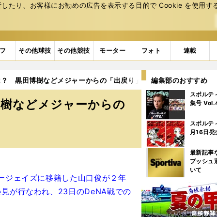
たり、お客様にお勧めの広告を表⽰する⽬的で Cookie を使⽤す
フ
その他球技
その他競技
モーター
フォト
連載
は？ 黒田博樹などメジャーからの「出戻り」後に活躍した先発投手
編集部のおすすめ
スポルテ
博樹などメジャーからの
集号 Vol
ち
スポルテ
月16日発
最新記事
プッシュ
いて
ージェイズに移籍した山口俊が２年
見が行なわれ、23日のDeNA戦での