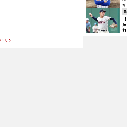
か
円
高
を
【
子
届
れ
巡
ついて
ス