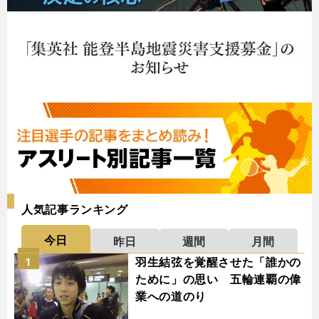
人気記事ランキング
今日
昨日
週間
月間
羽生結弦を覚醒させた「誰かの
1
ために」の思い 五輪連覇の偉
業への道のり