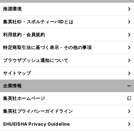
く/
推奨環境
閉
じ
集英社ID・スポルティーバIDとは
る
利用規約・会員規約
特定商取引法に基づく表示・その他の事項
ブラウザプッシュ通知について
サイトマップ
企業情報
開
く/
集英社ホームページ
新
閉
し
じ
集英社プライバシーガイドライン
い
る
ウ
SHUEISHA Privacy Guideline
ィ
ン