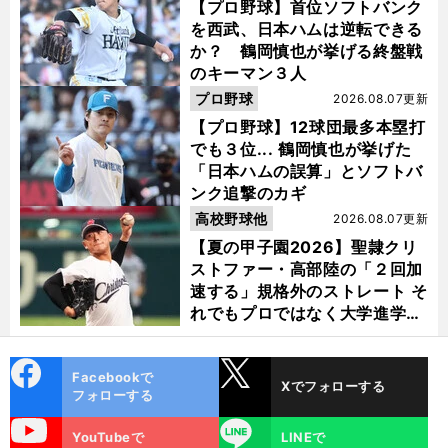
【プロ野球】首位ソフトバンク
を西武、日本ハムは逆転できる
か？ 鶴岡慎也が挙げる終盤戦
のキーマン３人
プロ野球
2026.08.07更新
【プロ野球】12球団最多本塁打
でも３位... 鶴岡慎也が挙げた
「日本ハムの誤算」とソフトバ
ンク追撃のカギ
高校野球他
2026.08.07更新
【夏の甲子園2026】聖隷クリ
ストファー・高部陸の「２回加
速する」規格外のストレート そ
れでもプロではなく大学進学を
選ぶ理由
cebo
X
Facebookで
Xでフォローする
ok
フォローする
uTube
LINE
YouTubeで
LINEで