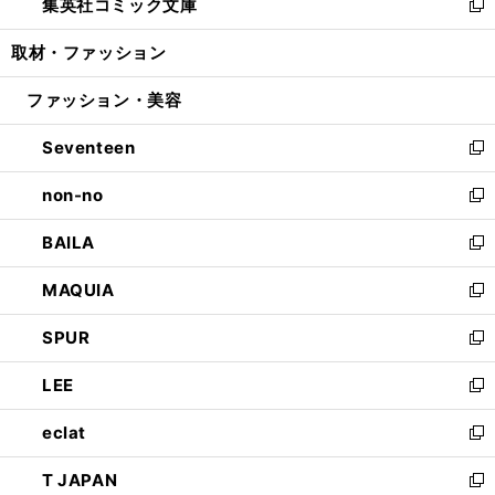
集英社コミック文庫
く
で
ド
ィ
い
新
開
ウ
ン
ウ
し
取材・ファッション
く
で
ド
ィ
い
開
ウ
ン
ウ
ファッション・美容
く
で
ド
ィ
開
ウ
ン
Seventeen
く
で
ド
新
開
ウ
し
non-no
く
で
い
新
開
ウ
し
BAILA
く
ィ
い
新
ン
ウ
し
MAQUIA
ド
ィ
い
新
ウ
ン
ウ
し
SPUR
で
ド
ィ
い
新
開
ウ
ン
ウ
し
LEE
く
で
ド
ィ
い
新
開
ウ
ン
ウ
し
eclat
く
で
ド
ィ
い
新
開
ウ
ン
ウ
し
T JAPAN
く
で
ド
ィ
い
新