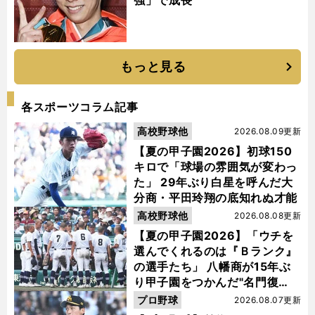
強」で成長
もっと見る
各スポーツコラム記事
高校野球他
2026.08.09更新
【夏の甲子園2026】初球150
キロで「球場の雰囲気が変わっ
た」 29年ぶり白星を呼んだ大
分商・平田玲翔の底知れぬ才能
高校野球他
2026.08.08更新
【夏の甲子園2026】「ウチを
選んでくれるのは『Ｂランク』
の選手たち」 八幡商が15年ぶ
り甲子園をつかんだ"名門復
活"の舞台裏
プロ野球
2026.08.07更新