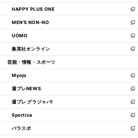
開
ウ
ン
ウ
し
HAPPY PLUS ONE
く
で
ド
ィ
い
新
開
ウ
ン
ウ
し
MEN'S NON-NO
く
で
ド
ィ
い
新
開
ウ
ン
ウ
し
UOMO
く
で
ド
ィ
い
新
開
ウ
ン
ウ
し
集英社オンライン
く
で
ド
ィ
い
新
開
ウ
ン
ウ
し
芸能・情報・スポーツ
く
で
ド
ィ
い
開
ウ
ン
ウ
Myojo
く
で
ド
ィ
新
開
ウ
ン
し
週プレNEWS
く
で
ド
い
新
開
ウ
ウ
し
週プレ グラジャパ!
く
で
ィ
い
新
開
ン
ウ
し
Sportiva
く
ド
ィ
い
新
ウ
ン
ウ
し
パラスポ
で
ド
ィ
い
新
開
ウ
ン
ウ
し