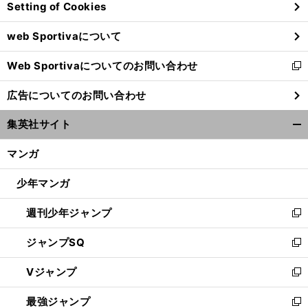
Setting of Cookies
ド
ウ
web Sportivaについて
で
開
Web Sportivaについてのお問い合わせ
く
新
し
広告についてのお問い合わせ
い
ウ
集英社サイト
ィ
開
ン
く/
マンガ
ド
閉
ウ
じ
少年マンガ
で
る
開
週刊少年ジャンプ
く
新
し
ジャンプSQ
い
新
ウ
し
Vジャンプ
ィ
い
新
ン
ウ
し
最強ジャンプ
ド
ィ
い
新