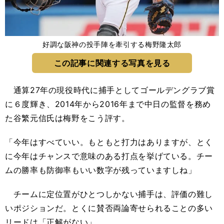
好調な阪神の投手陣を牽引する梅野隆太郎
この記事に関連する写真を見る
通算27年の現役時代に捕手としてゴールデングラブ賞
に６度輝き、2014年から2016年まで中日の監督を務め
た谷繁元信氏は梅野をこう評す。
「今年はすべていい。もともと打力はありますが、とく
に今年はチャンスで意味のある打点を挙げている。チー
ムの勝率も防御率もいい数字が残っていますしね」
チームに定位置がひとつしかない捕手は、評価の難し
いポジションだ。とくに賛否両論寄せられることの多い
リードは「正解がない」。