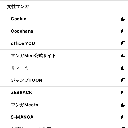
開
ウ
ン
ウ
し
女性マンガ
く
で
ド
ィ
い
開
ウ
ン
ウ
Cookie
く
で
ド
ィ
新
開
ウ
ン
し
Cocohana
く
で
ド
い
新
開
ウ
ウ
し
office YOU
く
で
ィ
い
新
開
ン
ウ
し
マンガMee公式サイト
く
ド
ィ
い
新
ウ
ン
ウ
し
リマコミ
で
ド
ィ
い
新
開
ウ
ン
ウ
し
ジャンプTOON
く
で
ド
ィ
い
新
開
ウ
ン
ウ
し
ZEBRACK
く
で
ド
ィ
い
新
開
ウ
ン
ウ
し
マンガMeets
く
で
ド
ィ
い
新
開
ウ
ン
ウ
し
S-MANGA
く
で
ド
ィ
い
新
開
ウ
ン
ウ
し