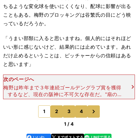
ちるような変化球を使いにくくなり、配球に影響が出る
こともある。梅野のブロッキングは谷繁氏の目にどう映
っているだろうか。
「うまい部類に入ると思いますね。個人的にはそれほど
いい形に感じないけど、結果的には止めています。あれ
だけ止めるということは、ピッチャーからの信頼はある
と思います」
次のページへ
梅野は昨年まで３年連続ゴールデングラブ賞を獲得
するなど、現在の阪神に不可欠な存在だ。"扇の
要"が決まることで、チームはシーズントータルの
戦い方を計算しやすくなる。加えて、投手が打席に
次
1
2
3
4
のページへ
立つセ・リーグで一
1 / 4
いいね
Xでポストする
LINEで送る
line
faceboo
x