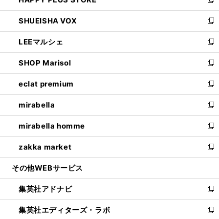
ド
ィ
い
新
ウ
ン
ウ
し
SHUEISHA VOX
で
ド
ィ
い
新
開
ウ
ン
ウ
し
LEEマルシェ
く
で
ド
ィ
い
新
開
ウ
ン
ウ
し
SHOP Marisol
く
で
ド
ィ
い
新
開
ウ
ン
ウ
し
eclat premium
く
で
ド
ィ
い
新
開
ウ
ン
ウ
し
mirabella
く
で
ド
ィ
い
新
開
ウ
ン
ウ
し
mirabella homme
く
で
ド
ィ
い
新
開
ウ
ン
ウ
し
zakka market
く
で
ド
ィ
い
新
開
ウ
ン
ウ
し
その他WEBサービス
く
で
ド
ィ
い
開
ウ
ン
ウ
集英社アドナビ
く
で
ド
ィ
新
開
ウ
ン
し
集英社エディターズ・ラボ
く
で
ド
い
新