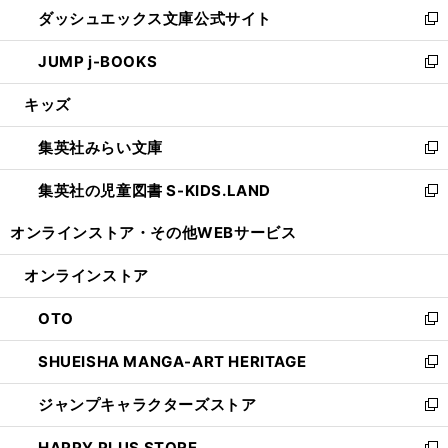
し
ダッシュエックス文庫公式サイト
く
ド
ィ
い
新
ウ
ン
ウ
し
JUMP j-BOOKS
で
ド
ィ
い
新
開
ウ
ン
ウ
し
キッズ
く
で
ド
ィ
い
開
ウ
ン
ウ
集英社みらい文庫
く
で
ド
ィ
新
開
ウ
ン
し
集英社の児童図書 S-KIDS.LAND
く
で
ド
い
新
開
ウ
ウ
し
オンラインストア・
その他WEBサービス
く
で
ィ
い
開
ン
ウ
オンラインストア
く
ド
ィ
ウ
ン
OTO
で
ド
新
開
ウ
し
SHUEISHA MANGA-ART HERITAGE
く
で
い
新
開
ウ
し
ジャンプキャラクターズストア
く
ィ
い
新
ン
ウ
し
HAPPY PLUS STORE