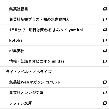
開
ウ
ウ
し
集英社新書
く
で
ィ
い
新
開
ン
ウ
し
集英社新書プラス - 知の水先案内人
く
ド
ィ
い
新
ウ
ン
ウ
し
1日5分で、明日は変わる よみタイ yomitai
で
ド
ィ
い
新
開
ウ
ン
ウ
し
kotoba
く
で
ド
ィ
い
新
開
ウ
ン
ウ
し
e!集英社
く
で
ド
ィ
い
新
開
ウ
ン
ウ
し
情報・知識＆オピニオン imidas
く
で
ド
ィ
い
新
開
ウ
ン
ウ
し
ライトノベル・ノベライズ
く
で
ド
ィ
い
開
ウ
ン
ウ
集英社Webマガジン コバルト
く
で
ド
ィ
新
開
ウ
ン
し
集英社オレンジ文庫
く
で
ド
い
新
開
ウ
ウ
し
シフォン文庫
く
で
ィ
い
新
開
ン
ウ