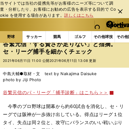
当サイトでは当社の提携先等がお客様のニーズ等について調
査・分析したり、お客様にお勧めの広告を表⽰する⽬的で Co
閉じ
okie を使⽤する場合があります。
詳しくはこちら
る
マイペ
web Sportiva (webスポルティーバ)
検索
メニュ
we
ー
野球の記事一覧
プロ野球
谷繁元信「ずる賢さが足
b
ジ
野球
サッカー
競馬
ゴルフ
その他球技
その他
ス
谷繁元信「ずる賢さが足りない」と指摘。
ポ
セ・リーグ捕手を細かくチェック
ル
テ
2021年06月11日 11:00 公開
2021年06月11日 13:08 更新
ィ
ー
中島大輔●取材・文 text by Nakajima Daisuke
バ
photo by Jiji Photo
谷繁元信のパ・リーグ「捕手診断」はこちら＞＞
今季のプロ野球は開幕から約60試合を消化し、セ・リ
ーグでは阪神が一歩抜け出している。得点はリーグ１位
タイ、失点は同２位と、攻守にバランスのいい戦いぶり