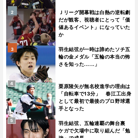
Ｊリーグ開幕戦は白熱の逆転劇
2
だが観客、視聴者にとって「価
値あるイベント」になっていた
か
羽生結弦が一時は諦めたソチ五
3
輪の金メダル「五輪の本当の怖
さを知った......」
4
栗原陵矢が無名校進学の理由は
「自転車で13分」 春江工出身
として最初で最後のプロ野球選
手となった
5
羽生結弦、五輪連覇の舞台裏
ケガで欠場中に取り組んだ「勉