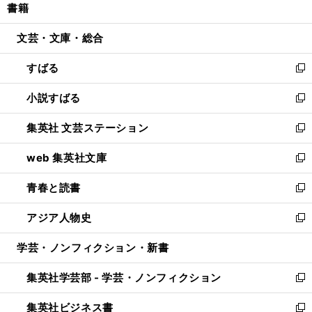
書籍
く
で
ド
ィ
い
開
ウ
ン
ウ
文芸・文庫・総合
く
で
ド
ィ
開
ウ
ン
すばる
く
で
ド
新
開
ウ
し
小説すばる
く
で
い
新
開
ウ
し
集英社 文芸ステーション
く
ィ
い
新
ン
ウ
し
web 集英社文庫
ド
ィ
い
新
ウ
ン
ウ
し
青春と読書
で
ド
ィ
い
新
開
ウ
ン
ウ
し
アジア人物史
く
で
ド
ィ
い
新
開
ウ
ン
ウ
し
学芸・ノンフィクション・新書
く
で
ド
ィ
い
開
ウ
ン
ウ
集英社学芸部 - 学芸・ノンフィクション
く
で
ド
ィ
新
開
ウ
ン
し
集英社ビジネス書
く
で
ド
い
新