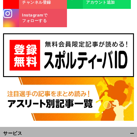
チャンネル登録
アカウント追加
stagra
Instagramで
m
フォローする
。
二
」
悲
」
前
へ
サービス
開