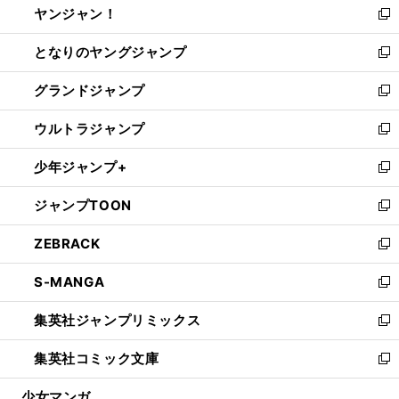
ヤンジャン！
く
で
ィ
い
新
開
ン
ウ
し
となりのヤングジャンプ
く
ド
ィ
い
新
ウ
ン
ウ
し
グランドジャンプ
で
ド
ィ
い
新
開
ウ
ン
ウ
し
ウルトラジャンプ
く
で
ド
ィ
い
新
開
ウ
ン
ウ
し
少年ジャンプ+
く
で
ド
ィ
い
新
開
ウ
ン
ウ
し
ジャンプTOON
く
で
ド
ィ
い
新
開
ウ
ン
ウ
し
ZEBRACK
く
で
ド
ィ
い
新
開
ウ
ン
ウ
し
S-MANGA
く
で
ド
ィ
い
新
開
ウ
ン
ウ
し
集英社ジャンプリミックス
く
で
ド
ィ
い
新
開
ウ
ン
ウ
し
集英社コミック文庫
く
で
ド
ィ
い
新
開
ウ
ン
ウ
し
少女マンガ
く
で
ド
ィ