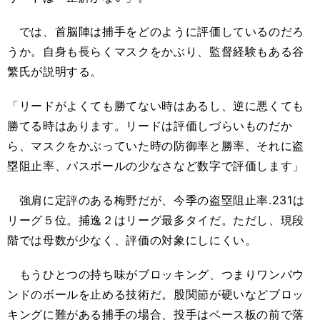
では、首脳陣は捕手をどのように評価しているのだろ
うか。自身も長らくマスクをかぶり、監督経験もある谷
繁氏が説明する。
「リードがよくても勝てない時はあるし、逆に悪くても
勝てる時はあります。リードは評価しづらいものだか
ら、マスクをかぶっていた時の防御率と勝率、それに盗
塁阻止率、パスボールの少なさなど数字で評価します」
強肩に定評のある梅野だが、今季の盗塁阻止率.231は
リーグ５位。捕逸２はリーグ最多タイだ。ただし、現段
階では母数が少なく、評価の対象にしにくい。
もうひとつの持ち味がブロッキング、つまりワンバウ
ンドのボールを止める技術だ。股関節が硬いなどブロッ
キングに難がある捕手の場合、投手はベース板の前で落