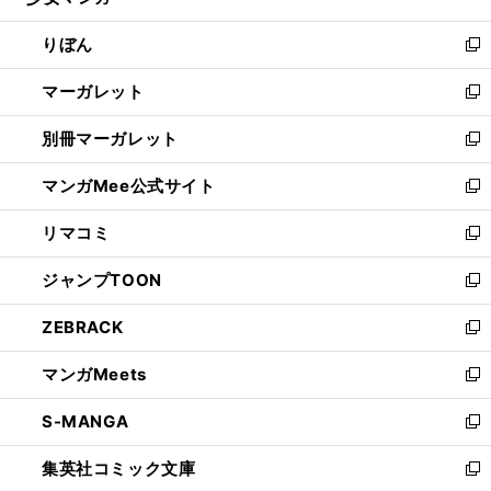
い
開
ウ
ン
ウ
りぼん
く
で
ド
ィ
新
開
ウ
ン
し
マーガレット
く
で
ド
い
新
開
ウ
ウ
し
別冊マーガレット
く
で
ィ
い
新
開
ン
ウ
し
マンガMee公式サイト
く
ド
ィ
い
新
ウ
ン
ウ
し
リマコミ
で
ド
ィ
い
新
開
ウ
ン
ウ
し
ジャンプTOON
く
で
ド
ィ
い
新
開
ウ
ン
ウ
し
ZEBRACK
く
で
ド
ィ
い
新
開
ウ
ン
ウ
し
マンガMeets
く
で
ド
ィ
い
新
開
ウ
ン
ウ
し
S-MANGA
く
で
ド
ィ
い
新
開
ウ
ン
ウ
し
集英社コミック文庫
く
で
ド
ィ
い
新