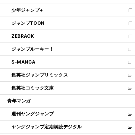
ウ
ン
ウ
し
少年ジャンプ+
で
ド
ィ
い
新
開
ウ
ン
ウ
し
ジャンプTOON
く
で
ド
ィ
い
新
開
ウ
ン
ウ
し
ZEBRACK
く
で
ド
ィ
い
新
開
ウ
ン
ウ
し
ジャンプルーキー！
く
で
ド
ィ
い
新
開
ウ
ン
ウ
し
S-MANGA
く
で
ド
ィ
い
新
開
ウ
ン
ウ
し
集英社ジャンプリミックス
く
で
ド
ィ
い
新
開
ウ
ン
ウ
し
集英社コミック文庫
く
で
ド
ィ
い
新
開
ウ
ン
ウ
し
青年マンガ
く
で
ド
ィ
い
開
ウ
ン
ウ
週刊ヤングジャンプ
く
で
ド
ィ
新
開
ウ
ン
し
ヤングジャンプ定期購読デジタル
く
で
ド
い
新
開
ウ
ウ
し