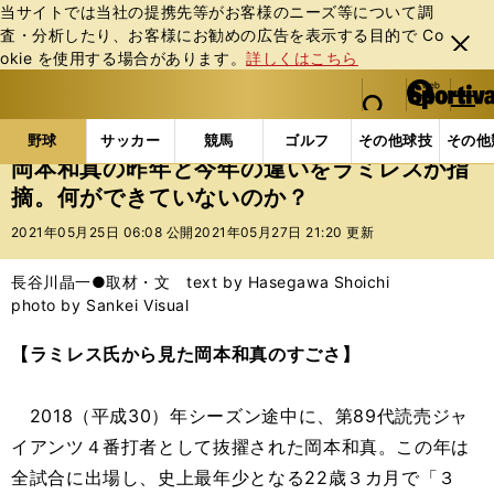
当サイトでは当社の提携先等がお客様のニーズ等について調
査・分析したり、お客様にお勧めの広告を表⽰する⽬的で Co
閉じ
okie を使⽤する場合があります。
詳しくはこちら
る
マイペ
web Sportiva (webスポルティーバ)
検索
メニュ
we
ー
野球の記事一覧
プロ野球
岡本和真の昨年と今年の
b
ジ
野球
サッカー
競馬
ゴルフ
その他球技
その他
ス
岡本和真の昨年と今年の違いをラミレスが指
ポ
摘。何ができていないのか？
ル
テ
2021年05月25日 06:08 公開
2021年05月27日 21:20 更新
ィ
ー
長谷川晶一●取材・文 text by Hasegawa Shoichi
バ
photo by Sankei Visual
【ラミレス氏から見た岡本和真のすごさ】
2018（平成30）年シーズン途中に、第89代読売ジャ
イアンツ４番打者として抜擢された岡本和真。この年は
全試合に出場し、史上最年少となる22歳３カ月で「３