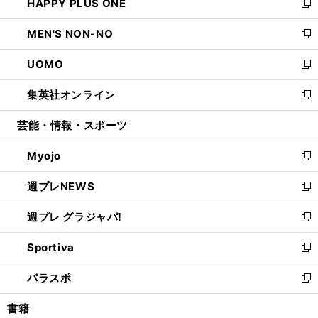
HAPPY PLUS ONE
く
で
ド
ィ
い
新
開
ウ
ン
ウ
し
MEN'S NON-NO
く
で
ド
ィ
い
新
開
ウ
ン
ウ
し
UOMO
く
で
ド
ィ
い
新
開
ウ
ン
ウ
し
集英社オンライン
く
で
ド
ィ
い
新
開
ウ
ン
ウ
し
芸能・情報・スポーツ
く
で
ド
ィ
い
開
ウ
ン
ウ
Myojo
く
で
ド
ィ
新
開
ウ
ン
し
週プレNEWS
く
で
ド
い
新
開
ウ
ウ
し
週プレ グラジャパ!
く
で
ィ
い
新
開
ン
ウ
し
Sportiva
く
ド
ィ
い
新
ウ
ン
ウ
し
パラスポ
で
ド
ィ
い
新
開
ウ
ン
ウ
し
書籍
く
で
ド
ィ
い