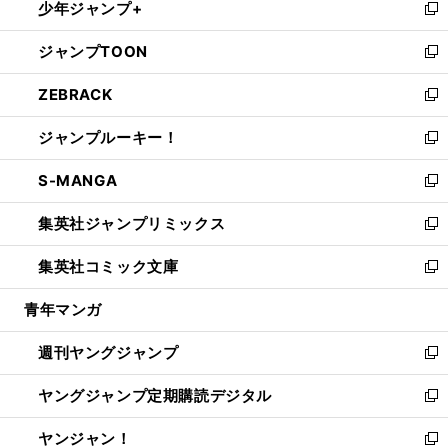
少年ジャンプ+
で
ド
ィ
い
新
開
ウ
ン
ウ
し
ジャンプTOON
く
で
ド
ィ
い
新
開
ウ
ン
ウ
し
ZEBRACK
く
で
ド
ィ
い
新
開
ウ
ン
ウ
し
ジャンプルーキー！
く
で
ド
ィ
い
新
開
ウ
ン
ウ
し
S-MANGA
く
で
ド
ィ
い
新
開
ウ
ン
ウ
し
集英社ジャンプリミックス
く
で
ド
ィ
い
新
開
ウ
ン
ウ
し
集英社コミック文庫
く
で
ド
ィ
い
新
開
ウ
ン
ウ
し
青年マンガ
く
で
ド
ィ
い
開
ウ
ン
ウ
週刊ヤングジャンプ
く
で
ド
ィ
新
開
ウ
ン
し
ヤングジャンプ定期購読デジタル
く
で
ド
い
新
開
ウ
ウ
し
ヤンジャン！
く
で
ィ
い
新