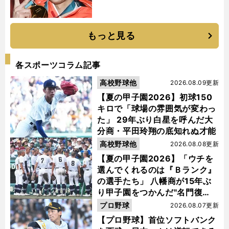
もっと見る
各スポーツコラム記事
高校野球他
2026.08.09更新
【夏の甲子園2026】初球150
キロで「球場の雰囲気が変わっ
た」 29年ぶり白星を呼んだ大
分商・平田玲翔の底知れぬ才能
高校野球他
2026.08.08更新
【夏の甲子園2026】「ウチを
選んでくれるのは『Ｂランク』
の選手たち」 八幡商が15年ぶ
り甲子園をつかんだ"名門復
活"の舞台裏
プロ野球
2026.08.07更新
【プロ野球】首位ソフトバンク