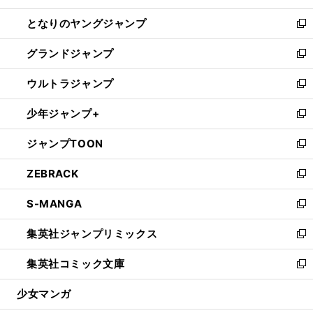
開
ン
ウ
し
となりのヤングジャンプ
く
ド
ィ
い
新
ウ
ン
ウ
し
グランドジャンプ
で
ド
ィ
い
新
開
ウ
ン
ウ
し
ウルトラジャンプ
く
で
ド
ィ
い
新
開
ウ
ン
ウ
し
少年ジャンプ+
く
で
ド
ィ
い
新
開
ウ
ン
ウ
し
ジャンプTOON
く
で
ド
ィ
い
新
開
ウ
ン
ウ
し
ZEBRACK
く
で
ド
ィ
い
新
開
ウ
ン
ウ
し
S-MANGA
く
で
ド
ィ
い
新
開
ウ
ン
ウ
し
集英社ジャンプリミックス
く
で
ド
ィ
い
新
開
ウ
ン
ウ
し
集英社コミック文庫
く
で
ド
ィ
い
新
開
ウ
ン
ウ
し
少女マンガ
く
で
ド
ィ
い
開
ウ
ン
ウ