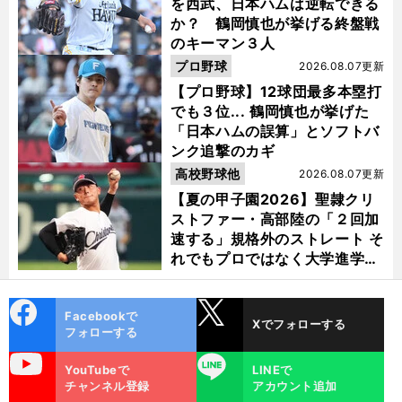
を西武、日本ハムは逆転できる
か？ 鶴岡慎也が挙げる終盤戦
のキーマン３人
プロ野球
2026.08.07更新
【プロ野球】12球団最多本塁打
でも３位... 鶴岡慎也が挙げた
「日本ハムの誤算」とソフトバ
ンク追撃のカギ
高校野球他
2026.08.07更新
【夏の甲子園2026】聖隷クリ
ストファー・高部陸の「２回加
速する」規格外のストレート そ
れでもプロではなく大学進学を
選ぶ理由
cebo
X
Facebookで
Xでフォローする
ok
フォローする
uTube
LINE
YouTubeで
LINEで
チャンネル登録
アカウント追加