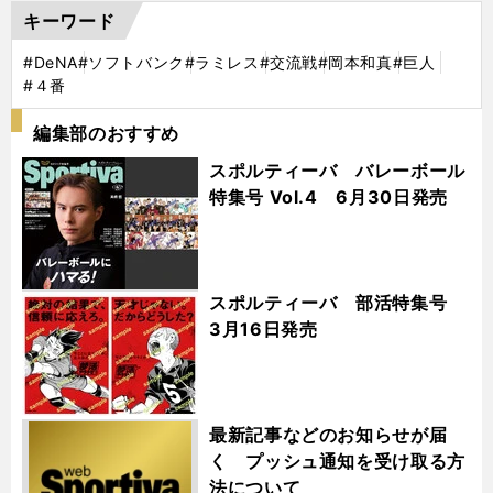
キーワード
#DeNA
#ソフトバンク
#ラミレス
#交流戦
#岡本和真
#巨人
#４番
編集部のおすすめ
スポルティーバ バレーボール
特集号 Vol.4 6月30日発売
スポルティーバ 部活特集号
3月16日発売
最新記事などのお知らせが届
く プッシュ通知を受け取る方
法について