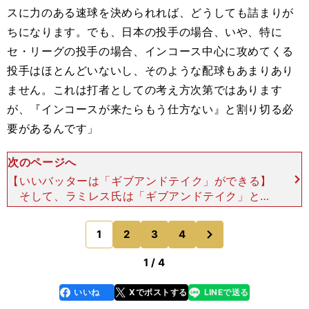
スに力のある速球を決められれば、どうしても詰まりが
ちになります。でも、日本の投手の場合、いや、特に
セ・リーグの投手の場合、インコース中心に攻めてくる
投手はほとんどいないし、そのような配球もあまりあり
ません。これは打者としての考え方次第ではあります
が、『インコースが来たらもう仕方ない』と割り切る必
要があるんです」
次のページへ
【いいバッターは「ギブアンドテイク」ができる】
そして、ラミレス氏は「ギブアンドテイク」とい
うフレーズを口にした。「いいバッターというの
は、ギブアンドテイクができるんです。どういうこ
次
1
2
3
4
のページへ
とかというと、ある
1 / 4
いいね
Xでポストする
LINEで送る
line
faceboo
x
k