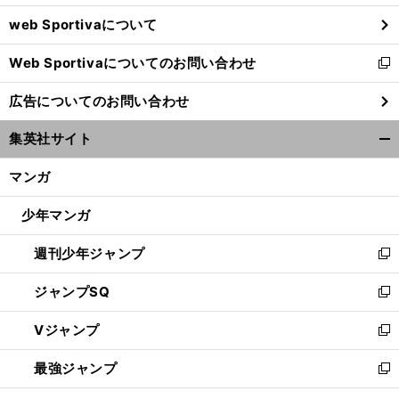
ウ
web Sportivaについて
で
開
Web Sportivaについてのお問い合わせ
く
新
し
広告についてのお問い合わせ
い
ウ
集英社サイト
ィ
開
ン
く/
マンガ
ド
閉
ウ
じ
少年マンガ
で
る
開
週刊少年ジャンプ
く
新
し
ジャンプSQ
い
新
ウ
し
Vジャンプ
ィ
い
新
ン
ウ
し
最強ジャンプ
ド
ィ
い
新
ウ
ン
ウ
し