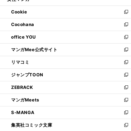
い
開
ウ
ン
ウ
Cookie
く
で
ド
ィ
新
開
ウ
ン
し
Cocohana
く
で
ド
い
新
開
ウ
ウ
し
office YOU
く
で
ィ
い
新
開
ン
ウ
し
マンガMee公式サイト
く
ド
ィ
い
新
ウ
ン
ウ
し
リマコミ
で
ド
ィ
い
新
開
ウ
ン
ウ
し
ジャンプTOON
く
で
ド
ィ
い
新
開
ウ
ン
ウ
し
ZEBRACK
く
で
ド
ィ
い
新
開
ウ
ン
ウ
し
マンガMeets
く
で
ド
ィ
い
新
開
ウ
ン
ウ
し
S-MANGA
く
で
ド
ィ
い
新
開
ウ
ン
ウ
し
集英社コミック文庫
く
で
ド
ィ
い
新