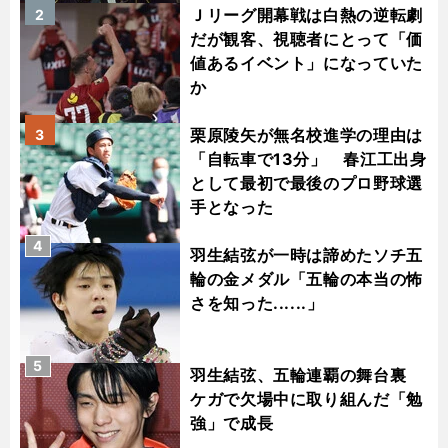
Ｊリーグ開幕戦は白熱の逆転劇
2
だが観客、視聴者にとって「価
値あるイベント」になっていた
か
栗原陵矢が無名校進学の理由は
3
「自転車で13分」 春江工出身
として最初で最後のプロ野球選
手となった
4
羽生結弦が一時は諦めたソチ五
輪の金メダル「五輪の本当の怖
さを知った......」
5
羽生結弦、五輪連覇の舞台裏
ケガで欠場中に取り組んだ「勉
強」で成長