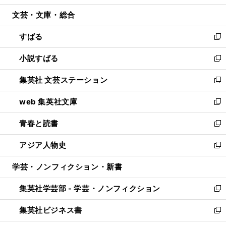
開
ウ
ン
ウ
文芸・文庫・総合
く
で
ド
ィ
開
ウ
ン
すばる
く
で
ド
新
開
ウ
し
小説すばる
く
で
い
新
開
ウ
し
集英社 文芸ステーション
く
ィ
い
新
ン
ウ
し
web 集英社文庫
ド
ィ
い
新
ウ
ン
ウ
し
青春と読書
で
ド
ィ
い
新
開
ウ
ン
ウ
し
アジア人物史
く
で
ド
ィ
い
新
開
ウ
ン
ウ
し
学芸・ノンフィクション・新書
く
で
ド
ィ
い
開
ウ
ン
ウ
集英社学芸部 - 学芸・ノンフィクション
く
で
ド
ィ
新
開
ウ
ン
し
集英社ビジネス書
く
で
ド
い
新
開
ウ
ウ
し