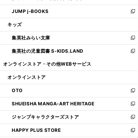
ウ
ン
ウ
し
JUMP j-BOOKS
で
ド
ィ
い
新
開
ウ
ン
ウ
し
キッズ
く
で
ド
ィ
い
開
ウ
ン
ウ
集英社みらい文庫
く
で
ド
ィ
新
開
ウ
ン
し
集英社の児童図書 S-KIDS.LAND
く
で
ド
い
新
開
ウ
ウ
し
オンラインストア・
その他WEBサービス
く
で
ィ
い
開
ン
ウ
オンラインストア
く
ド
ィ
ウ
ン
OTO
で
ド
新
開
ウ
し
SHUEISHA MANGA-ART HERITAGE
く
で
い
新
開
ウ
し
ジャンプキャラクターズストア
く
ィ
い
新
ン
ウ
し
HAPPY PLUS STORE
ド
ィ
い
新
ウ
ン
ウ
し