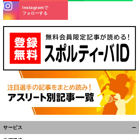
stagra
Instagramで
m
フォローする
イ
、
前
へ
サービス
開
く/