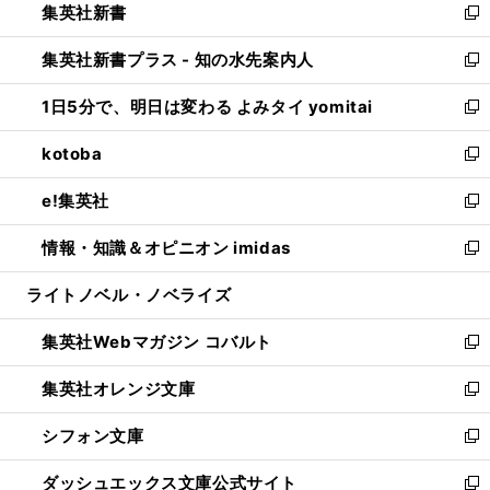
集英社新書
く
で
ィ
い
新
開
ン
ウ
し
集英社新書プラス - 知の水先案内人
く
ド
ィ
い
新
ウ
ン
ウ
し
1日5分で、明日は変わる よみタイ yomitai
で
ド
ィ
い
新
開
ウ
ン
ウ
し
kotoba
く
で
ド
ィ
い
新
開
ウ
ン
ウ
し
e!集英社
く
で
ド
ィ
い
新
開
ウ
ン
ウ
し
情報・知識＆オピニオン imidas
く
で
ド
ィ
い
新
開
ウ
ン
ウ
し
ライトノベル・ノベライズ
く
で
ド
ィ
い
開
ウ
ン
ウ
集英社Webマガジン コバルト
く
で
ド
ィ
新
開
ウ
ン
し
集英社オレンジ文庫
く
で
ド
い
新
開
ウ
ウ
し
シフォン文庫
く
で
ィ
い
新
開
ン
ウ
し
ダッシュエックス文庫公式サイト
く
ド
ィ
い
新