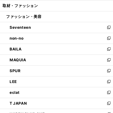
開
ウ
ン
ウ
し
取材・ファッション
く
で
ド
ィ
い
開
ウ
ン
ウ
ファッション・美容
く
で
ド
ィ
開
ウ
ン
Seventeen
く
で
ド
新
開
ウ
し
non-no
く
で
い
新
開
ウ
し
BAILA
く
ィ
い
新
ン
ウ
し
MAQUIA
ド
ィ
い
新
ウ
ン
ウ
し
SPUR
で
ド
ィ
い
新
開
ウ
ン
ウ
し
LEE
く
で
ド
ィ
い
新
開
ウ
ン
ウ
し
eclat
く
で
ド
ィ
い
新
開
ウ
ン
ウ
し
T JAPAN
く
で
ド
ィ
い
新
開
ウ
ン
ウ
し