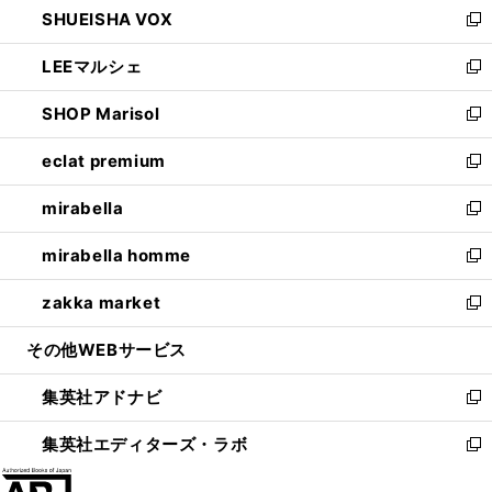
SHUEISHA VOX
で
ド
ィ
い
新
開
ウ
ン
ウ
し
LEEマルシェ
く
で
ド
ィ
い
新
開
ウ
ン
ウ
し
SHOP Marisol
く
で
ド
ィ
い
新
開
ウ
ン
ウ
し
eclat premium
く
で
ド
ィ
い
新
開
ウ
ン
ウ
し
mirabella
く
で
ド
ィ
い
新
開
ウ
ン
ウ
し
mirabella homme
く
で
ド
ィ
い
新
開
ウ
ン
ウ
し
zakka market
く
で
ド
ィ
い
新
開
ウ
ン
ウ
し
その他WEBサービス
く
で
ド
ィ
い
開
ウ
ン
ウ
集英社アドナビ
く
で
ド
ィ
新
開
ウ
ン
し
集英社エディターズ・ラボ
く
で
ド
い
新
開
ウ
ウ
し
く
で