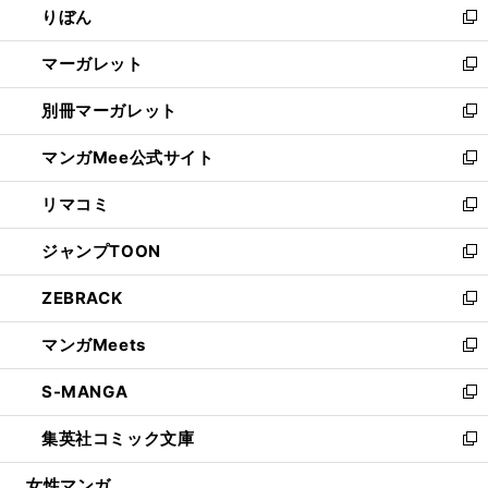
りぼん
く
で
ド
ィ
新
開
ウ
ン
し
マーガレット
く
で
ド
い
新
開
ウ
ウ
し
別冊マーガレット
く
で
ィ
い
新
開
ン
ウ
し
マンガMee公式サイト
く
ド
ィ
い
新
ウ
ン
ウ
し
リマコミ
で
ド
ィ
い
新
開
ウ
ン
ウ
し
ジャンプTOON
く
で
ド
ィ
い
新
開
ウ
ン
ウ
し
ZEBRACK
く
で
ド
ィ
い
新
開
ウ
ン
ウ
し
マンガMeets
く
で
ド
ィ
い
新
開
ウ
ン
ウ
し
S-MANGA
く
で
ド
ィ
い
新
開
ウ
ン
ウ
し
集英社コミック文庫
く
で
ド
ィ
い
新
開
ウ
ン
ウ
し
女性マンガ
く
で
ド
ィ