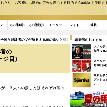
たり、お客様にお勧めの広告を表⽰する⽬的で Cookie を使⽤す
フ
その他球技
その他競技
モーター
フォト
連載
。全国Ｖ経験者の父が語る３兄弟の違いと指導法
編集部のおすすめ
4ページ目
スポルテ
験者の
集号 Vol
ージ目)
スポルテ
月16日発
最新記事
プッシュ
いて
が、３人への接し方はそれぞれ違っ