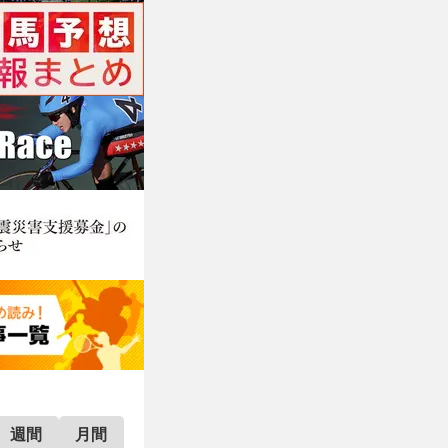
週間
月間