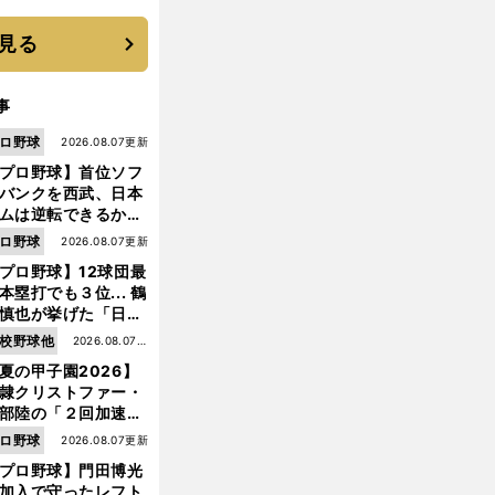
 それでもプロではな
大学進学を選ぶ理由
見る
事
ロ野球
2026.08.07更新
プロ野球】首位ソフ
バンクを西武、日本
ムは逆転できるか？
鶴岡慎也が挙げる終
ロ野球
2026.08.07更新
戦のキーマン３人
プロ野球】12球団最
本塁打でも３位... 鶴
慎也が挙げた「日本
ムの誤算」とソフト
前
校野球他
2026.08.07更
へ
ンク追撃のカギ
夏の甲子園2026】
新
隷クリストファー・
部陸の「２回加速す
」規格外のストレー
ロ野球
2026.08.07更新
 それでもプロではな
プロ野球】門田博光
大学進学を選ぶ理由
加入で守ったレフト