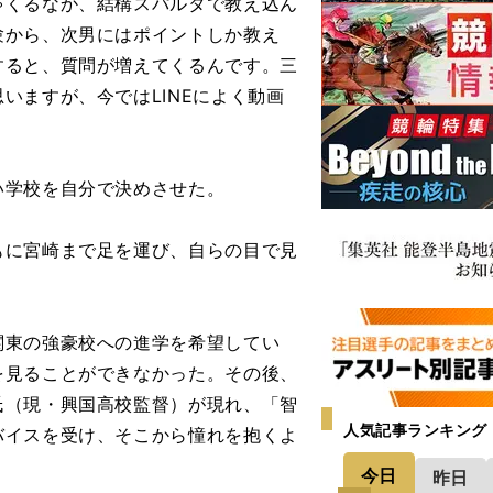
ゃくるなか、結構スパルタで教え込ん
験から、次男にはポイントしか教え
すると、質問が増えてくるんです。三
いますが、今ではLINEによく動画
学校を自分で決めさせた。
に宮崎まで足を運び、自らの目で見
東の強豪校への進学を希望してい
を見ることができなかった。その後、
氏（現・興国高校監督）が現れ、「智
人気記事ランキング
バイスを受け、そこから憧れを抱くよ
今日
昨日