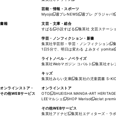
し
新
し
し
し
ン
ィ
ン
ン
開
で
開
で
い
し
い
い
い
ド
ン
ド
ド
芸能・情報・スポーツ
く
開
く
開
ウ
い
ウ
ウ
ウ
ウ
ド
ウ
ウ
Myojo
週プレNEWS
週プレ グラジャパ!
く
く
新
新
新
ィ
ウ
ィ
ィ
ィ
で
ウ
で
で
し
し
ン
ィ
ン
ン
ン
書籍
文芸・文庫・総合
開
で
開
開
い
い
ド
ン
ド
ド
ド
すばる
小説すばる
集英社 文芸ステーシ
く
開
く
く
新
新
ウ
ウ
ウ
ド
ウ
ウ
ウ
く
し
し
ィ
ィ
学芸・ノンフィクション・新書
で
ウ
で
で
で
い
い
ン
ン
集英社学芸部 - 学芸・ノンフィクション
開
で
開
開
開
新
ウ
ウ
ド
ド
1日5分で、明日は変わる よみタイ yomitai
く
開
く
く
く
し
新
ィ
ィ
ウ
ウ
く
い
ン
ン
ライトノベル・ノベライズ
で
で
ウ
ド
ド
集英社Webマガジン コバルト
集英社オレ
開
開
新
ィ
ウ
ウ
く
く
し
ン
キッズ
で
で
い
ド
集英社みらい文庫
集英社の児童図書 S-KID
開
開
新
ウ
ウ
く
く
し
ィ
オンラインストア・
オンラインストア
で
い
ン
その他WEBサービス
OTO
SHUEISHA MANGA-ART HERITAGE
開
新
ウ
ド
LEEマルシェ
SHOP Marisol
eclat prem
く
し
新
新
ィ
ウ
い
し
し
ン
その他WEBサービス
で
ウ
い
い
ド
集英社アドナビ
集英社エディターズ・ラ
開
新