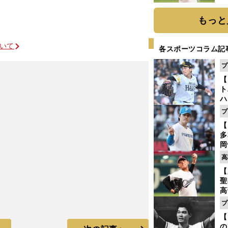
ト
く
もっと
ついて
各スポーツコラム記
プ
【
ト
ハ
プ
盤
【
多
岡
ハ
高
バ
【
聖
高
る
プ
ト
【
く
の