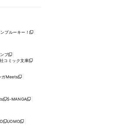
ャンプルーキー！
新
し
い
ウ
ャンプ
新
ィ
社コミック文庫
し
新
ン
い
し
ド
ウ
い
ウ
ガMeets
新
ィ
ウ
で
し
ン
ィ
開
い
ド
ン
く
ウ
ウ
ド
s
S-MANGA
新
新
ィ
で
ウ
し
し
ン
開
で
い
い
ド
く
開
ウ
ウ
ウ
NO
UOMO
く
新
新
ィ
ィ
で