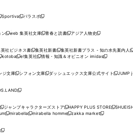
し
し
し
し
し
ン
ン
ン
ン
開
開
開
開
開
い
い
い
い
い
ド
ド
ド
ド
く
く
く
く
く
ウ
ウ
ウ
ウ
ウ
ウ
ウ
ウ
ウ
Sportiva
パラスポ
新
新
ィ
ィ
ィ
ィ
ィ
で
で
で
で
し
し
し
ン
ン
ン
ン
ン
開
開
開
開
い
い
い
ド
ド
ド
ド
ド
ョン
web 集英社文庫
青春と読書
アジア人物史
く
く
く
く
新
新
新
新
ウ
ウ
ウ
ウ
ウ
ウ
ウ
ウ
し
し
し
し
ィ
ィ
ィ
で
で
で
で
で
い
い
い
い
ン
ン
ン
集英社ビジネス書
集英社新書
集英社新書プラス - 知の水先案内人
開
開
開
開
開
新
新
新
ウ
ウ
ウ
ウ
ド
ド
ド
kotoba
e!集英社
情報・知識＆オピニオン imidas
く
く
く
く
く
新
し
新
し
新
ィ
ィ
ィ
ィ
ウ
ウ
ウ
し
し
い
し
い
し
ン
ン
ン
ン
で
で
で
い
い
ウ
い
ウ
い
ド
ド
ド
ド
ンジ文庫
シフォン文庫
ダッシュエックス文庫公式サイト
JUMP 
開
開
開
新
新
新
ウ
ウ
ィ
ウ
ィ
ウ
ウ
ウ
ウ
ウ
く
く
く
し
し
し
ィ
ィ
ン
ィ
ン
ィ
で
で
で
で
い
い
い
ン
ン
ド
ン
ド
ン
S.LAND
開
開
開
開
新
ウ
ウ
ウ
ド
ド
ウ
ド
ウ
ド
く
く
く
く
し
ィ
ィ
ィ
ウ
ウ
で
ウ
で
ウ
い
ン
ン
ン
ジャンプキャラクターズストア
HAPPY PLUS STORE
SHUEIS
で
で
開
で
開
で
新
新
新
ウ
ド
ド
ド
ium
mirabella
mirabella homme
zakka market
開
開
く
開
く
開
し
新
新
新
し
新
し
ィ
ウ
ウ
ウ
く
く
く
く
い
し
し
い
し
し
い
ン
で
で
で
ウ
い
い
ウ
い
い
ウ
ド
ボ
開
開
開
新