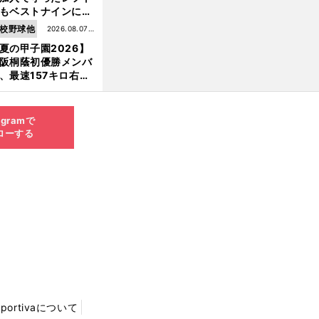
もベストナインに輝
た石嶺和彦 「サッ
校野球他
2026.08.07更
」という愛称は松永
夏の甲子園2026】
新
美がきっかけ？
阪桐蔭初優勝メンバ
、最速157キロ右
、平成初完封＆初本
打... 指揮官たちの知
れざる現役時代
agramで
ローする
Sportivaについて