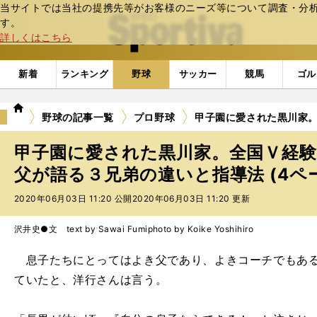
当サイトでは当社の提携先等がお客様のニーズ等について調査・分析し
web Sportiva (webスポルティーバ)
す。
詳しくはこちら
新着
ランキング
野球
サッカー
競馬
ゴル
we
野球の記事一覧
プロ野球
甲子園に愛された黒川家
b
ス
甲子園に愛された黒川家。全国Ｖ経
ポ
ル
父が語る３兄弟の違いと指導法 (4ペ
テ
2020年06月03日 11:20 公開
2020年06月03日 11:20 更新
ィ
ー
バ
沢井史●文 text by Sawai Fumi
photo by Koike Yoshihiro
息子たちにとってはよき父であり、よきコーチでもある
ていたと、洋行さんは言う。