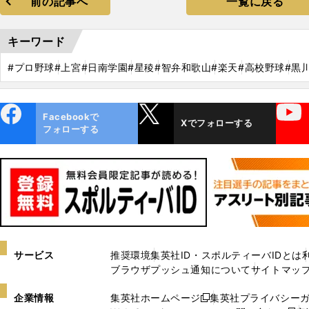
前の記事へ
一覧に戻る
キーワード
#プロ野球
#上宮
#日南学園
#星稜
#智弁和歌山
#楽天
#高校野球
#黒
ebo
X
YouTube
Facebookで
Xでフォローする
ok
フォローする
サービス
推奨環境
集英社ID・スポルティーバIDとは
ブラウザプッシュ通知について
サイトマッ
企業情報
集英社ホームページ
集英社プライバシー
新