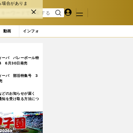
る場合がありま
マイペ
閉じ
検索
メニュ
ー
る
す
ジ
る
動画
インフォ
ィーバ バレーボール特
.4 6月30日発売
ィーバ 部活特集号 3
売
などのお知らせが届く
通知を受け取る方法につ