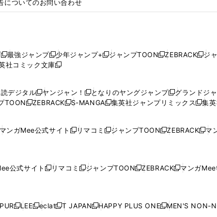
告についてのお問い合わせ
プ
最強ジャンプ
少年ジャンプ+
ジャンプTOON
ZEBRACK
ジ
新
新
新
新
新
英社コミック文庫
し
新
し
し
し
し
い
い
し
い
い
い
ウ
ウ
い
ウ
ウ
ウ
購読デジタル
ヤンジャン！
となりのヤングジャンプ
グランドジ
新
新
新
ィ
ィ
ウ
ィ
ィ
ィ
プTOON
ZEBRACK
S-MANGA
集英社ジャンプリミックス
集英
新
し
新
し
新
し
新
ン
ン
ィ
ン
ン
ン
し
い
し
い
し
い
し
ド
ド
ン
ド
ド
ド
い
ウ
い
ウ
い
ウ
い
ウ
ウ
ド
ウ
ウ
ウ
マンガMee公式サイト
リマコミ
ジャンプTOON
ZEBRACK
マン
新
新
新
新
ウ
ィ
ウ
ィ
ウ
ィ
ウ
で
で
ウ
で
で
で
し
し
し
し
し
ィ
ン
ィ
ン
ィ
ン
ィ
開
開
で
開
開
開
い
い
い
い
い
ン
ド
ン
ド
ン
ド
ン
く
く
開
く
く
く
ウ
ウ
ウ
ウ
ウ
ド
ウ
ド
ウ
ド
ウ
ド
ee公式サイト
リマコミ
ジャンプTOON
ZEBRACK
マンガMeet
く
新
新
新
新
ィ
ィ
ィ
ィ
ィ
ウ
で
ウ
で
ウ
で
ウ
し
し
し
し
ン
ン
ン
ン
ン
で
開
で
開
で
開
で
い
い
い
い
ド
ド
ド
ド
ド
開
く
開
く
開
く
開
ウ
ウ
ウ
ウ
ウ
ウ
ウ
ウ
ウ
PUR
LEE
eclat
T JAPAN
HAPPY PLUS ONE
MEN'S NON-
く
く
く
く
新
新
新
新
新
ィ
ィ
ィ
ィ
で
で
で
で
で