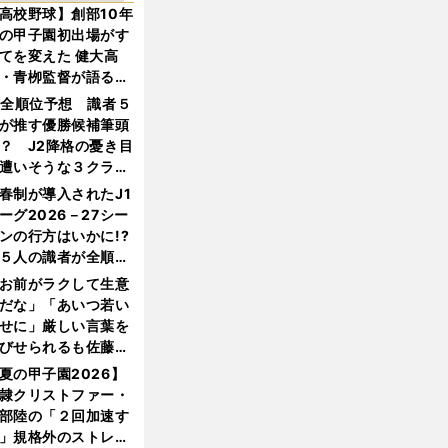
高校野球】創部10年
の甲子園初出場がす
てを変えた 健大高
・青栁監督が語る
機動破壊」はこうし
1全順位予想 識者５
生まれた
が推す優勝候補筆頭
？ J2降格の憂き目
遭いそうな３クラブ
は？
春制が導入されたJ1
ーグ2026－27シー
ンの行方はいかに!?
５人の識者が全順位
大胆予想
お前がラクして生意
だな」「あいつ若い
せに」厳しい言葉を
びせられるも佐藤慎
郎が貫いた誇りとフ
夏の甲子園2026】
ンへの思い
隷クリストファー・
部陸の「２回加速す
」規格外のストレー