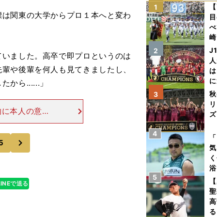
【
1
は関東の大学からプロ１本へと変わ
目
べ
崎
「
J
2
ていました。高卒で即プロというのは
て
人
先輩や後輩を何人も見てきましたし、
は
に
......」
と
秋
3
リ
的に本人の意志
ズ
ったら反対して
勢が普段からあ
4
を
「
次
5
気
く
浴
5
太
【
LINEで送る
ァ
聖
高
る