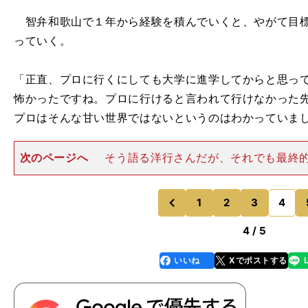
智弁和歌山で１年から経験を積んでいくと、やがて目標
っていく。
「正直、プロに行くにしても大学に進学してからと思っ
怖かったですね。プロに行けると言われて行けなかった
プロはそんな甘い世界ではないというのはわかっていましたから
次のページへ
そう語る洋行さんだが、それでも最終
を尊重したのは、黒川の性格もあった。「史陽じゃなか
いたと思います。アイツならなんとかなると思わせる姿
りました。自分から進んで
1
2
3
4
のページへ
のページへ
前
4 / 5
いいね
Xでポストする
line
faceboo
x
k