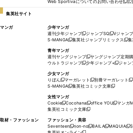
Web Sportivaについてのお問い合わせ
広
し
新
い
し
集英社サイト
ウ
い
ィ
ウ
マンガ
少年マンガ
ン
ィ
週刊少年ジャンプ
ジャンプSQ
Vジャン
ド
ン
新
新
S-MANGA
集英社ジャンプリミックス
集
ウ
ド
新
し
し
新
で
ウ
し
い
い
し
青年マンガ
開
で
い
ウ
ウ
い
週刊ヤングジャンプ
ヤングジャンプ定期
新
く
開
ウ
ィ
ィ
ウ
ウルトラジャンプ
少年ジャンプ+
ジャン
新
し
新
く
ィ
ン
ン
ィ
し
い
し
ン
ド
ド
ン
少女マンガ
い
ウ
い
ド
ウ
ウ
ド
りぼん
マーガレット
別冊マーガレット
新
新
新
ウ
ィ
ウ
ウ
で
で
ウ
S-MANGA
集英社コミック文庫
し
新
し
新
ィ
ン
ィ
で
開
開
で
い
し
い
し
ン
ド
ン
女性マンガ
開
く
く
開
ウ
い
ウ
い
ド
ウ
ド
Cookie
Cocohana
office YOU
マンガM
く
く
新
新
新
ィ
ウ
ィ
ウ
ウ
で
ウ
集英社コミック文庫
し
新
し
し
ン
ィ
ン
ィ
で
開
で
い
し
い
い
ド
ン
ド
ン
取材・ファッション
ファッション・美容
開
く
開
ウ
い
ウ
ウ
ウ
ド
ウ
ド
Seventeen
non-no
BAILA
MAQUIA
S
く
く
新
新
新
新
ィ
ウ
ィ
ィ
で
ウ
で
ウ
集英社オンライン