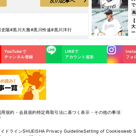
次の記事へ
で
い
高
サ
【
浩
大
川史陽
#黒川大雅
#黒川怜遠
#黒川洋行
ー
腕
塁
Instagra
LINE
ら
YouTubeで
LINEで
Inst
m
チャンネル登録
アカウント追加
フォ
利用規約・会員規約
特定商取引法に基づく表示・その他の事項
プ
ガイドライン
SHUEISHA Privacy Guideline
Setting of Cookies
web 