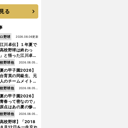
いを払ってくれた
見る
事
ロ野球
2026.08.06更新
江川卓伝】１年夏で
高校野球は終わっ
」と悟った江川卓の
え投手は、公式戦わ
校野球他
2026.08.05更
か16イニングの登板
夏の甲子園2026】
新
大洋から２位指名を
台育英の同級生、元
けた
人のチームメイト、
師と教え子...聖地で
校野球他
2026.08.05更
差する運命の再会
夏の甲子園2026】
新
青春って密なので」
原点はあの夏の惨敗
台育英・須江航が明
校野球他
2026.08.05更
す"日本一1000日計
高校野球】「2018
新
"のすべて
８月12日を一生忘れ