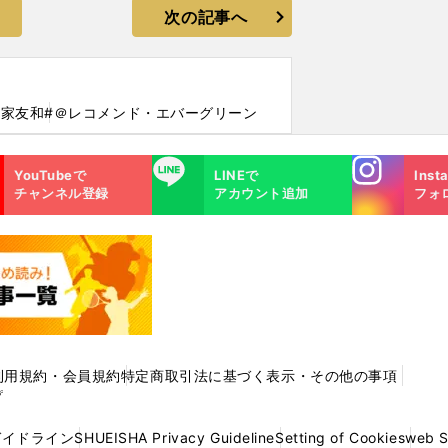
次の記事へ
大家友和
#＠レコメンド・エバーグリーン
Instagra
LINE
YouTubeで
LINEで
Inst
m
チャンネル登録
アカウント追加
フォ
利用規約・会員規約
特定商取引法に基づく表示・その他の事項
プ
ガイドライン
SHUEISHA Privacy Guideline
Setting of Cookies
web 