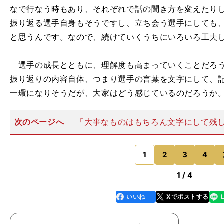
なで行なう時もあり、それぞれで話の聞き方を変えたり
振り返る選手自身もそうですし、立ち会う選手にしても
と思うんです。なので、続けていくうちにいろいろ工夫
選手の成長とともに、理解度も高まっていくことだろう
振り返りの内容自体、つまり選手の言葉を文字にして、
一環になりそうだが、大家はどう感じているのだろうか
次のページへ
「大事なものはもちろん文字にして残
ゲーム中は僕もメモを取ります。ほかのコーチとも情報
いけないわけですから。でも、大体は覚えているもので
時に記録が必要になるぐら
1
2
3
4
のページへ
1 / 4
いいね
Xでポストする
line
faceboo
x
k