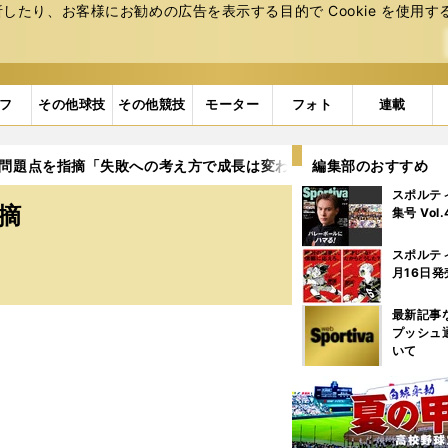
たり、お客様にお勧めの広告を表⽰する⽬的で Cookie を使⽤す
フ
その他球技
その他競技
モーター
フォト
連載
の問題点を指摘「失敗への考え方で成長は変わる」
編集部のおすすめ
スポルテ
摘
集号 Vol
スポルテ
月16日発
最新記事
プッシュ
いて