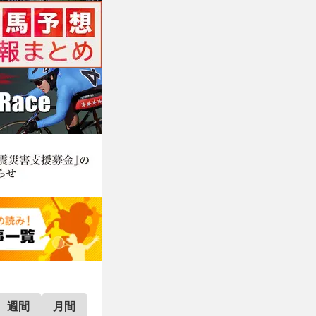
週間
月間