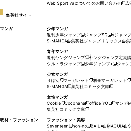
Web Sportivaについてのお問い合わせ
広
し
新
い
し
集英社サイト
ウ
い
ィ
ウ
マンガ
少年マンガ
ン
ィ
週刊少年ジャンプ
ジャンプSQ
Vジャン
ド
ン
新
新
S-MANGA
集英社ジャンプリミックス
集
ウ
ド
新
し
し
新
で
ウ
し
い
い
し
青年マンガ
開
で
い
ウ
ウ
い
週刊ヤングジャンプ
ヤングジャンプ定期
新
く
開
ウ
ィ
ィ
ウ
ウルトラジャンプ
少年ジャンプ+
ジャン
新
し
新
く
ィ
ン
ン
ィ
し
い
し
ン
ド
ド
ン
少女マンガ
い
ウ
い
ド
ウ
ウ
ド
りぼん
マーガレット
別冊マーガレット
新
新
新
ウ
ィ
ウ
ウ
で
で
ウ
S-MANGA
集英社コミック文庫
し
新
し
新
ィ
ン
ィ
で
開
開
で
い
し
い
し
ン
ド
ン
女性マンガ
開
く
く
開
ウ
い
ウ
い
ド
ウ
ド
Cookie
Cocohana
office YOU
マンガM
く
く
新
新
新
ィ
ウ
ィ
ウ
ウ
で
ウ
集英社コミック文庫
し
新
し
し
ン
ィ
ン
ィ
で
開
で
い
し
い
い
ド
ン
ド
ン
取材・ファッション
ファッション・美容
開
く
開
ウ
い
ウ
ウ
ウ
ド
ウ
ド
Seventeen
non-no
BAILA
MAQUIA
S
く
く
新
新
新
新
ィ
ウ
ィ
ィ
で
ウ
で
ウ