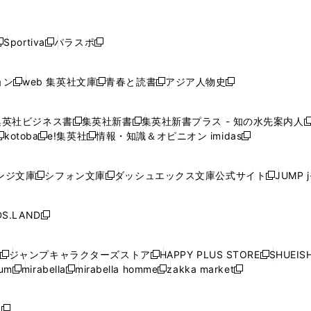
し
し
し
し
し
ン
ン
ン
ン
開
開
開
開
開
い
い
い
い
い
ド
ド
ド
ド
く
く
く
く
く
ウ
ウ
ウ
ウ
ウ
ウ
ウ
ウ
ウ
Sportiva
パラスポ
新
新
ィ
ィ
ィ
ィ
ィ
で
で
で
で
し
し
し
ン
ン
ン
ン
ン
開
開
開
開
い
い
い
ド
ド
ド
ド
ド
ョン
web 集英社文庫
青春と読書
アジア人物史
く
く
く
く
新
新
新
新
ウ
ウ
ウ
ウ
ウ
ウ
ウ
ウ
し
し
し
し
ィ
ィ
ィ
で
で
で
で
で
い
い
い
い
ン
ン
ン
集英社ビジネス書
集英社新書
集英社新書プラス - 知の水先案内人
開
開
開
開
開
新
新
新
ウ
ウ
ウ
ウ
ド
ド
ド
kotoba
e!集英社
情報・知識＆オピニオン imidas
く
く
く
く
く
新
し
新
し
新
ィ
ィ
ィ
ィ
ウ
ウ
ウ
し
し
い
し
い
し
ン
ン
ン
ン
で
で
で
い
い
ウ
い
ウ
い
ド
ド
ド
ド
ンジ文庫
シフォン文庫
ダッシュエックス文庫公式サイト
JUMP 
開
開
開
新
新
新
ウ
ウ
ィ
ウ
ィ
ウ
ウ
ウ
ウ
ウ
く
く
く
し
し
し
ィ
ィ
ン
ィ
ン
ィ
で
で
で
で
い
い
い
ン
ン
ド
ン
ド
ン
S.LAND
開
開
開
開
新
ウ
ウ
ウ
ド
ド
ウ
ド
ウ
ド
く
く
く
く
し
ィ
ィ
ィ
ウ
ウ
で
ウ
で
ウ
い
ン
ン
ン
ジャンプキャラクターズストア
HAPPY PLUS STORE
SHUEIS
で
で
開
で
開
で
新
新
新
ウ
ド
ド
ド
ium
mirabella
mirabella homme
zakka market
開
開
く
開
く
開
し
新
新
新
し
新
し
ィ
ウ
ウ
ウ
く
く
く
く
い
し
し
い
し
し
い
ン
で
で
で
ウ
い
い
ウ
い
い
ウ
ド
ボ
開
開
開