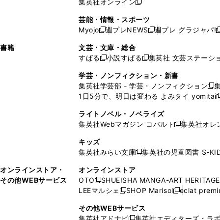
集英社オンライン
し
新
し
し
し
ン
ィ
ン
ン
開
で
開
で
い
し
い
い
い
ド
ン
ド
ド
芸能・情報・スポーツ
く
開
く
開
ウ
い
ウ
ウ
ウ
ウ
ド
ウ
ウ
Myojo
週プレNEWS
週プレ グラジャパ!
く
く
新
新
新
ィ
ウ
ィ
ィ
ィ
で
ウ
で
で
し
し
ン
ィ
ン
ン
ン
書籍
文芸・文庫・総合
開
で
開
開
い
い
ド
ン
ド
ド
ド
すばる
小説すばる
集英社 文芸ステーシ
く
開
く
く
新
新
ウ
ウ
ウ
ド
ウ
ウ
ウ
く
し
し
ィ
ィ
学芸・ノンフィクション・新書
で
ウ
で
で
で
い
い
ン
ン
集英社学芸部 - 学芸・ノンフィクション
開
で
開
開
開
新
ウ
ウ
ド
ド
1日5分で、明日は変わる よみタイ yomitai
く
開
く
く
く
し
新
ィ
ィ
ウ
ウ
く
い
ン
ン
ライトノベル・ノベライズ
で
で
ウ
ド
ド
集英社Webマガジン コバルト
集英社オレ
開
開
新
ィ
ウ
ウ
く
く
し
ン
キッズ
で
で
い
ド
集英社みらい文庫
集英社の児童図書 S-KID
開
開
新
ウ
ウ
く
く
し
ィ
オンラインストア・
オンラインストア
で
い
ン
その他WEBサービス
OTO
SHUEISHA MANGA-ART HERITAGE
開
新
ウ
ド
LEEマルシェ
SHOP Marisol
eclat prem
く
し
新
新
ィ
ウ
い
し
し
ン
その他WEBサービス
で
ウ
い
い
ド
集英社アドナビ
集英社エディターズ・ラ
開