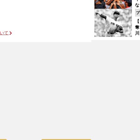
な
監
プ
始
【
語
奪
ついて
川
け
万全の準備と仲間への気配りを忘れない
準