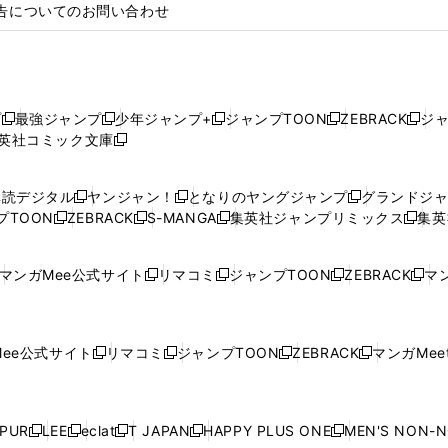
告についてのお問い合わせ
プ
最強ジャンプ
少年ジャンプ+
ジャンプTOON
ZEBRACK
ジ
新
新
新
新
新
英社コミック文庫
し
新
し
し
し
し
い
い
し
い
い
い
ウ
ウ
い
ウ
ウ
ウ
購読デジタル
ヤンジャン！
となりのヤングジャンプ
グランドジ
新
新
新
ィ
ィ
ウ
ィ
ィ
ィ
プTOON
ZEBRACK
S-MANGA
集英社ジャンプリミックス
集英
新
し
新
し
新
し
新
ン
ン
ィ
ン
ン
ン
し
い
し
い
し
い
し
ド
ド
ン
ド
ド
ド
い
ウ
い
ウ
い
ウ
い
ウ
ウ
ド
ウ
ウ
ウ
マンガMee公式サイト
リマコミ
ジャンプTOON
ZEBRACK
マン
新
新
新
新
ウ
ィ
ウ
ィ
ウ
ィ
ウ
で
で
ウ
で
で
で
し
し
し
し
し
ィ
ン
ィ
ン
ィ
ン
ィ
開
開
で
開
開
開
い
い
い
い
い
ン
ド
ン
ド
ン
ド
ン
く
く
開
く
く
く
ウ
ウ
ウ
ウ
ウ
ド
ウ
ド
ウ
ド
ウ
ド
ee公式サイト
リマコミ
ジャンプTOON
ZEBRACK
マンガMeet
く
新
新
新
新
ィ
ィ
ィ
ィ
ィ
ウ
で
ウ
で
ウ
で
ウ
し
し
し
し
ン
ン
ン
ン
ン
で
開
で
開
で
開
で
い
い
い
い
ド
ド
ド
ド
ド
開
く
開
く
開
く
開
ウ
ウ
ウ
ウ
ウ
ウ
ウ
ウ
ウ
PUR
LEE
eclat
T JAPAN
HAPPY PLUS ONE
MEN'S NON-
く
く
く
く
新
新
新
新
新
ィ
ィ
ィ
ィ
で
で
で
で
で