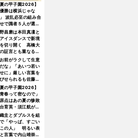
夏の甲子園2026】
優勝は横浜じゃな
」 波乱必至の組み合
せで識者５人が選ん
優勝校はここだ！
野昌磨は本田真凜と
アイスダンスで新境
を切り開く 高橋大
の証言とも重なる課
と楽しさ
お前がラクして生意
だな」「あいつ若い
せに」厳しい言葉を
びせられるも佐藤慎
郎が貫いた誇りとフ
夏の甲子園2026】
ンへの思い
青春って密なので」
原点はあの夏の惨敗
台育英・須江航が明
す"日本一1000日計
織圭とダブルスを組
"のすべて
で「やっぱ、すごい
この人」 明るい表
と言葉で内山靖崇の