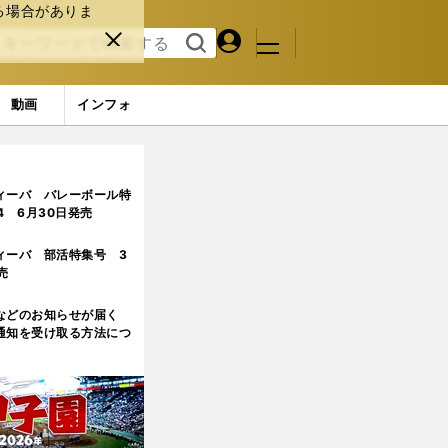
る場合がありま
マイペ
閉じ
検索
メニュ
ー
る
す
ジ
る
動画
インフォ
ィーバ バレーボール特
.4 6月30日発売
ィーバ 部活特集号 3
売
などのお知らせが届く
通知を受け取る方法につ