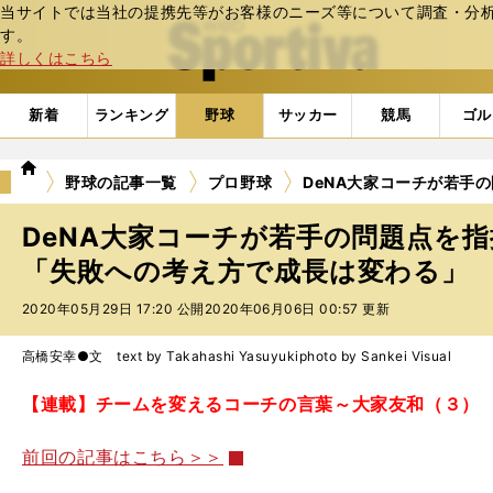
当サイトでは当社の提携先等がお客様のニーズ等について調査・分析し
web Sportiva (webスポルティーバ)
す。
詳しくはこちら
新着
ランキング
野球
サッカー
競馬
ゴル
we
野球の記事一覧
プロ野球
DeNA大家コーチが若手
b
ス
DeNA大家コーチが若手の問題点を指
ポ
ル
「失敗への考え方で成長は変わる」
テ
2020年05月29日 17:20 公開
2020年06月06日 00:57 更新
ィ
ー
バ
高橋安幸●文 text by Takahashi Yasuyuki
photo by Sankei Visual
【連載】チームを変えるコーチの言葉～大家友和（３）
前回の記事はこちら＞＞