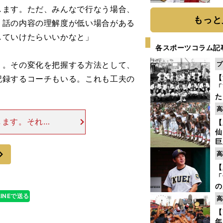
迷
します。ただ、みんなで行なう場合、
もっと
、話の内容の理解度が低い場合がある
していけたらいいかなと」
各スポーツコラム記
。その変化を把握する方法として、
プ
【
記録するコーチもいる。これも工夫の
「
。
た
控
高
ず
します。それに
【
で
を共有しないと
仙
受
巨
すよ。もしもの
次
恩
高
交
【
「
の
仙
LINEで送る
高
か
【
画
年