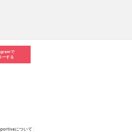
agramで
ローする
Sportivaについて