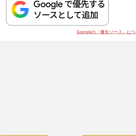
Googleの「優先ソース」に
人
ガイ