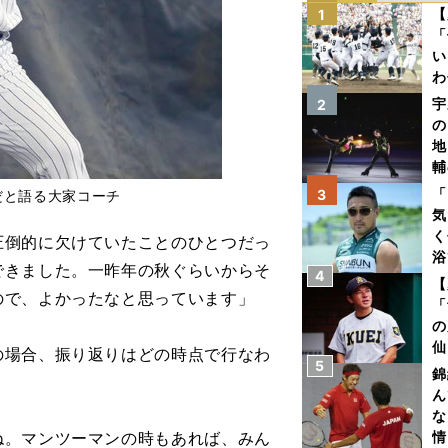
【
1
「
い
わ
だ
宇
2
の
地
輔
題
「
3
だと語る大家コーチ
気
く
圧倒的に欠けていたことのひとつだっ
浴
できました。一昨年の秋ぐらいからそ
4
太
【
ので、よかったなと思っています」
ァ
「
の
仙
場合、振り返りはどの時点で行なわ
5
か
錦
画
ん
な
ね。マンツーマンの時もあれば、みん
情