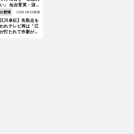
い」 仙台育英・須江
督が語る、惨敗から
ロ野球
2026.08.05更新
まった日本一への物
江川卓伝】先取点を
われテレビ局は「江
が打たれて作新が負
前
た！」のテロップを
へ
備した