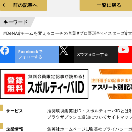
前の記事へ
一覧に戻る
キーワード
#DeNA
#チームを変えるコーチの言葉
#プロ野球
#ベイスターズ
#
ebo
X
YouTube
Facebookで
Xでフォローする
ok
フォローする
サービス
推奨環境
集英社ID・スポルティーバIDとは
ブラウザプッシュ通知について
サイトマッ
企業情報
集英社ホームページ
集英社プライバシー
新