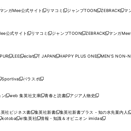
し
い
し
い
し
い
し
ド
ド
ン
ド
ド
ド
い
ウ
い
ウ
い
ウ
い
ウ
ウ
ド
ウ
ウ
ウ
マンガMee公式サイト
リマコミ
ジャンプTOON
ZEBRACK
マン
新
新
新
新
ウ
ィ
ウ
ィ
ウ
ィ
ウ
で
で
ウ
で
で
で
し
し
し
し
し
ィ
ン
ィ
ン
ィ
ン
ィ
開
開
で
開
開
開
い
い
い
い
い
ン
ド
ン
ド
ン
ド
ン
く
く
開
く
く
く
ウ
ウ
ウ
ウ
ウ
ド
ウ
ド
ウ
ド
ウ
ド
ee公式サイト
リマコミ
ジャンプTOON
ZEBRACK
マンガMeet
く
新
新
新
新
ィ
ィ
ィ
ィ
ィ
ウ
で
ウ
で
ウ
で
ウ
し
し
し
し
ン
ン
ン
ン
ン
で
開
で
開
で
開
で
い
い
い
い
ド
ド
ド
ド
ド
開
く
開
く
開
く
開
ウ
ウ
ウ
ウ
ウ
ウ
ウ
ウ
ウ
PUR
LEE
eclat
T JAPAN
HAPPY PLUS ONE
MEN'S NON-
く
く
く
く
新
新
新
新
新
ィ
ィ
ィ
ィ
で
で
で
で
で
し
し
し
し
し
ン
ン
ン
ン
開
開
開
開
開
い
い
い
い
い
ド
ド
ド
ド
く
く
く
く
く
ウ
ウ
ウ
ウ
ウ
ウ
ウ
ウ
ウ
Sportiva
パラスポ
新
新
ィ
ィ
ィ
ィ
ィ
で
で
で
で
し
し
し
ン
ン
ン
ン
ン
開
開
開
開
い
い
い
ド
ド
ド
ド
ド
ョン
web 集英社文庫
青春と読書
アジア人物史
く
く
く
く
新
新
新
新
ウ
ウ
ウ
ウ
ウ
ウ
ウ
ウ
し
し
し
し
ィ
ィ
ィ
で
で
で
で
で
い
い
い
い
ン
ン
ン
集英社ビジネス書
集英社新書
集英社新書プラス - 知の水先案内人
開
開
開
開
開
新
新
新
ウ
ウ
ウ
ウ
ド
ド
ド
kotoba
e!集英社
情報・知識＆オピニオン imidas
く
く
く
く
く
新
し
新
し
新
ィ
ィ
ィ
ィ
ウ
ウ
ウ
し
し
い
し
い
し
ン
ン
ン
ン
で
で
で