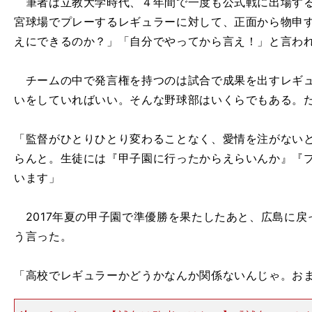
筆者は立教大学時代、４年間で一度も公式戦に出場する
宮球場でプレーするレギュラーに対して、正面から物申
えにできるのか？」「自分でやってから言え！」と言わ
チームの中で発言権を持つのは試合で成果を出すレギュ
いをしていればいい。そんな野球部はいくらでもある。
「監督がひとりひとり変わることなく、愛情を注がない
らんと。生徒には『甲子園に行ったからえらいんか』『
います」
2017年夏の甲子園で準優勝を果たしたあと、広島に戻
う言った。
「高校でレギュラーかどうかなんか関係ないんじゃ。お