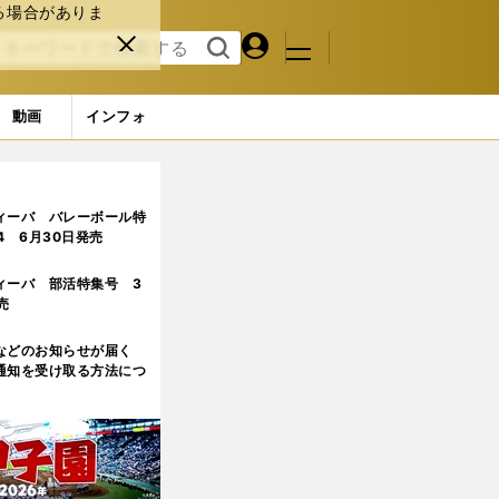
る場合がありま
マイペ
閉じ
検索
メニュ
ー
る
す
ジ
る
動画
インフォ
ィーバ バレーボール特
.4 6月30日発売
ィーバ 部活特集号 3
売
などのお知らせが届く
通知を受け取る方法につ