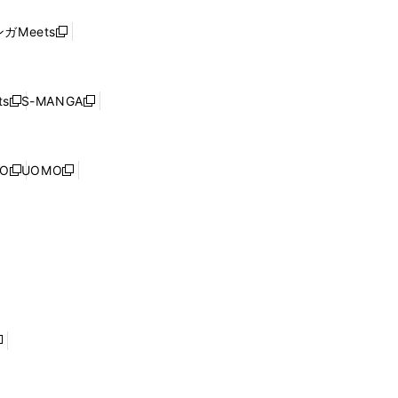
い
し
ド
ウ
い
ウ
ガMeets
新
ィ
ウ
で
し
ン
ィ
開
い
ド
ン
く
ウ
ウ
ド
s
S-MANGA
新
新
ィ
で
ウ
し
し
ン
開
で
い
い
ド
く
開
ウ
ウ
ウ
NO
UOMO
く
新
新
ィ
ィ
で
し
し
ン
ン
開
い
い
ド
ド
く
ウ
ウ
ウ
ウ
ィ
ィ
で
で
ン
ン
開
開
ド
ド
く
く
ウ
ウ
で
で
開
開
く
く
し
い