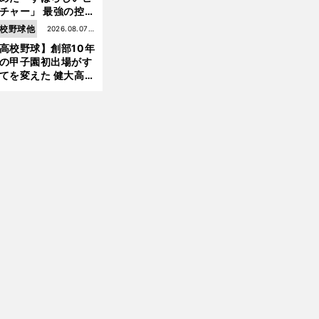
チャー」 最強の控え
手・大橋康延はいか
校野球他
2026.08.07更
して高校３年間を過
高校野球】創部10年
新
したのか
の甲子園初出場がす
てを変えた 健大高
・青栁監督が語る
機動破壊」はこうし
生まれた
前
へ