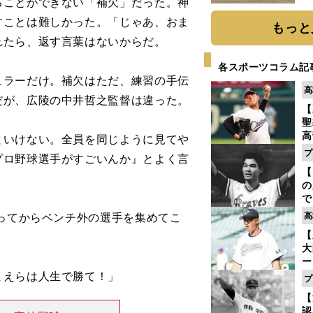
ことができない「補欠」だった。神
だ
すことは難しかった。「じゃあ、おま
もっと
れたら、返す言葉はないからだ。
各スポーツコラム記
ラーだけ。補欠はただ、練習の手伝
高
だが、広陵の中井哲之監督は違った。
【
聖
高
といけない。全員を同じように見てや
る
プ
プロ野球選手がすごいんか』とよく言
ト
【
く
の
で
い
ってからベンチ外の選手を集めてこ
高
サ
【
浩
大
ー
腕
まえらは人生で勝て！」
プ
塁
【
ら
認