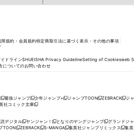
利用規約・会員規約
特定商取引法に基づく表示・その他の事項
プ
ガイドライン
SHUEISHA Privacy Guideline
Setting of Cookies
web 
告についてのお問い合わせ
プ
最強ジャンプ
少年ジャンプ+
ジャンプTOON
ZEBRACK
ジ
新
新
新
新
新
英社コミック文庫
し
新
し
し
し
し
い
い
し
い
い
い
ウ
ウ
い
ウ
ウ
ウ
購読デジタル
ヤンジャン！
となりのヤングジャンプ
グランドジ
新
新
新
ィ
ィ
ウ
ィ
ィ
ィ
プTOON
ZEBRACK
S-MANGA
集英社ジャンプリミックス
集英
新
し
新
し
新
し
新
ン
ン
ィ
ン
ン
ン