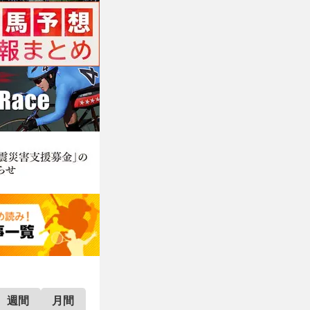
週間
月間