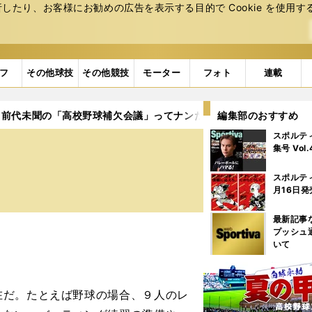
たり、お客様にお勧めの広告を表⽰する⽬的で Cookie を使⽤す
フ
その他球技
その他競技
モーター
フォト
連載
 前代未聞の「高校野球補欠会議」ってナンだ？
編集部のおすすめ
スポルテ
の
集号 Vol
スポルテ
月16日発
最新記事
プッシュ
いて
だ。たとえば野球の場合、９人のレ