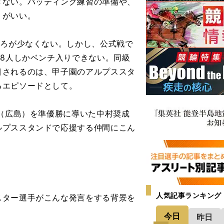
きない。バッティング練習の準備や、
うがいい。
ころが少なくない。しかし、公式戦で
18人しかベンチ入りできない。同級
目されるのは、甲子園のアルプススタ
るエピソードとして。
（広島）を準優勝に導いた中村奨成
ルプススタンドで応援する仲間にこん
人気記事ランキング
ター選手がこんな発言をする背景を
今日
昨日