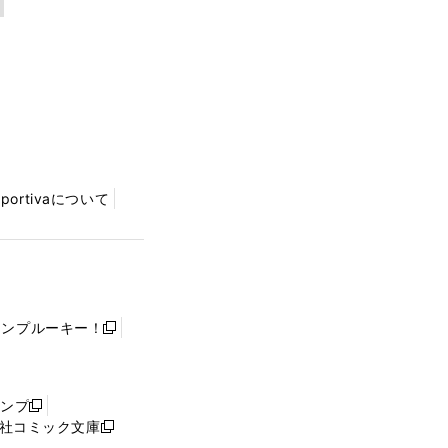
Sportivaについて
ャンプルーキー！
新
し
い
ウ
ャンプ
新
ィ
社コミック文庫
し
新
ン