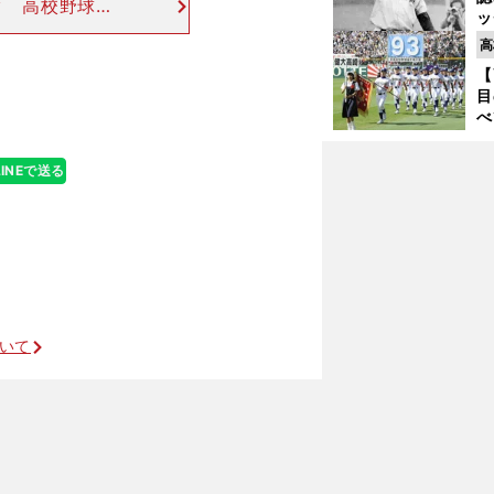
タ 高校野球補
ッ
王子の日本工学
投
高
の甲子園で全国
に
【
ご
目
べ
崎
「
LINEで送る
て
」
ついて