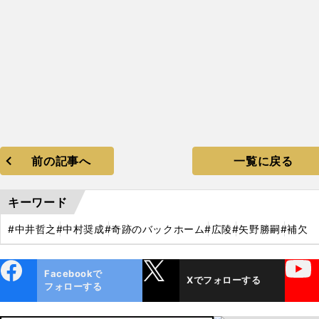
前の記事へ
一覧に戻る
キーワード
#中井哲之
#中村奨成
#奇跡のバックホーム
#広陵
#矢野勝嗣
#補欠
ebo
X
YouTube
Facebookで
Xでフォローする
ok
フォローする