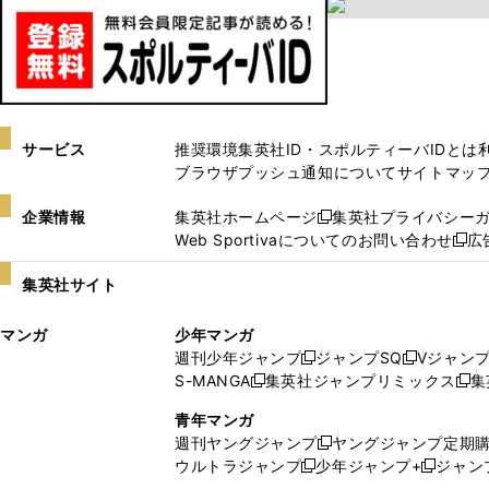
サービス
推奨環境
集英社ID・スポルティーバIDとは
ブラウザプッシュ通知について
サイトマッ
企業情報
集英社ホームページ
集英社プライバシー
新
Web Sportivaについてのお問い合わせ
広
し
新
い
し
集英社サイト
ウ
い
ィ
ウ
マンガ
少年マンガ
ン
ィ
週刊少年ジャンプ
ジャンプSQ
Vジャン
ド
ン
新
新
S-MANGA
集英社ジャンプリミックス
集
ウ
ド
新
し
し
新
で
ウ
し
い
い
し
青年マンガ
開
で
い
ウ
ウ
い
週刊ヤングジャンプ
ヤングジャンプ定期
新
く
開
ウ
ィ
ィ
ウ
ウルトラジャンプ
少年ジャンプ+
ジャン
新
し
新
く
ィ
ン
ン
ィ