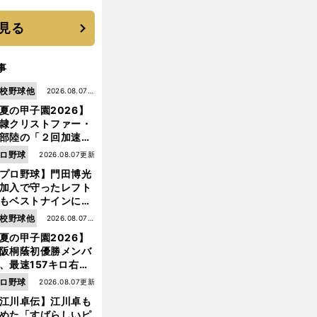
優勝校はここだ！
見る
事
校野球他
2026.08.07更
夏の甲子園2026】
新
隷クリストファー・
部陸の「２回加速す
」規格外のストレー
ロ野球
2026.08.07更新
 それでもプロではな
プロ野球】門田博光
大学進学を選ぶ理由
加入で守ったレフト
もベストナインに輝
た石嶺和彦 「サッ
校野球他
2026.08.07更
」という愛称は松永
夏の甲子園2026】
新
美がきっかけ？
阪桐蔭初優勝メンバ
、最速157キロ右
、平成初完封＆初本
ロ野球
2026.08.07更新
打... 指揮官たちの知
江川卓伝】江川卓も
れざる現役時代
めた「すばらしいピ