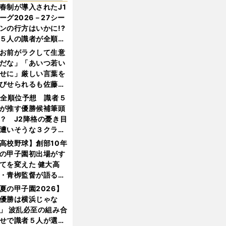
春制が導入されたJ1
ーグ2026－27シー
ンの行方はいかに!?
５人の識者が全順位
大胆予想
お前がラクして生意
だな」「あいつ若い
せに」厳しい言葉を
びせられるも佐藤慎
郎が貫いた誇りとフ
1全順位予想 識者５
ンへの思い
が推す優勝候補筆頭
？ J2降格の憂き目
遭いそうな３クラブ
は？
高校野球】創部10年
の甲子園初出場がす
てを変えた 健大高
・青栁監督が語る
機動破壊」はこうし
夏の甲子園2026】
生まれた
優勝は横浜じゃな
」 波乱必至の組み合
せで識者５人が選ん