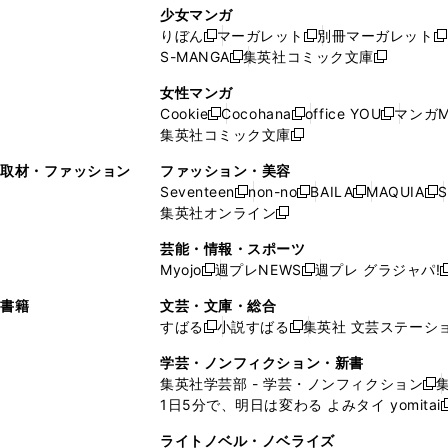
し
い
し
ン
ド
ド
ン
少女マンガ
い
ウ
い
ド
ウ
ウ
ド
りぼん
マーガレット
別冊マーガレット
新
新
新
ウ
ィ
ウ
ウ
で
で
ウ
S-MANGA
集英社コミック文庫
し
新
し
新
ィ
ン
ィ
で
開
開
で
い
し
い
し
ン
ド
ン
女性マンガ
開
く
く
開
ウ
い
ウ
い
ド
ウ
ド
Cookie
Cocohana
office YOU
マンガM
く
く
新
新
新
ィ
ウ
ィ
ウ
ウ
で
ウ
集英社コミック文庫
し
新
し
し
ン
ィ
ン
ィ
で
開
で
い
し
い
い
ド
ン
ド
ン
取材・ファッション
ファッション・美容
開
く
開
ウ
い
ウ
ウ
ウ
ド
ウ
ド
Seventeen
non-no
BAILA
MAQUIA
S
く
く
新
新
新
新
ィ
ウ
ィ
ィ
で
ウ
で
ウ
集英社オンライン
し
新
し
し
し
ン
ィ
ン
ン
開
で
開
で
い
し
い
い
い
ド
ン
ド
ド
芸能・情報・スポーツ
く
開
く
開
ウ
い
ウ
ウ
ウ
ウ
ド
ウ
ウ
Myojo
週プレNEWS
週プレ グラジャパ!
く
く
新
新
新
ィ
ウ
ィ
ィ
ィ
で
ウ
で
で
し
し
ン
ィ
ン
ン
ン
書籍
文芸・文庫・総合
開
で
開
開
い
い
ド
ン
ド
ド
ド
すばる
小説すばる
集英社 文芸ステーシ
く
開
く
く
新
新
ウ
ウ
ウ
ド
ウ
ウ
ウ
く
し
し
ィ
ィ
学芸・ノンフィクション・新書
で
ウ
で
で
で
い
い
ン
ン
集英社学芸部 - 学芸・ノンフィクション
開
で
開
開
開
新
ウ
ウ
ド
ド
1日5分で、明日は変わる よみタイ yomitai
く
開
く
く
く
し
新
ィ
ィ
ウ
ウ
く
い
ン
ン
ライトノベル・ノベライズ
で
で