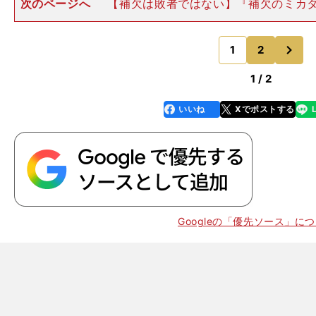
次のページへ
【補欠は敗者ではない】『補欠のミカ
欠会議2020』というイベントが、１月26日、東京・八
院八王子専門学校片桐研究所で行なわれる。1996年夏
次
優勝を果たした松山
1
2
のページへ
1 / 2
いいね
Xでポストする
line
faceboo
x
k
。
も
！
Googleの「優先ソース」に