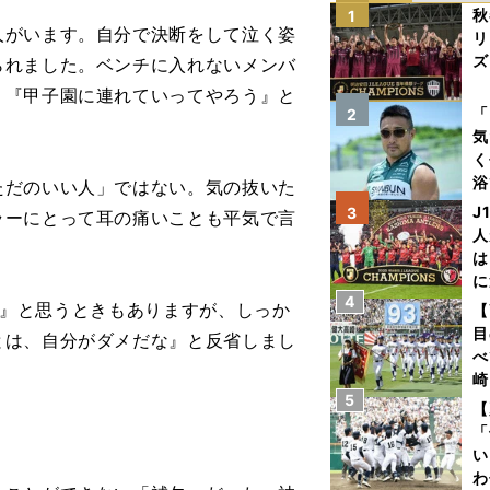
秋
1
人がいます。自分で決断をして泣く姿
リ
ズ
られました。ベンチに入れないメンバ
』『甲子園に連れていってやろう』と
を
「
2
気
く
浴
だのいい人」ではない。気の抜いた
太
J
3
ラーにとって耳の痛いことも平気で言
ァ
人
は
に
4
と
..』と思うときもありますが、しっか
【
目
とは、自分がダメだな』と反省しまし
べ
崎
5
「
【
て
「
い
わ