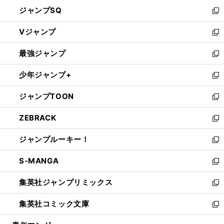
し
ジャンプSQ
い
新
ウ
し
Vジャンプ
ィ
い
新
ン
ウ
し
最強ジャンプ
ド
ィ
い
新
ウ
ン
ウ
し
少年ジャンプ+
で
ド
ィ
い
新
開
ウ
ン
ウ
し
ジャンプTOON
く
で
ド
ィ
い
新
開
ウ
ン
ウ
し
ZEBRACK
く
で
ド
ィ
い
新
開
ウ
ン
ウ
し
ジャンプルーキー！
く
で
ド
ィ
い
新
開
ウ
ン
ウ
し
S-MANGA
く
で
ド
ィ
い
新
開
ウ
ン
ウ
し
集英社ジャンプリミックス
く
で
ド
ィ
い
新
開
ウ
ン
ウ
し
集英社コミック文庫
く
で
ド
ィ
い
新
開
ウ
ン
ウ
し