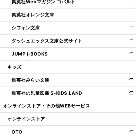
集英社Webマガジン コバルト
く
で
ド
ィ
新
開
ウ
ン
し
集英社オレンジ文庫
く
で
ド
い
新
開
ウ
ウ
し
シフォン文庫
く
で
ィ
い
新
開
ン
ウ
し
ダッシュエックス文庫公式サイト
く
ド
ィ
い
新
ウ
ン
ウ
し
JUMP j-BOOKS
で
ド
ィ
い
新
開
ウ
ン
ウ
し
キッズ
く
で
ド
ィ
い
開
ウ
ン
ウ
集英社みらい文庫
く
で
ド
ィ
新
開
ウ
ン
し
集英社の児童図書 S-KIDS.LAND
く
で
ド
い
新
開
ウ
ウ
し
オンラインストア・
その他WEBサービス
く
で
ィ
い
開
ン
ウ
オンラインストア
く
ド
ィ
ウ
ン
OTO
で
ド
新