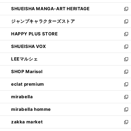
開
ウ
し
SHUEISHA MANGA-ART HERITAGE
く
で
い
新
開
ウ
し
ジャンプキャラクターズストア
く
ィ
い
新
ン
ウ
し
HAPPY PLUS STORE
ド
ィ
い
新
ウ
ン
ウ
し
SHUEISHA VOX
で
ド
ィ
い
新
開
ウ
ン
ウ
し
LEEマルシェ
く
で
ド
ィ
い
新
開
ウ
ン
ウ
し
SHOP Marisol
く
で
ド
ィ
い
新
開
ウ
ン
ウ
し
eclat premium
く
で
ド
ィ
い
新
開
ウ
ン
ウ
し
mirabella
く
で
ド
ィ
い
新
開
ウ
ン
ウ
し
mirabella homme
く
で
ド
ィ
い
新
開
ウ
ン
ウ
し
zakka market
く
で
ド
ィ
い
新
開
ウ
ン
ウ
し