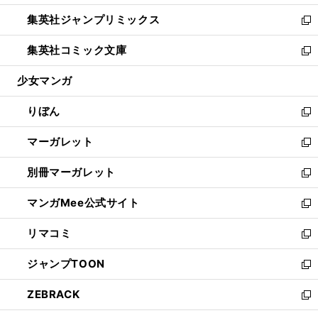
開
ウ
ン
ウ
し
集英社ジャンプリミックス
く
で
ド
ィ
い
新
開
ウ
ン
ウ
し
集英社コミック文庫
く
で
ド
ィ
い
新
開
ウ
ン
ウ
し
少女マンガ
く
で
ド
ィ
い
開
ウ
ン
ウ
りぼん
く
で
ド
ィ
新
開
ウ
ン
し
マーガレット
く
で
ド
い
新
開
ウ
ウ
し
別冊マーガレット
く
で
ィ
い
新
開
ン
ウ
し
マンガMee公式サイト
く
ド
ィ
い
新
ウ
ン
ウ
し
リマコミ
で
ド
ィ
い
新
開
ウ
ン
ウ
し
ジャンプTOON
く
で
ド
ィ
い
新
開
ウ
ン
ウ
し
ZEBRACK
く
で
ド
ィ
い
新
開
ウ
ン
ウ
し