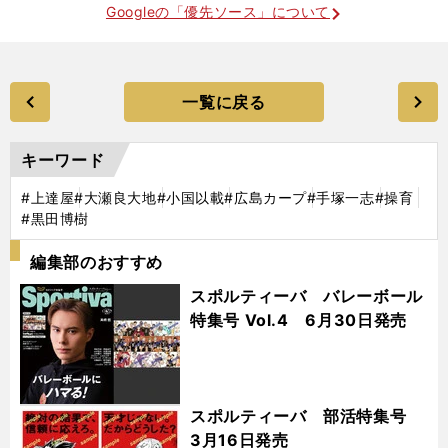
Googleの「優先ソース」について
一覧に戻る
キーワード
#上達屋
#大瀬良大地
#小国以載
#広島カープ
#手塚一志
#操育
#黒田博樹
編集部のおすすめ
スポルティーバ バレーボール
特集号 Vol.4 6月30日発売
スポルティーバ 部活特集号
3月16日発売