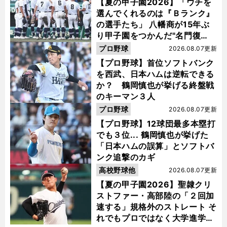
【夏の甲子園2026】「ウチを
選んでくれるのは『Ｂランク』
の選手たち」 八幡商が15年ぶ
り甲子園をつかんだ"名門復
活"の舞台裏
プロ野球
2026.08.07更新
【プロ野球】首位ソフトバンク
を西武、日本ハムは逆転できる
か？ 鶴岡慎也が挙げる終盤戦
のキーマン３人
プロ野球
2026.08.07更新
【プロ野球】12球団最多本塁打
でも３位... 鶴岡慎也が挙げた
「日本ハムの誤算」とソフトバ
ンク追撃のカギ
高校野球他
2026.08.07更新
【夏の甲子園2026】聖隷クリ
ストファー・高部陸の「２回加
速する」規格外のストレート そ
れでもプロではなく大学進学を