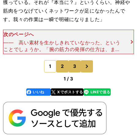
獲っている。それが『本当に？』というくらい、神経や
筋肉をつなげていくネットワークが足になかったんで
す。我々の作業は一瞬で明確になりました」
次のページへ
―― 高い素材を生かしきれていなかった、という
ことでしょうか。「腕の筋力の発揮の仕方は、まる
で"シャチの尾びれ"と表現したくなるほど、強くて
しなやか。バチンと海面を叩くように、すばらしい
次
1
2
3
のページへ
感覚を持ってい
1 / 3
いいね
Xでポストする
LINEで送る
line
faceboo
x
k