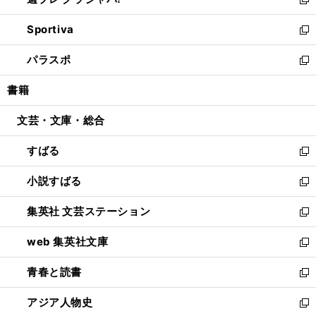
ィ
い
新
開
ン
ウ
し
Sportiva
く
ド
ィ
い
新
ウ
ン
ウ
し
パラスポ
で
ド
ィ
い
新
開
ウ
ン
ウ
し
書籍
く
で
ド
ィ
い
開
ウ
ン
ウ
文芸・文庫・総合
く
で
ド
ィ
開
ウ
ン
すばる
く
で
ド
新
開
ウ
し
小説すばる
く
で
い
新
開
ウ
し
集英社 文芸ステーション
く
ィ
い
新
ン
ウ
し
web 集英社文庫
ド
ィ
い
新
ウ
ン
ウ
し
青春と読書
で
ド
ィ
い
新
開
ウ
ン
ウ
し
アジア人物史
く
で
ド
ィ
い
新