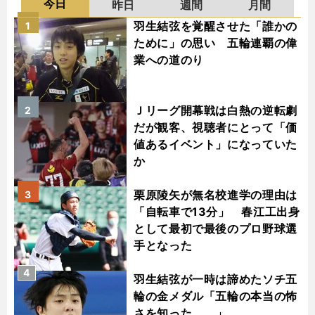
今日
昨日
週間
月間
羽生結弦を覚醒させた「誰かの
1
ために」の思い 五輪連覇の偉
業への道のり
Ｊリーグ開幕戦は白熱の逆転劇
2
だが観客、視聴者にとって「価
値あるイベント」になっていた
か
栗原陵矢が無名校進学の理由は
3
「自転車で13分」 春江工出身
として最初で最後のプロ野球選
手となった
4
羽生結弦が一時は諦めたソチ五
輪の金メダル「五輪の本当の怖
さを知った......」