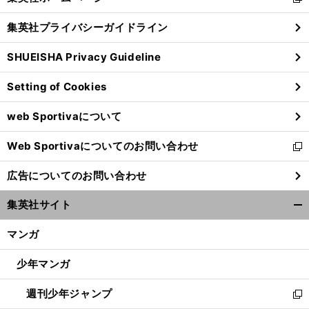
新
閉
し
じ
集英社プライバシーガイドライン
い
る
ウ
SHUEISHA Privacy Guideline
ィ
ン
Setting of Cookies
ド
ウ
web Sportivaについて
で
開
Web Sportivaについてのお問い合わせ
く
新
し
広告についてのお問い合わせ
い
ウ
集英社サイト
ィ
開
ン
く/
マンガ
ド
閉
ウ
じ
少年マンガ
で
る
開
週刊少年ジャンプ
く
新