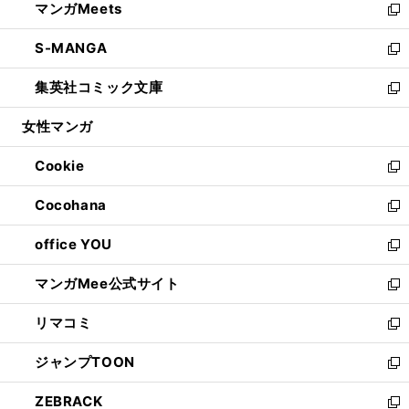
マンガMeets
く
で
ド
ィ
い
新
開
ウ
ン
ウ
し
S-MANGA
く
で
ド
ィ
い
新
開
ウ
ン
ウ
し
集英社コミック文庫
く
で
ド
ィ
い
新
開
ウ
ン
ウ
し
女性マンガ
く
で
ド
ィ
い
開
ウ
ン
ウ
Cookie
く
で
ド
ィ
新
開
ウ
ン
し
Cocohana
く
で
ド
い
新
開
ウ
ウ
し
office YOU
く
で
ィ
い
新
開
ン
ウ
し
マンガMee公式サイト
く
ド
ィ
い
新
ウ
ン
ウ
し
リマコミ
で
ド
ィ
い
新
開
ウ
ン
ウ
し
ジャンプTOON
く
で
ド
ィ
い
新
開
ウ
ン
ウ
し
ZEBRACK
く
で
ド
ィ
い
新