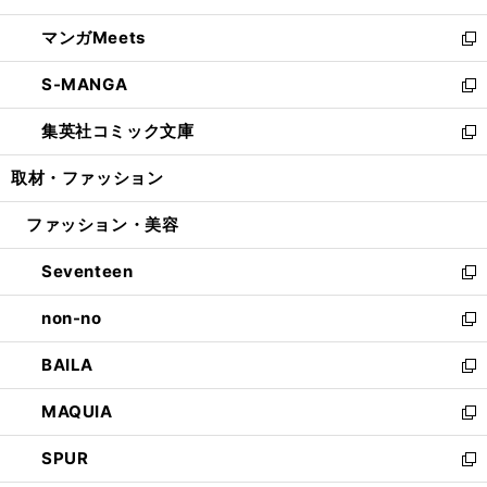
開
ウ
ン
ウ
し
マンガMeets
く
で
ド
ィ
い
新
開
ウ
ン
ウ
し
S-MANGA
く
で
ド
ィ
い
新
開
ウ
ン
ウ
し
集英社コミック文庫
く
で
ド
ィ
い
新
開
ウ
ン
ウ
し
取材・ファッション
く
で
ド
ィ
い
開
ウ
ン
ウ
ファッション・美容
く
で
ド
ィ
開
ウ
ン
Seventeen
く
で
ド
新
開
ウ
し
non-no
く
で
い
新
開
ウ
し
BAILA
く
ィ
い
新
ン
ウ
し
MAQUIA
ド
ィ
い
新
ウ
ン
ウ
し
SPUR
で
ド
ィ
い
新
開
ウ
ン
ウ
し