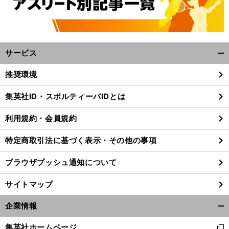
サービス
開
く/
推奨環境
閉
じ
集英社ID・スポルティーバIDとは
。
名
、
る
前
へ
利用規約・会員規約
特定商取引法に基づく表示・その他の事項
ブラウザプッシュ通知について
サイトマップ
企業情報
開
く/
集英社ホームページ