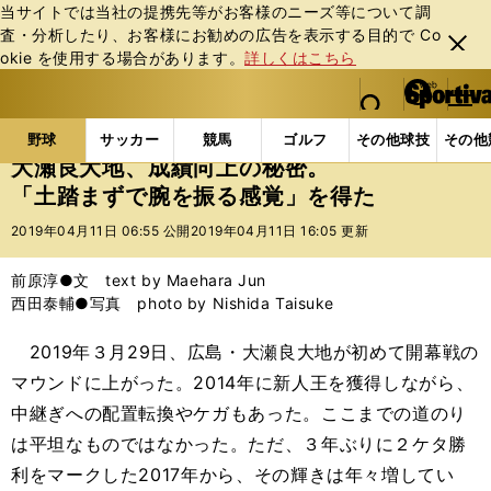
当サイトでは当社の提携先等がお客様のニーズ等について調
査・分析したり、お客様にお勧めの広告を表⽰する⽬的で Co
閉じ
okie を使⽤する場合があります。
詳しくはこちら
る
マイペ
web Sportiva (webスポルティーバ)
検索
メニュ
we
ー
野球の記事一覧
プロ野球
大瀬良大地、成績向上の
b
ジ
野球
サッカー
競馬
ゴルフ
その他球技
その他
ス
大瀬良大地、成績向上の秘密。
ポ
「土踏まずで腕を振る感覚」を得た
ル
テ
2019年04月11日 06:55 公開
2019年04月11日 16:05 更新
ィ
ー
前原淳●文 text by Maehara Jun
バ
西田泰輔●写真 photo by Nishida Taisuke
2019年３月29日、広島・大瀬良大地が初めて開幕戦の
マウンドに上がった。2014年に新人王を獲得しながら、
中継ぎへの配置転換やケガもあった。ここまでの道のり
は平坦なものではなかった。ただ、３年ぶりに２ケタ勝
利をマークした2017年から、その輝きは年々増してい