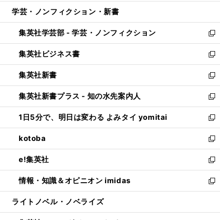
開
ウ
ン
ウ
し
学芸・ノンフィクション・新書
く
で
ド
ィ
い
開
ウ
ン
ウ
集英社学芸部 - 学芸・ノンフィクション
く
で
ド
ィ
新
開
ウ
ン
し
集英社ビジネス書
く
で
ド
い
新
開
ウ
ウ
し
集英社新書
く
で
ィ
い
新
開
ン
ウ
し
集英社新書プラス - 知の水先案内人
く
ド
ィ
い
新
ウ
ン
ウ
し
1日5分で、明日は変わる よみタイ yomitai
で
ド
ィ
い
新
開
ウ
ン
ウ
し
kotoba
く
で
ド
ィ
い
新
開
ウ
ン
ウ
し
e!集英社
く
で
ド
ィ
い
新
開
ウ
ン
ウ
し
情報・知識＆オピニオン imidas
く
で
ド
ィ
い
新
開
ウ
ン
ウ
し
ライトノベル・ノベライズ
く
で
ド
ィ
い
開
ウ
ン
ウ