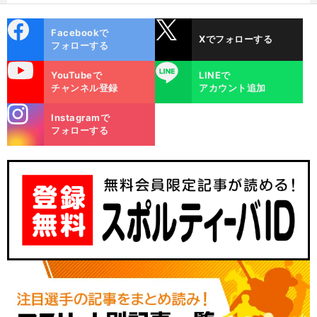
選ぶ理由
cebo
X
Facebookで
Xでフォローする
ok
フォローする
uTube
LINE
YouTubeで
LINEで
チャンネル登録
アカウント追加
stagra
Instagramで
m
フォローする