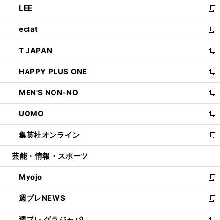
LEE
く
で
ド
ィ
い
新
開
ウ
ン
ウ
し
eclat
く
で
ド
ィ
い
新
開
ウ
ン
ウ
し
T JAPAN
く
で
ド
ィ
い
新
開
ウ
ン
ウ
し
HAPPY PLUS ONE
く
で
ド
ィ
い
新
開
ウ
ン
ウ
し
MEN'S NON-NO
く
で
ド
ィ
い
新
開
ウ
ン
ウ
し
UOMO
く
で
ド
ィ
い
新
開
ウ
ン
ウ
し
集英社オンライン
く
で
ド
ィ
い
新
開
ウ
ン
ウ
し
芸能・情報・スポーツ
く
で
ド
ィ
い
開
ウ
ン
ウ
Myojo
く
で
ド
ィ
新
開
ウ
ン
し
週プレNEWS
く
で
ド
い
新
開
ウ
ウ
し
週プレ グラジャパ!
く
で