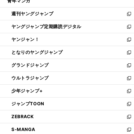
青年マンガ
く
で
ド
ィ
い
開
ウ
ン
ウ
週刊ヤングジャンプ
く
で
ド
ィ
新
開
ウ
ン
し
ヤングジャンプ定期購読デジタル
く
で
ド
い
新
開
ウ
ウ
し
ヤンジャン！
く
で
ィ
い
新
開
ン
ウ
し
となりのヤングジャンプ
く
ド
ィ
い
新
ウ
ン
ウ
し
グランドジャンプ
で
ド
ィ
い
新
開
ウ
ン
ウ
し
ウルトラジャンプ
く
で
ド
ィ
い
新
開
ウ
ン
ウ
し
少年ジャンプ+
く
で
ド
ィ
い
新
開
ウ
ン
ウ
し
ジャンプTOON
く
で
ド
ィ
い
新
開
ウ
ン
ウ
し
ZEBRACK
く
で
ド
ィ
い
新
開
ウ
ン
ウ
し
S-MANGA
く
で
ド
ィ
い
新