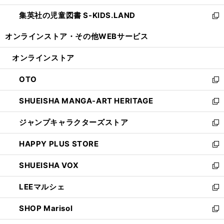
開
ウ
ン
し
集英社の児童図書 S-KIDS.LAND
く
で
ド
い
新
開
ウ
ウ
し
オンラインストア・
その他WEBサービス
く
で
ィ
い
開
ン
ウ
オンラインストア
く
ド
ィ
ウ
ン
OTO
で
ド
新
開
ウ
し
SHUEISHA MANGA-ART HERITAGE
く
で
い
新
開
ウ
し
ジャンプキャラクターズストア
く
ィ
い
新
ン
ウ
し
HAPPY PLUS STORE
ド
ィ
い
新
ウ
ン
ウ
し
SHUEISHA VOX
で
ド
ィ
い
新
開
ウ
ン
ウ
し
LEEマルシェ
く
で
ド
ィ
い
新
開
ウ
ン
ウ
し
SHOP Marisol
く
で
ド
ィ
い
新
開
ウ
ン
ウ
し