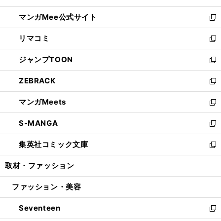
開
ン
ウ
し
マンガMee公式サイト
く
ド
ィ
い
新
ウ
ン
ウ
し
リマコミ
で
ド
ィ
い
新
開
ウ
ン
ウ
し
ジャンプTOON
く
で
ド
ィ
い
新
開
ウ
ン
ウ
し
ZEBRACK
く
で
ド
ィ
い
新
開
ウ
ン
ウ
し
マンガMeets
く
で
ド
ィ
い
新
開
ウ
ン
ウ
し
S-MANGA
く
で
ド
ィ
い
新
開
ウ
ン
ウ
し
集英社コミック文庫
く
で
ド
ィ
い
新
開
ウ
ン
ウ
し
取材・ファッション
く
で
ド
ィ
い
開
ウ
ン
ウ
ファッション・美容
く
で
ド
ィ
開
ウ
ン
Seventeen
く
で
ド
新
開
ウ
し