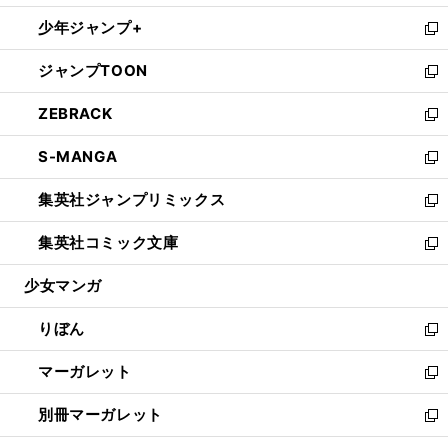
開
ウ
ン
ウ
し
少年ジャンプ+
く
で
ド
ィ
い
新
開
ウ
ン
ウ
し
ジャンプTOON
く
で
ド
ィ
い
新
開
ウ
ン
ウ
し
ZEBRACK
く
で
ド
ィ
い
新
開
ウ
ン
ウ
し
S-MANGA
く
で
ド
ィ
い
新
開
ウ
ン
ウ
し
集英社ジャンプリミックス
く
で
ド
ィ
い
新
開
ウ
ン
ウ
し
集英社コミック文庫
く
で
ド
ィ
い
新
開
ウ
ン
ウ
し
少女マンガ
く
で
ド
ィ
い
開
ウ
ン
ウ
りぼん
く
で
ド
ィ
新
開
ウ
ン
し
マーガレット
く
で
ド
い
新
開
ウ
ウ
し
別冊マーガレット
く
で
ィ
い
新
開
ン
ウ
し