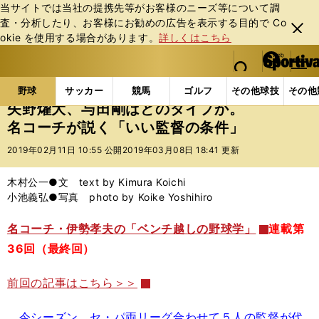
当サイトでは当社の提携先等がお客様のニーズ等について調
査・分析したり、お客様にお勧めの広告を表⽰する⽬的で Co
閉じ
okie を使⽤する場合があります。
詳しくはこちら
る
マイペ
web Sportiva (webスポルティーバ)
検索
メニュ
we
ー
野球の記事一覧
プロ野球
矢野燿大、与田剛はどの
b
ジ
野球
サッカー
競馬
ゴルフ
その他球技
その他
ス
矢野燿大、与田剛はどのタイプか。
ポ
名コーチが説く「いい監督の条件」
ル
テ
2019年02月11日 10:55 公開
2019年03月08日 18:41 更新
ィ
ー
木村公一●文 text by Kimura Koichi
バ
小池義弘●写真 photo by Koike Yoshihiro
名コーチ・伊勢孝夫の「ベンチ越しの野球学」
連載第
36回（最終回）
前回の記事はこちら＞＞
今シーズン、セ・パ両リーグ合わせて５人の監督が代