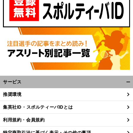
サービス
。
前
開
へ
く/
推奨環境
閉
じ
集英社ID・スポルティーバIDとは
る
利用規約・会員規約
特定商取引法に基づく表示・その他の事項