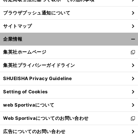
ブラウザプッシュ通知について
サイトマップ
企業情報
開
く/
集英社ホームページ
新
閉
し
じ
集英社プライバシーガイドライン
い
る
ウ
SHUEISHA Privacy Guideline
ィ
ン
Setting of Cookies
ド
ウ
web Sportivaについて
で
開
Web Sportivaについてのお問い合わせ
く
新
し
広告についてのお問い合わせ
い