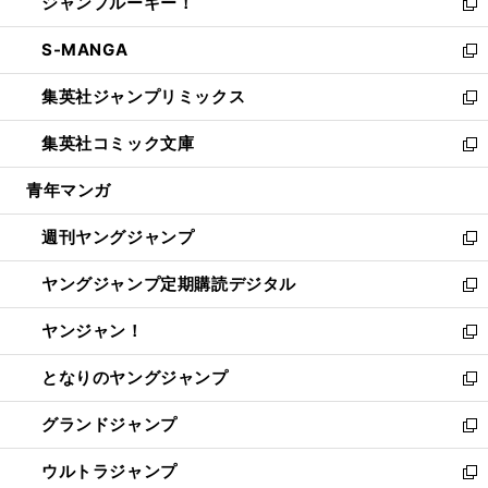
ジャンプルーキー！
く
で
ド
ィ
い
新
開
ウ
ン
ウ
し
S-MANGA
く
で
ド
ィ
い
新
開
ウ
ン
ウ
し
集英社ジャンプリミックス
く
で
ド
ィ
い
新
開
ウ
ン
ウ
し
集英社コミック文庫
く
で
ド
ィ
い
新
開
ウ
ン
ウ
し
青年マンガ
く
で
ド
ィ
い
開
ウ
ン
ウ
週刊ヤングジャンプ
く
で
ド
ィ
新
開
ウ
ン
し
ヤングジャンプ定期購読デジタル
く
で
ド
い
新
開
ウ
ウ
し
ヤンジャン！
く
で
ィ
い
新
開
ン
ウ
し
となりのヤングジャンプ
く
ド
ィ
い
新
ウ
ン
ウ
し
グランドジャンプ
で
ド
ィ
い
新
開
ウ
ン
ウ
し
ウルトラジャンプ
く
で
ド
ィ
い
新