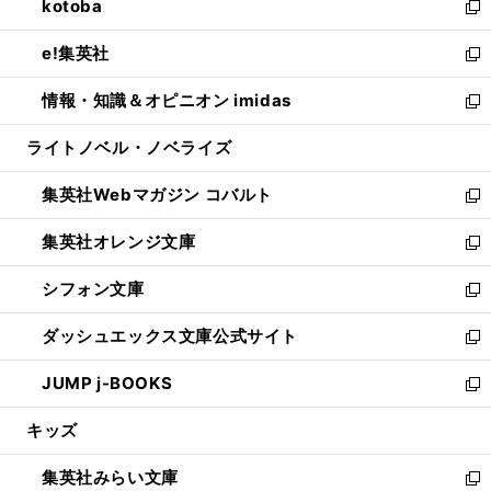
kotoba
く
で
ド
ィ
い
新
開
ウ
ン
ウ
し
e!集英社
く
で
ド
ィ
い
新
開
ウ
ン
ウ
し
情報・知識＆オピニオン imidas
く
で
ド
ィ
い
新
開
ウ
ン
ウ
し
ライトノベル・ノベライズ
く
で
ド
ィ
い
開
ウ
ン
ウ
集英社Webマガジン コバルト
く
で
ド
ィ
新
開
ウ
ン
し
集英社オレンジ文庫
く
で
ド
い
新
開
ウ
ウ
し
シフォン文庫
く
で
ィ
い
新
開
ン
ウ
し
ダッシュエックス文庫公式サイト
く
ド
ィ
い
新
ウ
ン
ウ
し
JUMP j-BOOKS
で
ド
ィ
い
新
開
ウ
ン
ウ
し
キッズ
く
で
ド
ィ
い
開
ウ
ン
ウ
集英社みらい文庫
く
で
ド
ィ
新