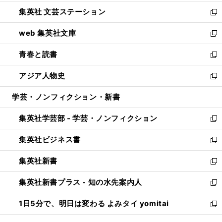
開
ウ
し
集英社 文芸ステーション
く
ィ
い
新
ン
ウ
し
web 集英社文庫
ド
ィ
い
新
ウ
ン
ウ
し
青春と読書
で
ド
ィ
い
新
開
ウ
ン
ウ
し
アジア人物史
く
で
ド
ィ
い
新
開
ウ
ン
ウ
し
学芸・ノンフィクション・新書
く
で
ド
ィ
い
開
ウ
ン
ウ
集英社学芸部 - 学芸・ノンフィクション
く
で
ド
ィ
新
開
ウ
ン
し
集英社ビジネス書
く
で
ド
い
新
開
ウ
ウ
し
集英社新書
く
で
ィ
い
新
開
ン
ウ
し
集英社新書プラス - 知の水先案内人
く
ド
ィ
い
新
ウ
ン
ウ
し
1日5分で、明日は変わる よみタイ yomitai
で
ド
ィ
い
新
開
ウ
ン
ウ
し