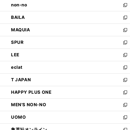
non-no
く
で
い
新
開
ウ
し
BAILA
く
ィ
い
新
ン
ウ
し
MAQUIA
ド
ィ
い
新
ウ
ン
ウ
し
SPUR
で
ド
ィ
い
新
開
ウ
ン
ウ
し
LEE
く
で
ド
ィ
い
新
開
ウ
ン
ウ
し
eclat
く
で
ド
ィ
い
新
開
ウ
ン
ウ
し
T JAPAN
く
で
ド
ィ
い
新
開
ウ
ン
ウ
し
HAPPY PLUS ONE
く
で
ド
ィ
い
新
開
ウ
ン
ウ
し
MEN'S NON-NO
く
で
ド
ィ
い
新
開
ウ
ン
ウ
し
UOMO
く
で
ド
ィ
い
新
開
ウ
ン
ウ
し
集英社オンライン
く
で