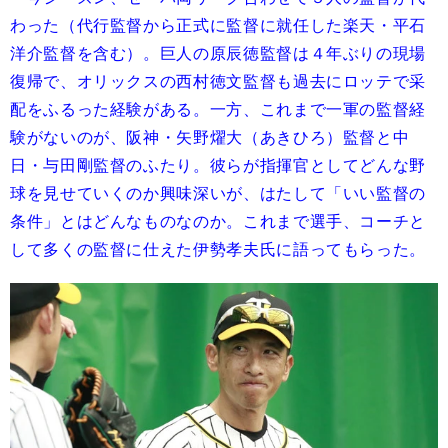
わった（代行監督から正式に監督に就任した楽天・平石
洋介監督を含む）。巨人の原辰徳監督は４年ぶりの現場
復帰で、オリックスの西村徳文監督も過去にロッテで采
配をふるった経験がある。一方、これまで一軍の監督経
験がないのが、阪神・矢野燿大（あきひろ）監督と中
日・与田剛監督のふたり。彼らが指揮官としてどんな野
球を見せていくのか興味深いが、はたして「いい監督の
条件」とはどんなものなのか。これまで選手、コーチと
して多くの監督に仕えた伊勢孝夫氏に語ってもらった。