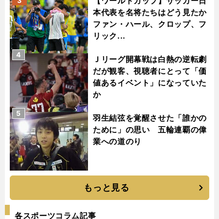
【ワールドカップ】サッカー日
3
本代表を名将たちはどう見たか
ファン・ハール、クロップ、フ
リック...
4
Ｊリーグ開幕戦は白熱の逆転劇
だが観客、視聴者にとって「価
値あるイベント」になっていた
か
5
羽生結弦を覚醒させた「誰かの
ために」の思い 五輪連覇の偉
業への道のり
もっと見る
各スポーツコラム記事