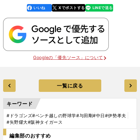
いいね
Xでポストする
LINEで送る
line
faceboo
x
k
Googleの「優先ソース」について
一覧に戻る
キーワード
#ドラゴンズ
#ベンチ越しの野球学
#与田剛
#中日
#伊勢孝夫
#矢野燿大
#阪神タイガース
編集部のおすすめ