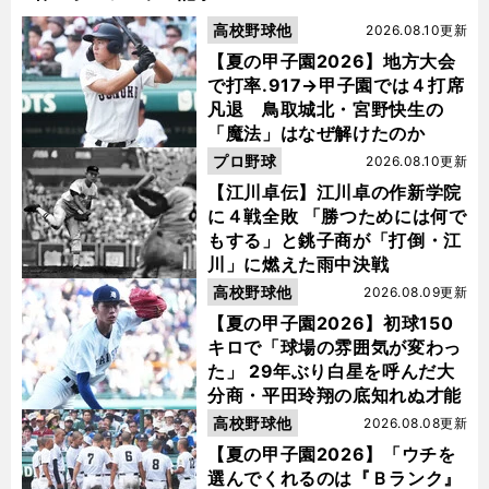
高校野球他
2026.08.10更新
【夏の甲子園2026】地方大会
で打率.917→甲子園では４打席
凡退 鳥取城北・宮野快生の
「魔法」はなぜ解けたのか
プロ野球
2026.08.10更新
【江川卓伝】江川卓の作新学院
に４戦全敗 「勝つためには何で
もする」と銚子商が「打倒・江
川」に燃えた雨中決戦
高校野球他
2026.08.09更新
【夏の甲子園2026】初球150
キロで「球場の雰囲気が変わっ
た」 29年ぶり白星を呼んだ大
分商・平田玲翔の底知れぬ才能
高校野球他
2026.08.08更新
【夏の甲子園2026】「ウチを
選んでくれるのは『Ｂランク』