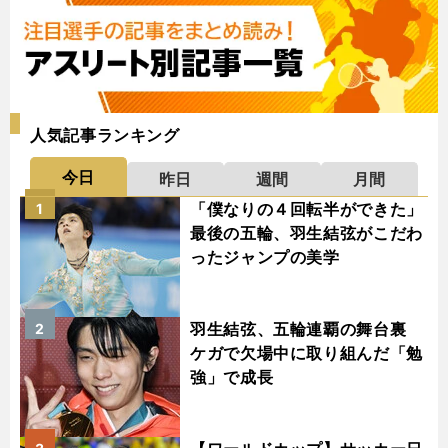
人気記事ランキング
今日
昨日
週間
月間
「僕なりの４回転半ができた」
1
最後の五輪、羽生結弦がこだわ
ったジャンプの美学
羽生結弦、五輪連覇の舞台裏
2
ケガで欠場中に取り組んだ「勉
強」で成長