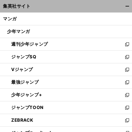
ウ
集英社サイト
ィ
開
ン
く/
マンガ
ド
閉
ウ
じ
少年マンガ
で
る
開
週刊少年ジャンプ
く
新
し
ジャンプSQ
い
新
ウ
し
Vジャンプ
ィ
い
新
ン
ウ
し
最強ジャンプ
ド
ィ
い
新
ウ
ン
ウ
し
少年ジャンプ+
で
ド
ィ
い
新
開
ウ
ン
ウ
し
ジャンプTOON
く
で
ド
ィ
い
新
開
ウ
ン
ウ
し
ZEBRACK
く
で
ド
ィ
い
新
開
ウ
ン
ウ
し