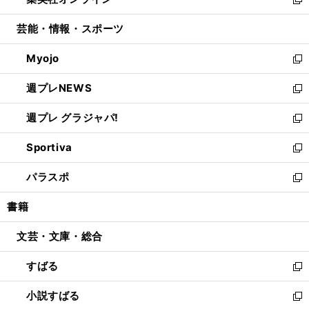
ド
ィ
い
新
開
ウ
ン
ウ
し
芸能・情報・スポーツ
く
で
ド
ィ
い
開
ウ
ン
ウ
Myojo
く
で
ド
ィ
新
開
ウ
ン
し
週プレNEWS
く
で
ド
い
新
開
ウ
ウ
し
週プレ グラジャパ!
く
で
ィ
い
新
開
ン
ウ
し
Sportiva
く
ド
ィ
い
新
ウ
ン
ウ
し
パラスポ
で
ド
ィ
い
新
開
ウ
ン
ウ
し
書籍
く
で
ド
ィ
い
開
ウ
ン
ウ
文芸・文庫・総合
く
で
ド
ィ
開
ウ
ン
すばる
く
で
ド
新
開
ウ
し
小説すばる
く
で
い
新