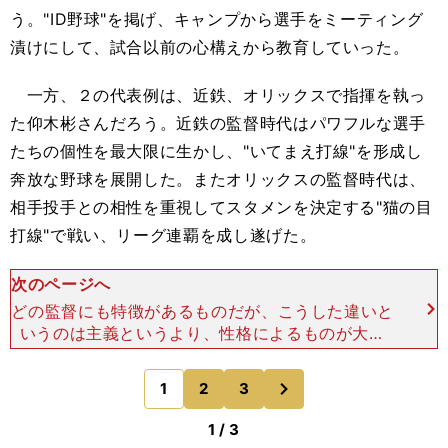
う。"
ID
野球"を掲げ、キャンプから選手をミーティング
漬けにして、試合以前の心構えから教育していった。
一方、２の代表例は、近鉄、オリックスで指揮を執っ
た仰木彬さんだろう。近鉄の監督時代はパワフルな選手
たちの個性を最大限に生かし、"い
て
まえ打線"を形成し
奔放な野球を展開した。またオリックスの監督時代は、
相手投手との相性を重視してスタメンを決定する"猫の目
打線"で戦い、リーグ連覇を成し遂げた。
次のページへ
どの監督にも特徴があるものだが、こうした違いと
いうのは主義というより、性格によるものが大き
い。 たとえば、広島の緒方孝市監督は自分のスタ
イルに選手をはめていくタイプだし、逆にヤクルト
次
1
2
3
のページへ
の小川淳司監督は
1 / 3