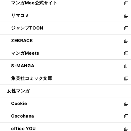
マンガMee公式サイト
く
ド
ィ
い
新
ウ
ン
ウ
し
リマコミ
で
ド
ィ
い
新
開
ウ
ン
ウ
し
ジャンプTOON
く
で
ド
ィ
い
新
開
ウ
ン
ウ
し
ZEBRACK
く
で
ド
ィ
い
新
開
ウ
ン
ウ
し
マンガMeets
く
で
ド
ィ
い
新
開
ウ
ン
ウ
し
S-MANGA
く
で
ド
ィ
い
新
開
ウ
ン
ウ
し
集英社コミック文庫
く
で
ド
ィ
い
新
開
ウ
ン
ウ
し
女性マンガ
く
で
ド
ィ
い
開
ウ
ン
ウ
Cookie
く
で
ド
ィ
新
開
ウ
ン
し
Cocohana
く
で
ド
い
新
開
ウ
ウ
し
office YOU
く
で
ィ
い
新