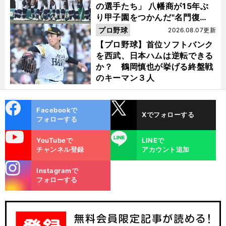
の選手たち」 八幡商が15年ぶ
り甲子園をつかんだ"名門復
活"の舞台裏
プロ野球
2026.08.07更新
【プロ野球】首位ソフトバンク
を西武、日本ハムは逆転できる
か？ 鶴岡慎也が挙げる終盤戦
のキーマン３人
cebo
X
Facebookで
Xでフォローする
ok
フォローする
uTube
LINE
YouTubeで
LINEで
チャンネル登録
アカウント追加
stagra
Instagramで
m
フォローする