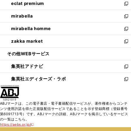
eclat premium
く
で
ド
ィ
い
新
開
ウ
ン
ウ
し
mirabella
く
で
ド
ィ
い
新
開
ウ
ン
ウ
し
mirabella homme
く
で
ド
ィ
い
新
開
ウ
ン
ウ
し
zakka market
く
で
ド
ィ
い
新
開
ウ
ン
ウ
し
その他WEBサービス
く
で
ド
ィ
い
開
ウ
ン
ウ
集英社アドナビ
く
で
ド
ィ
新
開
ウ
ン
し
集英社エディターズ・ラボ
く
で
ド
い
新
開
ウ
ウ
し
く
で
ィ
い
開
ン
ウ
ABJマークは、この電子書店・電子書籍配信サービスが、著作権者からコンテ
く
ド
ィ
ンツ使用許諾を得た正規版配信サービスであることを示す登録商標（登録番号
ウ
ン
第6091713号）です。ABJマークの詳細、ABJマークを掲示しているサービス
で
ド
の一覧はこちら。
開
ウ
https://aebs.or.jp/
新
く
で
し