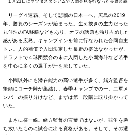
１月23日にマツダスタジアムで入団会見を行なった長野久義
リーグ４連覇、そして悲願の日本一へ。広島の
2019
年、勝負のシーズンが始まった。生え抜きの主力だった
丸佳浩の
FA
移籍などもあり、オフの話題も独り占めした
感
が
ある広島。キャンプインを前に行なわれた合同自主
トレ。人的補償で入団決定した長野の姿はなかったが、
ドラフトで
４球団競合の末に入団した小園海斗など若手
を中心に多くの選手が汗を流していた。
小園以外にも潜在能力の高い選手が多く、緒方監督を
筆頭にコーチ陣が集結し、春季キャンプでの一、二軍メ
ンバーの振り分けなど、まずは第一段階に取り掛かって
いた。
まさに横一線。緒方監督の言葉ではないが、競争を勝
ち抜いたものに試合に出る資格がある。そして
、
その選