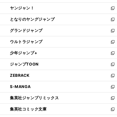
開
ウ
ウ
し
ヤンジャン！
く
で
ィ
い
新
開
ン
ウ
し
となりのヤングジャンプ
く
ド
ィ
い
新
ウ
ン
ウ
し
グランドジャンプ
で
ド
ィ
い
新
開
ウ
ン
ウ
し
ウルトラジャンプ
く
で
ド
ィ
い
新
開
ウ
ン
ウ
し
少年ジャンプ+
く
で
ド
ィ
い
新
開
ウ
ン
ウ
し
ジャンプTOON
く
で
ド
ィ
い
新
開
ウ
ン
ウ
し
ZEBRACK
く
で
ド
ィ
い
新
開
ウ
ン
ウ
し
S-MANGA
く
で
ド
ィ
い
新
開
ウ
ン
ウ
し
集英社ジャンプリミックス
く
で
ド
ィ
い
新
開
ウ
ン
ウ
し
集英社コミック文庫
く
で
ド
ィ
い
新
開
ウ
ン
ウ
し