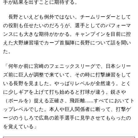
手が結果を出すことに期待する。
長野といえども例外ではない。チームリーダーとして
の役割も任せたいのだろうが、選手としてのパフォーマ
ンスにも大きな期待がかかる。キャンプインを目前に控
えた大野練習場でカープ首脳陣に長野について話を聞い
た。
「何年か前に宮崎のフェニックスリーグで、日本シリー
ズ前に巨人が調整で来ていて、その時に打撃練習をして
いる長野を見ました。やっぱりレベルが全然違う。とく
に少しギアを上げて打ち始めると打球が違う。鋭さや
（ボールを）
捉える正確さ、飛距離......すべてにおいてト
ップレベルでした。本人や巨人関係者に断って、打撃ゲ
ージのうしろで広島の若手選手に見学させてもらったの
を覚えている」