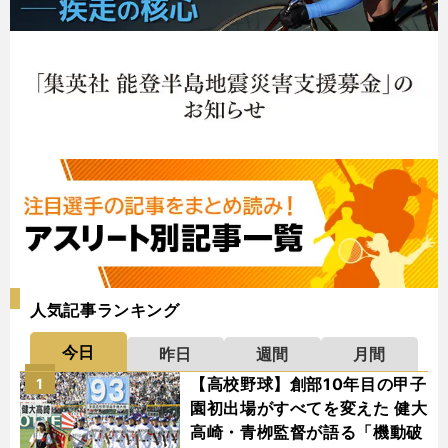
人気記事ランキング
今日
昨日
週間
月間
【高校野球】創部10年目の甲子
1
園初出場がすべてを変えた 健大
高崎・青栁監督が語る「機動破