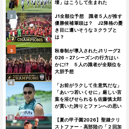
壊」はこうして生まれた
J1全順位予想 識者５人が推す
2
優勝候補筆頭は？ J2降格の憂
き目に遭いそうな３クラブと
は？
秋春制が導入されたJ1リーグ2
3
026－27シーズンの行方はい
かに!? ５人の識者が全順位を
大胆予想
4
「お前がラクして生意気だな」
「あいつ若いくせに」厳しい言
葉を浴びせられるも佐藤慎太郎
が貫いた誇りとファンへの思い
5
【夏の甲子園2026】聖隷クリ
ストファー・高部陸の「２回加