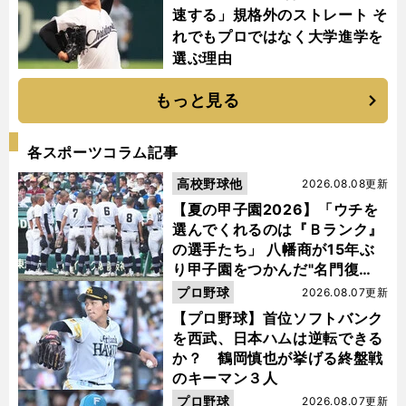
速する」規格外のストレート そ
れでもプロではなく大学進学を
選ぶ理由
もっと見る
各スポーツコラム記事
高校野球他
2026.08.08更新
【夏の甲子園2026】「ウチを
選んでくれるのは『Ｂランク』
の選手たち」 八幡商が15年ぶ
り甲子園をつかんだ"名門復
活"の舞台裏
プロ野球
2026.08.07更新
【プロ野球】首位ソフトバンク
を西武、日本ハムは逆転できる
か？ 鶴岡慎也が挙げる終盤戦
のキーマン３人
プロ野球
2026.08.07更新