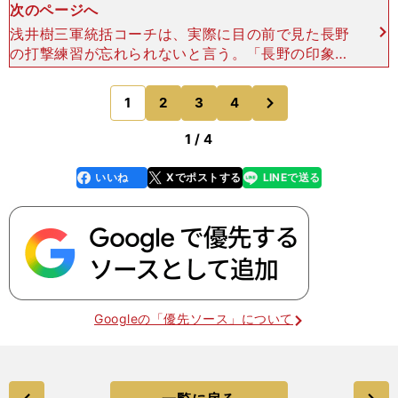
次のページへ
浅井樹三軍統括コーチは、実際に目の前で見た長野
の打撃練習が忘れられないと言う。「長野の印象は
昔から変わらないけど、本当に打撃センスの塊とい
う感じ。もちろん才能というか、持って生まれたも
次
1
2
3
4
のページへ
のもあるんだろ
1 / 4
いいね
Xでポストする
LINEで送る
line
faceboo
x
k
Googleの「優先ソース」について