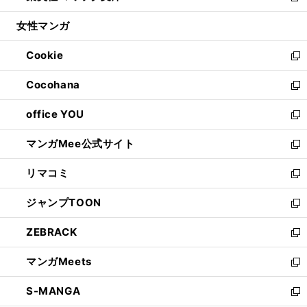
開
ウ
ン
ウ
し
女性マンガ
く
で
ド
ィ
い
開
ウ
ン
ウ
Cookie
く
で
ド
ィ
新
開
ウ
ン
し
Cocohana
く
で
ド
い
新
開
ウ
ウ
し
office YOU
く
で
ィ
い
新
開
ン
ウ
し
マンガMee公式サイト
く
ド
ィ
い
新
ウ
ン
ウ
し
リマコミ
で
ド
ィ
い
新
開
ウ
ン
ウ
し
ジャンプTOON
く
で
ド
ィ
い
新
開
ウ
ン
ウ
し
ZEBRACK
く
で
ド
ィ
い
新
開
ウ
ン
ウ
し
マンガMeets
く
で
ド
ィ
い
新
開
ウ
ン
ウ
し
S-MANGA
く
で
ド
ィ
い
新
開
ウ