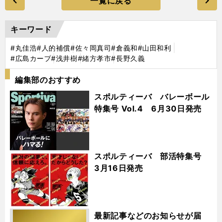
一覧に戻る
キーワード
#丸佳浩
#人的補償
#佐々岡真司
#倉義和
#山田和利
#広島カープ
#浅井樹
#緒方孝市
#長野久義
編集部のおすすめ
スポルティーバ バレーボール
特集号 Vol.4 6月30日発売
スポルティーバ 部活特集号
3月16日発売
最新記事などのお知らせが届