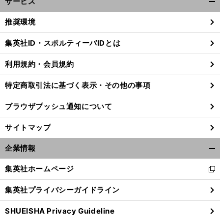
サービス
開
く/
推奨環境
閉
じ
集英社ID・スポルティーバIDとは
る
利用規約・会員規約
。
前
へ
特定商取引法に基づく表示・その他の事項
ブラウザプッシュ通知について
サイトマップ
企業情報
開
く/
集英社ホームページ
新
閉
し
じ
集英社プライバシーガイドライン
い
る
ウ
SHUEISHA Privacy Guideline
ィ