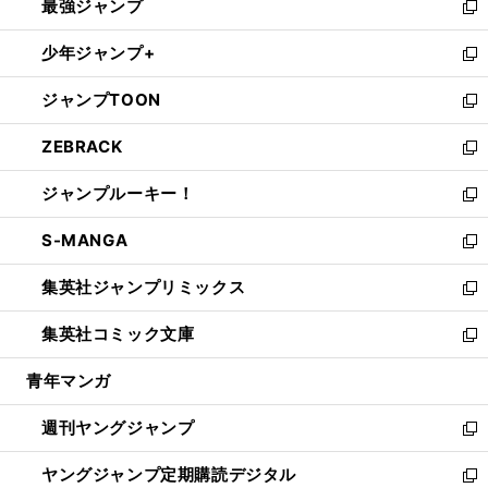
最強ジャンプ
ド
ィ
い
新
ウ
ン
ウ
し
少年ジャンプ+
で
ド
ィ
い
新
開
ウ
ン
ウ
し
ジャンプTOON
く
で
ド
ィ
い
新
開
ウ
ン
ウ
し
ZEBRACK
く
で
ド
ィ
い
新
開
ウ
ン
ウ
し
ジャンプルーキー！
く
で
ド
ィ
い
新
開
ウ
ン
ウ
し
S-MANGA
く
で
ド
ィ
い
新
開
ウ
ン
ウ
し
集英社ジャンプリミックス
く
で
ド
ィ
い
新
開
ウ
ン
ウ
し
集英社コミック文庫
く
で
ド
ィ
い
新
開
ウ
ン
ウ
し
青年マンガ
く
で
ド
ィ
い
開
ウ
ン
ウ
週刊ヤングジャンプ
く
で
ド
ィ
新
開
ウ
ン
し
ヤングジャンプ定期購読デジタル
く
で
ド
い
新