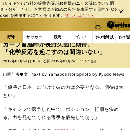
当サイトでは当社の提携先等がお客様のニーズ等について調
査・分析したり、お客様にお勧めの広告を表⽰する⽬的で Co
閉じ
okie を使⽤する場合があります。
詳しくはこちら
る
マイペ
web Sportiva (webスポルティーバ)
検索
メニュ
we
ー
野球の記事一覧
プロ野球
カープ首脳陣が長野久義
b
ジ
野球
サッカー
競馬
ゴルフ
その他球技
その他
ス
カープ首脳陣が長野久義に期待。
ポ
「化学反応を起こすのは間違いない」
ル
テ
2019年01月24日 10:45 公開
2019年01月24日 11:57 更新
ィ
ー
山岡則夫●文 text by Yamaoka Norio
photo by Kyodo News
バ
「優勝と日本一に向けて彼の力は必要となる。期待は大
きい」
「キャンプで競争した中で、ポジション、打順を決め
る。力を見せてくれる選手を優先して使う」