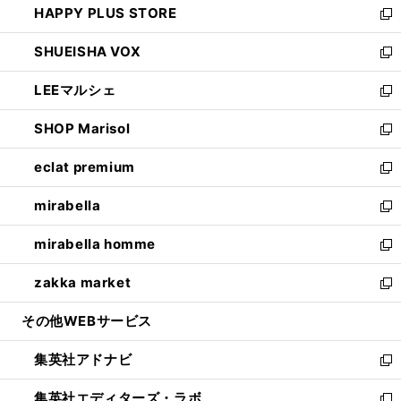
HAPPY PLUS STORE
ド
ィ
い
新
ウ
ン
ウ
し
SHUEISHA VOX
で
ド
ィ
い
新
開
ウ
ン
ウ
し
LEEマルシェ
く
で
ド
ィ
い
新
開
ウ
ン
ウ
し
SHOP Marisol
く
で
ド
ィ
い
新
開
ウ
ン
ウ
し
eclat premium
く
で
ド
ィ
い
新
開
ウ
ン
ウ
し
mirabella
く
で
ド
ィ
い
新
開
ウ
ン
ウ
し
mirabella homme
く
で
ド
ィ
い
新
開
ウ
ン
ウ
し
zakka market
く
で
ド
ィ
い
新
開
ウ
ン
ウ
し
その他WEBサービス
く
で
ド
ィ
い
開
ウ
ン
ウ
集英社アドナビ
く
で
ド
ィ
新
開
ウ
ン
し
集英社エディターズ・ラボ
く
で
ド