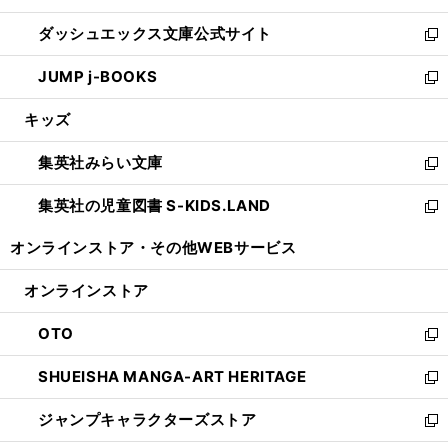
開
ン
ウ
し
ダッシュエックス文庫公式サイト
く
ド
ィ
い
新
ウ
ン
ウ
し
JUMP j-BOOKS
で
ド
ィ
い
新
開
ウ
ン
ウ
し
キッズ
く
で
ド
ィ
い
開
ウ
ン
ウ
集英社みらい文庫
く
で
ド
ィ
新
開
ウ
ン
し
集英社の児童図書 S-KIDS.LAND
く
で
ド
い
新
開
ウ
ウ
し
オンラインストア・
その他WEBサービス
く
で
ィ
い
開
ン
ウ
オンラインストア
く
ド
ィ
ウ
ン
OTO
で
ド
新
開
ウ
し
SHUEISHA MANGA-ART HERITAGE
く
で
い
新
開
ウ
し
ジャンプキャラクターズストア
く
ィ
い
新
ン
ウ
し