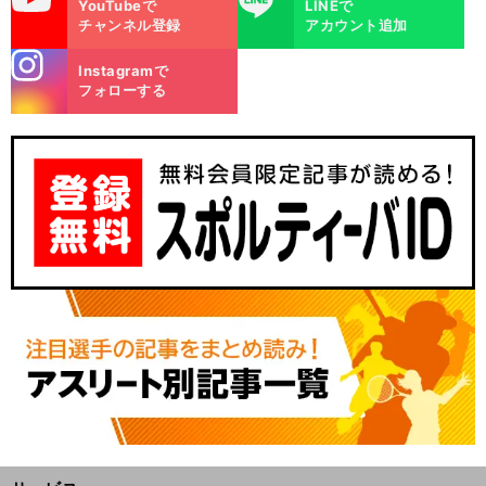
YouTubeで
LINEで
チャンネル登録
アカウント追加
stagra
Instagramで
m
フォローする