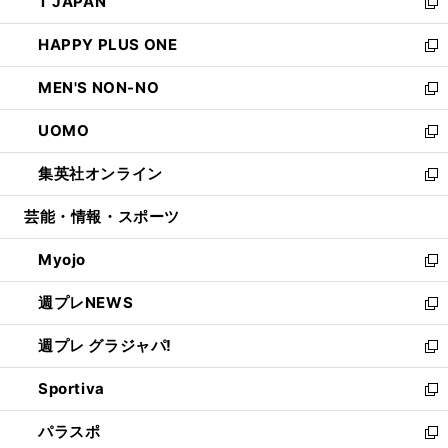
T JAPAN
く
で
ド
ィ
い
新
開
ウ
ン
ウ
し
HAPPY PLUS ONE
く
で
ド
ィ
い
新
開
ウ
ン
ウ
し
MEN'S NON-NO
く
で
ド
ィ
い
新
開
ウ
ン
ウ
し
UOMO
く
で
ド
ィ
い
新
開
ウ
ン
ウ
し
集英社オンライン
く
で
ド
ィ
い
新
開
ウ
ン
ウ
し
芸能・情報・スポーツ
く
で
ド
ィ
い
開
ウ
ン
ウ
Myojo
く
で
ド
ィ
新
開
ウ
ン
し
週プレNEWS
く
で
ド
い
新
開
ウ
ウ
し
週プレ グラジャパ!
く
で
ィ
い
新
開
ン
ウ
し
Sportiva
く
ド
ィ
い
新
ウ
ン
ウ
し
パラスポ
で
ド
ィ
い
新