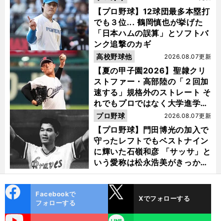
【プロ野球】12球団最多本塁打
でも３位... 鶴岡慎也が挙げた
「日本ハムの誤算」とソフトバ
ンク追撃のカギ
高校野球他
2026.08.07更新
【夏の甲子園2026】聖隷クリ
ストファー・高部陸の「２回加
速する」規格外のストレート そ
れでもプロではなく大学進学を
選ぶ理由
プロ野球
2026.08.07更新
【プロ野球】門田博光の加入で
守ったレフトでもベストナイン
に輝いた石嶺和彦 「サッサ」と
いう愛称は松永浩美がきっか
け？
cebo
X
Facebookで
Xでフォローする
ok
フォローする
uTube
LINE