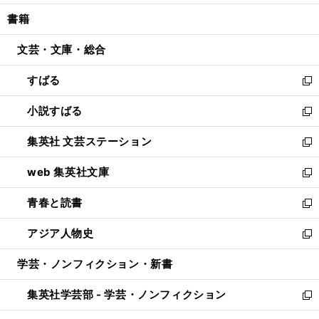
開
ウ
ン
ウ
し
書籍
く
で
ド
ィ
い
開
ウ
ン
ウ
文芸・文庫・総合
く
で
ド
ィ
開
ウ
ン
すばる
く
で
ド
新
開
ウ
し
小説すばる
く
で
い
新
開
ウ
し
集英社 文芸ステーション
く
ィ
い
新
ン
ウ
し
web 集英社文庫
ド
ィ
い
新
ウ
ン
ウ
し
青春と読書
で
ド
ィ
い
新
開
ウ
ン
ウ
し
アジア人物史
く
で
ド
ィ
い
新
開
ウ
ン
ウ
し
学芸・ノンフィクション・新書
く
で
ド
ィ
い
開
ウ
ン
ウ
集英社学芸部 - 学芸・ノンフィクション
く
で
ド
ィ
新
開
ウ
ン
し