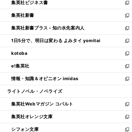
集英社ビジネス書
く
で
ド
い
新
開
ウ
ウ
し
集英社新書
く
で
ィ
い
新
開
ン
ウ
し
集英社新書プラス - 知の水先案内人
く
ド
ィ
い
新
ウ
ン
ウ
し
1日5分で、明日は変わる よみタイ yomitai
で
ド
ィ
い
新
開
ウ
ン
ウ
し
kotoba
く
で
ド
ィ
い
新
開
ウ
ン
ウ
し
e!集英社
く
で
ド
ィ
い
新
開
ウ
ン
ウ
し
情報・知識＆オピニオン imidas
く
で
ド
ィ
い
新
開
ウ
ン
ウ
し
ライトノベル・ノベライズ
く
で
ド
ィ
い
開
ウ
ン
ウ
集英社Webマガジン コバルト
く
で
ド
ィ
新
開
ウ
ン
し
集英社オレンジ文庫
く
で
ド
い
新
開
ウ
ウ
し
シフォン文庫
く
で
ィ
い
新