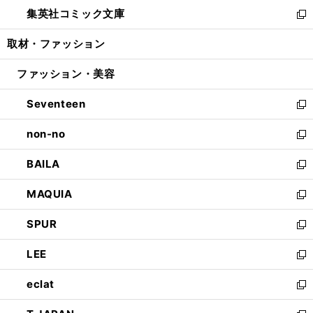
ン
ウ
し
集英社コミック文庫
く
で
ド
ィ
い
新
開
ウ
ン
ウ
し
取材・ファッション
く
で
ド
ィ
い
開
ウ
ン
ウ
ファッション・美容
く
で
ド
ィ
開
ウ
ン
Seventeen
く
で
ド
新
開
ウ
し
non-no
く
で
い
新
開
ウ
し
BAILA
く
ィ
い
新
ン
ウ
し
MAQUIA
ド
ィ
い
新
ウ
ン
ウ
し
SPUR
で
ド
ィ
い
新
開
ウ
ン
ウ
し
LEE
く
で
ド
ィ
い
新
開
ウ
ン
ウ
し
eclat
く
で
ド
ィ
い
新
開
ウ
ン
ウ
し