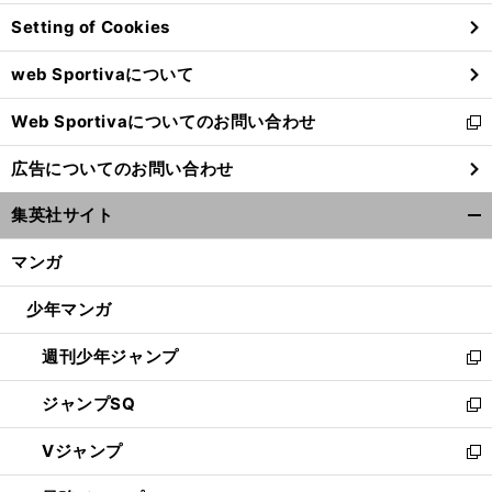
ン
Setting of Cookies
ド
ウ
web Sportivaについて
で
開
Web Sportivaについてのお問い合わせ
く
新
し
広告についてのお問い合わせ
い
ウ
集英社サイト
ィ
開
ン
く/
マンガ
ド
閉
ウ
じ
少年マンガ
で
る
開
週刊少年ジャンプ
く
新
し
ジャンプSQ
い
新
ウ
し
Vジャンプ
ィ
い
新
ン
ウ
し