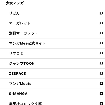
少女マンガ
く
で
ド
ィ
い
開
ウ
ン
ウ
りぼん
く
で
ド
ィ
新
開
ウ
ン
し
マーガレット
く
で
ド
い
新
開
ウ
ウ
し
別冊マーガレット
く
で
ィ
い
新
開
ン
ウ
し
マンガMee公式サイト
く
ド
ィ
い
新
ウ
ン
ウ
し
リマコミ
で
ド
ィ
い
新
開
ウ
ン
ウ
し
ジャンプTOON
く
で
ド
ィ
い
新
開
ウ
ン
ウ
し
ZEBRACK
く
で
ド
ィ
い
新
開
ウ
ン
ウ
し
マンガMeets
く
で
ド
ィ
い
新
開
ウ
ン
ウ
し
S-MANGA
く
で
ド
ィ
い
新
開
ウ
ン
ウ
し
集英社コミック文庫
く
で
ド
ィ
い
新