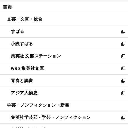
開
ウ
ン
ウ
し
書籍
く
で
ド
ィ
い
開
ウ
ン
ウ
文芸・文庫・総合
く
で
ド
ィ
開
ウ
ン
すばる
く
で
ド
新
開
ウ
し
小説すばる
く
で
い
新
開
ウ
し
集英社 文芸ステーション
く
ィ
い
新
ン
ウ
し
web 集英社文庫
ド
ィ
い
新
ウ
ン
ウ
し
青春と読書
で
ド
ィ
い
新
開
ウ
ン
ウ
し
アジア人物史
く
で
ド
ィ
い
新
開
ウ
ン
ウ
し
学芸・ノンフィクション・新書
く
で
ド
ィ
い
開
ウ
ン
ウ
集英社学芸部 - 学芸・ノンフィクション
く
で
ド
ィ
新
開
ウ
ン
し