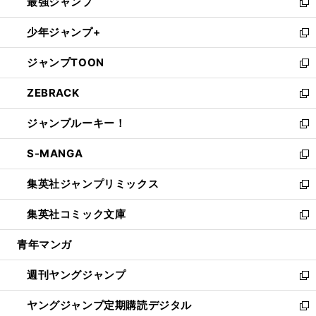
最強ジャンプ
ド
ィ
い
新
ウ
ン
ウ
し
少年ジャンプ+
で
ド
ィ
い
新
開
ウ
ン
ウ
し
ジャンプTOON
く
で
ド
ィ
い
新
開
ウ
ン
ウ
し
ZEBRACK
く
で
ド
ィ
い
新
開
ウ
ン
ウ
し
ジャンプルーキー！
く
で
ド
ィ
い
新
開
ウ
ン
ウ
し
S-MANGA
く
で
ド
ィ
い
新
開
ウ
ン
ウ
し
集英社ジャンプリミックス
く
で
ド
ィ
い
新
開
ウ
ン
ウ
し
集英社コミック文庫
く
で
ド
ィ
い
新
開
ウ
ン
ウ
し
青年マンガ
く
で
ド
ィ
い
開
ウ
ン
ウ
週刊ヤングジャンプ
く
で
ド
ィ
新
開
ウ
ン
し
ヤングジャンプ定期購読デジタル
く
で
ド
い
新