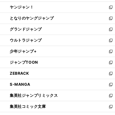
開
ウ
ウ
し
ヤンジャン！
く
で
ィ
い
新
開
ン
ウ
し
となりのヤングジャンプ
く
ド
ィ
い
新
ウ
ン
ウ
し
グランドジャンプ
で
ド
ィ
い
新
開
ウ
ン
ウ
し
ウルトラジャンプ
く
で
ド
ィ
い
新
開
ウ
ン
ウ
し
少年ジャンプ+
く
で
ド
ィ
い
新
開
ウ
ン
ウ
し
ジャンプTOON
く
で
ド
ィ
い
新
開
ウ
ン
ウ
し
ZEBRACK
く
で
ド
ィ
い
新
開
ウ
ン
ウ
し
S-MANGA
く
で
ド
ィ
い
新
開
ウ
ン
ウ
し
集英社ジャンプリミックス
く
で
ド
ィ
い
新
開
ウ
ン
ウ
し
集英社コミック文庫
く
で
ド
ィ
い
新
開
ウ
ン
ウ
し