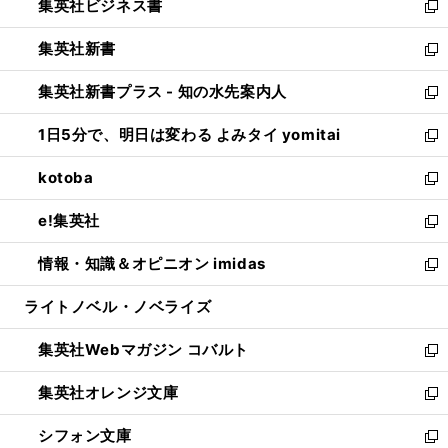
集英社ビジネス書
く
で
ド
い
新
開
ウ
ウ
し
集英社新書
く
で
ィ
い
新
開
ン
ウ
し
集英社新書プラス - 知の水先案内人
く
ド
ィ
い
新
ウ
ン
ウ
し
1日5分で、明日は変わる よみタイ yomitai
で
ド
ィ
い
新
開
ウ
ン
ウ
し
kotoba
く
で
ド
ィ
い
新
開
ウ
ン
ウ
し
e!集英社
く
で
ド
ィ
い
新
開
ウ
ン
ウ
し
情報・知識＆オピニオン imidas
く
で
ド
ィ
い
新
開
ウ
ン
ウ
し
ライトノベル・ノベライズ
く
で
ド
ィ
い
開
ウ
ン
ウ
集英社Webマガジン コバルト
く
で
ド
ィ
新
開
ウ
ン
し
集英社オレンジ文庫
く
で
ド
い
新
開
ウ
ウ
し
シフォン文庫
く
で
ィ
い
新