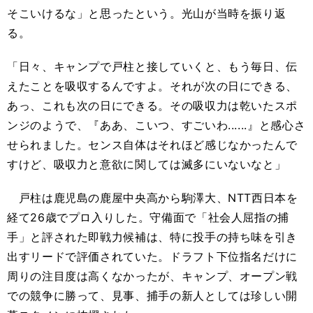
そこいけるな」と思ったという。光山が当時を振り返
る。
「日々、キャンプで戸柱と接していくと、もう毎日、伝
えたことを吸収するんですよ。それが次の日にできる、
あっ、これも次の日にできる。その吸収力は乾いたスポ
ンジのようで、『ああ、こいつ、すごいわ......』と感心さ
せられました。センス自体はそれほど感じなかったんで
すけど、吸収力と意欲に関しては滅多にいないなと」
戸柱は鹿児島の鹿屋中央高から駒澤大、
NTT
西日本を
経て
26
歳でプロ入りした。守備面で「社会人屈指の捕
手」と評された即戦力候補は、特に投手の持ち味を引き
出すリードで評価されていた。ドラフト下位指名だけに
周りの注目度は高くなかったが、キャンプ、オープン戦
での競争に勝って、見事、捕手の新人としては珍しい開