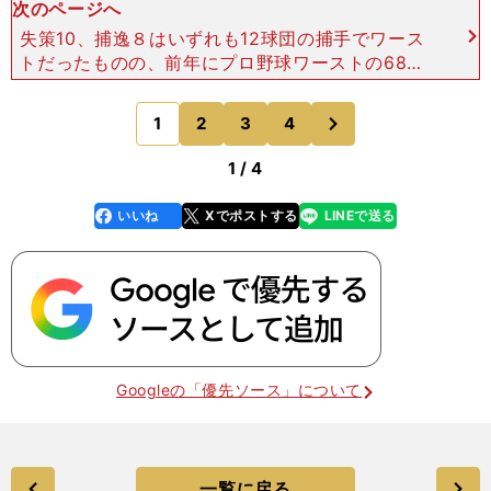
次のページへ
失策10、捕逸８はいずれも12球団の捕手でワース
トだったものの、前年にプロ野球ワーストの68個
に達したチームの暴投は39にまで減った。 １年
目からレギュラーで出場した新人捕手の存在が、D
次
1
2
3
4
のページへ
eNAバッテ
1 / 4
いいね
Xでポストする
LINEで送る
line
faceboo
x
k
Googleの「優先ソース」について
一覧に戻る