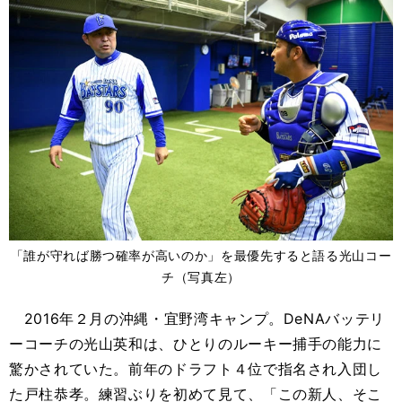
「誰が守れば勝つ確率が高いのか」を最優先すると語る光山コー
チ（写真左）
2016
年２月の沖縄・宜野湾キャンプ。
DeNA
バッテリ
ーコーチの光山英和は、ひとりの
ルーキー
捕手の能力に
驚かされていた。前年のドラフト４位で指名され入団し
た戸柱恭孝。練習ぶりを初めて見て、「この新人、そこ