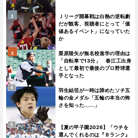
Ｊリーグ開幕戦は白熱の逆転劇
2
だが観客、視聴者にとって「価
値あるイベント」になっていた
か
栗原陵矢が無名校進学の理由は
3
「自転車で13分」 春江工出身
として最初で最後のプロ野球選
手となった
4
羽生結弦が一時は諦めたソチ五
輪の金メダル「五輪の本当の怖
さを知った......」
5
【夏の甲子園2026】「ウチを
選んでくれるのは『Ｂランク』