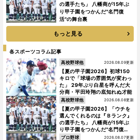
の選手たち」 八幡商が15年ぶ
り甲子園をつかんだ"名門復
活"の舞台裏
もっと見る
各スポーツコラム記事
高校野球他
2026.08.09更新
【夏の甲子園2026】初球150
キロで「球場の雰囲気が変わっ
た」 29年ぶり白星を呼んだ大
分商・平田玲翔の底知れぬ才能
高校野球他
2026.08.08更新
【夏の甲子園2026】「ウチを
選んでくれるのは『Ｂランク』
の選手たち」 八幡商が15年ぶ
り甲子園をつかんだ"名門復
活"の舞台裏
プロ野球
2026.08.07更新