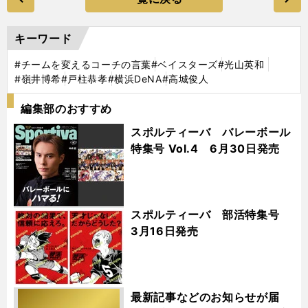
キーワード
#チームを変えるコーチの言葉
#ベイスターズ
#光山英和
#嶺井博希
#戸柱恭孝
#横浜DeNA
#高城俊人
編集部のおすすめ
スポルティーバ バレーボール
特集号 Vol.4 6月30日発売
スポルティーバ 部活特集号
3月16日発売
最新記事などのお知らせが届