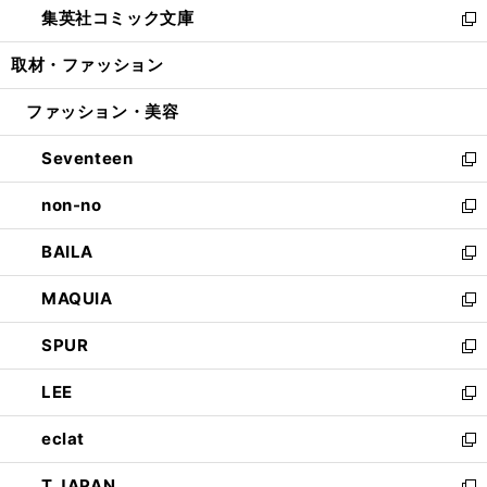
集英社コミック文庫
く
で
ド
ィ
い
新
開
ウ
ン
ウ
し
取材・ファッション
く
で
ド
ィ
い
開
ウ
ン
ウ
ファッション・美容
く
で
ド
ィ
開
ウ
ン
Seventeen
く
で
ド
新
開
ウ
し
non-no
く
で
い
新
開
ウ
し
BAILA
く
ィ
い
新
ン
ウ
し
MAQUIA
ド
ィ
い
新
ウ
ン
ウ
し
SPUR
で
ド
ィ
い
新
開
ウ
ン
ウ
し
LEE
く
で
ド
ィ
い
新
開
ウ
ン
ウ
し
eclat
く
で
ド
ィ
い
新
開
ウ
ン
ウ
し
T JAPAN
く
で