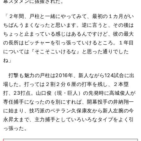
幕スタメンに抜擢された。
「２年間、戸柱と一緒にやってみて、最初の１カ月がい
ちばんうまくなったと思います。逆に言うと、その後は
ちょっと止まっている感じはあるんですけど、彼の最大
の長所はピッチャーを引っ張っていけるところ。１年目
については『そこそこいけるな』と思った通りでした
ね」
打撃も魅力の戸柱は
2016
年
、新人ながら
124
試合に出
場した。打っては２割２分６厘の打率を残し、２本塁
打、
23
打点。山口俊（現・巨人）の先発時に高城俊人が
専任
捕手
になったのを別にすれば、開幕投手の井納翔一
に始まり、技巧派のベテラン久保康友から新人左腕の今
永昇太まで、主力捕手としていろいろなタイプをよく引
っ張った。