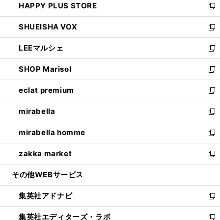
HAPPY PLUS STORE
ド
ィ
い
新
ウ
ン
ウ
し
SHUEISHA VOX
で
ド
ィ
い
新
開
ウ
ン
ウ
し
LEEマルシェ
く
で
ド
ィ
い
新
開
ウ
ン
ウ
し
SHOP Marisol
く
で
ド
ィ
い
新
開
ウ
ン
ウ
し
eclat premium
く
で
ド
ィ
い
新
開
ウ
ン
ウ
し
mirabella
く
で
ド
ィ
い
新
開
ウ
ン
ウ
し
mirabella homme
く
で
ド
ィ
い
新
開
ウ
ン
ウ
し
zakka market
く
で
ド
ィ
い
新
開
ウ
ン
ウ
し
その他WEBサービス
く
で
ド
ィ
い
開
ウ
ン
ウ
集英社アドナビ
く
で
ド
ィ
新
開
ウ
ン
し
集英社エディターズ・ラボ
く
で
ド
い
新