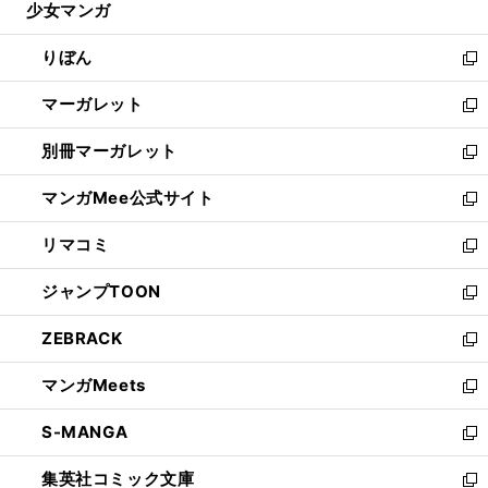
少女マンガ
く
で
ド
ィ
い
開
ウ
ン
ウ
りぼん
く
で
ド
ィ
新
開
ウ
ン
し
マーガレット
く
で
ド
い
新
開
ウ
ウ
し
別冊マーガレット
く
で
ィ
い
新
開
ン
ウ
し
マンガMee公式サイト
く
ド
ィ
い
新
ウ
ン
ウ
し
リマコミ
で
ド
ィ
い
新
開
ウ
ン
ウ
し
ジャンプTOON
く
で
ド
ィ
い
新
開
ウ
ン
ウ
し
ZEBRACK
く
で
ド
ィ
い
新
開
ウ
ン
ウ
し
マンガMeets
く
で
ド
ィ
い
新
開
ウ
ン
ウ
し
S-MANGA
く
で
ド
ィ
い
新
開
ウ
ン
ウ
し
集英社コミック文庫
く
で
ド
ィ
い
新