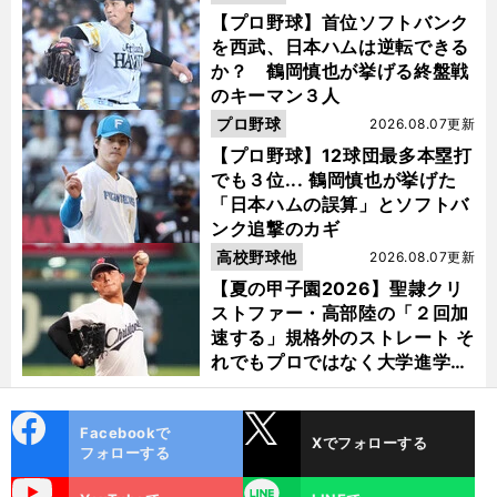
【プロ野球】首位ソフトバンク
を西武、日本ハムは逆転できる
か？ 鶴岡慎也が挙げる終盤戦
のキーマン３人
プロ野球
2026.08.07更新
【プロ野球】12球団最多本塁打
でも３位... 鶴岡慎也が挙げた
「日本ハムの誤算」とソフトバ
ンク追撃のカギ
高校野球他
2026.08.07更新
【夏の甲子園2026】聖隷クリ
ストファー・高部陸の「２回加
速する」規格外のストレート そ
れでもプロではなく大学進学を
選ぶ理由
cebo
X
Facebookで
Xでフォローする
ok
フォローする
uTube
LINE