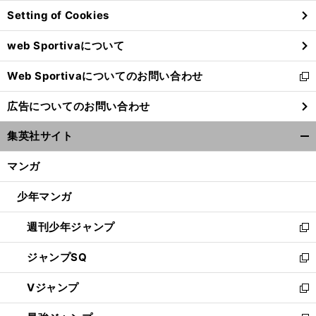
ン
Setting of Cookies
ド
ウ
web Sportivaについて
で
開
Web Sportivaについてのお問い合わせ
く
新
し
広告についてのお問い合わせ
い
ウ
集英社サイト
ィ
開
ン
く/
マンガ
ド
閉
ウ
じ
少年マンガ
で
る
開
週刊少年ジャンプ
く
新
し
ジャンプSQ
い
新
ウ
し
Vジャンプ
ィ
い
新
ン
ウ
し