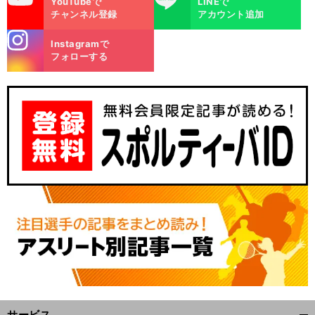
YouTubeで
LINEで
チャンネル登録
アカウント追加
stagra
Instagramで
m
フォローする
サービス