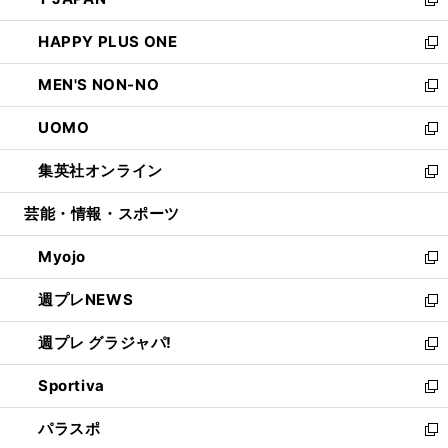
ド
ィ
い
新
開
ウ
ン
ウ
し
HAPPY PLUS ONE
く
で
ド
ィ
い
新
開
ウ
ン
ウ
し
MEN'S NON-NO
く
で
ド
ィ
い
新
開
ウ
ン
ウ
し
UOMO
く
で
ド
ィ
い
新
開
ウ
ン
ウ
し
集英社オンライン
く
で
ド
ィ
い
新
開
ウ
ン
ウ
し
芸能・情報・スポーツ
く
で
ド
ィ
い
開
ウ
ン
ウ
Myojo
く
で
ド
ィ
新
開
ウ
ン
し
週プレNEWS
く
で
ド
い
新
開
ウ
ウ
し
週プレ グラジャパ!
く
で
ィ
い
新
開
ン
ウ
し
Sportiva
く
ド
ィ
い
新
ウ
ン
ウ
し
パラスポ
で
ド
ィ
い
新