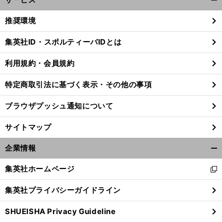
開
く/
推奨環境
閉
じ
集英社ID・スポルティーバIDとは
る
利用規約・会員規約
」
前
へ
特定商取引法に基づく表示・その他の事項
ブラウザプッシュ通知について
サイトマップ
企業情報
開
く/
集英社ホームページ
新
閉
し
じ
集英社プライバシーガイドライン
い
る
ウ
SHUEISHA Privacy Guideline
ィ