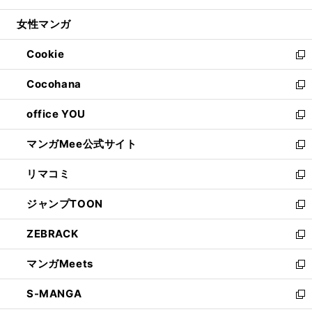
開
ウ
ン
ウ
し
女性マンガ
く
で
ド
ィ
い
開
ウ
ン
ウ
Cookie
く
で
ド
ィ
新
開
ウ
ン
し
Cocohana
く
で
ド
い
新
開
ウ
ウ
し
office YOU
く
で
ィ
い
新
開
ン
ウ
し
マンガMee公式サイト
く
ド
ィ
い
新
ウ
ン
ウ
し
リマコミ
で
ド
ィ
い
新
開
ウ
ン
ウ
し
ジャンプTOON
く
で
ド
ィ
い
新
開
ウ
ン
ウ
し
ZEBRACK
く
で
ド
ィ
い
新
開
ウ
ン
ウ
し
マンガMeets
く
で
ド
ィ
い
新
開
ウ
ン
ウ
し
S-MANGA
く
で
ド
ィ
い
新
開
ウ
ン
ウ
し